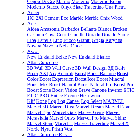
Ceppo Di Gre
Marmo
Moderno
Moderno Beton
Moderno Stucco
Onyx
Slate
Travertino
Una Pietra
Artcer
1Xl
2Xl
Cement
Eco Marble
Marble
Onix
Wood
Arte
Aldea
Amazonia
Barbados
Bellante
Blanca
Broken
Castanio
Cava
Colori
Coralle
Dorado
Dorado Stone
Elba
Estrella
Etno
Fuoco
Graniti
Grigia
Karyntia
Navara
Navona
Nella
Onde
Ascot
New England Beige
New England Bianco
Atlas Concorde
3D Wall
3D Wall Carve
3D Wall Design
3Д Вайт
Волл
AXI
Aix
Aplomb
Boost
Boost Balance
Boost
Color
Boost Expression
Boost Icor
Boost Mineral
Boost Mix
Boost Natural
Boost Natural Pro
Boost Pro
Boost Stone
Boost Vision
Brave
Canone Inverso
ETIC
ETIC PRO
Entice
Exence
Heartwood
Klif
Kone
Log
Log Cansei
Log Select
MARVEL
Marvel 3D
Marvel Diva
Marvel Dream
Marvel Edge
Marvel Epic
Marvel Gala
Marvel Gems
Marvel
Meraviglia
Marvel Onyx
Marvel Pro
Marvel Shine
Marvel Stone
Marvel T
Marvel Travertine
Marvel X
Norde
Nyra
Prism
Vest
Atlas Concorde Russia