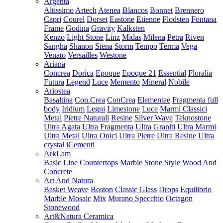
Argenta
Altissimo
Artech
Atenea
Blancos
Bonnet
Brennero
Capri
Courel
Dorset
Eastone
Etienne
Flodsten
Fontana
Frame
Godina
Gravity
Kalksten
Kenzo
Light Stone
Linz
Midas
Milena
Petra
Riven
Sangha
Shanon
Siena
Storm
Tempo
Terma
Vega
Venato
Versailles
Westone
Ariana
Concrea
Dorica
Epoque
Epoque 21
Essential
Floralia
Futura
Legend
Luce
Memento
Mineral
Nobile
Ariostea
Basaltina
Con.Crea
ConCrea
Elementae
Fragmenta full
body
Iridium
Legni
Limestone
Luce
Marmi Classici
Metal
Pietre Naturali
Resine
Silver Wave
Teknostone
Ultra Agata
Ultra Fragmenta
Ultra Graniti
Ultra Marmi
Ultra Metal
Ultra Onici
Ultra Pietre
Ultra Resine
Ultra
crystal
iCementi
ArkLam
Basic Line
Countertops
Marble
Stone
Style
Wood And
Concrete
Art And Natura
Basket Weave
Boston
Classic Glass
Drops
Equilibrio
Marble Mosaic
Mix
Murano Specchio
Octagon
Stonewood
Art&Natura Ceramica