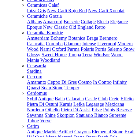
Ceramicas Calaf
Ibiza Gris
New Cadi Rojo Red
New Cadi Xocolat
Ceramiche Grazia
Althaus
Amarcord
Boiserie
Cottage
Electa
Elegance
Epoque
New Classic
Old England
Retro
Ceramika Konskie
Amsterdam
Bohemy
Botanica
Braga
Brennero
Calacatta
Cordoba
Glamour
Intense
Liverpool
Modern
Wood
Narni
Oxford
Parma
Polaris
Portis
Salerno
Snow
Glossy
Sweet Home
Tampa
Terra
Windsor
Wood
Mania
Woodland
Cerasarda
Sardina
Cercom
Amaranto
Ceppo Di Gres
Cosmo
In Contro
Infinity
Quarzi
Soap Stone
Temper
Cerdomus
Sybil
Antique
Baita
Calacatta
Castle
Club
Crete
Effetto
Pietra Di Ostuni
Karnis
Lefka
Legarage
Mexicana
Nordenn
Othello
Pietra Di Assisi
Prive
Pulpis
Reserve
Savanna
Shine
Skorpion
Statuario Bianco
Supreme
Tahoe
Verve
Cerim
Antique Marble
Artifact
Crayons
Elemental Stone
Exalt