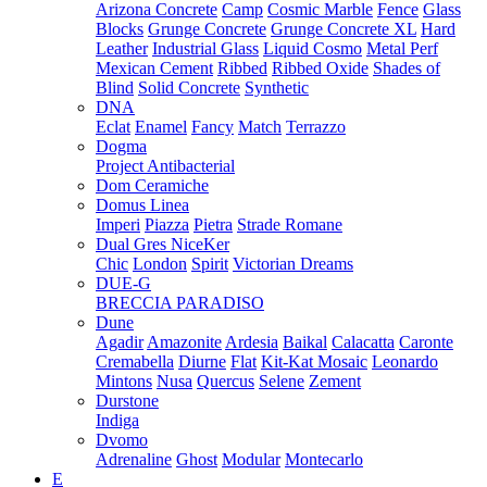
Arizona Concrete
Camp
Cosmic Marble
Fence
Glass
Blocks
Grunge Concrete
Grunge Concrete XL
Hard
Leather
Industrial Glass
Liquid Cosmo
Metal Perf
Mexican Cement
Ribbed
Ribbed Oxide
Shades of
Blind
Solid Concrete
Synthetic
DNA
Eclat
Enamel
Fancy
Match
Terrazzo
Dogma
Project Antibacterial
Dom Ceramiche
Domus Linea
Imperi
Piazza
Pietra
Strade Romane
Dual Gres NiceKer
Chic
London
Spirit
Victorian Dreams
DUE-G
BRECCIA PARADISO
Dune
Agadir
Amazonite
Ardesia
Baikal
Calacatta
Caronte
Cremabella
Diurne
Flat
Kit-Kat Mosaic
Leonardo
Mintons
Nusa
Quercus
Selene
Zement
Durstone
Indiga
Dvomo
Adrenaline
Ghost
Modular
Montecarlo
E