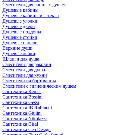
Смесители для ванны с душем
Душевые кабины
Душевые кабины из стекла
Душевые уголки
Душевые двери
Душевые поддоны
Душевые стойки
Душевые панели
Верхние души
Душевые лейки
Шланги для душа
Смесители для раковин
Смесители для душа
Смесители для кухни
Смесители на борт ванны
Смесители с гигиеническим душем
Сантехника Remer
Сантехника Bossini
Сантехника Gessi
Сантехника IB Rubinetti
Сантехника Giulini
Сантехника Nikolazzi
Сантехника Cisal
Сантехника Cea Design
Сантехника Fima Carlo frattini