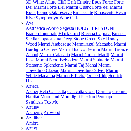
3D White
Allure
Cliff
Drift
Empire
Epos
Force
Forte
Dei Marmi
Forte Dei Marmi Quark
Forte dei Marmi
Rock
Iconic
Oak reserve
Rinascente
Rinascente Resin
Rive
Symphonyx
Wine Oak
Ava
Aesthetica
Avorio Segesta
BOLGHERI STONE
Bianco Imperiale
Black Gold
Breccia Capraia
Breccia
Sicilia
Copacabana
Deep Stone
Green Sky
Honey
Wood
Marmi Arabesque
Marmi Azul Macauba
Marmi
Bardiglio Cenere
Marmi Bianco Bernini
Marmi Bronze
Amani
Marmi Calacatta
Marmi Crema Marfil
Marmi
Lasa
Marmi Nero Belvedere
Marmi Statuario
Marmi
Statuario Splendente
Marmi Taj Mahal
Marmi
Travertino Classic
Marmi Travertino Silver
Marmi
White Macauba
Marmo E Pietra
Onice Iride
Scratch
Up
Azteca
Atelier
Beta Calacatta
Calacatta Gold
Domino
Ground
Habitat
Moonland
Moonlight
Passion
Penelope
Synthesis
Textyle
Azulev
Alchemy
Artwood
Azuliber
Ambre
Azuvi