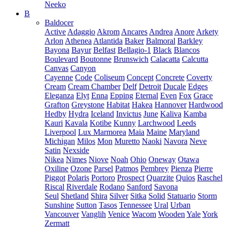
Neeko
B
Baldocer
Active
Adaggio
Akrom
Ancares
Andrea
Anore
Arkety
Arlon
Athenea
Atlantida
Baker
Balmoral
Barkley
Bayona
Bayur
Belfast
Bellagio-1
Black
Blancos
Boulevard
Boutonne
Brunswich
Calacatta
Calcutta
Canvas
Canyon
Cayenne
Code
Coliseum
Concept
Concrete
Coverty
Cream
Cream Chamber
Delf
Detroit
Ducale
Edges
Eleganza
Elyt
Enna
Epping
Eternal
Even
Fox
Grace
Grafton
Greystone
Habitat
Hakea
Hannover
Hardwood
Hedby
Hydra
Iceland
Invictus
June
Kaliva
Kamba
Kauri
Kavala
Kotibe
Kunny
Larchwood
Leeds
Liverpool
Lux Marmorea
Maia
Maine
Maryland
Michigan
Milos
Mon
Muretto
Naoki
Navora
Neve
Satin
Nexside
Nikea
Nimes
Niove
Noah
Ohio
Oneway
Otawa
Oxiline
Ozone
Parsel
Patmos
Pembrey
Pienza
Pierre
Piggot
Polaris
Portoro
Prospect
Quarzite
Quios
Raschel
Riscal
Riverdale
Rodano
Sanford
Savona
Seul
Shetland
Shira
Silver
Sitka
Solid
Statuario
Storm
Sunshine
Sutton
Tasos
Tennessee
Ural
Urban
Vancouver
Vanglih
Venice
Wacom
Wooden
Yale
York
Zermatt