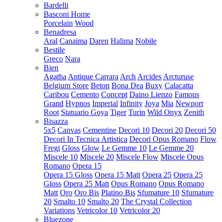
Bardelli
Basconi Home
Porcelain
Wood
Benadresa
Aral
Canaima
Daren
Halima
Nobile
Bestile
Greco
Nara
Bien
Agatha
Antique Carrara
Arch
Arcides
Arcturuse
Belgium Store
Beton
Bona Dea
Buxy
Calacatta
Caribou
Cemento
Concept
Daino Lienzo
Famous
Grand
Hypnos
Imperial
Infinity
Joya
Mia
Newport
Root
Statuario Goya
Tiger
Turin
Wild Onyx
Zenith
Bisazza
5x5
Canvas
Cementine
Decori 10
Decori 20
Decori 50
Decori In Tecnica Artistica
Decori Opus Romano
Flow
Fregi
Gloss
Glow
Le Gemme 10
Le Gemme 20
Miscele 10
Miscele 20
Miscele Flow
Miscele Opus
Romano
Opera 15
Opera 15 Gloss
Opera 15 Matt
Opera 25
Opera 25
Gloss
Opera 25 Matt
Opus Romano
Opus Romano
Matt
Oro
Oro Bis
Platino Bis
Sfumature 10
Sfumature
20
Smalto 10
Smalto 20
The Crystal Collection
Variations
Vetricolor 10
Vetricolor 20
Bluezone