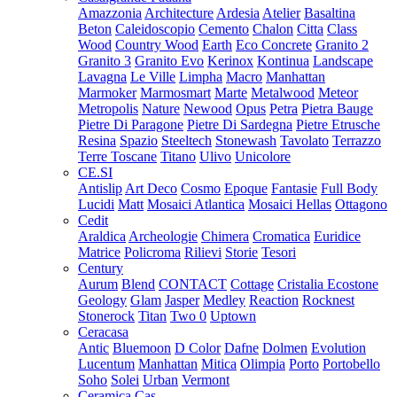
Amazzonia
Architecture
Ardesia
Atelier
Basaltina
Beton
Caleidoscopio
Cemento
Chalon
Citta
Class
Wood
Country Wood
Earth
Eco Concrete
Granito 2
Granito 3
Granito Evo
Kerinox
Kontinua
Landscape
Lavagna
Le Ville
Limpha
Macro
Manhattan
Marmoker
Marmosmart
Marte
Metalwood
Meteor
Metropolis
Nature
Newood
Opus
Petra
Pietra Bauge
Pietre Di Paragone
Pietre Di Sardegna
Pietre Etrusche
Resina
Spazio
Steeltech
Stonewash
Tavolato
Terrazzo
Terre Toscane
Titano
Ulivo
Unicolore
CE.SI
Antislip
Art Deco
Cosmo
Epoque
Fantasie
Full Body
Lucidi
Matt
Mosaici Atlantica
Mosaici Hellas
Ottagono
Cedit
Araldica
Archeologie
Chimera
Cromatica
Euridice
Matrice
Policroma
Rilievi
Storie
Tesori
Century
Aurum
Blend
CONTACT
Cottage
Cristalia
Ecostone
Geology
Glam
Jasper
Medley
Reaction
Rocknest
Stonerock
Titan
Two 0
Uptown
Ceracasa
Antic
Bluemoon
D Color
Dafne
Dolmen
Evolution
Lucentum
Manhattan
Mitica
Olimpia
Porto
Portobello
Soho
Solei
Urban
Vermont
Ceramica Cas