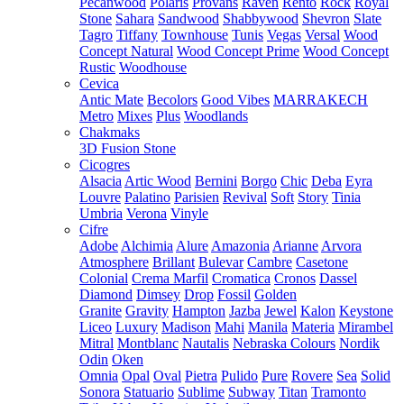
Pecanwood
Polaris
Provans
Raven
Rento
Rock
Royal
Stone
Sahara
Sandwood
Shabbywood
Shevron
Slate
Tagro
Tiffany
Townhouse
Tunis
Vegas
Versal
Wood
Concept Natural
Wood Concept Prime
Wood Concept
Rustic
Woodhouse
Cevica
Antic Mate
Becolors
Good Vibes
MARRAKECH
Metro
Mixes
Plus
Woodlands
Chakmaks
3D Fusion Stone
Cicogres
Alsacia
Artic Wood
Bernini
Borgo
Chic
Deba
Eyra
Louvre
Palatino
Parisien
Revival
Soft
Story
Tinia
Umbria
Verona
Vinyle
Cifre
Adobe
Alchimia
Alure
Amazonia
Arianne
Arvora
Atmosphere
Brillant
Bulevar
Cambre
Casetone
Colonial
Crema Marfil
Cromatica
Cronos
Dassel
Diamond
Dimsey
Drop
Fossil
Golden
Granite
Gravity
Hampton
Jazba
Jewel
Kalon
Keystone
Liceo
Luxury
Madison
Mahi
Manila
Materia
Mirambel
Mitral
Montblanc
Nautalis
Nebraska Colours
Nordik
Odin
Oken
Omnia
Opal
Oval
Pietra
Pulido
Pure
Rovere
Sea
Solid
Sonora
Statuario
Sublime
Subway
Titan
Tramonto