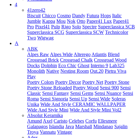
4
41zero42
Biscuit
Chicco
Cosmo
Dandy
Futura
Hops
Italic
Jumble
Kappa
Mou
Nok
Otto
Paper41 Lux
Paper41
Pro
Pixel41
Pulp
Rigo
Solo
Spectre
Superclassica SCB
Superclassica SCG
Superclassica SCW
Technicolor
Two
Wigwag
A
ABK
Alpes Raw
Alpes Wide
Alterego
Atlantis
Blend
Crossroad Brick
Crossroad Chalk
Crossroad Wood
Docks
Dolphin
Eco Chic
Ghost
Interno 9
Lab325
Monolith
Native
Nesting Room
Out.20
Pietra Viva
Play
Poetry Colors
Poetry Decor
Poetry Net
Poetry Stone
Poetry Stone Reloaded
Poetry Wood
Sensi 900
Sensi
Classic
Sensi Fantasy
Sensi Gems
Sensi Nuance
Sensi
Roma
Sensi Signoria
Sensi Up
Sensi Wide
Soleras
Unika
Wide And Style CERAMIC WALLPAPER
Wide And Style Mini
Wide And Style Mini Vol2
Absolut Keramika
Amund
Axel
Caristo
Celebes
Corfu
Ellesmere
Galapagos
Islandia
Java
Marshall
Mindanao
Sajalin
Troya
Vannatu
Vintage
Adex