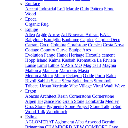
Ennface
Accent
Industrial
Loft
Marble
Onix
Pattern
Stone
Wood
Epoca
Organic Rug
Equipe
Altea
Argile
Arrow
Art Nouveau
Artisan
BALI
Babylone
Bardiglio
Bauhome
Caprice
Caprice Deco
Carrara
Coco
Coimbra
Coralstone
Corsica
Costa Nova
Cottage
Country
Curve
Equipe Ares
Evolution
Fango
Hanoi
Heritage
Hexatile cement
Hopp
Island
Kalma
Kasbah
Kromatika
La Riviera
Lanse
Limit
Lithos
MASSIMO
Magical 3
Magma
Mallorca
Manacor
Marmoris
Masia
Menorca
Metro
Micro
Octagon
Oxide
Porto
Raku
Rivoli
Sabbia
Scale
Sfera
Splendours
Stromboli
Tribeca
Urban
Verticale
Vibe
Village
Vitral
Wadi
Wave
Ergon
Abacus
Architect Resin
Cornerstone
Cornerstone
Alpen
Elegance Pro
Grain Stone
Lombarda
Medley
Oros Stone
Pigmento
Stone Project
Stone Talk
Tr3nd
Wood Talk
Woodtouch
Estima
AGLOMERAT
Aglomerat
Alba
Artwood
Bernini
Brigantina
CHAMBORD NEW
COMFORT
Cave