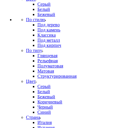
Серый
Белый
Бежевый
По стилю
Под дерево
Под камень
Классика
Под металл
Под кирпич
По типу
Глянцевая
Рельефная
Полуматовая
Матовая
Структурированная
Цвет
Серый
Белый
Бежевый
Коричневый
Черный
Синий
Страна
Италия
Испания