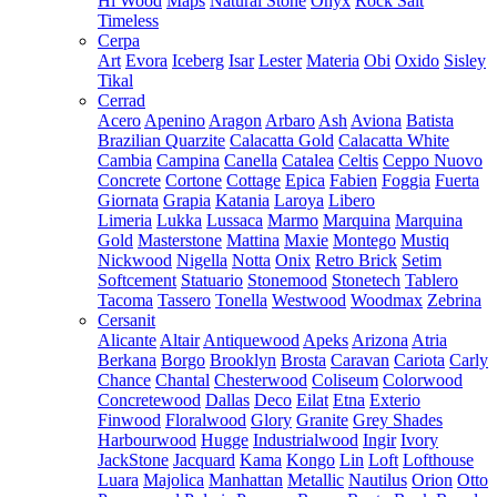
Hi Wood
Maps
Natural Stone
Onyx
Rock Salt
Timeless
Cerpa
Art
Evora
Iceberg
Isar
Lester
Materia
Obi
Oxido
Sisley
Tikal
Cerrad
Acero
Apenino
Aragon
Arbaro
Ash
Aviona
Batista
Brazilian Quarzite
Calacatta Gold
Calacatta White
Cambia
Campina
Canella
Catalea
Celtis
Ceppo Nuovo
Concrete
Cortone
Cottage
Epica
Fabien
Foggia
Fuerta
Giornata
Grapia
Katania
Laroya
Libero
Limeria
Lukka
Lussaca
Marmo
Marquina
Marquina
Gold
Masterstone
Mattina
Maxie
Montego
Mustiq
Nickwood
Nigella
Notta
Onix
Retro Brick
Setim
Softcement
Statuario
Stonemood
Stonetech
Tablero
Tacoma
Tassero
Tonella
Westwood
Woodmax
Zebrina
Cersanit
Alicante
Altair
Antiquewood
Apeks
Arizona
Atria
Berkana
Borgo
Brooklyn
Brosta
Caravan
Cariota
Carly
Chance
Chantal
Chesterwood
Coliseum
Colorwood
Concretewood
Dallas
Deco
Eilat
Etna
Exterio
Finwood
Floralwood
Glory
Granite
Grey Shades
Harbourwood
Hugge
Industrialwood
Ingir
Ivory
JackStone
Jacquard
Kama
Kongo
Lin
Loft
Lofthouse
Luara
Majolica
Manhattan
Metallic
Nautilus
Orion
Otto