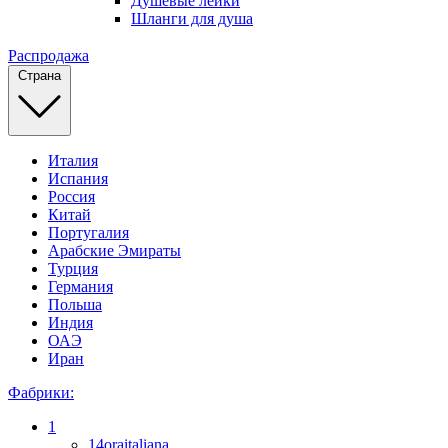
Душевые лейки
Шланги для душа
Распродажа
Страна
Италия
Испания
Россия
Китай
Португалия
Арабские Эмираты
Турция
Германия
Польша
Индия
ОАЭ
Иран
Фабрики:
1
14oraitaliana