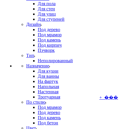
Для пола
Для стен
Для улиц
Для ступеней
Дизайн
Под дерево
Под мрамор
Под камень
Под кирпич
Пэчворк
Тип
Неполированный
Назначение
Для кухни
Для ванны
На фартук
Напольная
Настенная
Тротуарная
+ ���
По стилю
Под мрамор
Под дерево
Под камень
Под бетон
Цвет