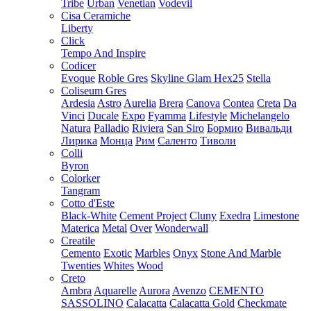
Tribe
Urban
Venetian
Vodevil
Cisa Ceramiche
Liberty
Click
Tempo And Inspire
Codicer
Evoque
Roble Gres
Skyline Glam Hex25
Stella
Coliseum Gres
Ardesia
Astro
Aurelia
Brera
Canova
Contea
Creta
Da
Vinci
Ducale
Expo
Fyamma
Lifestyle
Michelangelo
Natura
Palladio
Riviera
San Siro
Бормио
Вивальди
Лирика
Монца
Рим
Саленто
Тиволи
Colli
Byron
Colorker
Tangram
Cotto d'Este
Black-White
Cement Project
Cluny
Exedra
Limestone
Materica
Metal
Over
Wonderwall
Creatile
Cemento
Exotic
Marbles
Onyx
Stone And Marble
Twenties
Whites
Wood
Creto
Ambra
Aquarelle
Aurora
Avenzo
CEMENTO
SASSOLINO
Calacatta
Calacatta Gold
Checkmate