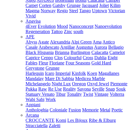
Aged
Art-Deco
Bohemian
Bondi
Calacatta
Camper
Carpet
Corten
Gatsby
Grunge
Jacquard
Joliet
Kilim
Magma
Norway
Regio
Steel
Tango
Uptown
Victorian
Vivid
Apavisa
4Ever
Evolution
Mood
Nanoconcept
Nanoevolution
Regeneration
Tattoo
Zinc
south
APE
Abyss
Agate
Alexandria
Alpi Green
Ama
Antico
Casale
Arabescato
Argillae
Augustus
Aurora
Bellagio
Black Hispania
Brianna
Burlington
Calacatta
Camelot
Caprice
Ceppo
Clos
Colourful
Cross
Dahlia
Eight
Fables
Fleur
Floriane
Four Seasons
Gold Hard
Greystone
Grunge
Harlequin
Icaro
Imperial
Kinfolk
Koen
Magallanes
Mandalay
Mare Di Sabbia
Medicea Marble
Michelangelo
Night Lux
Oregon
Oxyd Jewel
Piemonte
Pukka
Raw
Re Use
Reality
Savona
Seville
Snap
Souk
Statuary Venato
Tibur
Tonality
Twist
Vintage
Volterra
Wabi Sabi
Work
Appiani
Anthologhia
Coloniale
Fusion
Memorie
Metal
Poetic
Arcana
CROCCANTE
Komi
Les Bijoux
Ribe & Elburg
Stracciatella
Zaletti