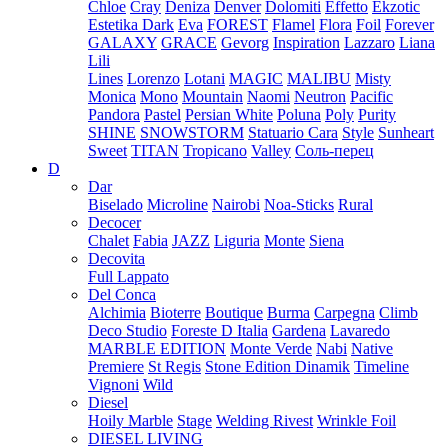
Chloe
Cray
Deniza
Denver
Dolomiti
Effetto
Ekzotic
Estetika Dark
Eva
FOREST
Flamel
Flora
Foil
Forever
GALAXY
GRACE
Gevorg
Inspiration
Lazzaro
Liana
Lili
Lines
Lorenzo
Lotani
MAGIC
MALIBU
Misty
Monica
Mono
Mountain
Naomi
Neutron
Pacific
Pandora
Pastel
Persian White
Poluna
Poly
Purity
SHINE
SNOWSTORM
Statuario Cara
Style
Sunheart
Sweet
TITAN
Tropicano
Valley
Соль-перец
D
Dar
Biselado
Microline
Nairobi
Noa-Sticks
Rural
Decocer
Chalet
Fabia
JAZZ
Liguria
Monte
Siena
Decovita
Full Lappato
Del Conca
Alchimia
Bioterre
Boutique
Burma
Carpegna
Climb
Deco Studio
Foreste D Italia
Gardena
Lavaredo
MARBLE EDITION
Monte Verde
Nabi
Native
Premiere
St Regis
Stone Edition Dinamik
Timeline
Vignoni
Wild
Diesel
Hoily Marble
Stage
Welding Rivest
Wrinkle Foil
DIESEL LIVING