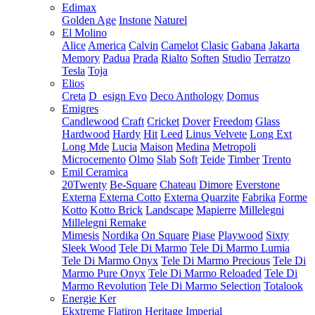
Edimax
Golden Age
Instone
Naturel
El Molino
Alice
America
Calvin
Camelot
Clasic
Gabana
Jakarta
Memory
Padua
Prada
Rialto
Soften
Studio
Terratzo
Tesla
Toja
Elios
Creta
D_esign Evo
Deco Anthology
Domus
Emigres
Candlewood
Craft
Cricket
Dover
Freedom
Glass
Hardwood
Hardy
Hit
Leed
Linus Velvete
Long Ext
Long Mde
Lucia
Maison
Medina
Metropoli
Microcemento
Olmo
Slab
Soft
Teide
Timber
Trento
Emil Ceramica
20Twenty
Be-Square
Chateau
Dimore
Everstone
Externa
Externa Cotto
Externa Quarzite
Fabrika
Forme
Kotto
Kotto Brick
Landscape
Mapierre
Millelegni
Millelegni Remake
Mimesis
Nordika
On Square
Piase
Playwood
Sixty
Sleek Wood
Tele Di Marmo
Tele Di Marmo Lumia
Tele Di Marmo Onyx
Tele Di Marmo Precious
Tele Di
Marmo Pure Onyx
Tele Di Marmo Reloaded
Tele Di
Marmo Revolution
Tele Di Marmo Selection
Totalook
Energie Ker
Ekxtreme
Flatiron
Heritage
Imperial