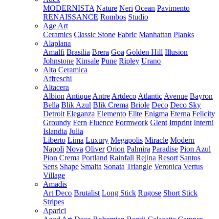
MODERNISTA
Nature
Neri
Ocean
Pavimento
RENAISSANCE
Rombos
Studio
Age Art
Ceramics
Classic Stone
Fabric
Manhattan
Planks
Alaplana
Amalfi
Brasilia
Brera
Goa
Golden Hill
Illusion
Johnstone
Kinsale
Pune
Ripley
Urano
Alta Ceramica
Affreschi
Altacera
Albion
Antique
Antre
Artdeco
Atlantic
Avenue
Bayron
Bella
Blik Azul
Blik Crema
Briole
Deco
Deco Sky
Detroit
Eleganza
Elemento
Elite
Enigma
Eterna
Felicity
Groundy
Fern
Fluence
Formwork
Glent
Imprint
Interni
Islandia
Julia
Liberto
Lima
Luxury
Megapolis
Miracle
Modern
Napoli
Nova
Oliver
Orion
Palmira
Paradise
Pion Azul
Pion Crema
Portland
Rainfall
Rejina
Resort
Santos
Sens
Shape
Smalta
Sonata
Triangle
Veronica
Vertus
Village
Amadis
Art Deco
Brutalist
Long Stick
Rugose
Short Stick
Stripes
Aparici