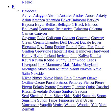
Neeko
B
Baldocer
Active
Adaggio
Akrom
Ancares
Andrea
Anore
Arkety
Arlon
Athenea
Atlantida
Baker
Balmoral
Barkley
Bayona
Bayur
Belfast
Bellagio-1
Black
Blancos
Boulevard
Boutonne
Brunswich
Calacatta
Calcutta
Canvas
Canyon
Cayenne
Code
Coliseum
Concept
Concrete
Coverty
Cream
Cream Chamber
Delf
Detroit
Ducale
Edges
Eleganza
Elyt
Enna
Epping
Eternal
Even
Fox
Grace
Grafton
Greystone
Habitat
Hakea
Hannover
Hardwood
Hedby
Hydra
Iceland
Invictus
June
Kaliva
Kamba
Kauri
Kavala
Kotibe
Kunny
Larchwood
Leeds
Liverpool
Lux Marmorea
Maia
Maine
Maryland
Michigan
Milos
Mon
Muretto
Naoki
Navora
Neve
Satin
Nexside
Nikea
Nimes
Niove
Noah
Ohio
Oneway
Otawa
Oxiline
Ozone
Parsel
Patmos
Pembrey
Pienza
Pierre
Piggot
Polaris
Portoro
Prospect
Quarzite
Quios
Raschel
Riscal
Riverdale
Rodano
Sanford
Savona
Seul
Shetland
Shira
Silver
Sitka
Solid
Statuario
Storm
Sunshine
Sutton
Tasos
Tennessee
Ural
Urban
Vancouver
Vanglih
Venice
Wacom
Wooden
Yale
York
Zermatt