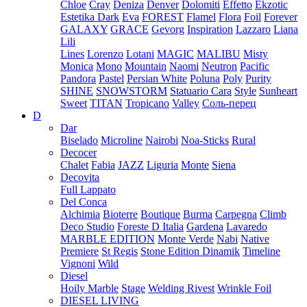
Chloe
Cray
Deniza
Denver
Dolomiti
Effetto
Ekzotic
Estetika Dark
Eva
FOREST
Flamel
Flora
Foil
Forever
GALAXY
GRACE
Gevorg
Inspiration
Lazzaro
Liana
Lili
Lines
Lorenzo
Lotani
MAGIC
MALIBU
Misty
Monica
Mono
Mountain
Naomi
Neutron
Pacific
Pandora
Pastel
Persian White
Poluna
Poly
Purity
SHINE
SNOWSTORM
Statuario Cara
Style
Sunheart
Sweet
TITAN
Tropicano
Valley
Соль-перец
D
Dar
Biselado
Microline
Nairobi
Noa-Sticks
Rural
Decocer
Chalet
Fabia
JAZZ
Liguria
Monte
Siena
Decovita
Full Lappato
Del Conca
Alchimia
Bioterre
Boutique
Burma
Carpegna
Climb
Deco Studio
Foreste D Italia
Gardena
Lavaredo
MARBLE EDITION
Monte Verde
Nabi
Native
Premiere
St Regis
Stone Edition Dinamik
Timeline
Vignoni
Wild
Diesel
Hoily Marble
Stage
Welding Rivest
Wrinkle Foil
DIESEL LIVING