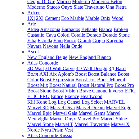
Ceppo Di Gre
Marmo
Moderno
Moderno Beton
Moderno Stucco
Onyx
Slate
Travertino
Una Pietra
Artcer
1Xl
2Xl
Cement
Eco Marble
Marble
Onix
Wood
Arte
Aldea
Amazonia
Barbados
Bellante
Blanca
Broken
Castanio
Cava
Colori
Coralle
Dorado
Dorado Stone
Elba
Estrella
Etno
Fuoco
Graniti
Grigia
Karyntia
Navara
Navona
Nella
Onde
Ascot
New England Beige
New England Bianco
Atlas Concorde
3D Wall
3D Wall Carve
3D Wall Design
3Д Вайт
Волл
AXI
Aix
Aplomb
Boost
Boost Balance
Boost
Color
Boost Expression
Boost Icor
Boost Mineral
Boost Mix
Boost Natural
Boost Natural Pro
Boost Pro
Boost Stone
Boost Vision
Brave
Canone Inverso
ETIC
ETIC PRO
Entice
Exence
Heartwood
Klif
Kone
Log
Log Cansei
Log Select
MARVEL
Marvel 3D
Marvel Diva
Marvel Dream
Marvel Edge
Marvel Epic
Marvel Gala
Marvel Gems
Marvel
Meraviglia
Marvel Onyx
Marvel Pro
Marvel Shine
Marvel Stone
Marvel T
Marvel Travertine
Marvel X
Norde
Nyra
Prism
Vest
Atlas Concorde Russia