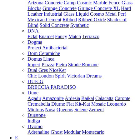
Arizona Concrete
Camp
Cosmic Marble
Fence
Glass
Blocks
Grunge Concrete
Grunge Concrete XL
Hard
Leather
Industrial Glass
Liquid Cosmo
Metal Perf
Mexican Cement
Ribbed
Ribbed Oxide
Shades of
Blind
Solid Concrete
Synthetic
DNA
Eclat
Enamel
Fancy
Match
Terrazzo
Dogma
Project Antibacterial
Dom Ceramiche
Domus Linea
Imperi
Piazza
Pietra
Strade Romane
Dual Gres NiceKer
Chic
London
Spirit
Victorian Dreams
DUE-G
BRECCIA PARADISO
Dune
Agadir
Amazonite
Ardesia
Baikal
Calacatta
Caronte
Cremabella
Diurne
Flat
Kit-Kat Mosaic
Leonardo
Mintons
Nusa
Quercus
Selene
Zement
Durstone
Indiga
Dvomo
Adrenaline
Ghost
Modular
Montecarlo
E