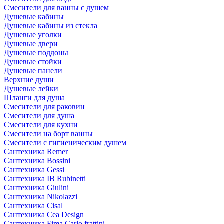
Смесители для ванны с душем
Душевые кабины
Душевые кабины из стекла
Душевые уголки
Душевые двери
Душевые поддоны
Душевые стойки
Душевые панели
Верхние души
Душевые лейки
Шланги для душа
Смесители для раковин
Смесители для душа
Смесители для кухни
Смесители на борт ванны
Смесители с гигиеническим душем
Сантехника Remer
Сантехника Bossini
Сантехника Gessi
Сантехника IB Rubinetti
Сантехника Giulini
Сантехника Nikolazzi
Сантехника Cisal
Сантехника Cea Design
Сантехника Fima Carlo frattini