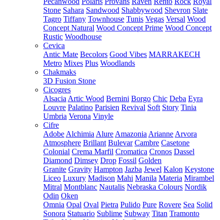
Pecanwood
Polaris
Provans
Raven
Rento
Rock
Royal
Stone
Sahara
Sandwood
Shabbywood
Shevron
Slate
Tagro
Tiffany
Townhouse
Tunis
Vegas
Versal
Wood
Concept Natural
Wood Concept Prime
Wood Concept
Rustic
Woodhouse
Cevica
Antic Mate
Becolors
Good Vibes
MARRAKECH
Metro
Mixes
Plus
Woodlands
Chakmaks
3D Fusion Stone
Cicogres
Alsacia
Artic Wood
Bernini
Borgo
Chic
Deba
Eyra
Louvre
Palatino
Parisien
Revival
Soft
Story
Tinia
Umbria
Verona
Vinyle
Cifre
Adobe
Alchimia
Alure
Amazonia
Arianne
Arvora
Atmosphere
Brillant
Bulevar
Cambre
Casetone
Colonial
Crema Marfil
Cromatica
Cronos
Dassel
Diamond
Dimsey
Drop
Fossil
Golden
Granite
Gravity
Hampton
Jazba
Jewel
Kalon
Keystone
Liceo
Luxury
Madison
Mahi
Manila
Materia
Mirambel
Mitral
Montblanc
Nautalis
Nebraska Colours
Nordik
Odin
Oken
Omnia
Opal
Oval
Pietra
Pulido
Pure
Rovere
Sea
Solid
Sonora
Statuario
Sublime
Subway
Titan
Tramonto