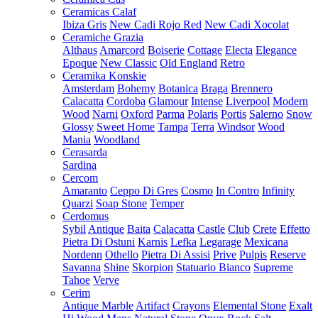
Ceramicas Calaf
Ibiza Gris
New Cadi Rojo Red
New Cadi Xocolat
Ceramiche Grazia
Althaus
Amarcord
Boiserie
Cottage
Electa
Elegance
Epoque
New Classic
Old England
Retro
Ceramika Konskie
Amsterdam
Bohemy
Botanica
Braga
Brennero
Calacatta
Cordoba
Glamour
Intense
Liverpool
Modern
Wood
Narni
Oxford
Parma
Polaris
Portis
Salerno
Snow
Glossy
Sweet Home
Tampa
Terra
Windsor
Wood
Mania
Woodland
Cerasarda
Sardina
Cercom
Amaranto
Ceppo Di Gres
Cosmo
In Contro
Infinity
Quarzi
Soap Stone
Temper
Cerdomus
Sybil
Antique
Baita
Calacatta
Castle
Club
Crete
Effetto
Pietra Di Ostuni
Karnis
Lefka
Legarage
Mexicana
Nordenn
Othello
Pietra Di Assisi
Prive
Pulpis
Reserve
Savanna
Shine
Skorpion
Statuario Bianco
Supreme
Tahoe
Verve
Cerim
Antique Marble
Artifact
Crayons
Elemental Stone
Exalt