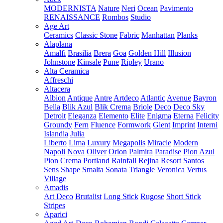
MODERNISTA
Nature
Neri
Ocean
Pavimento
RENAISSANCE
Rombos
Studio
Age Art
Ceramics
Classic Stone
Fabric
Manhattan
Planks
Alaplana
Amalfi
Brasilia
Brera
Goa
Golden Hill
Illusion
Johnstone
Kinsale
Pune
Ripley
Urano
Alta Ceramica
Affreschi
Altacera
Albion
Antique
Antre
Artdeco
Atlantic
Avenue
Bayron
Bella
Blik Azul
Blik Crema
Briole
Deco
Deco Sky
Detroit
Eleganza
Elemento
Elite
Enigma
Eterna
Felicity
Groundy
Fern
Fluence
Formwork
Glent
Imprint
Interni
Islandia
Julia
Liberto
Lima
Luxury
Megapolis
Miracle
Modern
Napoli
Nova
Oliver
Orion
Palmira
Paradise
Pion Azul
Pion Crema
Portland
Rainfall
Rejina
Resort
Santos
Sens
Shape
Smalta
Sonata
Triangle
Veronica
Vertus
Village
Amadis
Art Deco
Brutalist
Long Stick
Rugose
Short Stick
Stripes
Aparici