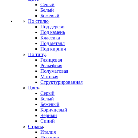
Серый
Белый
Бежевый
По стилю
Под дерево
Под камень
Классика
Под металл
Под кирпич
По типу
Глянцевая
Рельефная
Полуматовая
Матовая
Структурированная
Цвет
Серый
Белый
Бежевый
Коричневый
Черный
Синий
Страна
Италия
Испания