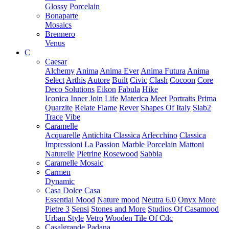
Glossy
Porcelain
Bonaparte
Mosaics
Brennero
Venus
C
Caesar
Alchemy
Anima
Anima Ever
Anima Futura
Anima
Select
Arthis
Autore
Built
Civic
Clash
Cocoon
Core
Deco Solutions
Eikon
Fabula
Hike
Iconica
Inner
Join
Life
Materica
Meet
Portraits
Prima
Quarzite
Relate Flame
Rever
Shapes Of Italy
Slab2
Trace
Vibe
Caramelle
Acquarelle
Antichita Classica
Arlecchino
Classica
Impressioni
La Passion
Marble Porcelain
Mattoni
Naturelle
Pietrine
Rosewood
Sabbia
Caramelle Mosaic
Carmen
Dynamic
Casa Dolce Casa
Essential Mood
Nature mood
Neutra 6.0
Onyx More
Pietre 3
Sensi
Stones and More
Studios Of Casamood
Urban Style
Vetro
Wooden Tile Of Cdc
Casalgrande Padana