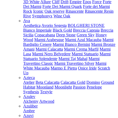
3D White
Allure
Cliff
Drift
Empire
Epos
Force
Forte
Dei Marmi
Forte Dei Marmi Quark
Forte dei Marmi
Rock
Iconic
Oak reserve
Rinascente
Rinascente Resin
Rive
Symphonyx
Wine Oak
Ava
Aesthetica
Avorio Segesta
BOLGHERI STONE
Bianco Imperiale
Black Gold
Breccia Capraia
Breccia
Sicilia
Copacabana
Deep Stone
Green Sky
Honey
Wood
Marmi Arabesque
Marmi Azul Macauba
Marmi
Bardiglio Cenere
Marmi Bianco Bernini
Marmi Bronze
Amani
Marmi Calacatta
Marmi Crema Marfil
Marmi
Lasa
Marmi Nero Belvedere
Marmi Statuario
Marmi
Statuario Splendente
Marmi Taj Mahal
Marmi
Travertino Classic
Marmi Travertino Silver
Marmi
White Macauba
Marmo E Pietra
Onice Iride
Scratch
Up
Azteca
Atelier
Beta Calacatta
Calacatta Gold
Domino
Ground
Habitat
Moonland
Moonlight
Passion
Penelope
Synthesis
Textyle
Azulev
Alchemy
Artwood
Azuliber
Ambre
Azuvi