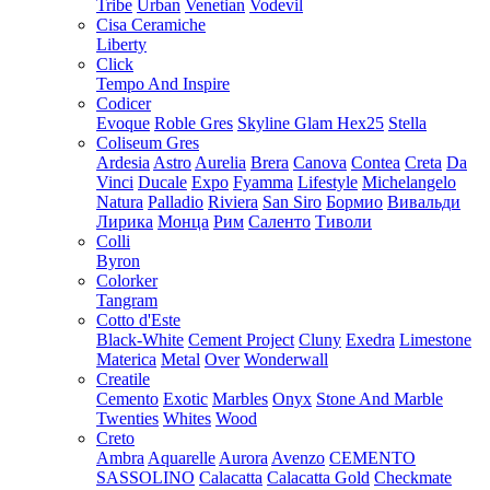
Tribe
Urban
Venetian
Vodevil
Cisa Ceramiche
Liberty
Click
Tempo And Inspire
Codicer
Evoque
Roble Gres
Skyline Glam Hex25
Stella
Coliseum Gres
Ardesia
Astro
Aurelia
Brera
Canova
Contea
Creta
Da
Vinci
Ducale
Expo
Fyamma
Lifestyle
Michelangelo
Natura
Palladio
Riviera
San Siro
Бормио
Вивальди
Лирика
Монца
Рим
Саленто
Тиволи
Colli
Byron
Colorker
Tangram
Cotto d'Este
Black-White
Cement Project
Cluny
Exedra
Limestone
Materica
Metal
Over
Wonderwall
Creatile
Cemento
Exotic
Marbles
Onyx
Stone And Marble
Twenties
Whites
Wood
Creto
Ambra
Aquarelle
Aurora
Avenzo
CEMENTO
SASSOLINO
Calacatta
Calacatta Gold
Checkmate