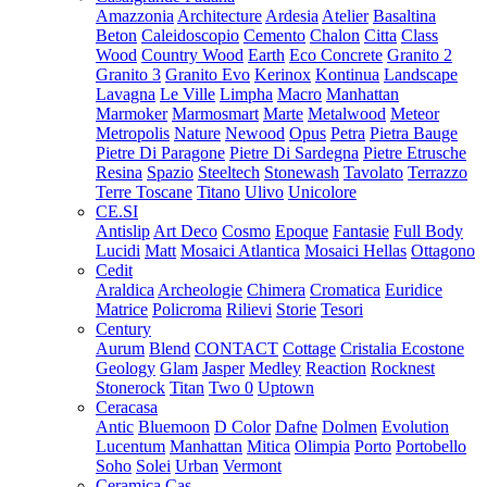
Amazzonia
Architecture
Ardesia
Atelier
Basaltina
Beton
Caleidoscopio
Cemento
Chalon
Citta
Class
Wood
Country Wood
Earth
Eco Concrete
Granito 2
Granito 3
Granito Evo
Kerinox
Kontinua
Landscape
Lavagna
Le Ville
Limpha
Macro
Manhattan
Marmoker
Marmosmart
Marte
Metalwood
Meteor
Metropolis
Nature
Newood
Opus
Petra
Pietra Bauge
Pietre Di Paragone
Pietre Di Sardegna
Pietre Etrusche
Resina
Spazio
Steeltech
Stonewash
Tavolato
Terrazzo
Terre Toscane
Titano
Ulivo
Unicolore
CE.SI
Antislip
Art Deco
Cosmo
Epoque
Fantasie
Full Body
Lucidi
Matt
Mosaici Atlantica
Mosaici Hellas
Ottagono
Cedit
Araldica
Archeologie
Chimera
Cromatica
Euridice
Matrice
Policroma
Rilievi
Storie
Tesori
Century
Aurum
Blend
CONTACT
Cottage
Cristalia
Ecostone
Geology
Glam
Jasper
Medley
Reaction
Rocknest
Stonerock
Titan
Two 0
Uptown
Ceracasa
Antic
Bluemoon
D Color
Dafne
Dolmen
Evolution
Lucentum
Manhattan
Mitica
Olimpia
Porto
Portobello
Soho
Solei
Urban
Vermont
Ceramica Cas