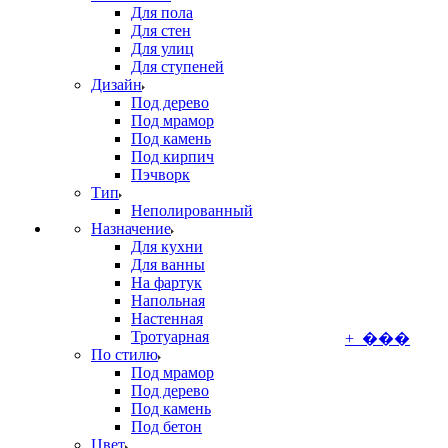
Для пола
Для стен
Для улиц
Для ступеней
Дизайн
Под дерево
Под мрамор
Под камень
Под кирпич
Пэчворк
Тип
Неполированный
Назначение
Для кухни
Для ванны
На фартук
Напольная
Настенная
Тротуарная
+ ���
По стилю
Под мрамор
Под дерево
Под камень
Под бетон
Цвет