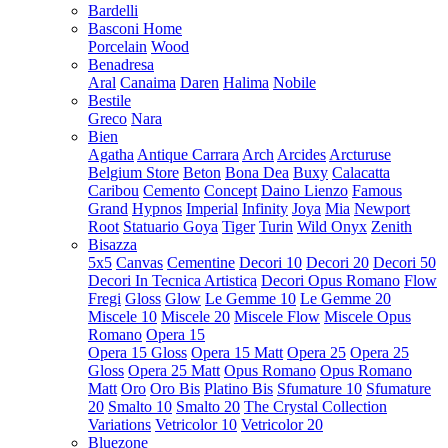
Bardelli
Basconi Home
Porcelain
Wood
Benadresa
Aral
Canaima
Daren
Halima
Nobile
Bestile
Greco
Nara
Bien
Agatha
Antique Carrara
Arch
Arcides
Arcturuse
Belgium Store
Beton
Bona Dea
Buxy
Calacatta
Caribou
Cemento
Concept
Daino Lienzo
Famous
Grand
Hypnos
Imperial
Infinity
Joya
Mia
Newport
Root
Statuario Goya
Tiger
Turin
Wild Onyx
Zenith
Bisazza
5x5
Canvas
Cementine
Decori 10
Decori 20
Decori 50
Decori In Tecnica Artistica
Decori Opus Romano
Flow
Fregi
Gloss
Glow
Le Gemme 10
Le Gemme 20
Miscele 10
Miscele 20
Miscele Flow
Miscele Opus
Romano
Opera 15
Opera 15 Gloss
Opera 15 Matt
Opera 25
Opera 25
Gloss
Opera 25 Matt
Opus Romano
Opus Romano
Matt
Oro
Oro Bis
Platino Bis
Sfumature 10
Sfumature
20
Smalto 10
Smalto 20
The Crystal Collection
Variations
Vetricolor 10
Vetricolor 20
Bluezone