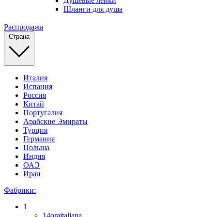
Душевые лейки
Шланги для душа
Распродажа
Страна
Италия
Испания
Россия
Китай
Португалия
Арабские Эмираты
Турция
Германия
Польша
Индия
ОАЭ
Иран
Фабрики:
1
14oraitaliana