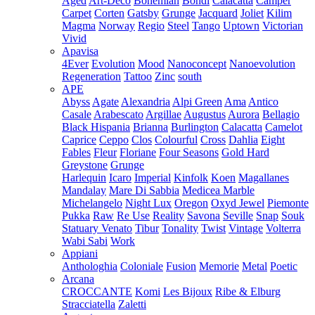
Aged
Art-Deco
Bohemian
Bondi
Calacatta
Camper
Carpet
Corten
Gatsby
Grunge
Jacquard
Joliet
Kilim
Magma
Norway
Regio
Steel
Tango
Uptown
Victorian
Vivid
Apavisa
4Ever
Evolution
Mood
Nanoconcept
Nanoevolution
Regeneration
Tattoo
Zinc
south
APE
Abyss
Agate
Alexandria
Alpi Green
Ama
Antico
Casale
Arabescato
Argillae
Augustus
Aurora
Bellagio
Black Hispania
Brianna
Burlington
Calacatta
Camelot
Caprice
Ceppo
Clos
Colourful
Cross
Dahlia
Eight
Fables
Fleur
Floriane
Four Seasons
Gold Hard
Greystone
Grunge
Harlequin
Icaro
Imperial
Kinfolk
Koen
Magallanes
Mandalay
Mare Di Sabbia
Medicea Marble
Michelangelo
Night Lux
Oregon
Oxyd Jewel
Piemonte
Pukka
Raw
Re Use
Reality
Savona
Seville
Snap
Souk
Statuary Venato
Tibur
Tonality
Twist
Vintage
Volterra
Wabi Sabi
Work
Appiani
Anthologhia
Coloniale
Fusion
Memorie
Metal
Poetic
Arcana
CROCCANTE
Komi
Les Bijoux
Ribe & Elburg
Stracciatella
Zaletti