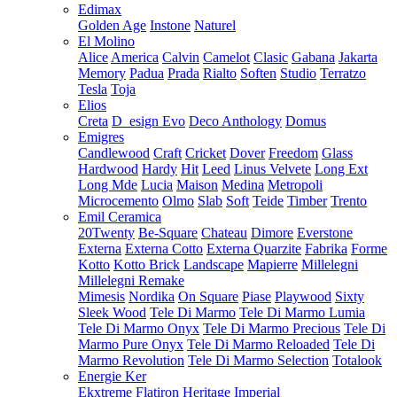
Edimax
Golden Age
Instone
Naturel
El Molino
Alice
America
Calvin
Camelot
Clasic
Gabana
Jakarta
Memory
Padua
Prada
Rialto
Soften
Studio
Terratzo
Tesla
Toja
Elios
Creta
D_esign Evo
Deco Anthology
Domus
Emigres
Candlewood
Craft
Cricket
Dover
Freedom
Glass
Hardwood
Hardy
Hit
Leed
Linus Velvete
Long Ext
Long Mde
Lucia
Maison
Medina
Metropoli
Microcemento
Olmo
Slab
Soft
Teide
Timber
Trento
Emil Ceramica
20Twenty
Be-Square
Chateau
Dimore
Everstone
Externa
Externa Cotto
Externa Quarzite
Fabrika
Forme
Kotto
Kotto Brick
Landscape
Mapierre
Millelegni
Millelegni Remake
Mimesis
Nordika
On Square
Piase
Playwood
Sixty
Sleek Wood
Tele Di Marmo
Tele Di Marmo Lumia
Tele Di Marmo Onyx
Tele Di Marmo Precious
Tele Di
Marmo Pure Onyx
Tele Di Marmo Reloaded
Tele Di
Marmo Revolution
Tele Di Marmo Selection
Totalook
Energie Ker
Ekxtreme
Flatiron
Heritage
Imperial