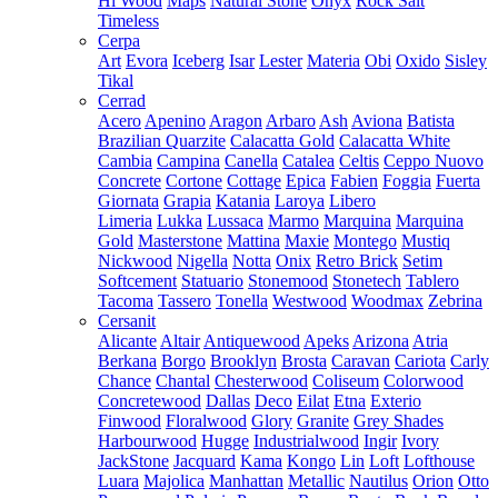
Hi Wood
Maps
Natural Stone
Onyx
Rock Salt
Timeless
Cerpa
Art
Evora
Iceberg
Isar
Lester
Materia
Obi
Oxido
Sisley
Tikal
Cerrad
Acero
Apenino
Aragon
Arbaro
Ash
Aviona
Batista
Brazilian Quarzite
Calacatta Gold
Calacatta White
Cambia
Campina
Canella
Catalea
Celtis
Ceppo Nuovo
Concrete
Cortone
Cottage
Epica
Fabien
Foggia
Fuerta
Giornata
Grapia
Katania
Laroya
Libero
Limeria
Lukka
Lussaca
Marmo
Marquina
Marquina
Gold
Masterstone
Mattina
Maxie
Montego
Mustiq
Nickwood
Nigella
Notta
Onix
Retro Brick
Setim
Softcement
Statuario
Stonemood
Stonetech
Tablero
Tacoma
Tassero
Tonella
Westwood
Woodmax
Zebrina
Cersanit
Alicante
Altair
Antiquewood
Apeks
Arizona
Atria
Berkana
Borgo
Brooklyn
Brosta
Caravan
Cariota
Carly
Chance
Chantal
Chesterwood
Coliseum
Colorwood
Concretewood
Dallas
Deco
Eilat
Etna
Exterio
Finwood
Floralwood
Glory
Granite
Grey Shades
Harbourwood
Hugge
Industrialwood
Ingir
Ivory
JackStone
Jacquard
Kama
Kongo
Lin
Loft
Lofthouse
Luara
Majolica
Manhattan
Metallic
Nautilus
Orion
Otto