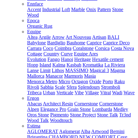
Ennface
Accent
Industrial
Loft
Marble
Onix
Pattern
Stone
Wood
Epoca
Organic Rug
Equipe
Altea
Argile
Arrow
Art Nouveau
Artisan
BALI
Babylone
Bardiglio
Bauhome
Caprice
Caprice Deco
Carrara
Coco
Coimbra
Coralstone
Corsica
Costa Nova
Cottage
Country
Curve
Equipe Ares
Evolution
Fango
Hanoi
Heritage
Hexatile cement
Hopp
Island
Kalma
Kasbah
Kromatika
La Riviera
Lanse
Limit
Lithos
MASSIMO
Magical 3
Magma
Mallorca
Manacor
Marmoris
Masia
Menorca
Metro
Micro
Octagon
Oxide
Porto
Raku
Rivoli
Sabbia
Scale
Sfera
Splendours
Stromboli
Tribeca
Urban
Verticale
Vibe
Village
Vitral
Wadi
Wave
Ergon
Abacus
Architect Resin
Cornerstone
Cornerstone
Alpen
Elegance Pro
Grain Stone
Lombarda
Medley
Oros Stone
Pigmento
Stone Project
Stone Talk
Tr3nd
Wood Talk
Woodtouch
Estima
AGLOMERAT
Aglomerat
Alba
Artwood
Bernini
Brigantina
CHAMBORD NEW
COMFORT
Cave