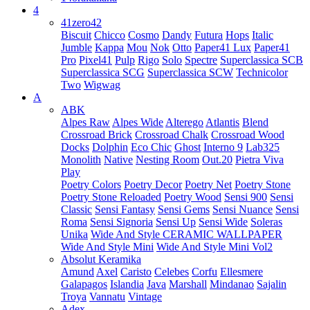
4
41zero42
Biscuit
Chicco
Cosmo
Dandy
Futura
Hops
Italic
Jumble
Kappa
Mou
Nok
Otto
Paper41 Lux
Paper41
Pro
Pixel41
Pulp
Rigo
Solo
Spectre
Superclassica SCB
Superclassica SCG
Superclassica SCW
Technicolor
Two
Wigwag
A
ABK
Alpes Raw
Alpes Wide
Alterego
Atlantis
Blend
Crossroad Brick
Crossroad Chalk
Crossroad Wood
Docks
Dolphin
Eco Chic
Ghost
Interno 9
Lab325
Monolith
Native
Nesting Room
Out.20
Pietra Viva
Play
Poetry Colors
Poetry Decor
Poetry Net
Poetry Stone
Poetry Stone Reloaded
Poetry Wood
Sensi 900
Sensi
Classic
Sensi Fantasy
Sensi Gems
Sensi Nuance
Sensi
Roma
Sensi Signoria
Sensi Up
Sensi Wide
Soleras
Unika
Wide And Style CERAMIC WALLPAPER
Wide And Style Mini
Wide And Style Mini Vol2
Absolut Keramika
Amund
Axel
Caristo
Celebes
Corfu
Ellesmere
Galapagos
Islandia
Java
Marshall
Mindanao
Sajalin
Troya
Vannatu
Vintage
Adex