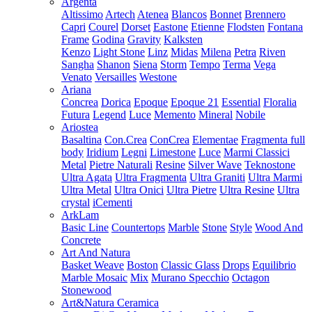
Argenta
Altissimo
Artech
Atenea
Blancos
Bonnet
Brennero
Capri
Courel
Dorset
Eastone
Etienne
Flodsten
Fontana
Frame
Godina
Gravity
Kalksten
Kenzo
Light Stone
Linz
Midas
Milena
Petra
Riven
Sangha
Shanon
Siena
Storm
Tempo
Terma
Vega
Venato
Versailles
Westone
Ariana
Concrea
Dorica
Epoque
Epoque 21
Essential
Floralia
Futura
Legend
Luce
Memento
Mineral
Nobile
Ariostea
Basaltina
Con.Crea
ConCrea
Elementae
Fragmenta full
body
Iridium
Legni
Limestone
Luce
Marmi Classici
Metal
Pietre Naturali
Resine
Silver Wave
Teknostone
Ultra Agata
Ultra Fragmenta
Ultra Graniti
Ultra Marmi
Ultra Metal
Ultra Onici
Ultra Pietre
Ultra Resine
Ultra
crystal
iCementi
ArkLam
Basic Line
Countertops
Marble
Stone
Style
Wood And
Concrete
Art And Natura
Basket Weave
Boston
Classic Glass
Drops
Equilibrio
Marble Mosaic
Mix
Murano Specchio
Octagon
Stonewood
Art&Natura Ceramica