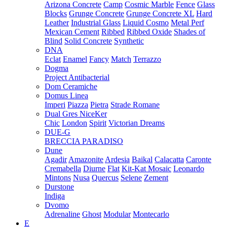
Arizona Concrete
Camp
Cosmic Marble
Fence
Glass
Blocks
Grunge Concrete
Grunge Concrete XL
Hard
Leather
Industrial Glass
Liquid Cosmo
Metal Perf
Mexican Cement
Ribbed
Ribbed Oxide
Shades of
Blind
Solid Concrete
Synthetic
DNA
Eclat
Enamel
Fancy
Match
Terrazzo
Dogma
Project Antibacterial
Dom Ceramiche
Domus Linea
Imperi
Piazza
Pietra
Strade Romane
Dual Gres NiceKer
Chic
London
Spirit
Victorian Dreams
DUE-G
BRECCIA PARADISO
Dune
Agadir
Amazonite
Ardesia
Baikal
Calacatta
Caronte
Cremabella
Diurne
Flat
Kit-Kat Mosaic
Leonardo
Mintons
Nusa
Quercus
Selene
Zement
Durstone
Indiga
Dvomo
Adrenaline
Ghost
Modular
Montecarlo
E