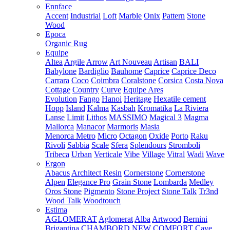
Ennface
Accent
Industrial
Loft
Marble
Onix
Pattern
Stone
Wood
Epoca
Organic Rug
Equipe
Altea
Argile
Arrow
Art Nouveau
Artisan
BALI
Babylone
Bardiglio
Bauhome
Caprice
Caprice Deco
Carrara
Coco
Coimbra
Coralstone
Corsica
Costa Nova
Cottage
Country
Curve
Equipe Ares
Evolution
Fango
Hanoi
Heritage
Hexatile cement
Hopp
Island
Kalma
Kasbah
Kromatika
La Riviera
Lanse
Limit
Lithos
MASSIMO
Magical 3
Magma
Mallorca
Manacor
Marmoris
Masia
Menorca
Metro
Micro
Octagon
Oxide
Porto
Raku
Rivoli
Sabbia
Scale
Sfera
Splendours
Stromboli
Tribeca
Urban
Verticale
Vibe
Village
Vitral
Wadi
Wave
Ergon
Abacus
Architect Resin
Cornerstone
Cornerstone
Alpen
Elegance Pro
Grain Stone
Lombarda
Medley
Oros Stone
Pigmento
Stone Project
Stone Talk
Tr3nd
Wood Talk
Woodtouch
Estima
AGLOMERAT
Aglomerat
Alba
Artwood
Bernini
Brigantina
CHAMBORD NEW
COMFORT
Cave