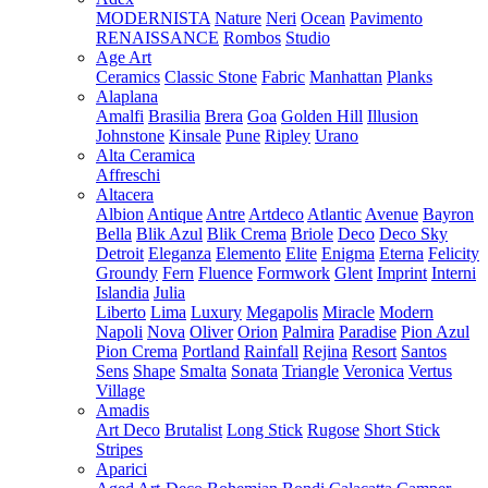
MODERNISTA
Nature
Neri
Ocean
Pavimento
RENAISSANCE
Rombos
Studio
Age Art
Ceramics
Classic Stone
Fabric
Manhattan
Planks
Alaplana
Amalfi
Brasilia
Brera
Goa
Golden Hill
Illusion
Johnstone
Kinsale
Pune
Ripley
Urano
Alta Ceramica
Affreschi
Altacera
Albion
Antique
Antre
Artdeco
Atlantic
Avenue
Bayron
Bella
Blik Azul
Blik Crema
Briole
Deco
Deco Sky
Detroit
Eleganza
Elemento
Elite
Enigma
Eterna
Felicity
Groundy
Fern
Fluence
Formwork
Glent
Imprint
Interni
Islandia
Julia
Liberto
Lima
Luxury
Megapolis
Miracle
Modern
Napoli
Nova
Oliver
Orion
Palmira
Paradise
Pion Azul
Pion Crema
Portland
Rainfall
Rejina
Resort
Santos
Sens
Shape
Smalta
Sonata
Triangle
Veronica
Vertus
Village
Amadis
Art Deco
Brutalist
Long Stick
Rugose
Short Stick
Stripes
Aparici