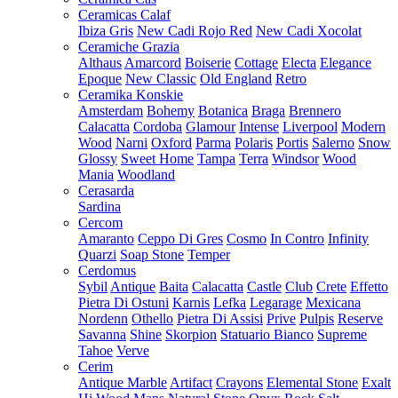
Ceramicas Calaf
Ibiza Gris
New Cadi Rojo Red
New Cadi Xocolat
Ceramiche Grazia
Althaus
Amarcord
Boiserie
Cottage
Electa
Elegance
Epoque
New Classic
Old England
Retro
Ceramika Konskie
Amsterdam
Bohemy
Botanica
Braga
Brennero
Calacatta
Cordoba
Glamour
Intense
Liverpool
Modern
Wood
Narni
Oxford
Parma
Polaris
Portis
Salerno
Snow
Glossy
Sweet Home
Tampa
Terra
Windsor
Wood
Mania
Woodland
Cerasarda
Sardina
Cercom
Amaranto
Ceppo Di Gres
Cosmo
In Contro
Infinity
Quarzi
Soap Stone
Temper
Cerdomus
Sybil
Antique
Baita
Calacatta
Castle
Club
Crete
Effetto
Pietra Di Ostuni
Karnis
Lefka
Legarage
Mexicana
Nordenn
Othello
Pietra Di Assisi
Prive
Pulpis
Reserve
Savanna
Shine
Skorpion
Statuario Bianco
Supreme
Tahoe
Verve
Cerim
Antique Marble
Artifact
Crayons
Elemental Stone
Exalt