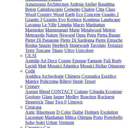
Amazzonia
Architecture
Ardesia
Atelier
Basaltina
Beton
Caleidoscopio
Cemento
Chalon
Citta
Class
Wood
Country Wood
Earth
Eco Concrete
Granito 2
Granito 3
Granito Evo
Kerinox
Kontinua
Landscape
Lavagna
Le Ville
Limpha
Macro
Manhattan
Marmoker
Marmosmart
Marte
Metalwood
Meteor
Metropolis
Nature
Newood
Opus
Petra
Pietra Bauge
Pietre Di Paragone
Pietre Di Sardegna
Pietre Etrusche
Resina
Spazio
Steeltech
Stonewash
Tavolato
Terrazzo
Terre Toscane
Titano
Ulivo
Unicolore
CE.SI
Antislip
Art Deco
Cosmo
Epoque
Fantasie
Full Body
Lucidi
Matt
Mosaici Atlantica
Mosaici Hellas
Ottagono
Cedit
Araldica
Archeologie
Chimera
Cromatica
Euridice
Matrice
Policroma
Rilievi
Storie
Tesori
Century
Aurum
Blend
CONTACT
Cottage
Cristalia
Ecostone
Geology
Glam
Jasper
Medley
Reaction
Rocknest
Stonerock
Titan
Two 0
Uptown
Ceracasa
Antic
Bluemoon
D Color
Dafne
Dolmen
Evolution
Lucentum
Manhattan
Mitica
Olimpia
Porto
Portobello
Soho
Solei
Urban
Vermont
Ceramica Cas