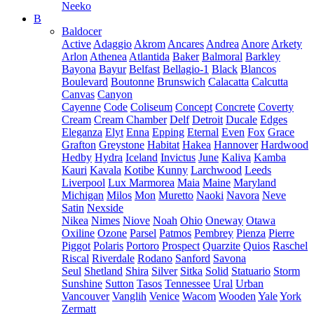
Neeko
B
Baldocer
Active
Adaggio
Akrom
Ancares
Andrea
Anore
Arkety
Arlon
Athenea
Atlantida
Baker
Balmoral
Barkley
Bayona
Bayur
Belfast
Bellagio-1
Black
Blancos
Boulevard
Boutonne
Brunswich
Calacatta
Calcutta
Canvas
Canyon
Cayenne
Code
Coliseum
Concept
Concrete
Coverty
Cream
Cream Chamber
Delf
Detroit
Ducale
Edges
Eleganza
Elyt
Enna
Epping
Eternal
Even
Fox
Grace
Grafton
Greystone
Habitat
Hakea
Hannover
Hardwood
Hedby
Hydra
Iceland
Invictus
June
Kaliva
Kamba
Kauri
Kavala
Kotibe
Kunny
Larchwood
Leeds
Liverpool
Lux Marmorea
Maia
Maine
Maryland
Michigan
Milos
Mon
Muretto
Naoki
Navora
Neve
Satin
Nexside
Nikea
Nimes
Niove
Noah
Ohio
Oneway
Otawa
Oxiline
Ozone
Parsel
Patmos
Pembrey
Pienza
Pierre
Piggot
Polaris
Portoro
Prospect
Quarzite
Quios
Raschel
Riscal
Riverdale
Rodano
Sanford
Savona
Seul
Shetland
Shira
Silver
Sitka
Solid
Statuario
Storm
Sunshine
Sutton
Tasos
Tennessee
Ural
Urban
Vancouver
Vanglih
Venice
Wacom
Wooden
Yale
York
Zermatt