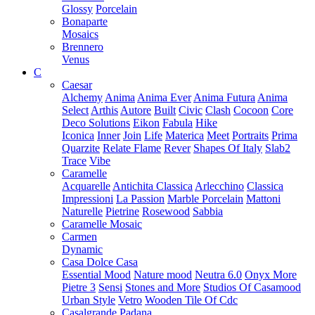
Glossy
Porcelain
Bonaparte
Mosaics
Brennero
Venus
C
Caesar
Alchemy
Anima
Anima Ever
Anima Futura
Anima
Select
Arthis
Autore
Built
Civic
Clash
Cocoon
Core
Deco Solutions
Eikon
Fabula
Hike
Iconica
Inner
Join
Life
Materica
Meet
Portraits
Prima
Quarzite
Relate Flame
Rever
Shapes Of Italy
Slab2
Trace
Vibe
Caramelle
Acquarelle
Antichita Classica
Arlecchino
Classica
Impressioni
La Passion
Marble Porcelain
Mattoni
Naturelle
Pietrine
Rosewood
Sabbia
Caramelle Mosaic
Carmen
Dynamic
Casa Dolce Casa
Essential Mood
Nature mood
Neutra 6.0
Onyx More
Pietre 3
Sensi
Stones and More
Studios Of Casamood
Urban Style
Vetro
Wooden Tile Of Cdc
Casalgrande Padana