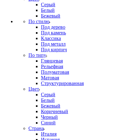
Серый
Белый
Бежевый
По стилю
Под дерево
Под камень
Классика
Под металл
Под кирпич
По типу
Глянцевая
Рельефная
Полуматовая
Матовая
Структурированная
Цвет
Серый
Белый
Бежевый
Коричневый
Черный
Синий
Страна
Италия
Испания