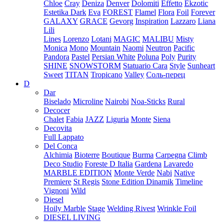
Chloe
Cray
Deniza
Denver
Dolomiti
Effetto
Ekzotic
Estetika Dark
Eva
FOREST
Flamel
Flora
Foil
Forever
GALAXY
GRACE
Gevorg
Inspiration
Lazzaro
Liana
Lili
Lines
Lorenzo
Lotani
MAGIC
MALIBU
Misty
Monica
Mono
Mountain
Naomi
Neutron
Pacific
Pandora
Pastel
Persian White
Poluna
Poly
Purity
SHINE
SNOWSTORM
Statuario Cara
Style
Sunheart
Sweet
TITAN
Tropicano
Valley
Соль-перец
D
Dar
Biselado
Microline
Nairobi
Noa-Sticks
Rural
Decocer
Chalet
Fabia
JAZZ
Liguria
Monte
Siena
Decovita
Full Lappato
Del Conca
Alchimia
Bioterre
Boutique
Burma
Carpegna
Climb
Deco Studio
Foreste D Italia
Gardena
Lavaredo
MARBLE EDITION
Monte Verde
Nabi
Native
Premiere
St Regis
Stone Edition Dinamik
Timeline
Vignoni
Wild
Diesel
Hoily Marble
Stage
Welding Rivest
Wrinkle Foil
DIESEL LIVING