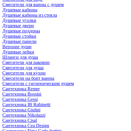
Смесители для ванны с душем
Душевые кабины
Душевые кабины из стекла
Душевые уголки
Душевые двери
Душевые поддоны
Душевые стойки
Душевые панели
Верхние души
Душевые лейки
Шланги для душа
Смесители для раковин
Смесители для душа
Смесители для кухни
Смесители на борт ванны
Смесители с гигиеническим душем
Сантехника Remer
Сантехника Bossini
Сантехника Gessi
Сантехника IB Rubinetti
Сантехника Giulini
Сантехника Nikolazzi
Сантехника Cisal
Сантехника Cea Design
Сантехника Fima Carlo frattini