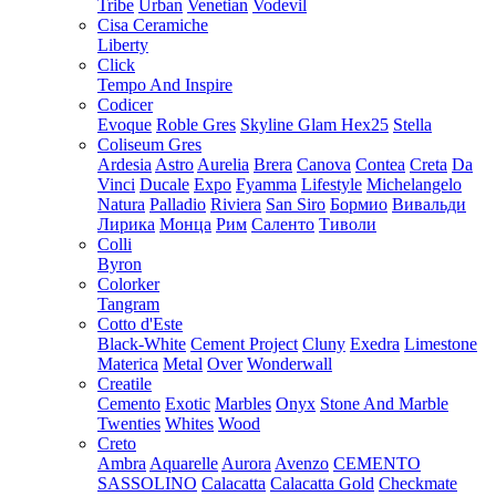
Tribe
Urban
Venetian
Vodevil
Cisa Ceramiche
Liberty
Click
Tempo And Inspire
Codicer
Evoque
Roble Gres
Skyline Glam Hex25
Stella
Coliseum Gres
Ardesia
Astro
Aurelia
Brera
Canova
Contea
Creta
Da
Vinci
Ducale
Expo
Fyamma
Lifestyle
Michelangelo
Natura
Palladio
Riviera
San Siro
Бормио
Вивальди
Лирика
Монца
Рим
Саленто
Тиволи
Colli
Byron
Colorker
Tangram
Cotto d'Este
Black-White
Cement Project
Cluny
Exedra
Limestone
Materica
Metal
Over
Wonderwall
Creatile
Cemento
Exotic
Marbles
Onyx
Stone And Marble
Twenties
Whites
Wood
Creto
Ambra
Aquarelle
Aurora
Avenzo
CEMENTO
SASSOLINO
Calacatta
Calacatta Gold
Checkmate