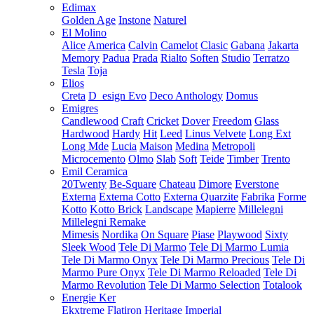
Edimax
Golden Age
Instone
Naturel
El Molino
Alice
America
Calvin
Camelot
Clasic
Gabana
Jakarta
Memory
Padua
Prada
Rialto
Soften
Studio
Terratzo
Tesla
Toja
Elios
Creta
D_esign Evo
Deco Anthology
Domus
Emigres
Candlewood
Craft
Cricket
Dover
Freedom
Glass
Hardwood
Hardy
Hit
Leed
Linus Velvete
Long Ext
Long Mde
Lucia
Maison
Medina
Metropoli
Microcemento
Olmo
Slab
Soft
Teide
Timber
Trento
Emil Ceramica
20Twenty
Be-Square
Chateau
Dimore
Everstone
Externa
Externa Cotto
Externa Quarzite
Fabrika
Forme
Kotto
Kotto Brick
Landscape
Mapierre
Millelegni
Millelegni Remake
Mimesis
Nordika
On Square
Piase
Playwood
Sixty
Sleek Wood
Tele Di Marmo
Tele Di Marmo Lumia
Tele Di Marmo Onyx
Tele Di Marmo Precious
Tele Di
Marmo Pure Onyx
Tele Di Marmo Reloaded
Tele Di
Marmo Revolution
Tele Di Marmo Selection
Totalook
Energie Ker
Ekxtreme
Flatiron
Heritage
Imperial