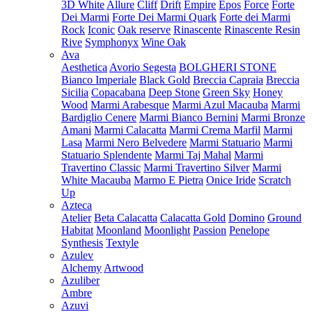
3D White
Allure
Cliff
Drift
Empire
Epos
Force
Forte
Dei Marmi
Forte Dei Marmi Quark
Forte dei Marmi
Rock
Iconic
Oak reserve
Rinascente
Rinascente Resin
Rive
Symphonyx
Wine Oak
Ava
Aesthetica
Avorio Segesta
BOLGHERI STONE
Bianco Imperiale
Black Gold
Breccia Capraia
Breccia
Sicilia
Copacabana
Deep Stone
Green Sky
Honey
Wood
Marmi Arabesque
Marmi Azul Macauba
Marmi
Bardiglio Cenere
Marmi Bianco Bernini
Marmi Bronze
Amani
Marmi Calacatta
Marmi Crema Marfil
Marmi
Lasa
Marmi Nero Belvedere
Marmi Statuario
Marmi
Statuario Splendente
Marmi Taj Mahal
Marmi
Travertino Classic
Marmi Travertino Silver
Marmi
White Macauba
Marmo E Pietra
Onice Iride
Scratch
Up
Azteca
Atelier
Beta Calacatta
Calacatta Gold
Domino
Ground
Habitat
Moonland
Moonlight
Passion
Penelope
Synthesis
Textyle
Azulev
Alchemy
Artwood
Azuliber
Ambre
Azuvi