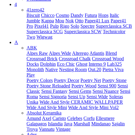
4
41zero42
Biscuit
Chicco
Cosmo
Dandy
Futura
Hops
Italic
Jumble
Kappa
Mou
Nok
Otto
Paper41 Lux
Paper41
Pro
Pixel41
Pulp
Rigo
Solo
Spectre
Superclassica SCB
Superclassica SCG
Superclassica SCW
Technicolor
Two
Wigwag
A
ABK
Alpes Raw
Alpes Wide
Alterego
Atlantis
Blend
Crossroad Brick
Crossroad Chalk
Crossroad Wood
Docks
Dolphin
Eco Chic
Ghost
Interno 9
Lab325
Monolith
Native
Nesting Room
Out.20
Pietra Viva
Play
Poetry Colors
Poetry Decor
Poetry Net
Poetry Stone
Poetry Stone Reloaded
Poetry Wood
Sensi 900
Sensi
Classic
Sensi Fantasy
Sensi Gems
Sensi Nuance
Sensi
Roma
Sensi Signoria
Sensi Up
Sensi Wide
Soleras
Unika
Wide And Style CERAMIC WALLPAPER
Wide And Style Mini
Wide And Style Mini Vol2
Absolut Keramika
Amund
Axel
Caristo
Celebes
Corfu
Ellesmere
Galapagos
Islandia
Java
Marshall
Mindanao
Sajalin
Troya
Vannatu
Vintage
Adex