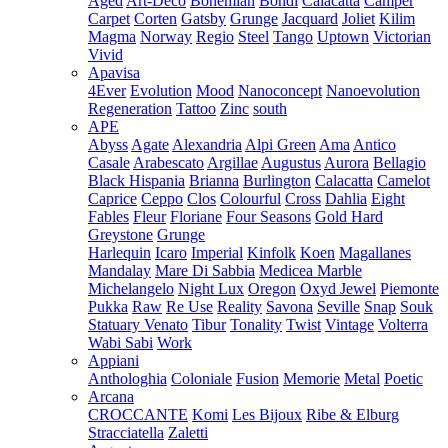
Aged
Art-Deco
Bohemian
Bondi
Calacatta
Camper
Carpet
Corten
Gatsby
Grunge
Jacquard
Joliet
Kilim
Magma
Norway
Regio
Steel
Tango
Uptown
Victorian
Vivid
Apavisa
4Ever
Evolution
Mood
Nanoconcept
Nanoevolution
Regeneration
Tattoo
Zinc
south
APE
Abyss
Agate
Alexandria
Alpi Green
Ama
Antico
Casale
Arabescato
Argillae
Augustus
Aurora
Bellagio
Black Hispania
Brianna
Burlington
Calacatta
Camelot
Caprice
Ceppo
Clos
Colourful
Cross
Dahlia
Eight
Fables
Fleur
Floriane
Four Seasons
Gold Hard
Greystone
Grunge
Harlequin
Icaro
Imperial
Kinfolk
Koen
Magallanes
Mandalay
Mare Di Sabbia
Medicea Marble
Michelangelo
Night Lux
Oregon
Oxyd Jewel
Piemonte
Pukka
Raw
Re Use
Reality
Savona
Seville
Snap
Souk
Statuary Venato
Tibur
Tonality
Twist
Vintage
Volterra
Wabi Sabi
Work
Appiani
Anthologhia
Coloniale
Fusion
Memorie
Metal
Poetic
Arcana
CROCCANTE
Komi
Les Bijoux
Ribe & Elburg
Stracciatella
Zaletti