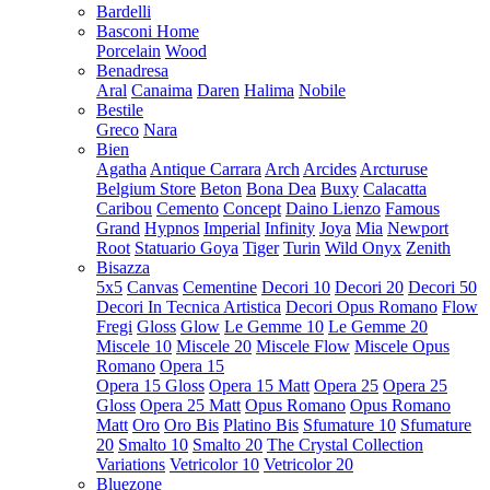
Bardelli
Basconi Home
Porcelain
Wood
Benadresa
Aral
Canaima
Daren
Halima
Nobile
Bestile
Greco
Nara
Bien
Agatha
Antique Carrara
Arch
Arcides
Arcturuse
Belgium Store
Beton
Bona Dea
Buxy
Calacatta
Caribou
Cemento
Concept
Daino Lienzo
Famous
Grand
Hypnos
Imperial
Infinity
Joya
Mia
Newport
Root
Statuario Goya
Tiger
Turin
Wild Onyx
Zenith
Bisazza
5x5
Canvas
Cementine
Decori 10
Decori 20
Decori 50
Decori In Tecnica Artistica
Decori Opus Romano
Flow
Fregi
Gloss
Glow
Le Gemme 10
Le Gemme 20
Miscele 10
Miscele 20
Miscele Flow
Miscele Opus
Romano
Opera 15
Opera 15 Gloss
Opera 15 Matt
Opera 25
Opera 25
Gloss
Opera 25 Matt
Opus Romano
Opus Romano
Matt
Oro
Oro Bis
Platino Bis
Sfumature 10
Sfumature
20
Smalto 10
Smalto 20
The Crystal Collection
Variations
Vetricolor 10
Vetricolor 20
Bluezone