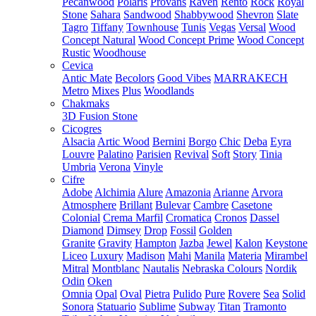
Pecanwood
Polaris
Provans
Raven
Rento
Rock
Royal
Stone
Sahara
Sandwood
Shabbywood
Shevron
Slate
Tagro
Tiffany
Townhouse
Tunis
Vegas
Versal
Wood
Concept Natural
Wood Concept Prime
Wood Concept
Rustic
Woodhouse
Cevica
Antic Mate
Becolors
Good Vibes
MARRAKECH
Metro
Mixes
Plus
Woodlands
Chakmaks
3D Fusion Stone
Cicogres
Alsacia
Artic Wood
Bernini
Borgo
Chic
Deba
Eyra
Louvre
Palatino
Parisien
Revival
Soft
Story
Tinia
Umbria
Verona
Vinyle
Cifre
Adobe
Alchimia
Alure
Amazonia
Arianne
Arvora
Atmosphere
Brillant
Bulevar
Cambre
Casetone
Colonial
Crema Marfil
Cromatica
Cronos
Dassel
Diamond
Dimsey
Drop
Fossil
Golden
Granite
Gravity
Hampton
Jazba
Jewel
Kalon
Keystone
Liceo
Luxury
Madison
Mahi
Manila
Materia
Mirambel
Mitral
Montblanc
Nautalis
Nebraska Colours
Nordik
Odin
Oken
Omnia
Opal
Oval
Pietra
Pulido
Pure
Rovere
Sea
Solid
Sonora
Statuario
Sublime
Subway
Titan
Tramonto