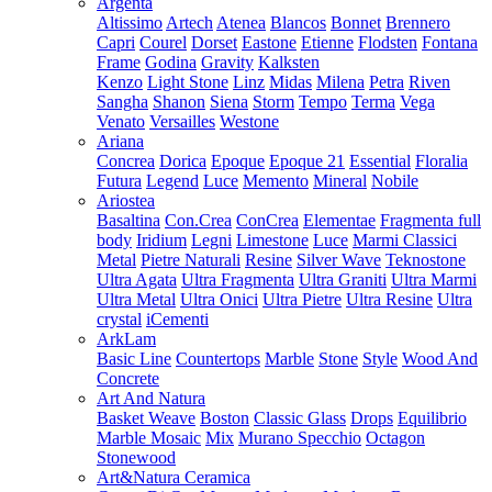
Argenta
Altissimo
Artech
Atenea
Blancos
Bonnet
Brennero
Capri
Courel
Dorset
Eastone
Etienne
Flodsten
Fontana
Frame
Godina
Gravity
Kalksten
Kenzo
Light Stone
Linz
Midas
Milena
Petra
Riven
Sangha
Shanon
Siena
Storm
Tempo
Terma
Vega
Venato
Versailles
Westone
Ariana
Concrea
Dorica
Epoque
Epoque 21
Essential
Floralia
Futura
Legend
Luce
Memento
Mineral
Nobile
Ariostea
Basaltina
Con.Crea
ConCrea
Elementae
Fragmenta full
body
Iridium
Legni
Limestone
Luce
Marmi Classici
Metal
Pietre Naturali
Resine
Silver Wave
Teknostone
Ultra Agata
Ultra Fragmenta
Ultra Graniti
Ultra Marmi
Ultra Metal
Ultra Onici
Ultra Pietre
Ultra Resine
Ultra
crystal
iCementi
ArkLam
Basic Line
Countertops
Marble
Stone
Style
Wood And
Concrete
Art And Natura
Basket Weave
Boston
Classic Glass
Drops
Equilibrio
Marble Mosaic
Mix
Murano Specchio
Octagon
Stonewood
Art&Natura Ceramica