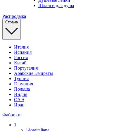
Душевые лейки
Шланги для душа
Распродажа
Страна
Италия
Испания
Россия
Китай
Португалия
Арабские Эмираты
Турция
Германия
Польша
Индия
ОАЭ
Иран
Фабрики:
1
14oraitaliana