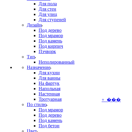
Для пола
Для стен
Для улиц
Для ступеней
Дизайн
Под дерево
Под мрамор
Под камень
Под кирпич
Пэчворк
Тип
Неполированный
Назначение
Для кухни
Для ванны
На фартук
Напольная
Настенная
Тротуарная
+ ���
По стилю
Под мрамор
Под дерево
Под камень
Под бетон
Цвет