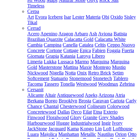
Hi Wood
Maps
Natural Stone
Onyx
Rock Salt
Timeless
Cerpa
Art
Evora
Iceberg
Isar
Lester
Materia
Obi
Oxido
Sisley
Tikal
Cerrad
Acero
Apenino
Aragon
Arbaro
Ash
Aviona
Batista
Brazilian Quarzite
Calacatta Gold
Calacatta White
Cambia
Campina
Canella
Catalea
Celtis
Ceppo Nuovo
Concrete
Cortone
Cottage
Epica
Fabien
Foggia
Fuerta
Giornata
Grapia
Katania
Laroya
Libero
Limeria
Lukka
Lussaca
Marmo
Marquina
Marquina
Gold
Masterstone
Mattina
Maxie
Montego
Mustiq
Nickwood
Nigella
Notta
Onix
Retro Brick
Setim
Softcement
Statuario
Stonemood
Stonetech
Tablero
Tacoma
Tassero
Tonella
Westwood
Woodmax
Zebrina
Cersanit
Alicante
Altair
Antiquewood
Apeks
Arizona
Atria
Berkana
Borgo
Brooklyn
Brosta
Caravan
Cariota
Carly
Chance
Chantal
Chesterwood
Coliseum
Colorwood
Concretewood
Dallas
Deco
Eilat
Etna
Exterio
Finwood
Floralwood
Glory
Granite
Grey Shades
Harbourwood
Hugge
Industrialwood
Ingir
Ivory
JackStone
Jacquard
Kama
Kongo
Lin
Loft
Lofthouse
Luara
Majolica
Manhattan
Metallic
Nautilus
Orion
Otto