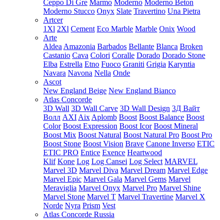
Ceppo Di Gre
Marmo
Moderno
Moderno Beton
Moderno Stucco
Onyx
Slate
Travertino
Una Pietra
Artcer
1Xl
2Xl
Cement
Eco Marble
Marble
Onix
Wood
Arte
Aldea
Amazonia
Barbados
Bellante
Blanca
Broken
Castanio
Cava
Colori
Coralle
Dorado
Dorado Stone
Elba
Estrella
Etno
Fuoco
Graniti
Grigia
Karyntia
Navara
Navona
Nella
Onde
Ascot
New England Beige
New England Bianco
Atlas Concorde
3D Wall
3D Wall Carve
3D Wall Design
3Д Вайт
Волл
AXI
Aix
Aplomb
Boost
Boost Balance
Boost
Color
Boost Expression
Boost Icor
Boost Mineral
Boost Mix
Boost Natural
Boost Natural Pro
Boost Pro
Boost Stone
Boost Vision
Brave
Canone Inverso
ETIC
ETIC PRO
Entice
Exence
Heartwood
Klif
Kone
Log
Log Cansei
Log Select
MARVEL
Marvel 3D
Marvel Diva
Marvel Dream
Marvel Edge
Marvel Epic
Marvel Gala
Marvel Gems
Marvel
Meraviglia
Marvel Onyx
Marvel Pro
Marvel Shine
Marvel Stone
Marvel T
Marvel Travertine
Marvel X
Norde
Nyra
Prism
Vest
Atlas Concorde Russia