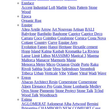
Ennface
Accent
Industrial
Loft
Marble
Onix
Pattern
Stone
Wood
Epoca
Organic Rug
Equipe
Altea
Argile
Arrow
Art Nouveau
Artisan
BALI
Babylone
Bardiglio
Bauhome
Caprice
Caprice Deco
Carrara
Coco
Coimbra
Coralstone
Corsica
Costa Nova
Cottage
Country
Curve
Equipe Ares
Evolution
Fango
Hanoi
Heritage
Hexatile cement
Hopp
Island
Kalma
Kasbah
Kromatika
La Riviera
Lanse
Limit
Lithos
MASSIMO
Magical 3
Magma
Mallorca
Manacor
Marmoris
Masia
Menorca
Metro
Micro
Octagon
Oxide
Porto
Raku
Rivoli
Sabbia
Scale
Sfera
Splendours
Stromboli
Tribeca
Urban
Verticale
Vibe
Village
Vitral
Wadi
Wave
Ergon
Abacus
Architect Resin
Cornerstone
Cornerstone
Alpen
Elegance Pro
Grain Stone
Lombarda
Medley
Oros Stone
Pigmento
Stone Project
Stone Talk
Tr3nd
Wood Talk
Woodtouch
Estima
AGLOMERAT
Aglomerat
Alba
Artwood
Bernini
Brigantina
CHAMBORD NEW
COMFORT
Cave