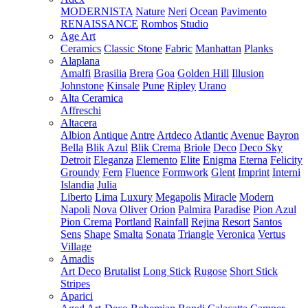
MODERNISTA
Nature
Neri
Ocean
Pavimento
RENAISSANCE
Rombos
Studio
Age Art
Ceramics
Classic Stone
Fabric
Manhattan
Planks
Alaplana
Amalfi
Brasilia
Brera
Goa
Golden Hill
Illusion
Johnstone
Kinsale
Pune
Ripley
Urano
Alta Ceramica
Affreschi
Altacera
Albion
Antique
Antre
Artdeco
Atlantic
Avenue
Bayron
Bella
Blik Azul
Blik Crema
Briole
Deco
Deco Sky
Detroit
Eleganza
Elemento
Elite
Enigma
Eterna
Felicity
Groundy
Fern
Fluence
Formwork
Glent
Imprint
Interni
Islandia
Julia
Liberto
Lima
Luxury
Megapolis
Miracle
Modern
Napoli
Nova
Oliver
Orion
Palmira
Paradise
Pion Azul
Pion Crema
Portland
Rainfall
Rejina
Resort
Santos
Sens
Shape
Smalta
Sonata
Triangle
Veronica
Vertus
Village
Amadis
Art Deco
Brutalist
Long Stick
Rugose
Short Stick
Stripes
Aparici