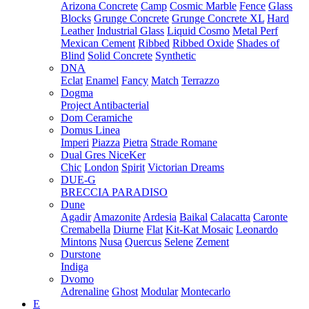
Arizona Concrete
Camp
Cosmic Marble
Fence
Glass
Blocks
Grunge Concrete
Grunge Concrete XL
Hard
Leather
Industrial Glass
Liquid Cosmo
Metal Perf
Mexican Cement
Ribbed
Ribbed Oxide
Shades of
Blind
Solid Concrete
Synthetic
DNA
Eclat
Enamel
Fancy
Match
Terrazzo
Dogma
Project Antibacterial
Dom Ceramiche
Domus Linea
Imperi
Piazza
Pietra
Strade Romane
Dual Gres NiceKer
Chic
London
Spirit
Victorian Dreams
DUE-G
BRECCIA PARADISO
Dune
Agadir
Amazonite
Ardesia
Baikal
Calacatta
Caronte
Cremabella
Diurne
Flat
Kit-Kat Mosaic
Leonardo
Mintons
Nusa
Quercus
Selene
Zement
Durstone
Indiga
Dvomo
Adrenaline
Ghost
Modular
Montecarlo
E