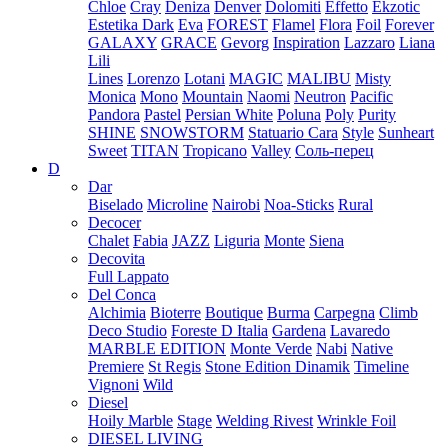
Chloe
Cray
Deniza
Denver
Dolomiti
Effetto
Ekzotic
Estetika Dark
Eva
FOREST
Flamel
Flora
Foil
Forever
GALAXY
GRACE
Gevorg
Inspiration
Lazzaro
Liana
Lili
Lines
Lorenzo
Lotani
MAGIC
MALIBU
Misty
Monica
Mono
Mountain
Naomi
Neutron
Pacific
Pandora
Pastel
Persian White
Poluna
Poly
Purity
SHINE
SNOWSTORM
Statuario Cara
Style
Sunheart
Sweet
TITAN
Tropicano
Valley
Соль-перец
D
Dar
Biselado
Microline
Nairobi
Noa-Sticks
Rural
Decocer
Chalet
Fabia
JAZZ
Liguria
Monte
Siena
Decovita
Full Lappato
Del Conca
Alchimia
Bioterre
Boutique
Burma
Carpegna
Climb
Deco Studio
Foreste D Italia
Gardena
Lavaredo
MARBLE EDITION
Monte Verde
Nabi
Native
Premiere
St Regis
Stone Edition Dinamik
Timeline
Vignoni
Wild
Diesel
Hoily Marble
Stage
Welding Rivest
Wrinkle Foil
DIESEL LIVING