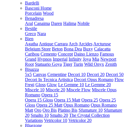
Bardelli
Basconi Home
Porcelain
Wood
Benadresa
Aral
Canaima
Daren
Halima
Nobile
Bestile
Greco
Nara
Bien
Agatha
Antique Carrara
Arch
Arcides
Arcturuse
Belgium Store
Beton
Bona Dea
Buxy
Calacatta
Caribou
Cemento
Concept
Daino Lienzo
Famous
Grand
Hypnos
Imperial
Infinity
Joya
Mia
Newport
Root
Statuario Goya
Tiger
Turin
Wild Onyx
Zenith
Bisazza
5x5
Canvas
Cementine
Decori 10
Decori 20
Decori 50
Decori In Tecnica Artistica
Decori Opus Romano
Flow
Fregi
Gloss
Glow
Le Gemme 10
Le Gemme 20
Miscele 10
Miscele 20
Miscele Flow
Miscele Opus
Romano
Opera 15
Opera 15 Gloss
Opera 15 Matt
Opera 25
Opera 25
Gloss
Opera 25 Matt
Opus Romano
Opus Romano
Matt
Oro
Oro Bis
Platino Bis
Sfumature 10
Sfumature
20
Smalto 10
Smalto 20
The Crystal Collection
Variations
Vetricolor 10
Vetricolor 20
Bluezone