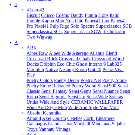
4
41zero42
Biscuit
Chicco
Cosmo
Dandy
Futura
Hops
Italic
Jumble
Kappa
Mou
Nok
Otto
Paper41 Lux
Paper41
Pro
Pixel41
Pulp
Rigo
Solo
Spectre
Superclassica SCB
Superclassica SCG
Superclassica SCW
Technicolor
Two
Wigwag
A
ABK
Alpes Raw
Alpes Wide
Alterego
Atlantis
Blend
Crossroad Brick
Crossroad Chalk
Crossroad Wood
Docks
Dolphin
Eco Chic
Ghost
Interno 9
Lab325
Monolith
Native
Nesting Room
Out.20
Pietra Viva
Play
Poetry Colors
Poetry Decor
Poetry Net
Poetry Stone
Poetry Stone Reloaded
Poetry Wood
Sensi 900
Sensi
Classic
Sensi Fantasy
Sensi Gems
Sensi Nuance
Sensi
Roma
Sensi Signoria
Sensi Up
Sensi Wide
Soleras
Unika
Wide And Style CERAMIC WALLPAPER
Wide And Style Mini
Wide And Style Mini Vol2
Absolut Keramika
Amund
Axel
Caristo
Celebes
Corfu
Ellesmere
Galapagos
Islandia
Java
Marshall
Mindanao
Sajalin
Troya
Vannatu
Vintage
Adex