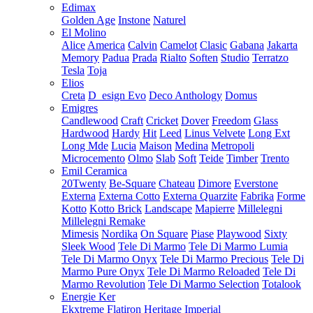
Edimax
Golden Age
Instone
Naturel
El Molino
Alice
America
Calvin
Camelot
Clasic
Gabana
Jakarta
Memory
Padua
Prada
Rialto
Soften
Studio
Terratzo
Tesla
Toja
Elios
Creta
D_esign Evo
Deco Anthology
Domus
Emigres
Candlewood
Craft
Cricket
Dover
Freedom
Glass
Hardwood
Hardy
Hit
Leed
Linus Velvete
Long Ext
Long Mde
Lucia
Maison
Medina
Metropoli
Microcemento
Olmo
Slab
Soft
Teide
Timber
Trento
Emil Ceramica
20Twenty
Be-Square
Chateau
Dimore
Everstone
Externa
Externa Cotto
Externa Quarzite
Fabrika
Forme
Kotto
Kotto Brick
Landscape
Mapierre
Millelegni
Millelegni Remake
Mimesis
Nordika
On Square
Piase
Playwood
Sixty
Sleek Wood
Tele Di Marmo
Tele Di Marmo Lumia
Tele Di Marmo Onyx
Tele Di Marmo Precious
Tele Di
Marmo Pure Onyx
Tele Di Marmo Reloaded
Tele Di
Marmo Revolution
Tele Di Marmo Selection
Totalook
Energie Ker
Ekxtreme
Flatiron
Heritage
Imperial