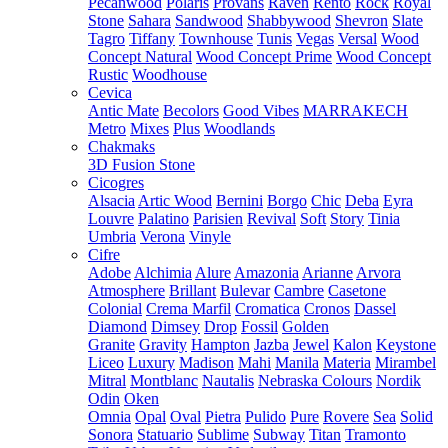
Pecanwood
Polaris
Provans
Raven
Rento
Rock
Royal
Stone
Sahara
Sandwood
Shabbywood
Shevron
Slate
Tagro
Tiffany
Townhouse
Tunis
Vegas
Versal
Wood
Concept Natural
Wood Concept Prime
Wood Concept
Rustic
Woodhouse
Cevica
Antic Mate
Becolors
Good Vibes
MARRAKECH
Metro
Mixes
Plus
Woodlands
Chakmaks
3D Fusion Stone
Cicogres
Alsacia
Artic Wood
Bernini
Borgo
Chic
Deba
Eyra
Louvre
Palatino
Parisien
Revival
Soft
Story
Tinia
Umbria
Verona
Vinyle
Cifre
Adobe
Alchimia
Alure
Amazonia
Arianne
Arvora
Atmosphere
Brillant
Bulevar
Cambre
Casetone
Colonial
Crema Marfil
Cromatica
Cronos
Dassel
Diamond
Dimsey
Drop
Fossil
Golden
Granite
Gravity
Hampton
Jazba
Jewel
Kalon
Keystone
Liceo
Luxury
Madison
Mahi
Manila
Materia
Mirambel
Mitral
Montblanc
Nautalis
Nebraska Colours
Nordik
Odin
Oken
Omnia
Opal
Oval
Pietra
Pulido
Pure
Rovere
Sea
Solid
Sonora
Statuario
Sublime
Subway
Titan
Tramonto