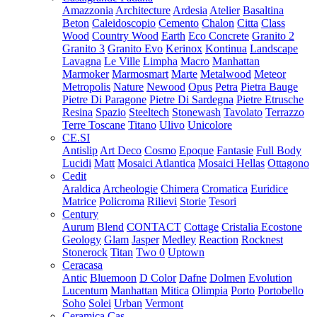
Amazzonia
Architecture
Ardesia
Atelier
Basaltina
Beton
Caleidoscopio
Cemento
Chalon
Citta
Class
Wood
Country Wood
Earth
Eco Concrete
Granito 2
Granito 3
Granito Evo
Kerinox
Kontinua
Landscape
Lavagna
Le Ville
Limpha
Macro
Manhattan
Marmoker
Marmosmart
Marte
Metalwood
Meteor
Metropolis
Nature
Newood
Opus
Petra
Pietra Bauge
Pietre Di Paragone
Pietre Di Sardegna
Pietre Etrusche
Resina
Spazio
Steeltech
Stonewash
Tavolato
Terrazzo
Terre Toscane
Titano
Ulivo
Unicolore
CE.SI
Antislip
Art Deco
Cosmo
Epoque
Fantasie
Full Body
Lucidi
Matt
Mosaici Atlantica
Mosaici Hellas
Ottagono
Cedit
Araldica
Archeologie
Chimera
Cromatica
Euridice
Matrice
Policroma
Rilievi
Storie
Tesori
Century
Aurum
Blend
CONTACT
Cottage
Cristalia
Ecostone
Geology
Glam
Jasper
Medley
Reaction
Rocknest
Stonerock
Titan
Two 0
Uptown
Ceracasa
Antic
Bluemoon
D Color
Dafne
Dolmen
Evolution
Lucentum
Manhattan
Mitica
Olimpia
Porto
Portobello
Soho
Solei
Urban
Vermont
Ceramica Cas