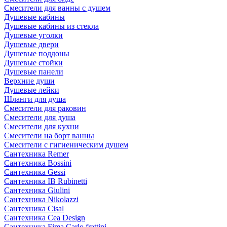
Смесители для ванны с душем
Душевые кабины
Душевые кабины из стекла
Душевые уголки
Душевые двери
Душевые поддоны
Душевые стойки
Душевые панели
Верхние души
Душевые лейки
Шланги для душа
Смесители для раковин
Смесители для душа
Смесители для кухни
Смесители на борт ванны
Смесители с гигиеническим душем
Сантехника Remer
Сантехника Bossini
Сантехника Gessi
Сантехника IB Rubinetti
Сантехника Giulini
Сантехника Nikolazzi
Сантехника Cisal
Сантехника Cea Design
Сантехника Fima Carlo frattini