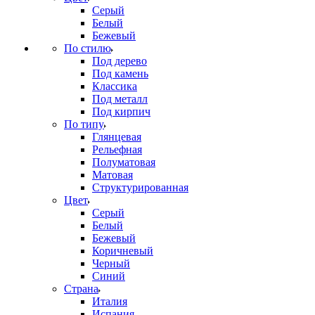
Серый
Белый
Бежевый
По стилю
Под дерево
Под камень
Классика
Под металл
Под кирпич
По типу
Глянцевая
Рельефная
Полуматовая
Матовая
Структурированная
Цвет
Серый
Белый
Бежевый
Коричневый
Черный
Синий
Страна
Италия
Испания