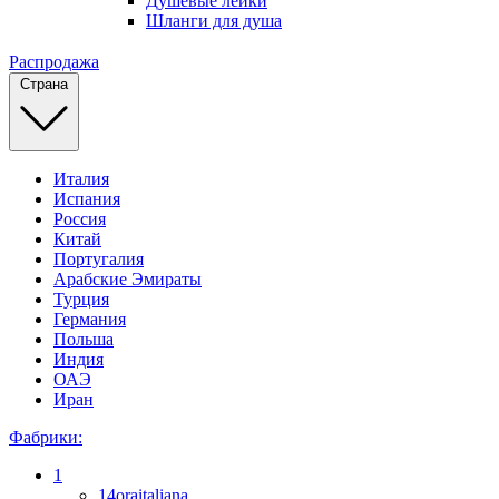
Душевые лейки
Шланги для душа
Распродажа
Страна
Италия
Испания
Россия
Китай
Португалия
Арабские Эмираты
Турция
Германия
Польша
Индия
ОАЭ
Иран
Фабрики:
1
14oraitaliana