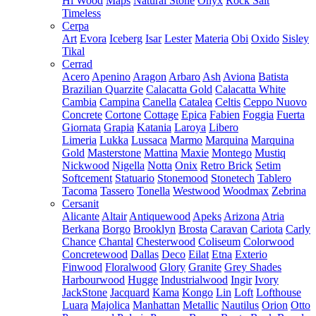
Hi Wood
Maps
Natural Stone
Onyx
Rock Salt
Timeless
Cerpa
Art
Evora
Iceberg
Isar
Lester
Materia
Obi
Oxido
Sisley
Tikal
Cerrad
Acero
Apenino
Aragon
Arbaro
Ash
Aviona
Batista
Brazilian Quarzite
Calacatta Gold
Calacatta White
Cambia
Campina
Canella
Catalea
Celtis
Ceppo Nuovo
Concrete
Cortone
Cottage
Epica
Fabien
Foggia
Fuerta
Giornata
Grapia
Katania
Laroya
Libero
Limeria
Lukka
Lussaca
Marmo
Marquina
Marquina
Gold
Masterstone
Mattina
Maxie
Montego
Mustiq
Nickwood
Nigella
Notta
Onix
Retro Brick
Setim
Softcement
Statuario
Stonemood
Stonetech
Tablero
Tacoma
Tassero
Tonella
Westwood
Woodmax
Zebrina
Cersanit
Alicante
Altair
Antiquewood
Apeks
Arizona
Atria
Berkana
Borgo
Brooklyn
Brosta
Caravan
Cariota
Carly
Chance
Chantal
Chesterwood
Coliseum
Colorwood
Concretewood
Dallas
Deco
Eilat
Etna
Exterio
Finwood
Floralwood
Glory
Granite
Grey Shades
Harbourwood
Hugge
Industrialwood
Ingir
Ivory
JackStone
Jacquard
Kama
Kongo
Lin
Loft
Lofthouse
Luara
Majolica
Manhattan
Metallic
Nautilus
Orion
Otto