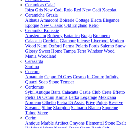
Ceramicas Calaf
Ibiza Gris
New Cadi Rojo Red
New Cadi Xocolat
Ceramiche Grazia
Althaus
Amarcord
Boiserie
Cottage
Electa
Elegance
Epoque
New Classic
Old England
Retro
Ceramika Konskie
Amsterdam
Bohemy
Botanica
Braga
Brennero
Calacatta
Cordoba
Glamour
Intense
Liverpool
Modern
Wood
Narni
Oxford
Parma
Polaris
Portis
Salerno
Snow
Glossy
Sweet Home
Tampa
Terra
Windsor
Wood
Mania
Woodland
Cerasarda
Sardina
Cercom
Amaranto
Ceppo Di Gres
Cosmo
In Contro
Infinity
Quarzi
Soap Stone
Temper
Cerdomus
Sybil
Antique
Baita
Calacatta
Castle
Club
Crete
Effetto
Pietra Di Ostuni
Karnis
Lefka
Legarage
Mexicana
Nordenn
Othello
Pietra Di Assisi
Prive
Pulpis
Reserve
Savanna
Shine
Skorpion
Statuario Bianco
Supreme
Tahoe
Verve
Cerim
Antique Marble
Artifact
Crayons
Elemental Stone
Exalt