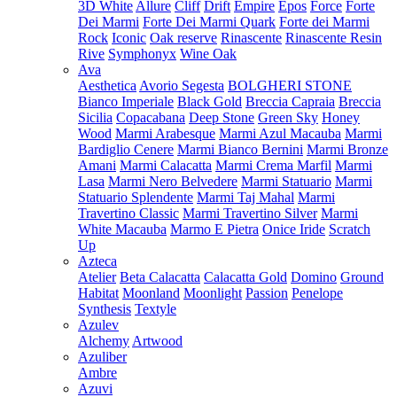
3D White
Allure
Cliff
Drift
Empire
Epos
Force
Forte
Dei Marmi
Forte Dei Marmi Quark
Forte dei Marmi
Rock
Iconic
Oak reserve
Rinascente
Rinascente Resin
Rive
Symphonyx
Wine Oak
Ava
Aesthetica
Avorio Segesta
BOLGHERI STONE
Bianco Imperiale
Black Gold
Breccia Capraia
Breccia
Sicilia
Copacabana
Deep Stone
Green Sky
Honey
Wood
Marmi Arabesque
Marmi Azul Macauba
Marmi
Bardiglio Cenere
Marmi Bianco Bernini
Marmi Bronze
Amani
Marmi Calacatta
Marmi Crema Marfil
Marmi
Lasa
Marmi Nero Belvedere
Marmi Statuario
Marmi
Statuario Splendente
Marmi Taj Mahal
Marmi
Travertino Classic
Marmi Travertino Silver
Marmi
White Macauba
Marmo E Pietra
Onice Iride
Scratch
Up
Azteca
Atelier
Beta Calacatta
Calacatta Gold
Domino
Ground
Habitat
Moonland
Moonlight
Passion
Penelope
Synthesis
Textyle
Azulev
Alchemy
Artwood
Azuliber
Ambre
Azuvi