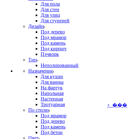
Для пола
Для стен
Для улиц
Для ступеней
Дизайн
Под дерево
Под мрамор
Под камень
Под кирпич
Пэчворк
Тип
Неполированный
Назначение
Для кухни
Для ванны
На фартук
Напольная
Настенная
Тротуарная
+ ���
По стилю
Под мрамор
Под дерево
Под камень
Под бетон
Цвет