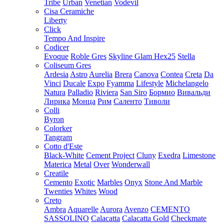
Tribe
Urban
Venetian
Vodevil
Cisa Ceramiche
Liberty
Click
Tempo And Inspire
Codicer
Evoque
Roble Gres
Skyline Glam Hex25
Stella
Coliseum Gres
Ardesia
Astro
Aurelia
Brera
Canova
Contea
Creta
Da
Vinci
Ducale
Expo
Fyamma
Lifestyle
Michelangelo
Natura
Palladio
Riviera
San Siro
Бормио
Вивальди
Лирика
Монца
Рим
Саленто
Тиволи
Colli
Byron
Colorker
Tangram
Cotto d'Este
Black-White
Cement Project
Cluny
Exedra
Limestone
Materica
Metal
Over
Wonderwall
Creatile
Cemento
Exotic
Marbles
Onyx
Stone And Marble
Twenties
Whites
Wood
Creto
Ambra
Aquarelle
Aurora
Avenzo
CEMENTO
SASSOLINO
Calacatta
Calacatta Gold
Checkmate