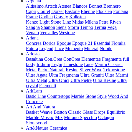
Argenta
Altissimo
Artech
Atenea
Blancos
Bonnet
Brennero
Capri
Courel
Dorset
Eastone
Etienne
Flodsten
Fontana
Frame
Godina
Gravity
Kalksten
Kenzo
Light Stone
Linz
Midas
Milena
Petra
Riven
Sangha
Shanon
Siena
Storm
Tempo
Terma
Vega
Venato
Versailles
Westone
Ariana
Concrea
Dorica
Epoque
Epoque 21
Essential
Floralia
Futura
Legend
Luce
Memento
Mineral
Nobile
Ariostea
Basaltina
Con.Crea
ConCrea
Elementae
Fragmenta full
body
Iridium
Legni
Limestone
Luce
Marmi Classici
Metal
Pietre Naturali
Resine
Silver Wave
Teknostone
Ultra Agata
Ultra Fragmenta
Ultra Graniti
Ultra Marmi
Ultra Metal
Ultra Onici
Ultra Pietre
Ultra Resine
Ultra
crystal
iCementi
ArkLam
Basic Line
Countertops
Marble
Stone
Style
Wood And
Concrete
Art And Natura
Basket Weave
Boston
Classic Glass
Drops
Equilibrio
Marble Mosaic
Mix
Murano Specchio
Octagon
Stonewood
Art&Natura Ceramica