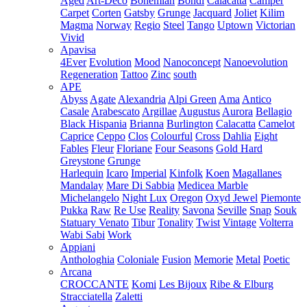
Aged
Art-Deco
Bohemian
Bondi
Calacatta
Camper
Carpet
Corten
Gatsby
Grunge
Jacquard
Joliet
Kilim
Magma
Norway
Regio
Steel
Tango
Uptown
Victorian
Vivid
Apavisa
4Ever
Evolution
Mood
Nanoconcept
Nanoevolution
Regeneration
Tattoo
Zinc
south
APE
Abyss
Agate
Alexandria
Alpi Green
Ama
Antico
Casale
Arabescato
Argillae
Augustus
Aurora
Bellagio
Black Hispania
Brianna
Burlington
Calacatta
Camelot
Caprice
Ceppo
Clos
Colourful
Cross
Dahlia
Eight
Fables
Fleur
Floriane
Four Seasons
Gold Hard
Greystone
Grunge
Harlequin
Icaro
Imperial
Kinfolk
Koen
Magallanes
Mandalay
Mare Di Sabbia
Medicea Marble
Michelangelo
Night Lux
Oregon
Oxyd Jewel
Piemonte
Pukka
Raw
Re Use
Reality
Savona
Seville
Snap
Souk
Statuary Venato
Tibur
Tonality
Twist
Vintage
Volterra
Wabi Sabi
Work
Appiani
Anthologhia
Coloniale
Fusion
Memorie
Metal
Poetic
Arcana
CROCCANTE
Komi
Les Bijoux
Ribe & Elburg
Stracciatella
Zaletti