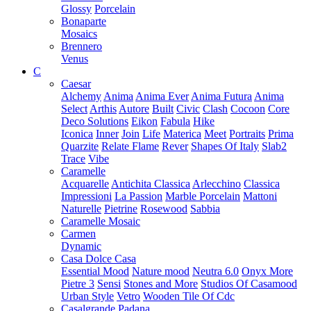
Glossy
Porcelain
Bonaparte
Mosaics
Brennero
Venus
C
Caesar
Alchemy
Anima
Anima Ever
Anima Futura
Anima
Select
Arthis
Autore
Built
Civic
Clash
Cocoon
Core
Deco Solutions
Eikon
Fabula
Hike
Iconica
Inner
Join
Life
Materica
Meet
Portraits
Prima
Quarzite
Relate Flame
Rever
Shapes Of Italy
Slab2
Trace
Vibe
Caramelle
Acquarelle
Antichita Classica
Arlecchino
Classica
Impressioni
La Passion
Marble Porcelain
Mattoni
Naturelle
Pietrine
Rosewood
Sabbia
Caramelle Mosaic
Carmen
Dynamic
Casa Dolce Casa
Essential Mood
Nature mood
Neutra 6.0
Onyx More
Pietre 3
Sensi
Stones and More
Studios Of Casamood
Urban Style
Vetro
Wooden Tile Of Cdc
Casalgrande Padana