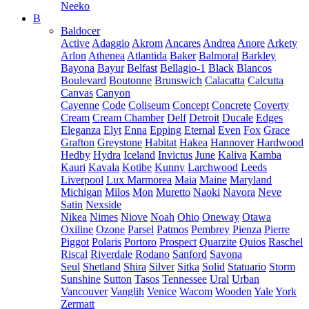
Neeko
B
Baldocer
Active
Adaggio
Akrom
Ancares
Andrea
Anore
Arkety
Arlon
Athenea
Atlantida
Baker
Balmoral
Barkley
Bayona
Bayur
Belfast
Bellagio-1
Black
Blancos
Boulevard
Boutonne
Brunswich
Calacatta
Calcutta
Canvas
Canyon
Cayenne
Code
Coliseum
Concept
Concrete
Coverty
Cream
Cream Chamber
Delf
Detroit
Ducale
Edges
Eleganza
Elyt
Enna
Epping
Eternal
Even
Fox
Grace
Grafton
Greystone
Habitat
Hakea
Hannover
Hardwood
Hedby
Hydra
Iceland
Invictus
June
Kaliva
Kamba
Kauri
Kavala
Kotibe
Kunny
Larchwood
Leeds
Liverpool
Lux Marmorea
Maia
Maine
Maryland
Michigan
Milos
Mon
Muretto
Naoki
Navora
Neve
Satin
Nexside
Nikea
Nimes
Niove
Noah
Ohio
Oneway
Otawa
Oxiline
Ozone
Parsel
Patmos
Pembrey
Pienza
Pierre
Piggot
Polaris
Portoro
Prospect
Quarzite
Quios
Raschel
Riscal
Riverdale
Rodano
Sanford
Savona
Seul
Shetland
Shira
Silver
Sitka
Solid
Statuario
Storm
Sunshine
Sutton
Tasos
Tennessee
Ural
Urban
Vancouver
Vanglih
Venice
Wacom
Wooden
Yale
York
Zermatt