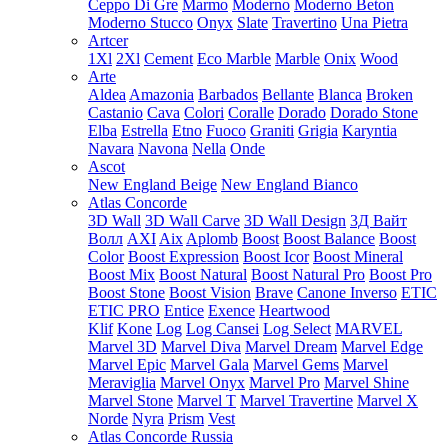
Ceppo Di Gre
Marmo
Moderno
Moderno Beton
Moderno Stucco
Onyx
Slate
Travertino
Una Pietra
Artcer
1Xl
2Xl
Cement
Eco Marble
Marble
Onix
Wood
Arte
Aldea
Amazonia
Barbados
Bellante
Blanca
Broken
Castanio
Cava
Colori
Coralle
Dorado
Dorado Stone
Elba
Estrella
Etno
Fuoco
Graniti
Grigia
Karyntia
Navara
Navona
Nella
Onde
Ascot
New England Beige
New England Bianco
Atlas Concorde
3D Wall
3D Wall Carve
3D Wall Design
3Д Вайт
Волл
AXI
Aix
Aplomb
Boost
Boost Balance
Boost
Color
Boost Expression
Boost Icor
Boost Mineral
Boost Mix
Boost Natural
Boost Natural Pro
Boost Pro
Boost Stone
Boost Vision
Brave
Canone Inverso
ETIC
ETIC PRO
Entice
Exence
Heartwood
Klif
Kone
Log
Log Cansei
Log Select
MARVEL
Marvel 3D
Marvel Diva
Marvel Dream
Marvel Edge
Marvel Epic
Marvel Gala
Marvel Gems
Marvel
Meraviglia
Marvel Onyx
Marvel Pro
Marvel Shine
Marvel Stone
Marvel T
Marvel Travertine
Marvel X
Norde
Nyra
Prism
Vest
Atlas Concorde Russia