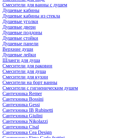
Смесители для ванны с душем
Душевые кабины
Душевые кабины из стекла
Душевые уголки
Душевые двери
Душевые поддоны
Душевые стойки
Душевые панели
Верхние души
Душевые лейки
Шланги для душа
Смесители для раковин
Смесители для душа
Смесители для кухни
Смесители на борт ванны
Смесители с гигиеническим душем
Сантехника Remer
Сантехника Bossini
Сантехника Gessi
Сантехника IB Rubinetti
Сантехника Giulini
Сантехника Nikolazzi
Сантехника Cisal
Сантехника Cea Design
Сантехника Fima Carlo frattini