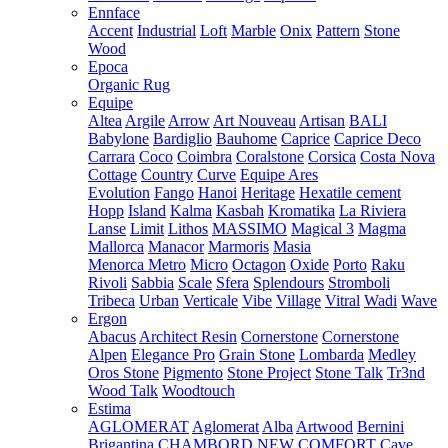
Ennface
Accent
Industrial
Loft
Marble
Onix
Pattern
Stone
Wood
Epoca
Organic Rug
Equipe
Altea
Argile
Arrow
Art Nouveau
Artisan
BALI
Babylone
Bardiglio
Bauhome
Caprice
Caprice Deco
Carrara
Coco
Coimbra
Coralstone
Corsica
Costa Nova
Cottage
Country
Curve
Equipe Ares
Evolution
Fango
Hanoi
Heritage
Hexatile cement
Hopp
Island
Kalma
Kasbah
Kromatika
La Riviera
Lanse
Limit
Lithos
MASSIMO
Magical 3
Magma
Mallorca
Manacor
Marmoris
Masia
Menorca
Metro
Micro
Octagon
Oxide
Porto
Raku
Rivoli
Sabbia
Scale
Sfera
Splendours
Stromboli
Tribeca
Urban
Verticale
Vibe
Village
Vitral
Wadi
Wave
Ergon
Abacus
Architect Resin
Cornerstone
Cornerstone
Alpen
Elegance Pro
Grain Stone
Lombarda
Medley
Oros Stone
Pigmento
Stone Project
Stone Talk
Tr3nd
Wood Talk
Woodtouch
Estima
AGLOMERAT
Aglomerat
Alba
Artwood
Bernini
Brigantina
CHAMBORD NEW
COMFORT
Cave