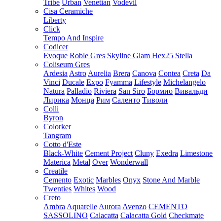
Tribe
Urban
Venetian
Vodevil
Cisa Ceramiche
Liberty
Click
Tempo And Inspire
Codicer
Evoque
Roble Gres
Skyline Glam Hex25
Stella
Coliseum Gres
Ardesia
Astro
Aurelia
Brera
Canova
Contea
Creta
Da
Vinci
Ducale
Expo
Fyamma
Lifestyle
Michelangelo
Natura
Palladio
Riviera
San Siro
Бормио
Вивальди
Лирика
Монца
Рим
Саленто
Тиволи
Colli
Byron
Colorker
Tangram
Cotto d'Este
Black-White
Cement Project
Cluny
Exedra
Limestone
Materica
Metal
Over
Wonderwall
Creatile
Cemento
Exotic
Marbles
Onyx
Stone And Marble
Twenties
Whites
Wood
Creto
Ambra
Aquarelle
Aurora
Avenzo
CEMENTO
SASSOLINO
Calacatta
Calacatta Gold
Checkmate