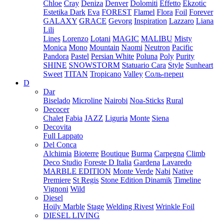
Chloe
Cray
Deniza
Denver
Dolomiti
Effetto
Ekzotic
Estetika Dark
Eva
FOREST
Flamel
Flora
Foil
Forever
GALAXY
GRACE
Gevorg
Inspiration
Lazzaro
Liana
Lili
Lines
Lorenzo
Lotani
MAGIC
MALIBU
Misty
Monica
Mono
Mountain
Naomi
Neutron
Pacific
Pandora
Pastel
Persian White
Poluna
Poly
Purity
SHINE
SNOWSTORM
Statuario Cara
Style
Sunheart
Sweet
TITAN
Tropicano
Valley
Соль-перец
D
Dar
Biselado
Microline
Nairobi
Noa-Sticks
Rural
Decocer
Chalet
Fabia
JAZZ
Liguria
Monte
Siena
Decovita
Full Lappato
Del Conca
Alchimia
Bioterre
Boutique
Burma
Carpegna
Climb
Deco Studio
Foreste D Italia
Gardena
Lavaredo
MARBLE EDITION
Monte Verde
Nabi
Native
Premiere
St Regis
Stone Edition Dinamik
Timeline
Vignoni
Wild
Diesel
Hoily Marble
Stage
Welding Rivest
Wrinkle Foil
DIESEL LIVING