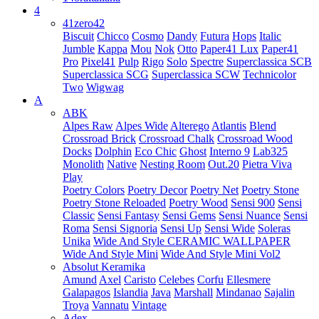
4
41zero42
Biscuit
Chicco
Cosmo
Dandy
Futura
Hops
Italic
Jumble
Kappa
Mou
Nok
Otto
Paper41 Lux
Paper41
Pro
Pixel41
Pulp
Rigo
Solo
Spectre
Superclassica SCB
Superclassica SCG
Superclassica SCW
Technicolor
Two
Wigwag
A
ABK
Alpes Raw
Alpes Wide
Alterego
Atlantis
Blend
Crossroad Brick
Crossroad Chalk
Crossroad Wood
Docks
Dolphin
Eco Chic
Ghost
Interno 9
Lab325
Monolith
Native
Nesting Room
Out.20
Pietra Viva
Play
Poetry Colors
Poetry Decor
Poetry Net
Poetry Stone
Poetry Stone Reloaded
Poetry Wood
Sensi 900
Sensi
Classic
Sensi Fantasy
Sensi Gems
Sensi Nuance
Sensi
Roma
Sensi Signoria
Sensi Up
Sensi Wide
Soleras
Unika
Wide And Style CERAMIC WALLPAPER
Wide And Style Mini
Wide And Style Mini Vol2
Absolut Keramika
Amund
Axel
Caristo
Celebes
Corfu
Ellesmere
Galapagos
Islandia
Java
Marshall
Mindanao
Sajalin
Troya
Vannatu
Vintage
Adex