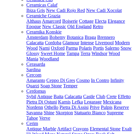
Ceramicas Calaf
Ibiza Gris
New Cadi Rojo Red
New Cadi Xocolat
Ceramiche Grazia
Althaus
Amarcord
Boiserie
Cottage
Electa
Elegance
Epoque
New Classic
Old England
Retro
Ceramika Konskie
Amsterdam
Bohemy
Botanica
Braga
Brennero
Calacatta
Cordoba
Glamour
Intense
Liverpool
Modern
Wood
Narni
Oxford
Parma
Polaris
Portis
Salerno
Snow
Glossy
Sweet Home
Tampa
Terra
Windsor
Wood
Mania
Woodland
Cerasarda
Sardina
Cercom
Amaranto
Ceppo Di Gres
Cosmo
In Contro
Infinity
Quarzi
Soap Stone
Temper
Cerdomus
Sybil
Antique
Baita
Calacatta
Castle
Club
Crete
Effetto
Pietra Di Ostuni
Karnis
Lefka
Legarage
Mexicana
Nordenn
Othello
Pietra Di Assisi
Prive
Pulpis
Reserve
Savanna
Shine
Skorpion
Statuario Bianco
Supreme
Tahoe
Verve
Cerim
Antique Marble
Artifact
Crayons
Elemental Stone
Exalt