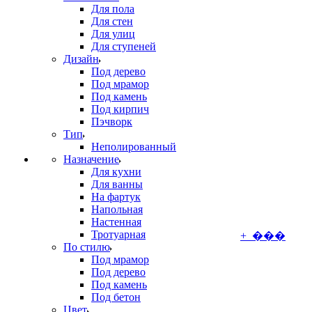
Для пола
Для стен
Для улиц
Для ступеней
Дизайн
Под дерево
Под мрамор
Под камень
Под кирпич
Пэчворк
Тип
Неполированный
Назначение
Для кухни
Для ванны
На фартук
Напольная
Настенная
Тротуарная
+ ���
По стилю
Под мрамор
Под дерево
Под камень
Под бетон
Цвет