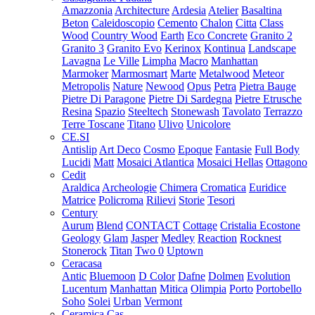
Amazzonia
Architecture
Ardesia
Atelier
Basaltina
Beton
Caleidoscopio
Cemento
Chalon
Citta
Class
Wood
Country Wood
Earth
Eco Concrete
Granito 2
Granito 3
Granito Evo
Kerinox
Kontinua
Landscape
Lavagna
Le Ville
Limpha
Macro
Manhattan
Marmoker
Marmosmart
Marte
Metalwood
Meteor
Metropolis
Nature
Newood
Opus
Petra
Pietra Bauge
Pietre Di Paragone
Pietre Di Sardegna
Pietre Etrusche
Resina
Spazio
Steeltech
Stonewash
Tavolato
Terrazzo
Terre Toscane
Titano
Ulivo
Unicolore
CE.SI
Antislip
Art Deco
Cosmo
Epoque
Fantasie
Full Body
Lucidi
Matt
Mosaici Atlantica
Mosaici Hellas
Ottagono
Cedit
Araldica
Archeologie
Chimera
Cromatica
Euridice
Matrice
Policroma
Rilievi
Storie
Tesori
Century
Aurum
Blend
CONTACT
Cottage
Cristalia
Ecostone
Geology
Glam
Jasper
Medley
Reaction
Rocknest
Stonerock
Titan
Two 0
Uptown
Ceracasa
Antic
Bluemoon
D Color
Dafne
Dolmen
Evolution
Lucentum
Manhattan
Mitica
Olimpia
Porto
Portobello
Soho
Solei
Urban
Vermont
Ceramica Cas