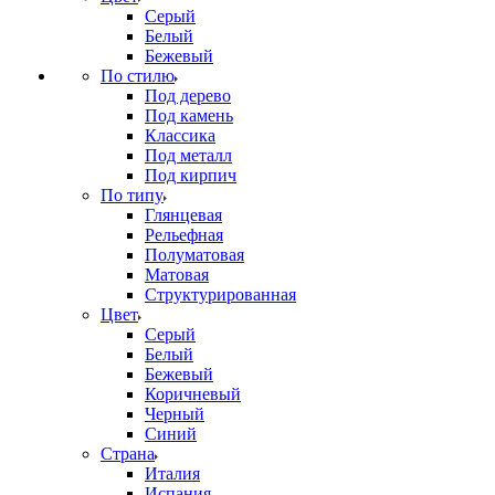
Серый
Белый
Бежевый
По стилю
Под дерево
Под камень
Классика
Под металл
Под кирпич
По типу
Глянцевая
Рельефная
Полуматовая
Матовая
Структурированная
Цвет
Серый
Белый
Бежевый
Коричневый
Черный
Синий
Страна
Италия
Испания