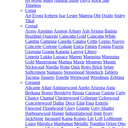
Hi Wood
Maps
Natural Stone
Onyx
Rock Salt
Timeless
Cerpa
Art
Evora
Iceberg
Isar
Lester
Materia
Obi
Oxido
Sisley
Tikal
Cerrad
Acero
Apenino
Aragon
Arbaro
Ash
Aviona
Batista
Brazilian Quarzite
Calacatta Gold
Calacatta White
Cambia
Campina
Canella
Catalea
Celtis
Ceppo Nuovo
Concrete
Cortone
Cottage
Epica
Fabien
Foggia
Fuerta
Giornata
Grapia
Katania
Laroya
Libero
Limeria
Lukka
Lussaca
Marmo
Marquina
Marquina
Gold
Masterstone
Mattina
Maxie
Montego
Mustiq
Nickwood
Nigella
Notta
Onix
Retro Brick
Setim
Softcement
Statuario
Stonemood
Stonetech
Tablero
Tacoma
Tassero
Tonella
Westwood
Woodmax
Zebrina
Cersanit
Alicante
Altair
Antiquewood
Apeks
Arizona
Atria
Berkana
Borgo
Brooklyn
Brosta
Caravan
Cariota
Carly
Chance
Chantal
Chesterwood
Coliseum
Colorwood
Concretewood
Dallas
Deco
Eilat
Etna
Exterio
Finwood
Floralwood
Glory
Granite
Grey Shades
Harbourwood
Hugge
Industrialwood
Ingir
Ivory
JackStone
Jacquard
Kama
Kongo
Lin
Loft
Lofthouse
Luara
Majolica
Manhattan
Metallic
Nautilus
Orion
Otto