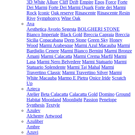
3D White
Allure
Cliff
Drift
Empire
Epos
Force
Forte
Dei Marmi
Forte Dei Marmi Quark
Forte dei Marmi
Rock
Iconic
Oak reserve
Rinascente
Rinascente Resin
Rive
Symphonyx
Wine Oak
Ava
Aesthetica
Avorio Segesta
BOLGHERI STONE
Bianco Imperiale
Black Gold
Breccia Capraia
Breccia
Sicilia
Copacabana
Deep Stone
Green Sky
Honey
Wood
Marmi Arabesque
Marmi Azul Macauba
Marmi
Bardiglio Cenere
Marmi Bianco Bernini
Marmi Bronze
Amani
Marmi Calacatta
Marmi Crema Marfil
Marmi
Lasa
Marmi Nero Belvedere
Marmi Statuario
Marmi
Statuario Splendente
Marmi Taj Mahal
Marmi
Travertino Classic
Marmi Travertino Silver
Marmi
White Macauba
Marmo E Pietra
Onice Iride
Scratch
Up
Azteca
Atelier
Beta Calacatta
Calacatta Gold
Domino
Ground
Habitat
Moonland
Moonlight
Passion
Penelope
Synthesis
Textyle
Azulev
Alchemy
Artwood
Azuliber
Ambre
Azuvi