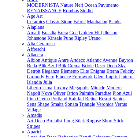
MODERNISTA
Nature
Neri
Ocean
Pavimento
RENAISSANCE
Rombos
Studio
Age Art
Ceramics
Classic Stone
Fabric
Manhattan
Planks
Alaplana
Amalfi
Brasilia
Brera
Goa
Golden Hill
Illusion
Johnstone
Kinsale
Pune
Ripley
Urano
Alta Ceramica
Affreschi
Altacera
Albion
Antique
Antre
Artdeco
Atlantic
Avenue
Bayron
Bella
Blik Azul
Blik Crema
Briole
Deco
Deco Sky
Detroit
Eleganza
Elemento
Elite
Enigma
Eterna
Felicity
Groundy
Fern
Fluence
Formwork
Glent
Imprint
Interni
Islandia
Julia
Liberto
Lima
Luxury
Megapolis
Miracle
Modern
Napoli
Nova
Oliver
Orion
Palmira
Paradise
Pion Azul
Pion Crema
Portland
Rainfall
Rejina
Resort
Santos
Sens
Shape
Smalta
Sonata
Triangle
Veronica
Vertus
Village
Amadis
Art Deco
Brutalist
Long Stick
Rugose
Short Stick
Stripes
Aparici