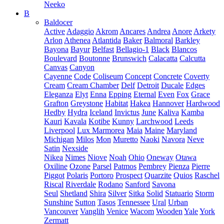
Neeko
B
Baldocer
Active
Adaggio
Akrom
Ancares
Andrea
Anore
Arkety
Arlon
Athenea
Atlantida
Baker
Balmoral
Barkley
Bayona
Bayur
Belfast
Bellagio-1
Black
Blancos
Boulevard
Boutonne
Brunswich
Calacatta
Calcutta
Canvas
Canyon
Cayenne
Code
Coliseum
Concept
Concrete
Coverty
Cream
Cream Chamber
Delf
Detroit
Ducale
Edges
Eleganza
Elyt
Enna
Epping
Eternal
Even
Fox
Grace
Grafton
Greystone
Habitat
Hakea
Hannover
Hardwood
Hedby
Hydra
Iceland
Invictus
June
Kaliva
Kamba
Kauri
Kavala
Kotibe
Kunny
Larchwood
Leeds
Liverpool
Lux Marmorea
Maia
Maine
Maryland
Michigan
Milos
Mon
Muretto
Naoki
Navora
Neve
Satin
Nexside
Nikea
Nimes
Niove
Noah
Ohio
Oneway
Otawa
Oxiline
Ozone
Parsel
Patmos
Pembrey
Pienza
Pierre
Piggot
Polaris
Portoro
Prospect
Quarzite
Quios
Raschel
Riscal
Riverdale
Rodano
Sanford
Savona
Seul
Shetland
Shira
Silver
Sitka
Solid
Statuario
Storm
Sunshine
Sutton
Tasos
Tennessee
Ural
Urban
Vancouver
Vanglih
Venice
Wacom
Wooden
Yale
York
Zermatt