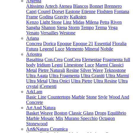
Argenta
Altissimo
Artech
Atenea
Blancos
Bonnet
Brennero
Capri
Courel
Dorset
Eastone
Etienne
Flodsten
Fontana
Frame
Godina
Gravity
Kalksten
Kenzo
Light Stone
Linz
Midas
Milena
Petra
Riven
Sangha
Shanon
Siena
Storm
Tempo
Terma
Vega
Venato
Versailles
Westone
Ariana
Concrea
Dorica
Epoque
Epoque 21
Essential
Floralia
Futura
Legend
Luce
Memento
Mineral
Nobile
Ariostea
Basaltina
Con.Crea
ConCrea
Elementae
Fragmenta full
body
Iridium
Legni
Limestone
Luce
Marmi Classici
Metal
Pietre Naturali
Resine
Silver Wave
Teknostone
Ultra Agata
Ultra Fragmenta
Ultra Graniti
Ultra Marmi
Ultra Metal
Ultra Onici
Ultra Pietre
Ultra Resine
Ultra
crystal
iCementi
ArkLam
Basic Line
Countertops
Marble
Stone
Style
Wood And
Concrete
Art And Natura
Basket Weave
Boston
Classic Glass
Drops
Equilibrio
Marble Mosaic
Mix
Murano Specchio
Octagon
Stonewood
Art&Natura Ceramica