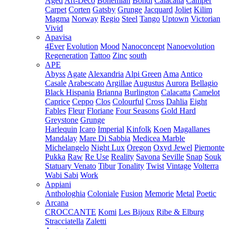
Aged
Art-Deco
Bohemian
Bondi
Calacatta
Camper
Carpet
Corten
Gatsby
Grunge
Jacquard
Joliet
Kilim
Magma
Norway
Regio
Steel
Tango
Uptown
Victorian
Vivid
Apavisa
4Ever
Evolution
Mood
Nanoconcept
Nanoevolution
Regeneration
Tattoo
Zinc
south
APE
Abyss
Agate
Alexandria
Alpi Green
Ama
Antico
Casale
Arabescato
Argillae
Augustus
Aurora
Bellagio
Black Hispania
Brianna
Burlington
Calacatta
Camelot
Caprice
Ceppo
Clos
Colourful
Cross
Dahlia
Eight
Fables
Fleur
Floriane
Four Seasons
Gold Hard
Greystone
Grunge
Harlequin
Icaro
Imperial
Kinfolk
Koen
Magallanes
Mandalay
Mare Di Sabbia
Medicea Marble
Michelangelo
Night Lux
Oregon
Oxyd Jewel
Piemonte
Pukka
Raw
Re Use
Reality
Savona
Seville
Snap
Souk
Statuary Venato
Tibur
Tonality
Twist
Vintage
Volterra
Wabi Sabi
Work
Appiani
Anthologhia
Coloniale
Fusion
Memorie
Metal
Poetic
Arcana
CROCCANTE
Komi
Les Bijoux
Ribe & Elburg
Stracciatella
Zaletti