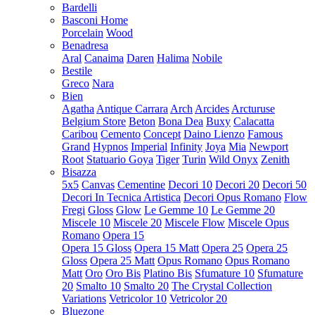
Bardelli
Basconi Home
Porcelain
Wood
Benadresa
Aral
Canaima
Daren
Halima
Nobile
Bestile
Greco
Nara
Bien
Agatha
Antique Carrara
Arch
Arcides
Arcturuse
Belgium Store
Beton
Bona Dea
Buxy
Calacatta
Caribou
Cemento
Concept
Daino Lienzo
Famous
Grand
Hypnos
Imperial
Infinity
Joya
Mia
Newport
Root
Statuario Goya
Tiger
Turin
Wild Onyx
Zenith
Bisazza
5x5
Canvas
Cementine
Decori 10
Decori 20
Decori 50
Decori In Tecnica Artistica
Decori Opus Romano
Flow
Fregi
Gloss
Glow
Le Gemme 10
Le Gemme 20
Miscele 10
Miscele 20
Miscele Flow
Miscele Opus
Romano
Opera 15
Opera 15 Gloss
Opera 15 Matt
Opera 25
Opera 25
Gloss
Opera 25 Matt
Opus Romano
Opus Romano
Matt
Oro
Oro Bis
Platino Bis
Sfumature 10
Sfumature
20
Smalto 10
Smalto 20
The Crystal Collection
Variations
Vetricolor 10
Vetricolor 20
Bluezone