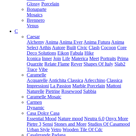
Glossy
Porcelain
Bonaparte
Mosaics
Brennero
Venus
C
Caesar
Alchemy
Anima
Anima Ever
Anima Futura
Anima
Select
Arthis
Autore
Built
Civic
Clash
Cocoon
Core
Deco Solutions
Eikon
Fabula
Hike
Iconica
Inner
Join
Life
Materica
Meet
Portraits
Prima
Quarzite
Relate Flame
Rever
Shapes Of Italy
Slab2
Trace
Vibe
Caramelle
Acquarelle
Antichita Classica
Arlecchino
Classica
Impressioni
La Passion
Marble Porcelain
Mattoni
Naturelle
Pietrine
Rosewood
Sabbia
Caramelle Mosaic
Carmen
Dynamic
Casa Dolce Casa
Essential Mood
Nature mood
Neutra 6.0
Onyx More
Pietre 3
Sensi
Stones and More
Studios Of Casamood
Urban Style
Vetro
Wooden Tile Of Cdc
Casalgrande Padana