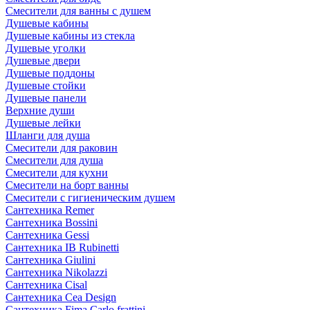
Смесители для ванны с душем
Душевые кабины
Душевые кабины из стекла
Душевые уголки
Душевые двери
Душевые поддоны
Душевые стойки
Душевые панели
Верхние души
Душевые лейки
Шланги для душа
Смесители для раковин
Смесители для душа
Смесители для кухни
Смесители на борт ванны
Смесители с гигиеническим душем
Сантехника Remer
Сантехника Bossini
Сантехника Gessi
Сантехника IB Rubinetti
Сантехника Giulini
Сантехника Nikolazzi
Сантехника Cisal
Сантехника Cea Design
Сантехника Fima Carlo frattini