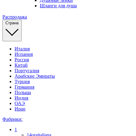
Душевые лейки
Шланги для душа
Распродажа
Страна
Италия
Испания
Россия
Китай
Португалия
Арабские Эмираты
Турция
Германия
Польша
Индия
ОАЭ
Иран
Фабрики:
1
14oraitaliana