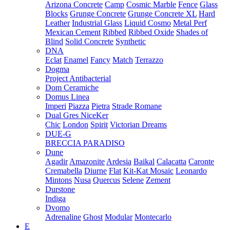
Arizona Concrete
Camp
Cosmic Marble
Fence
Glass
Blocks
Grunge Concrete
Grunge Concrete XL
Hard
Leather
Industrial Glass
Liquid Cosmo
Metal Perf
Mexican Cement
Ribbed
Ribbed Oxide
Shades of
Blind
Solid Concrete
Synthetic
DNA
Eclat
Enamel
Fancy
Match
Terrazzo
Dogma
Project Antibacterial
Dom Ceramiche
Domus Linea
Imperi
Piazza
Pietra
Strade Romane
Dual Gres NiceKer
Chic
London
Spirit
Victorian Dreams
DUE-G
BRECCIA PARADISO
Dune
Agadir
Amazonite
Ardesia
Baikal
Calacatta
Caronte
Cremabella
Diurne
Flat
Kit-Kat Mosaic
Leonardo
Mintons
Nusa
Quercus
Selene
Zement
Durstone
Indiga
Dvomo
Adrenaline
Ghost
Modular
Montecarlo
E