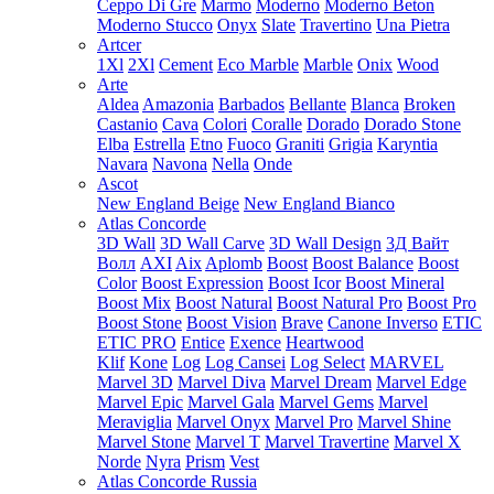
Ceppo Di Gre
Marmo
Moderno
Moderno Beton
Moderno Stucco
Onyx
Slate
Travertino
Una Pietra
Artcer
1Xl
2Xl
Cement
Eco Marble
Marble
Onix
Wood
Arte
Aldea
Amazonia
Barbados
Bellante
Blanca
Broken
Castanio
Cava
Colori
Coralle
Dorado
Dorado Stone
Elba
Estrella
Etno
Fuoco
Graniti
Grigia
Karyntia
Navara
Navona
Nella
Onde
Ascot
New England Beige
New England Bianco
Atlas Concorde
3D Wall
3D Wall Carve
3D Wall Design
3Д Вайт
Волл
AXI
Aix
Aplomb
Boost
Boost Balance
Boost
Color
Boost Expression
Boost Icor
Boost Mineral
Boost Mix
Boost Natural
Boost Natural Pro
Boost Pro
Boost Stone
Boost Vision
Brave
Canone Inverso
ETIC
ETIC PRO
Entice
Exence
Heartwood
Klif
Kone
Log
Log Cansei
Log Select
MARVEL
Marvel 3D
Marvel Diva
Marvel Dream
Marvel Edge
Marvel Epic
Marvel Gala
Marvel Gems
Marvel
Meraviglia
Marvel Onyx
Marvel Pro
Marvel Shine
Marvel Stone
Marvel T
Marvel Travertine
Marvel X
Norde
Nyra
Prism
Vest
Atlas Concorde Russia