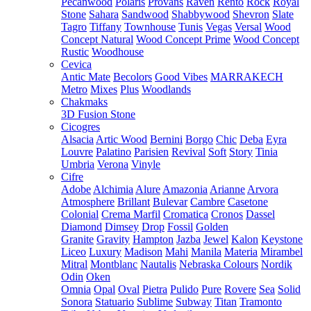
Pecanwood
Polaris
Provans
Raven
Rento
Rock
Royal
Stone
Sahara
Sandwood
Shabbywood
Shevron
Slate
Tagro
Tiffany
Townhouse
Tunis
Vegas
Versal
Wood
Concept Natural
Wood Concept Prime
Wood Concept
Rustic
Woodhouse
Cevica
Antic Mate
Becolors
Good Vibes
MARRAKECH
Metro
Mixes
Plus
Woodlands
Chakmaks
3D Fusion Stone
Cicogres
Alsacia
Artic Wood
Bernini
Borgo
Chic
Deba
Eyra
Louvre
Palatino
Parisien
Revival
Soft
Story
Tinia
Umbria
Verona
Vinyle
Cifre
Adobe
Alchimia
Alure
Amazonia
Arianne
Arvora
Atmosphere
Brillant
Bulevar
Cambre
Casetone
Colonial
Crema Marfil
Cromatica
Cronos
Dassel
Diamond
Dimsey
Drop
Fossil
Golden
Granite
Gravity
Hampton
Jazba
Jewel
Kalon
Keystone
Liceo
Luxury
Madison
Mahi
Manila
Materia
Mirambel
Mitral
Montblanc
Nautalis
Nebraska Colours
Nordik
Odin
Oken
Omnia
Opal
Oval
Pietra
Pulido
Pure
Rovere
Sea
Solid
Sonora
Statuario
Sublime
Subway
Titan
Tramonto