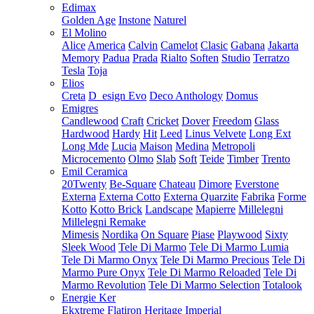
Edimax
Golden Age
Instone
Naturel
El Molino
Alice
America
Calvin
Camelot
Clasic
Gabana
Jakarta
Memory
Padua
Prada
Rialto
Soften
Studio
Terratzo
Tesla
Toja
Elios
Creta
D_esign Evo
Deco Anthology
Domus
Emigres
Candlewood
Craft
Cricket
Dover
Freedom
Glass
Hardwood
Hardy
Hit
Leed
Linus Velvete
Long Ext
Long Mde
Lucia
Maison
Medina
Metropoli
Microcemento
Olmo
Slab
Soft
Teide
Timber
Trento
Emil Ceramica
20Twenty
Be-Square
Chateau
Dimore
Everstone
Externa
Externa Cotto
Externa Quarzite
Fabrika
Forme
Kotto
Kotto Brick
Landscape
Mapierre
Millelegni
Millelegni Remake
Mimesis
Nordika
On Square
Piase
Playwood
Sixty
Sleek Wood
Tele Di Marmo
Tele Di Marmo Lumia
Tele Di Marmo Onyx
Tele Di Marmo Precious
Tele Di
Marmo Pure Onyx
Tele Di Marmo Reloaded
Tele Di
Marmo Revolution
Tele Di Marmo Selection
Totalook
Energie Ker
Ekxtreme
Flatiron
Heritage
Imperial