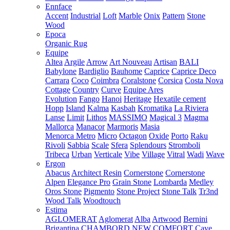
Ennface
Accent
Industrial
Loft
Marble
Onix
Pattern
Stone
Wood
Epoca
Organic Rug
Equipe
Altea
Argile
Arrow
Art Nouveau
Artisan
BALI
Babylone
Bardiglio
Bauhome
Caprice
Caprice Deco
Carrara
Coco
Coimbra
Coralstone
Corsica
Costa Nova
Cottage
Country
Curve
Equipe Ares
Evolution
Fango
Hanoi
Heritage
Hexatile cement
Hopp
Island
Kalma
Kasbah
Kromatika
La Riviera
Lanse
Limit
Lithos
MASSIMO
Magical 3
Magma
Mallorca
Manacor
Marmoris
Masia
Menorca
Metro
Micro
Octagon
Oxide
Porto
Raku
Rivoli
Sabbia
Scale
Sfera
Splendours
Stromboli
Tribeca
Urban
Verticale
Vibe
Village
Vitral
Wadi
Wave
Ergon
Abacus
Architect Resin
Cornerstone
Cornerstone
Alpen
Elegance Pro
Grain Stone
Lombarda
Medley
Oros Stone
Pigmento
Stone Project
Stone Talk
Tr3nd
Wood Talk
Woodtouch
Estima
AGLOMERAT
Aglomerat
Alba
Artwood
Bernini
Brigantina
CHAMBORD NEW
COMFORT
Cave