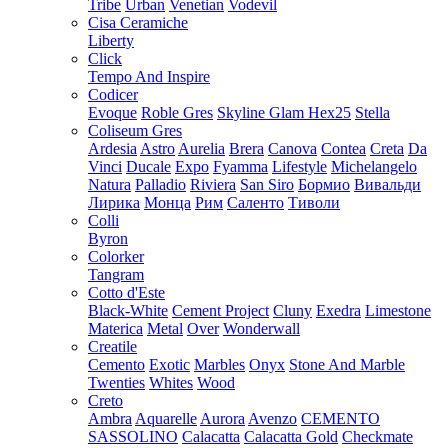
Tribe
Urban
Venetian
Vodevil
Cisa Ceramiche
Liberty
Click
Tempo And Inspire
Codicer
Evoque
Roble Gres
Skyline Glam Hex25
Stella
Coliseum Gres
Ardesia
Astro
Aurelia
Brera
Canova
Contea
Creta
Da
Vinci
Ducale
Expo
Fyamma
Lifestyle
Michelangelo
Natura
Palladio
Riviera
San Siro
Бормио
Вивальди
Лирика
Монца
Рим
Саленто
Тиволи
Colli
Byron
Colorker
Tangram
Cotto d'Este
Black-White
Cement Project
Cluny
Exedra
Limestone
Materica
Metal
Over
Wonderwall
Creatile
Cemento
Exotic
Marbles
Onyx
Stone And Marble
Twenties
Whites
Wood
Creto
Ambra
Aquarelle
Aurora
Avenzo
CEMENTO
SASSOLINO
Calacatta
Calacatta Gold
Checkmate