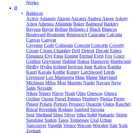
Neeko
B
Baldocer
Active
Adaggio
Akrom
Ancares
Andrea
Anore
Arkety
Arlon
Athenea
Atlantida
Baker
Balmoral
Barkley
Bayona
Bayur
Belfast
Bellagio-1
Black
Blancos
Boulevard
Boutonne
Brunswich
Calacatta
Calcutta
Canvas
Canyon
Cayenne
Code
Coliseum
Concept
Concrete
Coverty
Cream
Cream Chamber
Delf
Detroit
Ducale
Edges
Eleganza
Elyt
Enna
Epping
Eternal
Even
Fox
Grace
Grafton
Greystone
Habitat
Hakea
Hannover
Hardwood
Hedby
Hydra
Iceland
Invictus
June
Kaliva
Kamba
Kauri
Kavala
Kotibe
Kunny
Larchwood
Leeds
Liverpool
Lux Marmorea
Maia
Maine
Maryland
Michigan
Milos
Mon
Muretto
Naoki
Navora
Neve
Satin
Nexside
Nikea
Nimes
Niove
Noah
Ohio
Oneway
Otawa
Oxiline
Ozone
Parsel
Patmos
Pembrey
Pienza
Pierre
Piggot
Polaris
Portoro
Prospect
Quarzite
Quios
Raschel
Riscal
Riverdale
Rodano
Sanford
Savona
Seul
Shetland
Shira
Silver
Sitka
Solid
Statuario
Storm
Sunshine
Sutton
Tasos
Tennessee
Ural
Urban
Vancouver
Vanglih
Venice
Wacom
Wooden
Yale
York
Zermatt