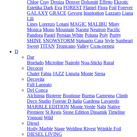
Chloe
Cray
Deniza
Denver
Dolomiti
Effetto
Ekzotic
Estetika Dark
Eva
FOREST
Flamel
Flora
Foil
Forever
GALAXY
GRACE
Gevorg
Inspiration
Lazzaro
Liana
Lili
Lines
Lorenzo
Lotani
MAGIC
MALIBU
Misty
Monica
Mono
Mountain
Naomi
Neutron
Pacific
Pandora
Pastel
Persian White
Poluna
Poly
Purity
SHINE
SNOWSTORM
Statuario Cara
Style
Sunheart
Sweet
TITAN
Tropicano
Valley
Соль-перец
D
Dar
Biselado
Microline
Nairobi
Noa-Sticks
Rural
Decocer
Chalet
Fabia
JAZZ
Liguria
Monte
Siena
Decovita
Full Lappato
Del Conca
Alchimia
Bioterre
Boutique
Burma
Carpegna
Climb
Deco Studio
Foreste D Italia
Gardena
Lavaredo
MARBLE EDITION
Monte Verde
Nabi
Native
Premiere
St Regis
Stone Edition Dinamik
Timeline
Vignoni
Wild
Diesel
Hoily Marble
Stage
Welding Rivest
Wrinkle Foil
DIESEL LIVING