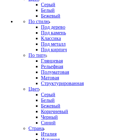
Серый
Белый
Бежевый
По стилю
Под дерево
Под камень
Классика
Под металл
Под кирпич
По типу
Глянцевая
Рельефная
Полуматовая
Матовая
Структурированная
Цвет
Серый
Белый
Бежевый
Коричневый
Черный
Синий
Страна
Италия
Испания