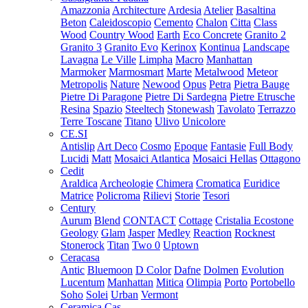
Amazzonia
Architecture
Ardesia
Atelier
Basaltina
Beton
Caleidoscopio
Cemento
Chalon
Citta
Class
Wood
Country Wood
Earth
Eco Concrete
Granito 2
Granito 3
Granito Evo
Kerinox
Kontinua
Landscape
Lavagna
Le Ville
Limpha
Macro
Manhattan
Marmoker
Marmosmart
Marte
Metalwood
Meteor
Metropolis
Nature
Newood
Opus
Petra
Pietra Bauge
Pietre Di Paragone
Pietre Di Sardegna
Pietre Etrusche
Resina
Spazio
Steeltech
Stonewash
Tavolato
Terrazzo
Terre Toscane
Titano
Ulivo
Unicolore
CE.SI
Antislip
Art Deco
Cosmo
Epoque
Fantasie
Full Body
Lucidi
Matt
Mosaici Atlantica
Mosaici Hellas
Ottagono
Cedit
Araldica
Archeologie
Chimera
Cromatica
Euridice
Matrice
Policroma
Rilievi
Storie
Tesori
Century
Aurum
Blend
CONTACT
Cottage
Cristalia
Ecostone
Geology
Glam
Jasper
Medley
Reaction
Rocknest
Stonerock
Titan
Two 0
Uptown
Ceracasa
Antic
Bluemoon
D Color
Dafne
Dolmen
Evolution
Lucentum
Manhattan
Mitica
Olimpia
Porto
Portobello
Soho
Solei
Urban
Vermont
Ceramica Cas