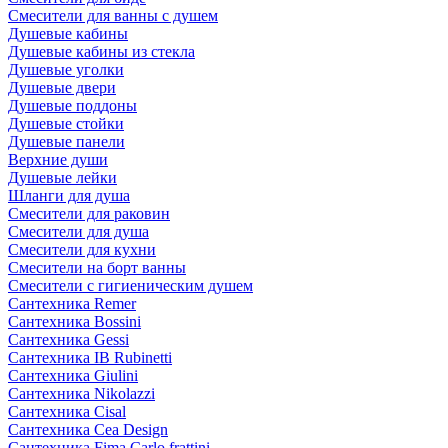
Смесители для ванны с душем
Душевые кабины
Душевые кабины из стекла
Душевые уголки
Душевые двери
Душевые поддоны
Душевые стойки
Душевые панели
Верхние души
Душевые лейки
Шланги для душа
Смесители для раковин
Смесители для душа
Смесители для кухни
Смесители на борт ванны
Смесители с гигиеническим душем
Сантехника Remer
Сантехника Bossini
Сантехника Gessi
Сантехника IB Rubinetti
Сантехника Giulini
Сантехника Nikolazzi
Сантехника Cisal
Сантехника Cea Design
Сантехника Fima Carlo frattini