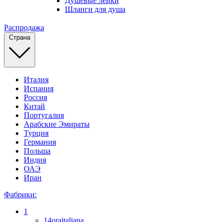
Душевые лейки
Шланги для душа
Распродажа
Страна
Италия
Испания
Россия
Китай
Португалия
Арабские Эмираты
Турция
Германия
Польша
Индия
ОАЭ
Иран
Фабрики:
1
14oraitaliana