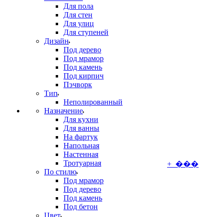
Для пола
Для стен
Для улиц
Для ступеней
Дизайн
Под дерево
Под мрамор
Под камень
Под кирпич
Пэчворк
Тип
Неполированный
Назначение
Для кухни
Для ванны
На фартук
Напольная
Настенная
Тротуарная
+ ���
По стилю
Под мрамор
Под дерево
Под камень
Под бетон
Цвет