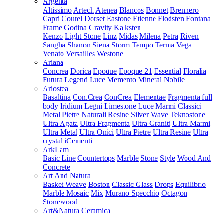
Argenta
Altissimo
Artech
Atenea
Blancos
Bonnet
Brennero
Capri
Courel
Dorset
Eastone
Etienne
Flodsten
Fontana
Frame
Godina
Gravity
Kalksten
Kenzo
Light Stone
Linz
Midas
Milena
Petra
Riven
Sangha
Shanon
Siena
Storm
Tempo
Terma
Vega
Venato
Versailles
Westone
Ariana
Concrea
Dorica
Epoque
Epoque 21
Essential
Floralia
Futura
Legend
Luce
Memento
Mineral
Nobile
Ariostea
Basaltina
Con.Crea
ConCrea
Elementae
Fragmenta full
body
Iridium
Legni
Limestone
Luce
Marmi Classici
Metal
Pietre Naturali
Resine
Silver Wave
Teknostone
Ultra Agata
Ultra Fragmenta
Ultra Graniti
Ultra Marmi
Ultra Metal
Ultra Onici
Ultra Pietre
Ultra Resine
Ultra
crystal
iCementi
ArkLam
Basic Line
Countertops
Marble
Stone
Style
Wood And
Concrete
Art And Natura
Basket Weave
Boston
Classic Glass
Drops
Equilibrio
Marble Mosaic
Mix
Murano Specchio
Octagon
Stonewood
Art&Natura Ceramica