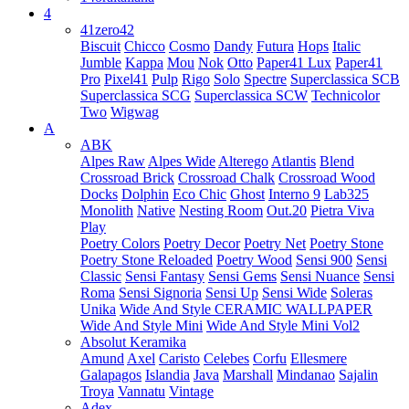
4
41zero42
Biscuit
Chicco
Cosmo
Dandy
Futura
Hops
Italic
Jumble
Kappa
Mou
Nok
Otto
Paper41 Lux
Paper41
Pro
Pixel41
Pulp
Rigo
Solo
Spectre
Superclassica SCB
Superclassica SCG
Superclassica SCW
Technicolor
Two
Wigwag
A
ABK
Alpes Raw
Alpes Wide
Alterego
Atlantis
Blend
Crossroad Brick
Crossroad Chalk
Crossroad Wood
Docks
Dolphin
Eco Chic
Ghost
Interno 9
Lab325
Monolith
Native
Nesting Room
Out.20
Pietra Viva
Play
Poetry Colors
Poetry Decor
Poetry Net
Poetry Stone
Poetry Stone Reloaded
Poetry Wood
Sensi 900
Sensi
Classic
Sensi Fantasy
Sensi Gems
Sensi Nuance
Sensi
Roma
Sensi Signoria
Sensi Up
Sensi Wide
Soleras
Unika
Wide And Style CERAMIC WALLPAPER
Wide And Style Mini
Wide And Style Mini Vol2
Absolut Keramika
Amund
Axel
Caristo
Celebes
Corfu
Ellesmere
Galapagos
Islandia
Java
Marshall
Mindanao
Sajalin
Troya
Vannatu
Vintage
Adex