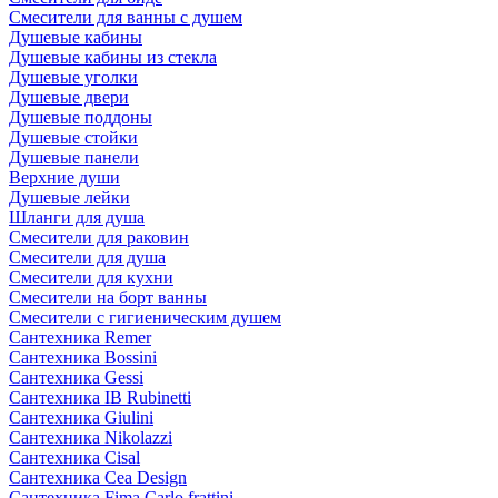
Смесители для ванны с душем
Душевые кабины
Душевые кабины из стекла
Душевые уголки
Душевые двери
Душевые поддоны
Душевые стойки
Душевые панели
Верхние души
Душевые лейки
Шланги для душа
Смесители для раковин
Смесители для душа
Смесители для кухни
Смесители на борт ванны
Смесители с гигиеническим душем
Сантехника Remer
Сантехника Bossini
Сантехника Gessi
Сантехника IB Rubinetti
Сантехника Giulini
Сантехника Nikolazzi
Сантехника Cisal
Сантехника Cea Design
Сантехника Fima Carlo frattini