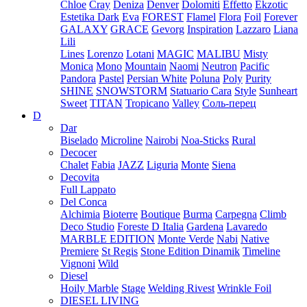
Chloe
Cray
Deniza
Denver
Dolomiti
Effetto
Ekzotic
Estetika Dark
Eva
FOREST
Flamel
Flora
Foil
Forever
GALAXY
GRACE
Gevorg
Inspiration
Lazzaro
Liana
Lili
Lines
Lorenzo
Lotani
MAGIC
MALIBU
Misty
Monica
Mono
Mountain
Naomi
Neutron
Pacific
Pandora
Pastel
Persian White
Poluna
Poly
Purity
SHINE
SNOWSTORM
Statuario Cara
Style
Sunheart
Sweet
TITAN
Tropicano
Valley
Соль-перец
D
Dar
Biselado
Microline
Nairobi
Noa-Sticks
Rural
Decocer
Chalet
Fabia
JAZZ
Liguria
Monte
Siena
Decovita
Full Lappato
Del Conca
Alchimia
Bioterre
Boutique
Burma
Carpegna
Climb
Deco Studio
Foreste D Italia
Gardena
Lavaredo
MARBLE EDITION
Monte Verde
Nabi
Native
Premiere
St Regis
Stone Edition Dinamik
Timeline
Vignoni
Wild
Diesel
Hoily Marble
Stage
Welding Rivest
Wrinkle Foil
DIESEL LIVING