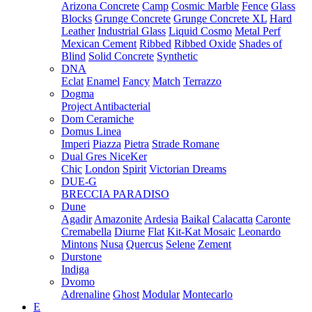
Arizona Concrete
Camp
Cosmic Marble
Fence
Glass
Blocks
Grunge Concrete
Grunge Concrete XL
Hard
Leather
Industrial Glass
Liquid Cosmo
Metal Perf
Mexican Cement
Ribbed
Ribbed Oxide
Shades of
Blind
Solid Concrete
Synthetic
DNA
Eclat
Enamel
Fancy
Match
Terrazzo
Dogma
Project Antibacterial
Dom Ceramiche
Domus Linea
Imperi
Piazza
Pietra
Strade Romane
Dual Gres NiceKer
Chic
London
Spirit
Victorian Dreams
DUE-G
BRECCIA PARADISO
Dune
Agadir
Amazonite
Ardesia
Baikal
Calacatta
Caronte
Cremabella
Diurne
Flat
Kit-Kat Mosaic
Leonardo
Mintons
Nusa
Quercus
Selene
Zement
Durstone
Indiga
Dvomo
Adrenaline
Ghost
Modular
Montecarlo
E