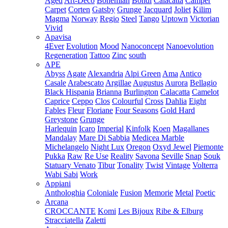
Aged
Art-Deco
Bohemian
Bondi
Calacatta
Camper
Carpet
Corten
Gatsby
Grunge
Jacquard
Joliet
Kilim
Magma
Norway
Regio
Steel
Tango
Uptown
Victorian
Vivid
Apavisa
4Ever
Evolution
Mood
Nanoconcept
Nanoevolution
Regeneration
Tattoo
Zinc
south
APE
Abyss
Agate
Alexandria
Alpi Green
Ama
Antico
Casale
Arabescato
Argillae
Augustus
Aurora
Bellagio
Black Hispania
Brianna
Burlington
Calacatta
Camelot
Caprice
Ceppo
Clos
Colourful
Cross
Dahlia
Eight
Fables
Fleur
Floriane
Four Seasons
Gold Hard
Greystone
Grunge
Harlequin
Icaro
Imperial
Kinfolk
Koen
Magallanes
Mandalay
Mare Di Sabbia
Medicea Marble
Michelangelo
Night Lux
Oregon
Oxyd Jewel
Piemonte
Pukka
Raw
Re Use
Reality
Savona
Seville
Snap
Souk
Statuary Venato
Tibur
Tonality
Twist
Vintage
Volterra
Wabi Sabi
Work
Appiani
Anthologhia
Coloniale
Fusion
Memorie
Metal
Poetic
Arcana
CROCCANTE
Komi
Les Bijoux
Ribe & Elburg
Stracciatella
Zaletti