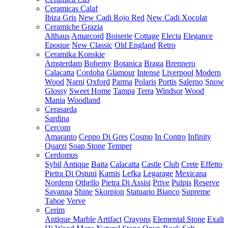
Ceramicas Calaf
Ibiza Gris
New Cadi Rojo Red
New Cadi Xocolat
Ceramiche Grazia
Althaus
Amarcord
Boiserie
Cottage
Electa
Elegance
Epoque
New Classic
Old England
Retro
Ceramika Konskie
Amsterdam
Bohemy
Botanica
Braga
Brennero
Calacatta
Cordoba
Glamour
Intense
Liverpool
Modern
Wood
Narni
Oxford
Parma
Polaris
Portis
Salerno
Snow
Glossy
Sweet Home
Tampa
Terra
Windsor
Wood
Mania
Woodland
Cerasarda
Sardina
Cercom
Amaranto
Ceppo Di Gres
Cosmo
In Contro
Infinity
Quarzi
Soap Stone
Temper
Cerdomus
Sybil
Antique
Baita
Calacatta
Castle
Club
Crete
Effetto
Pietra Di Ostuni
Karnis
Lefka
Legarage
Mexicana
Nordenn
Othello
Pietra Di Assisi
Prive
Pulpis
Reserve
Savanna
Shine
Skorpion
Statuario Bianco
Supreme
Tahoe
Verve
Cerim
Antique Marble
Artifact
Crayons
Elemental Stone
Exalt