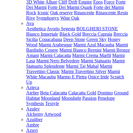
3D White
Allure
Cliff
Drift
Empire
Epos
Force
Forte
Dei Marmi
Forte Dei Marmi Quark
Forte dei Marmi
Rock
Iconic
Oak reserve
Rinascente
Rinascente Resin
Rive
Symphonyx
Wine Oak
Ava
Aesthetica
Avorio Segesta
BOLGHERI STONE
Bianco Imperiale
Black Gold
Breccia Capraia
Breccia
Sicilia
Copacabana
Deep Stone
Green Sky
Honey
Wood
Marmi Arabesque
Marmi Azul Macauba
Marmi
Bardiglio Cenere
Marmi Bianco Bernini
Marmi Bronze
Amani
Marmi Calacatta
Marmi Crema Marfil
Marmi
Lasa
Marmi Nero Belvedere
Marmi Statuario
Marmi
Statuario Splendente
Marmi Taj Mahal
Marmi
Travertino Classic
Marmi Travertino Silver
Marmi
White Macauba
Marmo E Pietra
Onice Iride
Scratch
Up
Azteca
Atelier
Beta Calacatta
Calacatta Gold
Domino
Ground
Habitat
Moonland
Moonlight
Passion
Penelope
Synthesis
Textyle
Azulev
Alchemy
Artwood
Azuliber
Ambre
Azuvi