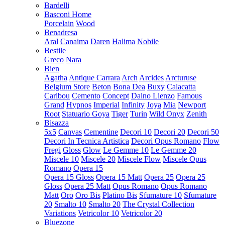
Bardelli
Basconi Home
Porcelain
Wood
Benadresa
Aral
Canaima
Daren
Halima
Nobile
Bestile
Greco
Nara
Bien
Agatha
Antique Carrara
Arch
Arcides
Arcturuse
Belgium Store
Beton
Bona Dea
Buxy
Calacatta
Caribou
Cemento
Concept
Daino Lienzo
Famous
Grand
Hypnos
Imperial
Infinity
Joya
Mia
Newport
Root
Statuario Goya
Tiger
Turin
Wild Onyx
Zenith
Bisazza
5x5
Canvas
Cementine
Decori 10
Decori 20
Decori 50
Decori In Tecnica Artistica
Decori Opus Romano
Flow
Fregi
Gloss
Glow
Le Gemme 10
Le Gemme 20
Miscele 10
Miscele 20
Miscele Flow
Miscele Opus
Romano
Opera 15
Opera 15 Gloss
Opera 15 Matt
Opera 25
Opera 25
Gloss
Opera 25 Matt
Opus Romano
Opus Romano
Matt
Oro
Oro Bis
Platino Bis
Sfumature 10
Sfumature
20
Smalto 10
Smalto 20
The Crystal Collection
Variations
Vetricolor 10
Vetricolor 20
Bluezone