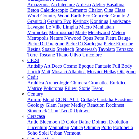
Amazzonia
Architecture
Ardesia
Atelier
Basaltina
Beton
Caleidoscopio
Cemento
Chalon
Citta
Class
Wood
Country Wood
Earth
Eco Concrete
Granito 2
Granito 3
Granito Evo
Kerinox
Kontinua
Landscape
Lavagna
Le Ville
Limpha
Macro
Manhattan
Marmoker
Marmosmart
Marte
Metalwood
Meteor
Metropolis
Nature
Newood
Opus
Petra
Pietra Bauge
Pietre Di Paragone
Pietre Di Sardegna
Pietre Etrusche
Resina
Spazio
Steeltech
Stonewash
Tavolato
Terrazzo
Terre Toscane
Titano
Ulivo
Unicolore
CE.SI
Antislip
Art Deco
Cosmo
Epoque
Fantasie
Full Body
Lucidi
Matt
Mosaici Atlantica
Mosaici Hellas
Ottagono
Cedit
Araldica
Archeologie
Chimera
Cromatica
Euridice
Matrice
Policroma
Rilievi
Storie
Tesori
Century
Aurum
Blend
CONTACT
Cottage
Cristalia
Ecostone
Geology
Glam
Jasper
Medley
Reaction
Rocknest
Stonerock
Titan
Two 0
Uptown
Ceracasa
Antic
Bluemoon
D Color
Dafne
Dolmen
Evolution
Lucentum
Manhattan
Mitica
Olimpia
Porto
Portobello
Soho
Solei
Urban
Vermont
Ceramica Cas