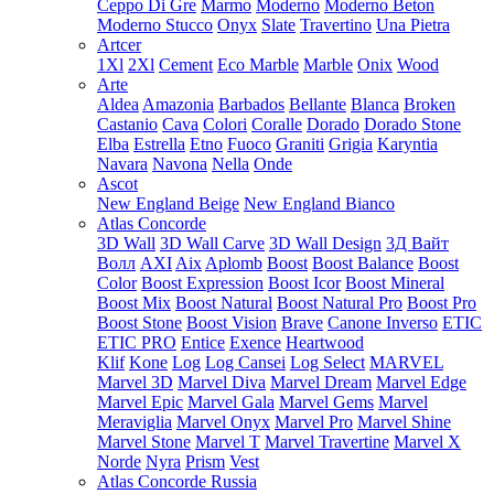
Ceppo Di Gre
Marmo
Moderno
Moderno Beton
Moderno Stucco
Onyx
Slate
Travertino
Una Pietra
Artcer
1Xl
2Xl
Cement
Eco Marble
Marble
Onix
Wood
Arte
Aldea
Amazonia
Barbados
Bellante
Blanca
Broken
Castanio
Cava
Colori
Coralle
Dorado
Dorado Stone
Elba
Estrella
Etno
Fuoco
Graniti
Grigia
Karyntia
Navara
Navona
Nella
Onde
Ascot
New England Beige
New England Bianco
Atlas Concorde
3D Wall
3D Wall Carve
3D Wall Design
3Д Вайт
Волл
AXI
Aix
Aplomb
Boost
Boost Balance
Boost
Color
Boost Expression
Boost Icor
Boost Mineral
Boost Mix
Boost Natural
Boost Natural Pro
Boost Pro
Boost Stone
Boost Vision
Brave
Canone Inverso
ETIC
ETIC PRO
Entice
Exence
Heartwood
Klif
Kone
Log
Log Cansei
Log Select
MARVEL
Marvel 3D
Marvel Diva
Marvel Dream
Marvel Edge
Marvel Epic
Marvel Gala
Marvel Gems
Marvel
Meraviglia
Marvel Onyx
Marvel Pro
Marvel Shine
Marvel Stone
Marvel T
Marvel Travertine
Marvel X
Norde
Nyra
Prism
Vest
Atlas Concorde Russia