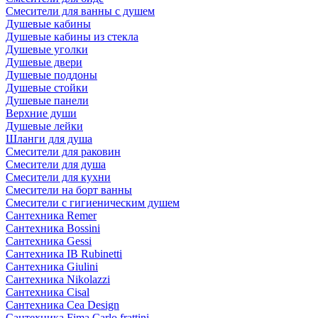
Смесители для ванны с душем
Душевые кабины
Душевые кабины из стекла
Душевые уголки
Душевые двери
Душевые поддоны
Душевые стойки
Душевые панели
Верхние души
Душевые лейки
Шланги для душа
Смесители для раковин
Смесители для душа
Смесители для кухни
Смесители на борт ванны
Смесители с гигиеническим душем
Сантехника Remer
Сантехника Bossini
Сантехника Gessi
Сантехника IB Rubinetti
Сантехника Giulini
Сантехника Nikolazzi
Сантехника Cisal
Сантехника Cea Design
Сантехника Fima Carlo frattini