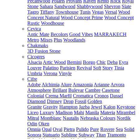
Pecanwood
Polaris
Provans
Raven
Rento
Rock
Royal
Stone
Sahara
Sandwood
Shabbywood
Shevron
Slate
Tagro
Tiffany
Townhouse
Tunis
Vegas
Versal
Wood
Concept Natural
Wood Concept Prime
Wood Concept
Rustic
Woodhouse
Cevica
Antic Mate
Becolors
Good Vibes
MARRAKECH
Metro
Mixes
Plus
Woodlands
Chakmaks
3D Fusion Stone
Cicogres
Alsacia
Artic Wood
Bernini
Borgo
Chic
Deba
Eyra
Louvre
Palatino
Parisien
Revival
Soft
Story
Tinia
Umbria
Verona
Vinyle
Cifre
Adobe
Alchimia
Alure
Amazonia
Arianne
Arvora
Atmosphere
Brillant
Bulevar
Cambre
Casetone
Colonial
Crema Marfil
Cromatica
Cronos
Dassel
Diamond
Dimsey
Drop
Fossil
Golden
Granite
Gravity
Hampton
Jazba
Jewel
Kalon
Keystone
Liceo
Luxury
Madison
Mahi
Manila
Materia
Mirambel
Mitral
Montblanc
Nautalis
Nebraska Colours
Nordik
Odin
Oken
Omnia
Opal
Oval
Pietra
Pulido
Pure
Rovere
Sea
Solid
Sonora
Statuario
Sublime
Subway
Titan
Tramonto