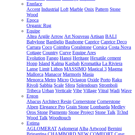
Ennface
Accent
Industrial
Loft
Marble
Onix
Pattern
Stone
Wood
Epoca
Organic Rug
Equipe
Altea
Argile
Arrow
Art Nouveau
Artisan
BALI
Babylone
Bardiglio
Bauhome
Caprice
Caprice Deco
Carrara
Coco
Coimbra
Coralstone
Corsica
Costa Nova
Cottage
Country
Curve
Equipe Ares
Evolution
Fango
Hanoi
Heritage
Hexatile cement
Hopp
Island
Kalma
Kasbah
Kromatika
La Riviera
Lanse
Limit
Lithos
MASSIMO
Magical 3
Magma
Mallorca
Manacor
Marmoris
Masia
Menorca
Metro
Micro
Octagon
Oxide
Porto
Raku
Rivoli
Sabbia
Scale
Sfera
Splendours
Stromboli
Tribeca
Urban
Verticale
Vibe
Village
Vitral
Wadi
Wave
Ergon
Abacus
Architect Resin
Cornerstone
Cornerstone
Alpen
Elegance Pro
Grain Stone
Lombarda
Medley
Oros Stone
Pigmento
Stone Project
Stone Talk
Tr3nd
Wood Talk
Woodtouch
Estima
AGLOMERAT
Aglomerat
Alba
Artwood
Bernini
Brigantina
CHAMBORD NEW
COMFORT
Cave