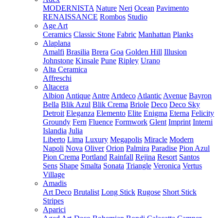
MODERNISTA
Nature
Neri
Ocean
Pavimento
RENAISSANCE
Rombos
Studio
Age Art
Ceramics
Classic Stone
Fabric
Manhattan
Planks
Alaplana
Amalfi
Brasilia
Brera
Goa
Golden Hill
Illusion
Johnstone
Kinsale
Pune
Ripley
Urano
Alta Ceramica
Affreschi
Altacera
Albion
Antique
Antre
Artdeco
Atlantic
Avenue
Bayron
Bella
Blik Azul
Blik Crema
Briole
Deco
Deco Sky
Detroit
Eleganza
Elemento
Elite
Enigma
Eterna
Felicity
Groundy
Fern
Fluence
Formwork
Glent
Imprint
Interni
Islandia
Julia
Liberto
Lima
Luxury
Megapolis
Miracle
Modern
Napoli
Nova
Oliver
Orion
Palmira
Paradise
Pion Azul
Pion Crema
Portland
Rainfall
Rejina
Resort
Santos
Sens
Shape
Smalta
Sonata
Triangle
Veronica
Vertus
Village
Amadis
Art Deco
Brutalist
Long Stick
Rugose
Short Stick
Stripes
Aparici