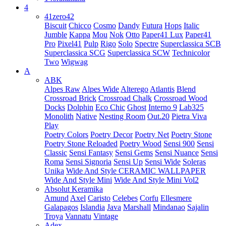
4
41zero42
Biscuit
Chicco
Cosmo
Dandy
Futura
Hops
Italic
Jumble
Kappa
Mou
Nok
Otto
Paper41 Lux
Paper41
Pro
Pixel41
Pulp
Rigo
Solo
Spectre
Superclassica SCB
Superclassica SCG
Superclassica SCW
Technicolor
Two
Wigwag
A
ABK
Alpes Raw
Alpes Wide
Alterego
Atlantis
Blend
Crossroad Brick
Crossroad Chalk
Crossroad Wood
Docks
Dolphin
Eco Chic
Ghost
Interno 9
Lab325
Monolith
Native
Nesting Room
Out.20
Pietra Viva
Play
Poetry Colors
Poetry Decor
Poetry Net
Poetry Stone
Poetry Stone Reloaded
Poetry Wood
Sensi 900
Sensi
Classic
Sensi Fantasy
Sensi Gems
Sensi Nuance
Sensi
Roma
Sensi Signoria
Sensi Up
Sensi Wide
Soleras
Unika
Wide And Style CERAMIC WALLPAPER
Wide And Style Mini
Wide And Style Mini Vol2
Absolut Keramika
Amund
Axel
Caristo
Celebes
Corfu
Ellesmere
Galapagos
Islandia
Java
Marshall
Mindanao
Sajalin
Troya
Vannatu
Vintage
Adex