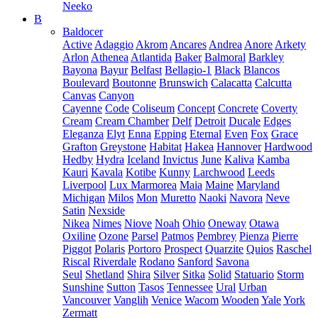
Neeko
B
Baldocer
Active
Adaggio
Akrom
Ancares
Andrea
Anore
Arkety
Arlon
Athenea
Atlantida
Baker
Balmoral
Barkley
Bayona
Bayur
Belfast
Bellagio-1
Black
Blancos
Boulevard
Boutonne
Brunswich
Calacatta
Calcutta
Canvas
Canyon
Cayenne
Code
Coliseum
Concept
Concrete
Coverty
Cream
Cream Chamber
Delf
Detroit
Ducale
Edges
Eleganza
Elyt
Enna
Epping
Eternal
Even
Fox
Grace
Grafton
Greystone
Habitat
Hakea
Hannover
Hardwood
Hedby
Hydra
Iceland
Invictus
June
Kaliva
Kamba
Kauri
Kavala
Kotibe
Kunny
Larchwood
Leeds
Liverpool
Lux Marmorea
Maia
Maine
Maryland
Michigan
Milos
Mon
Muretto
Naoki
Navora
Neve
Satin
Nexside
Nikea
Nimes
Niove
Noah
Ohio
Oneway
Otawa
Oxiline
Ozone
Parsel
Patmos
Pembrey
Pienza
Pierre
Piggot
Polaris
Portoro
Prospect
Quarzite
Quios
Raschel
Riscal
Riverdale
Rodano
Sanford
Savona
Seul
Shetland
Shira
Silver
Sitka
Solid
Statuario
Storm
Sunshine
Sutton
Tasos
Tennessee
Ural
Urban
Vancouver
Vanglih
Venice
Wacom
Wooden
Yale
York
Zermatt