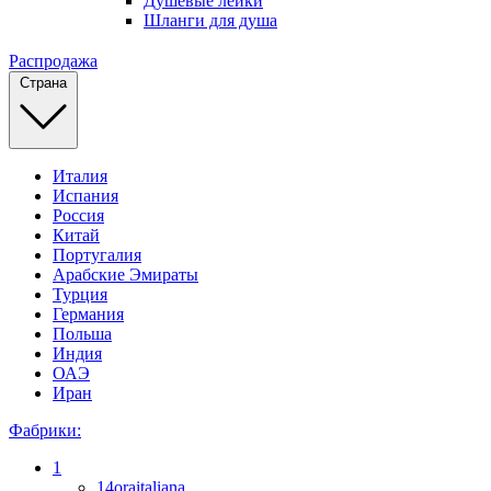
Душевые лейки
Шланги для душа
Распродажа
Страна
Италия
Испания
Россия
Китай
Португалия
Арабские Эмираты
Турция
Германия
Польша
Индия
ОАЭ
Иран
Фабрики:
1
14oraitaliana