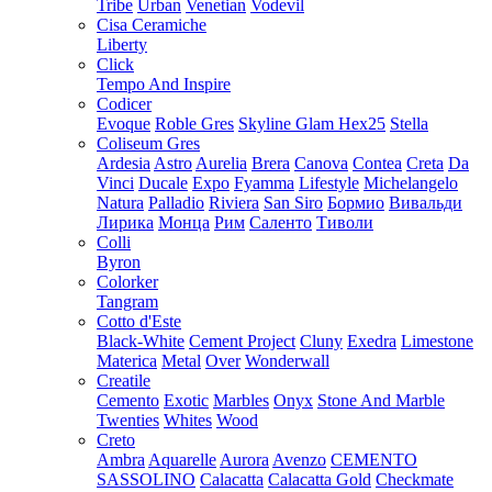
Tribe
Urban
Venetian
Vodevil
Cisa Ceramiche
Liberty
Click
Tempo And Inspire
Codicer
Evoque
Roble Gres
Skyline Glam Hex25
Stella
Coliseum Gres
Ardesia
Astro
Aurelia
Brera
Canova
Contea
Creta
Da
Vinci
Ducale
Expo
Fyamma
Lifestyle
Michelangelo
Natura
Palladio
Riviera
San Siro
Бормио
Вивальди
Лирика
Монца
Рим
Саленто
Тиволи
Colli
Byron
Colorker
Tangram
Cotto d'Este
Black-White
Cement Project
Cluny
Exedra
Limestone
Materica
Metal
Over
Wonderwall
Creatile
Cemento
Exotic
Marbles
Onyx
Stone And Marble
Twenties
Whites
Wood
Creto
Ambra
Aquarelle
Aurora
Avenzo
CEMENTO
SASSOLINO
Calacatta
Calacatta Gold
Checkmate