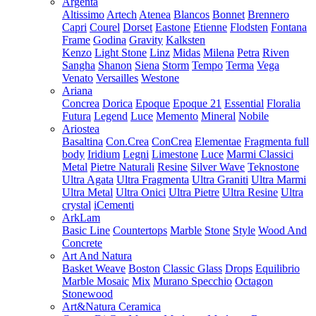
Argenta
Altissimo
Artech
Atenea
Blancos
Bonnet
Brennero
Capri
Courel
Dorset
Eastone
Etienne
Flodsten
Fontana
Frame
Godina
Gravity
Kalksten
Kenzo
Light Stone
Linz
Midas
Milena
Petra
Riven
Sangha
Shanon
Siena
Storm
Tempo
Terma
Vega
Venato
Versailles
Westone
Ariana
Concrea
Dorica
Epoque
Epoque 21
Essential
Floralia
Futura
Legend
Luce
Memento
Mineral
Nobile
Ariostea
Basaltina
Con.Crea
ConCrea
Elementae
Fragmenta full
body
Iridium
Legni
Limestone
Luce
Marmi Classici
Metal
Pietre Naturali
Resine
Silver Wave
Teknostone
Ultra Agata
Ultra Fragmenta
Ultra Graniti
Ultra Marmi
Ultra Metal
Ultra Onici
Ultra Pietre
Ultra Resine
Ultra
crystal
iCementi
ArkLam
Basic Line
Countertops
Marble
Stone
Style
Wood And
Concrete
Art And Natura
Basket Weave
Boston
Classic Glass
Drops
Equilibrio
Marble Mosaic
Mix
Murano Specchio
Octagon
Stonewood
Art&Natura Ceramica