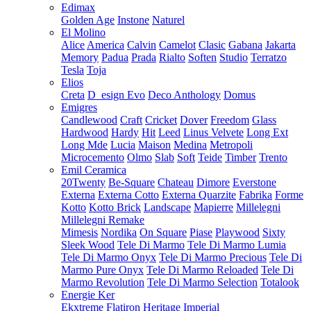
Edimax
Golden Age
Instone
Naturel
El Molino
Alice
America
Calvin
Camelot
Clasic
Gabana
Jakarta
Memory
Padua
Prada
Rialto
Soften
Studio
Terratzo
Tesla
Toja
Elios
Creta
D_esign Evo
Deco Anthology
Domus
Emigres
Candlewood
Craft
Cricket
Dover
Freedom
Glass
Hardwood
Hardy
Hit
Leed
Linus Velvete
Long Ext
Long Mde
Lucia
Maison
Medina
Metropoli
Microcemento
Olmo
Slab
Soft
Teide
Timber
Trento
Emil Ceramica
20Twenty
Be-Square
Chateau
Dimore
Everstone
Externa
Externa Cotto
Externa Quarzite
Fabrika
Forme
Kotto
Kotto Brick
Landscape
Mapierre
Millelegni
Millelegni Remake
Mimesis
Nordika
On Square
Piase
Playwood
Sixty
Sleek Wood
Tele Di Marmo
Tele Di Marmo Lumia
Tele Di Marmo Onyx
Tele Di Marmo Precious
Tele Di
Marmo Pure Onyx
Tele Di Marmo Reloaded
Tele Di
Marmo Revolution
Tele Di Marmo Selection
Totalook
Energie Ker
Ekxtreme
Flatiron
Heritage
Imperial