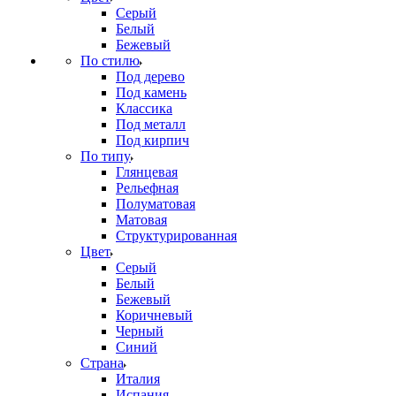
Серый
Белый
Бежевый
По стилю
Под дерево
Под камень
Классика
Под металл
Под кирпич
По типу
Глянцевая
Рельефная
Полуматовая
Матовая
Структурированная
Цвет
Серый
Белый
Бежевый
Коричневый
Черный
Синий
Страна
Италия
Испания