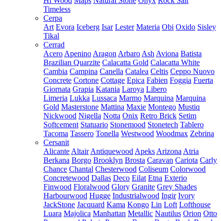
Hi Wood
Maps
Natural Stone
Onyx
Rock Salt
Timeless
Cerpa
Art
Evora
Iceberg
Isar
Lester
Materia
Obi
Oxido
Sisley
Tikal
Cerrad
Acero
Apenino
Aragon
Arbaro
Ash
Aviona
Batista
Brazilian Quarzite
Calacatta Gold
Calacatta White
Cambia
Campina
Canella
Catalea
Celtis
Ceppo Nuovo
Concrete
Cortone
Cottage
Epica
Fabien
Foggia
Fuerta
Giornata
Grapia
Katania
Laroya
Libero
Limeria
Lukka
Lussaca
Marmo
Marquina
Marquina
Gold
Masterstone
Mattina
Maxie
Montego
Mustiq
Nickwood
Nigella
Notta
Onix
Retro Brick
Setim
Softcement
Statuario
Stonemood
Stonetech
Tablero
Tacoma
Tassero
Tonella
Westwood
Woodmax
Zebrina
Cersanit
Alicante
Altair
Antiquewood
Apeks
Arizona
Atria
Berkana
Borgo
Brooklyn
Brosta
Caravan
Cariota
Carly
Chance
Chantal
Chesterwood
Coliseum
Colorwood
Concretewood
Dallas
Deco
Eilat
Etna
Exterio
Finwood
Floralwood
Glory
Granite
Grey Shades
Harbourwood
Hugge
Industrialwood
Ingir
Ivory
JackStone
Jacquard
Kama
Kongo
Lin
Loft
Lofthouse
Luara
Majolica
Manhattan
Metallic
Nautilus
Orion
Otto