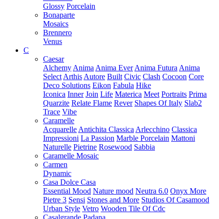
Glossy
Porcelain
Bonaparte
Mosaics
Brennero
Venus
C
Caesar
Alchemy
Anima
Anima Ever
Anima Futura
Anima
Select
Arthis
Autore
Built
Civic
Clash
Cocoon
Core
Deco Solutions
Eikon
Fabula
Hike
Iconica
Inner
Join
Life
Materica
Meet
Portraits
Prima
Quarzite
Relate Flame
Rever
Shapes Of Italy
Slab2
Trace
Vibe
Caramelle
Acquarelle
Antichita Classica
Arlecchino
Classica
Impressioni
La Passion
Marble Porcelain
Mattoni
Naturelle
Pietrine
Rosewood
Sabbia
Caramelle Mosaic
Carmen
Dynamic
Casa Dolce Casa
Essential Mood
Nature mood
Neutra 6.0
Onyx More
Pietre 3
Sensi
Stones and More
Studios Of Casamood
Urban Style
Vetro
Wooden Tile Of Cdc
Casalgrande Padana