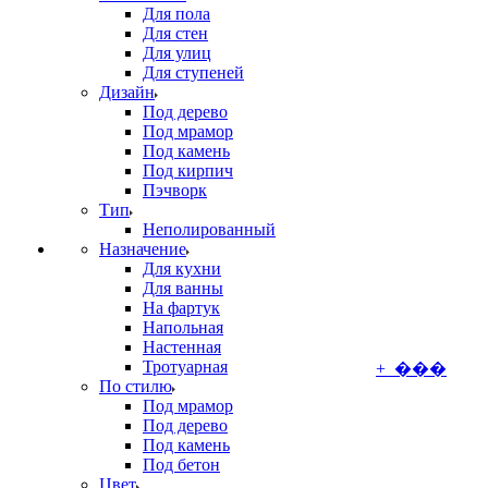
Для пола
Для стен
Для улиц
Для ступеней
Дизайн
Под дерево
Под мрамор
Под камень
Под кирпич
Пэчворк
Тип
Неполированный
Назначение
Для кухни
Для ванны
На фартук
Напольная
Настенная
Тротуарная
+ ���
По стилю
Под мрамор
Под дерево
Под камень
Под бетон
Цвет