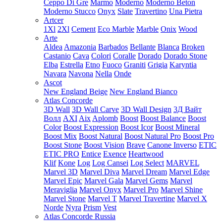
Ceppo Di Gre
Marmo
Moderno
Moderno Beton
Moderno Stucco
Onyx
Slate
Travertino
Una Pietra
Artcer
1Xl
2Xl
Cement
Eco Marble
Marble
Onix
Wood
Arte
Aldea
Amazonia
Barbados
Bellante
Blanca
Broken
Castanio
Cava
Colori
Coralle
Dorado
Dorado Stone
Elba
Estrella
Etno
Fuoco
Graniti
Grigia
Karyntia
Navara
Navona
Nella
Onde
Ascot
New England Beige
New England Bianco
Atlas Concorde
3D Wall
3D Wall Carve
3D Wall Design
3Д Вайт
Волл
AXI
Aix
Aplomb
Boost
Boost Balance
Boost
Color
Boost Expression
Boost Icor
Boost Mineral
Boost Mix
Boost Natural
Boost Natural Pro
Boost Pro
Boost Stone
Boost Vision
Brave
Canone Inverso
ETIC
ETIC PRO
Entice
Exence
Heartwood
Klif
Kone
Log
Log Cansei
Log Select
MARVEL
Marvel 3D
Marvel Diva
Marvel Dream
Marvel Edge
Marvel Epic
Marvel Gala
Marvel Gems
Marvel
Meraviglia
Marvel Onyx
Marvel Pro
Marvel Shine
Marvel Stone
Marvel T
Marvel Travertine
Marvel X
Norde
Nyra
Prism
Vest
Atlas Concorde Russia