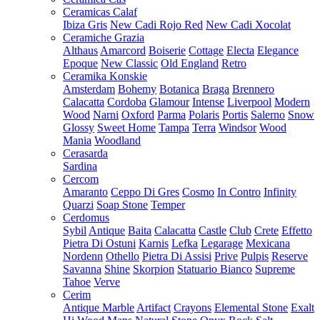
Ceramicas Calaf
Ibiza Gris
New Cadi Rojo Red
New Cadi Xocolat
Ceramiche Grazia
Althaus
Amarcord
Boiserie
Cottage
Electa
Elegance
Epoque
New Classic
Old England
Retro
Ceramika Konskie
Amsterdam
Bohemy
Botanica
Braga
Brennero
Calacatta
Cordoba
Glamour
Intense
Liverpool
Modern
Wood
Narni
Oxford
Parma
Polaris
Portis
Salerno
Snow
Glossy
Sweet Home
Tampa
Terra
Windsor
Wood
Mania
Woodland
Cerasarda
Sardina
Cercom
Amaranto
Ceppo Di Gres
Cosmo
In Contro
Infinity
Quarzi
Soap Stone
Temper
Cerdomus
Sybil
Antique
Baita
Calacatta
Castle
Club
Crete
Effetto
Pietra Di Ostuni
Karnis
Lefka
Legarage
Mexicana
Nordenn
Othello
Pietra Di Assisi
Prive
Pulpis
Reserve
Savanna
Shine
Skorpion
Statuario Bianco
Supreme
Tahoe
Verve
Cerim
Antique Marble
Artifact
Crayons
Elemental Stone
Exalt