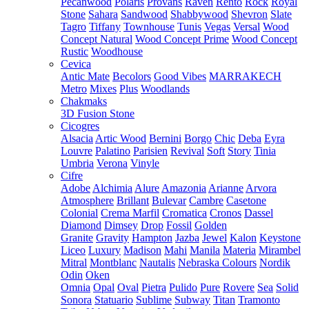
Pecanwood
Polaris
Provans
Raven
Rento
Rock
Royal
Stone
Sahara
Sandwood
Shabbywood
Shevron
Slate
Tagro
Tiffany
Townhouse
Tunis
Vegas
Versal
Wood
Concept Natural
Wood Concept Prime
Wood Concept
Rustic
Woodhouse
Cevica
Antic Mate
Becolors
Good Vibes
MARRAKECH
Metro
Mixes
Plus
Woodlands
Chakmaks
3D Fusion Stone
Cicogres
Alsacia
Artic Wood
Bernini
Borgo
Chic
Deba
Eyra
Louvre
Palatino
Parisien
Revival
Soft
Story
Tinia
Umbria
Verona
Vinyle
Cifre
Adobe
Alchimia
Alure
Amazonia
Arianne
Arvora
Atmosphere
Brillant
Bulevar
Cambre
Casetone
Colonial
Crema Marfil
Cromatica
Cronos
Dassel
Diamond
Dimsey
Drop
Fossil
Golden
Granite
Gravity
Hampton
Jazba
Jewel
Kalon
Keystone
Liceo
Luxury
Madison
Mahi
Manila
Materia
Mirambel
Mitral
Montblanc
Nautalis
Nebraska Colours
Nordik
Odin
Oken
Omnia
Opal
Oval
Pietra
Pulido
Pure
Rovere
Sea
Solid
Sonora
Statuario
Sublime
Subway
Titan
Tramonto