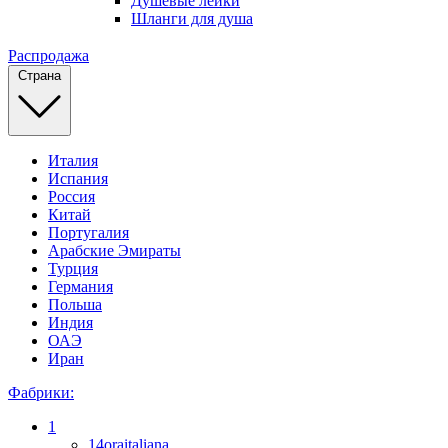
Душевые лейки
Шланги для душа
Распродажа
Страна
Италия
Испания
Россия
Китай
Португалия
Арабские Эмираты
Турция
Германия
Польша
Индия
ОАЭ
Иран
Фабрики:
1
14oraitaliana