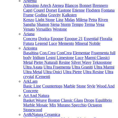
Argenta
Altissimo
Artech
Atenea
Blancos
Bonnet
Brennero
Capri
Courel
Dorset
Eastone
Etienne
Flodsten
Fontana
Frame
Godina
Gravity
Kalksten
Kenzo
Light Stone
Linz
Midas
Milena
Petra
Riven
Sangha
Shanon
Siena
Storm
Tempo
Terma
Vega
Venato
Versailles
Westone
Ariana
Concrea
Dorica
Epoque
Epoque 21
Essential
Floralia
Futura
Legend
Luce
Memento
Mineral
Nobile
Ariostea
Basaltina
Con.Crea
ConCrea
Elementae
Fragmenta full
body
Iridium
Legni
Limestone
Luce
Marmi Classici
Metal
Pietre Naturali
Resine
Silver Wave
Teknostone
Ultra Agata
Ultra Fragmenta
Ultra Graniti
Ultra Marmi
Ultra Metal
Ultra Onici
Ultra Pietre
Ultra Resine
Ultra
crystal
iCementi
ArkLam
Basic Line
Countertops
Marble
Stone
Style
Wood And
Concrete
Art And Natura
Basket Weave
Boston
Classic Glass
Drops
Equilibrio
Marble Mosaic
Mix
Murano Specchio
Octagon
Stonewood
Art&Natura Ceramica