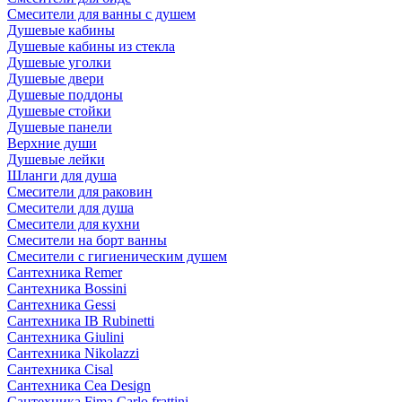
Смесители для ванны с душем
Душевые кабины
Душевые кабины из стекла
Душевые уголки
Душевые двери
Душевые поддоны
Душевые стойки
Душевые панели
Верхние души
Душевые лейки
Шланги для душа
Смесители для раковин
Смесители для душа
Смесители для кухни
Смесители на борт ванны
Смесители с гигиеническим душем
Сантехника Remer
Сантехника Bossini
Сантехника Gessi
Сантехника IB Rubinetti
Сантехника Giulini
Сантехника Nikolazzi
Сантехника Cisal
Сантехника Cea Design
Сантехника Fima Carlo frattini