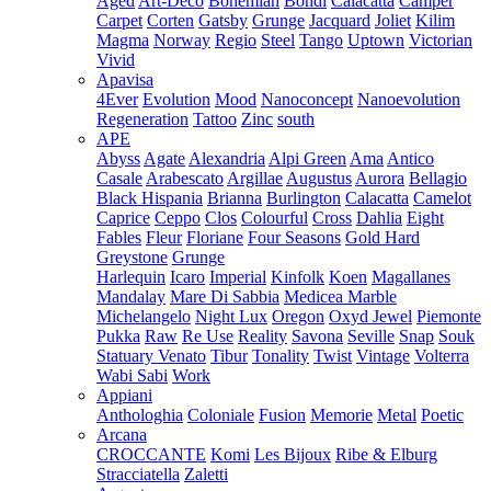
Aged
Art-Deco
Bohemian
Bondi
Calacatta
Camper
Carpet
Corten
Gatsby
Grunge
Jacquard
Joliet
Kilim
Magma
Norway
Regio
Steel
Tango
Uptown
Victorian
Vivid
Apavisa
4Ever
Evolution
Mood
Nanoconcept
Nanoevolution
Regeneration
Tattoo
Zinc
south
APE
Abyss
Agate
Alexandria
Alpi Green
Ama
Antico
Casale
Arabescato
Argillae
Augustus
Aurora
Bellagio
Black Hispania
Brianna
Burlington
Calacatta
Camelot
Caprice
Ceppo
Clos
Colourful
Cross
Dahlia
Eight
Fables
Fleur
Floriane
Four Seasons
Gold Hard
Greystone
Grunge
Harlequin
Icaro
Imperial
Kinfolk
Koen
Magallanes
Mandalay
Mare Di Sabbia
Medicea Marble
Michelangelo
Night Lux
Oregon
Oxyd Jewel
Piemonte
Pukka
Raw
Re Use
Reality
Savona
Seville
Snap
Souk
Statuary Venato
Tibur
Tonality
Twist
Vintage
Volterra
Wabi Sabi
Work
Appiani
Anthologhia
Coloniale
Fusion
Memorie
Metal
Poetic
Arcana
CROCCANTE
Komi
Les Bijoux
Ribe & Elburg
Stracciatella
Zaletti