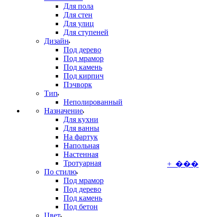
Для пола
Для стен
Для улиц
Для ступеней
Дизайн
Под дерево
Под мрамор
Под камень
Под кирпич
Пэчворк
Тип
Неполированный
Назначение
Для кухни
Для ванны
На фартук
Напольная
Настенная
Тротуарная
+ ���
По стилю
Под мрамор
Под дерево
Под камень
Под бетон
Цвет