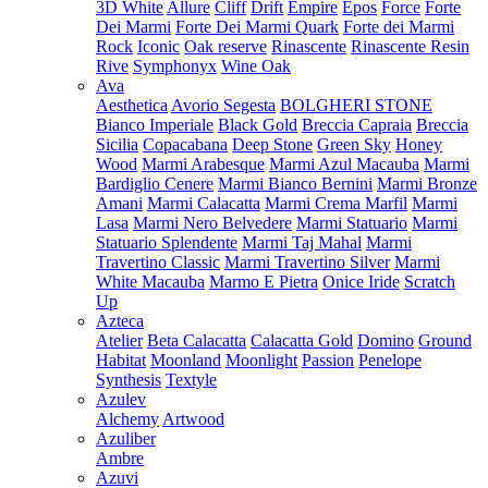
3D White
Allure
Cliff
Drift
Empire
Epos
Force
Forte
Dei Marmi
Forte Dei Marmi Quark
Forte dei Marmi
Rock
Iconic
Oak reserve
Rinascente
Rinascente Resin
Rive
Symphonyx
Wine Oak
Ava
Aesthetica
Avorio Segesta
BOLGHERI STONE
Bianco Imperiale
Black Gold
Breccia Capraia
Breccia
Sicilia
Copacabana
Deep Stone
Green Sky
Honey
Wood
Marmi Arabesque
Marmi Azul Macauba
Marmi
Bardiglio Cenere
Marmi Bianco Bernini
Marmi Bronze
Amani
Marmi Calacatta
Marmi Crema Marfil
Marmi
Lasa
Marmi Nero Belvedere
Marmi Statuario
Marmi
Statuario Splendente
Marmi Taj Mahal
Marmi
Travertino Classic
Marmi Travertino Silver
Marmi
White Macauba
Marmo E Pietra
Onice Iride
Scratch
Up
Azteca
Atelier
Beta Calacatta
Calacatta Gold
Domino
Ground
Habitat
Moonland
Moonlight
Passion
Penelope
Synthesis
Textyle
Azulev
Alchemy
Artwood
Azuliber
Ambre
Azuvi