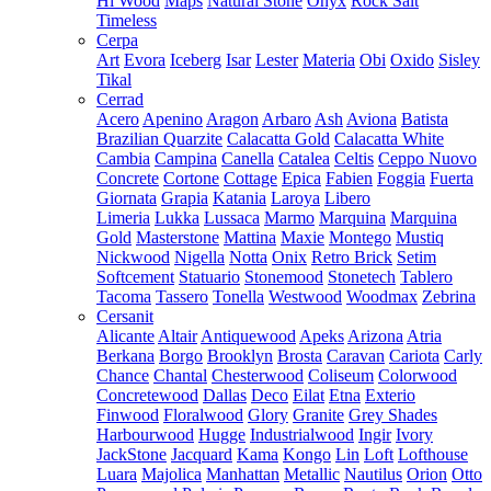
Hi Wood
Maps
Natural Stone
Onyx
Rock Salt
Timeless
Cerpa
Art
Evora
Iceberg
Isar
Lester
Materia
Obi
Oxido
Sisley
Tikal
Cerrad
Acero
Apenino
Aragon
Arbaro
Ash
Aviona
Batista
Brazilian Quarzite
Calacatta Gold
Calacatta White
Cambia
Campina
Canella
Catalea
Celtis
Ceppo Nuovo
Concrete
Cortone
Cottage
Epica
Fabien
Foggia
Fuerta
Giornata
Grapia
Katania
Laroya
Libero
Limeria
Lukka
Lussaca
Marmo
Marquina
Marquina
Gold
Masterstone
Mattina
Maxie
Montego
Mustiq
Nickwood
Nigella
Notta
Onix
Retro Brick
Setim
Softcement
Statuario
Stonemood
Stonetech
Tablero
Tacoma
Tassero
Tonella
Westwood
Woodmax
Zebrina
Cersanit
Alicante
Altair
Antiquewood
Apeks
Arizona
Atria
Berkana
Borgo
Brooklyn
Brosta
Caravan
Cariota
Carly
Chance
Chantal
Chesterwood
Coliseum
Colorwood
Concretewood
Dallas
Deco
Eilat
Etna
Exterio
Finwood
Floralwood
Glory
Granite
Grey Shades
Harbourwood
Hugge
Industrialwood
Ingir
Ivory
JackStone
Jacquard
Kama
Kongo
Lin
Loft
Lofthouse
Luara
Majolica
Manhattan
Metallic
Nautilus
Orion
Otto