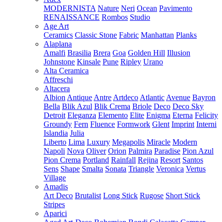
MODERNISTA
Nature
Neri
Ocean
Pavimento
RENAISSANCE
Rombos
Studio
Age Art
Ceramics
Classic Stone
Fabric
Manhattan
Planks
Alaplana
Amalfi
Brasilia
Brera
Goa
Golden Hill
Illusion
Johnstone
Kinsale
Pune
Ripley
Urano
Alta Ceramica
Affreschi
Altacera
Albion
Antique
Antre
Artdeco
Atlantic
Avenue
Bayron
Bella
Blik Azul
Blik Crema
Briole
Deco
Deco Sky
Detroit
Eleganza
Elemento
Elite
Enigma
Eterna
Felicity
Groundy
Fern
Fluence
Formwork
Glent
Imprint
Interni
Islandia
Julia
Liberto
Lima
Luxury
Megapolis
Miracle
Modern
Napoli
Nova
Oliver
Orion
Palmira
Paradise
Pion Azul
Pion Crema
Portland
Rainfall
Rejina
Resort
Santos
Sens
Shape
Smalta
Sonata
Triangle
Veronica
Vertus
Village
Amadis
Art Deco
Brutalist
Long Stick
Rugose
Short Stick
Stripes
Aparici