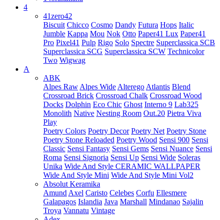
4
41zero42
Biscuit
Chicco
Cosmo
Dandy
Futura
Hops
Italic
Jumble
Kappa
Mou
Nok
Otto
Paper41 Lux
Paper41
Pro
Pixel41
Pulp
Rigo
Solo
Spectre
Superclassica SCB
Superclassica SCG
Superclassica SCW
Technicolor
Two
Wigwag
A
ABK
Alpes Raw
Alpes Wide
Alterego
Atlantis
Blend
Crossroad Brick
Crossroad Chalk
Crossroad Wood
Docks
Dolphin
Eco Chic
Ghost
Interno 9
Lab325
Monolith
Native
Nesting Room
Out.20
Pietra Viva
Play
Poetry Colors
Poetry Decor
Poetry Net
Poetry Stone
Poetry Stone Reloaded
Poetry Wood
Sensi 900
Sensi
Classic
Sensi Fantasy
Sensi Gems
Sensi Nuance
Sensi
Roma
Sensi Signoria
Sensi Up
Sensi Wide
Soleras
Unika
Wide And Style CERAMIC WALLPAPER
Wide And Style Mini
Wide And Style Mini Vol2
Absolut Keramika
Amund
Axel
Caristo
Celebes
Corfu
Ellesmere
Galapagos
Islandia
Java
Marshall
Mindanao
Sajalin
Troya
Vannatu
Vintage
Adex