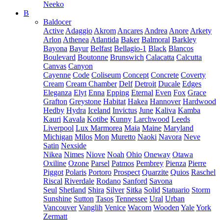
Neeko
B
Baldocer
Active
Adaggio
Akrom
Ancares
Andrea
Anore
Arkety
Arlon
Athenea
Atlantida
Baker
Balmoral
Barkley
Bayona
Bayur
Belfast
Bellagio-1
Black
Blancos
Boulevard
Boutonne
Brunswich
Calacatta
Calcutta
Canvas
Canyon
Cayenne
Code
Coliseum
Concept
Concrete
Coverty
Cream
Cream Chamber
Delf
Detroit
Ducale
Edges
Eleganza
Elyt
Enna
Epping
Eternal
Even
Fox
Grace
Grafton
Greystone
Habitat
Hakea
Hannover
Hardwood
Hedby
Hydra
Iceland
Invictus
June
Kaliva
Kamba
Kauri
Kavala
Kotibe
Kunny
Larchwood
Leeds
Liverpool
Lux Marmorea
Maia
Maine
Maryland
Michigan
Milos
Mon
Muretto
Naoki
Navora
Neve
Satin
Nexside
Nikea
Nimes
Niove
Noah
Ohio
Oneway
Otawa
Oxiline
Ozone
Parsel
Patmos
Pembrey
Pienza
Pierre
Piggot
Polaris
Portoro
Prospect
Quarzite
Quios
Raschel
Riscal
Riverdale
Rodano
Sanford
Savona
Seul
Shetland
Shira
Silver
Sitka
Solid
Statuario
Storm
Sunshine
Sutton
Tasos
Tennessee
Ural
Urban
Vancouver
Vanglih
Venice
Wacom
Wooden
Yale
York
Zermatt