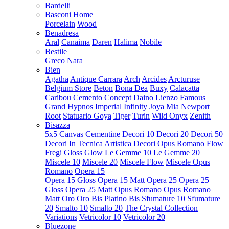
Bardelli
Basconi Home
Porcelain
Wood
Benadresa
Aral
Canaima
Daren
Halima
Nobile
Bestile
Greco
Nara
Bien
Agatha
Antique Carrara
Arch
Arcides
Arcturuse
Belgium Store
Beton
Bona Dea
Buxy
Calacatta
Caribou
Cemento
Concept
Daino Lienzo
Famous
Grand
Hypnos
Imperial
Infinity
Joya
Mia
Newport
Root
Statuario Goya
Tiger
Turin
Wild Onyx
Zenith
Bisazza
5x5
Canvas
Cementine
Decori 10
Decori 20
Decori 50
Decori In Tecnica Artistica
Decori Opus Romano
Flow
Fregi
Gloss
Glow
Le Gemme 10
Le Gemme 20
Miscele 10
Miscele 20
Miscele Flow
Miscele Opus
Romano
Opera 15
Opera 15 Gloss
Opera 15 Matt
Opera 25
Opera 25
Gloss
Opera 25 Matt
Opus Romano
Opus Romano
Matt
Oro
Oro Bis
Platino Bis
Sfumature 10
Sfumature
20
Smalto 10
Smalto 20
The Crystal Collection
Variations
Vetricolor 10
Vetricolor 20
Bluezone