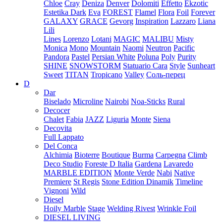
Chloe
Cray
Deniza
Denver
Dolomiti
Effetto
Ekzotic
Estetika Dark
Eva
FOREST
Flamel
Flora
Foil
Forever
GALAXY
GRACE
Gevorg
Inspiration
Lazzaro
Liana
Lili
Lines
Lorenzo
Lotani
MAGIC
MALIBU
Misty
Monica
Mono
Mountain
Naomi
Neutron
Pacific
Pandora
Pastel
Persian White
Poluna
Poly
Purity
SHINE
SNOWSTORM
Statuario Cara
Style
Sunheart
Sweet
TITAN
Tropicano
Valley
Соль-перец
D
Dar
Biselado
Microline
Nairobi
Noa-Sticks
Rural
Decocer
Chalet
Fabia
JAZZ
Liguria
Monte
Siena
Decovita
Full Lappato
Del Conca
Alchimia
Bioterre
Boutique
Burma
Carpegna
Climb
Deco Studio
Foreste D Italia
Gardena
Lavaredo
MARBLE EDITION
Monte Verde
Nabi
Native
Premiere
St Regis
Stone Edition Dinamik
Timeline
Vignoni
Wild
Diesel
Hoily Marble
Stage
Welding Rivest
Wrinkle Foil
DIESEL LIVING