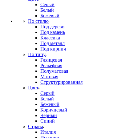
Серый
Белый
Бежевый
По стилю
Под дерево
Под камень
Классика
Под металл
Под кирпич
По типу
Глянцевая
Рельефная
Полуматовая
Матовая
Структурированная
Цвет
Серый
Белый
Бежевый
Коричневый
Черный
Синий
Страна
Италия
Испания