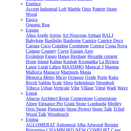
Ennface
Accent
Industrial
Loft
Marble
Onix
Pattern
Stone
Wood
Epoca
Organic Rug
Equipe
Altea
Argile
Arrow
Art Nouveau
Artisan
BALI
Babylone
Bardiglio
Bauhome
Caprice
Caprice Deco
Carrara
Coco
Coimbra
Coralstone
Corsica
Costa Nova
Cottage
Country
Curve
Equipe Ares
Evolution
Fango
Hanoi
Heritage
Hexatile cement
Hopp
Island
Kalma
Kasbah
Kromatika
La Riviera
Lanse
Limit
Lithos
MASSIMO
Magical 3
Magma
Mallorca
Manacor
Marmoris
Masia
Menorca
Metro
Micro
Octagon
Oxide
Porto
Raku
Rivoli
Sabbia
Scale
Sfera
Splendours
Stromboli
Tribeca
Urban
Verticale
Vibe
Village
Vitral
Wadi
Wave
Ergon
Abacus
Architect Resin
Cornerstone
Cornerstone
Alpen
Elegance Pro
Grain Stone
Lombarda
Medley
Oros Stone
Pigmento
Stone Project
Stone Talk
Tr3nd
Wood Talk
Woodtouch
Estima
AGLOMERAT
Aglomerat
Alba
Artwood
Bernini
Brigantina
CHAMBORD NEW
COMFORT
Cave