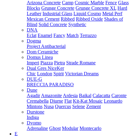
Arizona Concrete
Camp
Cosmic Marble
Fence
Glass
Blocks
Grunge Concrete
Grunge Concrete XL
Hard
Leather
Industrial Glass
Liquid Cosmo
Metal Perf
Mexican Cement
Ribbed
Ribbed Oxide
Shades of
Blind
Solid Concrete
Synthetic
DNA
Eclat
Enamel
Fancy
Match
Terrazzo
Dogma
Project Antibacterial
Dom Ceramiche
Domus Linea
Imperi
Piazza
Pietra
Strade Romane
Dual Gres NiceKer
Chic
London
Spirit
Victorian Dreams
DUE-G
BRECCIA PARADISO
Dune
Agadir
Amazonite
Ardesia
Baikal
Calacatta
Caronte
Cremabella
Diurne
Flat
Kit-Kat Mosaic
Leonardo
Mintons
Nusa
Quercus
Selene
Zement
Durstone
Indiga
Dvomo
Adrenaline
Ghost
Modular
Montecarlo
E