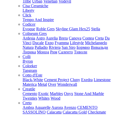
Tribe
Urban
Venetian
Vodevil
Cisa Ceramiche
Liberty
Click
Tempo And Inspire
Codicer
Evoque
Roble Gres
Skyline Glam Hex25
Stella
Coliseum Gres
Ardesia
Astro
Aurelia
Brera
Canova
Contea
Creta
Da
Vinci
Ducale
Expo
Fyamma
Lifestyle
Michelangelo
Natura
Palladio
Riviera
San Siro
Бормио
Вивальди
Лирика
Монца
Рим
Саленто
Тиволи
Colli
Byron
Colorker
Tangram
Cotto d'Este
Black-White
Cement Project
Cluny
Exedra
Limestone
Materica
Metal
Over
Wonderwall
Creatile
Cemento
Exotic
Marbles
Onyx
Stone And Marble
Twenties
Whites
Wood
Creto
Ambra
Aquarelle
Aurora
Avenzo
CEMENTO
SASSOLINO
Calacatta
Calacatta Gold
Checkmate