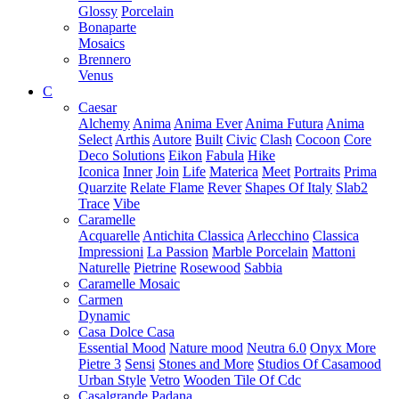
Glossy
Porcelain
Bonaparte
Mosaics
Brennero
Venus
C
Caesar
Alchemy
Anima
Anima Ever
Anima Futura
Anima
Select
Arthis
Autore
Built
Civic
Clash
Cocoon
Core
Deco Solutions
Eikon
Fabula
Hike
Iconica
Inner
Join
Life
Materica
Meet
Portraits
Prima
Quarzite
Relate Flame
Rever
Shapes Of Italy
Slab2
Trace
Vibe
Caramelle
Acquarelle
Antichita Classica
Arlecchino
Classica
Impressioni
La Passion
Marble Porcelain
Mattoni
Naturelle
Pietrine
Rosewood
Sabbia
Caramelle Mosaic
Carmen
Dynamic
Casa Dolce Casa
Essential Mood
Nature mood
Neutra 6.0
Onyx More
Pietre 3
Sensi
Stones and More
Studios Of Casamood
Urban Style
Vetro
Wooden Tile Of Cdc
Casalgrande Padana