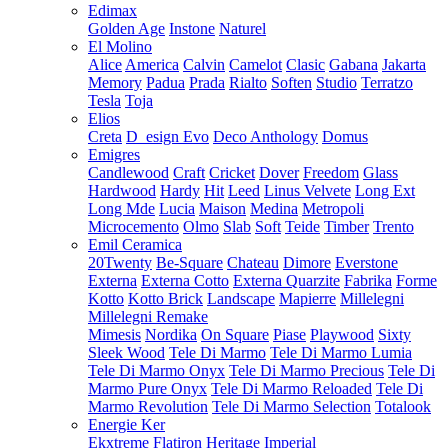
Edimax
Golden Age
Instone
Naturel
El Molino
Alice
America
Calvin
Camelot
Clasic
Gabana
Jakarta
Memory
Padua
Prada
Rialto
Soften
Studio
Terratzo
Tesla
Toja
Elios
Creta
D_esign Evo
Deco Anthology
Domus
Emigres
Candlewood
Craft
Cricket
Dover
Freedom
Glass
Hardwood
Hardy
Hit
Leed
Linus Velvete
Long Ext
Long Mde
Lucia
Maison
Medina
Metropoli
Microcemento
Olmo
Slab
Soft
Teide
Timber
Trento
Emil Ceramica
20Twenty
Be-Square
Chateau
Dimore
Everstone
Externa
Externa Cotto
Externa Quarzite
Fabrika
Forme
Kotto
Kotto Brick
Landscape
Mapierre
Millelegni
Millelegni Remake
Mimesis
Nordika
On Square
Piase
Playwood
Sixty
Sleek Wood
Tele Di Marmo
Tele Di Marmo Lumia
Tele Di Marmo Onyx
Tele Di Marmo Precious
Tele Di
Marmo Pure Onyx
Tele Di Marmo Reloaded
Tele Di
Marmo Revolution
Tele Di Marmo Selection
Totalook
Energie Ker
Ekxtreme
Flatiron
Heritage
Imperial