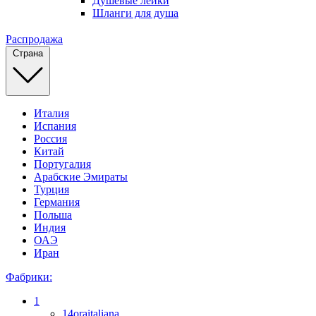
Душевые лейки
Шланги для душа
Распродажа
Страна
Италия
Испания
Россия
Китай
Португалия
Арабские Эмираты
Турция
Германия
Польша
Индия
ОАЭ
Иран
Фабрики:
1
14oraitaliana