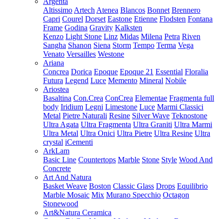
Argenta
Altissimo
Artech
Atenea
Blancos
Bonnet
Brennero
Capri
Courel
Dorset
Eastone
Etienne
Flodsten
Fontana
Frame
Godina
Gravity
Kalksten
Kenzo
Light Stone
Linz
Midas
Milena
Petra
Riven
Sangha
Shanon
Siena
Storm
Tempo
Terma
Vega
Venato
Versailles
Westone
Ariana
Concrea
Dorica
Epoque
Epoque 21
Essential
Floralia
Futura
Legend
Luce
Memento
Mineral
Nobile
Ariostea
Basaltina
Con.Crea
ConCrea
Elementae
Fragmenta full
body
Iridium
Legni
Limestone
Luce
Marmi Classici
Metal
Pietre Naturali
Resine
Silver Wave
Teknostone
Ultra Agata
Ultra Fragmenta
Ultra Graniti
Ultra Marmi
Ultra Metal
Ultra Onici
Ultra Pietre
Ultra Resine
Ultra
crystal
iCementi
ArkLam
Basic Line
Countertops
Marble
Stone
Style
Wood And
Concrete
Art And Natura
Basket Weave
Boston
Classic Glass
Drops
Equilibrio
Marble Mosaic
Mix
Murano Specchio
Octagon
Stonewood
Art&Natura Ceramica