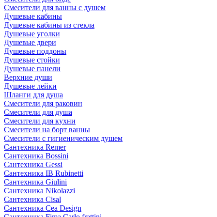
Смесители для ванны с душем
Душевые кабины
Душевые кабины из стекла
Душевые уголки
Душевые двери
Душевые поддоны
Душевые стойки
Душевые панели
Верхние души
Душевые лейки
Шланги для душа
Смесители для раковин
Смесители для душа
Смесители для кухни
Смесители на борт ванны
Смесители с гигиеническим душем
Сантехника Remer
Сантехника Bossini
Сантехника Gessi
Сантехника IB Rubinetti
Сантехника Giulini
Сантехника Nikolazzi
Сантехника Cisal
Сантехника Cea Design
Сантехника Fima Carlo frattini