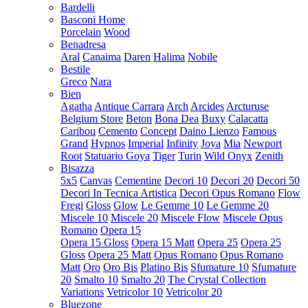
Bardelli
Basconi Home
Porcelain
Wood
Benadresa
Aral
Canaima
Daren
Halima
Nobile
Bestile
Greco
Nara
Bien
Agatha
Antique Carrara
Arch
Arcides
Arcturuse
Belgium Store
Beton
Bona Dea
Buxy
Calacatta
Caribou
Cemento
Concept
Daino Lienzo
Famous
Grand
Hypnos
Imperial
Infinity
Joya
Mia
Newport
Root
Statuario Goya
Tiger
Turin
Wild Onyx
Zenith
Bisazza
5x5
Canvas
Cementine
Decori 10
Decori 20
Decori 50
Decori In Tecnica Artistica
Decori Opus Romano
Flow
Fregi
Gloss
Glow
Le Gemme 10
Le Gemme 20
Miscele 10
Miscele 20
Miscele Flow
Miscele Opus
Romano
Opera 15
Opera 15 Gloss
Opera 15 Matt
Opera 25
Opera 25
Gloss
Opera 25 Matt
Opus Romano
Opus Romano
Matt
Oro
Oro Bis
Platino Bis
Sfumature 10
Sfumature
20
Smalto 10
Smalto 20
The Crystal Collection
Variations
Vetricolor 10
Vetricolor 20
Bluezone