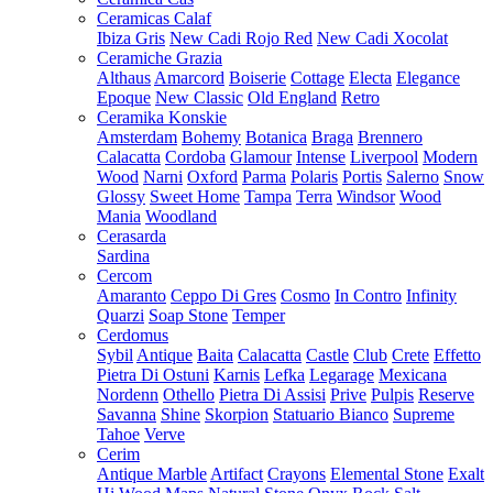
Ceramicas Calaf
Ibiza Gris
New Cadi Rojo Red
New Cadi Xocolat
Ceramiche Grazia
Althaus
Amarcord
Boiserie
Cottage
Electa
Elegance
Epoque
New Classic
Old England
Retro
Ceramika Konskie
Amsterdam
Bohemy
Botanica
Braga
Brennero
Calacatta
Cordoba
Glamour
Intense
Liverpool
Modern
Wood
Narni
Oxford
Parma
Polaris
Portis
Salerno
Snow
Glossy
Sweet Home
Tampa
Terra
Windsor
Wood
Mania
Woodland
Cerasarda
Sardina
Cercom
Amaranto
Ceppo Di Gres
Cosmo
In Contro
Infinity
Quarzi
Soap Stone
Temper
Cerdomus
Sybil
Antique
Baita
Calacatta
Castle
Club
Crete
Effetto
Pietra Di Ostuni
Karnis
Lefka
Legarage
Mexicana
Nordenn
Othello
Pietra Di Assisi
Prive
Pulpis
Reserve
Savanna
Shine
Skorpion
Statuario Bianco
Supreme
Tahoe
Verve
Cerim
Antique Marble
Artifact
Crayons
Elemental Stone
Exalt