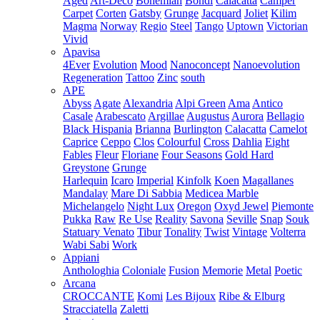
Aged
Art-Deco
Bohemian
Bondi
Calacatta
Camper
Carpet
Corten
Gatsby
Grunge
Jacquard
Joliet
Kilim
Magma
Norway
Regio
Steel
Tango
Uptown
Victorian
Vivid
Apavisa
4Ever
Evolution
Mood
Nanoconcept
Nanoevolution
Regeneration
Tattoo
Zinc
south
APE
Abyss
Agate
Alexandria
Alpi Green
Ama
Antico
Casale
Arabescato
Argillae
Augustus
Aurora
Bellagio
Black Hispania
Brianna
Burlington
Calacatta
Camelot
Caprice
Ceppo
Clos
Colourful
Cross
Dahlia
Eight
Fables
Fleur
Floriane
Four Seasons
Gold Hard
Greystone
Grunge
Harlequin
Icaro
Imperial
Kinfolk
Koen
Magallanes
Mandalay
Mare Di Sabbia
Medicea Marble
Michelangelo
Night Lux
Oregon
Oxyd Jewel
Piemonte
Pukka
Raw
Re Use
Reality
Savona
Seville
Snap
Souk
Statuary Venato
Tibur
Tonality
Twist
Vintage
Volterra
Wabi Sabi
Work
Appiani
Anthologhia
Coloniale
Fusion
Memorie
Metal
Poetic
Arcana
CROCCANTE
Komi
Les Bijoux
Ribe & Elburg
Stracciatella
Zaletti