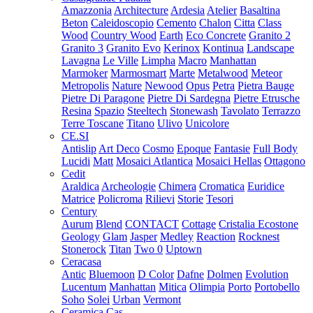
Amazzonia
Architecture
Ardesia
Atelier
Basaltina
Beton
Caleidoscopio
Cemento
Chalon
Citta
Class
Wood
Country Wood
Earth
Eco Concrete
Granito 2
Granito 3
Granito Evo
Kerinox
Kontinua
Landscape
Lavagna
Le Ville
Limpha
Macro
Manhattan
Marmoker
Marmosmart
Marte
Metalwood
Meteor
Metropolis
Nature
Newood
Opus
Petra
Pietra Bauge
Pietre Di Paragone
Pietre Di Sardegna
Pietre Etrusche
Resina
Spazio
Steeltech
Stonewash
Tavolato
Terrazzo
Terre Toscane
Titano
Ulivo
Unicolore
CE.SI
Antislip
Art Deco
Cosmo
Epoque
Fantasie
Full Body
Lucidi
Matt
Mosaici Atlantica
Mosaici Hellas
Ottagono
Cedit
Araldica
Archeologie
Chimera
Cromatica
Euridice
Matrice
Policroma
Rilievi
Storie
Tesori
Century
Aurum
Blend
CONTACT
Cottage
Cristalia
Ecostone
Geology
Glam
Jasper
Medley
Reaction
Rocknest
Stonerock
Titan
Two 0
Uptown
Ceracasa
Antic
Bluemoon
D Color
Dafne
Dolmen
Evolution
Lucentum
Manhattan
Mitica
Olimpia
Porto
Portobello
Soho
Solei
Urban
Vermont
Ceramica Cas