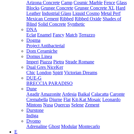
Arizona Concrete
Camp
Cosmic Marble
Fence
Glass
Blocks
Grunge Concrete
Grunge Concrete XL
Hard
Leather
Industrial Glass
Liquid Cosmo
Metal Perf
Mexican Cement
Ribbed
Ribbed Oxide
Shades of
Blind
Solid Concrete
Synthetic
DNA
Eclat
Enamel
Fancy
Match
Terrazzo
Dogma
Project Antibacterial
Dom Ceramiche
Domus Linea
Imperi
Piazza
Pietra
Strade Romane
Dual Gres NiceKer
Chic
London
Spirit
Victorian Dreams
DUE-G
BRECCIA PARADISO
Dune
Agadir
Amazonite
Ardesia
Baikal
Calacatta
Caronte
Cremabella
Diurne
Flat
Kit-Kat Mosaic
Leonardo
Mintons
Nusa
Quercus
Selene
Zement
Durstone
Indiga
Dvomo
Adrenaline
Ghost
Modular
Montecarlo
E