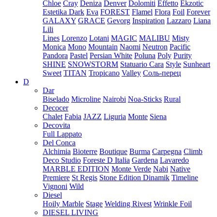
Chloe
Cray
Deniza
Denver
Dolomiti
Effetto
Ekzotic
Estetika Dark
Eva
FOREST
Flamel
Flora
Foil
Forever
GALAXY
GRACE
Gevorg
Inspiration
Lazzaro
Liana
Lili
Lines
Lorenzo
Lotani
MAGIC
MALIBU
Misty
Monica
Mono
Mountain
Naomi
Neutron
Pacific
Pandora
Pastel
Persian White
Poluna
Poly
Purity
SHINE
SNOWSTORM
Statuario Cara
Style
Sunheart
Sweet
TITAN
Tropicano
Valley
Соль-перец
D
Dar
Biselado
Microline
Nairobi
Noa-Sticks
Rural
Decocer
Chalet
Fabia
JAZZ
Liguria
Monte
Siena
Decovita
Full Lappato
Del Conca
Alchimia
Bioterre
Boutique
Burma
Carpegna
Climb
Deco Studio
Foreste D Italia
Gardena
Lavaredo
MARBLE EDITION
Monte Verde
Nabi
Native
Premiere
St Regis
Stone Edition Dinamik
Timeline
Vignoni
Wild
Diesel
Hoily Marble
Stage
Welding Rivest
Wrinkle Foil
DIESEL LIVING