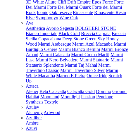
3D White
Allure
Cliff
Drift
Empire
Epos
Force
Forte
Dei Marmi
Forte Dei Marmi Quark
Forte dei Marmi
Rock
Iconic
Oak reserve
Rinascente
Rinascente Resin
Rive
Symphonyx
Wine Oak
Ava
Aesthetica
Avorio Segesta
BOLGHERI STONE
Bianco Imperiale
Black Gold
Breccia Capraia
Breccia
Sicilia
Copacabana
Deep Stone
Green Sky
Honey
Wood
Marmi Arabesque
Marmi Azul Macauba
Marmi
Bardiglio Cenere
Marmi Bianco Bernini
Marmi Bronze
Amani
Marmi Calacatta
Marmi Crema Marfil
Marmi
Lasa
Marmi Nero Belvedere
Marmi Statuario
Marmi
Statuario Splendente
Marmi Taj Mahal
Marmi
Travertino Classic
Marmi Travertino Silver
Marmi
White Macauba
Marmo E Pietra
Onice Iride
Scratch
Up
Azteca
Atelier
Beta Calacatta
Calacatta Gold
Domino
Ground
Habitat
Moonland
Moonlight
Passion
Penelope
Synthesis
Textyle
Azulev
Alchemy
Artwood
Azuliber
Ambre
Azuvi