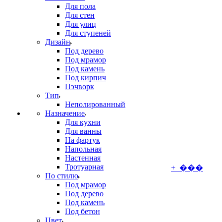
Для пола
Для стен
Для улиц
Для ступеней
Дизайн
Под дерево
Под мрамор
Под камень
Под кирпич
Пэчворк
Тип
Неполированный
Назначение
Для кухни
Для ванны
На фартук
Напольная
Настенная
Тротуарная
+ ���
По стилю
Под мрамор
Под дерево
Под камень
Под бетон
Цвет