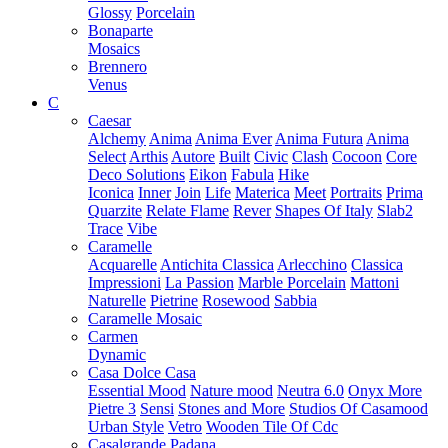
Glossy
Porcelain
Bonaparte
Mosaics
Brennero
Venus
C
Caesar
Alchemy
Anima
Anima Ever
Anima Futura
Anima
Select
Arthis
Autore
Built
Civic
Clash
Cocoon
Core
Deco Solutions
Eikon
Fabula
Hike
Iconica
Inner
Join
Life
Materica
Meet
Portraits
Prima
Quarzite
Relate Flame
Rever
Shapes Of Italy
Slab2
Trace
Vibe
Caramelle
Acquarelle
Antichita Classica
Arlecchino
Classica
Impressioni
La Passion
Marble Porcelain
Mattoni
Naturelle
Pietrine
Rosewood
Sabbia
Caramelle Mosaic
Carmen
Dynamic
Casa Dolce Casa
Essential Mood
Nature mood
Neutra 6.0
Onyx More
Pietre 3
Sensi
Stones and More
Studios Of Casamood
Urban Style
Vetro
Wooden Tile Of Cdc
Casalgrande Padana