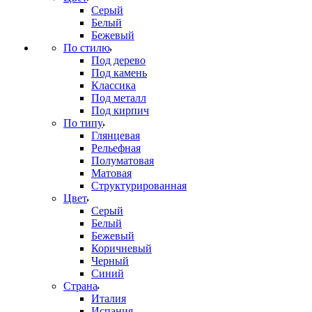
Серый
Белый
Бежевый
По стилю
Под дерево
Под камень
Классика
Под металл
Под кирпич
По типу
Глянцевая
Рельефная
Полуматовая
Матовая
Структурированная
Цвет
Серый
Белый
Бежевый
Коричневый
Черный
Синий
Страна
Италия
Испания