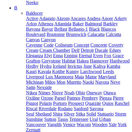
Neeko
B
Baldocer
Active
Adaggio
Akrom
Ancares
Andrea
Anore
Arkety
Arlon
Athenea
Atlantida
Baker
Balmoral
Barkley
Bayona
Bayur
Belfast
Bellagio-1
Black
Blancos
Boulevard
Boutonne
Brunswich
Calacatta
Calcutta
Canvas
Canyon
Cayenne
Code
Coliseum
Concept
Concrete
Coverty
Cream
Cream Chamber
Delf
Detroit
Ducale
Edges
Eleganza
Elyt
Enna
Epping
Eternal
Even
Fox
Grace
Grafton
Greystone
Habitat
Hakea
Hannover
Hardwood
Hedby
Hydra
Iceland
Invictus
June
Kaliva
Kamba
Kauri
Kavala
Kotibe
Kunny
Larchwood
Leeds
Liverpool
Lux Marmorea
Maia
Maine
Maryland
Michigan
Milos
Mon
Muretto
Naoki
Navora
Neve
Satin
Nexside
Nikea
Nimes
Niove
Noah
Ohio
Oneway
Otawa
Oxiline
Ozone
Parsel
Patmos
Pembrey
Pienza
Pierre
Piggot
Polaris
Portoro
Prospect
Quarzite
Quios
Raschel
Riscal
Riverdale
Rodano
Sanford
Savona
Seul
Shetland
Shira
Silver
Sitka
Solid
Statuario
Storm
Sunshine
Sutton
Tasos
Tennessee
Ural
Urban
Vancouver
Vanglih
Venice
Wacom
Wooden
Yale
York
Zermatt