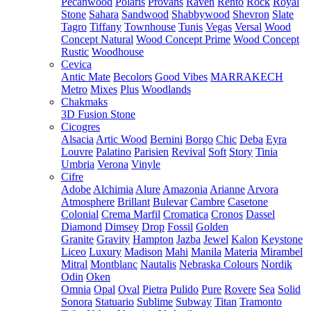
Pecanwood
Polaris
Provans
Raven
Rento
Rock
Royal
Stone
Sahara
Sandwood
Shabbywood
Shevron
Slate
Tagro
Tiffany
Townhouse
Tunis
Vegas
Versal
Wood
Concept Natural
Wood Concept Prime
Wood Concept
Rustic
Woodhouse
Cevica
Antic Mate
Becolors
Good Vibes
MARRAKECH
Metro
Mixes
Plus
Woodlands
Chakmaks
3D Fusion Stone
Cicogres
Alsacia
Artic Wood
Bernini
Borgo
Chic
Deba
Eyra
Louvre
Palatino
Parisien
Revival
Soft
Story
Tinia
Umbria
Verona
Vinyle
Cifre
Adobe
Alchimia
Alure
Amazonia
Arianne
Arvora
Atmosphere
Brillant
Bulevar
Cambre
Casetone
Colonial
Crema Marfil
Cromatica
Cronos
Dassel
Diamond
Dimsey
Drop
Fossil
Golden
Granite
Gravity
Hampton
Jazba
Jewel
Kalon
Keystone
Liceo
Luxury
Madison
Mahi
Manila
Materia
Mirambel
Mitral
Montblanc
Nautalis
Nebraska Colours
Nordik
Odin
Oken
Omnia
Opal
Oval
Pietra
Pulido
Pure
Rovere
Sea
Solid
Sonora
Statuario
Sublime
Subway
Titan
Tramonto