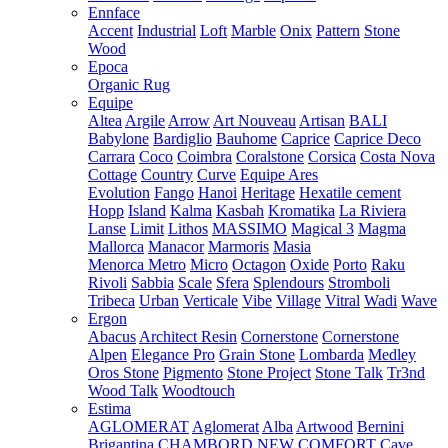
Ennface
Accent
Industrial
Loft
Marble
Onix
Pattern
Stone
Wood
Epoca
Organic Rug
Equipe
Altea
Argile
Arrow
Art Nouveau
Artisan
BALI
Babylone
Bardiglio
Bauhome
Caprice
Caprice Deco
Carrara
Coco
Coimbra
Coralstone
Corsica
Costa Nova
Cottage
Country
Curve
Equipe Ares
Evolution
Fango
Hanoi
Heritage
Hexatile cement
Hopp
Island
Kalma
Kasbah
Kromatika
La Riviera
Lanse
Limit
Lithos
MASSIMO
Magical 3
Magma
Mallorca
Manacor
Marmoris
Masia
Menorca
Metro
Micro
Octagon
Oxide
Porto
Raku
Rivoli
Sabbia
Scale
Sfera
Splendours
Stromboli
Tribeca
Urban
Verticale
Vibe
Village
Vitral
Wadi
Wave
Ergon
Abacus
Architect Resin
Cornerstone
Cornerstone
Alpen
Elegance Pro
Grain Stone
Lombarda
Medley
Oros Stone
Pigmento
Stone Project
Stone Talk
Tr3nd
Wood Talk
Woodtouch
Estima
AGLOMERAT
Aglomerat
Alba
Artwood
Bernini
Brigantina
CHAMBORD NEW
COMFORT
Cave