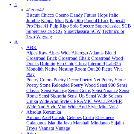
4
41zero42
Biscuit
Chicco
Cosmo
Dandy
Futura
Hops
Italic
Jumble
Kappa
Mou
Nok
Otto
Paper41 Lux
Paper41
Pro
Pixel41
Pulp
Rigo
Solo
Spectre
Superclassica SCB
Superclassica SCG
Superclassica SCW
Technicolor
Two
Wigwag
A
ABK
Alpes Raw
Alpes Wide
Alterego
Atlantis
Blend
Crossroad Brick
Crossroad Chalk
Crossroad Wood
Docks
Dolphin
Eco Chic
Ghost
Interno 9
Lab325
Monolith
Native
Nesting Room
Out.20
Pietra Viva
Play
Poetry Colors
Poetry Decor
Poetry Net
Poetry Stone
Poetry Stone Reloaded
Poetry Wood
Sensi 900
Sensi
Classic
Sensi Fantasy
Sensi Gems
Sensi Nuance
Sensi
Roma
Sensi Signoria
Sensi Up
Sensi Wide
Soleras
Unika
Wide And Style CERAMIC WALLPAPER
Wide And Style Mini
Wide And Style Mini Vol2
Absolut Keramika
Amund
Axel
Caristo
Celebes
Corfu
Ellesmere
Galapagos
Islandia
Java
Marshall
Mindanao
Sajalin
Troya
Vannatu
Vintage
Adex