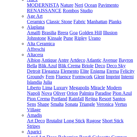
MODERNISTA
Nature
Neri
Ocean
Pavimento
RENAISSANCE
Rombos
Studio
Age Art
Ceramics
Classic Stone
Fabric
Manhattan
Planks
Alaplana
Amalfi
Brasilia
Brera
Goa
Golden Hill
Illusion
Johnstone
Kinsale
Pune
Ripley
Urano
Alta Ceramica
Affreschi
Altacera
Albion
Antique
Antre
Artdeco
Atlantic
Avenue
Bayron
Bella
Blik Azul
Blik Crema
Briole
Deco
Deco Sky
Detroit
Eleganza
Elemento
Elite
Enigma
Eterna
Felicity
Groundy
Fern
Fluence
Formwork
Glent
Imprint
Interni
Islandia
Julia
Liberto
Lima
Luxury
Megapolis
Miracle
Modern
Napoli
Nova
Oliver
Orion
Palmira
Paradise
Pion Azul
Pion Crema
Portland
Rainfall
Rejina
Resort
Santos
Sens
Shape
Smalta
Sonata
Triangle
Veronica
Vertus
Village
Amadis
Art Deco
Brutalist
Long Stick
Rugose
Short Stick
Stripes
Aparici