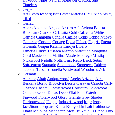
Hi Wood
Maps
Natural Stone
Onyx
Rock Salt
Timeless
Cerpa
Art
Evora
Iceberg
Isar
Lester
Materia
Obi
Oxido
Sisley
Tikal
Cerrad
Acero
Apenino
Aragon
Arbaro
Ash
Aviona
Batista
Brazilian Quarzite
Calacatta Gold
Calacatta White
Cambia
Campina
Canella
Catalea
Celtis
Ceppo Nuovo
Concrete
Cortone
Cottage
Epica
Fabien
Foggia
Fuerta
Giornata
Grapia
Katania
Laroya
Libero
Limeria
Lukka
Lussaca
Marmo
Marquina
Marquina
Gold
Masterstone
Mattina
Maxie
Montego
Mustiq
Nickwood
Nigella
Notta
Onix
Retro Brick
Setim
Softcement
Statuario
Stonemood
Stonetech
Tablero
Tacoma
Tassero
Tonella
Westwood
Woodmax
Zebrina
Cersanit
Alicante
Altair
Antiquewood
Apeks
Arizona
Atria
Berkana
Borgo
Brooklyn
Brosta
Caravan
Cariota
Carly
Chance
Chantal
Chesterwood
Coliseum
Colorwood
Concretewood
Dallas
Deco
Eilat
Etna
Exterio
Finwood
Floralwood
Glory
Granite
Grey Shades
Harbourwood
Hugge
Industrialwood
Ingir
Ivory
JackStone
Jacquard
Kama
Kongo
Lin
Loft
Lofthouse
Luara
Majolica
Manhattan
Metallic
Nautilus
Orion
Otto