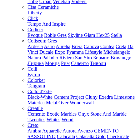
Tribe
Urban
Venetian
Vodevil
Cisa Ceramiche
Liberty
Click
Tempo And Inspire
Codicer
Evoque
Roble Gres
Skyline Glam Hex25
Stella
Coliseum Gres
Ardesia
Astro
Aurelia
Brera
Canova
Contea
Creta
Da
Vinci
Ducale
Expo
Fyamma
Lifestyle
Michelangelo
Natura
Palladio
Riviera
San Siro
Бормио
Вивальди
Лирика
Монца
Рим
Саленто
Тиволи
Colli
Byron
Colorker
Tangram
Cotto d'Este
Black-White
Cement Project
Cluny
Exedra
Limestone
Materica
Metal
Over
Wonderwall
Creatile
Cemento
Exotic
Marbles
Onyx
Stone And Marble
Twenties
Whites
Wood
Creto
Ambra
Aquarelle
Aurora
Avenzo
CEMENTO
SASSOLINO
Calacatta
Calacatta Gold
Checkmate