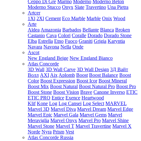
Ceppo Di Gre
Marmo
Moderno
Moderno Beton
Moderno Stucco
Onyx
Slate
Travertino
Una Pietra
Artcer
1Xl
2Xl
Cement
Eco Marble
Marble
Onix
Wood
Arte
Aldea
Amazonia
Barbados
Bellante
Blanca
Broken
Castanio
Cava
Colori
Coralle
Dorado
Dorado Stone
Elba
Estrella
Etno
Fuoco
Graniti
Grigia
Karyntia
Navara
Navona
Nella
Onde
Ascot
New England Beige
New England Bianco
Atlas Concorde
3D Wall
3D Wall Carve
3D Wall Design
3Д Вайт
Волл
AXI
Aix
Aplomb
Boost
Boost Balance
Boost
Color
Boost Expression
Boost Icor
Boost Mineral
Boost Mix
Boost Natural
Boost Natural Pro
Boost Pro
Boost Stone
Boost Vision
Brave
Canone Inverso
ETIC
ETIC PRO
Entice
Exence
Heartwood
Klif
Kone
Log
Log Cansei
Log Select
MARVEL
Marvel 3D
Marvel Diva
Marvel Dream
Marvel Edge
Marvel Epic
Marvel Gala
Marvel Gems
Marvel
Meraviglia
Marvel Onyx
Marvel Pro
Marvel Shine
Marvel Stone
Marvel T
Marvel Travertine
Marvel X
Norde
Nyra
Prism
Vest
Atlas Concorde Russia