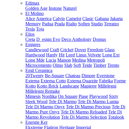
Edimax
Golden Age
Instone
Naturel
El Molino
Alice
America
Calvin
Camelot
Clasic
Gabana
Jakarta
Memory
Padua
Prada
Rialto
Soften
Studio
Terratzo
Tesla
Toja
Elios
Creta
D_esign Evo
Deco Anthology
Domus
Emigres
Candlewood
Craft
Cricket
Dover
Freedom
Glass
Hardwood
Hardy
Hit
Leed
Linus Velvete
Long Ext
Long Mde
Lucia
Maison
Medina
Metropoli
Microcemento
Olmo
Slab
Soft
Teide
Timber
Trento
Emil Ceramica
20Twenty
Be-Square
Chateau
Dimore
Everstone
Externa
Externa Cotto
Externa Quarzite
Fabrika
Forme
Kotto
Kotto Brick
Landscape
Mapierre
Millelegni
Millelegni Remake
Mimesis
Nordika
On Square
Piase
Playwood
Sixty
Sleek Wood
Tele Di Marmo
Tele Di Marmo Lumia
Tele Di Marmo Onyx
Tele Di Marmo Precious
Tele Di
Marmo Pure Onyx
Tele Di Marmo Reloaded
Tele Di
Marmo Revolution
Tele Di Marmo Selection
Totalook
Energie Ker
Ekxtreme
Flatiron
Heritage
Imperial