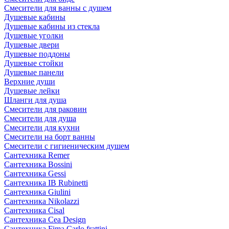
Смесители для ванны с душем
Душевые кабины
Душевые кабины из стекла
Душевые уголки
Душевые двери
Душевые поддоны
Душевые стойки
Душевые панели
Верхние души
Душевые лейки
Шланги для душа
Смесители для раковин
Смесители для душа
Смесители для кухни
Смесители на борт ванны
Смесители с гигиеническим душем
Сантехника Remer
Сантехника Bossini
Сантехника Gessi
Сантехника IB Rubinetti
Сантехника Giulini
Сантехника Nikolazzi
Сантехника Cisal
Сантехника Cea Design
Сантехника Fima Carlo frattini