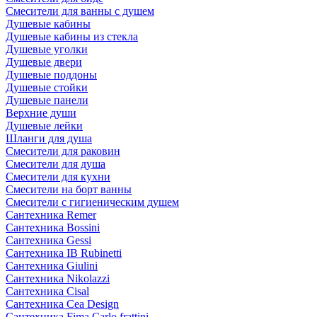
Смесители для ванны с душем
Душевые кабины
Душевые кабины из стекла
Душевые уголки
Душевые двери
Душевые поддоны
Душевые стойки
Душевые панели
Верхние души
Душевые лейки
Шланги для душа
Смесители для раковин
Смесители для душа
Смесители для кухни
Смесители на борт ванны
Смесители с гигиеническим душем
Сантехника Remer
Сантехника Bossini
Сантехника Gessi
Сантехника IB Rubinetti
Сантехника Giulini
Сантехника Nikolazzi
Сантехника Cisal
Сантехника Cea Design
Сантехника Fima Carlo frattini