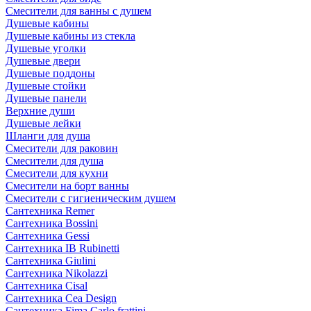
Смесители для ванны с душем
Душевые кабины
Душевые кабины из стекла
Душевые уголки
Душевые двери
Душевые поддоны
Душевые стойки
Душевые панели
Верхние души
Душевые лейки
Шланги для душа
Смесители для раковин
Смесители для душа
Смесители для кухни
Смесители на борт ванны
Смесители с гигиеническим душем
Сантехника Remer
Сантехника Bossini
Сантехника Gessi
Сантехника IB Rubinetti
Сантехника Giulini
Сантехника Nikolazzi
Сантехника Cisal
Сантехника Cea Design
Сантехника Fima Carlo frattini