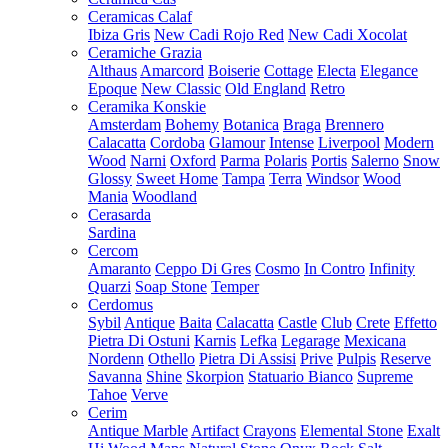
Ceramicas Calaf
Ibiza Gris
New Cadi Rojo Red
New Cadi Xocolat
Ceramiche Grazia
Althaus
Amarcord
Boiserie
Cottage
Electa
Elegance
Epoque
New Classic
Old England
Retro
Ceramika Konskie
Amsterdam
Bohemy
Botanica
Braga
Brennero
Calacatta
Cordoba
Glamour
Intense
Liverpool
Modern
Wood
Narni
Oxford
Parma
Polaris
Portis
Salerno
Snow
Glossy
Sweet Home
Tampa
Terra
Windsor
Wood
Mania
Woodland
Cerasarda
Sardina
Cercom
Amaranto
Ceppo Di Gres
Cosmo
In Contro
Infinity
Quarzi
Soap Stone
Temper
Cerdomus
Sybil
Antique
Baita
Calacatta
Castle
Club
Crete
Effetto
Pietra Di Ostuni
Karnis
Lefka
Legarage
Mexicana
Nordenn
Othello
Pietra Di Assisi
Prive
Pulpis
Reserve
Savanna
Shine
Skorpion
Statuario Bianco
Supreme
Tahoe
Verve
Cerim
Antique Marble
Artifact
Crayons
Elemental Stone
Exalt