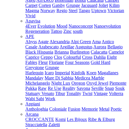
Aged
Art-Deco
Bohemian
Bondi
Calacatta
Camper
Carpet
Corten
Gatsby
Grunge
Jacquard
Joliet
Kilim
Magma
Norway
Regio
Steel
Tango
Uptown
Victorian
Vivid
Apavisa
4Ever
Evolution
Mood
Nanoconcept
Nanoevolution
Regeneration
Tattoo
Zinc
south
APE
Abyss
Agate
Alexandria
Alpi Green
Ama
Antico
Casale
Arabescato
Argillae
Augustus
Aurora
Bellagio
Black Hispania
Brianna
Burlington
Calacatta
Camelot
Caprice
Ceppo
Clos
Colourful
Cross
Dahlia
Eight
Fables
Fleur
Floriane
Four Seasons
Gold Hard
Greystone
Grunge
Harlequin
Icaro
Imperial
Kinfolk
Koen
Magallanes
Mandalay
Mare Di Sabbia
Medicea Marble
Michelangelo
Night Lux
Oregon
Oxyd Jewel
Piemonte
Pukka
Raw
Re Use
Reality
Savona
Seville
Snap
Souk
Statuary Venato
Tibur
Tonality
Twist
Vintage
Volterra
Wabi Sabi
Work
Appiani
Anthologhia
Coloniale
Fusion
Memorie
Metal
Poetic
Arcana
CROCCANTE
Komi
Les Bijoux
Ribe & Elburg
Stracciatella
Zaletti