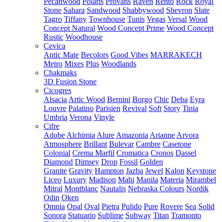
Pecanwood
Polaris
Provans
Raven
Rento
Rock
Royal
Stone
Sahara
Sandwood
Shabbywood
Shevron
Slate
Tagro
Tiffany
Townhouse
Tunis
Vegas
Versal
Wood
Concept Natural
Wood Concept Prime
Wood Concept
Rustic
Woodhouse
Cevica
Antic Mate
Becolors
Good Vibes
MARRAKECH
Metro
Mixes
Plus
Woodlands
Chakmaks
3D Fusion Stone
Cicogres
Alsacia
Artic Wood
Bernini
Borgo
Chic
Deba
Eyra
Louvre
Palatino
Parisien
Revival
Soft
Story
Tinia
Umbria
Verona
Vinyle
Cifre
Adobe
Alchimia
Alure
Amazonia
Arianne
Arvora
Atmosphere
Brillant
Bulevar
Cambre
Casetone
Colonial
Crema Marfil
Cromatica
Cronos
Dassel
Diamond
Dimsey
Drop
Fossil
Golden
Granite
Gravity
Hampton
Jazba
Jewel
Kalon
Keystone
Liceo
Luxury
Madison
Mahi
Manila
Materia
Mirambel
Mitral
Montblanc
Nautalis
Nebraska Colours
Nordik
Odin
Oken
Omnia
Opal
Oval
Pietra
Pulido
Pure
Rovere
Sea
Solid
Sonora
Statuario
Sublime
Subway
Titan
Tramonto