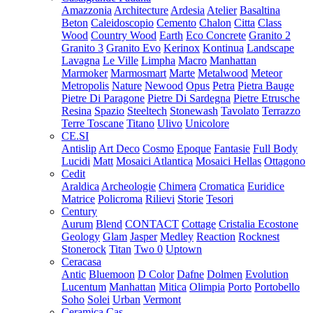
Amazzonia
Architecture
Ardesia
Atelier
Basaltina
Beton
Caleidoscopio
Cemento
Chalon
Citta
Class
Wood
Country Wood
Earth
Eco Concrete
Granito 2
Granito 3
Granito Evo
Kerinox
Kontinua
Landscape
Lavagna
Le Ville
Limpha
Macro
Manhattan
Marmoker
Marmosmart
Marte
Metalwood
Meteor
Metropolis
Nature
Newood
Opus
Petra
Pietra Bauge
Pietre Di Paragone
Pietre Di Sardegna
Pietre Etrusche
Resina
Spazio
Steeltech
Stonewash
Tavolato
Terrazzo
Terre Toscane
Titano
Ulivo
Unicolore
CE.SI
Antislip
Art Deco
Cosmo
Epoque
Fantasie
Full Body
Lucidi
Matt
Mosaici Atlantica
Mosaici Hellas
Ottagono
Cedit
Araldica
Archeologie
Chimera
Cromatica
Euridice
Matrice
Policroma
Rilievi
Storie
Tesori
Century
Aurum
Blend
CONTACT
Cottage
Cristalia
Ecostone
Geology
Glam
Jasper
Medley
Reaction
Rocknest
Stonerock
Titan
Two 0
Uptown
Ceracasa
Antic
Bluemoon
D Color
Dafne
Dolmen
Evolution
Lucentum
Manhattan
Mitica
Olimpia
Porto
Portobello
Soho
Solei
Urban
Vermont
Ceramica Cas