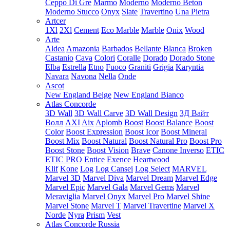
Ceppo Di Gre
Marmo
Moderno
Moderno Beton
Moderno Stucco
Onyx
Slate
Travertino
Una Pietra
Artcer
1Xl
2Xl
Cement
Eco Marble
Marble
Onix
Wood
Arte
Aldea
Amazonia
Barbados
Bellante
Blanca
Broken
Castanio
Cava
Colori
Coralle
Dorado
Dorado Stone
Elba
Estrella
Etno
Fuoco
Graniti
Grigia
Karyntia
Navara
Navona
Nella
Onde
Ascot
New England Beige
New England Bianco
Atlas Concorde
3D Wall
3D Wall Carve
3D Wall Design
3Д Вайт
Волл
AXI
Aix
Aplomb
Boost
Boost Balance
Boost
Color
Boost Expression
Boost Icor
Boost Mineral
Boost Mix
Boost Natural
Boost Natural Pro
Boost Pro
Boost Stone
Boost Vision
Brave
Canone Inverso
ETIC
ETIC PRO
Entice
Exence
Heartwood
Klif
Kone
Log
Log Cansei
Log Select
MARVEL
Marvel 3D
Marvel Diva
Marvel Dream
Marvel Edge
Marvel Epic
Marvel Gala
Marvel Gems
Marvel
Meraviglia
Marvel Onyx
Marvel Pro
Marvel Shine
Marvel Stone
Marvel T
Marvel Travertine
Marvel X
Norde
Nyra
Prism
Vest
Atlas Concorde Russia