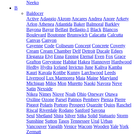
Neeko
B
Baldocer
Active
Adaggio
Akrom
Ancares
Andrea
Anore
Arkety
Arlon
Athenea
Atlantida
Baker
Balmoral
Barkley
Bayona
Bayur
Belfast
Bellagio-1
Black
Blancos
Boulevard
Boutonne
Brunswich
Calacatta
Calcutta
Canvas
Canyon
Cayenne
Code
Coliseum
Concept
Concrete
Coverty
Cream
Cream Chamber
Delf
Detroit
Ducale
Edges
Eleganza
Elyt
Enna
Epping
Eternal
Even
Fox
Grace
Grafton
Greystone
Habitat
Hakea
Hannover
Hardwood
Hedby
Hydra
Iceland
Invictus
June
Kaliva
Kamba
Kauri
Kavala
Kotibe
Kunny
Larchwood
Leeds
Liverpool
Lux Marmorea
Maia
Maine
Maryland
Michigan
Milos
Mon
Muretto
Naoki
Navora
Neve
Satin
Nexside
Nikea
Nimes
Niove
Noah
Ohio
Oneway
Otawa
Oxiline
Ozone
Parsel
Patmos
Pembrey
Pienza
Pierre
Piggot
Polaris
Portoro
Prospect
Quarzite
Quios
Raschel
Riscal
Riverdale
Rodano
Sanford
Savona
Seul
Shetland
Shira
Silver
Sitka
Solid
Statuario
Storm
Sunshine
Sutton
Tasos
Tennessee
Ural
Urban
Vancouver
Vanglih
Venice
Wacom
Wooden
Yale
York
Zermatt