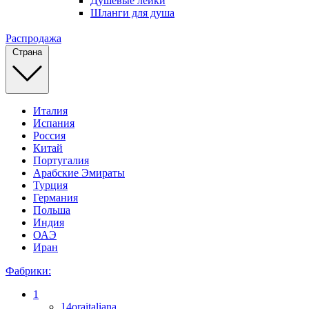
Душевые лейки
Шланги для душа
Распродажа
Страна
Италия
Испания
Россия
Китай
Португалия
Арабские Эмираты
Турция
Германия
Польша
Индия
ОАЭ
Иран
Фабрики:
1
14oraitaliana