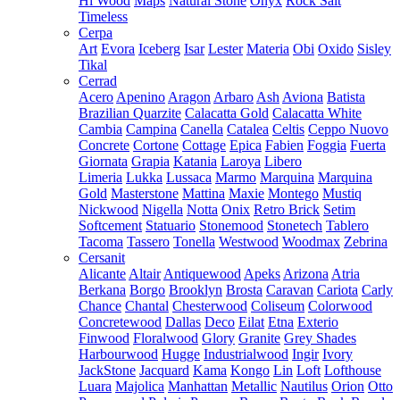
Hi Wood
Maps
Natural Stone
Onyx
Rock Salt
Timeless
Cerpa
Art
Evora
Iceberg
Isar
Lester
Materia
Obi
Oxido
Sisley
Tikal
Cerrad
Acero
Apenino
Aragon
Arbaro
Ash
Aviona
Batista
Brazilian Quarzite
Calacatta Gold
Calacatta White
Cambia
Campina
Canella
Catalea
Celtis
Ceppo Nuovo
Concrete
Cortone
Cottage
Epica
Fabien
Foggia
Fuerta
Giornata
Grapia
Katania
Laroya
Libero
Limeria
Lukka
Lussaca
Marmo
Marquina
Marquina
Gold
Masterstone
Mattina
Maxie
Montego
Mustiq
Nickwood
Nigella
Notta
Onix
Retro Brick
Setim
Softcement
Statuario
Stonemood
Stonetech
Tablero
Tacoma
Tassero
Tonella
Westwood
Woodmax
Zebrina
Cersanit
Alicante
Altair
Antiquewood
Apeks
Arizona
Atria
Berkana
Borgo
Brooklyn
Brosta
Caravan
Cariota
Carly
Chance
Chantal
Chesterwood
Coliseum
Colorwood
Concretewood
Dallas
Deco
Eilat
Etna
Exterio
Finwood
Floralwood
Glory
Granite
Grey Shades
Harbourwood
Hugge
Industrialwood
Ingir
Ivory
JackStone
Jacquard
Kama
Kongo
Lin
Loft
Lofthouse
Luara
Majolica
Manhattan
Metallic
Nautilus
Orion
Otto