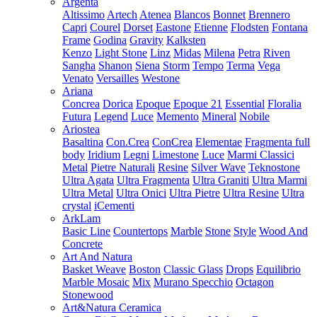
Argenta
Altissimo
Artech
Atenea
Blancos
Bonnet
Brennero
Capri
Courel
Dorset
Eastone
Etienne
Flodsten
Fontana
Frame
Godina
Gravity
Kalksten
Kenzo
Light Stone
Linz
Midas
Milena
Petra
Riven
Sangha
Shanon
Siena
Storm
Tempo
Terma
Vega
Venato
Versailles
Westone
Ariana
Concrea
Dorica
Epoque
Epoque 21
Essential
Floralia
Futura
Legend
Luce
Memento
Mineral
Nobile
Ariostea
Basaltina
Con.Crea
ConCrea
Elementae
Fragmenta full
body
Iridium
Legni
Limestone
Luce
Marmi Classici
Metal
Pietre Naturali
Resine
Silver Wave
Teknostone
Ultra Agata
Ultra Fragmenta
Ultra Graniti
Ultra Marmi
Ultra Metal
Ultra Onici
Ultra Pietre
Ultra Resine
Ultra
crystal
iCementi
ArkLam
Basic Line
Countertops
Marble
Stone
Style
Wood And
Concrete
Art And Natura
Basket Weave
Boston
Classic Glass
Drops
Equilibrio
Marble Mosaic
Mix
Murano Specchio
Octagon
Stonewood
Art&Natura Ceramica