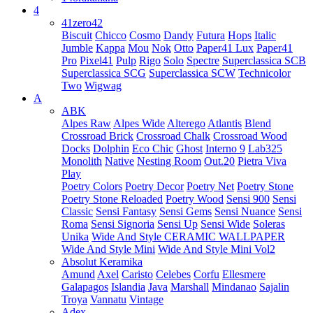
4
41zero42
Biscuit
Chicco
Cosmo
Dandy
Futura
Hops
Italic
Jumble
Kappa
Mou
Nok
Otto
Paper41 Lux
Paper41
Pro
Pixel41
Pulp
Rigo
Solo
Spectre
Superclassica SCB
Superclassica SCG
Superclassica SCW
Technicolor
Two
Wigwag
A
ABK
Alpes Raw
Alpes Wide
Alterego
Atlantis
Blend
Crossroad Brick
Crossroad Chalk
Crossroad Wood
Docks
Dolphin
Eco Chic
Ghost
Interno 9
Lab325
Monolith
Native
Nesting Room
Out.20
Pietra Viva
Play
Poetry Colors
Poetry Decor
Poetry Net
Poetry Stone
Poetry Stone Reloaded
Poetry Wood
Sensi 900
Sensi
Classic
Sensi Fantasy
Sensi Gems
Sensi Nuance
Sensi
Roma
Sensi Signoria
Sensi Up
Sensi Wide
Soleras
Unika
Wide And Style CERAMIC WALLPAPER
Wide And Style Mini
Wide And Style Mini Vol2
Absolut Keramika
Amund
Axel
Caristo
Celebes
Corfu
Ellesmere
Galapagos
Islandia
Java
Marshall
Mindanao
Sajalin
Troya
Vannatu
Vintage
Adex