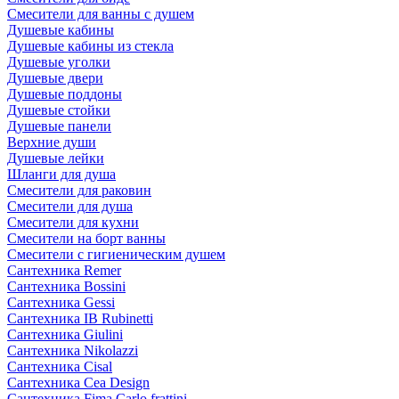
Смесители для ванны с душем
Душевые кабины
Душевые кабины из стекла
Душевые уголки
Душевые двери
Душевые поддоны
Душевые стойки
Душевые панели
Верхние души
Душевые лейки
Шланги для душа
Смесители для раковин
Смесители для душа
Смесители для кухни
Смесители на борт ванны
Смесители с гигиеническим душем
Сантехника Remer
Сантехника Bossini
Сантехника Gessi
Сантехника IB Rubinetti
Сантехника Giulini
Сантехника Nikolazzi
Сантехника Cisal
Сантехника Cea Design
Сантехника Fima Carlo frattini