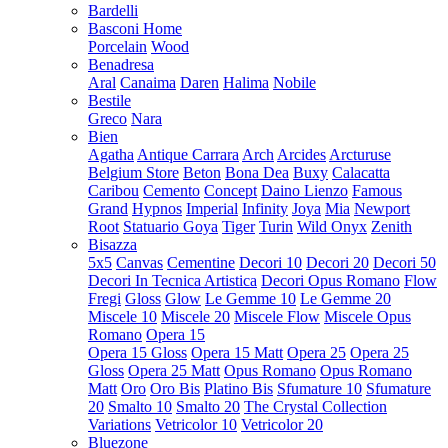
Bardelli
Basconi Home
Porcelain
Wood
Benadresa
Aral
Canaima
Daren
Halima
Nobile
Bestile
Greco
Nara
Bien
Agatha
Antique Carrara
Arch
Arcides
Arcturuse
Belgium Store
Beton
Bona Dea
Buxy
Calacatta
Caribou
Cemento
Concept
Daino Lienzo
Famous
Grand
Hypnos
Imperial
Infinity
Joya
Mia
Newport
Root
Statuario Goya
Tiger
Turin
Wild Onyx
Zenith
Bisazza
5x5
Canvas
Cementine
Decori 10
Decori 20
Decori 50
Decori In Tecnica Artistica
Decori Opus Romano
Flow
Fregi
Gloss
Glow
Le Gemme 10
Le Gemme 20
Miscele 10
Miscele 20
Miscele Flow
Miscele Opus
Romano
Opera 15
Opera 15 Gloss
Opera 15 Matt
Opera 25
Opera 25
Gloss
Opera 25 Matt
Opus Romano
Opus Romano
Matt
Oro
Oro Bis
Platino Bis
Sfumature 10
Sfumature
20
Smalto 10
Smalto 20
The Crystal Collection
Variations
Vetricolor 10
Vetricolor 20
Bluezone