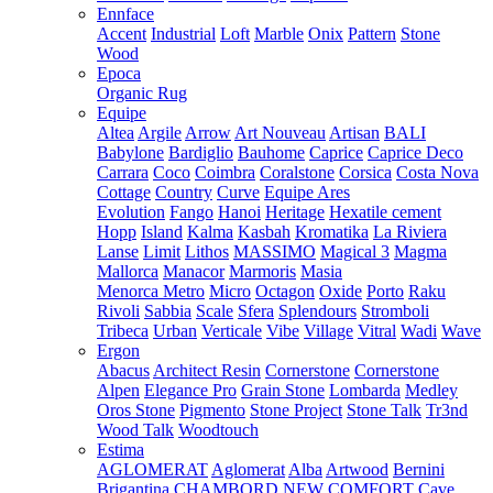
Ennface
Accent
Industrial
Loft
Marble
Onix
Pattern
Stone
Wood
Epoca
Organic Rug
Equipe
Altea
Argile
Arrow
Art Nouveau
Artisan
BALI
Babylone
Bardiglio
Bauhome
Caprice
Caprice Deco
Carrara
Coco
Coimbra
Coralstone
Corsica
Costa Nova
Cottage
Country
Curve
Equipe Ares
Evolution
Fango
Hanoi
Heritage
Hexatile cement
Hopp
Island
Kalma
Kasbah
Kromatika
La Riviera
Lanse
Limit
Lithos
MASSIMO
Magical 3
Magma
Mallorca
Manacor
Marmoris
Masia
Menorca
Metro
Micro
Octagon
Oxide
Porto
Raku
Rivoli
Sabbia
Scale
Sfera
Splendours
Stromboli
Tribeca
Urban
Verticale
Vibe
Village
Vitral
Wadi
Wave
Ergon
Abacus
Architect Resin
Cornerstone
Cornerstone
Alpen
Elegance Pro
Grain Stone
Lombarda
Medley
Oros Stone
Pigmento
Stone Project
Stone Talk
Tr3nd
Wood Talk
Woodtouch
Estima
AGLOMERAT
Aglomerat
Alba
Artwood
Bernini
Brigantina
CHAMBORD NEW
COMFORT
Cave