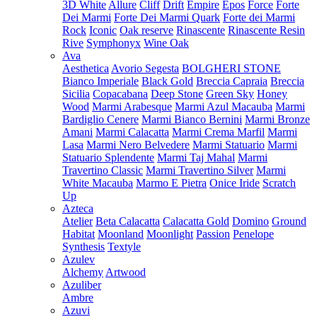
3D White
Allure
Cliff
Drift
Empire
Epos
Force
Forte
Dei Marmi
Forte Dei Marmi Quark
Forte dei Marmi
Rock
Iconic
Oak reserve
Rinascente
Rinascente Resin
Rive
Symphonyx
Wine Oak
Ava
Aesthetica
Avorio Segesta
BOLGHERI STONE
Bianco Imperiale
Black Gold
Breccia Capraia
Breccia
Sicilia
Copacabana
Deep Stone
Green Sky
Honey
Wood
Marmi Arabesque
Marmi Azul Macauba
Marmi
Bardiglio Cenere
Marmi Bianco Bernini
Marmi Bronze
Amani
Marmi Calacatta
Marmi Crema Marfil
Marmi
Lasa
Marmi Nero Belvedere
Marmi Statuario
Marmi
Statuario Splendente
Marmi Taj Mahal
Marmi
Travertino Classic
Marmi Travertino Silver
Marmi
White Macauba
Marmo E Pietra
Onice Iride
Scratch
Up
Azteca
Atelier
Beta Calacatta
Calacatta Gold
Domino
Ground
Habitat
Moonland
Moonlight
Passion
Penelope
Synthesis
Textyle
Azulev
Alchemy
Artwood
Azuliber
Ambre
Azuvi