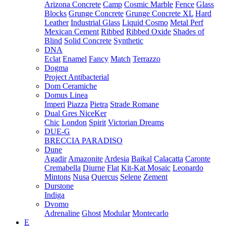
Arizona Concrete
Camp
Cosmic Marble
Fence
Glass
Blocks
Grunge Concrete
Grunge Concrete XL
Hard
Leather
Industrial Glass
Liquid Cosmo
Metal Perf
Mexican Cement
Ribbed
Ribbed Oxide
Shades of
Blind
Solid Concrete
Synthetic
DNA
Eclat
Enamel
Fancy
Match
Terrazzo
Dogma
Project Antibacterial
Dom Ceramiche
Domus Linea
Imperi
Piazza
Pietra
Strade Romane
Dual Gres NiceKer
Chic
London
Spirit
Victorian Dreams
DUE-G
BRECCIA PARADISO
Dune
Agadir
Amazonite
Ardesia
Baikal
Calacatta
Caronte
Cremabella
Diurne
Flat
Kit-Kat Mosaic
Leonardo
Mintons
Nusa
Quercus
Selene
Zement
Durstone
Indiga
Dvomo
Adrenaline
Ghost
Modular
Montecarlo
E