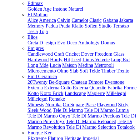
Edimax
Golden Age
Instone
Naturel
El Molino
Alice
America
Calvin
Camelot
Clasic
Gabana
Jakarta
Memory
Padua
Prada
Rialto
Soften
Studio
Terratzo
Tesla
Toja
Elios
Creta
D_esign Evo
Deco Anthology
Domus
Emigres
Candlewood
Craft
Cricket
Dover
Freedom
Glass
Hardwood
Hardy
Hit
Leed
Linus Velvete
Long Ext
Long Mde
Lucia
Maison
Medina
Metropoli
Microcemento
Olmo
Slab
Soft
Teide
Timber
Trento
Emil Ceramica
20Twenty
Be-Square
Chateau
Dimore
Everstone
Externa
Externa Cotto
Externa Quarzite
Fabrika
Forme
Kotto
Kotto Brick
Landscape
Mapierre
Millelegni
Millelegni Remake
Mimesis
Nordika
On Square
Piase
Playwood
Sixty
Sleek Wood
Tele Di Marmo
Tele Di Marmo Lumia
Tele Di Marmo Onyx
Tele Di Marmo Precious
Tele Di
Marmo Pure Onyx
Tele Di Marmo Reloaded
Tele Di
Marmo Revolution
Tele Di Marmo Selection
Totalook
Energie Ker
Ekxtreme
Flatiron
Heritage
Imperial