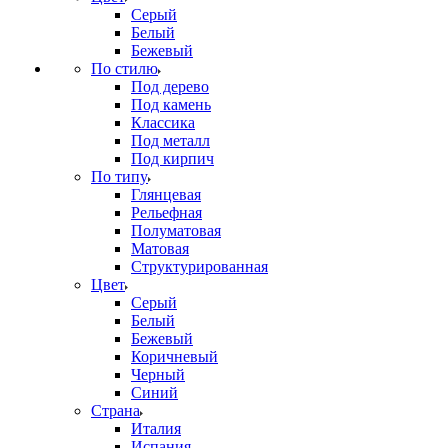
Серый
Белый
Бежевый
По стилю
Под дерево
Под камень
Классика
Под металл
Под кирпич
По типу
Глянцевая
Рельефная
Полуматовая
Матовая
Структурированная
Цвет
Серый
Белый
Бежевый
Коричневый
Черный
Синий
Страна
Италия
Испания