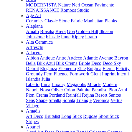
MODERNISTA
Nature
Neri
Ocean
Pavimento
RENAISSANCE
Rombos
Studio
Age Art
Ceramics
Classic Stone
Fabric
Manhattan
Planks
Alaplana
Amalfi
Brasilia
Brera
Goa
Golden Hill
Illusion
Johnstone
Kinsale
Pune
Ripley
Urano
Alta Ceramica
Affreschi
Altacera
Albion
Antique
Antre
Artdeco
Atlantic
Avenue
Bayron
Bella
Blik Azul
Blik Crema
Briole
Deco
Deco Sky
Detroit
Eleganza
Elemento
Elite
Enigma
Eterna
Felicity
Groundy
Fern
Fluence
Formwork
Glent
Imprint
Interni
Islandia
Julia
Liberto
Lima
Luxury
Megapolis
Miracle
Modern
Napoli
Nova
Oliver
Orion
Palmira
Paradise
Pion Azul
Pion Crema
Portland
Rainfall
Rejina
Resort
Santos
Sens
Shape
Smalta
Sonata
Triangle
Veronica
Vertus
Village
Amadis
Art Deco
Brutalist
Long Stick
Rugose
Short Stick
Stripes
Aparici