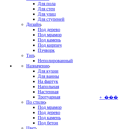
Для пола
Для стен
Для улиц
Для ступеней
Дизайн
Под дерево
Под мрамор
Под камень
Под кирпич
Пэчворк
Тип
Неполированный
Назначение
Для кухни
Для ванны
На фартук
Напольная
Настенная
Тротуарная
+ ���
По стилю
Под мрамор
Под дерево
Под камень
Под бетон
Цвет