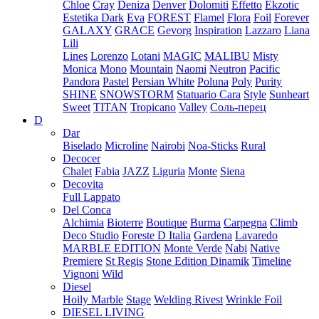
Chloe
Cray
Deniza
Denver
Dolomiti
Effetto
Ekzotic
Estetika Dark
Eva
FOREST
Flamel
Flora
Foil
Forever
GALAXY
GRACE
Gevorg
Inspiration
Lazzaro
Liana
Lili
Lines
Lorenzo
Lotani
MAGIC
MALIBU
Misty
Monica
Mono
Mountain
Naomi
Neutron
Pacific
Pandora
Pastel
Persian White
Poluna
Poly
Purity
SHINE
SNOWSTORM
Statuario Cara
Style
Sunheart
Sweet
TITAN
Tropicano
Valley
Соль-перец
D
Dar
Biselado
Microline
Nairobi
Noa-Sticks
Rural
Decocer
Chalet
Fabia
JAZZ
Liguria
Monte
Siena
Decovita
Full Lappato
Del Conca
Alchimia
Bioterre
Boutique
Burma
Carpegna
Climb
Deco Studio
Foreste D Italia
Gardena
Lavaredo
MARBLE EDITION
Monte Verde
Nabi
Native
Premiere
St Regis
Stone Edition Dinamik
Timeline
Vignoni
Wild
Diesel
Hoily Marble
Stage
Welding Rivest
Wrinkle Foil
DIESEL LIVING