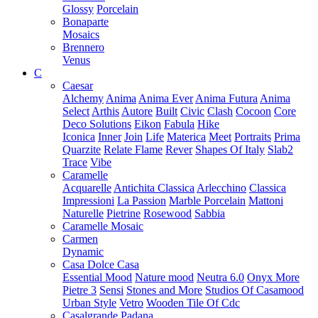
Glossy
Porcelain
Bonaparte
Mosaics
Brennero
Venus
C
Caesar
Alchemy
Anima
Anima Ever
Anima Futura
Anima
Select
Arthis
Autore
Built
Civic
Clash
Cocoon
Core
Deco Solutions
Eikon
Fabula
Hike
Iconica
Inner
Join
Life
Materica
Meet
Portraits
Prima
Quarzite
Relate Flame
Rever
Shapes Of Italy
Slab2
Trace
Vibe
Caramelle
Acquarelle
Antichita Classica
Arlecchino
Classica
Impressioni
La Passion
Marble Porcelain
Mattoni
Naturelle
Pietrine
Rosewood
Sabbia
Caramelle Mosaic
Carmen
Dynamic
Casa Dolce Casa
Essential Mood
Nature mood
Neutra 6.0
Onyx More
Pietre 3
Sensi
Stones and More
Studios Of Casamood
Urban Style
Vetro
Wooden Tile Of Cdc
Casalgrande Padana