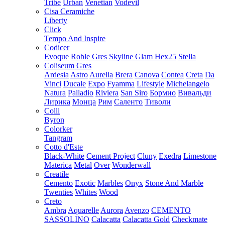
Tribe
Urban
Venetian
Vodevil
Cisa Ceramiche
Liberty
Click
Tempo And Inspire
Codicer
Evoque
Roble Gres
Skyline Glam Hex25
Stella
Coliseum Gres
Ardesia
Astro
Aurelia
Brera
Canova
Contea
Creta
Da
Vinci
Ducale
Expo
Fyamma
Lifestyle
Michelangelo
Natura
Palladio
Riviera
San Siro
Бормио
Вивальди
Лирика
Монца
Рим
Саленто
Тиволи
Colli
Byron
Colorker
Tangram
Cotto d'Este
Black-White
Cement Project
Cluny
Exedra
Limestone
Materica
Metal
Over
Wonderwall
Creatile
Cemento
Exotic
Marbles
Onyx
Stone And Marble
Twenties
Whites
Wood
Creto
Ambra
Aquarelle
Aurora
Avenzo
CEMENTO
SASSOLINO
Calacatta
Calacatta Gold
Checkmate