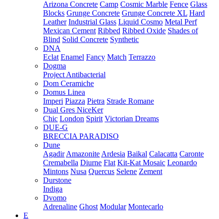
Arizona Concrete
Camp
Cosmic Marble
Fence
Glass
Blocks
Grunge Concrete
Grunge Concrete XL
Hard
Leather
Industrial Glass
Liquid Cosmo
Metal Perf
Mexican Cement
Ribbed
Ribbed Oxide
Shades of
Blind
Solid Concrete
Synthetic
DNA
Eclat
Enamel
Fancy
Match
Terrazzo
Dogma
Project Antibacterial
Dom Ceramiche
Domus Linea
Imperi
Piazza
Pietra
Strade Romane
Dual Gres NiceKer
Chic
London
Spirit
Victorian Dreams
DUE-G
BRECCIA PARADISO
Dune
Agadir
Amazonite
Ardesia
Baikal
Calacatta
Caronte
Cremabella
Diurne
Flat
Kit-Kat Mosaic
Leonardo
Mintons
Nusa
Quercus
Selene
Zement
Durstone
Indiga
Dvomo
Adrenaline
Ghost
Modular
Montecarlo
E