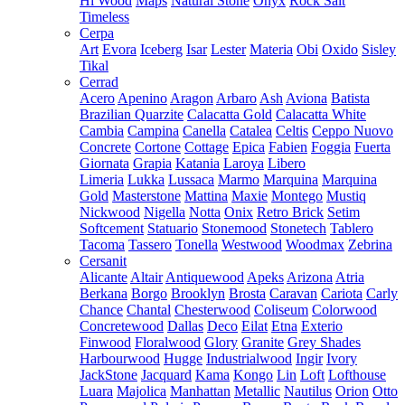
Hi Wood
Maps
Natural Stone
Onyx
Rock Salt
Timeless
Cerpa
Art
Evora
Iceberg
Isar
Lester
Materia
Obi
Oxido
Sisley
Tikal
Cerrad
Acero
Apenino
Aragon
Arbaro
Ash
Aviona
Batista
Brazilian Quarzite
Calacatta Gold
Calacatta White
Cambia
Campina
Canella
Catalea
Celtis
Ceppo Nuovo
Concrete
Cortone
Cottage
Epica
Fabien
Foggia
Fuerta
Giornata
Grapia
Katania
Laroya
Libero
Limeria
Lukka
Lussaca
Marmo
Marquina
Marquina
Gold
Masterstone
Mattina
Maxie
Montego
Mustiq
Nickwood
Nigella
Notta
Onix
Retro Brick
Setim
Softcement
Statuario
Stonemood
Stonetech
Tablero
Tacoma
Tassero
Tonella
Westwood
Woodmax
Zebrina
Cersanit
Alicante
Altair
Antiquewood
Apeks
Arizona
Atria
Berkana
Borgo
Brooklyn
Brosta
Caravan
Cariota
Carly
Chance
Chantal
Chesterwood
Coliseum
Colorwood
Concretewood
Dallas
Deco
Eilat
Etna
Exterio
Finwood
Floralwood
Glory
Granite
Grey Shades
Harbourwood
Hugge
Industrialwood
Ingir
Ivory
JackStone
Jacquard
Kama
Kongo
Lin
Loft
Lofthouse
Luara
Majolica
Manhattan
Metallic
Nautilus
Orion
Otto