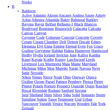
Neeko
B
Baldocer
Active
Adaggio
Akrom
Ancares
Andrea
Anore
Arkety
Arlon
Athenea
Atlantida
Baker
Balmoral
Barkley
Bayona
Bayur
Belfast
Bellagio-1
Black
Blancos
Boulevard
Boutonne
Brunswich
Calacatta
Calcutta
Canvas
Canyon
Cayenne
Code
Coliseum
Concept
Concrete
Coverty
Cream
Cream Chamber
Delf
Detroit
Ducale
Edges
Eleganza
Elyt
Enna
Epping
Eternal
Even
Fox
Grace
Grafton
Greystone
Habitat
Hakea
Hannover
Hardwood
Hedby
Hydra
Iceland
Invictus
June
Kaliva
Kamba
Kauri
Kavala
Kotibe
Kunny
Larchwood
Leeds
Liverpool
Lux Marmorea
Maia
Maine
Maryland
Michigan
Milos
Mon
Muretto
Naoki
Navora
Neve
Satin
Nexside
Nikea
Nimes
Niove
Noah
Ohio
Oneway
Otawa
Oxiline
Ozone
Parsel
Patmos
Pembrey
Pienza
Pierre
Piggot
Polaris
Portoro
Prospect
Quarzite
Quios
Raschel
Riscal
Riverdale
Rodano
Sanford
Savona
Seul
Shetland
Shira
Silver
Sitka
Solid
Statuario
Storm
Sunshine
Sutton
Tasos
Tennessee
Ural
Urban
Vancouver
Vanglih
Venice
Wacom
Wooden
Yale
York
Zermatt