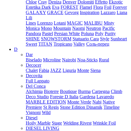
Chloe
Cray
Deniza
Denver
Dolomiti
Effetto
Ekzotic
Estetika Dark
Eva
FOREST
Flamel
Flora
Foil
Forever
GALAXY
GRACE
Gevorg
Inspiration
Lazzaro
Liana
Lili
Lines
Lorenzo
Lotani
MAGIC
MALIBU
Misty
Monica
Mono
Mountain
Naomi
Neutron
Pacific
Pandora
Pastel
Persian White
Poluna
Poly
Purity
SHINE
SNOWSTORM
Statuario Cara
Style
Sunheart
Sweet
TITAN
Tropicano
Valley
Соль-перец
D
Dar
Biselado
Microline
Nairobi
Noa-Sticks
Rural
Decocer
Chalet
Fabia
JAZZ
Liguria
Monte
Siena
Decovita
Full Lappato
Del Conca
Alchimia
Bioterre
Boutique
Burma
Carpegna
Climb
Deco Studio
Foreste D Italia
Gardena
Lavaredo
MARBLE EDITION
Monte Verde
Nabi
Native
Premiere
St Regis
Stone Edition Dinamik
Timeline
Vignoni
Wild
Diesel
Hoily Marble
Stage
Welding Rivest
Wrinkle Foil
DIESEL LIVING