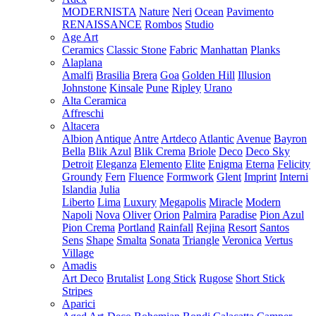
MODERNISTA
Nature
Neri
Ocean
Pavimento
RENAISSANCE
Rombos
Studio
Age Art
Ceramics
Classic Stone
Fabric
Manhattan
Planks
Alaplana
Amalfi
Brasilia
Brera
Goa
Golden Hill
Illusion
Johnstone
Kinsale
Pune
Ripley
Urano
Alta Ceramica
Affreschi
Altacera
Albion
Antique
Antre
Artdeco
Atlantic
Avenue
Bayron
Bella
Blik Azul
Blik Crema
Briole
Deco
Deco Sky
Detroit
Eleganza
Elemento
Elite
Enigma
Eterna
Felicity
Groundy
Fern
Fluence
Formwork
Glent
Imprint
Interni
Islandia
Julia
Liberto
Lima
Luxury
Megapolis
Miracle
Modern
Napoli
Nova
Oliver
Orion
Palmira
Paradise
Pion Azul
Pion Crema
Portland
Rainfall
Rejina
Resort
Santos
Sens
Shape
Smalta
Sonata
Triangle
Veronica
Vertus
Village
Amadis
Art Deco
Brutalist
Long Stick
Rugose
Short Stick
Stripes
Aparici