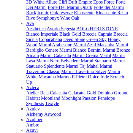
3D White
Allure
Cliff
Drift
Empire
Epos
Force
Forte
Dei Marmi
Forte Dei Marmi Quark
Forte dei Marmi
Rock
Iconic
Oak reserve
Rinascente
Rinascente Resin
Rive
Symphonyx
Wine Oak
Ava
Aesthetica
Avorio Segesta
BOLGHERI STONE
Bianco Imperiale
Black Gold
Breccia Capraia
Breccia
Sicilia
Copacabana
Deep Stone
Green Sky
Honey
Wood
Marmi Arabesque
Marmi Azul Macauba
Marmi
Bardiglio Cenere
Marmi Bianco Bernini
Marmi Bronze
Amani
Marmi Calacatta
Marmi Crema Marfil
Marmi
Lasa
Marmi Nero Belvedere
Marmi Statuario
Marmi
Statuario Splendente
Marmi Taj Mahal
Marmi
Travertino Classic
Marmi Travertino Silver
Marmi
White Macauba
Marmo E Pietra
Onice Iride
Scratch
Up
Azteca
Atelier
Beta Calacatta
Calacatta Gold
Domino
Ground
Habitat
Moonland
Moonlight
Passion
Penelope
Synthesis
Textyle
Azulev
Alchemy
Artwood
Azuliber
Ambre
Azuvi