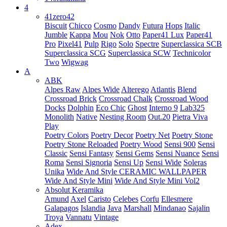
4
41zero42
Biscuit
Chicco
Cosmo
Dandy
Futura
Hops
Italic
Jumble
Kappa
Mou
Nok
Otto
Paper41 Lux
Paper41
Pro
Pixel41
Pulp
Rigo
Solo
Spectre
Superclassica SCB
Superclassica SCG
Superclassica SCW
Technicolor
Two
Wigwag
A
ABK
Alpes Raw
Alpes Wide
Alterego
Atlantis
Blend
Crossroad Brick
Crossroad Chalk
Crossroad Wood
Docks
Dolphin
Eco Chic
Ghost
Interno 9
Lab325
Monolith
Native
Nesting Room
Out.20
Pietra Viva
Play
Poetry Colors
Poetry Decor
Poetry Net
Poetry Stone
Poetry Stone Reloaded
Poetry Wood
Sensi 900
Sensi
Classic
Sensi Fantasy
Sensi Gems
Sensi Nuance
Sensi
Roma
Sensi Signoria
Sensi Up
Sensi Wide
Soleras
Unika
Wide And Style CERAMIC WALLPAPER
Wide And Style Mini
Wide And Style Mini Vol2
Absolut Keramika
Amund
Axel
Caristo
Celebes
Corfu
Ellesmere
Galapagos
Islandia
Java
Marshall
Mindanao
Sajalin
Troya
Vannatu
Vintage
Adex