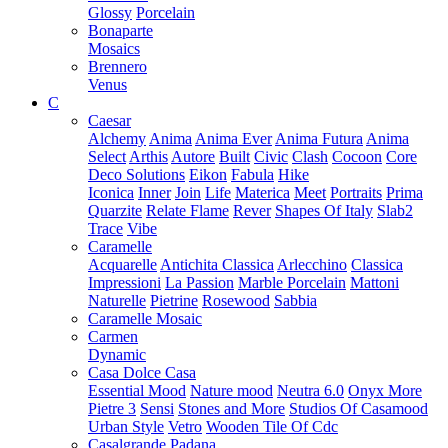
Glossy
Porcelain
Bonaparte
Mosaics
Brennero
Venus
C
Caesar
Alchemy
Anima
Anima Ever
Anima Futura
Anima
Select
Arthis
Autore
Built
Civic
Clash
Cocoon
Core
Deco Solutions
Eikon
Fabula
Hike
Iconica
Inner
Join
Life
Materica
Meet
Portraits
Prima
Quarzite
Relate Flame
Rever
Shapes Of Italy
Slab2
Trace
Vibe
Caramelle
Acquarelle
Antichita Classica
Arlecchino
Classica
Impressioni
La Passion
Marble Porcelain
Mattoni
Naturelle
Pietrine
Rosewood
Sabbia
Caramelle Mosaic
Carmen
Dynamic
Casa Dolce Casa
Essential Mood
Nature mood
Neutra 6.0
Onyx More
Pietre 3
Sensi
Stones and More
Studios Of Casamood
Urban Style
Vetro
Wooden Tile Of Cdc
Casalgrande Padana