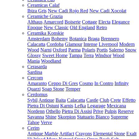
Ceramicas Calaf
Ibiza Gris
New Cadi Rojo Red
New Cadi Xocolat
Ceramiche Grazia
Althaus
Amarcord
Boiserie
Cottage
Electa
Elegance
Epoque
New Classic
Old England
Retro
Ceramika Konskie
Amsterdam
Bohemy
Botanica
Braga
Brennero
Calacatta
Cordoba
Glamour
Intense
Liverpool
Modern
Wood
Narni
Oxford
Parma
Polaris
Portis
Salerno
Snow
Glossy
Sweet Home
Tampa
Terra
Windsor
Wood
Mania
Woodland
Cerasarda
Sardina
Cercom
Amaranto
Ceppo Di Gres
Cosmo
In Contro
Infinity
Quarzi
Soap Stone
Temper
Cerdomus
Sybil
Antique
Baita
Calacatta
Castle
Club
Crete
Effetto
Pietra Di Ostuni
Karnis
Lefka
Legarage
Mexicana
Nordenn
Othello
Pietra Di Assisi
Prive
Pulpis
Reserve
Savanna
Shine
Skorpion
Statuario Bianco
Supreme
Tahoe
Verve
Cerim
Antique Marble
Artifact
Crayons
Elemental Stone
Exalt