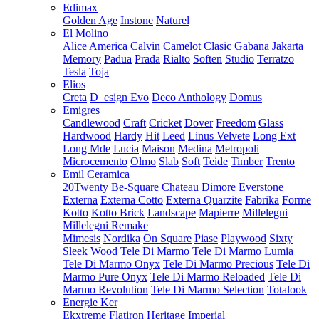
Edimax
Golden Age
Instone
Naturel
El Molino
Alice
America
Calvin
Camelot
Clasic
Gabana
Jakarta
Memory
Padua
Prada
Rialto
Soften
Studio
Terratzo
Tesla
Toja
Elios
Creta
D_esign Evo
Deco Anthology
Domus
Emigres
Candlewood
Craft
Cricket
Dover
Freedom
Glass
Hardwood
Hardy
Hit
Leed
Linus Velvete
Long Ext
Long Mde
Lucia
Maison
Medina
Metropoli
Microcemento
Olmo
Slab
Soft
Teide
Timber
Trento
Emil Ceramica
20Twenty
Be-Square
Chateau
Dimore
Everstone
Externa
Externa Cotto
Externa Quarzite
Fabrika
Forme
Kotto
Kotto Brick
Landscape
Mapierre
Millelegni
Millelegni Remake
Mimesis
Nordika
On Square
Piase
Playwood
Sixty
Sleek Wood
Tele Di Marmo
Tele Di Marmo Lumia
Tele Di Marmo Onyx
Tele Di Marmo Precious
Tele Di
Marmo Pure Onyx
Tele Di Marmo Reloaded
Tele Di
Marmo Revolution
Tele Di Marmo Selection
Totalook
Energie Ker
Ekxtreme
Flatiron
Heritage
Imperial