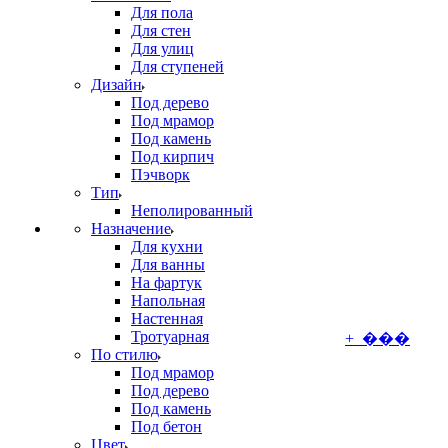
Для пола
Для стен
Для улиц
Для ступеней
Дизайн
Под дерево
Под мрамор
Под камень
Под кирпич
Пэчворк
Тип
Неполированный
Назначение
Для кухни
Для ванны
На фартук
Напольная
Настенная
Тротуарная
+ ���
По стилю
Под мрамор
Под дерево
Под камень
Под бетон
Цвет