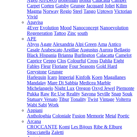
Aged
Art-Deco
Bohemian
Bondi
Calacatta
Camper
Carpet
Corten
Gatsby
Grunge
Jacquard
Joliet
Kilim
Magma
Norway
Regio
Steel
Tango
Uptown
Victorian
Vivid
Apavisa
4Ever
Evolution
Mood
Nanoconcept
Nanoevolution
Regeneration
Tattoo
Zinc
south
APE
Abyss
Agate
Alexandria
Alpi Green
Ama
Antico
Casale
Arabescato
Argillae
Augustus
Aurora
Bellagio
Black Hispania
Brianna
Burlington
Calacatta
Camelot
Caprice
Ceppo
Clos
Colourful
Cross
Dahlia
Eight
Fables
Fleur
Floriane
Four Seasons
Gold Hard
Greystone
Grunge
Harlequin
Icaro
Imperial
Kinfolk
Koen
Magallanes
Mandalay
Mare Di Sabbia
Medicea Marble
Michelangelo
Night Lux
Oregon
Oxyd Jewel
Piemonte
Pukka
Raw
Re Use
Reality
Savona
Seville
Snap
Souk
Statuary Venato
Tibur
Tonality
Twist
Vintage
Volterra
Wabi Sabi
Work
Appiani
Anthologhia
Coloniale
Fusion
Memorie
Metal
Poetic
Arcana
CROCCANTE
Komi
Les Bijoux
Ribe & Elburg
Stracciatella
Zaletti