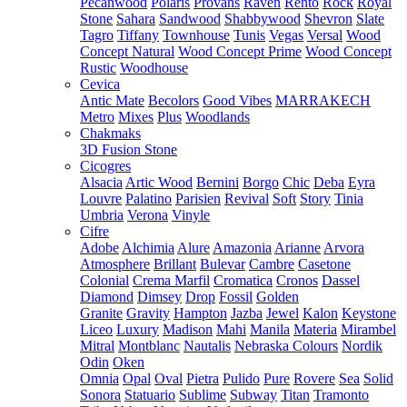
Pecanwood
Polaris
Provans
Raven
Rento
Rock
Royal
Stone
Sahara
Sandwood
Shabbywood
Shevron
Slate
Tagro
Tiffany
Townhouse
Tunis
Vegas
Versal
Wood
Concept Natural
Wood Concept Prime
Wood Concept
Rustic
Woodhouse
Cevica
Antic Mate
Becolors
Good Vibes
MARRAKECH
Metro
Mixes
Plus
Woodlands
Chakmaks
3D Fusion Stone
Cicogres
Alsacia
Artic Wood
Bernini
Borgo
Chic
Deba
Eyra
Louvre
Palatino
Parisien
Revival
Soft
Story
Tinia
Umbria
Verona
Vinyle
Cifre
Adobe
Alchimia
Alure
Amazonia
Arianne
Arvora
Atmosphere
Brillant
Bulevar
Cambre
Casetone
Colonial
Crema Marfil
Cromatica
Cronos
Dassel
Diamond
Dimsey
Drop
Fossil
Golden
Granite
Gravity
Hampton
Jazba
Jewel
Kalon
Keystone
Liceo
Luxury
Madison
Mahi
Manila
Materia
Mirambel
Mitral
Montblanc
Nautalis
Nebraska Colours
Nordik
Odin
Oken
Omnia
Opal
Oval
Pietra
Pulido
Pure
Rovere
Sea
Solid
Sonora
Statuario
Sublime
Subway
Titan
Tramonto