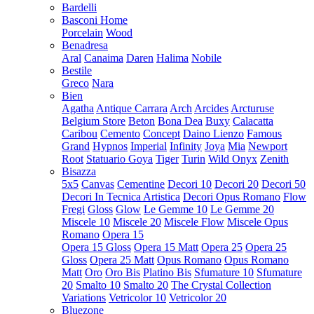
Bardelli
Basconi Home
Porcelain
Wood
Benadresa
Aral
Canaima
Daren
Halima
Nobile
Bestile
Greco
Nara
Bien
Agatha
Antique Carrara
Arch
Arcides
Arcturuse
Belgium Store
Beton
Bona Dea
Buxy
Calacatta
Caribou
Cemento
Concept
Daino Lienzo
Famous
Grand
Hypnos
Imperial
Infinity
Joya
Mia
Newport
Root
Statuario Goya
Tiger
Turin
Wild Onyx
Zenith
Bisazza
5x5
Canvas
Cementine
Decori 10
Decori 20
Decori 50
Decori In Tecnica Artistica
Decori Opus Romano
Flow
Fregi
Gloss
Glow
Le Gemme 10
Le Gemme 20
Miscele 10
Miscele 20
Miscele Flow
Miscele Opus
Romano
Opera 15
Opera 15 Gloss
Opera 15 Matt
Opera 25
Opera 25
Gloss
Opera 25 Matt
Opus Romano
Opus Romano
Matt
Oro
Oro Bis
Platino Bis
Sfumature 10
Sfumature
20
Smalto 10
Smalto 20
The Crystal Collection
Variations
Vetricolor 10
Vetricolor 20
Bluezone