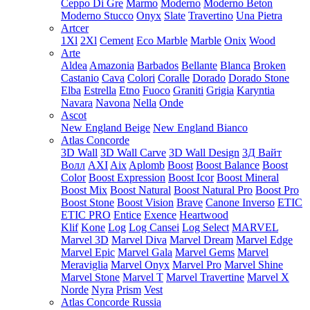
Ceppo Di Gre
Marmo
Moderno
Moderno Beton
Moderno Stucco
Onyx
Slate
Travertino
Una Pietra
Artcer
1Xl
2Xl
Cement
Eco Marble
Marble
Onix
Wood
Arte
Aldea
Amazonia
Barbados
Bellante
Blanca
Broken
Castanio
Cava
Colori
Coralle
Dorado
Dorado Stone
Elba
Estrella
Etno
Fuoco
Graniti
Grigia
Karyntia
Navara
Navona
Nella
Onde
Ascot
New England Beige
New England Bianco
Atlas Concorde
3D Wall
3D Wall Carve
3D Wall Design
3Д Вайт
Волл
AXI
Aix
Aplomb
Boost
Boost Balance
Boost
Color
Boost Expression
Boost Icor
Boost Mineral
Boost Mix
Boost Natural
Boost Natural Pro
Boost Pro
Boost Stone
Boost Vision
Brave
Canone Inverso
ETIC
ETIC PRO
Entice
Exence
Heartwood
Klif
Kone
Log
Log Cansei
Log Select
MARVEL
Marvel 3D
Marvel Diva
Marvel Dream
Marvel Edge
Marvel Epic
Marvel Gala
Marvel Gems
Marvel
Meraviglia
Marvel Onyx
Marvel Pro
Marvel Shine
Marvel Stone
Marvel T
Marvel Travertine
Marvel X
Norde
Nyra
Prism
Vest
Atlas Concorde Russia