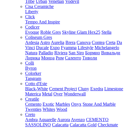
Tribe
Urban
Venetian
Vodevil
Cisa Ceramiche
Liberty
Click
Tempo And Inspire
Codicer
Evoque
Roble Gres
Skyline Glam Hex25
Stella
Coliseum Gres
Ardesia
Astro
Aurelia
Brera
Canova
Contea
Creta
Da
Vinci
Ducale
Expo
Fyamma
Lifestyle
Michelangelo
Natura
Palladio
Riviera
San Siro
Бормио
Вивальди
Лирика
Монца
Рим
Саленто
Тиволи
Colli
Byron
Colorker
Tangram
Cotto d'Este
Black-White
Cement Project
Cluny
Exedra
Limestone
Materica
Metal
Over
Wonderwall
Creatile
Cemento
Exotic
Marbles
Onyx
Stone And Marble
Twenties
Whites
Wood
Creto
Ambra
Aquarelle
Aurora
Avenzo
CEMENTO
SASSOLINO
Calacatta
Calacatta Gold
Checkmate