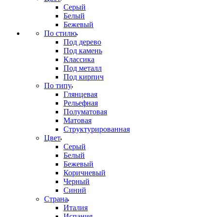
Серый
Белый
Бежевый
По стилю
Под дерево
Под камень
Классика
Под металл
Под кирпич
По типу
Глянцевая
Рельефная
Полуматовая
Матовая
Структурированная
Цвет
Серый
Белый
Бежевый
Коричневый
Черный
Синий
Страна
Италия
Испания