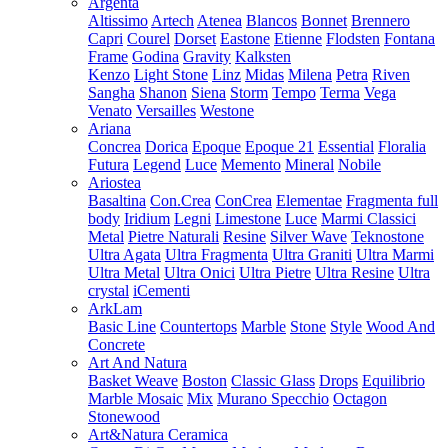
Argenta
Altissimo
Artech
Atenea
Blancos
Bonnet
Brennero
Capri
Courel
Dorset
Eastone
Etienne
Flodsten
Fontana
Frame
Godina
Gravity
Kalksten
Kenzo
Light Stone
Linz
Midas
Milena
Petra
Riven
Sangha
Shanon
Siena
Storm
Tempo
Terma
Vega
Venato
Versailles
Westone
Ariana
Concrea
Dorica
Epoque
Epoque 21
Essential
Floralia
Futura
Legend
Luce
Memento
Mineral
Nobile
Ariostea
Basaltina
Con.Crea
ConCrea
Elementae
Fragmenta full
body
Iridium
Legni
Limestone
Luce
Marmi Classici
Metal
Pietre Naturali
Resine
Silver Wave
Teknostone
Ultra Agata
Ultra Fragmenta
Ultra Graniti
Ultra Marmi
Ultra Metal
Ultra Onici
Ultra Pietre
Ultra Resine
Ultra
crystal
iCementi
ArkLam
Basic Line
Countertops
Marble
Stone
Style
Wood And
Concrete
Art And Natura
Basket Weave
Boston
Classic Glass
Drops
Equilibrio
Marble Mosaic
Mix
Murano Specchio
Octagon
Stonewood
Art&Natura Ceramica