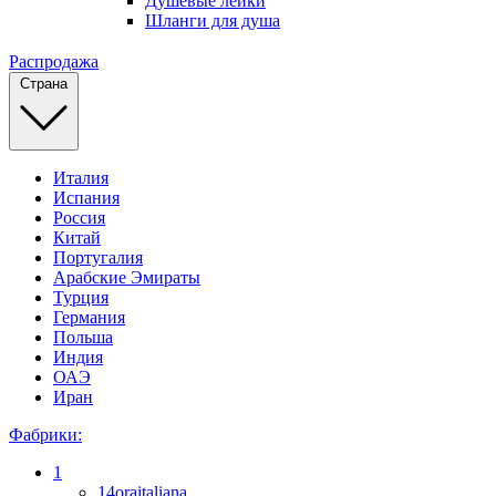
Душевые лейки
Шланги для душа
Распродажа
Страна
Италия
Испания
Россия
Китай
Португалия
Арабские Эмираты
Турция
Германия
Польша
Индия
ОАЭ
Иран
Фабрики:
1
14oraitaliana