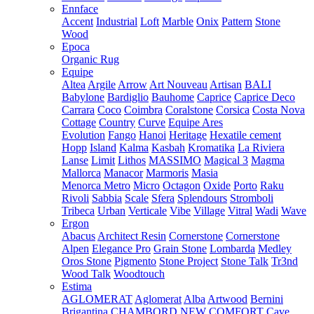
Ennface
Accent
Industrial
Loft
Marble
Onix
Pattern
Stone
Wood
Epoca
Organic Rug
Equipe
Altea
Argile
Arrow
Art Nouveau
Artisan
BALI
Babylone
Bardiglio
Bauhome
Caprice
Caprice Deco
Carrara
Coco
Coimbra
Coralstone
Corsica
Costa Nova
Cottage
Country
Curve
Equipe Ares
Evolution
Fango
Hanoi
Heritage
Hexatile cement
Hopp
Island
Kalma
Kasbah
Kromatika
La Riviera
Lanse
Limit
Lithos
MASSIMO
Magical 3
Magma
Mallorca
Manacor
Marmoris
Masia
Menorca
Metro
Micro
Octagon
Oxide
Porto
Raku
Rivoli
Sabbia
Scale
Sfera
Splendours
Stromboli
Tribeca
Urban
Verticale
Vibe
Village
Vitral
Wadi
Wave
Ergon
Abacus
Architect Resin
Cornerstone
Cornerstone
Alpen
Elegance Pro
Grain Stone
Lombarda
Medley
Oros Stone
Pigmento
Stone Project
Stone Talk
Tr3nd
Wood Talk
Woodtouch
Estima
AGLOMERAT
Aglomerat
Alba
Artwood
Bernini
Brigantina
CHAMBORD NEW
COMFORT
Cave