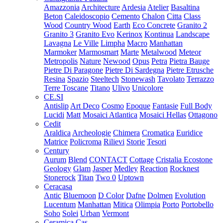
Amazzonia
Architecture
Ardesia
Atelier
Basaltina
Beton
Caleidoscopio
Cemento
Chalon
Citta
Class
Wood
Country Wood
Earth
Eco Concrete
Granito 2
Granito 3
Granito Evo
Kerinox
Kontinua
Landscape
Lavagna
Le Ville
Limpha
Macro
Manhattan
Marmoker
Marmosmart
Marte
Metalwood
Meteor
Metropolis
Nature
Newood
Opus
Petra
Pietra Bauge
Pietre Di Paragone
Pietre Di Sardegna
Pietre Etrusche
Resina
Spazio
Steeltech
Stonewash
Tavolato
Terrazzo
Terre Toscane
Titano
Ulivo
Unicolore
CE.SI
Antislip
Art Deco
Cosmo
Epoque
Fantasie
Full Body
Lucidi
Matt
Mosaici Atlantica
Mosaici Hellas
Ottagono
Cedit
Araldica
Archeologie
Chimera
Cromatica
Euridice
Matrice
Policroma
Rilievi
Storie
Tesori
Century
Aurum
Blend
CONTACT
Cottage
Cristalia
Ecostone
Geology
Glam
Jasper
Medley
Reaction
Rocknest
Stonerock
Titan
Two 0
Uptown
Ceracasa
Antic
Bluemoon
D Color
Dafne
Dolmen
Evolution
Lucentum
Manhattan
Mitica
Olimpia
Porto
Portobello
Soho
Solei
Urban
Vermont
Ceramica Cas