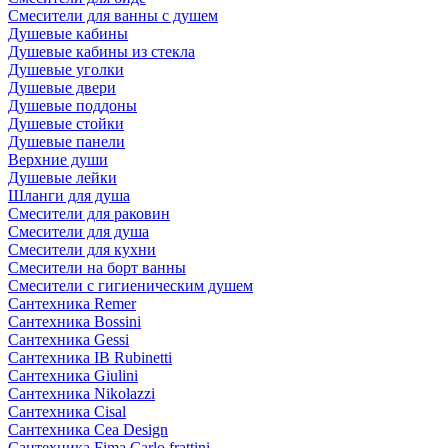
Смесители для ванны с душем
Душевые кабины
Душевые кабины из стекла
Душевые уголки
Душевые двери
Душевые поддоны
Душевые стойки
Душевые панели
Верхние души
Душевые лейки
Шланги для душа
Смесители для раковин
Смесители для душа
Смесители для кухни
Смесители на борт ванны
Смесители с гигиеническим душем
Сантехника Remer
Сантехника Bossini
Сантехника Gessi
Сантехника IB Rubinetti
Сантехника Giulini
Сантехника Nikolazzi
Сантехника Cisal
Сантехника Cea Design
Сантехника Fima Carlo frattini