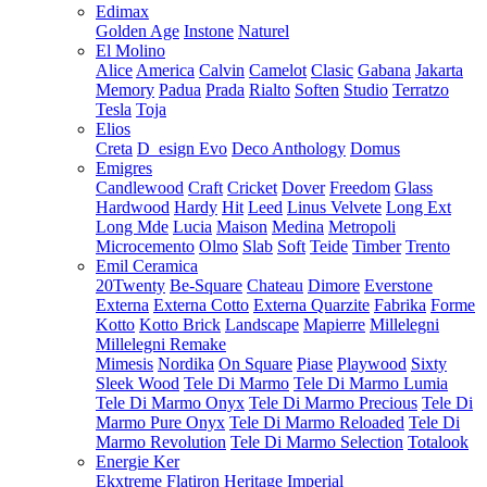
Edimax
Golden Age
Instone
Naturel
El Molino
Alice
America
Calvin
Camelot
Clasic
Gabana
Jakarta
Memory
Padua
Prada
Rialto
Soften
Studio
Terratzo
Tesla
Toja
Elios
Creta
D_esign Evo
Deco Anthology
Domus
Emigres
Candlewood
Craft
Cricket
Dover
Freedom
Glass
Hardwood
Hardy
Hit
Leed
Linus Velvete
Long Ext
Long Mde
Lucia
Maison
Medina
Metropoli
Microcemento
Olmo
Slab
Soft
Teide
Timber
Trento
Emil Ceramica
20Twenty
Be-Square
Chateau
Dimore
Everstone
Externa
Externa Cotto
Externa Quarzite
Fabrika
Forme
Kotto
Kotto Brick
Landscape
Mapierre
Millelegni
Millelegni Remake
Mimesis
Nordika
On Square
Piase
Playwood
Sixty
Sleek Wood
Tele Di Marmo
Tele Di Marmo Lumia
Tele Di Marmo Onyx
Tele Di Marmo Precious
Tele Di
Marmo Pure Onyx
Tele Di Marmo Reloaded
Tele Di
Marmo Revolution
Tele Di Marmo Selection
Totalook
Energie Ker
Ekxtreme
Flatiron
Heritage
Imperial