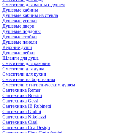
Смесители для ванны с душем
Душевые кабины
Душевые кабины из стекла
Душевые уголки
Душевые двери
Душевые поддоны
Душевые стойки
Душевые панели
Верхние души
Душевые лейки
Шланги для душа
Смесители для раковин
Смесители для душа
Смесители для кухни
Смесители на борт ванны
Смесители с гигиеническим душем
Сантехника Remer
Сантехника Bossini
Сантехника Gessi
Сантехника IB Rubinetti
Сантехника Giulini
Сантехника Nikolazzi
Сантехника Cisal
Сантехника Cea Design
Сантехника Fima Carlo frattini