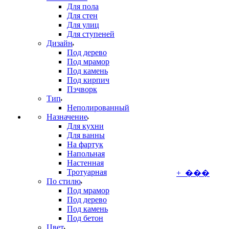
Для пола
Для стен
Для улиц
Для ступеней
Дизайн
Под дерево
Под мрамор
Под камень
Под кирпич
Пэчворк
Тип
Неполированный
Назначение
Для кухни
Для ванны
На фартук
Напольная
Настенная
Тротуарная
+ ���
По стилю
Под мрамор
Под дерево
Под камень
Под бетон
Цвет