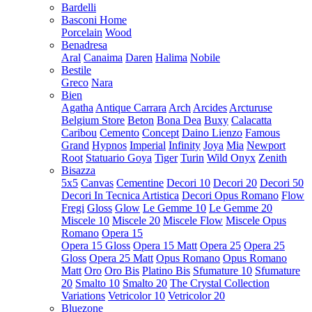
Bardelli
Basconi Home
Porcelain
Wood
Benadresa
Aral
Canaima
Daren
Halima
Nobile
Bestile
Greco
Nara
Bien
Agatha
Antique Carrara
Arch
Arcides
Arcturuse
Belgium Store
Beton
Bona Dea
Buxy
Calacatta
Caribou
Cemento
Concept
Daino Lienzo
Famous
Grand
Hypnos
Imperial
Infinity
Joya
Mia
Newport
Root
Statuario Goya
Tiger
Turin
Wild Onyx
Zenith
Bisazza
5x5
Canvas
Cementine
Decori 10
Decori 20
Decori 50
Decori In Tecnica Artistica
Decori Opus Romano
Flow
Fregi
Gloss
Glow
Le Gemme 10
Le Gemme 20
Miscele 10
Miscele 20
Miscele Flow
Miscele Opus
Romano
Opera 15
Opera 15 Gloss
Opera 15 Matt
Opera 25
Opera 25
Gloss
Opera 25 Matt
Opus Romano
Opus Romano
Matt
Oro
Oro Bis
Platino Bis
Sfumature 10
Sfumature
20
Smalto 10
Smalto 20
The Crystal Collection
Variations
Vetricolor 10
Vetricolor 20
Bluezone