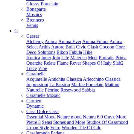
Glossy
Porcelain
Bonaparte
Mosaics
Brennero
Venus
C
Caesar
Alchemy
Anima
Anima Ever
Anima Futura
Anima
Select
Arthis
Autore
Built
Civic
Clash
Cocoon
Core
Deco Solutions
Eikon
Fabula
Hike
Iconica
Inner
Join
Life
Materica
Meet
Portraits
Prima
Quarzite
Relate Flame
Rever
Shapes Of Italy
Slab2
Trace
Vibe
Caramelle
Acquarelle
Antichita Classica
Arlecchino
Classica
Impressioni
La Passion
Marble Porcelain
Mattoni
Naturelle
Pietrine
Rosewood
Sabbia
Caramelle Mosaic
Carmen
Dynamic
Casa Dolce Casa
Essential Mood
Nature mood
Neutra 6.0
Onyx More
Pietre 3
Sensi
Stones and More
Studios Of Casamood
Urban Style
Vetro
Wooden Tile Of Cdc
Casalgrande Padana