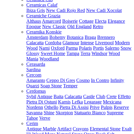
Ceramicas Calaf
Ibiza Gris
New Cadi Rojo Red
New Cadi Xocolat
Ceramiche Grazia
Althaus
Amarcord
Boiserie
Cottage
Electa
Elegance
Epoque
New Classic
Old England
Retro
Ceramika Konskie
Amsterdam
Bohemy
Botanica
Braga
Brennero
Calacatta
Cordoba
Glamour
Intense
Liverpool
Modern
Wood
Narni
Oxford
Parma
Polaris
Portis
Salerno
Snow
Glossy
Sweet Home
Tampa
Terra
Windsor
Wood
Mania
Woodland
Cerasarda
Sardina
Cercom
Amaranto
Ceppo Di Gres
Cosmo
In Contro
Infinity
Quarzi
Soap Stone
Temper
Cerdomus
Sybil
Antique
Baita
Calacatta
Castle
Club
Crete
Effetto
Pietra Di Ostuni
Karnis
Lefka
Legarage
Mexicana
Nordenn
Othello
Pietra Di Assisi
Prive
Pulpis
Reserve
Savanna
Shine
Skorpion
Statuario Bianco
Supreme
Tahoe
Verve
Cerim
Antique Marble
Artifact
Crayons
Elemental Stone
Exalt