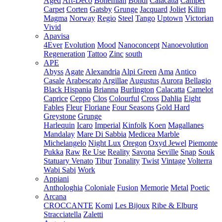
Aged
Art-Deco
Bohemian
Bondi
Calacatta
Camper
Carpet
Corten
Gatsby
Grunge
Jacquard
Joliet
Kilim
Magma
Norway
Regio
Steel
Tango
Uptown
Victorian
Vivid
Apavisa
4Ever
Evolution
Mood
Nanoconcept
Nanoevolution
Regeneration
Tattoo
Zinc
south
APE
Abyss
Agate
Alexandria
Alpi Green
Ama
Antico
Casale
Arabescato
Argillae
Augustus
Aurora
Bellagio
Black Hispania
Brianna
Burlington
Calacatta
Camelot
Caprice
Ceppo
Clos
Colourful
Cross
Dahlia
Eight
Fables
Fleur
Floriane
Four Seasons
Gold Hard
Greystone
Grunge
Harlequin
Icaro
Imperial
Kinfolk
Koen
Magallanes
Mandalay
Mare Di Sabbia
Medicea Marble
Michelangelo
Night Lux
Oregon
Oxyd Jewel
Piemonte
Pukka
Raw
Re Use
Reality
Savona
Seville
Snap
Souk
Statuary Venato
Tibur
Tonality
Twist
Vintage
Volterra
Wabi Sabi
Work
Appiani
Anthologhia
Coloniale
Fusion
Memorie
Metal
Poetic
Arcana
CROCCANTE
Komi
Les Bijoux
Ribe & Elburg
Stracciatella
Zaletti