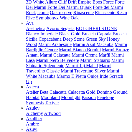
3D White
Allure
Cliff
Drift
Empire
Epos
Force
Forte
Dei Marmi
Forte Dei Marmi Quark
Forte dei Marmi
Rock
Iconic
Oak reserve
Rinascente
Rinascente Resin
Rive
Symphonyx
Wine Oak
Ava
Aesthetica
Avorio Segesta
BOLGHERI STONE
Bianco Imperiale
Black Gold
Breccia Capraia
Breccia
Sicilia
Copacabana
Deep Stone
Green Sky
Honey
Wood
Marmi Arabesque
Marmi Azul Macauba
Marmi
Bardiglio Cenere
Marmi Bianco Bernini
Marmi Bronze
Amani
Marmi Calacatta
Marmi Crema Marfil
Marmi
Lasa
Marmi Nero Belvedere
Marmi Statuario
Marmi
Statuario Splendente
Marmi Taj Mahal
Marmi
Travertino Classic
Marmi Travertino Silver
Marmi
White Macauba
Marmo E Pietra
Onice Iride
Scratch
Up
Azteca
Atelier
Beta Calacatta
Calacatta Gold
Domino
Ground
Habitat
Moonland
Moonlight
Passion
Penelope
Synthesis
Textyle
Azulev
Alchemy
Artwood
Azuliber
Ambre
Azuvi