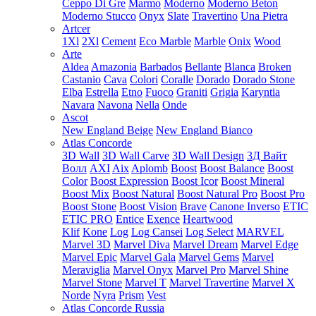
Ceppo Di Gre
Marmo
Moderno
Moderno Beton
Moderno Stucco
Onyx
Slate
Travertino
Una Pietra
Artcer
1Xl
2Xl
Cement
Eco Marble
Marble
Onix
Wood
Arte
Aldea
Amazonia
Barbados
Bellante
Blanca
Broken
Castanio
Cava
Colori
Coralle
Dorado
Dorado Stone
Elba
Estrella
Etno
Fuoco
Graniti
Grigia
Karyntia
Navara
Navona
Nella
Onde
Ascot
New England Beige
New England Bianco
Atlas Concorde
3D Wall
3D Wall Carve
3D Wall Design
3Д Вайт
Волл
AXI
Aix
Aplomb
Boost
Boost Balance
Boost
Color
Boost Expression
Boost Icor
Boost Mineral
Boost Mix
Boost Natural
Boost Natural Pro
Boost Pro
Boost Stone
Boost Vision
Brave
Canone Inverso
ETIC
ETIC PRO
Entice
Exence
Heartwood
Klif
Kone
Log
Log Cansei
Log Select
MARVEL
Marvel 3D
Marvel Diva
Marvel Dream
Marvel Edge
Marvel Epic
Marvel Gala
Marvel Gems
Marvel
Meraviglia
Marvel Onyx
Marvel Pro
Marvel Shine
Marvel Stone
Marvel T
Marvel Travertine
Marvel X
Norde
Nyra
Prism
Vest
Atlas Concorde Russia