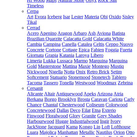
Hi Wood
Maps
Natural Stone
Onyx
Rock Salt
Timeless
Cerpa
Art
Evora
Iceberg
Isar
Lester
Materia
Obi
Oxido
Sisley
Tikal
Cerrad
Acero
Apenino
Aragon
Arbaro
Ash
Aviona
Batista
Brazilian Quarzite
Calacatta Gold
Calacatta White
Cambia
Campina
Canella
Catalea
Celtis
Ceppo Nuovo
Concrete
Cortone
Cottage
Epica
Fabien
Foggia
Fuerta
Giornata
Grapia
Katania
Laroya
Libero
Limeria
Lukka
Lussaca
Marmo
Marquina
Marquina
Gold
Masterstone
Mattina
Maxie
Montego
Mustiq
Nickwood
Nigella
Notta
Onix
Retro Brick
Setim
Softcement
Statuario
Stonemood
Stonetech
Tablero
Tacoma
Tassero
Tonella
Westwood
Woodmax
Zebrina
Cersanit
Alicante
Altair
Antiquewood
Apeks
Arizona
Atria
Berkana
Borgo
Brooklyn
Brosta
Caravan
Cariota
Carly
Chance
Chantal
Chesterwood
Coliseum
Colorwood
Concretewood
Dallas
Deco
Eilat
Etna
Exterio
Finwood
Floralwood
Glory
Granite
Grey Shades
Harbourwood
Hugge
Industrialwood
Ingir
Ivory
JackStone
Jacquard
Kama
Kongo
Lin
Loft
Lofthouse
Luara
Majolica
Manhattan
Metallic
Nautilus
Orion
Otto