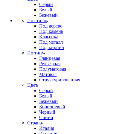
Серый
Белый
Бежевый
По стилю
Под дерево
Под камень
Классика
Под металл
Под кирпич
По типу
Глянцевая
Рельефная
Полуматовая
Матовая
Структурированная
Цвет
Серый
Белый
Бежевый
Коричневый
Черный
Синий
Страна
Италия
Испания