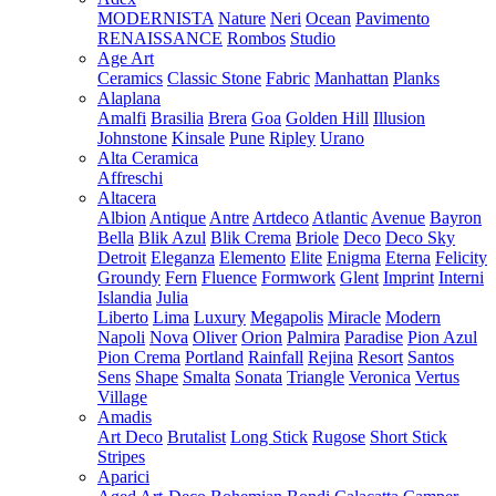
MODERNISTA
Nature
Neri
Ocean
Pavimento
RENAISSANCE
Rombos
Studio
Age Art
Ceramics
Classic Stone
Fabric
Manhattan
Planks
Alaplana
Amalfi
Brasilia
Brera
Goa
Golden Hill
Illusion
Johnstone
Kinsale
Pune
Ripley
Urano
Alta Ceramica
Affreschi
Altacera
Albion
Antique
Antre
Artdeco
Atlantic
Avenue
Bayron
Bella
Blik Azul
Blik Crema
Briole
Deco
Deco Sky
Detroit
Eleganza
Elemento
Elite
Enigma
Eterna
Felicity
Groundy
Fern
Fluence
Formwork
Glent
Imprint
Interni
Islandia
Julia
Liberto
Lima
Luxury
Megapolis
Miracle
Modern
Napoli
Nova
Oliver
Orion
Palmira
Paradise
Pion Azul
Pion Crema
Portland
Rainfall
Rejina
Resort
Santos
Sens
Shape
Smalta
Sonata
Triangle
Veronica
Vertus
Village
Amadis
Art Deco
Brutalist
Long Stick
Rugose
Short Stick
Stripes
Aparici