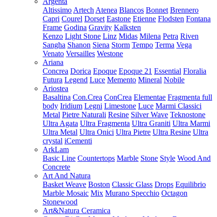
Argenta
Altissimo
Artech
Atenea
Blancos
Bonnet
Brennero
Capri
Courel
Dorset
Eastone
Etienne
Flodsten
Fontana
Frame
Godina
Gravity
Kalksten
Kenzo
Light Stone
Linz
Midas
Milena
Petra
Riven
Sangha
Shanon
Siena
Storm
Tempo
Terma
Vega
Venato
Versailles
Westone
Ariana
Concrea
Dorica
Epoque
Epoque 21
Essential
Floralia
Futura
Legend
Luce
Memento
Mineral
Nobile
Ariostea
Basaltina
Con.Crea
ConCrea
Elementae
Fragmenta full
body
Iridium
Legni
Limestone
Luce
Marmi Classici
Metal
Pietre Naturali
Resine
Silver Wave
Teknostone
Ultra Agata
Ultra Fragmenta
Ultra Graniti
Ultra Marmi
Ultra Metal
Ultra Onici
Ultra Pietre
Ultra Resine
Ultra
crystal
iCementi
ArkLam
Basic Line
Countertops
Marble
Stone
Style
Wood And
Concrete
Art And Natura
Basket Weave
Boston
Classic Glass
Drops
Equilibrio
Marble Mosaic
Mix
Murano Specchio
Octagon
Stonewood
Art&Natura Ceramica