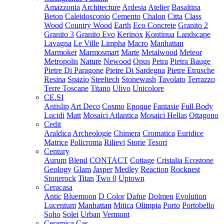
Amazzonia
Architecture
Ardesia
Atelier
Basaltina
Beton
Caleidoscopio
Cemento
Chalon
Citta
Class
Wood
Country Wood
Earth
Eco Concrete
Granito 2
Granito 3
Granito Evo
Kerinox
Kontinua
Landscape
Lavagna
Le Ville
Limpha
Macro
Manhattan
Marmoker
Marmosmart
Marte
Metalwood
Meteor
Metropolis
Nature
Newood
Opus
Petra
Pietra Bauge
Pietre Di Paragone
Pietre Di Sardegna
Pietre Etrusche
Resina
Spazio
Steeltech
Stonewash
Tavolato
Terrazzo
Terre Toscane
Titano
Ulivo
Unicolore
CE.SI
Antislip
Art Deco
Cosmo
Epoque
Fantasie
Full Body
Lucidi
Matt
Mosaici Atlantica
Mosaici Hellas
Ottagono
Cedit
Araldica
Archeologie
Chimera
Cromatica
Euridice
Matrice
Policroma
Rilievi
Storie
Tesori
Century
Aurum
Blend
CONTACT
Cottage
Cristalia
Ecostone
Geology
Glam
Jasper
Medley
Reaction
Rocknest
Stonerock
Titan
Two 0
Uptown
Ceracasa
Antic
Bluemoon
D Color
Dafne
Dolmen
Evolution
Lucentum
Manhattan
Mitica
Olimpia
Porto
Portobello
Soho
Solei
Urban
Vermont
Ceramica Cas