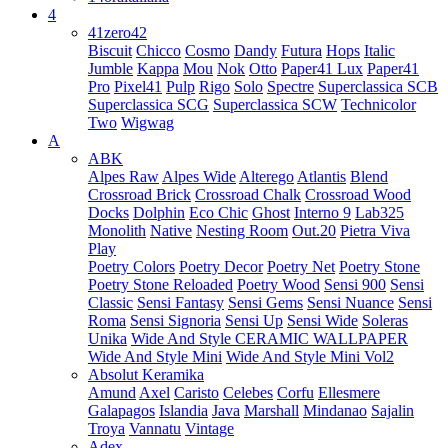
4
41zero42
Biscuit
Chicco
Cosmo
Dandy
Futura
Hops
Italic
Jumble
Kappa
Mou
Nok
Otto
Paper41 Lux
Paper41
Pro
Pixel41
Pulp
Rigo
Solo
Spectre
Superclassica SCB
Superclassica SCG
Superclassica SCW
Technicolor
Two
Wigwag
A
ABK
Alpes Raw
Alpes Wide
Alterego
Atlantis
Blend
Crossroad Brick
Crossroad Chalk
Crossroad Wood
Docks
Dolphin
Eco Chic
Ghost
Interno 9
Lab325
Monolith
Native
Nesting Room
Out.20
Pietra Viva
Play
Poetry Colors
Poetry Decor
Poetry Net
Poetry Stone
Poetry Stone Reloaded
Poetry Wood
Sensi 900
Sensi
Classic
Sensi Fantasy
Sensi Gems
Sensi Nuance
Sensi
Roma
Sensi Signoria
Sensi Up
Sensi Wide
Soleras
Unika
Wide And Style CERAMIC WALLPAPER
Wide And Style Mini
Wide And Style Mini Vol2
Absolut Keramika
Amund
Axel
Caristo
Celebes
Corfu
Ellesmere
Galapagos
Islandia
Java
Marshall
Mindanao
Sajalin
Troya
Vannatu
Vintage
Adex