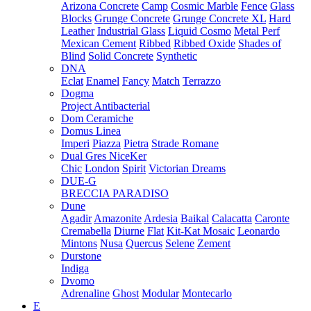
Arizona Concrete
Camp
Cosmic Marble
Fence
Glass
Blocks
Grunge Concrete
Grunge Concrete XL
Hard
Leather
Industrial Glass
Liquid Cosmo
Metal Perf
Mexican Cement
Ribbed
Ribbed Oxide
Shades of
Blind
Solid Concrete
Synthetic
DNA
Eclat
Enamel
Fancy
Match
Terrazzo
Dogma
Project Antibacterial
Dom Ceramiche
Domus Linea
Imperi
Piazza
Pietra
Strade Romane
Dual Gres NiceKer
Chic
London
Spirit
Victorian Dreams
DUE-G
BRECCIA PARADISO
Dune
Agadir
Amazonite
Ardesia
Baikal
Calacatta
Caronte
Cremabella
Diurne
Flat
Kit-Kat Mosaic
Leonardo
Mintons
Nusa
Quercus
Selene
Zement
Durstone
Indiga
Dvomo
Adrenaline
Ghost
Modular
Montecarlo
E