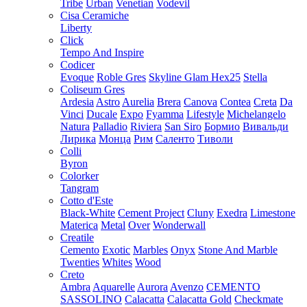
Tribe
Urban
Venetian
Vodevil
Cisa Ceramiche
Liberty
Click
Tempo And Inspire
Codicer
Evoque
Roble Gres
Skyline Glam Hex25
Stella
Coliseum Gres
Ardesia
Astro
Aurelia
Brera
Canova
Contea
Creta
Da
Vinci
Ducale
Expo
Fyamma
Lifestyle
Michelangelo
Natura
Palladio
Riviera
San Siro
Бормио
Вивальди
Лирика
Монца
Рим
Саленто
Тиволи
Colli
Byron
Colorker
Tangram
Cotto d'Este
Black-White
Cement Project
Cluny
Exedra
Limestone
Materica
Metal
Over
Wonderwall
Creatile
Cemento
Exotic
Marbles
Onyx
Stone And Marble
Twenties
Whites
Wood
Creto
Ambra
Aquarelle
Aurora
Avenzo
CEMENTO
SASSOLINO
Calacatta
Calacatta Gold
Checkmate