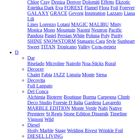
Chloe
Cray
Deniza
Denver
Dolomiti
Effetto
Ekzotic
Estetika Dark
Eva
FOREST
Flamel
Flora
Foil
Forever
GALAXY
GRACE
Gevorg
Inspiration
Lazzaro
Liana
Lili
Lines
Lorenzo
Lotani
MAGIC
MALIBU
Misty
Monica
Mono
Mountain
Naomi
Neutron
Pacific
Pandora
Pastel
Persian White
Poluna
Poly
Purity
SHINE
SNOWSTORM
Statuario Cara
Style
Sunheart
Sweet
TITAN
Tropicano
Valley
Соль-перец
D
Dar
Biselado
Microline
Nairobi
Noa-Sticks
Rural
Decocer
Chalet
Fabia
JAZZ
Liguria
Monte
Siena
Decovita
Full Lappato
Del Conca
Alchimia
Bioterre
Boutique
Burma
Carpegna
Climb
Deco Studio
Foreste D Italia
Gardena
Lavaredo
MARBLE EDITION
Monte Verde
Nabi
Native
Premiere
St Regis
Stone Edition Dinamik
Timeline
Vignoni
Wild
Diesel
Hoily Marble
Stage
Welding Rivest
Wrinkle Foil
DIESEL LIVING