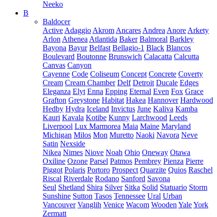
Neeko
B
Baldocer
Active
Adaggio
Akrom
Ancares
Andrea
Anore
Arkety
Arlon
Athenea
Atlantida
Baker
Balmoral
Barkley
Bayona
Bayur
Belfast
Bellagio-1
Black
Blancos
Boulevard
Boutonne
Brunswich
Calacatta
Calcutta
Canvas
Canyon
Cayenne
Code
Coliseum
Concept
Concrete
Coverty
Cream
Cream Chamber
Delf
Detroit
Ducale
Edges
Eleganza
Elyt
Enna
Epping
Eternal
Even
Fox
Grace
Grafton
Greystone
Habitat
Hakea
Hannover
Hardwood
Hedby
Hydra
Iceland
Invictus
June
Kaliva
Kamba
Kauri
Kavala
Kotibe
Kunny
Larchwood
Leeds
Liverpool
Lux Marmorea
Maia
Maine
Maryland
Michigan
Milos
Mon
Muretto
Naoki
Navora
Neve
Satin
Nexside
Nikea
Nimes
Niove
Noah
Ohio
Oneway
Otawa
Oxiline
Ozone
Parsel
Patmos
Pembrey
Pienza
Pierre
Piggot
Polaris
Portoro
Prospect
Quarzite
Quios
Raschel
Riscal
Riverdale
Rodano
Sanford
Savona
Seul
Shetland
Shira
Silver
Sitka
Solid
Statuario
Storm
Sunshine
Sutton
Tasos
Tennessee
Ural
Urban
Vancouver
Vanglih
Venice
Wacom
Wooden
Yale
York
Zermatt