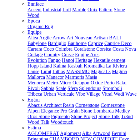
Ennface
Accent
Industrial
Loft
Marble
Onix
Pattern
Stone
Wood
Epoca
Organic Rug
Equipe
Altea
Argile
Arrow
Art Nouveau
Artisan
BALI
Babylone
Bardiglio
Bauhome
Caprice
Caprice Deco
Carrara
Coco
Coimbra
Coralstone
Corsica
Costa Nova
Cottage
Country
Curve
Equipe Ares
Evolution
Fango
Hanoi
Heritage
Hexatile cement
Hopp
Island
Kalma
Kasbah
Kromatika
La Riviera
Lanse
Limit
Lithos
MASSIMO
Magical 3
Magma
Mallorca
Manacor
Marmoris
Masia
Menorca
Metro
Micro
Octagon
Oxide
Porto
Raku
Rivoli
Sabbia
Scale
Sfera
Splendours
Stromboli
Tribeca
Urban
Verticale
Vibe
Village
Vitral
Wadi
Wave
Ergon
Abacus
Architect Resin
Cornerstone
Cornerstone
Alpen
Elegance Pro
Grain Stone
Lombarda
Medley
Oros Stone
Pigmento
Stone Project
Stone Talk
Tr3nd
Wood Talk
Woodtouch
Estima
AGLOMERAT
Aglomerat
Alba
Artwood
Bernini
Brigantina
CHAMBORD NEW
COMFORT
Cave