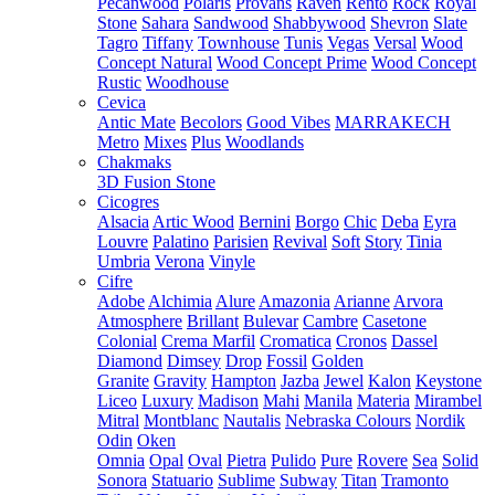
Pecanwood
Polaris
Provans
Raven
Rento
Rock
Royal
Stone
Sahara
Sandwood
Shabbywood
Shevron
Slate
Tagro
Tiffany
Townhouse
Tunis
Vegas
Versal
Wood
Concept Natural
Wood Concept Prime
Wood Concept
Rustic
Woodhouse
Cevica
Antic Mate
Becolors
Good Vibes
MARRAKECH
Metro
Mixes
Plus
Woodlands
Chakmaks
3D Fusion Stone
Cicogres
Alsacia
Artic Wood
Bernini
Borgo
Chic
Deba
Eyra
Louvre
Palatino
Parisien
Revival
Soft
Story
Tinia
Umbria
Verona
Vinyle
Cifre
Adobe
Alchimia
Alure
Amazonia
Arianne
Arvora
Atmosphere
Brillant
Bulevar
Cambre
Casetone
Colonial
Crema Marfil
Cromatica
Cronos
Dassel
Diamond
Dimsey
Drop
Fossil
Golden
Granite
Gravity
Hampton
Jazba
Jewel
Kalon
Keystone
Liceo
Luxury
Madison
Mahi
Manila
Materia
Mirambel
Mitral
Montblanc
Nautalis
Nebraska Colours
Nordik
Odin
Oken
Omnia
Opal
Oval
Pietra
Pulido
Pure
Rovere
Sea
Solid
Sonora
Statuario
Sublime
Subway
Titan
Tramonto