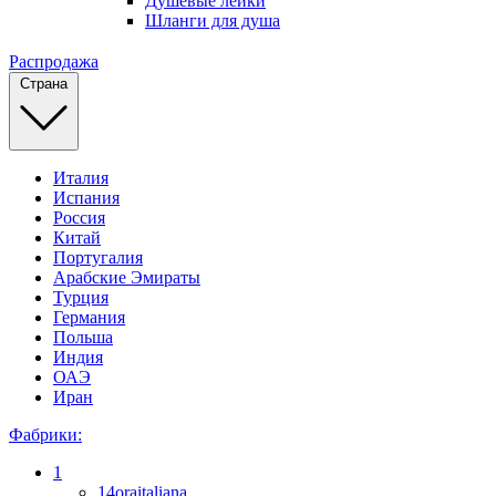
Душевые лейки
Шланги для душа
Распродажа
Страна
Италия
Испания
Россия
Китай
Португалия
Арабские Эмираты
Турция
Германия
Польша
Индия
ОАЭ
Иран
Фабрики:
1
14oraitaliana