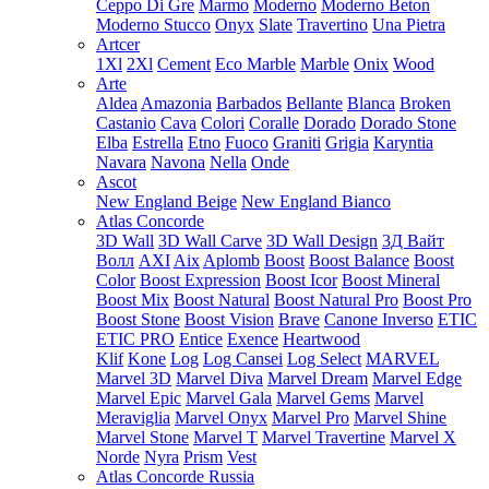
Ceppo Di Gre
Marmo
Moderno
Moderno Beton
Moderno Stucco
Onyx
Slate
Travertino
Una Pietra
Artcer
1Xl
2Xl
Cement
Eco Marble
Marble
Onix
Wood
Arte
Aldea
Amazonia
Barbados
Bellante
Blanca
Broken
Castanio
Cava
Colori
Coralle
Dorado
Dorado Stone
Elba
Estrella
Etno
Fuoco
Graniti
Grigia
Karyntia
Navara
Navona
Nella
Onde
Ascot
New England Beige
New England Bianco
Atlas Concorde
3D Wall
3D Wall Carve
3D Wall Design
3Д Вайт
Волл
AXI
Aix
Aplomb
Boost
Boost Balance
Boost
Color
Boost Expression
Boost Icor
Boost Mineral
Boost Mix
Boost Natural
Boost Natural Pro
Boost Pro
Boost Stone
Boost Vision
Brave
Canone Inverso
ETIC
ETIC PRO
Entice
Exence
Heartwood
Klif
Kone
Log
Log Cansei
Log Select
MARVEL
Marvel 3D
Marvel Diva
Marvel Dream
Marvel Edge
Marvel Epic
Marvel Gala
Marvel Gems
Marvel
Meraviglia
Marvel Onyx
Marvel Pro
Marvel Shine
Marvel Stone
Marvel T
Marvel Travertine
Marvel X
Norde
Nyra
Prism
Vest
Atlas Concorde Russia