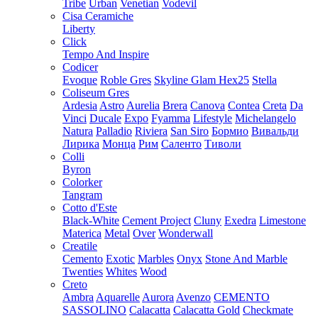
Tribe
Urban
Venetian
Vodevil
Cisa Ceramiche
Liberty
Click
Tempo And Inspire
Codicer
Evoque
Roble Gres
Skyline Glam Hex25
Stella
Coliseum Gres
Ardesia
Astro
Aurelia
Brera
Canova
Contea
Creta
Da
Vinci
Ducale
Expo
Fyamma
Lifestyle
Michelangelo
Natura
Palladio
Riviera
San Siro
Бормио
Вивальди
Лирика
Монца
Рим
Саленто
Тиволи
Colli
Byron
Colorker
Tangram
Cotto d'Este
Black-White
Cement Project
Cluny
Exedra
Limestone
Materica
Metal
Over
Wonderwall
Creatile
Cemento
Exotic
Marbles
Onyx
Stone And Marble
Twenties
Whites
Wood
Creto
Ambra
Aquarelle
Aurora
Avenzo
CEMENTO
SASSOLINO
Calacatta
Calacatta Gold
Checkmate