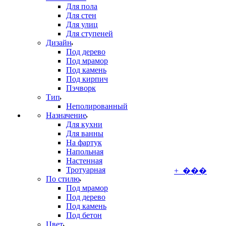
Для пола
Для стен
Для улиц
Для ступеней
Дизайн
Под дерево
Под мрамор
Под камень
Под кирпич
Пэчворк
Тип
Неполированный
Назначение
Для кухни
Для ванны
На фартук
Напольная
Настенная
Тротуарная
+ ���
По стилю
Под мрамор
Под дерево
Под камень
Под бетон
Цвет