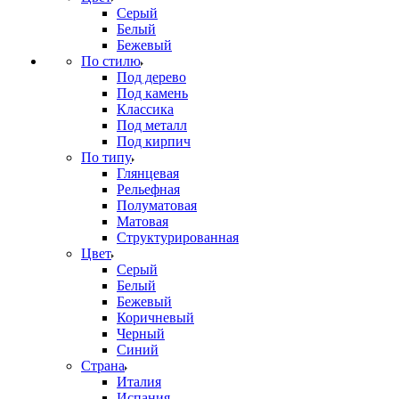
Серый
Белый
Бежевый
По стилю
Под дерево
Под камень
Классика
Под металл
Под кирпич
По типу
Глянцевая
Рельефная
Полуматовая
Матовая
Структурированная
Цвет
Серый
Белый
Бежевый
Коричневый
Черный
Синий
Страна
Италия
Испания