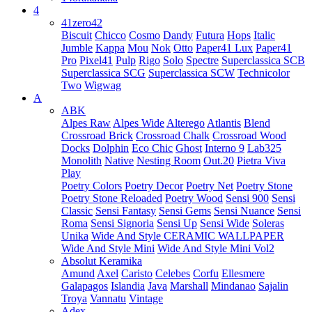
4
41zero42
Biscuit
Chicco
Cosmo
Dandy
Futura
Hops
Italic
Jumble
Kappa
Mou
Nok
Otto
Paper41 Lux
Paper41
Pro
Pixel41
Pulp
Rigo
Solo
Spectre
Superclassica SCB
Superclassica SCG
Superclassica SCW
Technicolor
Two
Wigwag
A
ABK
Alpes Raw
Alpes Wide
Alterego
Atlantis
Blend
Crossroad Brick
Crossroad Chalk
Crossroad Wood
Docks
Dolphin
Eco Chic
Ghost
Interno 9
Lab325
Monolith
Native
Nesting Room
Out.20
Pietra Viva
Play
Poetry Colors
Poetry Decor
Poetry Net
Poetry Stone
Poetry Stone Reloaded
Poetry Wood
Sensi 900
Sensi
Classic
Sensi Fantasy
Sensi Gems
Sensi Nuance
Sensi
Roma
Sensi Signoria
Sensi Up
Sensi Wide
Soleras
Unika
Wide And Style CERAMIC WALLPAPER
Wide And Style Mini
Wide And Style Mini Vol2
Absolut Keramika
Amund
Axel
Caristo
Celebes
Corfu
Ellesmere
Galapagos
Islandia
Java
Marshall
Mindanao
Sajalin
Troya
Vannatu
Vintage
Adex