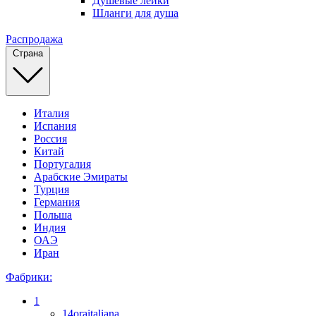
Душевые лейки
Шланги для душа
Распродажа
Страна
Италия
Испания
Россия
Китай
Португалия
Арабские Эмираты
Турция
Германия
Польша
Индия
ОАЭ
Иран
Фабрики:
1
14oraitaliana