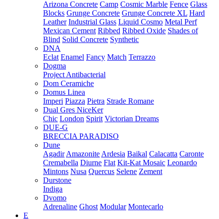
Arizona Concrete
Camp
Cosmic Marble
Fence
Glass
Blocks
Grunge Concrete
Grunge Concrete XL
Hard
Leather
Industrial Glass
Liquid Cosmo
Metal Perf
Mexican Cement
Ribbed
Ribbed Oxide
Shades of
Blind
Solid Concrete
Synthetic
DNA
Eclat
Enamel
Fancy
Match
Terrazzo
Dogma
Project Antibacterial
Dom Ceramiche
Domus Linea
Imperi
Piazza
Pietra
Strade Romane
Dual Gres NiceKer
Chic
London
Spirit
Victorian Dreams
DUE-G
BRECCIA PARADISO
Dune
Agadir
Amazonite
Ardesia
Baikal
Calacatta
Caronte
Cremabella
Diurne
Flat
Kit-Kat Mosaic
Leonardo
Mintons
Nusa
Quercus
Selene
Zement
Durstone
Indiga
Dvomo
Adrenaline
Ghost
Modular
Montecarlo
E