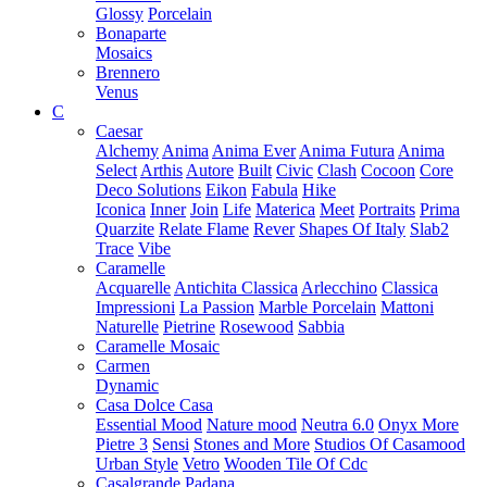
Glossy
Porcelain
Bonaparte
Mosaics
Brennero
Venus
C
Caesar
Alchemy
Anima
Anima Ever
Anima Futura
Anima
Select
Arthis
Autore
Built
Civic
Clash
Cocoon
Core
Deco Solutions
Eikon
Fabula
Hike
Iconica
Inner
Join
Life
Materica
Meet
Portraits
Prima
Quarzite
Relate Flame
Rever
Shapes Of Italy
Slab2
Trace
Vibe
Caramelle
Acquarelle
Antichita Classica
Arlecchino
Classica
Impressioni
La Passion
Marble Porcelain
Mattoni
Naturelle
Pietrine
Rosewood
Sabbia
Caramelle Mosaic
Carmen
Dynamic
Casa Dolce Casa
Essential Mood
Nature mood
Neutra 6.0
Onyx More
Pietre 3
Sensi
Stones and More
Studios Of Casamood
Urban Style
Vetro
Wooden Tile Of Cdc
Casalgrande Padana