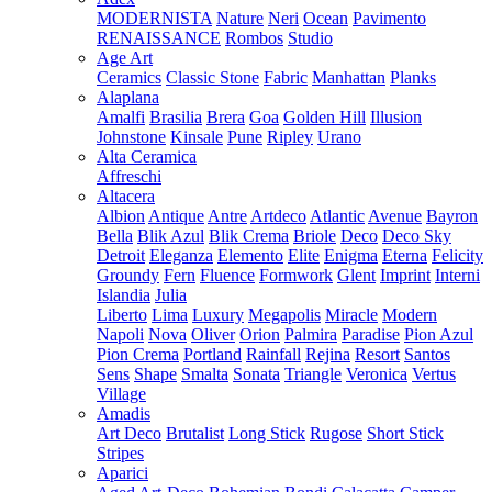
MODERNISTA
Nature
Neri
Ocean
Pavimento
RENAISSANCE
Rombos
Studio
Age Art
Ceramics
Classic Stone
Fabric
Manhattan
Planks
Alaplana
Amalfi
Brasilia
Brera
Goa
Golden Hill
Illusion
Johnstone
Kinsale
Pune
Ripley
Urano
Alta Ceramica
Affreschi
Altacera
Albion
Antique
Antre
Artdeco
Atlantic
Avenue
Bayron
Bella
Blik Azul
Blik Crema
Briole
Deco
Deco Sky
Detroit
Eleganza
Elemento
Elite
Enigma
Eterna
Felicity
Groundy
Fern
Fluence
Formwork
Glent
Imprint
Interni
Islandia
Julia
Liberto
Lima
Luxury
Megapolis
Miracle
Modern
Napoli
Nova
Oliver
Orion
Palmira
Paradise
Pion Azul
Pion Crema
Portland
Rainfall
Rejina
Resort
Santos
Sens
Shape
Smalta
Sonata
Triangle
Veronica
Vertus
Village
Amadis
Art Deco
Brutalist
Long Stick
Rugose
Short Stick
Stripes
Aparici