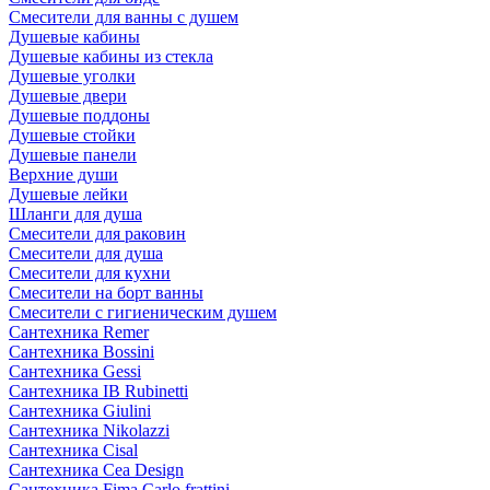
Смесители для ванны с душем
Душевые кабины
Душевые кабины из стекла
Душевые уголки
Душевые двери
Душевые поддоны
Душевые стойки
Душевые панели
Верхние души
Душевые лейки
Шланги для душа
Смесители для раковин
Смесители для душа
Смесители для кухни
Смесители на борт ванны
Смесители с гигиеническим душем
Сантехника Remer
Сантехника Bossini
Сантехника Gessi
Сантехника IB Rubinetti
Сантехника Giulini
Сантехника Nikolazzi
Сантехника Cisal
Сантехника Cea Design
Сантехника Fima Carlo frattini