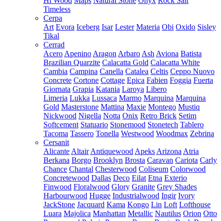
Hi Wood
Maps
Natural Stone
Onyx
Rock Salt
Timeless
Cerpa
Art
Evora
Iceberg
Isar
Lester
Materia
Obi
Oxido
Sisley
Tikal
Cerrad
Acero
Apenino
Aragon
Arbaro
Ash
Aviona
Batista
Brazilian Quarzite
Calacatta Gold
Calacatta White
Cambia
Campina
Canella
Catalea
Celtis
Ceppo Nuovo
Concrete
Cortone
Cottage
Epica
Fabien
Foggia
Fuerta
Giornata
Grapia
Katania
Laroya
Libero
Limeria
Lukka
Lussaca
Marmo
Marquina
Marquina
Gold
Masterstone
Mattina
Maxie
Montego
Mustiq
Nickwood
Nigella
Notta
Onix
Retro Brick
Setim
Softcement
Statuario
Stonemood
Stonetech
Tablero
Tacoma
Tassero
Tonella
Westwood
Woodmax
Zebrina
Cersanit
Alicante
Altair
Antiquewood
Apeks
Arizona
Atria
Berkana
Borgo
Brooklyn
Brosta
Caravan
Cariota
Carly
Chance
Chantal
Chesterwood
Coliseum
Colorwood
Concretewood
Dallas
Deco
Eilat
Etna
Exterio
Finwood
Floralwood
Glory
Granite
Grey Shades
Harbourwood
Hugge
Industrialwood
Ingir
Ivory
JackStone
Jacquard
Kama
Kongo
Lin
Loft
Lofthouse
Luara
Majolica
Manhattan
Metallic
Nautilus
Orion
Otto