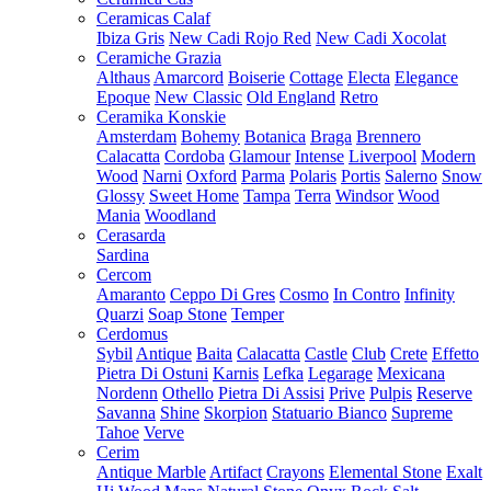
Ceramicas Calaf
Ibiza Gris
New Cadi Rojo Red
New Cadi Xocolat
Ceramiche Grazia
Althaus
Amarcord
Boiserie
Cottage
Electa
Elegance
Epoque
New Classic
Old England
Retro
Ceramika Konskie
Amsterdam
Bohemy
Botanica
Braga
Brennero
Calacatta
Cordoba
Glamour
Intense
Liverpool
Modern
Wood
Narni
Oxford
Parma
Polaris
Portis
Salerno
Snow
Glossy
Sweet Home
Tampa
Terra
Windsor
Wood
Mania
Woodland
Cerasarda
Sardina
Cercom
Amaranto
Ceppo Di Gres
Cosmo
In Contro
Infinity
Quarzi
Soap Stone
Temper
Cerdomus
Sybil
Antique
Baita
Calacatta
Castle
Club
Crete
Effetto
Pietra Di Ostuni
Karnis
Lefka
Legarage
Mexicana
Nordenn
Othello
Pietra Di Assisi
Prive
Pulpis
Reserve
Savanna
Shine
Skorpion
Statuario Bianco
Supreme
Tahoe
Verve
Cerim
Antique Marble
Artifact
Crayons
Elemental Stone
Exalt