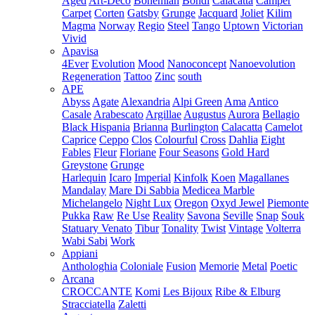
Aged
Art-Deco
Bohemian
Bondi
Calacatta
Camper
Carpet
Corten
Gatsby
Grunge
Jacquard
Joliet
Kilim
Magma
Norway
Regio
Steel
Tango
Uptown
Victorian
Vivid
Apavisa
4Ever
Evolution
Mood
Nanoconcept
Nanoevolution
Regeneration
Tattoo
Zinc
south
APE
Abyss
Agate
Alexandria
Alpi Green
Ama
Antico
Casale
Arabescato
Argillae
Augustus
Aurora
Bellagio
Black Hispania
Brianna
Burlington
Calacatta
Camelot
Caprice
Ceppo
Clos
Colourful
Cross
Dahlia
Eight
Fables
Fleur
Floriane
Four Seasons
Gold Hard
Greystone
Grunge
Harlequin
Icaro
Imperial
Kinfolk
Koen
Magallanes
Mandalay
Mare Di Sabbia
Medicea Marble
Michelangelo
Night Lux
Oregon
Oxyd Jewel
Piemonte
Pukka
Raw
Re Use
Reality
Savona
Seville
Snap
Souk
Statuary Venato
Tibur
Tonality
Twist
Vintage
Volterra
Wabi Sabi
Work
Appiani
Anthologhia
Coloniale
Fusion
Memorie
Metal
Poetic
Arcana
CROCCANTE
Komi
Les Bijoux
Ribe & Elburg
Stracciatella
Zaletti