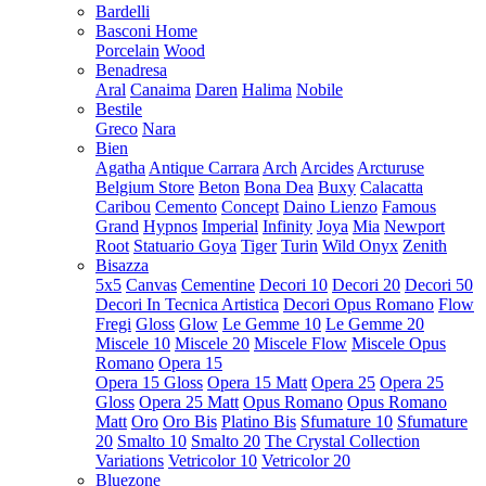
Bardelli
Basconi Home
Porcelain
Wood
Benadresa
Aral
Canaima
Daren
Halima
Nobile
Bestile
Greco
Nara
Bien
Agatha
Antique Carrara
Arch
Arcides
Arcturuse
Belgium Store
Beton
Bona Dea
Buxy
Calacatta
Caribou
Cemento
Concept
Daino Lienzo
Famous
Grand
Hypnos
Imperial
Infinity
Joya
Mia
Newport
Root
Statuario Goya
Tiger
Turin
Wild Onyx
Zenith
Bisazza
5x5
Canvas
Cementine
Decori 10
Decori 20
Decori 50
Decori In Tecnica Artistica
Decori Opus Romano
Flow
Fregi
Gloss
Glow
Le Gemme 10
Le Gemme 20
Miscele 10
Miscele 20
Miscele Flow
Miscele Opus
Romano
Opera 15
Opera 15 Gloss
Opera 15 Matt
Opera 25
Opera 25
Gloss
Opera 25 Matt
Opus Romano
Opus Romano
Matt
Oro
Oro Bis
Platino Bis
Sfumature 10
Sfumature
20
Smalto 10
Smalto 20
The Crystal Collection
Variations
Vetricolor 10
Vetricolor 20
Bluezone