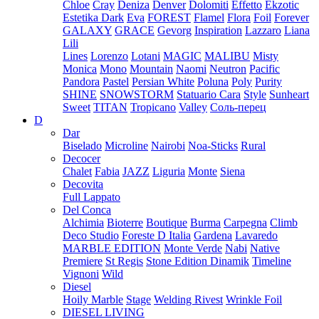
Chloe
Cray
Deniza
Denver
Dolomiti
Effetto
Ekzotic
Estetika Dark
Eva
FOREST
Flamel
Flora
Foil
Forever
GALAXY
GRACE
Gevorg
Inspiration
Lazzaro
Liana
Lili
Lines
Lorenzo
Lotani
MAGIC
MALIBU
Misty
Monica
Mono
Mountain
Naomi
Neutron
Pacific
Pandora
Pastel
Persian White
Poluna
Poly
Purity
SHINE
SNOWSTORM
Statuario Cara
Style
Sunheart
Sweet
TITAN
Tropicano
Valley
Соль-перец
D
Dar
Biselado
Microline
Nairobi
Noa-Sticks
Rural
Decocer
Chalet
Fabia
JAZZ
Liguria
Monte
Siena
Decovita
Full Lappato
Del Conca
Alchimia
Bioterre
Boutique
Burma
Carpegna
Climb
Deco Studio
Foreste D Italia
Gardena
Lavaredo
MARBLE EDITION
Monte Verde
Nabi
Native
Premiere
St Regis
Stone Edition Dinamik
Timeline
Vignoni
Wild
Diesel
Hoily Marble
Stage
Welding Rivest
Wrinkle Foil
DIESEL LIVING