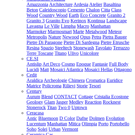
Amazzonia
Architecture
Ardesia
Atelier
Basaltina
Beton
Caleidoscopio
Cemento
Chalon
Citta
Class
Wood
Country Wood
Earth
Eco Concrete
Granito 2
Granito 3
Granito Evo
Kerinox
Kontinua
Landscape
Lavagna
Le Ville
Limpha
Macro
Manhattan
Marmoker
Marmosmart
Marte
Metalwood
Meteor
Metropolis
Nature
Newood
Opus
Petra
Pietra Bauge
Pietre Di Paragone
Pietre Di Sardegna
Pietre Etrusche
Resina
Spazio
Steeltech
Stonewash
Tavolato
Terrazzo
Terre Toscane
Titano
Ulivo
Unicolore
CE.SI
Antislip
Art Deco
Cosmo
Epoque
Fantasie
Full Body
Lucidi
Matt
Mosaici Atlantica
Mosaici Hellas
Ottagono
Cedit
Araldica
Archeologie
Chimera
Cromatica
Euridice
Matrice
Policroma
Rilievi
Storie
Tesori
Century
Aurum
Blend
CONTACT
Cottage
Cristalia
Ecostone
Geology
Glam
Jasper
Medley
Reaction
Rocknest
Stonerock
Titan
Two 0
Uptown
Ceracasa
Antic
Bluemoon
D Color
Dafne
Dolmen
Evolution
Lucentum
Manhattan
Mitica
Olimpia
Porto
Portobello
Soho
Solei
Urban
Vermont
Ceramica Cas