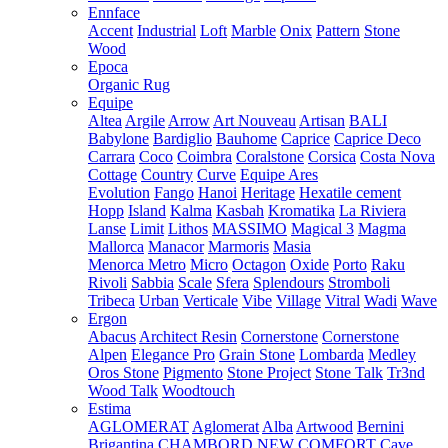
Ennface
Accent
Industrial
Loft
Marble
Onix
Pattern
Stone
Wood
Epoca
Organic Rug
Equipe
Altea
Argile
Arrow
Art Nouveau
Artisan
BALI
Babylone
Bardiglio
Bauhome
Caprice
Caprice Deco
Carrara
Coco
Coimbra
Coralstone
Corsica
Costa Nova
Cottage
Country
Curve
Equipe Ares
Evolution
Fango
Hanoi
Heritage
Hexatile cement
Hopp
Island
Kalma
Kasbah
Kromatika
La Riviera
Lanse
Limit
Lithos
MASSIMO
Magical 3
Magma
Mallorca
Manacor
Marmoris
Masia
Menorca
Metro
Micro
Octagon
Oxide
Porto
Raku
Rivoli
Sabbia
Scale
Sfera
Splendours
Stromboli
Tribeca
Urban
Verticale
Vibe
Village
Vitral
Wadi
Wave
Ergon
Abacus
Architect Resin
Cornerstone
Cornerstone
Alpen
Elegance Pro
Grain Stone
Lombarda
Medley
Oros Stone
Pigmento
Stone Project
Stone Talk
Tr3nd
Wood Talk
Woodtouch
Estima
AGLOMERAT
Aglomerat
Alba
Artwood
Bernini
Brigantina
CHAMBORD NEW
COMFORT
Cave