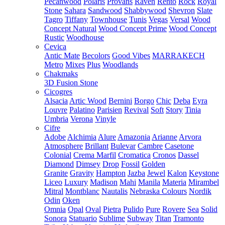
Pecanwood
Polaris
Provans
Raven
Rento
Rock
Royal
Stone
Sahara
Sandwood
Shabbywood
Shevron
Slate
Tagro
Tiffany
Townhouse
Tunis
Vegas
Versal
Wood
Concept Natural
Wood Concept Prime
Wood Concept
Rustic
Woodhouse
Cevica
Antic Mate
Becolors
Good Vibes
MARRAKECH
Metro
Mixes
Plus
Woodlands
Chakmaks
3D Fusion Stone
Cicogres
Alsacia
Artic Wood
Bernini
Borgo
Chic
Deba
Eyra
Louvre
Palatino
Parisien
Revival
Soft
Story
Tinia
Umbria
Verona
Vinyle
Cifre
Adobe
Alchimia
Alure
Amazonia
Arianne
Arvora
Atmosphere
Brillant
Bulevar
Cambre
Casetone
Colonial
Crema Marfil
Cromatica
Cronos
Dassel
Diamond
Dimsey
Drop
Fossil
Golden
Granite
Gravity
Hampton
Jazba
Jewel
Kalon
Keystone
Liceo
Luxury
Madison
Mahi
Manila
Materia
Mirambel
Mitral
Montblanc
Nautalis
Nebraska Colours
Nordik
Odin
Oken
Omnia
Opal
Oval
Pietra
Pulido
Pure
Rovere
Sea
Solid
Sonora
Statuario
Sublime
Subway
Titan
Tramonto