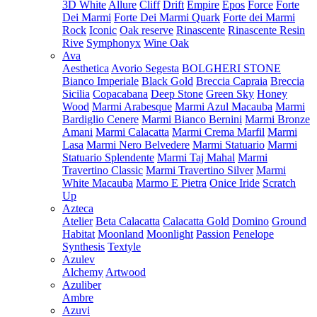
3D White
Allure
Cliff
Drift
Empire
Epos
Force
Forte
Dei Marmi
Forte Dei Marmi Quark
Forte dei Marmi
Rock
Iconic
Oak reserve
Rinascente
Rinascente Resin
Rive
Symphonyx
Wine Oak
Ava
Aesthetica
Avorio Segesta
BOLGHERI STONE
Bianco Imperiale
Black Gold
Breccia Capraia
Breccia
Sicilia
Copacabana
Deep Stone
Green Sky
Honey
Wood
Marmi Arabesque
Marmi Azul Macauba
Marmi
Bardiglio Cenere
Marmi Bianco Bernini
Marmi Bronze
Amani
Marmi Calacatta
Marmi Crema Marfil
Marmi
Lasa
Marmi Nero Belvedere
Marmi Statuario
Marmi
Statuario Splendente
Marmi Taj Mahal
Marmi
Travertino Classic
Marmi Travertino Silver
Marmi
White Macauba
Marmo E Pietra
Onice Iride
Scratch
Up
Azteca
Atelier
Beta Calacatta
Calacatta Gold
Domino
Ground
Habitat
Moonland
Moonlight
Passion
Penelope
Synthesis
Textyle
Azulev
Alchemy
Artwood
Azuliber
Ambre
Azuvi