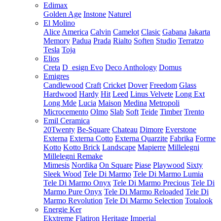
Edimax
Golden Age
Instone
Naturel
El Molino
Alice
America
Calvin
Camelot
Clasic
Gabana
Jakarta
Memory
Padua
Prada
Rialto
Soften
Studio
Terratzo
Tesla
Toja
Elios
Creta
D_esign Evo
Deco Anthology
Domus
Emigres
Candlewood
Craft
Cricket
Dover
Freedom
Glass
Hardwood
Hardy
Hit
Leed
Linus Velvete
Long Ext
Long Mde
Lucia
Maison
Medina
Metropoli
Microcemento
Olmo
Slab
Soft
Teide
Timber
Trento
Emil Ceramica
20Twenty
Be-Square
Chateau
Dimore
Everstone
Externa
Externa Cotto
Externa Quarzite
Fabrika
Forme
Kotto
Kotto Brick
Landscape
Mapierre
Millelegni
Millelegni Remake
Mimesis
Nordika
On Square
Piase
Playwood
Sixty
Sleek Wood
Tele Di Marmo
Tele Di Marmo Lumia
Tele Di Marmo Onyx
Tele Di Marmo Precious
Tele Di
Marmo Pure Onyx
Tele Di Marmo Reloaded
Tele Di
Marmo Revolution
Tele Di Marmo Selection
Totalook
Energie Ker
Ekxtreme
Flatiron
Heritage
Imperial