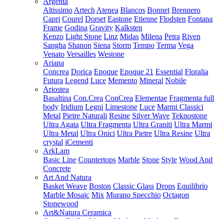
Argenta
Altissimo
Artech
Atenea
Blancos
Bonnet
Brennero
Capri
Courel
Dorset
Eastone
Etienne
Flodsten
Fontana
Frame
Godina
Gravity
Kalksten
Kenzo
Light Stone
Linz
Midas
Milena
Petra
Riven
Sangha
Shanon
Siena
Storm
Tempo
Terma
Vega
Venato
Versailles
Westone
Ariana
Concrea
Dorica
Epoque
Epoque 21
Essential
Floralia
Futura
Legend
Luce
Memento
Mineral
Nobile
Ariostea
Basaltina
Con.Crea
ConCrea
Elementae
Fragmenta full
body
Iridium
Legni
Limestone
Luce
Marmi Classici
Metal
Pietre Naturali
Resine
Silver Wave
Teknostone
Ultra Agata
Ultra Fragmenta
Ultra Graniti
Ultra Marmi
Ultra Metal
Ultra Onici
Ultra Pietre
Ultra Resine
Ultra
crystal
iCementi
ArkLam
Basic Line
Countertops
Marble
Stone
Style
Wood And
Concrete
Art And Natura
Basket Weave
Boston
Classic Glass
Drops
Equilibrio
Marble Mosaic
Mix
Murano Specchio
Octagon
Stonewood
Art&Natura Ceramica