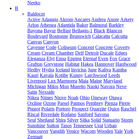
Neeko
B
Baldocer
Active
Adaggio
Akrom
Ancares
Andrea
Anore
Arkety
Arlon
Athenea
Atlantida
Baker
Balmoral
Barkley
Bayona
Bayur
Belfast
Bellagio-1
Black
Blancos
Boulevard
Boutonne
Brunswich
Calacatta
Calcutta
Canvas
Canyon
Cayenne
Code
Coliseum
Concept
Concrete
Coverty
Cream
Cream Chamber
Delf
Detroit
Ducale
Edges
Eleganza
Elyt
Enna
Epping
Eternal
Even
Fox
Grace
Grafton
Greystone
Habitat
Hakea
Hannover
Hardwood
Hedby
Hydra
Iceland
Invictus
June
Kaliva
Kamba
Kauri
Kavala
Kotibe
Kunny
Larchwood
Leeds
Liverpool
Lux Marmorea
Maia
Maine
Maryland
Michigan
Milos
Mon
Muretto
Naoki
Navora
Neve
Satin
Nexside
Nikea
Nimes
Niove
Noah
Ohio
Oneway
Otawa
Oxiline
Ozone
Parsel
Patmos
Pembrey
Pienza
Pierre
Piggot
Polaris
Portoro
Prospect
Quarzite
Quios
Raschel
Riscal
Riverdale
Rodano
Sanford
Savona
Seul
Shetland
Shira
Silver
Sitka
Solid
Statuario
Storm
Sunshine
Sutton
Tasos
Tennessee
Ural
Urban
Vancouver
Vanglih
Venice
Wacom
Wooden
Yale
York
Zermatt