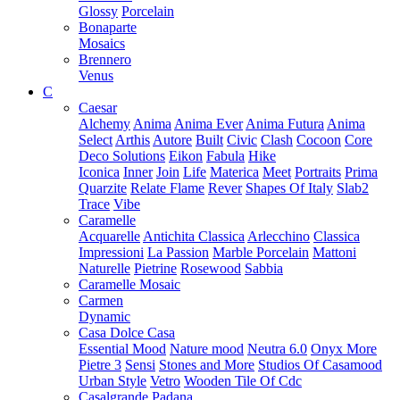
Glossy
Porcelain
Bonaparte
Mosaics
Brennero
Venus
C
Caesar
Alchemy
Anima
Anima Ever
Anima Futura
Anima
Select
Arthis
Autore
Built
Civic
Clash
Cocoon
Core
Deco Solutions
Eikon
Fabula
Hike
Iconica
Inner
Join
Life
Materica
Meet
Portraits
Prima
Quarzite
Relate Flame
Rever
Shapes Of Italy
Slab2
Trace
Vibe
Caramelle
Acquarelle
Antichita Classica
Arlecchino
Classica
Impressioni
La Passion
Marble Porcelain
Mattoni
Naturelle
Pietrine
Rosewood
Sabbia
Caramelle Mosaic
Carmen
Dynamic
Casa Dolce Casa
Essential Mood
Nature mood
Neutra 6.0
Onyx More
Pietre 3
Sensi
Stones and More
Studios Of Casamood
Urban Style
Vetro
Wooden Tile Of Cdc
Casalgrande Padana