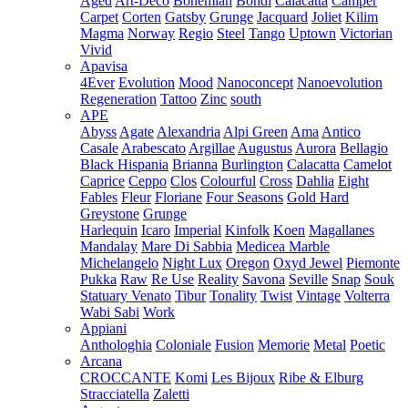
Aged
Art-Deco
Bohemian
Bondi
Calacatta
Camper
Carpet
Corten
Gatsby
Grunge
Jacquard
Joliet
Kilim
Magma
Norway
Regio
Steel
Tango
Uptown
Victorian
Vivid
Apavisa
4Ever
Evolution
Mood
Nanoconcept
Nanoevolution
Regeneration
Tattoo
Zinc
south
APE
Abyss
Agate
Alexandria
Alpi Green
Ama
Antico
Casale
Arabescato
Argillae
Augustus
Aurora
Bellagio
Black Hispania
Brianna
Burlington
Calacatta
Camelot
Caprice
Ceppo
Clos
Colourful
Cross
Dahlia
Eight
Fables
Fleur
Floriane
Four Seasons
Gold Hard
Greystone
Grunge
Harlequin
Icaro
Imperial
Kinfolk
Koen
Magallanes
Mandalay
Mare Di Sabbia
Medicea Marble
Michelangelo
Night Lux
Oregon
Oxyd Jewel
Piemonte
Pukka
Raw
Re Use
Reality
Savona
Seville
Snap
Souk
Statuary Venato
Tibur
Tonality
Twist
Vintage
Volterra
Wabi Sabi
Work
Appiani
Anthologhia
Coloniale
Fusion
Memorie
Metal
Poetic
Arcana
CROCCANTE
Komi
Les Bijoux
Ribe & Elburg
Stracciatella
Zaletti