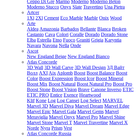
Ceppo Di Gre
Marmo
Moderno
Moderno Beton
Moderno Stucco
Onyx
Slate
Travertino
Una Pietra
Artcer
1Xl
2Xl
Cement
Eco Marble
Marble
Onix
Wood
Arte
Aldea
Amazonia
Barbados
Bellante
Blanca
Broken
Castanio
Cava
Colori
Coralle
Dorado
Dorado Stone
Elba
Estrella
Etno
Fuoco
Graniti
Grigia
Karyntia
Navara
Navona
Nella
Onde
Ascot
New England Beige
New England Bianco
Atlas Concorde
3D Wall
3D Wall Carve
3D Wall Design
3Д Вайт
Волл
AXI
Aix
Aplomb
Boost
Boost Balance
Boost
Color
Boost Expression
Boost Icor
Boost Mineral
Boost Mix
Boost Natural
Boost Natural Pro
Boost Pro
Boost Stone
Boost Vision
Brave
Canone Inverso
ETIC
ETIC PRO
Entice
Exence
Heartwood
Klif
Kone
Log
Log Cansei
Log Select
MARVEL
Marvel 3D
Marvel Diva
Marvel Dream
Marvel Edge
Marvel Epic
Marvel Gala
Marvel Gems
Marvel
Meraviglia
Marvel Onyx
Marvel Pro
Marvel Shine
Marvel Stone
Marvel T
Marvel Travertine
Marvel X
Norde
Nyra
Prism
Vest
Atlas Concorde Russia