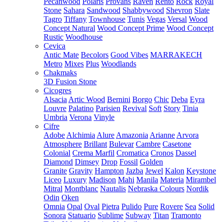
Pecanwood
Polaris
Provans
Raven
Rento
Rock
Royal
Stone
Sahara
Sandwood
Shabbywood
Shevron
Slate
Tagro
Tiffany
Townhouse
Tunis
Vegas
Versal
Wood
Concept Natural
Wood Concept Prime
Wood Concept
Rustic
Woodhouse
Cevica
Antic Mate
Becolors
Good Vibes
MARRAKECH
Metro
Mixes
Plus
Woodlands
Chakmaks
3D Fusion Stone
Cicogres
Alsacia
Artic Wood
Bernini
Borgo
Chic
Deba
Eyra
Louvre
Palatino
Parisien
Revival
Soft
Story
Tinia
Umbria
Verona
Vinyle
Cifre
Adobe
Alchimia
Alure
Amazonia
Arianne
Arvora
Atmosphere
Brillant
Bulevar
Cambre
Casetone
Colonial
Crema Marfil
Cromatica
Cronos
Dassel
Diamond
Dimsey
Drop
Fossil
Golden
Granite
Gravity
Hampton
Jazba
Jewel
Kalon
Keystone
Liceo
Luxury
Madison
Mahi
Manila
Materia
Mirambel
Mitral
Montblanc
Nautalis
Nebraska Colours
Nordik
Odin
Oken
Omnia
Opal
Oval
Pietra
Pulido
Pure
Rovere
Sea
Solid
Sonora
Statuario
Sublime
Subway
Titan
Tramonto