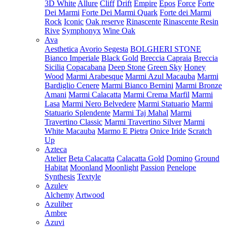
3D White
Allure
Cliff
Drift
Empire
Epos
Force
Forte
Dei Marmi
Forte Dei Marmi Quark
Forte dei Marmi
Rock
Iconic
Oak reserve
Rinascente
Rinascente Resin
Rive
Symphonyx
Wine Oak
Ava
Aesthetica
Avorio Segesta
BOLGHERI STONE
Bianco Imperiale
Black Gold
Breccia Capraia
Breccia
Sicilia
Copacabana
Deep Stone
Green Sky
Honey
Wood
Marmi Arabesque
Marmi Azul Macauba
Marmi
Bardiglio Cenere
Marmi Bianco Bernini
Marmi Bronze
Amani
Marmi Calacatta
Marmi Crema Marfil
Marmi
Lasa
Marmi Nero Belvedere
Marmi Statuario
Marmi
Statuario Splendente
Marmi Taj Mahal
Marmi
Travertino Classic
Marmi Travertino Silver
Marmi
White Macauba
Marmo E Pietra
Onice Iride
Scratch
Up
Azteca
Atelier
Beta Calacatta
Calacatta Gold
Domino
Ground
Habitat
Moonland
Moonlight
Passion
Penelope
Synthesis
Textyle
Azulev
Alchemy
Artwood
Azuliber
Ambre
Azuvi