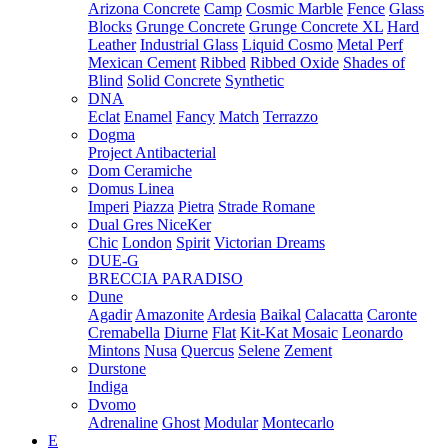
Arizona Concrete
Camp
Cosmic Marble
Fence
Glass
Blocks
Grunge Concrete
Grunge Concrete XL
Hard
Leather
Industrial Glass
Liquid Cosmo
Metal Perf
Mexican Cement
Ribbed
Ribbed Oxide
Shades of
Blind
Solid Concrete
Synthetic
DNA
Eclat
Enamel
Fancy
Match
Terrazzo
Dogma
Project Antibacterial
Dom Ceramiche
Domus Linea
Imperi
Piazza
Pietra
Strade Romane
Dual Gres NiceKer
Chic
London
Spirit
Victorian Dreams
DUE-G
BRECCIA PARADISO
Dune
Agadir
Amazonite
Ardesia
Baikal
Calacatta
Caronte
Cremabella
Diurne
Flat
Kit-Kat Mosaic
Leonardo
Mintons
Nusa
Quercus
Selene
Zement
Durstone
Indiga
Dvomo
Adrenaline
Ghost
Modular
Montecarlo
E