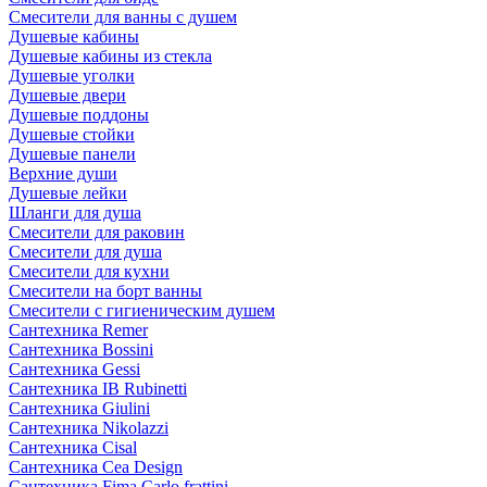
Смесители для ванны с душем
Душевые кабины
Душевые кабины из стекла
Душевые уголки
Душевые двери
Душевые поддоны
Душевые стойки
Душевые панели
Верхние души
Душевые лейки
Шланги для душа
Смесители для раковин
Смесители для душа
Смесители для кухни
Смесители на борт ванны
Смесители с гигиеническим душем
Сантехника Remer
Сантехника Bossini
Сантехника Gessi
Сантехника IB Rubinetti
Сантехника Giulini
Сантехника Nikolazzi
Сантехника Cisal
Сантехника Cea Design
Сантехника Fima Carlo frattini