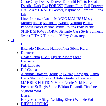
Chloe
Cray
Deniza
Denver
Dolomiti
Effetto
Ekzotic
Estetika Dark
Eva
FOREST
Flamel
Flora
Foil
Forever
GALAXY
GRACE
Gevorg
Inspiration
Lazzaro
Liana
Lili
Lines
Lorenzo
Lotani
MAGIC
MALIBU
Misty
Monica
Mono
Mountain
Naomi
Neutron
Pacific
Pandora
Pastel
Persian White
Poluna
Poly
Purity
SHINE
SNOWSTORM
Statuario Cara
Style
Sunheart
Sweet
TITAN
Tropicano
Valley
Соль-перец
D
Dar
Biselado
Microline
Nairobi
Noa-Sticks
Rural
Decocer
Chalet
Fabia
JAZZ
Liguria
Monte
Siena
Decovita
Full Lappato
Del Conca
Alchimia
Bioterre
Boutique
Burma
Carpegna
Climb
Deco Studio
Foreste D Italia
Gardena
Lavaredo
MARBLE EDITION
Monte Verde
Nabi
Native
Premiere
St Regis
Stone Edition Dinamik
Timeline
Vignoni
Wild
Diesel
Hoily Marble
Stage
Welding Rivest
Wrinkle Foil
DIESEL LIVING