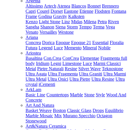
Argenta
Altissimo
Artech
Atenea
Blancos
Bonnet
Brennero
Capri
Courel
Dorset
Eastone
Etienne
Flodsten
Fontana
Frame
Godina
Gravity
Kalksten
Kenzo
Light Stone
Linz
Midas
Milena
Petra
Riven
Sangha
Shanon
Siena
Storm
Tempo
Terma
Vega
Venato
Versailles
Westone
Ariana
Concrea
Dorica
Epoque
Epoque 21
Essential
Floralia
Futura
Legend
Luce
Memento
Mineral
Nobile
Ariostea
Basaltina
Con.Crea
ConCrea
Elementae
Fragmenta full
body
Iridium
Legni
Limestone
Luce
Marmi Classici
Metal
Pietre Naturali
Resine
Silver Wave
Teknostone
Ultra Agata
Ultra Fragmenta
Ultra Graniti
Ultra Marmi
Ultra Metal
Ultra Onici
Ultra Pietre
Ultra Resine
Ultra
crystal
iCementi
ArkLam
Basic Line
Countertops
Marble
Stone
Style
Wood And
Concrete
Art And Natura
Basket Weave
Boston
Classic Glass
Drops
Equilibrio
Marble Mosaic
Mix
Murano Specchio
Octagon
Stonewood
Art&Natura Ceramica