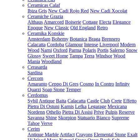
Ceramicas Calaf
Ibiza Gris
New Cadi Rojo Red
New Cadi Xocolat
Ceramiche Grazia
Althaus
Amarcord
Boiserie
Cottage
Electa
Elegance
Epoque
New Classic
Old England
Retro
Ceramika Konskie
Amsterdam
Bohemy
Botanica
Braga
Brennero
Calacatta
Cordoba
Glamour
Intense
Liverpool
Modern
Wood
Narni
Oxford
Parma
Polaris
Portis
Salerno
Snow
Glossy
Sweet Home
Tampa
Terra
Windsor
Wood
Mania
Woodland
Cerasarda
Sardina
Cercom
Amaranto
Ceppo Di Gres
Cosmo
In Contro
Infinity
Quarzi
Soap Stone
Temper
Cerdomus
Sybil
Antique
Baita
Calacatta
Castle
Club
Crete
Effetto
Pietra Di Ostuni
Karnis
Lefka
Legarage
Mexicana
Nordenn
Othello
Pietra Di Assisi
Prive
Pulpis
Reserve
Savanna
Shine
Skorpion
Statuario Bianco
Supreme
Tahoe
Verve
Cerim
Antique Marble
Artifact
Crayons
Elemental Stone
Exalt