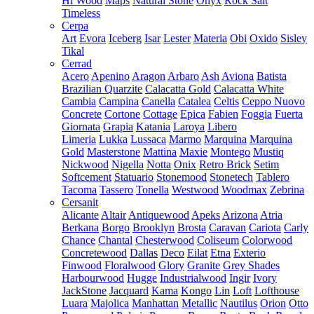
Hi Wood
Maps
Natural Stone
Onyx
Rock Salt
Timeless
Cerpa
Art
Evora
Iceberg
Isar
Lester
Materia
Obi
Oxido
Sisley
Tikal
Cerrad
Acero
Apenino
Aragon
Arbaro
Ash
Aviona
Batista
Brazilian Quarzite
Calacatta Gold
Calacatta White
Cambia
Campina
Canella
Catalea
Celtis
Ceppo Nuovo
Concrete
Cortone
Cottage
Epica
Fabien
Foggia
Fuerta
Giornata
Grapia
Katania
Laroya
Libero
Limeria
Lukka
Lussaca
Marmo
Marquina
Marquina
Gold
Masterstone
Mattina
Maxie
Montego
Mustiq
Nickwood
Nigella
Notta
Onix
Retro Brick
Setim
Softcement
Statuario
Stonemood
Stonetech
Tablero
Tacoma
Tassero
Tonella
Westwood
Woodmax
Zebrina
Cersanit
Alicante
Altair
Antiquewood
Apeks
Arizona
Atria
Berkana
Borgo
Brooklyn
Brosta
Caravan
Cariota
Carly
Chance
Chantal
Chesterwood
Coliseum
Colorwood
Concretewood
Dallas
Deco
Eilat
Etna
Exterio
Finwood
Floralwood
Glory
Granite
Grey Shades
Harbourwood
Hugge
Industrialwood
Ingir
Ivory
JackStone
Jacquard
Kama
Kongo
Lin
Loft
Lofthouse
Luara
Majolica
Manhattan
Metallic
Nautilus
Orion
Otto