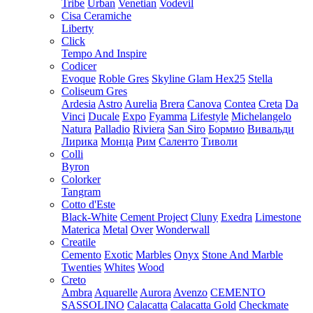
Tribe
Urban
Venetian
Vodevil
Cisa Ceramiche
Liberty
Click
Tempo And Inspire
Codicer
Evoque
Roble Gres
Skyline Glam Hex25
Stella
Coliseum Gres
Ardesia
Astro
Aurelia
Brera
Canova
Contea
Creta
Da
Vinci
Ducale
Expo
Fyamma
Lifestyle
Michelangelo
Natura
Palladio
Riviera
San Siro
Бормио
Вивальди
Лирика
Монца
Рим
Саленто
Тиволи
Colli
Byron
Colorker
Tangram
Cotto d'Este
Black-White
Cement Project
Cluny
Exedra
Limestone
Materica
Metal
Over
Wonderwall
Creatile
Cemento
Exotic
Marbles
Onyx
Stone And Marble
Twenties
Whites
Wood
Creto
Ambra
Aquarelle
Aurora
Avenzo
CEMENTO
SASSOLINO
Calacatta
Calacatta Gold
Checkmate