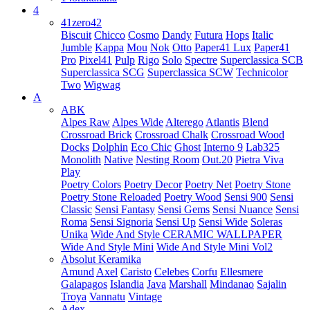
4
41zero42
Biscuit
Chicco
Cosmo
Dandy
Futura
Hops
Italic
Jumble
Kappa
Mou
Nok
Otto
Paper41 Lux
Paper41
Pro
Pixel41
Pulp
Rigo
Solo
Spectre
Superclassica SCB
Superclassica SCG
Superclassica SCW
Technicolor
Two
Wigwag
A
ABK
Alpes Raw
Alpes Wide
Alterego
Atlantis
Blend
Crossroad Brick
Crossroad Chalk
Crossroad Wood
Docks
Dolphin
Eco Chic
Ghost
Interno 9
Lab325
Monolith
Native
Nesting Room
Out.20
Pietra Viva
Play
Poetry Colors
Poetry Decor
Poetry Net
Poetry Stone
Poetry Stone Reloaded
Poetry Wood
Sensi 900
Sensi
Classic
Sensi Fantasy
Sensi Gems
Sensi Nuance
Sensi
Roma
Sensi Signoria
Sensi Up
Sensi Wide
Soleras
Unika
Wide And Style CERAMIC WALLPAPER
Wide And Style Mini
Wide And Style Mini Vol2
Absolut Keramika
Amund
Axel
Caristo
Celebes
Corfu
Ellesmere
Galapagos
Islandia
Java
Marshall
Mindanao
Sajalin
Troya
Vannatu
Vintage
Adex