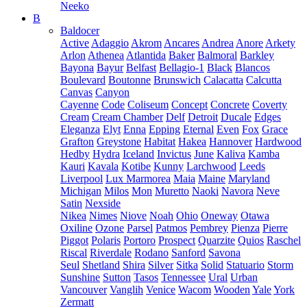
Neeko
B
Baldocer
Active
Adaggio
Akrom
Ancares
Andrea
Anore
Arkety
Arlon
Athenea
Atlantida
Baker
Balmoral
Barkley
Bayona
Bayur
Belfast
Bellagio-1
Black
Blancos
Boulevard
Boutonne
Brunswich
Calacatta
Calcutta
Canvas
Canyon
Cayenne
Code
Coliseum
Concept
Concrete
Coverty
Cream
Cream Chamber
Delf
Detroit
Ducale
Edges
Eleganza
Elyt
Enna
Epping
Eternal
Even
Fox
Grace
Grafton
Greystone
Habitat
Hakea
Hannover
Hardwood
Hedby
Hydra
Iceland
Invictus
June
Kaliva
Kamba
Kauri
Kavala
Kotibe
Kunny
Larchwood
Leeds
Liverpool
Lux Marmorea
Maia
Maine
Maryland
Michigan
Milos
Mon
Muretto
Naoki
Navora
Neve
Satin
Nexside
Nikea
Nimes
Niove
Noah
Ohio
Oneway
Otawa
Oxiline
Ozone
Parsel
Patmos
Pembrey
Pienza
Pierre
Piggot
Polaris
Portoro
Prospect
Quarzite
Quios
Raschel
Riscal
Riverdale
Rodano
Sanford
Savona
Seul
Shetland
Shira
Silver
Sitka
Solid
Statuario
Storm
Sunshine
Sutton
Tasos
Tennessee
Ural
Urban
Vancouver
Vanglih
Venice
Wacom
Wooden
Yale
York
Zermatt