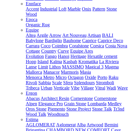
Ennface
Accent
Industrial
Loft
Marble
Onix
Pattern
Stone
Wood
Epoca
Organic Rug
Equipe
Altea
Argile
Arrow
Art Nouveau
Artisan
BALI
Babylone
Bardiglio
Bauhome
Caprice
Caprice Deco
Carrara
Coco
Coimbra
Coralstone
Corsica
Costa Nova
Cottage
Country
Curve
Equipe Ares
Evolution
Fango
Hanoi
Heritage
Hexatile cement
Hopp
Island
Kalma
Kasbah
Kromatika
La Riviera
Lanse
Limit
Lithos
MASSIMO
Magical 3
Magma
Mallorca
Manacor
Marmoris
Masia
Menorca
Metro
Micro
Octagon
Oxide
Porto
Raku
Rivoli
Sabbia
Scale
Sfera
Splendours
Stromboli
Tribeca
Urban
Verticale
Vibe
Village
Vitral
Wadi
Wave
Ergon
Abacus
Architect Resin
Cornerstone
Cornerstone
Alpen
Elegance Pro
Grain Stone
Lombarda
Medley
Oros Stone
Pigmento
Stone Project
Stone Talk
Tr3nd
Wood Talk
Woodtouch
Estima
AGLOMERAT
Aglomerat
Alba
Artwood
Bernini
Brigantina
CHAMBORD NEW
COMFORT
Cave