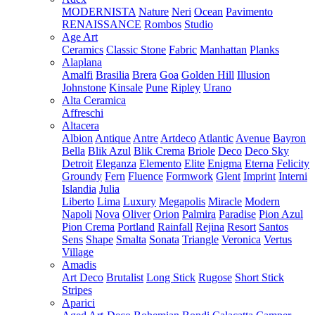
MODERNISTA
Nature
Neri
Ocean
Pavimento
RENAISSANCE
Rombos
Studio
Age Art
Ceramics
Classic Stone
Fabric
Manhattan
Planks
Alaplana
Amalfi
Brasilia
Brera
Goa
Golden Hill
Illusion
Johnstone
Kinsale
Pune
Ripley
Urano
Alta Ceramica
Affreschi
Altacera
Albion
Antique
Antre
Artdeco
Atlantic
Avenue
Bayron
Bella
Blik Azul
Blik Crema
Briole
Deco
Deco Sky
Detroit
Eleganza
Elemento
Elite
Enigma
Eterna
Felicity
Groundy
Fern
Fluence
Formwork
Glent
Imprint
Interni
Islandia
Julia
Liberto
Lima
Luxury
Megapolis
Miracle
Modern
Napoli
Nova
Oliver
Orion
Palmira
Paradise
Pion Azul
Pion Crema
Portland
Rainfall
Rejina
Resort
Santos
Sens
Shape
Smalta
Sonata
Triangle
Veronica
Vertus
Village
Amadis
Art Deco
Brutalist
Long Stick
Rugose
Short Stick
Stripes
Aparici