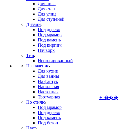
Для пола
Для стен
Для улиц
Для ступеней
Дизайн
Под дерево
Под мрамор
Под камень
Под кирпич
Пэчворк
Тип
Неполированный
Назначение
Для кухни
Для ванны
На фартук
Напольная
Настенная
Тротуарная
+ ���
По стилю
Под мрамор
Под дерево
Под камень
Под бетон
Цвет