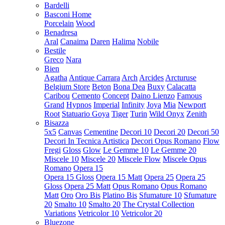
Bardelli
Basconi Home
Porcelain
Wood
Benadresa
Aral
Canaima
Daren
Halima
Nobile
Bestile
Greco
Nara
Bien
Agatha
Antique Carrara
Arch
Arcides
Arcturuse
Belgium Store
Beton
Bona Dea
Buxy
Calacatta
Caribou
Cemento
Concept
Daino Lienzo
Famous
Grand
Hypnos
Imperial
Infinity
Joya
Mia
Newport
Root
Statuario Goya
Tiger
Turin
Wild Onyx
Zenith
Bisazza
5x5
Canvas
Cementine
Decori 10
Decori 20
Decori 50
Decori In Tecnica Artistica
Decori Opus Romano
Flow
Fregi
Gloss
Glow
Le Gemme 10
Le Gemme 20
Miscele 10
Miscele 20
Miscele Flow
Miscele Opus
Romano
Opera 15
Opera 15 Gloss
Opera 15 Matt
Opera 25
Opera 25
Gloss
Opera 25 Matt
Opus Romano
Opus Romano
Matt
Oro
Oro Bis
Platino Bis
Sfumature 10
Sfumature
20
Smalto 10
Smalto 20
The Crystal Collection
Variations
Vetricolor 10
Vetricolor 20
Bluezone