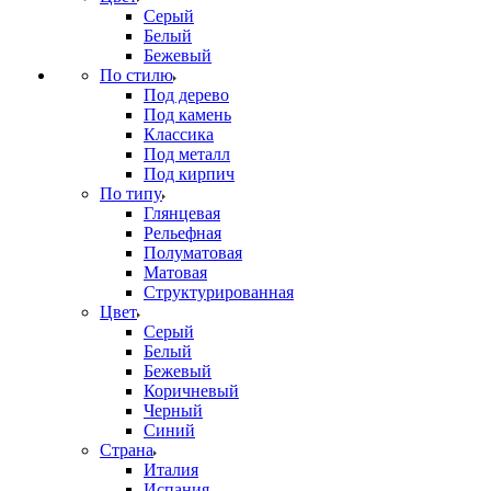
Серый
Белый
Бежевый
По стилю
Под дерево
Под камень
Классика
Под металл
Под кирпич
По типу
Глянцевая
Рельефная
Полуматовая
Матовая
Структурированная
Цвет
Серый
Белый
Бежевый
Коричневый
Черный
Синий
Страна
Италия
Испания