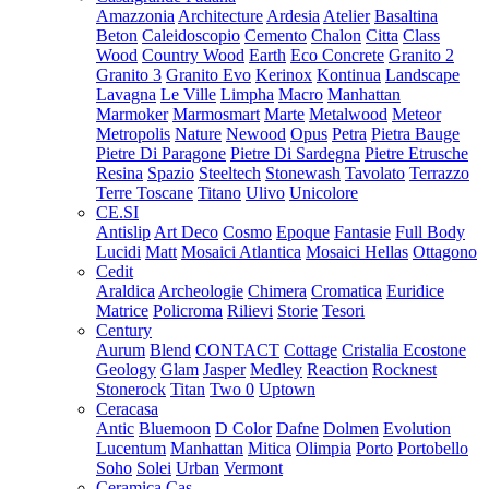
Amazzonia
Architecture
Ardesia
Atelier
Basaltina
Beton
Caleidoscopio
Cemento
Chalon
Citta
Class
Wood
Country Wood
Earth
Eco Concrete
Granito 2
Granito 3
Granito Evo
Kerinox
Kontinua
Landscape
Lavagna
Le Ville
Limpha
Macro
Manhattan
Marmoker
Marmosmart
Marte
Metalwood
Meteor
Metropolis
Nature
Newood
Opus
Petra
Pietra Bauge
Pietre Di Paragone
Pietre Di Sardegna
Pietre Etrusche
Resina
Spazio
Steeltech
Stonewash
Tavolato
Terrazzo
Terre Toscane
Titano
Ulivo
Unicolore
CE.SI
Antislip
Art Deco
Cosmo
Epoque
Fantasie
Full Body
Lucidi
Matt
Mosaici Atlantica
Mosaici Hellas
Ottagono
Cedit
Araldica
Archeologie
Chimera
Cromatica
Euridice
Matrice
Policroma
Rilievi
Storie
Tesori
Century
Aurum
Blend
CONTACT
Cottage
Cristalia
Ecostone
Geology
Glam
Jasper
Medley
Reaction
Rocknest
Stonerock
Titan
Two 0
Uptown
Ceracasa
Antic
Bluemoon
D Color
Dafne
Dolmen
Evolution
Lucentum
Manhattan
Mitica
Olimpia
Porto
Portobello
Soho
Solei
Urban
Vermont
Ceramica Cas