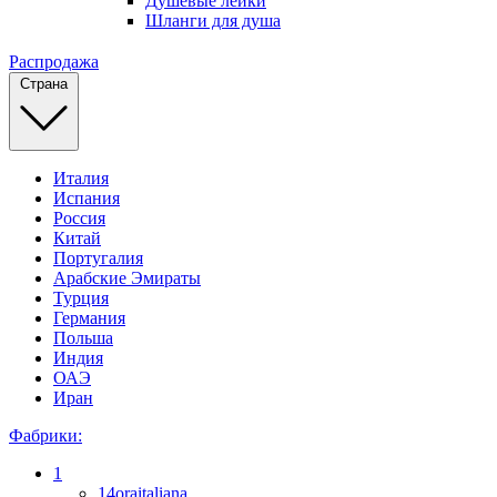
Душевые лейки
Шланги для душа
Распродажа
Страна
Италия
Испания
Россия
Китай
Португалия
Арабские Эмираты
Турция
Германия
Польша
Индия
ОАЭ
Иран
Фабрики:
1
14oraitaliana