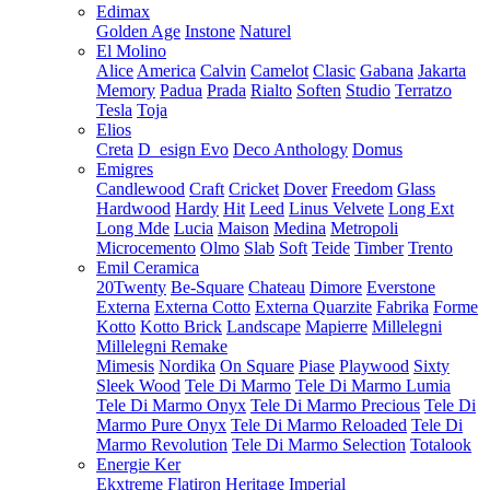
Edimax
Golden Age
Instone
Naturel
El Molino
Alice
America
Calvin
Camelot
Clasic
Gabana
Jakarta
Memory
Padua
Prada
Rialto
Soften
Studio
Terratzo
Tesla
Toja
Elios
Creta
D_esign Evo
Deco Anthology
Domus
Emigres
Candlewood
Craft
Cricket
Dover
Freedom
Glass
Hardwood
Hardy
Hit
Leed
Linus Velvete
Long Ext
Long Mde
Lucia
Maison
Medina
Metropoli
Microcemento
Olmo
Slab
Soft
Teide
Timber
Trento
Emil Ceramica
20Twenty
Be-Square
Chateau
Dimore
Everstone
Externa
Externa Cotto
Externa Quarzite
Fabrika
Forme
Kotto
Kotto Brick
Landscape
Mapierre
Millelegni
Millelegni Remake
Mimesis
Nordika
On Square
Piase
Playwood
Sixty
Sleek Wood
Tele Di Marmo
Tele Di Marmo Lumia
Tele Di Marmo Onyx
Tele Di Marmo Precious
Tele Di
Marmo Pure Onyx
Tele Di Marmo Reloaded
Tele Di
Marmo Revolution
Tele Di Marmo Selection
Totalook
Energie Ker
Ekxtreme
Flatiron
Heritage
Imperial