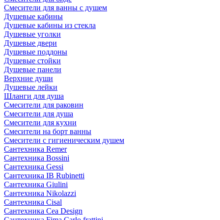
Смесители для ванны с душем
Душевые кабины
Душевые кабины из стекла
Душевые уголки
Душевые двери
Душевые поддоны
Душевые стойки
Душевые панели
Верхние души
Душевые лейки
Шланги для душа
Смесители для раковин
Смесители для душа
Смесители для кухни
Смесители на борт ванны
Смесители с гигиеническим душем
Сантехника Remer
Сантехника Bossini
Сантехника Gessi
Сантехника IB Rubinetti
Сантехника Giulini
Сантехника Nikolazzi
Сантехника Cisal
Сантехника Cea Design
Сантехника Fima Carlo frattini