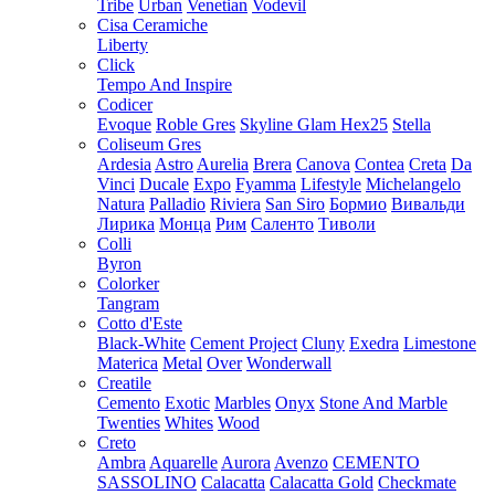
Tribe
Urban
Venetian
Vodevil
Cisa Ceramiche
Liberty
Click
Tempo And Inspire
Codicer
Evoque
Roble Gres
Skyline Glam Hex25
Stella
Coliseum Gres
Ardesia
Astro
Aurelia
Brera
Canova
Contea
Creta
Da
Vinci
Ducale
Expo
Fyamma
Lifestyle
Michelangelo
Natura
Palladio
Riviera
San Siro
Бормио
Вивальди
Лирика
Монца
Рим
Саленто
Тиволи
Colli
Byron
Colorker
Tangram
Cotto d'Este
Black-White
Cement Project
Cluny
Exedra
Limestone
Materica
Metal
Over
Wonderwall
Creatile
Cemento
Exotic
Marbles
Onyx
Stone And Marble
Twenties
Whites
Wood
Creto
Ambra
Aquarelle
Aurora
Avenzo
CEMENTO
SASSOLINO
Calacatta
Calacatta Gold
Checkmate