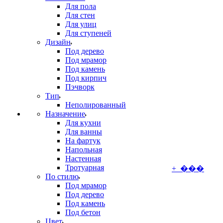
Для пола
Для стен
Для улиц
Для ступеней
Дизайн
Под дерево
Под мрамор
Под камень
Под кирпич
Пэчворк
Тип
Неполированный
Назначение
Для кухни
Для ванны
На фартук
Напольная
Настенная
Тротуарная
+ ���
По стилю
Под мрамор
Под дерево
Под камень
Под бетон
Цвет