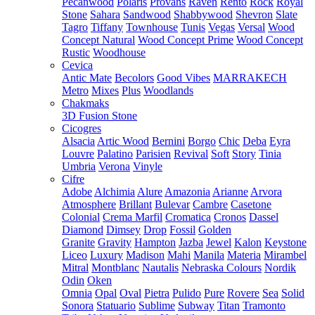
Pecanwood
Polaris
Provans
Raven
Rento
Rock
Royal
Stone
Sahara
Sandwood
Shabbywood
Shevron
Slate
Tagro
Tiffany
Townhouse
Tunis
Vegas
Versal
Wood
Concept Natural
Wood Concept Prime
Wood Concept
Rustic
Woodhouse
Cevica
Antic Mate
Becolors
Good Vibes
MARRAKECH
Metro
Mixes
Plus
Woodlands
Chakmaks
3D Fusion Stone
Cicogres
Alsacia
Artic Wood
Bernini
Borgo
Chic
Deba
Eyra
Louvre
Palatino
Parisien
Revival
Soft
Story
Tinia
Umbria
Verona
Vinyle
Cifre
Adobe
Alchimia
Alure
Amazonia
Arianne
Arvora
Atmosphere
Brillant
Bulevar
Cambre
Casetone
Colonial
Crema Marfil
Cromatica
Cronos
Dassel
Diamond
Dimsey
Drop
Fossil
Golden
Granite
Gravity
Hampton
Jazba
Jewel
Kalon
Keystone
Liceo
Luxury
Madison
Mahi
Manila
Materia
Mirambel
Mitral
Montblanc
Nautalis
Nebraska Colours
Nordik
Odin
Oken
Omnia
Opal
Oval
Pietra
Pulido
Pure
Rovere
Sea
Solid
Sonora
Statuario
Sublime
Subway
Titan
Tramonto