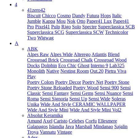
4
41zero42
Biscuit
Chicco
Cosmo
Dandy
Futura
Hops
Italic
Jumble
Kappa
Mou
Nok
Otto
Paper41 Lux
Paper41
Pro
Pixel41
Pulp
Rigo
Solo
Spectre
Superclassica SCB
Superclassica SCG
Superclassica SCW
Technicolor
Two
Wigwag
A
ABK
Alpes Raw
Alpes Wide
Alterego
Atlantis
Blend
Crossroad Brick
Crossroad Chalk
Crossroad Wood
Docks
Dolphin
Eco Chic
Ghost
Interno 9
Lab325
Monolith
Native
Nesting Room
Out.20
Pietra Viva
Play
Poetry Colors
Poetry Decor
Poetry Net
Poetry Stone
Poetry Stone Reloaded
Poetry Wood
Sensi 900
Sensi
Classic
Sensi Fantasy
Sensi Gems
Sensi Nuance
Sensi
Roma
Sensi Signoria
Sensi Up
Sensi Wide
Soleras
Unika
Wide And Style CERAMIC WALLPAPER
Wide And Style Mini
Wide And Style Mini Vol2
Absolut Keramika
Amund
Axel
Caristo
Celebes
Corfu
Ellesmere
Galapagos
Islandia
Java
Marshall
Mindanao
Sajalin
Troya
Vannatu
Vintage
Adex