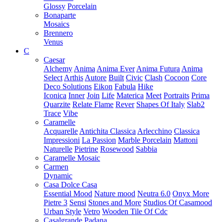
Glossy
Porcelain
Bonaparte
Mosaics
Brennero
Venus
C
Caesar
Alchemy
Anima
Anima Ever
Anima Futura
Anima
Select
Arthis
Autore
Built
Civic
Clash
Cocoon
Core
Deco Solutions
Eikon
Fabula
Hike
Iconica
Inner
Join
Life
Materica
Meet
Portraits
Prima
Quarzite
Relate Flame
Rever
Shapes Of Italy
Slab2
Trace
Vibe
Caramelle
Acquarelle
Antichita Classica
Arlecchino
Classica
Impressioni
La Passion
Marble Porcelain
Mattoni
Naturelle
Pietrine
Rosewood
Sabbia
Caramelle Mosaic
Carmen
Dynamic
Casa Dolce Casa
Essential Mood
Nature mood
Neutra 6.0
Onyx More
Pietre 3
Sensi
Stones and More
Studios Of Casamood
Urban Style
Vetro
Wooden Tile Of Cdc
Casalgrande Padana