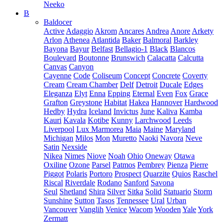
Neeko
B
Baldocer
Active
Adaggio
Akrom
Ancares
Andrea
Anore
Arkety
Arlon
Athenea
Atlantida
Baker
Balmoral
Barkley
Bayona
Bayur
Belfast
Bellagio-1
Black
Blancos
Boulevard
Boutonne
Brunswich
Calacatta
Calcutta
Canvas
Canyon
Cayenne
Code
Coliseum
Concept
Concrete
Coverty
Cream
Cream Chamber
Delf
Detroit
Ducale
Edges
Eleganza
Elyt
Enna
Epping
Eternal
Even
Fox
Grace
Grafton
Greystone
Habitat
Hakea
Hannover
Hardwood
Hedby
Hydra
Iceland
Invictus
June
Kaliva
Kamba
Kauri
Kavala
Kotibe
Kunny
Larchwood
Leeds
Liverpool
Lux Marmorea
Maia
Maine
Maryland
Michigan
Milos
Mon
Muretto
Naoki
Navora
Neve
Satin
Nexside
Nikea
Nimes
Niove
Noah
Ohio
Oneway
Otawa
Oxiline
Ozone
Parsel
Patmos
Pembrey
Pienza
Pierre
Piggot
Polaris
Portoro
Prospect
Quarzite
Quios
Raschel
Riscal
Riverdale
Rodano
Sanford
Savona
Seul
Shetland
Shira
Silver
Sitka
Solid
Statuario
Storm
Sunshine
Sutton
Tasos
Tennessee
Ural
Urban
Vancouver
Vanglih
Venice
Wacom
Wooden
Yale
York
Zermatt