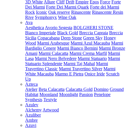
3D White
Allure
Cliff
Drift
Empire
Epos
Force
Forte
Dei Marmi
Forte Dei Marmi Quark
Forte dei Marmi
Rock
Iconic
Oak reserve
Rinascente
Rinascente Resin
Rive
Symphonyx
Wine Oak
Ava
Aesthetica
Avorio Segesta
BOLGHERI STONE
Bianco Imperiale
Black Gold
Breccia Capraia
Breccia
Sicilia
Copacabana
Deep Stone
Green Sky
Honey
Wood
Marmi Arabesque
Marmi Azul Macauba
Marmi
Bardiglio Cenere
Marmi Bianco Bernini
Marmi Bronze
Amani
Marmi Calacatta
Marmi Crema Marfil
Marmi
Lasa
Marmi Nero Belvedere
Marmi Statuario
Marmi
Statuario Splendente
Marmi Taj Mahal
Marmi
Travertino Classic
Marmi Travertino Silver
Marmi
White Macauba
Marmo E Pietra
Onice Iride
Scratch
Up
Azteca
Atelier
Beta Calacatta
Calacatta Gold
Domino
Ground
Habitat
Moonland
Moonlight
Passion
Penelope
Synthesis
Textyle
Azulev
Alchemy
Artwood
Azuliber
Ambre
Azuvi