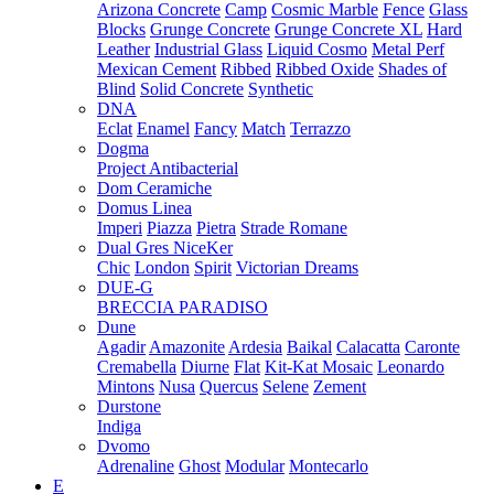
Arizona Concrete
Camp
Cosmic Marble
Fence
Glass
Blocks
Grunge Concrete
Grunge Concrete XL
Hard
Leather
Industrial Glass
Liquid Cosmo
Metal Perf
Mexican Cement
Ribbed
Ribbed Oxide
Shades of
Blind
Solid Concrete
Synthetic
DNA
Eclat
Enamel
Fancy
Match
Terrazzo
Dogma
Project Antibacterial
Dom Ceramiche
Domus Linea
Imperi
Piazza
Pietra
Strade Romane
Dual Gres NiceKer
Chic
London
Spirit
Victorian Dreams
DUE-G
BRECCIA PARADISO
Dune
Agadir
Amazonite
Ardesia
Baikal
Calacatta
Caronte
Cremabella
Diurne
Flat
Kit-Kat Mosaic
Leonardo
Mintons
Nusa
Quercus
Selene
Zement
Durstone
Indiga
Dvomo
Adrenaline
Ghost
Modular
Montecarlo
E