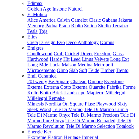
Edimax
Golden Age
Instone
Naturel
El Molino
Alice
America
Calvin
Camelot
Clasic
Gabana
Jakarta
Memory
Padua
Prada
Rialto
Soften
Studio
Terratzo
Tesla
Toja
Elios
Creta
D_esign Evo
Deco Anthology
Domus
Emigres
Candlewood
Craft
Cricket
Dover
Freedom
Glass
Hardwood
Hardy
Hit
Leed
Linus Velvete
Long Ext
Long Mde
Lucia
Maison
Medina
Metropoli
Microcemento
Olmo
Slab
Soft
Teide
Timber
Trento
Emil Ceramica
20Twenty
Be-Square
Chateau
Dimore
Everstone
Externa
Externa Cotto
Externa Quarzite
Fabrika
Forme
Kotto
Kotto Brick
Landscape
Mapierre
Millelegni
Millelegni Remake
Mimesis
Nordika
On Square
Piase
Playwood
Sixty
Sleek Wood
Tele Di Marmo
Tele Di Marmo Lumia
Tele Di Marmo Onyx
Tele Di Marmo Precious
Tele Di
Marmo Pure Onyx
Tele Di Marmo Reloaded
Tele Di
Marmo Revolution
Tele Di Marmo Selection
Totalook
Energie Ker
Ekxtreme
Flatiron
Heritage
Imperial