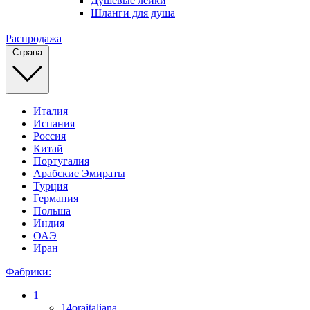
Душевые лейки
Шланги для душа
Распродажа
Страна
Италия
Испания
Россия
Китай
Португалия
Арабские Эмираты
Турция
Германия
Польша
Индия
ОАЭ
Иран
Фабрики:
1
14oraitaliana