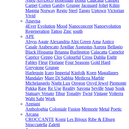
Aged
Art-Deco
Bohemian
Bondi
Calacatta
Camper
Carpet
Corten
Gatsby
Grunge
Jacquard
Joliet
Kilim
Magma
Norway
Regio
Steel
Tango
Uptown
Victorian
Vivid
Apavisa
4Ever
Evolution
Mood
Nanoconcept
Nanoevolution
Regeneration
Tattoo
Zinc
south
APE
Abyss
Agate
Alexandria
Alpi Green
Ama
Antico
Casale
Arabescato
Argillae
Augustus
Aurora
Bellagio
Black Hispania
Brianna
Burlington
Calacatta
Camelot
Caprice
Ceppo
Clos
Colourful
Cross
Dahlia
Eight
Fables
Fleur
Floriane
Four Seasons
Gold Hard
Greystone
Grunge
Harlequin
Icaro
Imperial
Kinfolk
Koen
Magallanes
Mandalay
Mare Di Sabbia
Medicea Marble
Michelangelo
Night Lux
Oregon
Oxyd Jewel
Piemonte
Pukka
Raw
Re Use
Reality
Savona
Seville
Snap
Souk
Statuary Venato
Tibur
Tonality
Twist
Vintage
Volterra
Wabi Sabi
Work
Appiani
Anthologhia
Coloniale
Fusion
Memorie
Metal
Poetic
Arcana
CROCCANTE
Komi
Les Bijoux
Ribe & Elburg
Stracciatella
Zaletti