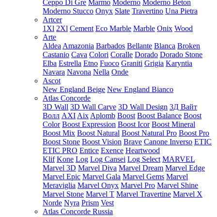
Ceppo Di Gre
Marmo
Moderno
Moderno Beton
Moderno Stucco
Onyx
Slate
Travertino
Una Pietra
Artcer
1Xl
2Xl
Cement
Eco Marble
Marble
Onix
Wood
Arte
Aldea
Amazonia
Barbados
Bellante
Blanca
Broken
Castanio
Cava
Colori
Coralle
Dorado
Dorado Stone
Elba
Estrella
Etno
Fuoco
Graniti
Grigia
Karyntia
Navara
Navona
Nella
Onde
Ascot
New England Beige
New England Bianco
Atlas Concorde
3D Wall
3D Wall Carve
3D Wall Design
3Д Вайт
Волл
AXI
Aix
Aplomb
Boost
Boost Balance
Boost
Color
Boost Expression
Boost Icor
Boost Mineral
Boost Mix
Boost Natural
Boost Natural Pro
Boost Pro
Boost Stone
Boost Vision
Brave
Canone Inverso
ETIC
ETIC PRO
Entice
Exence
Heartwood
Klif
Kone
Log
Log Cansei
Log Select
MARVEL
Marvel 3D
Marvel Diva
Marvel Dream
Marvel Edge
Marvel Epic
Marvel Gala
Marvel Gems
Marvel
Meraviglia
Marvel Onyx
Marvel Pro
Marvel Shine
Marvel Stone
Marvel T
Marvel Travertine
Marvel X
Norde
Nyra
Prism
Vest
Atlas Concorde Russia