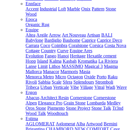
Ennface
Accent
Industrial
Loft
Marble
Onix
Pattern
Stone
Wood
Epoca
Organic Rug
Equipe
Altea
Argile
Arrow
Art Nouveau
Artisan
BALI
Babylone
Bardiglio
Bauhome
Caprice
Caprice Deco
Carrara
Coco
Coimbra
Coralstone
Corsica
Costa Nova
Cottage
Country
Curve
Equipe Ares
Evolution
Fango
Hanoi
Heritage
Hexatile cement
Hopp
Island
Kalma
Kasbah
Kromatika
La Riviera
Lanse
Limit
Lithos
MASSIMO
Magical 3
Magma
Mallorca
Manacor
Marmoris
Masia
Menorca
Metro
Micro
Octagon
Oxide
Porto
Raku
Rivoli
Sabbia
Scale
Sfera
Splendours
Stromboli
Tribeca
Urban
Verticale
Vibe
Village
Vitral
Wadi
Wave
Ergon
Abacus
Architect Resin
Cornerstone
Cornerstone
Alpen
Elegance Pro
Grain Stone
Lombarda
Medley
Oros Stone
Pigmento
Stone Project
Stone Talk
Tr3nd
Wood Talk
Woodtouch
Estima
AGLOMERAT
Aglomerat
Alba
Artwood
Bernini
Brigantina
CHAMBORD NEW
COMFORT
Cave