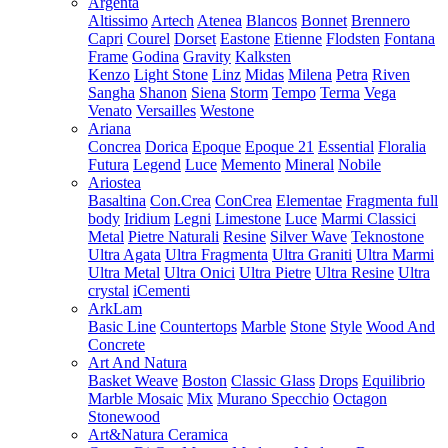
Argenta
Altissimo
Artech
Atenea
Blancos
Bonnet
Brennero
Capri
Courel
Dorset
Eastone
Etienne
Flodsten
Fontana
Frame
Godina
Gravity
Kalksten
Kenzo
Light Stone
Linz
Midas
Milena
Petra
Riven
Sangha
Shanon
Siena
Storm
Tempo
Terma
Vega
Venato
Versailles
Westone
Ariana
Concrea
Dorica
Epoque
Epoque 21
Essential
Floralia
Futura
Legend
Luce
Memento
Mineral
Nobile
Ariostea
Basaltina
Con.Crea
ConCrea
Elementae
Fragmenta full
body
Iridium
Legni
Limestone
Luce
Marmi Classici
Metal
Pietre Naturali
Resine
Silver Wave
Teknostone
Ultra Agata
Ultra Fragmenta
Ultra Graniti
Ultra Marmi
Ultra Metal
Ultra Onici
Ultra Pietre
Ultra Resine
Ultra
crystal
iCementi
ArkLam
Basic Line
Countertops
Marble
Stone
Style
Wood And
Concrete
Art And Natura
Basket Weave
Boston
Classic Glass
Drops
Equilibrio
Marble Mosaic
Mix
Murano Specchio
Octagon
Stonewood
Art&Natura Ceramica