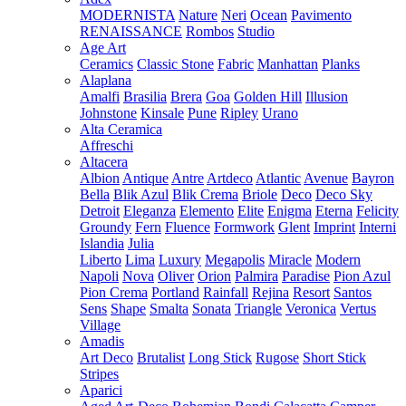
MODERNISTA
Nature
Neri
Ocean
Pavimento
RENAISSANCE
Rombos
Studio
Age Art
Ceramics
Classic Stone
Fabric
Manhattan
Planks
Alaplana
Amalfi
Brasilia
Brera
Goa
Golden Hill
Illusion
Johnstone
Kinsale
Pune
Ripley
Urano
Alta Ceramica
Affreschi
Altacera
Albion
Antique
Antre
Artdeco
Atlantic
Avenue
Bayron
Bella
Blik Azul
Blik Crema
Briole
Deco
Deco Sky
Detroit
Eleganza
Elemento
Elite
Enigma
Eterna
Felicity
Groundy
Fern
Fluence
Formwork
Glent
Imprint
Interni
Islandia
Julia
Liberto
Lima
Luxury
Megapolis
Miracle
Modern
Napoli
Nova
Oliver
Orion
Palmira
Paradise
Pion Azul
Pion Crema
Portland
Rainfall
Rejina
Resort
Santos
Sens
Shape
Smalta
Sonata
Triangle
Veronica
Vertus
Village
Amadis
Art Deco
Brutalist
Long Stick
Rugose
Short Stick
Stripes
Aparici