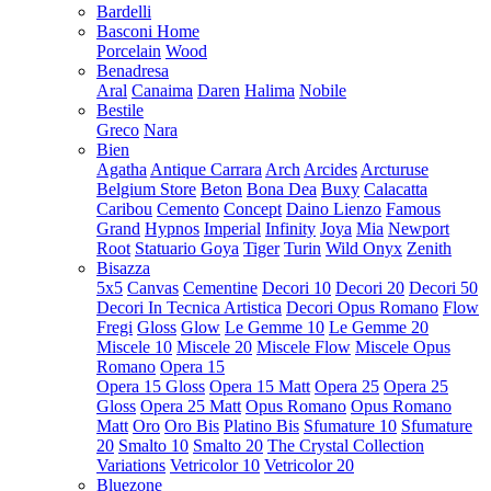
Bardelli
Basconi Home
Porcelain
Wood
Benadresa
Aral
Canaima
Daren
Halima
Nobile
Bestile
Greco
Nara
Bien
Agatha
Antique Carrara
Arch
Arcides
Arcturuse
Belgium Store
Beton
Bona Dea
Buxy
Calacatta
Caribou
Cemento
Concept
Daino Lienzo
Famous
Grand
Hypnos
Imperial
Infinity
Joya
Mia
Newport
Root
Statuario Goya
Tiger
Turin
Wild Onyx
Zenith
Bisazza
5x5
Canvas
Cementine
Decori 10
Decori 20
Decori 50
Decori In Tecnica Artistica
Decori Opus Romano
Flow
Fregi
Gloss
Glow
Le Gemme 10
Le Gemme 20
Miscele 10
Miscele 20
Miscele Flow
Miscele Opus
Romano
Opera 15
Opera 15 Gloss
Opera 15 Matt
Opera 25
Opera 25
Gloss
Opera 25 Matt
Opus Romano
Opus Romano
Matt
Oro
Oro Bis
Platino Bis
Sfumature 10
Sfumature
20
Smalto 10
Smalto 20
The Crystal Collection
Variations
Vetricolor 10
Vetricolor 20
Bluezone