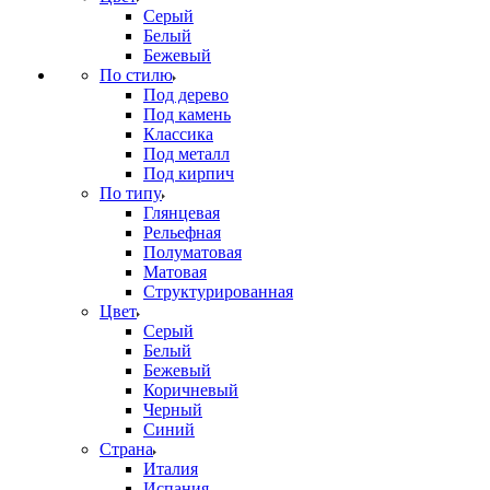
Серый
Белый
Бежевый
По стилю
Под дерево
Под камень
Классика
Под металл
Под кирпич
По типу
Глянцевая
Рельефная
Полуматовая
Матовая
Структурированная
Цвет
Серый
Белый
Бежевый
Коричневый
Черный
Синий
Страна
Италия
Испания