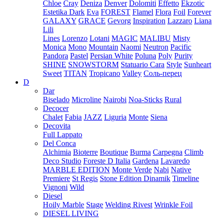
Chloe
Cray
Deniza
Denver
Dolomiti
Effetto
Ekzotic
Estetika Dark
Eva
FOREST
Flamel
Flora
Foil
Forever
GALAXY
GRACE
Gevorg
Inspiration
Lazzaro
Liana
Lili
Lines
Lorenzo
Lotani
MAGIC
MALIBU
Misty
Monica
Mono
Mountain
Naomi
Neutron
Pacific
Pandora
Pastel
Persian White
Poluna
Poly
Purity
SHINE
SNOWSTORM
Statuario Cara
Style
Sunheart
Sweet
TITAN
Tropicano
Valley
Соль-перец
D
Dar
Biselado
Microline
Nairobi
Noa-Sticks
Rural
Decocer
Chalet
Fabia
JAZZ
Liguria
Monte
Siena
Decovita
Full Lappato
Del Conca
Alchimia
Bioterre
Boutique
Burma
Carpegna
Climb
Deco Studio
Foreste D Italia
Gardena
Lavaredo
MARBLE EDITION
Monte Verde
Nabi
Native
Premiere
St Regis
Stone Edition Dinamik
Timeline
Vignoni
Wild
Diesel
Hoily Marble
Stage
Welding Rivest
Wrinkle Foil
DIESEL LIVING