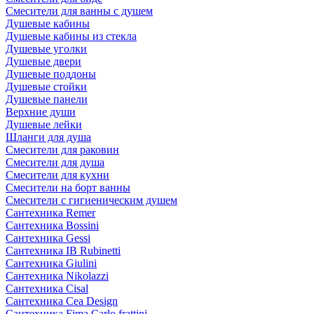
Смесители для ванны с душем
Душевые кабины
Душевые кабины из стекла
Душевые уголки
Душевые двери
Душевые поддоны
Душевые стойки
Душевые панели
Верхние души
Душевые лейки
Шланги для душа
Смесители для раковин
Смесители для душа
Смесители для кухни
Смесители на борт ванны
Смесители с гигиеническим душем
Сантехника Remer
Сантехника Bossini
Сантехника Gessi
Сантехника IB Rubinetti
Сантехника Giulini
Сантехника Nikolazzi
Сантехника Cisal
Сантехника Cea Design
Сантехника Fima Carlo frattini