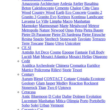
Amazzonia
Architecture
Ardesia
Atelier
Basaltina
Beton
Caleidoscopio
Cemento
Chalon
Citta
Class
Wood
Country Wood
Earth
Eco Concrete
Granito 2
Granito 3
Granito Evo
Kerinox
Kontinua
Landscape
Lavagna
Le Ville
Limpha
Macro
Manhattan
Marmoker
Marmosmart
Marte
Metalwood
Meteor
Metropolis
Nature
Newood
Opus
Petra
Pietra Bauge
Pietre Di Paragone
Pietre Di Sardegna
Pietre Etrusche
Resina
Spazio
Steeltech
Stonewash
Tavolato
Terrazzo
Terre Toscane
Titano
Ulivo
Unicolore
CE.SI
Antislip
Art Deco
Cosmo
Epoque
Fantasie
Full Body
Lucidi
Matt
Mosaici Atlantica
Mosaici Hellas
Ottagono
Cedit
Araldica
Archeologie
Chimera
Cromatica
Euridice
Matrice
Policroma
Rilievi
Storie
Tesori
Century
Aurum
Blend
CONTACT
Cottage
Cristalia
Ecostone
Geology
Glam
Jasper
Medley
Reaction
Rocknest
Stonerock
Titan
Two 0
Uptown
Ceracasa
Antic
Bluemoon
D Color
Dafne
Dolmen
Evolution
Lucentum
Manhattan
Mitica
Olimpia
Porto
Portobello
Soho
Solei
Urban
Vermont
Ceramica Cas