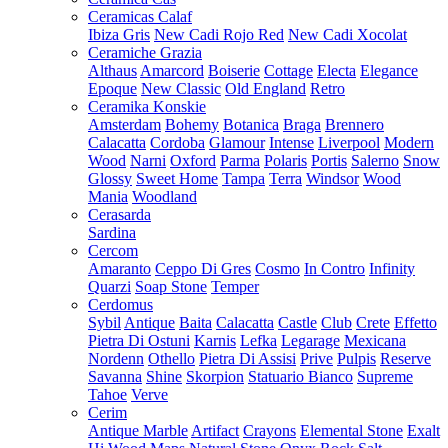
Ceramicas Calaf
Ibiza Gris
New Cadi Rojo Red
New Cadi Xocolat
Ceramiche Grazia
Althaus
Amarcord
Boiserie
Cottage
Electa
Elegance
Epoque
New Classic
Old England
Retro
Ceramika Konskie
Amsterdam
Bohemy
Botanica
Braga
Brennero
Calacatta
Cordoba
Glamour
Intense
Liverpool
Modern
Wood
Narni
Oxford
Parma
Polaris
Portis
Salerno
Snow
Glossy
Sweet Home
Tampa
Terra
Windsor
Wood
Mania
Woodland
Cerasarda
Sardina
Cercom
Amaranto
Ceppo Di Gres
Cosmo
In Contro
Infinity
Quarzi
Soap Stone
Temper
Cerdomus
Sybil
Antique
Baita
Calacatta
Castle
Club
Crete
Effetto
Pietra Di Ostuni
Karnis
Lefka
Legarage
Mexicana
Nordenn
Othello
Pietra Di Assisi
Prive
Pulpis
Reserve
Savanna
Shine
Skorpion
Statuario Bianco
Supreme
Tahoe
Verve
Cerim
Antique Marble
Artifact
Crayons
Elemental Stone
Exalt