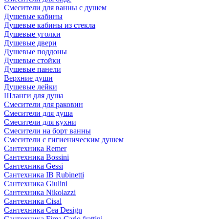
Смесители для ванны с душем
Душевые кабины
Душевые кабины из стекла
Душевые уголки
Душевые двери
Душевые поддоны
Душевые стойки
Душевые панели
Верхние души
Душевые лейки
Шланги для душа
Смесители для раковин
Смесители для душа
Смесители для кухни
Смесители на борт ванны
Смесители с гигиеническим душем
Сантехника Remer
Сантехника Bossini
Сантехника Gessi
Сантехника IB Rubinetti
Сантехника Giulini
Сантехника Nikolazzi
Сантехника Cisal
Сантехника Cea Design
Сантехника Fima Carlo frattini