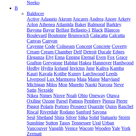
Neeko
B
Baldocer
Active
Adaggio
Akrom
Ancares
Andrea
Anore
Arkety
Arlon
Athenea
Atlantida
Baker
Balmoral
Barkley
Bayona
Bayur
Belfast
Bellagio-1
Black
Blancos
Boulevard
Boutonne
Brunswich
Calacatta
Calcutta
Canvas
Canyon
Cayenne
Code
Coliseum
Concept
Concrete
Coverty
Cream
Cream Chamber
Delf
Detroit
Ducale
Edges
Eleganza
Elyt
Enna
Epping
Eternal
Even
Fox
Grace
Grafton
Greystone
Habitat
Hakea
Hannover
Hardwood
Hedby
Hydra
Iceland
Invictus
June
Kaliva
Kamba
Kauri
Kavala
Kotibe
Kunny
Larchwood
Leeds
Liverpool
Lux Marmorea
Maia
Maine
Maryland
Michigan
Milos
Mon
Muretto
Naoki
Navora
Neve
Satin
Nexside
Nikea
Nimes
Niove
Noah
Ohio
Oneway
Otawa
Oxiline
Ozone
Parsel
Patmos
Pembrey
Pienza
Pierre
Piggot
Polaris
Portoro
Prospect
Quarzite
Quios
Raschel
Riscal
Riverdale
Rodano
Sanford
Savona
Seul
Shetland
Shira
Silver
Sitka
Solid
Statuario
Storm
Sunshine
Sutton
Tasos
Tennessee
Ural
Urban
Vancouver
Vanglih
Venice
Wacom
Wooden
Yale
York
Zermatt