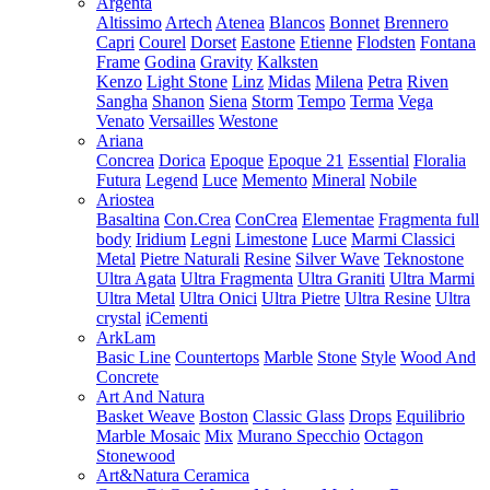
Argenta
Altissimo
Artech
Atenea
Blancos
Bonnet
Brennero
Capri
Courel
Dorset
Eastone
Etienne
Flodsten
Fontana
Frame
Godina
Gravity
Kalksten
Kenzo
Light Stone
Linz
Midas
Milena
Petra
Riven
Sangha
Shanon
Siena
Storm
Tempo
Terma
Vega
Venato
Versailles
Westone
Ariana
Concrea
Dorica
Epoque
Epoque 21
Essential
Floralia
Futura
Legend
Luce
Memento
Mineral
Nobile
Ariostea
Basaltina
Con.Crea
ConCrea
Elementae
Fragmenta full
body
Iridium
Legni
Limestone
Luce
Marmi Classici
Metal
Pietre Naturali
Resine
Silver Wave
Teknostone
Ultra Agata
Ultra Fragmenta
Ultra Graniti
Ultra Marmi
Ultra Metal
Ultra Onici
Ultra Pietre
Ultra Resine
Ultra
crystal
iCementi
ArkLam
Basic Line
Countertops
Marble
Stone
Style
Wood And
Concrete
Art And Natura
Basket Weave
Boston
Classic Glass
Drops
Equilibrio
Marble Mosaic
Mix
Murano Specchio
Octagon
Stonewood
Art&Natura Ceramica