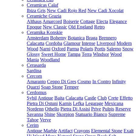
Ceramicas Calaf
Ibiza Gris
New Cadi Rojo Red
New Cadi Xocolat
Ceramiche Grazia
Althaus
Amarcord
Boiserie
Cottage
Electa
Elegance
Epoque
New Classic
Old England
Retro
Ceramika Konskie
Amsterdam
Bohemy
Botanica
Braga
Brennero
Calacatta
Cordoba
Glamour
Intense
Liverpool
Modern
Wood
Narni
Oxford
Parma
Polaris
Portis
Salerno
Snow
Glossy
Sweet Home
Tampa
Terra
Windsor
Wood
Mania
Woodland
Cerasarda
Sardina
Cercom
Amaranto
Ceppo Di Gres
Cosmo
In Contro
Infinity
Quarzi
Soap Stone
Temper
Cerdomus
Sybil
Antique
Baita
Calacatta
Castle
Club
Crete
Effetto
Pietra Di Ostuni
Karnis
Lefka
Legarage
Mexicana
Nordenn
Othello
Pietra Di Assisi
Prive
Pulpis
Reserve
Savanna
Shine
Skorpion
Statuario Bianco
Supreme
Tahoe
Verve
Cerim
Antique Marble
Artifact
Crayons
Elemental Stone
Exalt