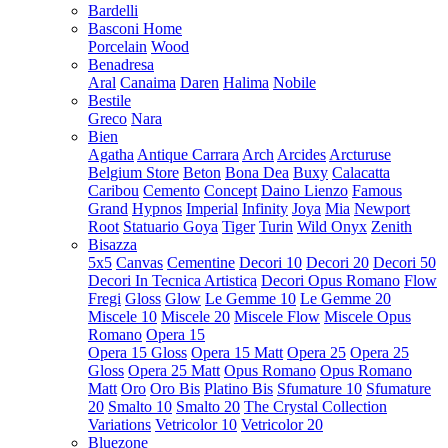
Bardelli
Basconi Home
Porcelain
Wood
Benadresa
Aral
Canaima
Daren
Halima
Nobile
Bestile
Greco
Nara
Bien
Agatha
Antique Carrara
Arch
Arcides
Arcturuse
Belgium Store
Beton
Bona Dea
Buxy
Calacatta
Caribou
Cemento
Concept
Daino Lienzo
Famous
Grand
Hypnos
Imperial
Infinity
Joya
Mia
Newport
Root
Statuario Goya
Tiger
Turin
Wild Onyx
Zenith
Bisazza
5x5
Canvas
Cementine
Decori 10
Decori 20
Decori 50
Decori In Tecnica Artistica
Decori Opus Romano
Flow
Fregi
Gloss
Glow
Le Gemme 10
Le Gemme 20
Miscele 10
Miscele 20
Miscele Flow
Miscele Opus
Romano
Opera 15
Opera 15 Gloss
Opera 15 Matt
Opera 25
Opera 25
Gloss
Opera 25 Matt
Opus Romano
Opus Romano
Matt
Oro
Oro Bis
Platino Bis
Sfumature 10
Sfumature
20
Smalto 10
Smalto 20
The Crystal Collection
Variations
Vetricolor 10
Vetricolor 20
Bluezone