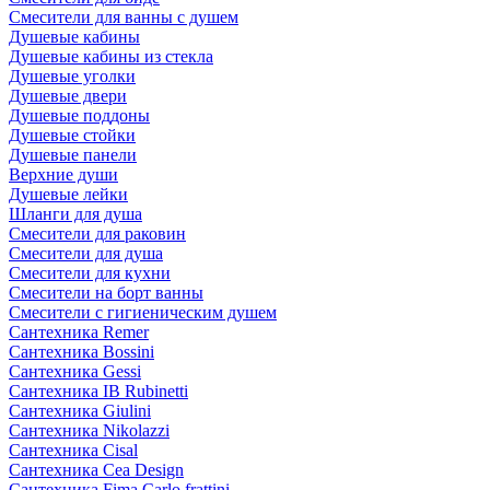
Смесители для ванны с душем
Душевые кабины
Душевые кабины из стекла
Душевые уголки
Душевые двери
Душевые поддоны
Душевые стойки
Душевые панели
Верхние души
Душевые лейки
Шланги для душа
Смесители для раковин
Смесители для душа
Смесители для кухни
Смесители на борт ванны
Смесители с гигиеническим душем
Сантехника Remer
Сантехника Bossini
Сантехника Gessi
Сантехника IB Rubinetti
Сантехника Giulini
Сантехника Nikolazzi
Сантехника Cisal
Сантехника Cea Design
Сантехника Fima Carlo frattini