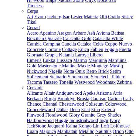
Hi Wood
Maps
Natural Stone
Onyx
Rock Salt
Timeless
Cerpa
Art
Evora
Iceberg
Isar
Lester
Materia
Obi
Oxido
Sisley
Tikal
Cerrad
Acero
Apenino
Aragon
Arbaro
Ash
Aviona
Batista
Brazilian Quarzite
Calacatta Gold
Calacatta White
Cambia
Campina
Canella
Catalea
Celtis
Ceppo Nuovo
Concrete
Cortone
Cottage
Epica
Fabien
Foggia
Fuerta
Giornata
Grapia
Katania
Laroya
Libero
Limeria
Lukka
Lussaca
Marmo
Marquina
Marquina
Gold
Masterstone
Mattina
Maxie
Montego
Mustiq
Nickwood
Nigella
Notta
Onix
Retro Brick
Setim
Softcement
Statuario
Stonemood
Stonetech
Tablero
Tacoma
Tassero
Tonella
Westwood
Woodmax
Zebrina
Cersanit
Alicante
Altair
Antiquewood
Apeks
Arizona
Atria
Berkana
Borgo
Brooklyn
Brosta
Caravan
Cariota
Carly
Chance
Chantal
Chesterwood
Coliseum
Colorwood
Concretewood
Dallas
Deco
Eilat
Etna
Exterio
Finwood
Floralwood
Glory
Granite
Grey Shades
Harbourwood
Hugge
Industrialwood
Ingir
Ivory
JackStone
Jacquard
Kama
Kongo
Lin
Loft
Lofthouse
Luara
Majolica
Manhattan
Metallic
Nautilus
Orion
Otto