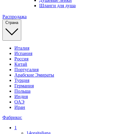
Душевые лейки
Шланги для душа
Распродажа
Страна
Италия
Испания
Россия
Китай
Португалия
Арабские Эмираты
Турция
Германия
Польша
Индия
ОАЭ
Иран
Фабрики:
1
14oraitaliana