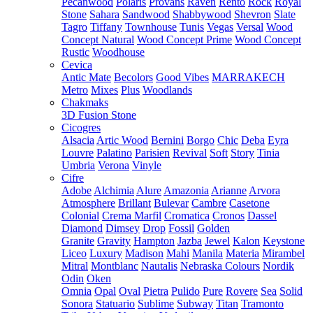
Pecanwood
Polaris
Provans
Raven
Rento
Rock
Royal
Stone
Sahara
Sandwood
Shabbywood
Shevron
Slate
Tagro
Tiffany
Townhouse
Tunis
Vegas
Versal
Wood
Concept Natural
Wood Concept Prime
Wood Concept
Rustic
Woodhouse
Cevica
Antic Mate
Becolors
Good Vibes
MARRAKECH
Metro
Mixes
Plus
Woodlands
Chakmaks
3D Fusion Stone
Cicogres
Alsacia
Artic Wood
Bernini
Borgo
Chic
Deba
Eyra
Louvre
Palatino
Parisien
Revival
Soft
Story
Tinia
Umbria
Verona
Vinyle
Cifre
Adobe
Alchimia
Alure
Amazonia
Arianne
Arvora
Atmosphere
Brillant
Bulevar
Cambre
Casetone
Colonial
Crema Marfil
Cromatica
Cronos
Dassel
Diamond
Dimsey
Drop
Fossil
Golden
Granite
Gravity
Hampton
Jazba
Jewel
Kalon
Keystone
Liceo
Luxury
Madison
Mahi
Manila
Materia
Mirambel
Mitral
Montblanc
Nautalis
Nebraska Colours
Nordik
Odin
Oken
Omnia
Opal
Oval
Pietra
Pulido
Pure
Rovere
Sea
Solid
Sonora
Statuario
Sublime
Subway
Titan
Tramonto