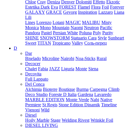
Chloe
Cray
Deniza
Denver
Dolomiti
Effetto
Ekzotic
Estetika Dark
Eva
FOREST
Flamel
Flora
Foil
Forever
GALAXY
GRACE
Gevorg
Inspiration
Lazzaro
Liana
Lili
Lines
Lorenzo
Lotani
MAGIC
MALIBU
Misty
Monica
Mono
Mountain
Naomi
Neutron
Pacific
Pandora
Pastel
Persian White
Poluna
Poly
Purity
SHINE
SNOWSTORM
Statuario Cara
Style
Sunheart
Sweet
TITAN
Tropicano
Valley
Соль-перец
D
Dar
Biselado
Microline
Nairobi
Noa-Sticks
Rural
Decocer
Chalet
Fabia
JAZZ
Liguria
Monte
Siena
Decovita
Full Lappato
Del Conca
Alchimia
Bioterre
Boutique
Burma
Carpegna
Climb
Deco Studio
Foreste D Italia
Gardena
Lavaredo
MARBLE EDITION
Monte Verde
Nabi
Native
Premiere
St Regis
Stone Edition Dinamik
Timeline
Vignoni
Wild
Diesel
Hoily Marble
Stage
Welding Rivest
Wrinkle Foil
DIESEL LIVING