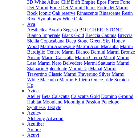
3D White
Allure
Cliff
Drift
Empire
Epos
Force
Forte
Dei Marmi
Forte Dei Marmi Quark
Forte dei Marmi
Rock
Iconic
Oak reserve
Rinascente
Rinascente Resin
Rive
Symphonyx
Wine Oak
Ava
Aesthetica
Avorio Segesta
BOLGHERI STONE
Bianco Imperiale
Black Gold
Breccia Capraia
Breccia
Sicilia
Copacabana
Deep Stone
Green Sky
Honey
Wood
Marmi Arabesque
Marmi Azul Macauba
Marmi
Bardiglio Cenere
Marmi Bianco Bernini
Marmi Bronze
Amani
Marmi Calacatta
Marmi Crema Marfil
Marmi
Lasa
Marmi Nero Belvedere
Marmi Statuario
Marmi
Statuario Splendente
Marmi Taj Mahal
Marmi
Travertino Classic
Marmi Travertino Silver
Marmi
White Macauba
Marmo E Pietra
Onice Iride
Scratch
Up
Azteca
Atelier
Beta Calacatta
Calacatta Gold
Domino
Ground
Habitat
Moonland
Moonlight
Passion
Penelope
Synthesis
Textyle
Azulev
Alchemy
Artwood
Azuliber
Ambre
Azuvi