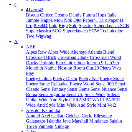
4
41zero42
Biscuit
Chicco
Cosmo
Dandy
Futura
Hops
Italic
Jumble
Kappa
Mou
Nok
Otto
Paper41 Lux
Paper41
Pro
Pixel41
Pulp
Rigo
Solo
Spectre
Superclassica SCB
Superclassica SCG
Superclassica SCW
Technicolor
Two
Wigwag
A
ABK
Alpes Raw
Alpes Wide
Alterego
Atlantis
Blend
Crossroad Brick
Crossroad Chalk
Crossroad Wood
Docks
Dolphin
Eco Chic
Ghost
Interno 9
Lab325
Monolith
Native
Nesting Room
Out.20
Pietra Viva
Play
Poetry Colors
Poetry Decor
Poetry Net
Poetry Stone
Poetry Stone Reloaded
Poetry Wood
Sensi 900
Sensi
Classic
Sensi Fantasy
Sensi Gems
Sensi Nuance
Sensi
Roma
Sensi Signoria
Sensi Up
Sensi Wide
Soleras
Unika
Wide And Style CERAMIC WALLPAPER
Wide And Style Mini
Wide And Style Mini Vol2
Absolut Keramika
Amund
Axel
Caristo
Celebes
Corfu
Ellesmere
Galapagos
Islandia
Java
Marshall
Mindanao
Sajalin
Troya
Vannatu
Vintage
Adex