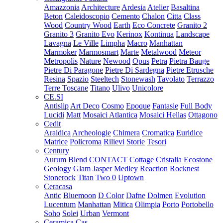
Amazzonia
Architecture
Ardesia
Atelier
Basaltina
Beton
Caleidoscopio
Cemento
Chalon
Citta
Class
Wood
Country Wood
Earth
Eco Concrete
Granito 2
Granito 3
Granito Evo
Kerinox
Kontinua
Landscape
Lavagna
Le Ville
Limpha
Macro
Manhattan
Marmoker
Marmosmart
Marte
Metalwood
Meteor
Metropolis
Nature
Newood
Opus
Petra
Pietra Bauge
Pietre Di Paragone
Pietre Di Sardegna
Pietre Etrusche
Resina
Spazio
Steeltech
Stonewash
Tavolato
Terrazzo
Terre Toscane
Titano
Ulivo
Unicolore
CE.SI
Antislip
Art Deco
Cosmo
Epoque
Fantasie
Full Body
Lucidi
Matt
Mosaici Atlantica
Mosaici Hellas
Ottagono
Cedit
Araldica
Archeologie
Chimera
Cromatica
Euridice
Matrice
Policroma
Rilievi
Storie
Tesori
Century
Aurum
Blend
CONTACT
Cottage
Cristalia
Ecostone
Geology
Glam
Jasper
Medley
Reaction
Rocknest
Stonerock
Titan
Two 0
Uptown
Ceracasa
Antic
Bluemoon
D Color
Dafne
Dolmen
Evolution
Lucentum
Manhattan
Mitica
Olimpia
Porto
Portobello
Soho
Solei
Urban
Vermont
Ceramica Cas