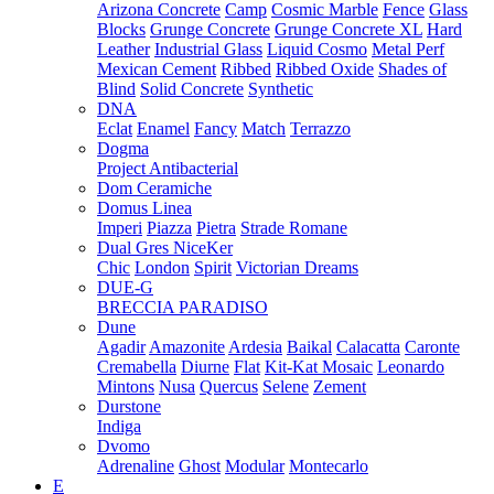
Arizona Concrete
Camp
Cosmic Marble
Fence
Glass
Blocks
Grunge Concrete
Grunge Concrete XL
Hard
Leather
Industrial Glass
Liquid Cosmo
Metal Perf
Mexican Cement
Ribbed
Ribbed Oxide
Shades of
Blind
Solid Concrete
Synthetic
DNA
Eclat
Enamel
Fancy
Match
Terrazzo
Dogma
Project Antibacterial
Dom Ceramiche
Domus Linea
Imperi
Piazza
Pietra
Strade Romane
Dual Gres NiceKer
Chic
London
Spirit
Victorian Dreams
DUE-G
BRECCIA PARADISO
Dune
Agadir
Amazonite
Ardesia
Baikal
Calacatta
Caronte
Cremabella
Diurne
Flat
Kit-Kat Mosaic
Leonardo
Mintons
Nusa
Quercus
Selene
Zement
Durstone
Indiga
Dvomo
Adrenaline
Ghost
Modular
Montecarlo
E