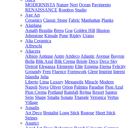
MODERNISTA
Nature
Neri
Ocean
Pavimento
RENAISSANCE
Rombos
Studio
Age Art
Ceramics
Classic Stone
Fabric
Manhattan
Planks
Alaplana
Amalfi
Brasilia
Brera
Goa
Golden Hill
Illusion
Johnstone
Kinsale
Pune
Ripley
Urano
Alta Ceramica
Affreschi
Altacera
Albion
Antique
Antre
Artdeco
Atlantic
Avenue
Bayron
Bella
Blik Azul
Blik Crema
Briole
Deco
Deco Sky
Detroit
Eleganza
Elemento
Elite
Enigma
Eterna
Felicity
Groundy
Fern
Fluence
Formwork
Glent
Imprint
Interni
Islandia
Julia
Liberto
Lima
Luxury
Megapolis
Miracle
Modern
Napoli
Nova
Oliver
Orion
Palmira
Paradise
Pion Azul
Pion Crema
Portland
Rainfall
Rejina
Resort
Santos
Sens
Shape
Smalta
Sonata
Triangle
Veronica
Vertus
Village
Amadis
Art Deco
Brutalist
Long Stick
Rugose
Short Stick
Stripes
Aparici