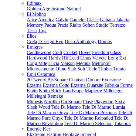
Edimax
Golden Age
Instone
Naturel
El Molino
Alice
America
Calvin
Camelot
Clasic
Gabana
Jakarta
Memory
Padua
Prada
Rialto
Soften
Studio
Terratzo
Tesla
Toja
Elios
Creta
D_esign Evo
Deco Anthology
Domus
Emigres
Candlewood
Craft
Cricket
Dover
Freedom
Glass
Hardwood
Hardy
Hit
Leed
Linus Velvete
Long Ext
Long Mde
Lucia
Maison
Medina
Metropoli
Microcemento
Olmo
Slab
Soft
Teide
Timber
Trento
Emil Ceramica
20Twenty
Be-Square
Chateau
Dimore
Everstone
Externa
Externa Cotto
Externa Quarzite
Fabrika
Forme
Kotto
Kotto Brick
Landscape
Mapierre
Millelegni
Millelegni Remake
Mimesis
Nordika
On Square
Piase
Playwood
Sixty
Sleek Wood
Tele Di Marmo
Tele Di Marmo Lumia
Tele Di Marmo Onyx
Tele Di Marmo Precious
Tele Di
Marmo Pure Onyx
Tele Di Marmo Reloaded
Tele Di
Marmo Revolution
Tele Di Marmo Selection
Totalook
Energie Ker
Ekxtreme
Flatiron
Heritage
Imperial