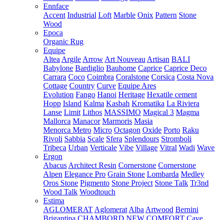
Ennface
Accent
Industrial
Loft
Marble
Onix
Pattern
Stone
Wood
Epoca
Organic Rug
Equipe
Altea
Argile
Arrow
Art Nouveau
Artisan
BALI
Babylone
Bardiglio
Bauhome
Caprice
Caprice Deco
Carrara
Coco
Coimbra
Coralstone
Corsica
Costa Nova
Cottage
Country
Curve
Equipe Ares
Evolution
Fango
Hanoi
Heritage
Hexatile cement
Hopp
Island
Kalma
Kasbah
Kromatika
La Riviera
Lanse
Limit
Lithos
MASSIMO
Magical 3
Magma
Mallorca
Manacor
Marmoris
Masia
Menorca
Metro
Micro
Octagon
Oxide
Porto
Raku
Rivoli
Sabbia
Scale
Sfera
Splendours
Stromboli
Tribeca
Urban
Verticale
Vibe
Village
Vitral
Wadi
Wave
Ergon
Abacus
Architect Resin
Cornerstone
Cornerstone
Alpen
Elegance Pro
Grain Stone
Lombarda
Medley
Oros Stone
Pigmento
Stone Project
Stone Talk
Tr3nd
Wood Talk
Woodtouch
Estima
AGLOMERAT
Aglomerat
Alba
Artwood
Bernini
Brigantina
CHAMBORD NEW
COMFORT
Cave