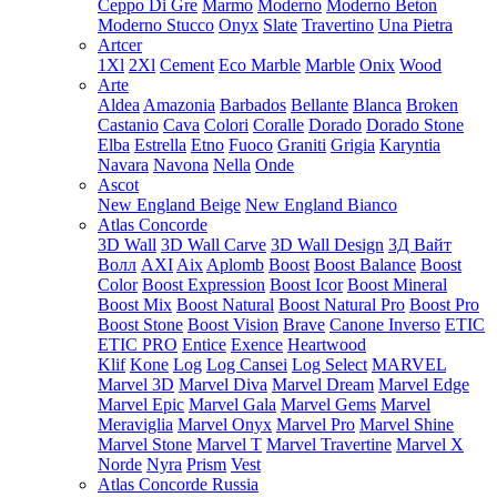
Ceppo Di Gre
Marmo
Moderno
Moderno Beton
Moderno Stucco
Onyx
Slate
Travertino
Una Pietra
Artcer
1Xl
2Xl
Cement
Eco Marble
Marble
Onix
Wood
Arte
Aldea
Amazonia
Barbados
Bellante
Blanca
Broken
Castanio
Cava
Colori
Coralle
Dorado
Dorado Stone
Elba
Estrella
Etno
Fuoco
Graniti
Grigia
Karyntia
Navara
Navona
Nella
Onde
Ascot
New England Beige
New England Bianco
Atlas Concorde
3D Wall
3D Wall Carve
3D Wall Design
3Д Вайт
Волл
AXI
Aix
Aplomb
Boost
Boost Balance
Boost
Color
Boost Expression
Boost Icor
Boost Mineral
Boost Mix
Boost Natural
Boost Natural Pro
Boost Pro
Boost Stone
Boost Vision
Brave
Canone Inverso
ETIC
ETIC PRO
Entice
Exence
Heartwood
Klif
Kone
Log
Log Cansei
Log Select
MARVEL
Marvel 3D
Marvel Diva
Marvel Dream
Marvel Edge
Marvel Epic
Marvel Gala
Marvel Gems
Marvel
Meraviglia
Marvel Onyx
Marvel Pro
Marvel Shine
Marvel Stone
Marvel T
Marvel Travertine
Marvel X
Norde
Nyra
Prism
Vest
Atlas Concorde Russia