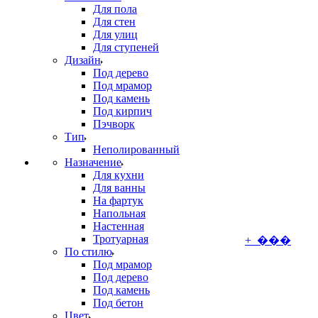
Для пола
Для стен
Для улиц
Для ступеней
Дизайн
Под дерево
Под мрамор
Под камень
Под кирпич
Пэчворк
Тип
Неполированный
Назначение
Для кухни
Для ванны
На фартук
Напольная
Настенная
Тротуарная
+ ���
По стилю
Под мрамор
Под дерево
Под камень
Под бетон
Цвет