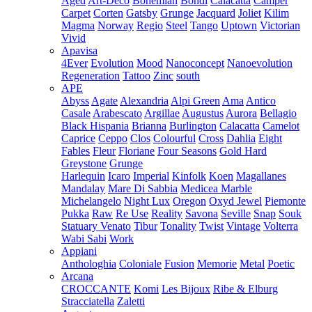
Aged
Art-Deco
Bohemian
Bondi
Calacatta
Camper
Carpet
Corten
Gatsby
Grunge
Jacquard
Joliet
Kilim
Magma
Norway
Regio
Steel
Tango
Uptown
Victorian
Vivid
Apavisa
4Ever
Evolution
Mood
Nanoconcept
Nanoevolution
Regeneration
Tattoo
Zinc
south
APE
Abyss
Agate
Alexandria
Alpi Green
Ama
Antico
Casale
Arabescato
Argillae
Augustus
Aurora
Bellagio
Black Hispania
Brianna
Burlington
Calacatta
Camelot
Caprice
Ceppo
Clos
Colourful
Cross
Dahlia
Eight
Fables
Fleur
Floriane
Four Seasons
Gold Hard
Greystone
Grunge
Harlequin
Icaro
Imperial
Kinfolk
Koen
Magallanes
Mandalay
Mare Di Sabbia
Medicea Marble
Michelangelo
Night Lux
Oregon
Oxyd Jewel
Piemonte
Pukka
Raw
Re Use
Reality
Savona
Seville
Snap
Souk
Statuary Venato
Tibur
Tonality
Twist
Vintage
Volterra
Wabi Sabi
Work
Appiani
Anthologhia
Coloniale
Fusion
Memorie
Metal
Poetic
Arcana
CROCCANTE
Komi
Les Bijoux
Ribe & Elburg
Stracciatella
Zaletti