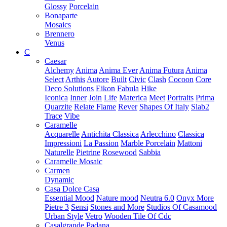
Glossy
Porcelain
Bonaparte
Mosaics
Brennero
Venus
C
Caesar
Alchemy
Anima
Anima Ever
Anima Futura
Anima
Select
Arthis
Autore
Built
Civic
Clash
Cocoon
Core
Deco Solutions
Eikon
Fabula
Hike
Iconica
Inner
Join
Life
Materica
Meet
Portraits
Prima
Quarzite
Relate Flame
Rever
Shapes Of Italy
Slab2
Trace
Vibe
Caramelle
Acquarelle
Antichita Classica
Arlecchino
Classica
Impressioni
La Passion
Marble Porcelain
Mattoni
Naturelle
Pietrine
Rosewood
Sabbia
Caramelle Mosaic
Carmen
Dynamic
Casa Dolce Casa
Essential Mood
Nature mood
Neutra 6.0
Onyx More
Pietre 3
Sensi
Stones and More
Studios Of Casamood
Urban Style
Vetro
Wooden Tile Of Cdc
Casalgrande Padana