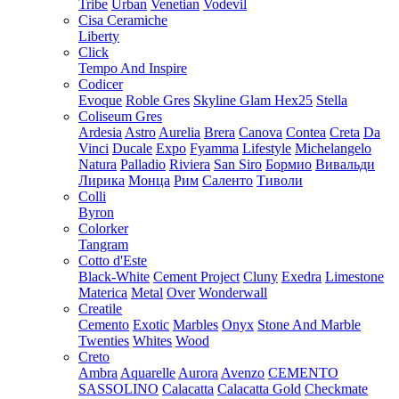
Tribe
Urban
Venetian
Vodevil
Cisa Ceramiche
Liberty
Click
Tempo And Inspire
Codicer
Evoque
Roble Gres
Skyline Glam Hex25
Stella
Coliseum Gres
Ardesia
Astro
Aurelia
Brera
Canova
Contea
Creta
Da
Vinci
Ducale
Expo
Fyamma
Lifestyle
Michelangelo
Natura
Palladio
Riviera
San Siro
Бормио
Вивальди
Лирика
Монца
Рим
Саленто
Тиволи
Colli
Byron
Colorker
Tangram
Cotto d'Este
Black-White
Cement Project
Cluny
Exedra
Limestone
Materica
Metal
Over
Wonderwall
Creatile
Cemento
Exotic
Marbles
Onyx
Stone And Marble
Twenties
Whites
Wood
Creto
Ambra
Aquarelle
Aurora
Avenzo
CEMENTO
SASSOLINO
Calacatta
Calacatta Gold
Checkmate