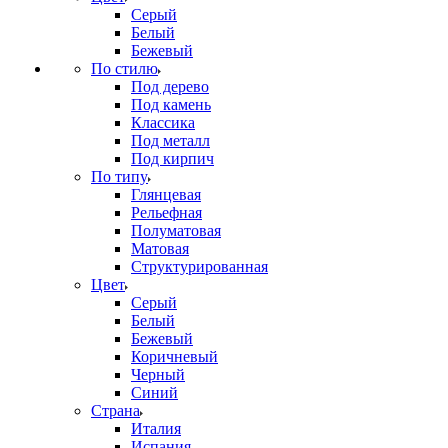
Серый
Белый
Бежевый
По стилю
Под дерево
Под камень
Классика
Под металл
Под кирпич
По типу
Глянцевая
Рельефная
Полуматовая
Матовая
Структурированная
Цвет
Серый
Белый
Бежевый
Коричневый
Черный
Синий
Страна
Италия
Испания