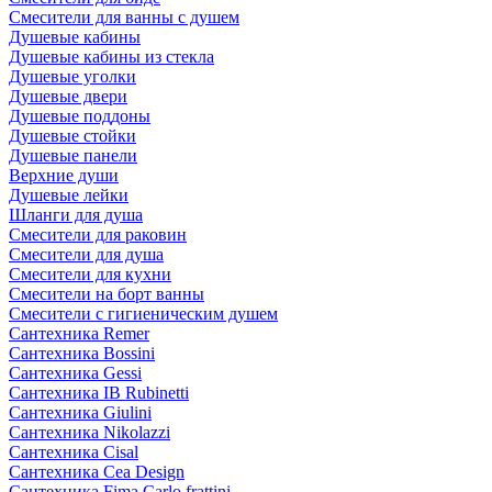
Смесители для ванны с душем
Душевые кабины
Душевые кабины из стекла
Душевые уголки
Душевые двери
Душевые поддоны
Душевые стойки
Душевые панели
Верхние души
Душевые лейки
Шланги для душа
Смесители для раковин
Смесители для душа
Смесители для кухни
Смесители на борт ванны
Смесители с гигиеническим душем
Сантехника Remer
Сантехника Bossini
Сантехника Gessi
Сантехника IB Rubinetti
Сантехника Giulini
Сантехника Nikolazzi
Сантехника Cisal
Сантехника Cea Design
Сантехника Fima Carlo frattini