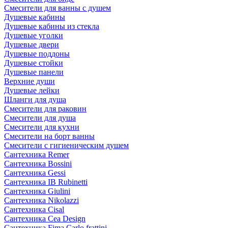
Смесители для ванны с душем
Душевые кабины
Душевые кабины из стекла
Душевые уголки
Душевые двери
Душевые поддоны
Душевые стойки
Душевые панели
Верхние души
Душевые лейки
Шланги для душа
Смесители для раковин
Смесители для душа
Смесители для кухни
Смесители на борт ванны
Смесители с гигиеническим душем
Сантехника Remer
Сантехника Bossini
Сантехника Gessi
Сантехника IB Rubinetti
Сантехника Giulini
Сантехника Nikolazzi
Сантехника Cisal
Сантехника Cea Design
Сантехника Fima Carlo frattini