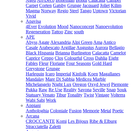
Aged
Art-Deco
Bohemian
Bondi
Calacatta
Camper
Carpet
Corten
Gatsby
Grunge
Jacquard
Joliet
Kilim
Magma
Norway
Regio
Steel
Tango
Uptown
Victorian
Vivid
Apavisa
4Ever
Evolution
Mood
Nanoconcept
Nanoevolution
Regeneration
Tattoo
Zinc
south
APE
Abyss
Agate
Alexandria
Alpi Green
Ama
Antico
Casale
Arabescato
Argillae
Augustus
Aurora
Bellagio
Black Hispania
Brianna
Burlington
Calacatta
Camelot
Caprice
Ceppo
Clos
Colourful
Cross
Dahlia
Eight
Fables
Fleur
Floriane
Four Seasons
Gold Hard
Greystone
Grunge
Harlequin
Icaro
Imperial
Kinfolk
Koen
Magallanes
Mandalay
Mare Di Sabbia
Medicea Marble
Michelangelo
Night Lux
Oregon
Oxyd Jewel
Piemonte
Pukka
Raw
Re Use
Reality
Savona
Seville
Snap
Souk
Statuary Venato
Tibur
Tonality
Twist
Vintage
Volterra
Wabi Sabi
Work
Appiani
Anthologhia
Coloniale
Fusion
Memorie
Metal
Poetic
Arcana
CROCCANTE
Komi
Les Bijoux
Ribe & Elburg
Stracciatella
Zaletti