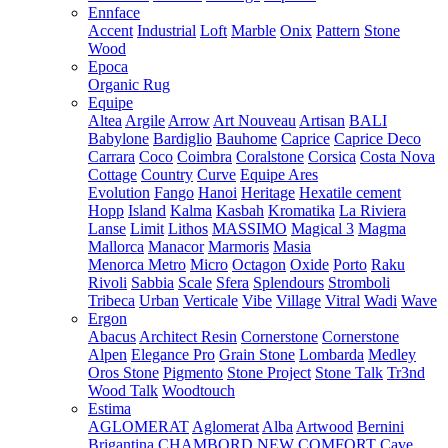
Ennface
Accent
Industrial
Loft
Marble
Onix
Pattern
Stone
Wood
Epoca
Organic Rug
Equipe
Altea
Argile
Arrow
Art Nouveau
Artisan
BALI
Babylone
Bardiglio
Bauhome
Caprice
Caprice Deco
Carrara
Coco
Coimbra
Coralstone
Corsica
Costa Nova
Cottage
Country
Curve
Equipe Ares
Evolution
Fango
Hanoi
Heritage
Hexatile cement
Hopp
Island
Kalma
Kasbah
Kromatika
La Riviera
Lanse
Limit
Lithos
MASSIMO
Magical 3
Magma
Mallorca
Manacor
Marmoris
Masia
Menorca
Metro
Micro
Octagon
Oxide
Porto
Raku
Rivoli
Sabbia
Scale
Sfera
Splendours
Stromboli
Tribeca
Urban
Verticale
Vibe
Village
Vitral
Wadi
Wave
Ergon
Abacus
Architect Resin
Cornerstone
Cornerstone
Alpen
Elegance Pro
Grain Stone
Lombarda
Medley
Oros Stone
Pigmento
Stone Project
Stone Talk
Tr3nd
Wood Talk
Woodtouch
Estima
AGLOMERAT
Aglomerat
Alba
Artwood
Bernini
Brigantina
CHAMBORD NEW
COMFORT
Cave