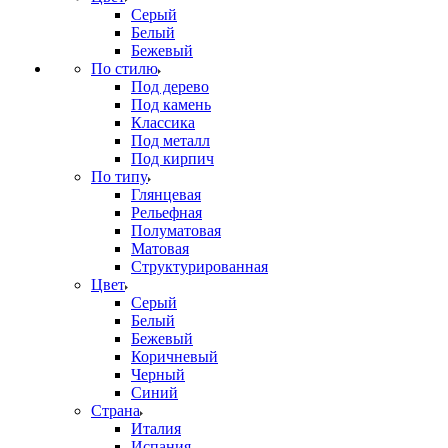
Серый
Белый
Бежевый
По стилю
Под дерево
Под камень
Классика
Под металл
Под кирпич
По типу
Глянцевая
Рельефная
Полуматовая
Матовая
Структурированная
Цвет
Серый
Белый
Бежевый
Коричневый
Черный
Синий
Страна
Италия
Испания