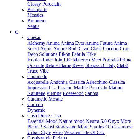
Glossy
Porcelain
Bonaparte
Mosaics
Brennero
Venus
C
Caesar
Alchemy
Anima
Anima Ever
Anima Futura
Anima
Select
Arthis
Autore
Built
Civic
Clash
Cocoon
Core
Deco Solutions
Eikon
Fabula
Hike
Iconica
Inner
Join
Life
Materica
Meet
Portraits
Prima
Quarzite
Relate Flame
Rever
Shapes Of Italy
Slab2
Trace
Vibe
Caramelle
Acquarelle
Antichita Classica
Arlecchino
Classica
Impressioni
La Passion
Marble Porcelain
Mattoni
Naturelle
Pietrine
Rosewood
Sabbia
Caramelle Mosaic
Carmen
Dynamic
Casa Dolce Casa
Essential Mood
Nature mood
Neutra 6.0
Onyx More
Pietre 3
Sensi
Stones and More
Studios Of Casamood
Urban Style
Vetro
Wooden Tile Of Cdc
Casalgrande Padana