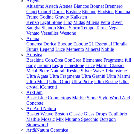
Argenta
Altissimo
Artech
Atenea
Blancos
Bonnet
Brennero
Capri
Courel
Dorset
Eastone
Etienne
Flodsten
Fontana
Frame
Godina
Gravity
Kalksten
Kenzo
Light Stone
Linz
Midas
Milena
Petra
Riven
Sangha
Shanon
Siena
Storm
Tempo
Terma
Vega
Venato
Versailles
Westone
Ariana
Concrea
Dorica
Epoque
Epoque 21
Essential
Floralia
Futura
Legend
Luce
Memento
Mineral
Nobile
Ariostea
Basaltina
Con.Crea
ConCrea
Elementae
Fragmenta full
body
Iridium
Legni
Limestone
Luce
Marmi Classici
Metal
Pietre Naturali
Resine
Silver Wave
Teknostone
Ultra Agata
Ultra Fragmenta
Ultra Graniti
Ultra Marmi
Ultra Metal
Ultra Onici
Ultra Pietre
Ultra Resine
Ultra
crystal
iCementi
ArkLam
Basic Line
Countertops
Marble
Stone
Style
Wood And
Concrete
Art And Natura
Basket Weave
Boston
Classic Glass
Drops
Equilibrio
Marble Mosaic
Mix
Murano Specchio
Octagon
Stonewood
Art&Natura Ceramica