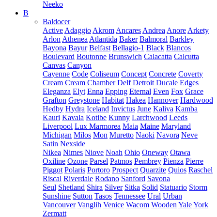
Neeko
B
Baldocer
Active
Adaggio
Akrom
Ancares
Andrea
Anore
Arkety
Arlon
Athenea
Atlantida
Baker
Balmoral
Barkley
Bayona
Bayur
Belfast
Bellagio-1
Black
Blancos
Boulevard
Boutonne
Brunswich
Calacatta
Calcutta
Canvas
Canyon
Cayenne
Code
Coliseum
Concept
Concrete
Coverty
Cream
Cream Chamber
Delf
Detroit
Ducale
Edges
Eleganza
Elyt
Enna
Epping
Eternal
Even
Fox
Grace
Grafton
Greystone
Habitat
Hakea
Hannover
Hardwood
Hedby
Hydra
Iceland
Invictus
June
Kaliva
Kamba
Kauri
Kavala
Kotibe
Kunny
Larchwood
Leeds
Liverpool
Lux Marmorea
Maia
Maine
Maryland
Michigan
Milos
Mon
Muretto
Naoki
Navora
Neve
Satin
Nexside
Nikea
Nimes
Niove
Noah
Ohio
Oneway
Otawa
Oxiline
Ozone
Parsel
Patmos
Pembrey
Pienza
Pierre
Piggot
Polaris
Portoro
Prospect
Quarzite
Quios
Raschel
Riscal
Riverdale
Rodano
Sanford
Savona
Seul
Shetland
Shira
Silver
Sitka
Solid
Statuario
Storm
Sunshine
Sutton
Tasos
Tennessee
Ural
Urban
Vancouver
Vanglih
Venice
Wacom
Wooden
Yale
York
Zermatt