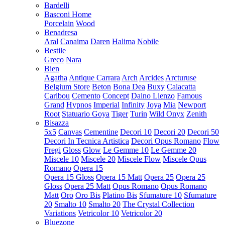
Bardelli
Basconi Home
Porcelain
Wood
Benadresa
Aral
Canaima
Daren
Halima
Nobile
Bestile
Greco
Nara
Bien
Agatha
Antique Carrara
Arch
Arcides
Arcturuse
Belgium Store
Beton
Bona Dea
Buxy
Calacatta
Caribou
Cemento
Concept
Daino Lienzo
Famous
Grand
Hypnos
Imperial
Infinity
Joya
Mia
Newport
Root
Statuario Goya
Tiger
Turin
Wild Onyx
Zenith
Bisazza
5x5
Canvas
Cementine
Decori 10
Decori 20
Decori 50
Decori In Tecnica Artistica
Decori Opus Romano
Flow
Fregi
Gloss
Glow
Le Gemme 10
Le Gemme 20
Miscele 10
Miscele 20
Miscele Flow
Miscele Opus
Romano
Opera 15
Opera 15 Gloss
Opera 15 Matt
Opera 25
Opera 25
Gloss
Opera 25 Matt
Opus Romano
Opus Romano
Matt
Oro
Oro Bis
Platino Bis
Sfumature 10
Sfumature
20
Smalto 10
Smalto 20
The Crystal Collection
Variations
Vetricolor 10
Vetricolor 20
Bluezone