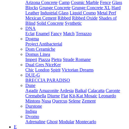
Arizona Concrete
Camp
Cosmic Marble
Fence
Glass
Blocks
Grunge Concrete
Grunge Concrete XL
Hard
Leather
Industrial Glass
Liquid Cosmo
Metal Perf
Mexican Cement
Ribbed
Ribbed Oxide
Shades of
Blind
Solid Concrete
Synthetic
DNA
Eclat
Enamel
Fancy
Match
Terrazzo
Dogma
Project Antibacterial
Dom Ceramiche
Domus Linea
Imperi
Piazza
Pietra
Strade Romane
Dual Gres NiceKer
Chic
London
Spirit
Victorian Dreams
DUE-G
BRECCIA PARADISO
Dune
Agadir
Amazonite
Ardesia
Baikal
Calacatta
Caronte
Cremabella
Diurne
Flat
Kit-Kat Mosaic
Leonardo
Mintons
Nusa
Quercus
Selene
Zement
Durstone
Indiga
Dvomo
Adrenaline
Ghost
Modular
Montecarlo
E