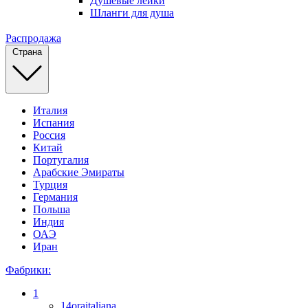
Душевые лейки
Шланги для душа
Распродажа
Страна
Италия
Испания
Россия
Китай
Португалия
Арабские Эмираты
Турция
Германия
Польша
Индия
ОАЭ
Иран
Фабрики:
1
14oraitaliana