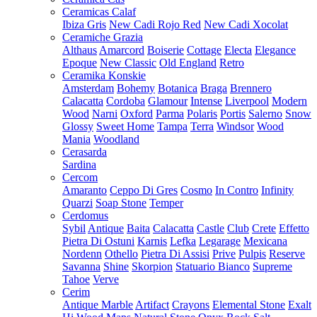
Ceramicas Calaf
Ibiza Gris
New Cadi Rojo Red
New Cadi Xocolat
Ceramiche Grazia
Althaus
Amarcord
Boiserie
Cottage
Electa
Elegance
Epoque
New Classic
Old England
Retro
Ceramika Konskie
Amsterdam
Bohemy
Botanica
Braga
Brennero
Calacatta
Cordoba
Glamour
Intense
Liverpool
Modern
Wood
Narni
Oxford
Parma
Polaris
Portis
Salerno
Snow
Glossy
Sweet Home
Tampa
Terra
Windsor
Wood
Mania
Woodland
Cerasarda
Sardina
Cercom
Amaranto
Ceppo Di Gres
Cosmo
In Contro
Infinity
Quarzi
Soap Stone
Temper
Cerdomus
Sybil
Antique
Baita
Calacatta
Castle
Club
Crete
Effetto
Pietra Di Ostuni
Karnis
Lefka
Legarage
Mexicana
Nordenn
Othello
Pietra Di Assisi
Prive
Pulpis
Reserve
Savanna
Shine
Skorpion
Statuario Bianco
Supreme
Tahoe
Verve
Cerim
Antique Marble
Artifact
Crayons
Elemental Stone
Exalt