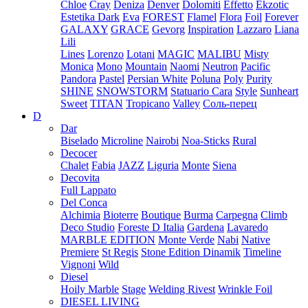
Chloe
Cray
Deniza
Denver
Dolomiti
Effetto
Ekzotic
Estetika Dark
Eva
FOREST
Flamel
Flora
Foil
Forever
GALAXY
GRACE
Gevorg
Inspiration
Lazzaro
Liana
Lili
Lines
Lorenzo
Lotani
MAGIC
MALIBU
Misty
Monica
Mono
Mountain
Naomi
Neutron
Pacific
Pandora
Pastel
Persian White
Poluna
Poly
Purity
SHINE
SNOWSTORM
Statuario Cara
Style
Sunheart
Sweet
TITAN
Tropicano
Valley
Соль-перец
D
Dar
Biselado
Microline
Nairobi
Noa-Sticks
Rural
Decocer
Chalet
Fabia
JAZZ
Liguria
Monte
Siena
Decovita
Full Lappato
Del Conca
Alchimia
Bioterre
Boutique
Burma
Carpegna
Climb
Deco Studio
Foreste D Italia
Gardena
Lavaredo
MARBLE EDITION
Monte Verde
Nabi
Native
Premiere
St Regis
Stone Edition Dinamik
Timeline
Vignoni
Wild
Diesel
Hoily Marble
Stage
Welding Rivest
Wrinkle Foil
DIESEL LIVING