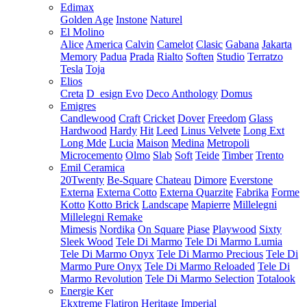
Edimax
Golden Age
Instone
Naturel
El Molino
Alice
America
Calvin
Camelot
Clasic
Gabana
Jakarta
Memory
Padua
Prada
Rialto
Soften
Studio
Terratzo
Tesla
Toja
Elios
Creta
D_esign Evo
Deco Anthology
Domus
Emigres
Candlewood
Craft
Cricket
Dover
Freedom
Glass
Hardwood
Hardy
Hit
Leed
Linus Velvete
Long Ext
Long Mde
Lucia
Maison
Medina
Metropoli
Microcemento
Olmo
Slab
Soft
Teide
Timber
Trento
Emil Ceramica
20Twenty
Be-Square
Chateau
Dimore
Everstone
Externa
Externa Cotto
Externa Quarzite
Fabrika
Forme
Kotto
Kotto Brick
Landscape
Mapierre
Millelegni
Millelegni Remake
Mimesis
Nordika
On Square
Piase
Playwood
Sixty
Sleek Wood
Tele Di Marmo
Tele Di Marmo Lumia
Tele Di Marmo Onyx
Tele Di Marmo Precious
Tele Di
Marmo Pure Onyx
Tele Di Marmo Reloaded
Tele Di
Marmo Revolution
Tele Di Marmo Selection
Totalook
Energie Ker
Ekxtreme
Flatiron
Heritage
Imperial