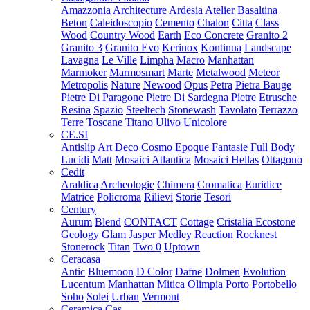
Amazzonia
Architecture
Ardesia
Atelier
Basaltina
Beton
Caleidoscopio
Cemento
Chalon
Citta
Class
Wood
Country Wood
Earth
Eco Concrete
Granito 2
Granito 3
Granito Evo
Kerinox
Kontinua
Landscape
Lavagna
Le Ville
Limpha
Macro
Manhattan
Marmoker
Marmosmart
Marte
Metalwood
Meteor
Metropolis
Nature
Newood
Opus
Petra
Pietra Bauge
Pietre Di Paragone
Pietre Di Sardegna
Pietre Etrusche
Resina
Spazio
Steeltech
Stonewash
Tavolato
Terrazzo
Terre Toscane
Titano
Ulivo
Unicolore
CE.SI
Antislip
Art Deco
Cosmo
Epoque
Fantasie
Full Body
Lucidi
Matt
Mosaici Atlantica
Mosaici Hellas
Ottagono
Cedit
Araldica
Archeologie
Chimera
Cromatica
Euridice
Matrice
Policroma
Rilievi
Storie
Tesori
Century
Aurum
Blend
CONTACT
Cottage
Cristalia
Ecostone
Geology
Glam
Jasper
Medley
Reaction
Rocknest
Stonerock
Titan
Two 0
Uptown
Ceracasa
Antic
Bluemoon
D Color
Dafne
Dolmen
Evolution
Lucentum
Manhattan
Mitica
Olimpia
Porto
Portobello
Soho
Solei
Urban
Vermont
Ceramica Cas