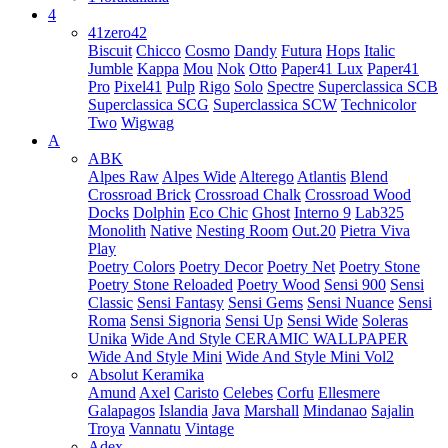
4
41zero42
Biscuit
Chicco
Cosmo
Dandy
Futura
Hops
Italic
Jumble
Kappa
Mou
Nok
Otto
Paper41 Lux
Paper41
Pro
Pixel41
Pulp
Rigo
Solo
Spectre
Superclassica SCB
Superclassica SCG
Superclassica SCW
Technicolor
Two
Wigwag
A
ABK
Alpes Raw
Alpes Wide
Alterego
Atlantis
Blend
Crossroad Brick
Crossroad Chalk
Crossroad Wood
Docks
Dolphin
Eco Chic
Ghost
Interno 9
Lab325
Monolith
Native
Nesting Room
Out.20
Pietra Viva
Play
Poetry Colors
Poetry Decor
Poetry Net
Poetry Stone
Poetry Stone Reloaded
Poetry Wood
Sensi 900
Sensi
Classic
Sensi Fantasy
Sensi Gems
Sensi Nuance
Sensi
Roma
Sensi Signoria
Sensi Up
Sensi Wide
Soleras
Unika
Wide And Style CERAMIC WALLPAPER
Wide And Style Mini
Wide And Style Mini Vol2
Absolut Keramika
Amund
Axel
Caristo
Celebes
Corfu
Ellesmere
Galapagos
Islandia
Java
Marshall
Mindanao
Sajalin
Troya
Vannatu
Vintage
Adex