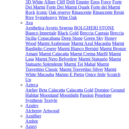
3D White
Allure
Cliff
Drift
Empire
Epos
Force
Forte
Dei Marmi
Forte Dei Marmi Quark
Forte dei Marmi
Rock
Iconic
Oak reserve
Rinascente
Rinascente Resin
Rive
Symphonyx
Wine Oak
Ava
Aesthetica
Avorio Segesta
BOLGHERI STONE
Bianco Imperiale
Black Gold
Breccia Capraia
Breccia
Sicilia
Copacabana
Deep Stone
Green Sky
Honey
Wood
Marmi Arabesque
Marmi Azul Macauba
Marmi
Bardiglio Cenere
Marmi Bianco Bernini
Marmi Bronze
Amani
Marmi Calacatta
Marmi Crema Marfil
Marmi
Lasa
Marmi Nero Belvedere
Marmi Statuario
Marmi
Statuario Splendente
Marmi Taj Mahal
Marmi
Travertino Classic
Marmi Travertino Silver
Marmi
White Macauba
Marmo E Pietra
Onice Iride
Scratch
Up
Azteca
Atelier
Beta Calacatta
Calacatta Gold
Domino
Ground
Habitat
Moonland
Moonlight
Passion
Penelope
Synthesis
Textyle
Azulev
Alchemy
Artwood
Azuliber
Ambre
Azuvi