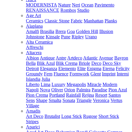
MODERNISTA
Nature
Neri
Ocean
Pavimento
RENAISSANCE
Rombos
Studio
Age Art
Ceramics
Classic Stone
Fabric
Manhattan
Planks
Alaplana
Amalfi
Brasilia
Brera
Goa
Golden Hill
Illusion
Johnstone
Kinsale
Pune
Ripley
Urano
Alta Ceramica
Affreschi
Altacera
Albion
Antique
Antre
Artdeco
Atlantic
Avenue
Bayron
Bella
Blik Azul
Blik Crema
Briole
Deco
Deco Sky
Detroit
Eleganza
Elemento
Elite
Enigma
Eterna
Felicity
Groundy
Fern
Fluence
Formwork
Glent
Imprint
Interni
Islandia
Julia
Liberto
Lima
Luxury
Megapolis
Miracle
Modern
Napoli
Nova
Oliver
Orion
Palmira
Paradise
Pion Azul
Pion Crema
Portland
Rainfall
Rejina
Resort
Santos
Sens
Shape
Smalta
Sonata
Triangle
Veronica
Vertus
Village
Amadis
Art Deco
Brutalist
Long Stick
Rugose
Short Stick
Stripes
Aparici