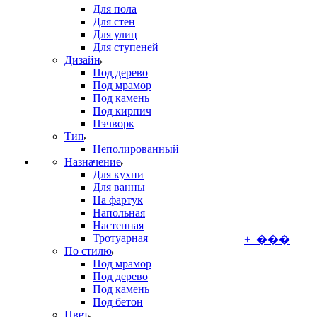
Для пола
Для стен
Для улиц
Для ступеней
Дизайн
Под дерево
Под мрамор
Под камень
Под кирпич
Пэчворк
Тип
Неполированный
Назначение
Для кухни
Для ванны
На фартук
Напольная
Настенная
Тротуарная
+ ���
По стилю
Под мрамор
Под дерево
Под камень
Под бетон
Цвет