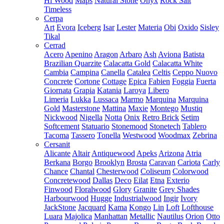
Hi Wood
Maps
Natural Stone
Onyx
Rock Salt
Timeless
Cerpa
Art
Evora
Iceberg
Isar
Lester
Materia
Obi
Oxido
Sisley
Tikal
Cerrad
Acero
Apenino
Aragon
Arbaro
Ash
Aviona
Batista
Brazilian Quarzite
Calacatta Gold
Calacatta White
Cambia
Campina
Canella
Catalea
Celtis
Ceppo Nuovo
Concrete
Cortone
Cottage
Epica
Fabien
Foggia
Fuerta
Giornata
Grapia
Katania
Laroya
Libero
Limeria
Lukka
Lussaca
Marmo
Marquina
Marquina
Gold
Masterstone
Mattina
Maxie
Montego
Mustiq
Nickwood
Nigella
Notta
Onix
Retro Brick
Setim
Softcement
Statuario
Stonemood
Stonetech
Tablero
Tacoma
Tassero
Tonella
Westwood
Woodmax
Zebrina
Cersanit
Alicante
Altair
Antiquewood
Apeks
Arizona
Atria
Berkana
Borgo
Brooklyn
Brosta
Caravan
Cariota
Carly
Chance
Chantal
Chesterwood
Coliseum
Colorwood
Concretewood
Dallas
Deco
Eilat
Etna
Exterio
Finwood
Floralwood
Glory
Granite
Grey Shades
Harbourwood
Hugge
Industrialwood
Ingir
Ivory
JackStone
Jacquard
Kama
Kongo
Lin
Loft
Lofthouse
Luara
Majolica
Manhattan
Metallic
Nautilus
Orion
Otto