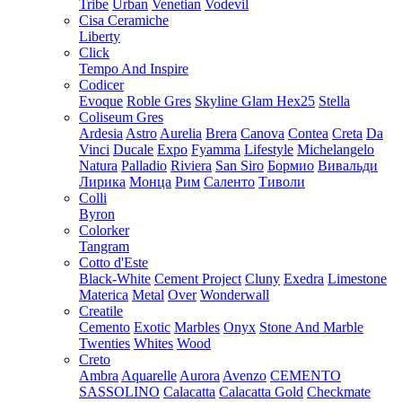
Tribe
Urban
Venetian
Vodevil
Cisa Ceramiche
Liberty
Click
Tempo And Inspire
Codicer
Evoque
Roble Gres
Skyline Glam Hex25
Stella
Coliseum Gres
Ardesia
Astro
Aurelia
Brera
Canova
Contea
Creta
Da
Vinci
Ducale
Expo
Fyamma
Lifestyle
Michelangelo
Natura
Palladio
Riviera
San Siro
Бормио
Вивальди
Лирика
Монца
Рим
Саленто
Тиволи
Colli
Byron
Colorker
Tangram
Cotto d'Este
Black-White
Cement Project
Cluny
Exedra
Limestone
Materica
Metal
Over
Wonderwall
Creatile
Cemento
Exotic
Marbles
Onyx
Stone And Marble
Twenties
Whites
Wood
Creto
Ambra
Aquarelle
Aurora
Avenzo
CEMENTO
SASSOLINO
Calacatta
Calacatta Gold
Checkmate