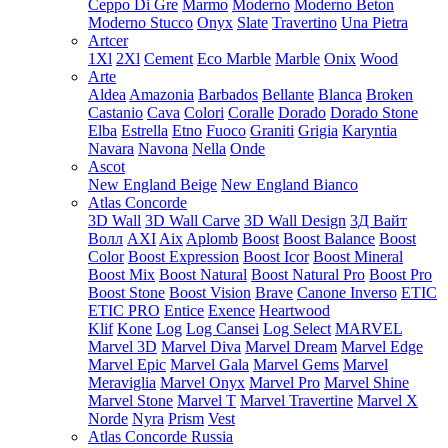
Ceppo Di Gre
Marmo
Moderno
Moderno Beton
Moderno Stucco
Onyx
Slate
Travertino
Una Pietra
Artcer
1Xl
2Xl
Cement
Eco Marble
Marble
Onix
Wood
Arte
Aldea
Amazonia
Barbados
Bellante
Blanca
Broken
Castanio
Cava
Colori
Coralle
Dorado
Dorado Stone
Elba
Estrella
Etno
Fuoco
Graniti
Grigia
Karyntia
Navara
Navona
Nella
Onde
Ascot
New England Beige
New England Bianco
Atlas Concorde
3D Wall
3D Wall Carve
3D Wall Design
3Д Вайт
Волл
AXI
Aix
Aplomb
Boost
Boost Balance
Boost
Color
Boost Expression
Boost Icor
Boost Mineral
Boost Mix
Boost Natural
Boost Natural Pro
Boost Pro
Boost Stone
Boost Vision
Brave
Canone Inverso
ETIC
ETIC PRO
Entice
Exence
Heartwood
Klif
Kone
Log
Log Cansei
Log Select
MARVEL
Marvel 3D
Marvel Diva
Marvel Dream
Marvel Edge
Marvel Epic
Marvel Gala
Marvel Gems
Marvel
Meraviglia
Marvel Onyx
Marvel Pro
Marvel Shine
Marvel Stone
Marvel T
Marvel Travertine
Marvel X
Norde
Nyra
Prism
Vest
Atlas Concorde Russia