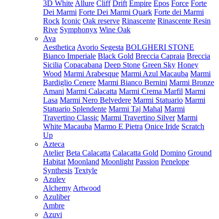
3D White
Allure
Cliff
Drift
Empire
Epos
Force
Forte
Dei Marmi
Forte Dei Marmi Quark
Forte dei Marmi
Rock
Iconic
Oak reserve
Rinascente
Rinascente Resin
Rive
Symphonyx
Wine Oak
Ava
Aesthetica
Avorio Segesta
BOLGHERI STONE
Bianco Imperiale
Black Gold
Breccia Capraia
Breccia
Sicilia
Copacabana
Deep Stone
Green Sky
Honey
Wood
Marmi Arabesque
Marmi Azul Macauba
Marmi
Bardiglio Cenere
Marmi Bianco Bernini
Marmi Bronze
Amani
Marmi Calacatta
Marmi Crema Marfil
Marmi
Lasa
Marmi Nero Belvedere
Marmi Statuario
Marmi
Statuario Splendente
Marmi Taj Mahal
Marmi
Travertino Classic
Marmi Travertino Silver
Marmi
White Macauba
Marmo E Pietra
Onice Iride
Scratch
Up
Azteca
Atelier
Beta Calacatta
Calacatta Gold
Domino
Ground
Habitat
Moonland
Moonlight
Passion
Penelope
Synthesis
Textyle
Azulev
Alchemy
Artwood
Azuliber
Ambre
Azuvi