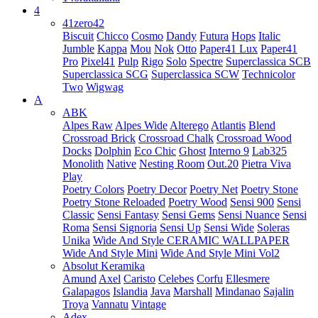
4
41zero42
Biscuit
Chicco
Cosmo
Dandy
Futura
Hops
Italic
Jumble
Kappa
Mou
Nok
Otto
Paper41 Lux
Paper41
Pro
Pixel41
Pulp
Rigo
Solo
Spectre
Superclassica SCB
Superclassica SCG
Superclassica SCW
Technicolor
Two
Wigwag
A
ABK
Alpes Raw
Alpes Wide
Alterego
Atlantis
Blend
Crossroad Brick
Crossroad Chalk
Crossroad Wood
Docks
Dolphin
Eco Chic
Ghost
Interno 9
Lab325
Monolith
Native
Nesting Room
Out.20
Pietra Viva
Play
Poetry Colors
Poetry Decor
Poetry Net
Poetry Stone
Poetry Stone Reloaded
Poetry Wood
Sensi 900
Sensi
Classic
Sensi Fantasy
Sensi Gems
Sensi Nuance
Sensi
Roma
Sensi Signoria
Sensi Up
Sensi Wide
Soleras
Unika
Wide And Style CERAMIC WALLPAPER
Wide And Style Mini
Wide And Style Mini Vol2
Absolut Keramika
Amund
Axel
Caristo
Celebes
Corfu
Ellesmere
Galapagos
Islandia
Java
Marshall
Mindanao
Sajalin
Troya
Vannatu
Vintage
Adex