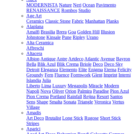
MODERNISTA
Nature
Neri
Ocean
Pavimento
RENAISSANCE
Rombos
Studio
Age Art
Ceramics
Classic Stone
Fabric
Manhattan
Planks
Alaplana
Amalfi
Brasilia
Brera
Goa
Golden Hill
Illusion
Johnstone
Kinsale
Pune
Ripley
Urano
Alta Ceramica
Affreschi
Altacera
Albion
Antique
Antre
Artdeco
Atlantic
Avenue
Bayron
Bella
Blik Azul
Blik Crema
Briole
Deco
Deco Sky
Detroit
Eleganza
Elemento
Elite
Enigma
Eterna
Felicity
Groundy
Fern
Fluence
Formwork
Glent
Imprint
Interni
Islandia
Julia
Liberto
Lima
Luxury
Megapolis
Miracle
Modern
Napoli
Nova
Oliver
Orion
Palmira
Paradise
Pion Azul
Pion Crema
Portland
Rainfall
Rejina
Resort
Santos
Sens
Shape
Smalta
Sonata
Triangle
Veronica
Vertus
Village
Amadis
Art Deco
Brutalist
Long Stick
Rugose
Short Stick
Stripes
Aparici