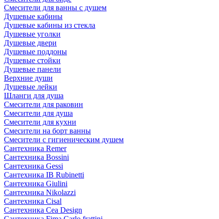
Смесители для ванны с душем
Душевые кабины
Душевые кабины из стекла
Душевые уголки
Душевые двери
Душевые поддоны
Душевые стойки
Душевые панели
Верхние души
Душевые лейки
Шланги для душа
Смесители для раковин
Смесители для душа
Смесители для кухни
Смесители на борт ванны
Смесители с гигиеническим душем
Сантехника Remer
Сантехника Bossini
Сантехника Gessi
Сантехника IB Rubinetti
Сантехника Giulini
Сантехника Nikolazzi
Сантехника Cisal
Сантехника Cea Design
Сантехника Fima Carlo frattini