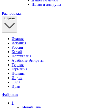
Душевые лейки
Шланги для душа
Распродажа
Страна
Италия
Испания
Россия
Китай
Португалия
Арабские Эмираты
Турция
Германия
Польша
Индия
ОАЭ
Иран
Фабрики:
1
14oraitaliana