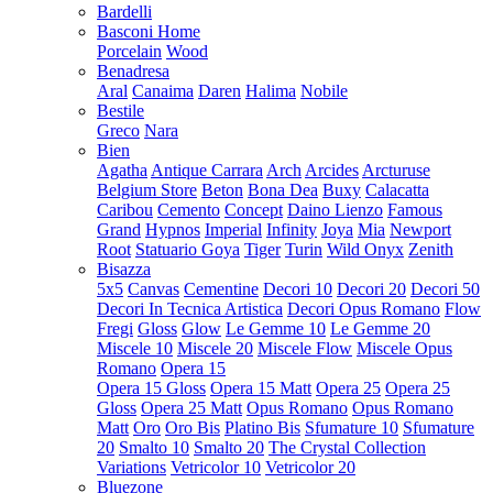
Bardelli
Basconi Home
Porcelain
Wood
Benadresa
Aral
Canaima
Daren
Halima
Nobile
Bestile
Greco
Nara
Bien
Agatha
Antique Carrara
Arch
Arcides
Arcturuse
Belgium Store
Beton
Bona Dea
Buxy
Calacatta
Caribou
Cemento
Concept
Daino Lienzo
Famous
Grand
Hypnos
Imperial
Infinity
Joya
Mia
Newport
Root
Statuario Goya
Tiger
Turin
Wild Onyx
Zenith
Bisazza
5x5
Canvas
Cementine
Decori 10
Decori 20
Decori 50
Decori In Tecnica Artistica
Decori Opus Romano
Flow
Fregi
Gloss
Glow
Le Gemme 10
Le Gemme 20
Miscele 10
Miscele 20
Miscele Flow
Miscele Opus
Romano
Opera 15
Opera 15 Gloss
Opera 15 Matt
Opera 25
Opera 25
Gloss
Opera 25 Matt
Opus Romano
Opus Romano
Matt
Oro
Oro Bis
Platino Bis
Sfumature 10
Sfumature
20
Smalto 10
Smalto 20
The Crystal Collection
Variations
Vetricolor 10
Vetricolor 20
Bluezone