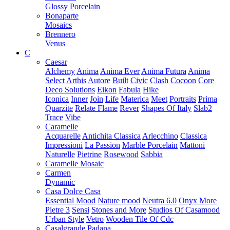
Glossy
Porcelain
Bonaparte
Mosaics
Brennero
Venus
C
Caesar
Alchemy
Anima
Anima Ever
Anima Futura
Anima
Select
Arthis
Autore
Built
Civic
Clash
Cocoon
Core
Deco Solutions
Eikon
Fabula
Hike
Iconica
Inner
Join
Life
Materica
Meet
Portraits
Prima
Quarzite
Relate Flame
Rever
Shapes Of Italy
Slab2
Trace
Vibe
Caramelle
Acquarelle
Antichita Classica
Arlecchino
Classica
Impressioni
La Passion
Marble Porcelain
Mattoni
Naturelle
Pietrine
Rosewood
Sabbia
Caramelle Mosaic
Carmen
Dynamic
Casa Dolce Casa
Essential Mood
Nature mood
Neutra 6.0
Onyx More
Pietre 3
Sensi
Stones and More
Studios Of Casamood
Urban Style
Vetro
Wooden Tile Of Cdc
Casalgrande Padana