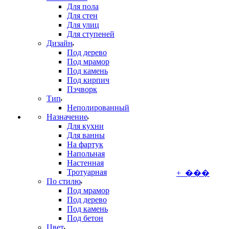
Для пола
Для стен
Для улиц
Для ступеней
Дизайн
Под дерево
Под мрамор
Под камень
Под кирпич
Пэчворк
Тип
Неполированный
Назначение
Для кухни
Для ванны
На фартук
Напольная
Настенная
Тротуарная
+ ���
По стилю
Под мрамор
Под дерево
Под камень
Под бетон
Цвет