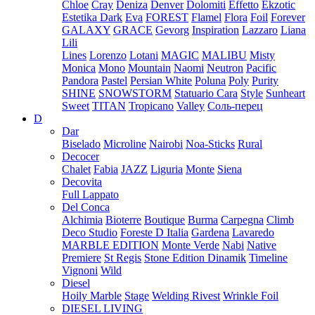
Chloe
Cray
Deniza
Denver
Dolomiti
Effetto
Ekzotic
Estetika Dark
Eva
FOREST
Flamel
Flora
Foil
Forever
GALAXY
GRACE
Gevorg
Inspiration
Lazzaro
Liana
Lili
Lines
Lorenzo
Lotani
MAGIC
MALIBU
Misty
Monica
Mono
Mountain
Naomi
Neutron
Pacific
Pandora
Pastel
Persian White
Poluna
Poly
Purity
SHINE
SNOWSTORM
Statuario Cara
Style
Sunheart
Sweet
TITAN
Tropicano
Valley
Соль-перец
D
Dar
Biselado
Microline
Nairobi
Noa-Sticks
Rural
Decocer
Chalet
Fabia
JAZZ
Liguria
Monte
Siena
Decovita
Full Lappato
Del Conca
Alchimia
Bioterre
Boutique
Burma
Carpegna
Climb
Deco Studio
Foreste D Italia
Gardena
Lavaredo
MARBLE EDITION
Monte Verde
Nabi
Native
Premiere
St Regis
Stone Edition Dinamik
Timeline
Vignoni
Wild
Diesel
Hoily Marble
Stage
Welding Rivest
Wrinkle Foil
DIESEL LIVING