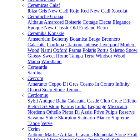
Ceramicas Calaf
Ibiza Gris
New Cadi Rojo Red
New Cadi Xocolat
Ceramiche Grazia
Althaus
Amarcord
Boiserie
Cottage
Electa
Elegance
Epoque
New Classic
Old England
Retro
Ceramika Konskie
Amsterdam
Bohemy
Botanica
Braga
Brennero
Calacatta
Cordoba
Glamour
Intense
Liverpool
Modern
Wood
Narni
Oxford
Parma
Polaris
Portis
Salerno
Snow
Glossy
Sweet Home
Tampa
Terra
Windsor
Wood
Mania
Woodland
Cerasarda
Sardina
Cercom
Amaranto
Ceppo Di Gres
Cosmo
In Contro
Infinity
Quarzi
Soap Stone
Temper
Cerdomus
Sybil
Antique
Baita
Calacatta
Castle
Club
Crete
Effetto
Pietra Di Ostuni
Karnis
Lefka
Legarage
Mexicana
Nordenn
Othello
Pietra Di Assisi
Prive
Pulpis
Reserve
Savanna
Shine
Skorpion
Statuario Bianco
Supreme
Tahoe
Verve
Cerim
Antique Marble
Artifact
Crayons
Elemental Stone
Exalt