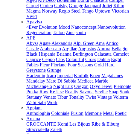
Aged
Art-Deco
Bohemian
Bondi
Calacatta
Camper
Carpet
Corten
Gatsby
Grunge
Jacquard
Joliet
Kilim
Magma
Norway
Regio
Steel
Tango
Uptown
Victorian
Vivid
Apavisa
4Ever
Evolution
Mood
Nanoconcept
Nanoevolution
Regeneration
Tattoo
Zinc
south
APE
Abyss
Agate
Alexandria
Alpi Green
Ama
Antico
Casale
Arabescato
Argillae
Augustus
Aurora
Bellagio
Black Hispania
Brianna
Burlington
Calacatta
Camelot
Caprice
Ceppo
Clos
Colourful
Cross
Dahlia
Eight
Fables
Fleur
Floriane
Four Seasons
Gold Hard
Greystone
Grunge
Harlequin
Icaro
Imperial
Kinfolk
Koen
Magallanes
Mandalay
Mare Di Sabbia
Medicea Marble
Michelangelo
Night Lux
Oregon
Oxyd Jewel
Piemonte
Pukka
Raw
Re Use
Reality
Savona
Seville
Snap
Souk
Statuary Venato
Tibur
Tonality
Twist
Vintage
Volterra
Wabi Sabi
Work
Appiani
Anthologhia
Coloniale
Fusion
Memorie
Metal
Poetic
Arcana
CROCCANTE
Komi
Les Bijoux
Ribe & Elburg
Stracciatella
Zaletti