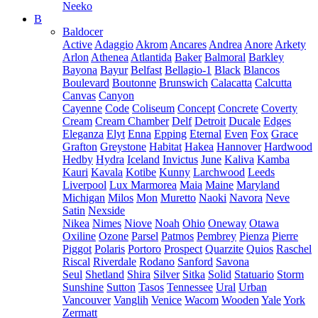
Neeko
B
Baldocer
Active
Adaggio
Akrom
Ancares
Andrea
Anore
Arkety
Arlon
Athenea
Atlantida
Baker
Balmoral
Barkley
Bayona
Bayur
Belfast
Bellagio-1
Black
Blancos
Boulevard
Boutonne
Brunswich
Calacatta
Calcutta
Canvas
Canyon
Cayenne
Code
Coliseum
Concept
Concrete
Coverty
Cream
Cream Chamber
Delf
Detroit
Ducale
Edges
Eleganza
Elyt
Enna
Epping
Eternal
Even
Fox
Grace
Grafton
Greystone
Habitat
Hakea
Hannover
Hardwood
Hedby
Hydra
Iceland
Invictus
June
Kaliva
Kamba
Kauri
Kavala
Kotibe
Kunny
Larchwood
Leeds
Liverpool
Lux Marmorea
Maia
Maine
Maryland
Michigan
Milos
Mon
Muretto
Naoki
Navora
Neve
Satin
Nexside
Nikea
Nimes
Niove
Noah
Ohio
Oneway
Otawa
Oxiline
Ozone
Parsel
Patmos
Pembrey
Pienza
Pierre
Piggot
Polaris
Portoro
Prospect
Quarzite
Quios
Raschel
Riscal
Riverdale
Rodano
Sanford
Savona
Seul
Shetland
Shira
Silver
Sitka
Solid
Statuario
Storm
Sunshine
Sutton
Tasos
Tennessee
Ural
Urban
Vancouver
Vanglih
Venice
Wacom
Wooden
Yale
York
Zermatt