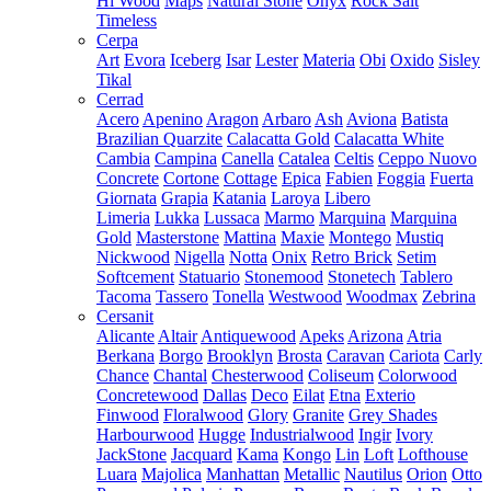
Hi Wood
Maps
Natural Stone
Onyx
Rock Salt
Timeless
Cerpa
Art
Evora
Iceberg
Isar
Lester
Materia
Obi
Oxido
Sisley
Tikal
Cerrad
Acero
Apenino
Aragon
Arbaro
Ash
Aviona
Batista
Brazilian Quarzite
Calacatta Gold
Calacatta White
Cambia
Campina
Canella
Catalea
Celtis
Ceppo Nuovo
Concrete
Cortone
Cottage
Epica
Fabien
Foggia
Fuerta
Giornata
Grapia
Katania
Laroya
Libero
Limeria
Lukka
Lussaca
Marmo
Marquina
Marquina
Gold
Masterstone
Mattina
Maxie
Montego
Mustiq
Nickwood
Nigella
Notta
Onix
Retro Brick
Setim
Softcement
Statuario
Stonemood
Stonetech
Tablero
Tacoma
Tassero
Tonella
Westwood
Woodmax
Zebrina
Cersanit
Alicante
Altair
Antiquewood
Apeks
Arizona
Atria
Berkana
Borgo
Brooklyn
Brosta
Caravan
Cariota
Carly
Chance
Chantal
Chesterwood
Coliseum
Colorwood
Concretewood
Dallas
Deco
Eilat
Etna
Exterio
Finwood
Floralwood
Glory
Granite
Grey Shades
Harbourwood
Hugge
Industrialwood
Ingir
Ivory
JackStone
Jacquard
Kama
Kongo
Lin
Loft
Lofthouse
Luara
Majolica
Manhattan
Metallic
Nautilus
Orion
Otto