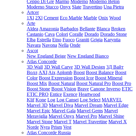
Ceppo Di Gre
Marmo
Moderno
Moderno Beton
Moderno Stucco
Onyx
Slate
Travertino
Una Pietra
Artcer
1Xl
2Xl
Cement
Eco Marble
Marble
Onix
Wood
Arte
Aldea
Amazonia
Barbados
Bellante
Blanca
Broken
Castanio
Cava
Colori
Coralle
Dorado
Dorado Stone
Elba
Estrella
Etno
Fuoco
Graniti
Grigia
Karyntia
Navara
Navona
Nella
Onde
Ascot
New England Beige
New England Bianco
Atlas Concorde
3D Wall
3D Wall Carve
3D Wall Design
3Д Вайт
Волл
AXI
Aix
Aplomb
Boost
Boost Balance
Boost
Color
Boost Expression
Boost Icor
Boost Mineral
Boost Mix
Boost Natural
Boost Natural Pro
Boost Pro
Boost Stone
Boost Vision
Brave
Canone Inverso
ETIC
ETIC PRO
Entice
Exence
Heartwood
Klif
Kone
Log
Log Cansei
Log Select
MARVEL
Marvel 3D
Marvel Diva
Marvel Dream
Marvel Edge
Marvel Epic
Marvel Gala
Marvel Gems
Marvel
Meraviglia
Marvel Onyx
Marvel Pro
Marvel Shine
Marvel Stone
Marvel T
Marvel Travertine
Marvel X
Norde
Nyra
Prism
Vest
Atlas Concorde Russia