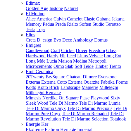
Edimax
Golden Age
Instone
Naturel
El Molino
Alice
America
Calvin
Camelot
Clasic
Gabana
Jakarta
Memory
Padua
Prada
Rialto
Soften
Studio
Terratzo
Tesla
Toja
Elios
Creta
D_esign Evo
Deco Anthology
Domus
Emigres
Candlewood
Craft
Cricket
Dover
Freedom
Glass
Hardwood
Hardy
Hit
Leed
Linus Velvete
Long Ext
Long Mde
Lucia
Maison
Medina
Metropoli
Microcemento
Olmo
Slab
Soft
Teide
Timber
Trento
Emil Ceramica
20Twenty
Be-Square
Chateau
Dimore
Everstone
Externa
Externa Cotto
Externa Quarzite
Fabrika
Forme
Kotto
Kotto Brick
Landscape
Mapierre
Millelegni
Millelegni Remake
Mimesis
Nordika
On Square
Piase
Playwood
Sixty
Sleek Wood
Tele Di Marmo
Tele Di Marmo Lumia
Tele Di Marmo Onyx
Tele Di Marmo Precious
Tele Di
Marmo Pure Onyx
Tele Di Marmo Reloaded
Tele Di
Marmo Revolution
Tele Di Marmo Selection
Totalook
Energie Ker
Ekxtreme
Flatiron
Heritage
Imperial