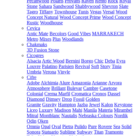
Pecanwood
Polaris
Provans
Raven
Rento
Rock
Royal
Stone
Sahara
Sandwood
Shabbywood
Shevron
Slate
Tagro
Tiffany
Townhouse
Tunis
Vegas
Versal
Wood
Concept Natural
Wood Concept Prime
Wood Concept
Rustic
Woodhouse
Cevica
Antic Mate
Becolors
Good Vibes
MARRAKECH
Metro
Mixes
Plus
Woodlands
Chakmaks
3D Fusion Stone
Cicogres
Alsacia
Artic Wood
Bernini
Borgo
Chic
Deba
Eyra
Louvre
Palatino
Parisien
Revival
Soft
Story
Tinia
Umbria
Verona
Vinyle
Cifre
Adobe
Alchimia
Alure
Amazonia
Arianne
Arvora
Atmosphere
Brillant
Bulevar
Cambre
Casetone
Colonial
Crema Marfil
Cromatica
Cronos
Dassel
Diamond
Dimsey
Drop
Fossil
Golden
Granite
Gravity
Hampton
Jazba
Jewel
Kalon
Keystone
Liceo
Luxury
Madison
Mahi
Manila
Materia
Mirambel
Mitral
Montblanc
Nautalis
Nebraska Colours
Nordik
Odin
Oken
Omnia
Opal
Oval
Pietra
Pulido
Pure
Rovere
Sea
Solid
Sonora
Statuario
Sublime
Subway
Titan
Tramonto