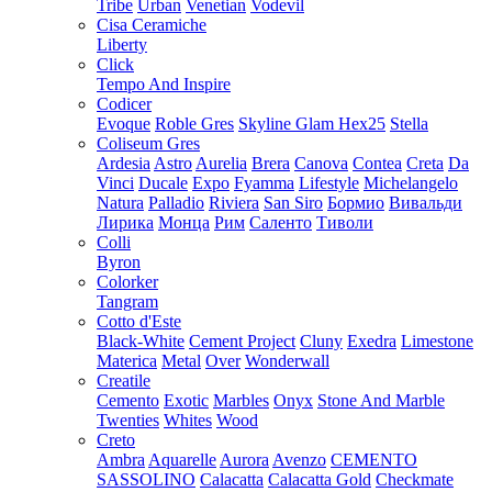
Tribe
Urban
Venetian
Vodevil
Cisa Ceramiche
Liberty
Click
Tempo And Inspire
Codicer
Evoque
Roble Gres
Skyline Glam Hex25
Stella
Coliseum Gres
Ardesia
Astro
Aurelia
Brera
Canova
Contea
Creta
Da
Vinci
Ducale
Expo
Fyamma
Lifestyle
Michelangelo
Natura
Palladio
Riviera
San Siro
Бормио
Вивальди
Лирика
Монца
Рим
Саленто
Тиволи
Colli
Byron
Colorker
Tangram
Cotto d'Este
Black-White
Cement Project
Cluny
Exedra
Limestone
Materica
Metal
Over
Wonderwall
Creatile
Cemento
Exotic
Marbles
Onyx
Stone And Marble
Twenties
Whites
Wood
Creto
Ambra
Aquarelle
Aurora
Avenzo
CEMENTO
SASSOLINO
Calacatta
Calacatta Gold
Checkmate