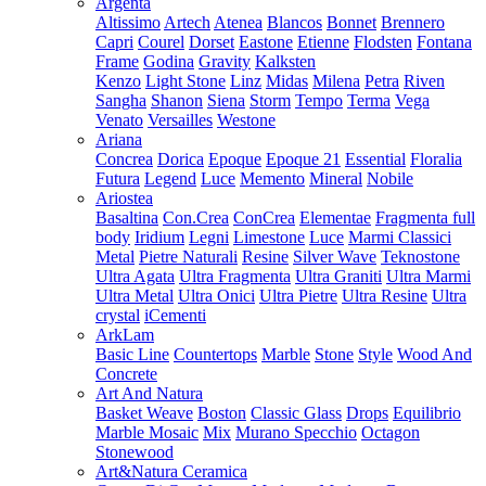
Argenta
Altissimo
Artech
Atenea
Blancos
Bonnet
Brennero
Capri
Courel
Dorset
Eastone
Etienne
Flodsten
Fontana
Frame
Godina
Gravity
Kalksten
Kenzo
Light Stone
Linz
Midas
Milena
Petra
Riven
Sangha
Shanon
Siena
Storm
Tempo
Terma
Vega
Venato
Versailles
Westone
Ariana
Concrea
Dorica
Epoque
Epoque 21
Essential
Floralia
Futura
Legend
Luce
Memento
Mineral
Nobile
Ariostea
Basaltina
Con.Crea
ConCrea
Elementae
Fragmenta full
body
Iridium
Legni
Limestone
Luce
Marmi Classici
Metal
Pietre Naturali
Resine
Silver Wave
Teknostone
Ultra Agata
Ultra Fragmenta
Ultra Graniti
Ultra Marmi
Ultra Metal
Ultra Onici
Ultra Pietre
Ultra Resine
Ultra
crystal
iCementi
ArkLam
Basic Line
Countertops
Marble
Stone
Style
Wood And
Concrete
Art And Natura
Basket Weave
Boston
Classic Glass
Drops
Equilibrio
Marble Mosaic
Mix
Murano Specchio
Octagon
Stonewood
Art&Natura Ceramica