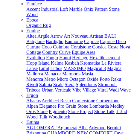
Ennface
Accent
Industrial
Loft
Marble
Onix
Pattern
Stone
Wood
Epoca
Organic Rug
Equipe
Altea
Argile
Arrow
Art Nouveau
Artisan
BALI
Babylone
Bardiglio
Bauhome
Caprice
Caprice Deco
Carrara
Coco
Coimbra
Coralstone
Corsica
Costa Nova
Cottage
Country
Curve
Equipe Ares
Evolution
Fango
Hanoi
Heritage
Hexatile cement
Hopp
Island
Kalma
Kasbah
Kromatika
La Riviera
Lanse
Limit
Lithos
MASSIMO
Magical 3
Magma
Mallorca
Manacor
Marmoris
Masia
Menorca
Metro
Micro
Octagon
Oxide
Porto
Raku
Rivoli
Sabbia
Scale
Sfera
Splendours
Stromboli
Tribeca
Urban
Verticale
Vibe
Village
Vitral
Wadi
Wave
Ergon
Abacus
Architect Resin
Cornerstone
Cornerstone
Alpen
Elegance Pro
Grain Stone
Lombarda
Medley
Oros Stone
Pigmento
Stone Project
Stone Talk
Tr3nd
Wood Talk
Woodtouch
Estima
AGLOMERAT
Aglomerat
Alba
Artwood
Bernini
Brigantina
CHAMBORD NEW
COMFORT
Cave