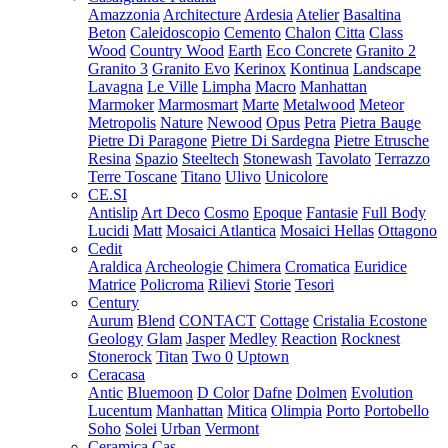
Amazzonia
Architecture
Ardesia
Atelier
Basaltina
Beton
Caleidoscopio
Cemento
Chalon
Citta
Class
Wood
Country Wood
Earth
Eco Concrete
Granito 2
Granito 3
Granito Evo
Kerinox
Kontinua
Landscape
Lavagna
Le Ville
Limpha
Macro
Manhattan
Marmoker
Marmosmart
Marte
Metalwood
Meteor
Metropolis
Nature
Newood
Opus
Petra
Pietra Bauge
Pietre Di Paragone
Pietre Di Sardegna
Pietre Etrusche
Resina
Spazio
Steeltech
Stonewash
Tavolato
Terrazzo
Terre Toscane
Titano
Ulivo
Unicolore
CE.SI
Antislip
Art Deco
Cosmo
Epoque
Fantasie
Full Body
Lucidi
Matt
Mosaici Atlantica
Mosaici Hellas
Ottagono
Cedit
Araldica
Archeologie
Chimera
Cromatica
Euridice
Matrice
Policroma
Rilievi
Storie
Tesori
Century
Aurum
Blend
CONTACT
Cottage
Cristalia
Ecostone
Geology
Glam
Jasper
Medley
Reaction
Rocknest
Stonerock
Titan
Two 0
Uptown
Ceracasa
Antic
Bluemoon
D Color
Dafne
Dolmen
Evolution
Lucentum
Manhattan
Mitica
Olimpia
Porto
Portobello
Soho
Solei
Urban
Vermont
Ceramica Cas