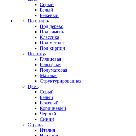
Серый
Белый
Бежевый
По стилю
Под дерево
Под камень
Классика
Под металл
Под кирпич
По типу
Глянцевая
Рельефная
Полуматовая
Матовая
Структурированная
Цвет
Серый
Белый
Бежевый
Коричневый
Черный
Синий
Страна
Италия
Испания