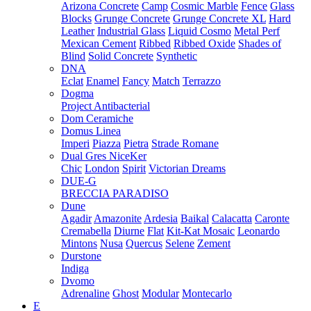
Arizona Concrete
Camp
Cosmic Marble
Fence
Glass
Blocks
Grunge Concrete
Grunge Concrete XL
Hard
Leather
Industrial Glass
Liquid Cosmo
Metal Perf
Mexican Cement
Ribbed
Ribbed Oxide
Shades of
Blind
Solid Concrete
Synthetic
DNA
Eclat
Enamel
Fancy
Match
Terrazzo
Dogma
Project Antibacterial
Dom Ceramiche
Domus Linea
Imperi
Piazza
Pietra
Strade Romane
Dual Gres NiceKer
Chic
London
Spirit
Victorian Dreams
DUE-G
BRECCIA PARADISO
Dune
Agadir
Amazonite
Ardesia
Baikal
Calacatta
Caronte
Cremabella
Diurne
Flat
Kit-Kat Mosaic
Leonardo
Mintons
Nusa
Quercus
Selene
Zement
Durstone
Indiga
Dvomo
Adrenaline
Ghost
Modular
Montecarlo
E