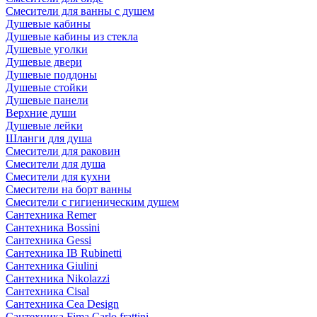
Смесители для ванны с душем
Душевые кабины
Душевые кабины из стекла
Душевые уголки
Душевые двери
Душевые поддоны
Душевые стойки
Душевые панели
Верхние души
Душевые лейки
Шланги для душа
Смесители для раковин
Смесители для душа
Смесители для кухни
Смесители на борт ванны
Смесители с гигиеническим душем
Сантехника Remer
Сантехника Bossini
Сантехника Gessi
Сантехника IB Rubinetti
Сантехника Giulini
Сантехника Nikolazzi
Сантехника Cisal
Сантехника Cea Design
Сантехника Fima Carlo frattini