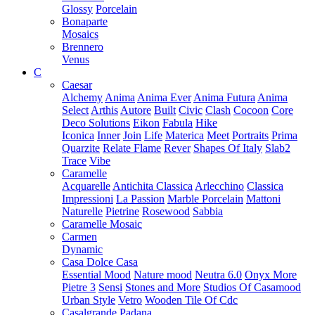
Glossy
Porcelain
Bonaparte
Mosaics
Brennero
Venus
C
Caesar
Alchemy
Anima
Anima Ever
Anima Futura
Anima
Select
Arthis
Autore
Built
Civic
Clash
Cocoon
Core
Deco Solutions
Eikon
Fabula
Hike
Iconica
Inner
Join
Life
Materica
Meet
Portraits
Prima
Quarzite
Relate Flame
Rever
Shapes Of Italy
Slab2
Trace
Vibe
Caramelle
Acquarelle
Antichita Classica
Arlecchino
Classica
Impressioni
La Passion
Marble Porcelain
Mattoni
Naturelle
Pietrine
Rosewood
Sabbia
Caramelle Mosaic
Carmen
Dynamic
Casa Dolce Casa
Essential Mood
Nature mood
Neutra 6.0
Onyx More
Pietre 3
Sensi
Stones and More
Studios Of Casamood
Urban Style
Vetro
Wooden Tile Of Cdc
Casalgrande Padana