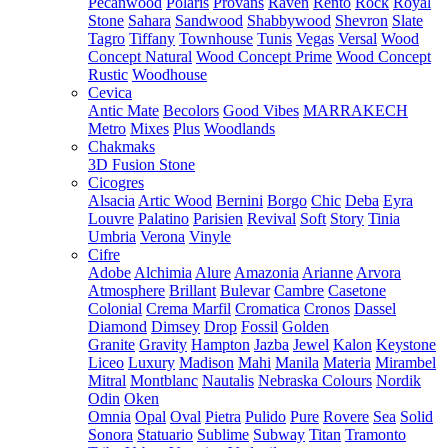
Pecanwood
Polaris
Provans
Raven
Rento
Rock
Royal
Stone
Sahara
Sandwood
Shabbywood
Shevron
Slate
Tagro
Tiffany
Townhouse
Tunis
Vegas
Versal
Wood
Concept Natural
Wood Concept Prime
Wood Concept
Rustic
Woodhouse
Cevica
Antic Mate
Becolors
Good Vibes
MARRAKECH
Metro
Mixes
Plus
Woodlands
Chakmaks
3D Fusion Stone
Cicogres
Alsacia
Artic Wood
Bernini
Borgo
Chic
Deba
Eyra
Louvre
Palatino
Parisien
Revival
Soft
Story
Tinia
Umbria
Verona
Vinyle
Cifre
Adobe
Alchimia
Alure
Amazonia
Arianne
Arvora
Atmosphere
Brillant
Bulevar
Cambre
Casetone
Colonial
Crema Marfil
Cromatica
Cronos
Dassel
Diamond
Dimsey
Drop
Fossil
Golden
Granite
Gravity
Hampton
Jazba
Jewel
Kalon
Keystone
Liceo
Luxury
Madison
Mahi
Manila
Materia
Mirambel
Mitral
Montblanc
Nautalis
Nebraska Colours
Nordik
Odin
Oken
Omnia
Opal
Oval
Pietra
Pulido
Pure
Rovere
Sea
Solid
Sonora
Statuario
Sublime
Subway
Titan
Tramonto