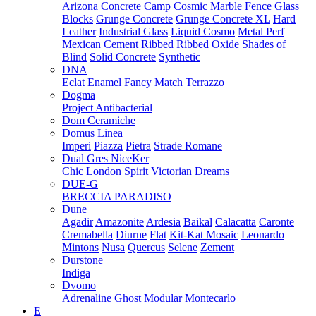
Arizona Concrete
Camp
Cosmic Marble
Fence
Glass
Blocks
Grunge Concrete
Grunge Concrete XL
Hard
Leather
Industrial Glass
Liquid Cosmo
Metal Perf
Mexican Cement
Ribbed
Ribbed Oxide
Shades of
Blind
Solid Concrete
Synthetic
DNA
Eclat
Enamel
Fancy
Match
Terrazzo
Dogma
Project Antibacterial
Dom Ceramiche
Domus Linea
Imperi
Piazza
Pietra
Strade Romane
Dual Gres NiceKer
Chic
London
Spirit
Victorian Dreams
DUE-G
BRECCIA PARADISO
Dune
Agadir
Amazonite
Ardesia
Baikal
Calacatta
Caronte
Cremabella
Diurne
Flat
Kit-Kat Mosaic
Leonardo
Mintons
Nusa
Quercus
Selene
Zement
Durstone
Indiga
Dvomo
Adrenaline
Ghost
Modular
Montecarlo
E