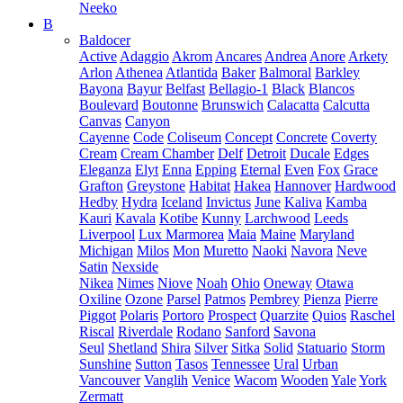
Neeko
B
Baldocer
Active
Adaggio
Akrom
Ancares
Andrea
Anore
Arkety
Arlon
Athenea
Atlantida
Baker
Balmoral
Barkley
Bayona
Bayur
Belfast
Bellagio-1
Black
Blancos
Boulevard
Boutonne
Brunswich
Calacatta
Calcutta
Canvas
Canyon
Cayenne
Code
Coliseum
Concept
Concrete
Coverty
Cream
Cream Chamber
Delf
Detroit
Ducale
Edges
Eleganza
Elyt
Enna
Epping
Eternal
Even
Fox
Grace
Grafton
Greystone
Habitat
Hakea
Hannover
Hardwood
Hedby
Hydra
Iceland
Invictus
June
Kaliva
Kamba
Kauri
Kavala
Kotibe
Kunny
Larchwood
Leeds
Liverpool
Lux Marmorea
Maia
Maine
Maryland
Michigan
Milos
Mon
Muretto
Naoki
Navora
Neve
Satin
Nexside
Nikea
Nimes
Niove
Noah
Ohio
Oneway
Otawa
Oxiline
Ozone
Parsel
Patmos
Pembrey
Pienza
Pierre
Piggot
Polaris
Portoro
Prospect
Quarzite
Quios
Raschel
Riscal
Riverdale
Rodano
Sanford
Savona
Seul
Shetland
Shira
Silver
Sitka
Solid
Statuario
Storm
Sunshine
Sutton
Tasos
Tennessee
Ural
Urban
Vancouver
Vanglih
Venice
Wacom
Wooden
Yale
York
Zermatt