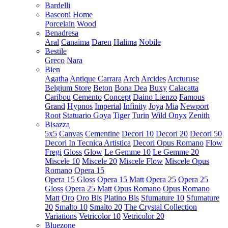
Bardelli
Basconi Home
Porcelain
Wood
Benadresa
Aral
Canaima
Daren
Halima
Nobile
Bestile
Greco
Nara
Bien
Agatha
Antique Carrara
Arch
Arcides
Arcturuse
Belgium Store
Beton
Bona Dea
Buxy
Calacatta
Caribou
Cemento
Concept
Daino Lienzo
Famous
Grand
Hypnos
Imperial
Infinity
Joya
Mia
Newport
Root
Statuario Goya
Tiger
Turin
Wild Onyx
Zenith
Bisazza
5x5
Canvas
Cementine
Decori 10
Decori 20
Decori 50
Decori In Tecnica Artistica
Decori Opus Romano
Flow
Fregi
Gloss
Glow
Le Gemme 10
Le Gemme 20
Miscele 10
Miscele 20
Miscele Flow
Miscele Opus
Romano
Opera 15
Opera 15 Gloss
Opera 15 Matt
Opera 25
Opera 25
Gloss
Opera 25 Matt
Opus Romano
Opus Romano
Matt
Oro
Oro Bis
Platino Bis
Sfumature 10
Sfumature
20
Smalto 10
Smalto 20
The Crystal Collection
Variations
Vetricolor 10
Vetricolor 20
Bluezone