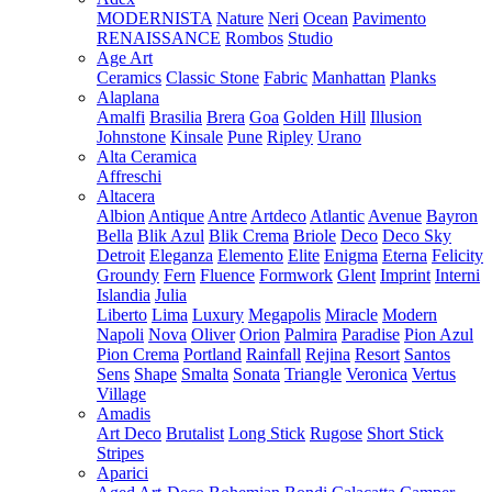
MODERNISTA
Nature
Neri
Ocean
Pavimento
RENAISSANCE
Rombos
Studio
Age Art
Ceramics
Classic Stone
Fabric
Manhattan
Planks
Alaplana
Amalfi
Brasilia
Brera
Goa
Golden Hill
Illusion
Johnstone
Kinsale
Pune
Ripley
Urano
Alta Ceramica
Affreschi
Altacera
Albion
Antique
Antre
Artdeco
Atlantic
Avenue
Bayron
Bella
Blik Azul
Blik Crema
Briole
Deco
Deco Sky
Detroit
Eleganza
Elemento
Elite
Enigma
Eterna
Felicity
Groundy
Fern
Fluence
Formwork
Glent
Imprint
Interni
Islandia
Julia
Liberto
Lima
Luxury
Megapolis
Miracle
Modern
Napoli
Nova
Oliver
Orion
Palmira
Paradise
Pion Azul
Pion Crema
Portland
Rainfall
Rejina
Resort
Santos
Sens
Shape
Smalta
Sonata
Triangle
Veronica
Vertus
Village
Amadis
Art Deco
Brutalist
Long Stick
Rugose
Short Stick
Stripes
Aparici