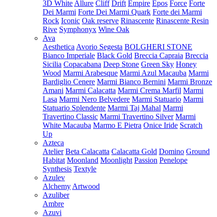
3D White
Allure
Cliff
Drift
Empire
Epos
Force
Forte
Dei Marmi
Forte Dei Marmi Quark
Forte dei Marmi
Rock
Iconic
Oak reserve
Rinascente
Rinascente Resin
Rive
Symphonyx
Wine Oak
Ava
Aesthetica
Avorio Segesta
BOLGHERI STONE
Bianco Imperiale
Black Gold
Breccia Capraia
Breccia
Sicilia
Copacabana
Deep Stone
Green Sky
Honey
Wood
Marmi Arabesque
Marmi Azul Macauba
Marmi
Bardiglio Cenere
Marmi Bianco Bernini
Marmi Bronze
Amani
Marmi Calacatta
Marmi Crema Marfil
Marmi
Lasa
Marmi Nero Belvedere
Marmi Statuario
Marmi
Statuario Splendente
Marmi Taj Mahal
Marmi
Travertino Classic
Marmi Travertino Silver
Marmi
White Macauba
Marmo E Pietra
Onice Iride
Scratch
Up
Azteca
Atelier
Beta Calacatta
Calacatta Gold
Domino
Ground
Habitat
Moonland
Moonlight
Passion
Penelope
Synthesis
Textyle
Azulev
Alchemy
Artwood
Azuliber
Ambre
Azuvi