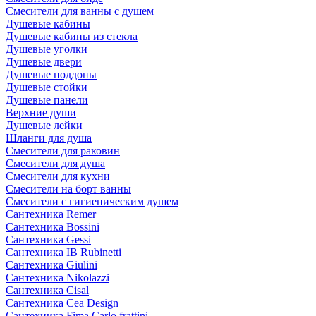
Смесители для ванны с душем
Душевые кабины
Душевые кабины из стекла
Душевые уголки
Душевые двери
Душевые поддоны
Душевые стойки
Душевые панели
Верхние души
Душевые лейки
Шланги для душа
Смесители для раковин
Смесители для душа
Смесители для кухни
Смесители на борт ванны
Смесители с гигиеническим душем
Сантехника Remer
Сантехника Bossini
Сантехника Gessi
Сантехника IB Rubinetti
Сантехника Giulini
Сантехника Nikolazzi
Сантехника Cisal
Сантехника Cea Design
Сантехника Fima Carlo frattini