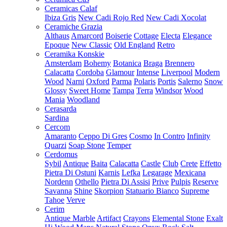
Ceramicas Calaf
Ibiza Gris
New Cadi Rojo Red
New Cadi Xocolat
Ceramiche Grazia
Althaus
Amarcord
Boiserie
Cottage
Electa
Elegance
Epoque
New Classic
Old England
Retro
Ceramika Konskie
Amsterdam
Bohemy
Botanica
Braga
Brennero
Calacatta
Cordoba
Glamour
Intense
Liverpool
Modern
Wood
Narni
Oxford
Parma
Polaris
Portis
Salerno
Snow
Glossy
Sweet Home
Tampa
Terra
Windsor
Wood
Mania
Woodland
Cerasarda
Sardina
Cercom
Amaranto
Ceppo Di Gres
Cosmo
In Contro
Infinity
Quarzi
Soap Stone
Temper
Cerdomus
Sybil
Antique
Baita
Calacatta
Castle
Club
Crete
Effetto
Pietra Di Ostuni
Karnis
Lefka
Legarage
Mexicana
Nordenn
Othello
Pietra Di Assisi
Prive
Pulpis
Reserve
Savanna
Shine
Skorpion
Statuario Bianco
Supreme
Tahoe
Verve
Cerim
Antique Marble
Artifact
Crayons
Elemental Stone
Exalt