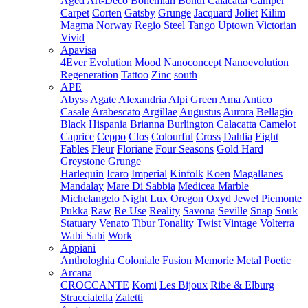
Aged
Art-Deco
Bohemian
Bondi
Calacatta
Camper
Carpet
Corten
Gatsby
Grunge
Jacquard
Joliet
Kilim
Magma
Norway
Regio
Steel
Tango
Uptown
Victorian
Vivid
Apavisa
4Ever
Evolution
Mood
Nanoconcept
Nanoevolution
Regeneration
Tattoo
Zinc
south
APE
Abyss
Agate
Alexandria
Alpi Green
Ama
Antico
Casale
Arabescato
Argillae
Augustus
Aurora
Bellagio
Black Hispania
Brianna
Burlington
Calacatta
Camelot
Caprice
Ceppo
Clos
Colourful
Cross
Dahlia
Eight
Fables
Fleur
Floriane
Four Seasons
Gold Hard
Greystone
Grunge
Harlequin
Icaro
Imperial
Kinfolk
Koen
Magallanes
Mandalay
Mare Di Sabbia
Medicea Marble
Michelangelo
Night Lux
Oregon
Oxyd Jewel
Piemonte
Pukka
Raw
Re Use
Reality
Savona
Seville
Snap
Souk
Statuary Venato
Tibur
Tonality
Twist
Vintage
Volterra
Wabi Sabi
Work
Appiani
Anthologhia
Coloniale
Fusion
Memorie
Metal
Poetic
Arcana
CROCCANTE
Komi
Les Bijoux
Ribe & Elburg
Stracciatella
Zaletti