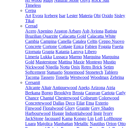
Hi Wood
Maps
Natural Stone
Onyx
Rock Salt
Timeless
Cerpa
Art
Evora
Iceberg
Isar
Lester
Materia
Obi
Oxido
Sisley
Tikal
Cerrad
Acero
Apenino
Aragon
Arbaro
Ash
Aviona
Batista
Brazilian Quarzite
Calacatta Gold
Calacatta White
Cambia
Campina
Canella
Catalea
Celtis
Ceppo Nuovo
Concrete
Cortone
Cottage
Epica
Fabien
Foggia
Fuerta
Giornata
Grapia
Katania
Laroya
Libero
Limeria
Lukka
Lussaca
Marmo
Marquina
Marquina
Gold
Masterstone
Mattina
Maxie
Montego
Mustiq
Nickwood
Nigella
Notta
Onix
Retro Brick
Setim
Softcement
Statuario
Stonemood
Stonetech
Tablero
Tacoma
Tassero
Tonella
Westwood
Woodmax
Zebrina
Cersanit
Alicante
Altair
Antiquewood
Apeks
Arizona
Atria
Berkana
Borgo
Brooklyn
Brosta
Caravan
Cariota
Carly
Chance
Chantal
Chesterwood
Coliseum
Colorwood
Concretewood
Dallas
Deco
Eilat
Etna
Exterio
Finwood
Floralwood
Glory
Granite
Grey Shades
Harbourwood
Hugge
Industrialwood
Ingir
Ivory
JackStone
Jacquard
Kama
Kongo
Lin
Loft
Lofthouse
Luara
Majolica
Manhattan
Metallic
Nautilus
Orion
Otto