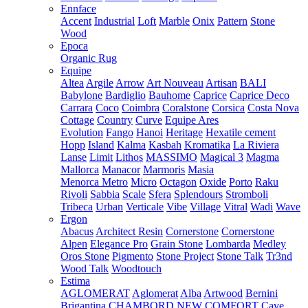
Ennface
Accent
Industrial
Loft
Marble
Onix
Pattern
Stone
Wood
Epoca
Organic Rug
Equipe
Altea
Argile
Arrow
Art Nouveau
Artisan
BALI
Babylone
Bardiglio
Bauhome
Caprice
Caprice Deco
Carrara
Coco
Coimbra
Coralstone
Corsica
Costa Nova
Cottage
Country
Curve
Equipe Ares
Evolution
Fango
Hanoi
Heritage
Hexatile cement
Hopp
Island
Kalma
Kasbah
Kromatika
La Riviera
Lanse
Limit
Lithos
MASSIMO
Magical 3
Magma
Mallorca
Manacor
Marmoris
Masia
Menorca
Metro
Micro
Octagon
Oxide
Porto
Raku
Rivoli
Sabbia
Scale
Sfera
Splendours
Stromboli
Tribeca
Urban
Verticale
Vibe
Village
Vitral
Wadi
Wave
Ergon
Abacus
Architect Resin
Cornerstone
Cornerstone
Alpen
Elegance Pro
Grain Stone
Lombarda
Medley
Oros Stone
Pigmento
Stone Project
Stone Talk
Tr3nd
Wood Talk
Woodtouch
Estima
AGLOMERAT
Aglomerat
Alba
Artwood
Bernini
Brigantina
CHAMBORD NEW
COMFORT
Cave