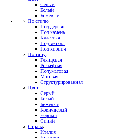
Серый
Белый
Бежевый
По стилю
Под дерево
Под камень
Классика
Под металл
Под кирпич
По типу
Глянцевая
Рельефная
Полуматовая
Матовая
Структурированная
Цвет
Серый
Белый
Бежевый
Коричневый
Черный
Синий
Страна
Италия
Испания