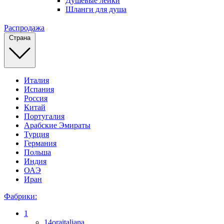
Душевые лейки
Шланги для душа
Распродажа
Страна
Италия
Испания
Россия
Китай
Португалия
Арабские Эмираты
Турция
Германия
Польша
Индия
ОАЭ
Иран
Фабрики:
1
14oraitaliana