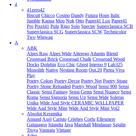
4
41zero42
Biscuit
Chicco
Cosmo
Dandy
Futura
Hops
Italic
Jumble
Kappa
Mou
Nok
Otto
Paper41 Lux
Paper41
Pro
Pixel41
Pulp
Rigo
Solo
Spectre
Superclassica SCB
Superclassica SCG
Superclassica SCW
Technicolor
Two
Wigwag
A
ABK
Alpes Raw
Alpes Wide
Alterego
Atlantis
Blend
Crossroad Brick
Crossroad Chalk
Crossroad Wood
Docks
Dolphin
Eco Chic
Ghost
Interno 9
Lab325
Monolith
Native
Nesting Room
Out.20
Pietra Viva
Play
Poetry Colors
Poetry Decor
Poetry Net
Poetry Stone
Poetry Stone Reloaded
Poetry Wood
Sensi 900
Sensi
Classic
Sensi Fantasy
Sensi Gems
Sensi Nuance
Sensi
Roma
Sensi Signoria
Sensi Up
Sensi Wide
Soleras
Unika
Wide And Style CERAMIC WALLPAPER
Wide And Style Mini
Wide And Style Mini Vol2
Absolut Keramika
Amund
Axel
Caristo
Celebes
Corfu
Ellesmere
Galapagos
Islandia
Java
Marshall
Mindanao
Sajalin
Troya
Vannatu
Vintage
Adex