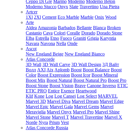
Ceppo Di Gre
Marmo
Moderno
Moderno Beton
Moderno Stucco
Onyx
Slate
Travertino
Una Pietra
Artcer
1Xl
2Xl
Cement
Eco Marble
Marble
Onix
Wood
Arte
Aldea
Amazonia
Barbados
Bellante
Blanca
Broken
Castanio
Cava
Colori
Coralle
Dorado
Dorado Stone
Elba
Estrella
Etno
Fuoco
Graniti
Grigia
Karyntia
Navara
Navona
Nella
Onde
Ascot
New England Beige
New England Bianco
Atlas Concorde
3D Wall
3D Wall Carve
3D Wall Design
3Д Вайт
Волл
AXI
Aix
Aplomb
Boost
Boost Balance
Boost
Color
Boost Expression
Boost Icor
Boost Mineral
Boost Mix
Boost Natural
Boost Natural Pro
Boost Pro
Boost Stone
Boost Vision
Brave
Canone Inverso
ETIC
ETIC PRO
Entice
Exence
Heartwood
Klif
Kone
Log
Log Cansei
Log Select
MARVEL
Marvel 3D
Marvel Diva
Marvel Dream
Marvel Edge
Marvel Epic
Marvel Gala
Marvel Gems
Marvel
Meraviglia
Marvel Onyx
Marvel Pro
Marvel Shine
Marvel Stone
Marvel T
Marvel Travertine
Marvel X
Norde
Nyra
Prism
Vest
Atlas Concorde Russia