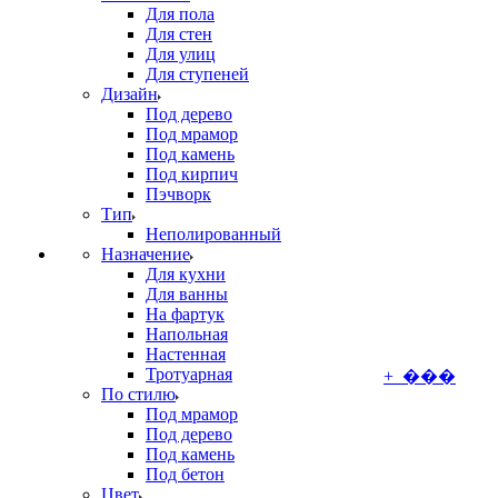
Для пола
Для стен
Для улиц
Для ступеней
Дизайн
Под дерево
Под мрамор
Под камень
Под кирпич
Пэчворк
Тип
Неполированный
Назначение
Для кухни
Для ванны
На фартук
Напольная
Настенная
Тротуарная
+ ���
По стилю
Под мрамор
Под дерево
Под камень
Под бетон
Цвет