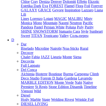
Chloe
Cray
Deniza
Denver
Dolomiti
Effetto
Ekzotic
Estetika Dark
Eva
FOREST
Flamel
Flora
Foil
Forever
GALAXY
GRACE
Gevorg
Inspiration
Lazzaro
Liana
Lili
Lines
Lorenzo
Lotani
MAGIC
MALIBU
Misty
Monica
Mono
Mountain
Naomi
Neutron
Pacific
Pandora
Pastel
Persian White
Poluna
Poly
Purity
SHINE
SNOWSTORM
Statuario Cara
Style
Sunheart
Sweet
TITAN
Tropicano
Valley
Соль-перец
D
Dar
Biselado
Microline
Nairobi
Noa-Sticks
Rural
Decocer
Chalet
Fabia
JAZZ
Liguria
Monte
Siena
Decovita
Full Lappato
Del Conca
Alchimia
Bioterre
Boutique
Burma
Carpegna
Climb
Deco Studio
Foreste D Italia
Gardena
Lavaredo
MARBLE EDITION
Monte Verde
Nabi
Native
Premiere
St Regis
Stone Edition Dinamik
Timeline
Vignoni
Wild
Diesel
Hoily Marble
Stage
Welding Rivest
Wrinkle Foil
DIESEL LIVING