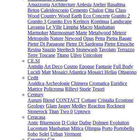
Amazzonia
Architecture
Ardesia
Atelier
Basaltina
Beton
Caleidoscopio
Cemento
Chalon
Citta
Class
Wood
Country Wood
Earth
Eco Concrete
Granito 2
Granito 3
Granito Evo
Kerinox
Kontinua
Landscape
Lavagna
Le Ville
Limpha
Macro
Manhattan
Marmoker
Marmosmart
Marte
Metalwood
Meteor
Metropolis
Nature
Newood
Opus
Petra
Pietra Bauge
Pietre Di Paragone
Pietre Di Sardegna
Pietre Etrusche
Resina
Spazio
Steeltech
Stonewash
Tavolato
Terrazzo
Terre Toscane
Titano
Ulivo
Unicolore
CE.SI
Antislip
Art Deco
Cosmo
Epoque
Fantasie
Full Body
Lucidi
Matt
Mosaici Atlantica
Mosaici Hellas
Ottagono
Cedit
Araldica
Archeologie
Chimera
Cromatica
Euridice
Matrice
Policroma
Rilievi
Storie
Tesori
Century
Aurum
Blend
CONTACT
Cottage
Cristalia
Ecostone
Geology
Glam
Jasper
Medley
Reaction
Rocknest
Stonerock
Titan
Two 0
Uptown
Ceracasa
Antic
Bluemoon
D Color
Dafne
Dolmen
Evolution
Lucentum
Manhattan
Mitica
Olimpia
Porto
Portobello
Soho
Solei
Urban
Vermont
Ceramica Cas