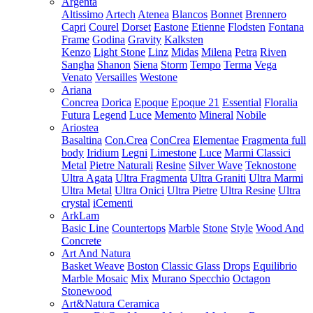
Argenta
Altissimo
Artech
Atenea
Blancos
Bonnet
Brennero
Capri
Courel
Dorset
Eastone
Etienne
Flodsten
Fontana
Frame
Godina
Gravity
Kalksten
Kenzo
Light Stone
Linz
Midas
Milena
Petra
Riven
Sangha
Shanon
Siena
Storm
Tempo
Terma
Vega
Venato
Versailles
Westone
Ariana
Concrea
Dorica
Epoque
Epoque 21
Essential
Floralia
Futura
Legend
Luce
Memento
Mineral
Nobile
Ariostea
Basaltina
Con.Crea
ConCrea
Elementae
Fragmenta full
body
Iridium
Legni
Limestone
Luce
Marmi Classici
Metal
Pietre Naturali
Resine
Silver Wave
Teknostone
Ultra Agata
Ultra Fragmenta
Ultra Graniti
Ultra Marmi
Ultra Metal
Ultra Onici
Ultra Pietre
Ultra Resine
Ultra
crystal
iCementi
ArkLam
Basic Line
Countertops
Marble
Stone
Style
Wood And
Concrete
Art And Natura
Basket Weave
Boston
Classic Glass
Drops
Equilibrio
Marble Mosaic
Mix
Murano Specchio
Octagon
Stonewood
Art&Natura Ceramica