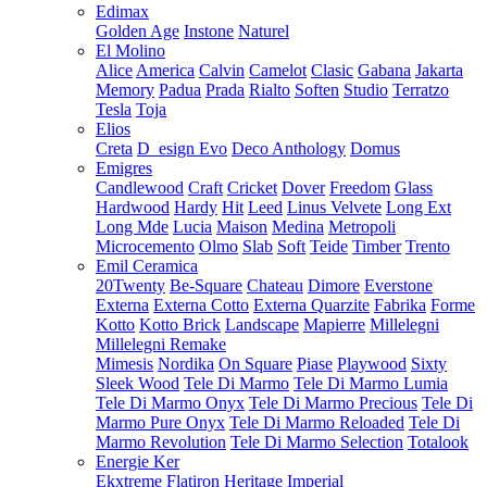
Edimax
Golden Age
Instone
Naturel
El Molino
Alice
America
Calvin
Camelot
Clasic
Gabana
Jakarta
Memory
Padua
Prada
Rialto
Soften
Studio
Terratzo
Tesla
Toja
Elios
Creta
D_esign Evo
Deco Anthology
Domus
Emigres
Candlewood
Craft
Cricket
Dover
Freedom
Glass
Hardwood
Hardy
Hit
Leed
Linus Velvete
Long Ext
Long Mde
Lucia
Maison
Medina
Metropoli
Microcemento
Olmo
Slab
Soft
Teide
Timber
Trento
Emil Ceramica
20Twenty
Be-Square
Chateau
Dimore
Everstone
Externa
Externa Cotto
Externa Quarzite
Fabrika
Forme
Kotto
Kotto Brick
Landscape
Mapierre
Millelegni
Millelegni Remake
Mimesis
Nordika
On Square
Piase
Playwood
Sixty
Sleek Wood
Tele Di Marmo
Tele Di Marmo Lumia
Tele Di Marmo Onyx
Tele Di Marmo Precious
Tele Di
Marmo Pure Onyx
Tele Di Marmo Reloaded
Tele Di
Marmo Revolution
Tele Di Marmo Selection
Totalook
Energie Ker
Ekxtreme
Flatiron
Heritage
Imperial