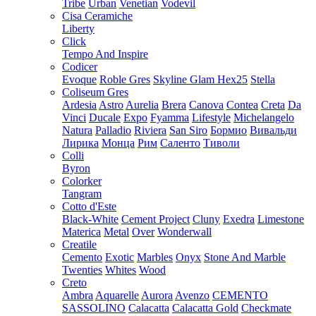
Tribe
Urban
Venetian
Vodevil
Cisa Ceramiche
Liberty
Click
Tempo And Inspire
Codicer
Evoque
Roble Gres
Skyline Glam Hex25
Stella
Coliseum Gres
Ardesia
Astro
Aurelia
Brera
Canova
Contea
Creta
Da
Vinci
Ducale
Expo
Fyamma
Lifestyle
Michelangelo
Natura
Palladio
Riviera
San Siro
Бормио
Вивальди
Лирика
Монца
Рим
Саленто
Тиволи
Colli
Byron
Colorker
Tangram
Cotto d'Este
Black-White
Cement Project
Cluny
Exedra
Limestone
Materica
Metal
Over
Wonderwall
Creatile
Cemento
Exotic
Marbles
Onyx
Stone And Marble
Twenties
Whites
Wood
Creto
Ambra
Aquarelle
Aurora
Avenzo
CEMENTO
SASSOLINO
Calacatta
Calacatta Gold
Checkmate