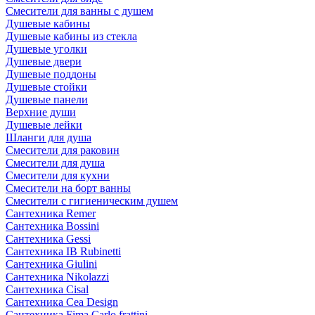
Смесители для ванны с душем
Душевые кабины
Душевые кабины из стекла
Душевые уголки
Душевые двери
Душевые поддоны
Душевые стойки
Душевые панели
Верхние души
Душевые лейки
Шланги для душа
Смесители для раковин
Смесители для душа
Смесители для кухни
Смесители на борт ванны
Смесители с гигиеническим душем
Сантехника Remer
Сантехника Bossini
Сантехника Gessi
Сантехника IB Rubinetti
Сантехника Giulini
Сантехника Nikolazzi
Сантехника Cisal
Сантехника Cea Design
Сантехника Fima Carlo frattini