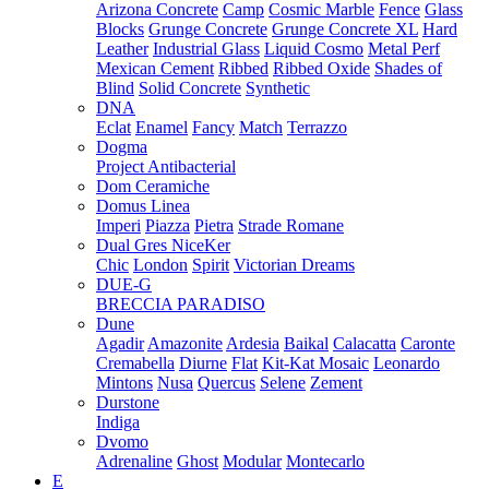
Arizona Concrete
Camp
Cosmic Marble
Fence
Glass
Blocks
Grunge Concrete
Grunge Concrete XL
Hard
Leather
Industrial Glass
Liquid Cosmo
Metal Perf
Mexican Cement
Ribbed
Ribbed Oxide
Shades of
Blind
Solid Concrete
Synthetic
DNA
Eclat
Enamel
Fancy
Match
Terrazzo
Dogma
Project Antibacterial
Dom Ceramiche
Domus Linea
Imperi
Piazza
Pietra
Strade Romane
Dual Gres NiceKer
Chic
London
Spirit
Victorian Dreams
DUE-G
BRECCIA PARADISO
Dune
Agadir
Amazonite
Ardesia
Baikal
Calacatta
Caronte
Cremabella
Diurne
Flat
Kit-Kat Mosaic
Leonardo
Mintons
Nusa
Quercus
Selene
Zement
Durstone
Indiga
Dvomo
Adrenaline
Ghost
Modular
Montecarlo
E