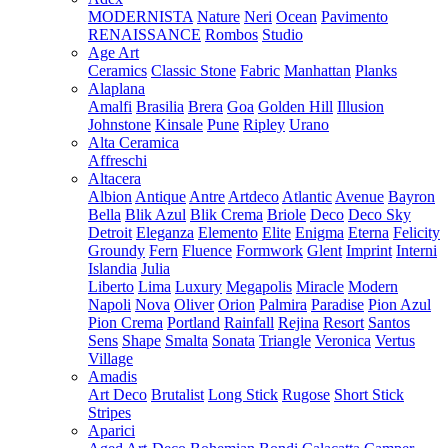
MODERNISTA
Nature
Neri
Ocean
Pavimento
RENAISSANCE
Rombos
Studio
Age Art
Ceramics
Classic Stone
Fabric
Manhattan
Planks
Alaplana
Amalfi
Brasilia
Brera
Goa
Golden Hill
Illusion
Johnstone
Kinsale
Pune
Ripley
Urano
Alta Ceramica
Affreschi
Altacera
Albion
Antique
Antre
Artdeco
Atlantic
Avenue
Bayron
Bella
Blik Azul
Blik Crema
Briole
Deco
Deco Sky
Detroit
Eleganza
Elemento
Elite
Enigma
Eterna
Felicity
Groundy
Fern
Fluence
Formwork
Glent
Imprint
Interni
Islandia
Julia
Liberto
Lima
Luxury
Megapolis
Miracle
Modern
Napoli
Nova
Oliver
Orion
Palmira
Paradise
Pion Azul
Pion Crema
Portland
Rainfall
Rejina
Resort
Santos
Sens
Shape
Smalta
Sonata
Triangle
Veronica
Vertus
Village
Amadis
Art Deco
Brutalist
Long Stick
Rugose
Short Stick
Stripes
Aparici