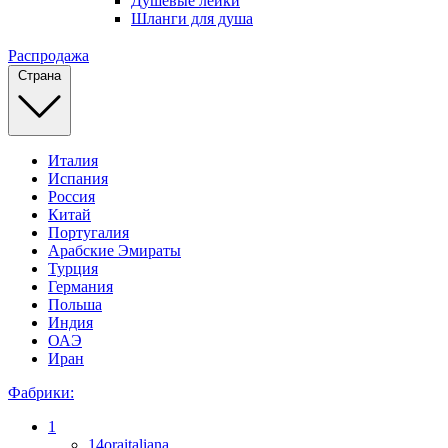
Душевые лейки
Шланги для душа
Распродажа
Страна
Италия
Испания
Россия
Китай
Португалия
Арабские Эмираты
Турция
Германия
Польша
Индия
ОАЭ
Иран
Фабрики:
1
14oraitaliana