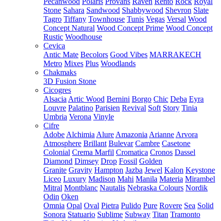
Pecanwood
Polaris
Provans
Raven
Rento
Rock
Royal
Stone
Sahara
Sandwood
Shabbywood
Shevron
Slate
Tagro
Tiffany
Townhouse
Tunis
Vegas
Versal
Wood
Concept Natural
Wood Concept Prime
Wood Concept
Rustic
Woodhouse
Cevica
Antic Mate
Becolors
Good Vibes
MARRAKECH
Metro
Mixes
Plus
Woodlands
Chakmaks
3D Fusion Stone
Cicogres
Alsacia
Artic Wood
Bernini
Borgo
Chic
Deba
Eyra
Louvre
Palatino
Parisien
Revival
Soft
Story
Tinia
Umbria
Verona
Vinyle
Cifre
Adobe
Alchimia
Alure
Amazonia
Arianne
Arvora
Atmosphere
Brillant
Bulevar
Cambre
Casetone
Colonial
Crema Marfil
Cromatica
Cronos
Dassel
Diamond
Dimsey
Drop
Fossil
Golden
Granite
Gravity
Hampton
Jazba
Jewel
Kalon
Keystone
Liceo
Luxury
Madison
Mahi
Manila
Materia
Mirambel
Mitral
Montblanc
Nautalis
Nebraska Colours
Nordik
Odin
Oken
Omnia
Opal
Oval
Pietra
Pulido
Pure
Rovere
Sea
Solid
Sonora
Statuario
Sublime
Subway
Titan
Tramonto