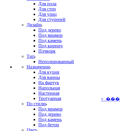
Для пола
Для стен
Для улиц
Для ступеней
Дизайн
Под дерево
Под мрамор
Под камень
Под кирпич
Пэчворк
Тип
Неполированный
Назначение
Для кухни
Для ванны
На фартук
Напольная
Настенная
Тротуарная
+ ���
По стилю
Под мрамор
Под дерево
Под камень
Под бетон
Цвет