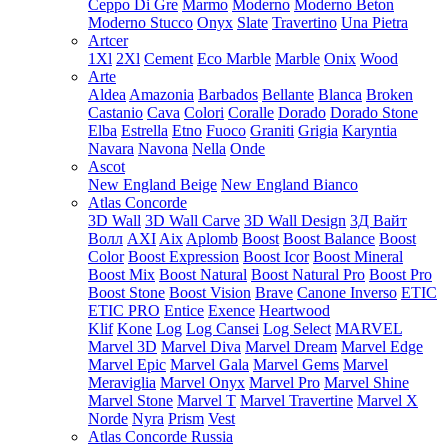
Ceppo Di Gre
Marmo
Moderno
Moderno Beton
Moderno Stucco
Onyx
Slate
Travertino
Una Pietra
Artcer
1Xl
2Xl
Cement
Eco Marble
Marble
Onix
Wood
Arte
Aldea
Amazonia
Barbados
Bellante
Blanca
Broken
Castanio
Cava
Colori
Coralle
Dorado
Dorado Stone
Elba
Estrella
Etno
Fuoco
Graniti
Grigia
Karyntia
Navara
Navona
Nella
Onde
Ascot
New England Beige
New England Bianco
Atlas Concorde
3D Wall
3D Wall Carve
3D Wall Design
3Д Вайт
Волл
AXI
Aix
Aplomb
Boost
Boost Balance
Boost
Color
Boost Expression
Boost Icor
Boost Mineral
Boost Mix
Boost Natural
Boost Natural Pro
Boost Pro
Boost Stone
Boost Vision
Brave
Canone Inverso
ETIC
ETIC PRO
Entice
Exence
Heartwood
Klif
Kone
Log
Log Cansei
Log Select
MARVEL
Marvel 3D
Marvel Diva
Marvel Dream
Marvel Edge
Marvel Epic
Marvel Gala
Marvel Gems
Marvel
Meraviglia
Marvel Onyx
Marvel Pro
Marvel Shine
Marvel Stone
Marvel T
Marvel Travertine
Marvel X
Norde
Nyra
Prism
Vest
Atlas Concorde Russia