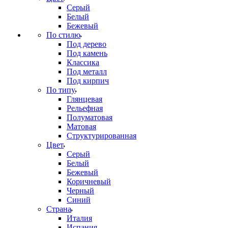
Серый
Белый
Бежевый
По стилю
Под дерево
Под камень
Классика
Под металл
Под кирпич
По типу
Глянцевая
Рельефная
Полуматовая
Матовая
Структурированная
Цвет
Серый
Белый
Бежевый
Коричневый
Черный
Синий
Страна
Италия
Испания