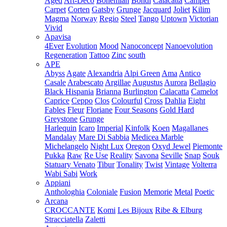
Aged
Art-Deco
Bohemian
Bondi
Calacatta
Camper
Carpet
Corten
Gatsby
Grunge
Jacquard
Joliet
Kilim
Magma
Norway
Regio
Steel
Tango
Uptown
Victorian
Vivid
Apavisa
4Ever
Evolution
Mood
Nanoconcept
Nanoevolution
Regeneration
Tattoo
Zinc
south
APE
Abyss
Agate
Alexandria
Alpi Green
Ama
Antico
Casale
Arabescato
Argillae
Augustus
Aurora
Bellagio
Black Hispania
Brianna
Burlington
Calacatta
Camelot
Caprice
Ceppo
Clos
Colourful
Cross
Dahlia
Eight
Fables
Fleur
Floriane
Four Seasons
Gold Hard
Greystone
Grunge
Harlequin
Icaro
Imperial
Kinfolk
Koen
Magallanes
Mandalay
Mare Di Sabbia
Medicea Marble
Michelangelo
Night Lux
Oregon
Oxyd Jewel
Piemonte
Pukka
Raw
Re Use
Reality
Savona
Seville
Snap
Souk
Statuary Venato
Tibur
Tonality
Twist
Vintage
Volterra
Wabi Sabi
Work
Appiani
Anthologhia
Coloniale
Fusion
Memorie
Metal
Poetic
Arcana
CROCCANTE
Komi
Les Bijoux
Ribe & Elburg
Stracciatella
Zaletti