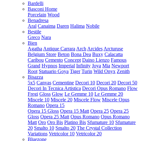
Bardelli
Basconi Home
Porcelain
Wood
Benadresa
Aral
Canaima
Daren
Halima
Nobile
Bestile
Greco
Nara
Bien
Agatha
Antique Carrara
Arch
Arcides
Arcturuse
Belgium Store
Beton
Bona Dea
Buxy
Calacatta
Caribou
Cemento
Concept
Daino Lienzo
Famous
Grand
Hypnos
Imperial
Infinity
Joya
Mia
Newport
Root
Statuario Goya
Tiger
Turin
Wild Onyx
Zenith
Bisazza
5x5
Canvas
Cementine
Decori 10
Decori 20
Decori 50
Decori In Tecnica Artistica
Decori Opus Romano
Flow
Fregi
Gloss
Glow
Le Gemme 10
Le Gemme 20
Miscele 10
Miscele 20
Miscele Flow
Miscele Opus
Romano
Opera 15
Opera 15 Gloss
Opera 15 Matt
Opera 25
Opera 25
Gloss
Opera 25 Matt
Opus Romano
Opus Romano
Matt
Oro
Oro Bis
Platino Bis
Sfumature 10
Sfumature
20
Smalto 10
Smalto 20
The Crystal Collection
Variations
Vetricolor 10
Vetricolor 20
Bluezone