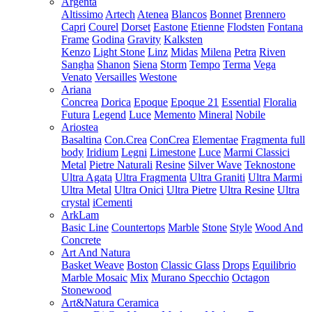
Argenta
Altissimo
Artech
Atenea
Blancos
Bonnet
Brennero
Capri
Courel
Dorset
Eastone
Etienne
Flodsten
Fontana
Frame
Godina
Gravity
Kalksten
Kenzo
Light Stone
Linz
Midas
Milena
Petra
Riven
Sangha
Shanon
Siena
Storm
Tempo
Terma
Vega
Venato
Versailles
Westone
Ariana
Concrea
Dorica
Epoque
Epoque 21
Essential
Floralia
Futura
Legend
Luce
Memento
Mineral
Nobile
Ariostea
Basaltina
Con.Crea
ConCrea
Elementae
Fragmenta full
body
Iridium
Legni
Limestone
Luce
Marmi Classici
Metal
Pietre Naturali
Resine
Silver Wave
Teknostone
Ultra Agata
Ultra Fragmenta
Ultra Graniti
Ultra Marmi
Ultra Metal
Ultra Onici
Ultra Pietre
Ultra Resine
Ultra
crystal
iCementi
ArkLam
Basic Line
Countertops
Marble
Stone
Style
Wood And
Concrete
Art And Natura
Basket Weave
Boston
Classic Glass
Drops
Equilibrio
Marble Mosaic
Mix
Murano Specchio
Octagon
Stonewood
Art&Natura Ceramica