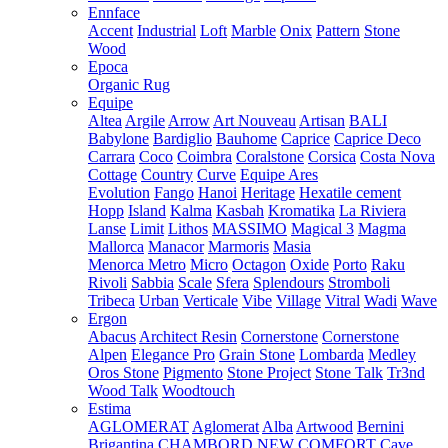
Ennface
Accent
Industrial
Loft
Marble
Onix
Pattern
Stone
Wood
Epoca
Organic Rug
Equipe
Altea
Argile
Arrow
Art Nouveau
Artisan
BALI
Babylone
Bardiglio
Bauhome
Caprice
Caprice Deco
Carrara
Coco
Coimbra
Coralstone
Corsica
Costa Nova
Cottage
Country
Curve
Equipe Ares
Evolution
Fango
Hanoi
Heritage
Hexatile cement
Hopp
Island
Kalma
Kasbah
Kromatika
La Riviera
Lanse
Limit
Lithos
MASSIMO
Magical 3
Magma
Mallorca
Manacor
Marmoris
Masia
Menorca
Metro
Micro
Octagon
Oxide
Porto
Raku
Rivoli
Sabbia
Scale
Sfera
Splendours
Stromboli
Tribeca
Urban
Verticale
Vibe
Village
Vitral
Wadi
Wave
Ergon
Abacus
Architect Resin
Cornerstone
Cornerstone
Alpen
Elegance Pro
Grain Stone
Lombarda
Medley
Oros Stone
Pigmento
Stone Project
Stone Talk
Tr3nd
Wood Talk
Woodtouch
Estima
AGLOMERAT
Aglomerat
Alba
Artwood
Bernini
Brigantina
CHAMBORD NEW
COMFORT
Cave