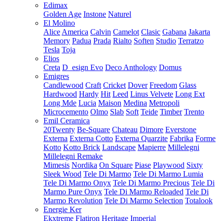
Edimax
Golden Age
Instone
Naturel
El Molino
Alice
America
Calvin
Camelot
Clasic
Gabana
Jakarta
Memory
Padua
Prada
Rialto
Soften
Studio
Terratzo
Tesla
Toja
Elios
Creta
D_esign Evo
Deco Anthology
Domus
Emigres
Candlewood
Craft
Cricket
Dover
Freedom
Glass
Hardwood
Hardy
Hit
Leed
Linus Velvete
Long Ext
Long Mde
Lucia
Maison
Medina
Metropoli
Microcemento
Olmo
Slab
Soft
Teide
Timber
Trento
Emil Ceramica
20Twenty
Be-Square
Chateau
Dimore
Everstone
Externa
Externa Cotto
Externa Quarzite
Fabrika
Forme
Kotto
Kotto Brick
Landscape
Mapierre
Millelegni
Millelegni Remake
Mimesis
Nordika
On Square
Piase
Playwood
Sixty
Sleek Wood
Tele Di Marmo
Tele Di Marmo Lumia
Tele Di Marmo Onyx
Tele Di Marmo Precious
Tele Di
Marmo Pure Onyx
Tele Di Marmo Reloaded
Tele Di
Marmo Revolution
Tele Di Marmo Selection
Totalook
Energie Ker
Ekxtreme
Flatiron
Heritage
Imperial