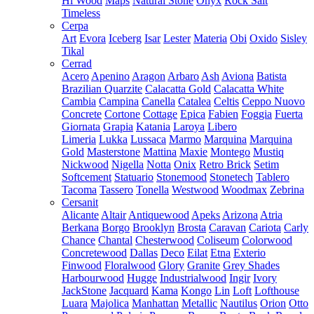
Hi Wood
Maps
Natural Stone
Onyx
Rock Salt
Timeless
Cerpa
Art
Evora
Iceberg
Isar
Lester
Materia
Obi
Oxido
Sisley
Tikal
Cerrad
Acero
Apenino
Aragon
Arbaro
Ash
Aviona
Batista
Brazilian Quarzite
Calacatta Gold
Calacatta White
Cambia
Campina
Canella
Catalea
Celtis
Ceppo Nuovo
Concrete
Cortone
Cottage
Epica
Fabien
Foggia
Fuerta
Giornata
Grapia
Katania
Laroya
Libero
Limeria
Lukka
Lussaca
Marmo
Marquina
Marquina
Gold
Masterstone
Mattina
Maxie
Montego
Mustiq
Nickwood
Nigella
Notta
Onix
Retro Brick
Setim
Softcement
Statuario
Stonemood
Stonetech
Tablero
Tacoma
Tassero
Tonella
Westwood
Woodmax
Zebrina
Cersanit
Alicante
Altair
Antiquewood
Apeks
Arizona
Atria
Berkana
Borgo
Brooklyn
Brosta
Caravan
Cariota
Carly
Chance
Chantal
Chesterwood
Coliseum
Colorwood
Concretewood
Dallas
Deco
Eilat
Etna
Exterio
Finwood
Floralwood
Glory
Granite
Grey Shades
Harbourwood
Hugge
Industrialwood
Ingir
Ivory
JackStone
Jacquard
Kama
Kongo
Lin
Loft
Lofthouse
Luara
Majolica
Manhattan
Metallic
Nautilus
Orion
Otto