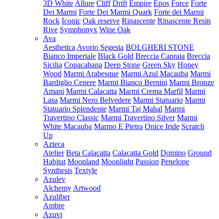
3D White
Allure
Cliff
Drift
Empire
Epos
Force
Forte
Dei Marmi
Forte Dei Marmi Quark
Forte dei Marmi
Rock
Iconic
Oak reserve
Rinascente
Rinascente Resin
Rive
Symphonyx
Wine Oak
Ava
Aesthetica
Avorio Segesta
BOLGHERI STONE
Bianco Imperiale
Black Gold
Breccia Capraia
Breccia
Sicilia
Copacabana
Deep Stone
Green Sky
Honey
Wood
Marmi Arabesque
Marmi Azul Macauba
Marmi
Bardiglio Cenere
Marmi Bianco Bernini
Marmi Bronze
Amani
Marmi Calacatta
Marmi Crema Marfil
Marmi
Lasa
Marmi Nero Belvedere
Marmi Statuario
Marmi
Statuario Splendente
Marmi Taj Mahal
Marmi
Travertino Classic
Marmi Travertino Silver
Marmi
White Macauba
Marmo E Pietra
Onice Iride
Scratch
Up
Azteca
Atelier
Beta Calacatta
Calacatta Gold
Domino
Ground
Habitat
Moonland
Moonlight
Passion
Penelope
Synthesis
Textyle
Azulev
Alchemy
Artwood
Azuliber
Ambre
Azuvi