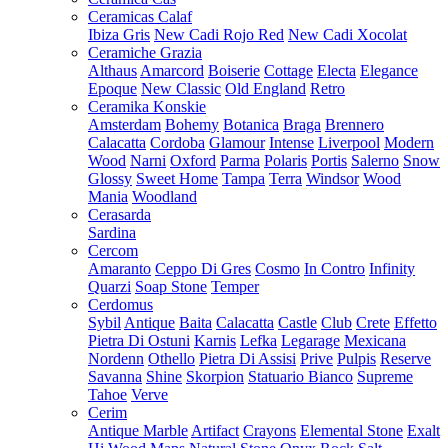
Ceramicas Calaf
Ibiza Gris
New Cadi Rojo Red
New Cadi Xocolat
Ceramiche Grazia
Althaus
Amarcord
Boiserie
Cottage
Electa
Elegance
Epoque
New Classic
Old England
Retro
Ceramika Konskie
Amsterdam
Bohemy
Botanica
Braga
Brennero
Calacatta
Cordoba
Glamour
Intense
Liverpool
Modern
Wood
Narni
Oxford
Parma
Polaris
Portis
Salerno
Snow
Glossy
Sweet Home
Tampa
Terra
Windsor
Wood
Mania
Woodland
Cerasarda
Sardina
Cercom
Amaranto
Ceppo Di Gres
Cosmo
In Contro
Infinity
Quarzi
Soap Stone
Temper
Cerdomus
Sybil
Antique
Baita
Calacatta
Castle
Club
Crete
Effetto
Pietra Di Ostuni
Karnis
Lefka
Legarage
Mexicana
Nordenn
Othello
Pietra Di Assisi
Prive
Pulpis
Reserve
Savanna
Shine
Skorpion
Statuario Bianco
Supreme
Tahoe
Verve
Cerim
Antique Marble
Artifact
Crayons
Elemental Stone
Exalt