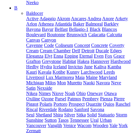
Neeko
B
Baldocer
Active
Adaggio
Akrom
Ancares
Andrea
Anore
Arkety
Arlon
Athenea
Atlantida
Baker
Balmoral
Barkley
Bayona
Bayur
Belfast
Bellagio-1
Black
Blancos
Boulevard
Boutonne
Brunswich
Calacatta
Calcutta
Canvas
Canyon
Cayenne
Code
Coliseum
Concept
Concrete
Coverty
Cream
Cream Chamber
Delf
Detroit
Ducale
Edges
Eleganza
Elyt
Enna
Epping
Eternal
Even
Fox
Grace
Grafton
Greystone
Habitat
Hakea
Hannover
Hardwood
Hedby
Hydra
Iceland
Invictus
June
Kaliva
Kamba
Kauri
Kavala
Kotibe
Kunny
Larchwood
Leeds
Liverpool
Lux Marmorea
Maia
Maine
Maryland
Michigan
Milos
Mon
Muretto
Naoki
Navora
Neve
Satin
Nexside
Nikea
Nimes
Niove
Noah
Ohio
Oneway
Otawa
Oxiline
Ozone
Parsel
Patmos
Pembrey
Pienza
Pierre
Piggot
Polaris
Portoro
Prospect
Quarzite
Quios
Raschel
Riscal
Riverdale
Rodano
Sanford
Savona
Seul
Shetland
Shira
Silver
Sitka
Solid
Statuario
Storm
Sunshine
Sutton
Tasos
Tennessee
Ural
Urban
Vancouver
Vanglih
Venice
Wacom
Wooden
Yale
York
Zermatt