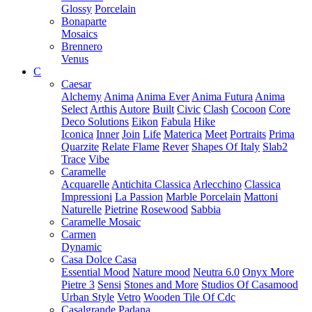
Glossy
Porcelain
Bonaparte
Mosaics
Brennero
Venus
C
Caesar
Alchemy
Anima
Anima Ever
Anima Futura
Anima
Select
Arthis
Autore
Built
Civic
Clash
Cocoon
Core
Deco Solutions
Eikon
Fabula
Hike
Iconica
Inner
Join
Life
Materica
Meet
Portraits
Prima
Quarzite
Relate Flame
Rever
Shapes Of Italy
Slab2
Trace
Vibe
Caramelle
Acquarelle
Antichita Classica
Arlecchino
Classica
Impressioni
La Passion
Marble Porcelain
Mattoni
Naturelle
Pietrine
Rosewood
Sabbia
Caramelle Mosaic
Carmen
Dynamic
Casa Dolce Casa
Essential Mood
Nature mood
Neutra 6.0
Onyx More
Pietre 3
Sensi
Stones and More
Studios Of Casamood
Urban Style
Vetro
Wooden Tile Of Cdc
Casalgrande Padana