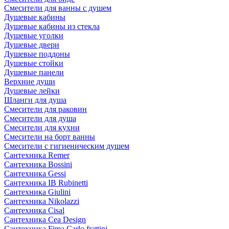
Смесители для ванны с душем
Душевые кабины
Душевые кабины из стекла
Душевые уголки
Душевые двери
Душевые поддоны
Душевые стойки
Душевые панели
Верхние души
Душевые лейки
Шланги для душа
Смесители для раковин
Смесители для душа
Смесители для кухни
Смесители на борт ванны
Смесители с гигиеническим душем
Сантехника Remer
Сантехника Bossini
Сантехника Gessi
Сантехника IB Rubinetti
Сантехника Giulini
Сантехника Nikolazzi
Сантехника Cisal
Сантехника Cea Design
Сантехника Fima Carlo frattini