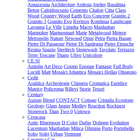
Amazzonia
Architecture
Ardesia
Atelier
Basaltina
Beton
Caleidoscopio
Cemento
Chalon
Citta
Class
Wood
Country Wood
Earth
Eco Concrete
Granito 2
Granito 3
Granito Evo
Kerinox
Kontinua
Landscape
Lavagna
Le Ville
Limpha
Macro
Manhattan
Marmoker
Marmosmart
Marte
Metalwood
Meteor
Metropolis
Nature
Newood
Opus
Petra
Pietra Bauge
Pietre Di Paragone
Pietre Di Sardegna
Pietre Etrusche
Resina
Spazio
Steeltech
Stonewash
Tavolato
Terrazzo
Terre Toscane
Titano
Ulivo
Unicolore
CE.SI
Antislip
Art Deco
Cosmo
Epoque
Fantasie
Full Body
Lucidi
Matt
Mosaici Atlantica
Mosaici Hellas
Ottagono
Cedit
Araldica
Archeologie
Chimera
Cromatica
Euridice
Matrice
Policroma
Rilievi
Storie
Tesori
Century
Aurum
Blend
CONTACT
Cottage
Cristalia
Ecostone
Geology
Glam
Jasper
Medley
Reaction
Rocknest
Stonerock
Titan
Two 0
Uptown
Ceracasa
Antic
Bluemoon
D Color
Dafne
Dolmen
Evolution
Lucentum
Manhattan
Mitica
Olimpia
Porto
Portobello
Soho
Solei
Urban
Vermont
Ceramica Cas