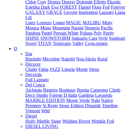
Chloe
Cray
Deniza
Denver
Dolomiti
Effetto
Ekzotic
Estetika Dark
Eva
FOREST
Flamel
Flora
Foil
Forever
GALAXY
GRACE
Gevorg
Inspiration
Lazzaro
Liana
Lili
Lines
Lorenzo
Lotani
MAGIC
MALIBU
Misty
Monica
Mono
Mountain
Naomi
Neutron
Pacific
Pandora
Pastel
Persian White
Poluna
Poly
Purity
SHINE
SNOWSTORM
Statuario Cara
Style
Sunheart
Sweet
TITAN
Tropicano
Valley
Соль-перец
D
Dar
Biselado
Microline
Nairobi
Noa-Sticks
Rural
Decocer
Chalet
Fabia
JAZZ
Liguria
Monte
Siena
Decovita
Full Lappato
Del Conca
Alchimia
Bioterre
Boutique
Burma
Carpegna
Climb
Deco Studio
Foreste D Italia
Gardena
Lavaredo
MARBLE EDITION
Monte Verde
Nabi
Native
Premiere
St Regis
Stone Edition Dinamik
Timeline
Vignoni
Wild
Diesel
Hoily Marble
Stage
Welding Rivest
Wrinkle Foil
DIESEL LIVING