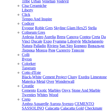
Tribe
Urban
Venetian
Vodevil
Cisa Ceramiche
Liberty
Click
Tempo And Inspire
Codicer
Evoque
Roble Gres
Skyline Glam Hex25
Stella
Coliseum Gres
Ardesia
Astro
Aurelia
Brera
Canova
Contea
Creta
Da
Vinci
Ducale
Expo
Fyamma
Lifestyle
Michelangelo
Natura
Palladio
Riviera
San Siro
Бормио
Вивальди
Лирика
Монца
Рим
Саленто
Тиволи
Colli
Byron
Colorker
Tangram
Cotto d'Este
Black-White
Cement Project
Cluny
Exedra
Limestone
Materica
Metal
Over
Wonderwall
Creatile
Cemento
Exotic
Marbles
Onyx
Stone And Marble
Twenties
Whites
Wood
Creto
Ambra
Aquarelle
Aurora
Avenzo
CEMENTO
SASSOLINO
Calacatta
Calacatta Gold
Checkmate