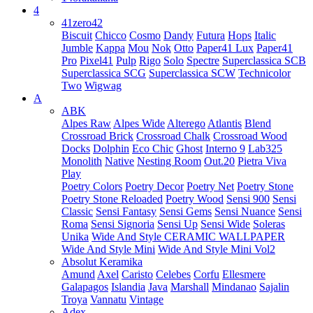
4
41zero42
Biscuit
Chicco
Cosmo
Dandy
Futura
Hops
Italic
Jumble
Kappa
Mou
Nok
Otto
Paper41 Lux
Paper41
Pro
Pixel41
Pulp
Rigo
Solo
Spectre
Superclassica SCB
Superclassica SCG
Superclassica SCW
Technicolor
Two
Wigwag
A
ABK
Alpes Raw
Alpes Wide
Alterego
Atlantis
Blend
Crossroad Brick
Crossroad Chalk
Crossroad Wood
Docks
Dolphin
Eco Chic
Ghost
Interno 9
Lab325
Monolith
Native
Nesting Room
Out.20
Pietra Viva
Play
Poetry Colors
Poetry Decor
Poetry Net
Poetry Stone
Poetry Stone Reloaded
Poetry Wood
Sensi 900
Sensi
Classic
Sensi Fantasy
Sensi Gems
Sensi Nuance
Sensi
Roma
Sensi Signoria
Sensi Up
Sensi Wide
Soleras
Unika
Wide And Style CERAMIC WALLPAPER
Wide And Style Mini
Wide And Style Mini Vol2
Absolut Keramika
Amund
Axel
Caristo
Celebes
Corfu
Ellesmere
Galapagos
Islandia
Java
Marshall
Mindanao
Sajalin
Troya
Vannatu
Vintage
Adex