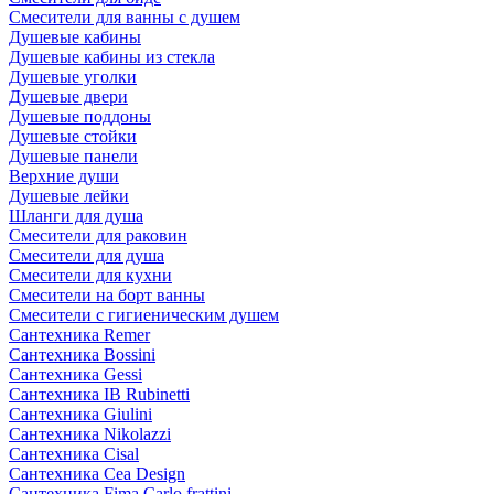
Смесители для ванны с душем
Душевые кабины
Душевые кабины из стекла
Душевые уголки
Душевые двери
Душевые поддоны
Душевые стойки
Душевые панели
Верхние души
Душевые лейки
Шланги для душа
Смесители для раковин
Смесители для душа
Смесители для кухни
Смесители на борт ванны
Смесители с гигиеническим душем
Сантехника Remer
Сантехника Bossini
Сантехника Gessi
Сантехника IB Rubinetti
Сантехника Giulini
Сантехника Nikolazzi
Сантехника Cisal
Сантехника Cea Design
Сантехника Fima Carlo frattini