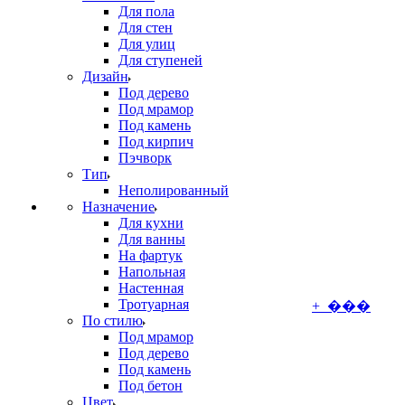
Для пола
Для стен
Для улиц
Для ступеней
Дизайн
Под дерево
Под мрамор
Под камень
Под кирпич
Пэчворк
Тип
Неполированный
Назначение
Для кухни
Для ванны
На фартук
Напольная
Настенная
Тротуарная
+ ���
По стилю
Под мрамор
Под дерево
Под камень
Под бетон
Цвет