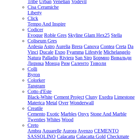
Tribe
Urban
Venetian
Vodevil
Cisa Ceramiche
Liberty
Click
Tempo And Inspire
Codicer
Evoque
Roble Gres
Skyline Glam Hex25
Stella
Coliseum Gres
Ardesia
Astro
Aurelia
Brera
Canova
Contea
Creta
Da
Vinci
Ducale
Expo
Fyamma
Lifestyle
Michelangelo
Natura
Palladio
Riviera
San Siro
Бормио
Вивальди
Лирика
Монца
Рим
Саленто
Тиволи
Colli
Byron
Colorker
Tangram
Cotto d'Este
Black-White
Cement Project
Cluny
Exedra
Limestone
Materica
Metal
Over
Wonderwall
Creatile
Cemento
Exotic
Marbles
Onyx
Stone And Marble
Twenties
Whites
Wood
Creto
Ambra
Aquarelle
Aurora
Avenzo
CEMENTO
SASSOLINO
Calacatta
Calacatta Gold
Checkmate