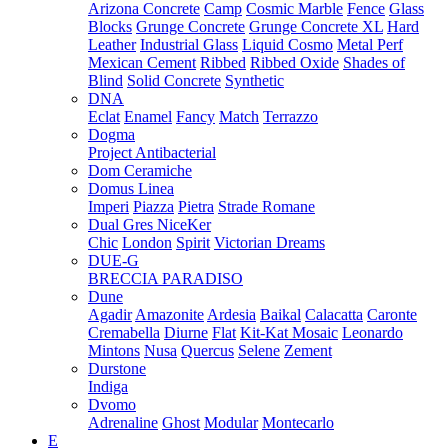
Arizona Concrete
Camp
Cosmic Marble
Fence
Glass
Blocks
Grunge Concrete
Grunge Concrete XL
Hard
Leather
Industrial Glass
Liquid Cosmo
Metal Perf
Mexican Cement
Ribbed
Ribbed Oxide
Shades of
Blind
Solid Concrete
Synthetic
DNA
Eclat
Enamel
Fancy
Match
Terrazzo
Dogma
Project Antibacterial
Dom Ceramiche
Domus Linea
Imperi
Piazza
Pietra
Strade Romane
Dual Gres NiceKer
Chic
London
Spirit
Victorian Dreams
DUE-G
BRECCIA PARADISO
Dune
Agadir
Amazonite
Ardesia
Baikal
Calacatta
Caronte
Cremabella
Diurne
Flat
Kit-Kat Mosaic
Leonardo
Mintons
Nusa
Quercus
Selene
Zement
Durstone
Indiga
Dvomo
Adrenaline
Ghost
Modular
Montecarlo
E