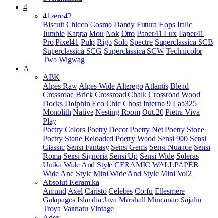
4
41zero42
Biscuit
Chicco
Cosmo
Dandy
Futura
Hops
Italic
Jumble
Kappa
Mou
Nok
Otto
Paper41 Lux
Paper41
Pro
Pixel41
Pulp
Rigo
Solo
Spectre
Superclassica SCB
Superclassica SCG
Superclassica SCW
Technicolor
Two
Wigwag
A
ABK
Alpes Raw
Alpes Wide
Alterego
Atlantis
Blend
Crossroad Brick
Crossroad Chalk
Crossroad Wood
Docks
Dolphin
Eco Chic
Ghost
Interno 9
Lab325
Monolith
Native
Nesting Room
Out.20
Pietra Viva
Play
Poetry Colors
Poetry Decor
Poetry Net
Poetry Stone
Poetry Stone Reloaded
Poetry Wood
Sensi 900
Sensi
Classic
Sensi Fantasy
Sensi Gems
Sensi Nuance
Sensi
Roma
Sensi Signoria
Sensi Up
Sensi Wide
Soleras
Unika
Wide And Style CERAMIC WALLPAPER
Wide And Style Mini
Wide And Style Mini Vol2
Absolut Keramika
Amund
Axel
Caristo
Celebes
Corfu
Ellesmere
Galapagos
Islandia
Java
Marshall
Mindanao
Sajalin
Troya
Vannatu
Vintage
Adex