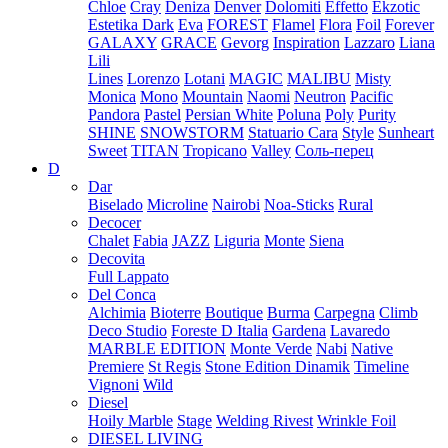
Chloe
Cray
Deniza
Denver
Dolomiti
Effetto
Ekzotic
Estetika Dark
Eva
FOREST
Flamel
Flora
Foil
Forever
GALAXY
GRACE
Gevorg
Inspiration
Lazzaro
Liana
Lili
Lines
Lorenzo
Lotani
MAGIC
MALIBU
Misty
Monica
Mono
Mountain
Naomi
Neutron
Pacific
Pandora
Pastel
Persian White
Poluna
Poly
Purity
SHINE
SNOWSTORM
Statuario Cara
Style
Sunheart
Sweet
TITAN
Tropicano
Valley
Соль-перец
D
Dar
Biselado
Microline
Nairobi
Noa-Sticks
Rural
Decocer
Chalet
Fabia
JAZZ
Liguria
Monte
Siena
Decovita
Full Lappato
Del Conca
Alchimia
Bioterre
Boutique
Burma
Carpegna
Climb
Deco Studio
Foreste D Italia
Gardena
Lavaredo
MARBLE EDITION
Monte Verde
Nabi
Native
Premiere
St Regis
Stone Edition Dinamik
Timeline
Vignoni
Wild
Diesel
Hoily Marble
Stage
Welding Rivest
Wrinkle Foil
DIESEL LIVING