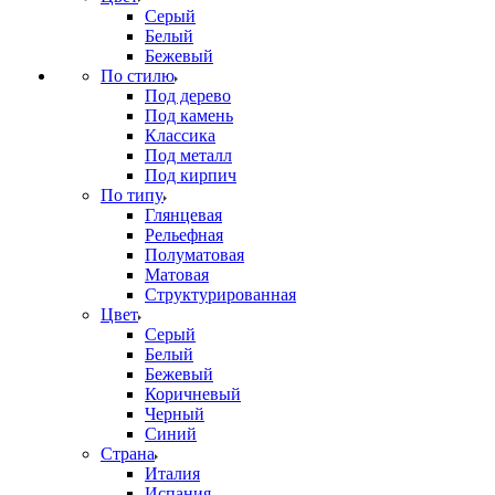
Серый
Белый
Бежевый
По стилю
Под дерево
Под камень
Классика
Под металл
Под кирпич
По типу
Глянцевая
Рельефная
Полуматовая
Матовая
Структурированная
Цвет
Серый
Белый
Бежевый
Коричневый
Черный
Синий
Страна
Италия
Испания