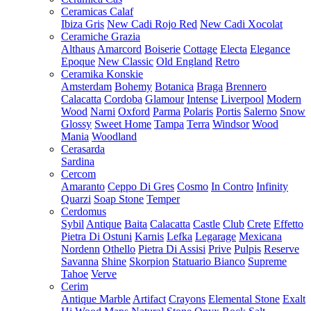
Ceramicas Calaf
Ibiza Gris
New Cadi Rojo Red
New Cadi Xocolat
Ceramiche Grazia
Althaus
Amarcord
Boiserie
Cottage
Electa
Elegance
Epoque
New Classic
Old England
Retro
Ceramika Konskie
Amsterdam
Bohemy
Botanica
Braga
Brennero
Calacatta
Cordoba
Glamour
Intense
Liverpool
Modern
Wood
Narni
Oxford
Parma
Polaris
Portis
Salerno
Snow
Glossy
Sweet Home
Tampa
Terra
Windsor
Wood
Mania
Woodland
Cerasarda
Sardina
Cercom
Amaranto
Ceppo Di Gres
Cosmo
In Contro
Infinity
Quarzi
Soap Stone
Temper
Cerdomus
Sybil
Antique
Baita
Calacatta
Castle
Club
Crete
Effetto
Pietra Di Ostuni
Karnis
Lefka
Legarage
Mexicana
Nordenn
Othello
Pietra Di Assisi
Prive
Pulpis
Reserve
Savanna
Shine
Skorpion
Statuario Bianco
Supreme
Tahoe
Verve
Cerim
Antique Marble
Artifact
Crayons
Elemental Stone
Exalt