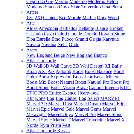
Ceppo Di Gre
Marmo
Moderno
Moderno Beton
Moderno Stucco
Onyx
Slate
Travertino
Una Pietra
Artcer
1Xl
2Xl
Cement
Eco Marble
Marble
Onix
Wood
Arte
Aldea
Amazonia
Barbados
Bellante
Blanca
Broken
Castanio
Cava
Colori
Coralle
Dorado
Dorado Stone
Elba
Estrella
Etno
Fuoco
Graniti
Grigia
Karyntia
Navara
Navona
Nella
Onde
Ascot
New England Beige
New England Bianco
Atlas Concorde
3D Wall
3D Wall Carve
3D Wall Design
3Д Вайт
Волл
AXI
Aix
Aplomb
Boost
Boost Balance
Boost
Color
Boost Expression
Boost Icor
Boost Mineral
Boost Mix
Boost Natural
Boost Natural Pro
Boost Pro
Boost Stone
Boost Vision
Brave
Canone Inverso
ETIC
ETIC PRO
Entice
Exence
Heartwood
Klif
Kone
Log
Log Cansei
Log Select
MARVEL
Marvel 3D
Marvel Diva
Marvel Dream
Marvel Edge
Marvel Epic
Marvel Gala
Marvel Gems
Marvel
Meraviglia
Marvel Onyx
Marvel Pro
Marvel Shine
Marvel Stone
Marvel T
Marvel Travertine
Marvel X
Norde
Nyra
Prism
Vest
Atlas Concorde Russia