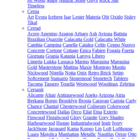
Hi Wood
Maps
Natural Stone
Onyx
Rock Salt
Timeless
Cerpa
Art
Evora
Iceberg
Isar
Lester
Materia
Obi
Oxido
Sisley
Tikal
Cerrad
Acero
Apenino
Aragon
Arbaro
Ash
Aviona
Batista
Brazilian Quarzite
Calacatta Gold
Calacatta White
Cambia
Campina
Canella
Catalea
Celtis
Ceppo Nuovo
Concrete
Cortone
Cottage
Epica
Fabien
Foggia
Fuerta
Giornata
Grapia
Katania
Laroya
Libero
Limeria
Lukka
Lussaca
Marmo
Marquina
Marquina
Gold
Masterstone
Mattina
Maxie
Montego
Mustiq
Nickwood
Nigella
Notta
Onix
Retro Brick
Setim
Softcement
Statuario
Stonemood
Stonetech
Tablero
Tacoma
Tassero
Tonella
Westwood
Woodmax
Zebrina
Cersanit
Alicante
Altair
Antiquewood
Apeks
Arizona
Atria
Berkana
Borgo
Brooklyn
Brosta
Caravan
Cariota
Carly
Chance
Chantal
Chesterwood
Coliseum
Colorwood
Concretewood
Dallas
Deco
Eilat
Etna
Exterio
Finwood
Floralwood
Glory
Granite
Grey Shades
Harbourwood
Hugge
Industrialwood
Ingir
Ivory
JackStone
Jacquard
Kama
Kongo
Lin
Loft
Lofthouse
Luara
Majolica
Manhattan
Metallic
Nautilus
Orion
Otto