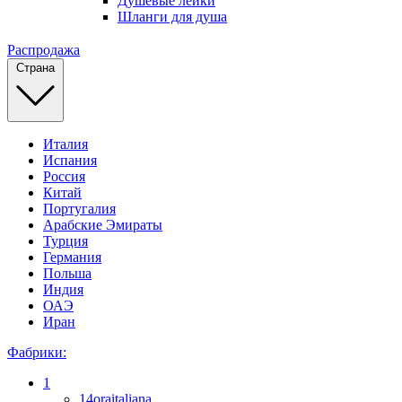
Душевые лейки
Шланги для душа
Распродажа
Страна
Италия
Испания
Россия
Китай
Португалия
Арабские Эмираты
Турция
Германия
Польша
Индия
ОАЭ
Иран
Фабрики:
1
14oraitaliana