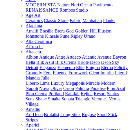
MODERNISTA
Nature
Neri
Ocean
Pavimento
RENAISSANCE
Rombos
Studio
Age Art
Ceramics
Classic Stone
Fabric
Manhattan
Planks
Alaplana
Amalfi
Brasilia
Brera
Goa
Golden Hill
Illusion
Johnstone
Kinsale
Pune
Ripley
Urano
Alta Ceramica
Affreschi
Altacera
Albion
Antique
Antre
Artdeco
Atlantic
Avenue
Bayron
Bella
Blik Azul
Blik Crema
Briole
Deco
Deco Sky
Detroit
Eleganza
Elemento
Elite
Enigma
Eterna
Felicity
Groundy
Fern
Fluence
Formwork
Glent
Imprint
Interni
Islandia
Julia
Liberto
Lima
Luxury
Megapolis
Miracle
Modern
Napoli
Nova
Oliver
Orion
Palmira
Paradise
Pion Azul
Pion Crema
Portland
Rainfall
Rejina
Resort
Santos
Sens
Shape
Smalta
Sonata
Triangle
Veronica
Vertus
Village
Amadis
Art Deco
Brutalist
Long Stick
Rugose
Short Stick
Stripes
Aparici