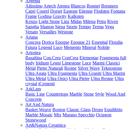
Argenta
Altissimo
Artech
Atenea
Blancos
Bonnet
Brennero
Capri
Courel
Dorset
Eastone
Etienne
Flodsten
Fontana
Frame
Godina
Gravity
Kalksten
Kenzo
Light Stone
Linz
Midas
Milena
Petra
Riven
Sangha
Shanon
Siena
Storm
Tempo
Terma
Vega
Venato
Versailles
Westone
Ariana
Concrea
Dorica
Epoque
Epoque 21
Essential
Floralia
Futura
Legend
Luce
Memento
Mineral
Nobile
Ariostea
Basaltina
Con.Crea
ConCrea
Elementae
Fragmenta full
body
Iridium
Legni
Limestone
Luce
Marmi Classici
Metal
Pietre Naturali
Resine
Silver Wave
Teknostone
Ultra Agata
Ultra Fragmenta
Ultra Graniti
Ultra Marmi
Ultra Metal
Ultra Onici
Ultra Pietre
Ultra Resine
Ultra
crystal
iCementi
ArkLam
Basic Line
Countertops
Marble
Stone
Style
Wood And
Concrete
Art And Natura
Basket Weave
Boston
Classic Glass
Drops
Equilibrio
Marble Mosaic
Mix
Murano Specchio
Octagon
Stonewood
Art&Natura Ceramica