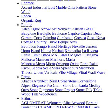
Ennface
Accent
Industrial
Loft
Marble
Onix
Pattern
Stone
Wood
Epoca
Organic Rug
Equipe
Altea
Argile
Arrow
Art Nouveau
Artisan
BALI
Babylone
Bardiglio
Bauhome
Caprice
Caprice Deco
Carrara
Coco
Coimbra
Coralstone
Corsica
Costa Nova
Cottage
Country
Curve
Equipe Ares
Evolution
Fango
Hanoi
Heritage
Hexatile cement
Hopp
Island
Kalma
Kasbah
Kromatika
La Riviera
Lanse
Limit
Lithos
MASSIMO
Magical 3
Magma
Mallorca
Manacor
Marmoris
Masia
Menorca
Metro
Micro
Octagon
Oxide
Porto
Raku
Rivoli
Sabbia
Scale
Sfera
Splendours
Stromboli
Tribeca
Urban
Verticale
Vibe
Village
Vitral
Wadi
Wave
Ergon
Abacus
Architect Resin
Cornerstone
Cornerstone
Alpen
Elegance Pro
Grain Stone
Lombarda
Medley
Oros Stone
Pigmento
Stone Project
Stone Talk
Tr3nd
Wood Talk
Woodtouch
Estima
AGLOMERAT
Aglomerat
Alba
Artwood
Bernini
Brigantina
CHAMBORD NEW
COMFORT
Cave