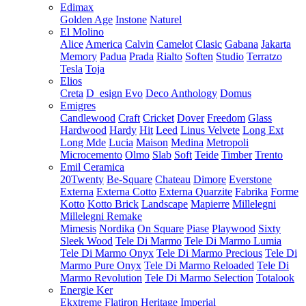
Edimax
Golden Age
Instone
Naturel
El Molino
Alice
America
Calvin
Camelot
Clasic
Gabana
Jakarta
Memory
Padua
Prada
Rialto
Soften
Studio
Terratzo
Tesla
Toja
Elios
Creta
D_esign Evo
Deco Anthology
Domus
Emigres
Candlewood
Craft
Cricket
Dover
Freedom
Glass
Hardwood
Hardy
Hit
Leed
Linus Velvete
Long Ext
Long Mde
Lucia
Maison
Medina
Metropoli
Microcemento
Olmo
Slab
Soft
Teide
Timber
Trento
Emil Ceramica
20Twenty
Be-Square
Chateau
Dimore
Everstone
Externa
Externa Cotto
Externa Quarzite
Fabrika
Forme
Kotto
Kotto Brick
Landscape
Mapierre
Millelegni
Millelegni Remake
Mimesis
Nordika
On Square
Piase
Playwood
Sixty
Sleek Wood
Tele Di Marmo
Tele Di Marmo Lumia
Tele Di Marmo Onyx
Tele Di Marmo Precious
Tele Di
Marmo Pure Onyx
Tele Di Marmo Reloaded
Tele Di
Marmo Revolution
Tele Di Marmo Selection
Totalook
Energie Ker
Ekxtreme
Flatiron
Heritage
Imperial