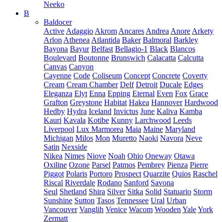
Neeko
B
Baldocer
Active
Adaggio
Akrom
Ancares
Andrea
Anore
Arkety
Arlon
Athenea
Atlantida
Baker
Balmoral
Barkley
Bayona
Bayur
Belfast
Bellagio-1
Black
Blancos
Boulevard
Boutonne
Brunswich
Calacatta
Calcutta
Canvas
Canyon
Cayenne
Code
Coliseum
Concept
Concrete
Coverty
Cream
Cream Chamber
Delf
Detroit
Ducale
Edges
Eleganza
Elyt
Enna
Epping
Eternal
Even
Fox
Grace
Grafton
Greystone
Habitat
Hakea
Hannover
Hardwood
Hedby
Hydra
Iceland
Invictus
June
Kaliva
Kamba
Kauri
Kavala
Kotibe
Kunny
Larchwood
Leeds
Liverpool
Lux Marmorea
Maia
Maine
Maryland
Michigan
Milos
Mon
Muretto
Naoki
Navora
Neve
Satin
Nexside
Nikea
Nimes
Niove
Noah
Ohio
Oneway
Otawa
Oxiline
Ozone
Parsel
Patmos
Pembrey
Pienza
Pierre
Piggot
Polaris
Portoro
Prospect
Quarzite
Quios
Raschel
Riscal
Riverdale
Rodano
Sanford
Savona
Seul
Shetland
Shira
Silver
Sitka
Solid
Statuario
Storm
Sunshine
Sutton
Tasos
Tennessee
Ural
Urban
Vancouver
Vanglih
Venice
Wacom
Wooden
Yale
York
Zermatt