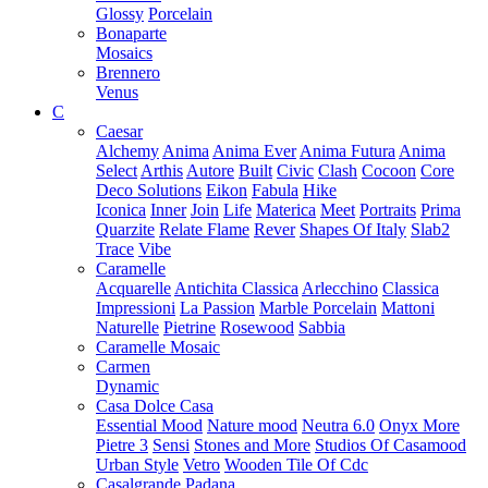
Glossy
Porcelain
Bonaparte
Mosaics
Brennero
Venus
C
Caesar
Alchemy
Anima
Anima Ever
Anima Futura
Anima
Select
Arthis
Autore
Built
Civic
Clash
Cocoon
Core
Deco Solutions
Eikon
Fabula
Hike
Iconica
Inner
Join
Life
Materica
Meet
Portraits
Prima
Quarzite
Relate Flame
Rever
Shapes Of Italy
Slab2
Trace
Vibe
Caramelle
Acquarelle
Antichita Classica
Arlecchino
Classica
Impressioni
La Passion
Marble Porcelain
Mattoni
Naturelle
Pietrine
Rosewood
Sabbia
Caramelle Mosaic
Carmen
Dynamic
Casa Dolce Casa
Essential Mood
Nature mood
Neutra 6.0
Onyx More
Pietre 3
Sensi
Stones and More
Studios Of Casamood
Urban Style
Vetro
Wooden Tile Of Cdc
Casalgrande Padana