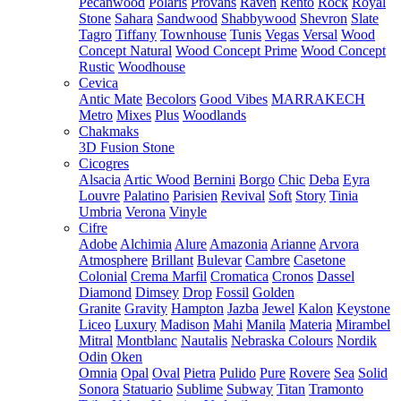
Pecanwood
Polaris
Provans
Raven
Rento
Rock
Royal
Stone
Sahara
Sandwood
Shabbywood
Shevron
Slate
Tagro
Tiffany
Townhouse
Tunis
Vegas
Versal
Wood
Concept Natural
Wood Concept Prime
Wood Concept
Rustic
Woodhouse
Cevica
Antic Mate
Becolors
Good Vibes
MARRAKECH
Metro
Mixes
Plus
Woodlands
Chakmaks
3D Fusion Stone
Cicogres
Alsacia
Artic Wood
Bernini
Borgo
Chic
Deba
Eyra
Louvre
Palatino
Parisien
Revival
Soft
Story
Tinia
Umbria
Verona
Vinyle
Cifre
Adobe
Alchimia
Alure
Amazonia
Arianne
Arvora
Atmosphere
Brillant
Bulevar
Cambre
Casetone
Colonial
Crema Marfil
Cromatica
Cronos
Dassel
Diamond
Dimsey
Drop
Fossil
Golden
Granite
Gravity
Hampton
Jazba
Jewel
Kalon
Keystone
Liceo
Luxury
Madison
Mahi
Manila
Materia
Mirambel
Mitral
Montblanc
Nautalis
Nebraska Colours
Nordik
Odin
Oken
Omnia
Opal
Oval
Pietra
Pulido
Pure
Rovere
Sea
Solid
Sonora
Statuario
Sublime
Subway
Titan
Tramonto