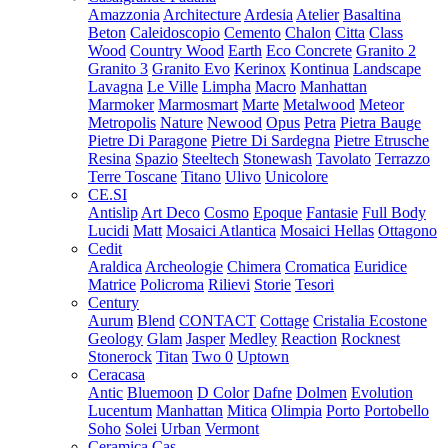
Amazzonia
Architecture
Ardesia
Atelier
Basaltina
Beton
Caleidoscopio
Cemento
Chalon
Citta
Class
Wood
Country Wood
Earth
Eco Concrete
Granito 2
Granito 3
Granito Evo
Kerinox
Kontinua
Landscape
Lavagna
Le Ville
Limpha
Macro
Manhattan
Marmoker
Marmosmart
Marte
Metalwood
Meteor
Metropolis
Nature
Newood
Opus
Petra
Pietra Bauge
Pietre Di Paragone
Pietre Di Sardegna
Pietre Etrusche
Resina
Spazio
Steeltech
Stonewash
Tavolato
Terrazzo
Terre Toscane
Titano
Ulivo
Unicolore
CE.SI
Antislip
Art Deco
Cosmo
Epoque
Fantasie
Full Body
Lucidi
Matt
Mosaici Atlantica
Mosaici Hellas
Ottagono
Cedit
Araldica
Archeologie
Chimera
Cromatica
Euridice
Matrice
Policroma
Rilievi
Storie
Tesori
Century
Aurum
Blend
CONTACT
Cottage
Cristalia
Ecostone
Geology
Glam
Jasper
Medley
Reaction
Rocknest
Stonerock
Titan
Two 0
Uptown
Ceracasa
Antic
Bluemoon
D Color
Dafne
Dolmen
Evolution
Lucentum
Manhattan
Mitica
Olimpia
Porto
Portobello
Soho
Solei
Urban
Vermont
Ceramica Cas