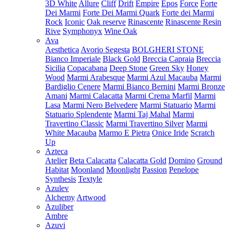
3D White
Allure
Cliff
Drift
Empire
Epos
Force
Forte
Dei Marmi
Forte Dei Marmi Quark
Forte dei Marmi
Rock
Iconic
Oak reserve
Rinascente
Rinascente Resin
Rive
Symphonyx
Wine Oak
Ava
Aesthetica
Avorio Segesta
BOLGHERI STONE
Bianco Imperiale
Black Gold
Breccia Capraia
Breccia
Sicilia
Copacabana
Deep Stone
Green Sky
Honey
Wood
Marmi Arabesque
Marmi Azul Macauba
Marmi
Bardiglio Cenere
Marmi Bianco Bernini
Marmi Bronze
Amani
Marmi Calacatta
Marmi Crema Marfil
Marmi
Lasa
Marmi Nero Belvedere
Marmi Statuario
Marmi
Statuario Splendente
Marmi Taj Mahal
Marmi
Travertino Classic
Marmi Travertino Silver
Marmi
White Macauba
Marmo E Pietra
Onice Iride
Scratch
Up
Azteca
Atelier
Beta Calacatta
Calacatta Gold
Domino
Ground
Habitat
Moonland
Moonlight
Passion
Penelope
Synthesis
Textyle
Azulev
Alchemy
Artwood
Azuliber
Ambre
Azuvi