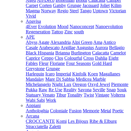
Aged
Art-Deco
Bohemian
Bondi
Calacatta
Camper
Carpet
Corten
Gatsby
Grunge
Jacquard
Joliet
Kilim
Magma
Norway
Regio
Steel
Tango
Uptown
Victorian
Vivid
Apavisa
4Ever
Evolution
Mood
Nanoconcept
Nanoevolution
Regeneration
Tattoo
Zinc
south
APE
Abyss
Agate
Alexandria
Alpi Green
Ama
Antico
Casale
Arabescato
Argillae
Augustus
Aurora
Bellagio
Black Hispania
Brianna
Burlington
Calacatta
Camelot
Caprice
Ceppo
Clos
Colourful
Cross
Dahlia
Eight
Fables
Fleur
Floriane
Four Seasons
Gold Hard
Greystone
Grunge
Harlequin
Icaro
Imperial
Kinfolk
Koen
Magallanes
Mandalay
Mare Di Sabbia
Medicea Marble
Michelangelo
Night Lux
Oregon
Oxyd Jewel
Piemonte
Pukka
Raw
Re Use
Reality
Savona
Seville
Snap
Souk
Statuary Venato
Tibur
Tonality
Twist
Vintage
Volterra
Wabi Sabi
Work
Appiani
Anthologhia
Coloniale
Fusion
Memorie
Metal
Poetic
Arcana
CROCCANTE
Komi
Les Bijoux
Ribe & Elburg
Stracciatella
Zaletti