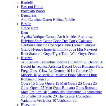
Bardelli
Basconi Home
Porcelain
Wood
Benadresa
Aral
Canaima
Daren
Halima
Nobile
Bestile
Greco
Nara
Bien
Agatha
Antique Carrara
Arch
Arcides
Arcturuse
Belgium Store
Beton
Bona Dea
Buxy
Calacatta
Caribou
Cemento
Concept
Daino Lienzo
Famous
Grand
Hypnos
Imperial
Infinity
Joya
Mia
Newport
Root
Statuario Goya
Tiger
Turin
Wild Onyx
Zenith
Bisazza
5x5
Canvas
Cementine
Decori 10
Decori 20
Decori 50
Decori In Tecnica Artistica
Decori Opus Romano
Flow
Fregi
Gloss
Glow
Le Gemme 10
Le Gemme 20
Miscele 10
Miscele 20
Miscele Flow
Miscele Opus
Romano
Opera 15
Opera 15 Gloss
Opera 15 Matt
Opera 25
Opera 25
Gloss
Opera 25 Matt
Opus Romano
Opus Romano
Matt
Oro
Oro Bis
Platino Bis
Sfumature 10
Sfumature
20
Smalto 10
Smalto 20
The Crystal Collection
Variations
Vetricolor 10
Vetricolor 20
Bluezone