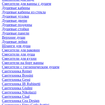
Смесители для ванны с душем
Душевые кабины
Душевые кабины из стекла
Душевые уголки
Душевые двери
Душевые поддоны
Душевые стойки
Душевые панели
Верхние души
Душевые лейки
Шланги для душа
Смесители для раковин
Смесители для душа
Смесители для кухни
Смесители на борт ванны
Смесители с гигиеническим душем
Сантехника Remer
Сантехника Bossini
Сантехника Gessi
Сантехника IB Rubinetti
Сантехника Giulini
Сантехника Nikolazzi
Сантехника Cisal
Сантехника Cea Design
Сантехника Fima Carlo frattini