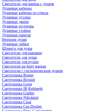
Смесители для ванны с душем
Душевые кабины
Душевые кабины из стекла
Душевые уголки
Душевые двери
Душевые поддоны
Душевые стойки
Душевые панели
Верхние души
Душевые лейки
Шланги для душа
Смесители для раковин
Смесители для душа
Смесители для кухни
Смесители на борт ванны
Смесители с гигиеническим душем
Сантехника Remer
Сантехника Bossini
Сантехника Gessi
Сантехника IB Rubinetti
Сантехника Giulini
Сантехника Nikolazzi
Сантехника Cisal
Сантехника Cea Design
Сантехника Fima Carlo frattini