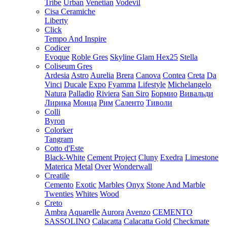
Tribe
Urban
Venetian
Vodevil
Cisa Ceramiche
Liberty
Click
Tempo And Inspire
Codicer
Evoque
Roble Gres
Skyline Glam Hex25
Stella
Coliseum Gres
Ardesia
Astro
Aurelia
Brera
Canova
Contea
Creta
Da
Vinci
Ducale
Expo
Fyamma
Lifestyle
Michelangelo
Natura
Palladio
Riviera
San Siro
Бормио
Вивальди
Лирика
Монца
Рим
Саленто
Тиволи
Colli
Byron
Colorker
Tangram
Cotto d'Este
Black-White
Cement Project
Cluny
Exedra
Limestone
Materica
Metal
Over
Wonderwall
Creatile
Cemento
Exotic
Marbles
Onyx
Stone And Marble
Twenties
Whites
Wood
Creto
Ambra
Aquarelle
Aurora
Avenzo
CEMENTO
SASSOLINO
Calacatta
Calacatta Gold
Checkmate