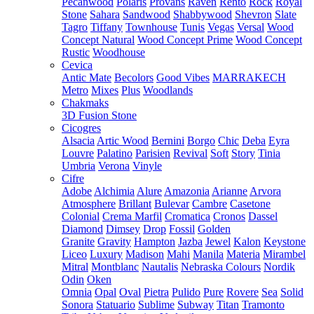
Pecanwood
Polaris
Provans
Raven
Rento
Rock
Royal
Stone
Sahara
Sandwood
Shabbywood
Shevron
Slate
Tagro
Tiffany
Townhouse
Tunis
Vegas
Versal
Wood
Concept Natural
Wood Concept Prime
Wood Concept
Rustic
Woodhouse
Cevica
Antic Mate
Becolors
Good Vibes
MARRAKECH
Metro
Mixes
Plus
Woodlands
Chakmaks
3D Fusion Stone
Cicogres
Alsacia
Artic Wood
Bernini
Borgo
Chic
Deba
Eyra
Louvre
Palatino
Parisien
Revival
Soft
Story
Tinia
Umbria
Verona
Vinyle
Cifre
Adobe
Alchimia
Alure
Amazonia
Arianne
Arvora
Atmosphere
Brillant
Bulevar
Cambre
Casetone
Colonial
Crema Marfil
Cromatica
Cronos
Dassel
Diamond
Dimsey
Drop
Fossil
Golden
Granite
Gravity
Hampton
Jazba
Jewel
Kalon
Keystone
Liceo
Luxury
Madison
Mahi
Manila
Materia
Mirambel
Mitral
Montblanc
Nautalis
Nebraska Colours
Nordik
Odin
Oken
Omnia
Opal
Oval
Pietra
Pulido
Pure
Rovere
Sea
Solid
Sonora
Statuario
Sublime
Subway
Titan
Tramonto