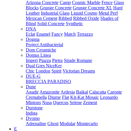
Arizona Concrete
Camp
Cosmic Marble
Fence
Glass
Blocks
Grunge Concrete
Grunge Concrete XL
Hard
Leather
Industrial Glass
Liquid Cosmo
Metal Perf
Mexican Cement
Ribbed
Ribbed Oxide
Shades of
Blind
Solid Concrete
Synthetic
DNA
Eclat
Enamel
Fancy
Match
Terrazzo
Dogma
Project Antibacterial
Dom Ceramiche
Domus Linea
Imperi
Piazza
Pietra
Strade Romane
Dual Gres NiceKer
Chic
London
Spirit
Victorian Dreams
DUE-G
BRECCIA PARADISO
Dune
Agadir
Amazonite
Ardesia
Baikal
Calacatta
Caronte
Cremabella
Diurne
Flat
Kit-Kat Mosaic
Leonardo
Mintons
Nusa
Quercus
Selene
Zement
Durstone
Indiga
Dvomo
Adrenaline
Ghost
Modular
Montecarlo
E