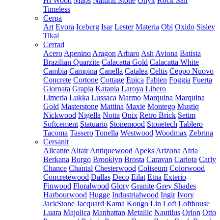
Hi Wood
Maps
Natural Stone
Onyx
Rock Salt
Timeless
Cerpa
Art
Evora
Iceberg
Isar
Lester
Materia
Obi
Oxido
Sisley
Tikal
Cerrad
Acero
Apenino
Aragon
Arbaro
Ash
Aviona
Batista
Brazilian Quarzite
Calacatta Gold
Calacatta White
Cambia
Campina
Canella
Catalea
Celtis
Ceppo Nuovo
Concrete
Cortone
Cottage
Epica
Fabien
Foggia
Fuerta
Giornata
Grapia
Katania
Laroya
Libero
Limeria
Lukka
Lussaca
Marmo
Marquina
Marquina
Gold
Masterstone
Mattina
Maxie
Montego
Mustiq
Nickwood
Nigella
Notta
Onix
Retro Brick
Setim
Softcement
Statuario
Stonemood
Stonetech
Tablero
Tacoma
Tassero
Tonella
Westwood
Woodmax
Zebrina
Cersanit
Alicante
Altair
Antiquewood
Apeks
Arizona
Atria
Berkana
Borgo
Brooklyn
Brosta
Caravan
Cariota
Carly
Chance
Chantal
Chesterwood
Coliseum
Colorwood
Concretewood
Dallas
Deco
Eilat
Etna
Exterio
Finwood
Floralwood
Glory
Granite
Grey Shades
Harbourwood
Hugge
Industrialwood
Ingir
Ivory
JackStone
Jacquard
Kama
Kongo
Lin
Loft
Lofthouse
Luara
Majolica
Manhattan
Metallic
Nautilus
Orion
Otto