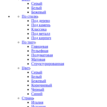
Серый
Белый
Бежевый
По стилю
Под дерево
Под камень
Классика
Под металл
Под кирпич
По типу
Глянцевая
Рельефная
Полуматовая
Матовая
Структурированная
Цвет
Серый
Белый
Бежевый
Коричневый
Черный
Синий
Страна
Италия
Испания