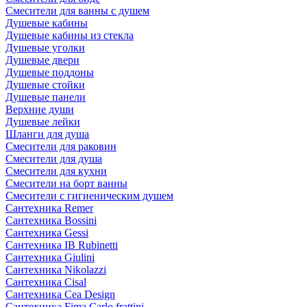
Смесители для ванны с душем
Душевые кабины
Душевые кабины из стекла
Душевые уголки
Душевые двери
Душевые поддоны
Душевые стойки
Душевые панели
Верхние души
Душевые лейки
Шланги для душа
Смесители для раковин
Смесители для душа
Смесители для кухни
Смесители на борт ванны
Смесители с гигиеническим душем
Сантехника Remer
Сантехника Bossini
Сантехника Gessi
Сантехника IB Rubinetti
Сантехника Giulini
Сантехника Nikolazzi
Сантехника Cisal
Сантехника Cea Design
Сантехника Fima Carlo frattini