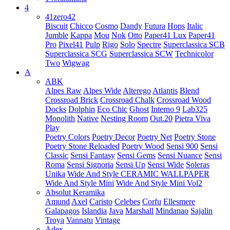
4
41zero42
Biscuit
Chicco
Cosmo
Dandy
Futura
Hops
Italic
Jumble
Kappa
Mou
Nok
Otto
Paper41 Lux
Paper41
Pro
Pixel41
Pulp
Rigo
Solo
Spectre
Superclassica SCB
Superclassica SCG
Superclassica SCW
Technicolor
Two
Wigwag
A
ABK
Alpes Raw
Alpes Wide
Alterego
Atlantis
Blend
Crossroad Brick
Crossroad Chalk
Crossroad Wood
Docks
Dolphin
Eco Chic
Ghost
Interno 9
Lab325
Monolith
Native
Nesting Room
Out.20
Pietra Viva
Play
Poetry Colors
Poetry Decor
Poetry Net
Poetry Stone
Poetry Stone Reloaded
Poetry Wood
Sensi 900
Sensi
Classic
Sensi Fantasy
Sensi Gems
Sensi Nuance
Sensi
Roma
Sensi Signoria
Sensi Up
Sensi Wide
Soleras
Unika
Wide And Style CERAMIC WALLPAPER
Wide And Style Mini
Wide And Style Mini Vol2
Absolut Keramika
Amund
Axel
Caristo
Celebes
Corfu
Ellesmere
Galapagos
Islandia
Java
Marshall
Mindanao
Sajalin
Troya
Vannatu
Vintage
Adex