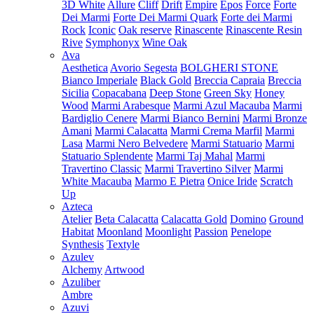
3D White
Allure
Cliff
Drift
Empire
Epos
Force
Forte
Dei Marmi
Forte Dei Marmi Quark
Forte dei Marmi
Rock
Iconic
Oak reserve
Rinascente
Rinascente Resin
Rive
Symphonyx
Wine Oak
Ava
Aesthetica
Avorio Segesta
BOLGHERI STONE
Bianco Imperiale
Black Gold
Breccia Capraia
Breccia
Sicilia
Copacabana
Deep Stone
Green Sky
Honey
Wood
Marmi Arabesque
Marmi Azul Macauba
Marmi
Bardiglio Cenere
Marmi Bianco Bernini
Marmi Bronze
Amani
Marmi Calacatta
Marmi Crema Marfil
Marmi
Lasa
Marmi Nero Belvedere
Marmi Statuario
Marmi
Statuario Splendente
Marmi Taj Mahal
Marmi
Travertino Classic
Marmi Travertino Silver
Marmi
White Macauba
Marmo E Pietra
Onice Iride
Scratch
Up
Azteca
Atelier
Beta Calacatta
Calacatta Gold
Domino
Ground
Habitat
Moonland
Moonlight
Passion
Penelope
Synthesis
Textyle
Azulev
Alchemy
Artwood
Azuliber
Ambre
Azuvi