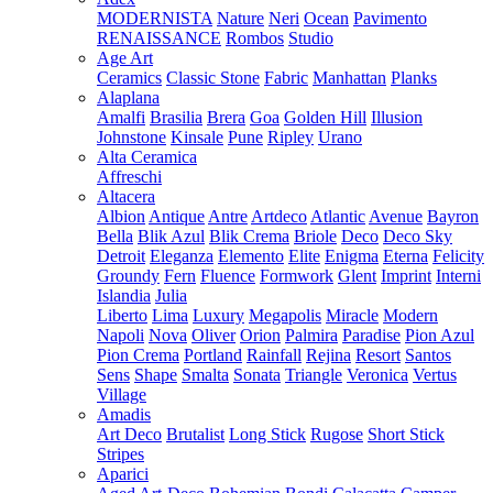
MODERNISTA
Nature
Neri
Ocean
Pavimento
RENAISSANCE
Rombos
Studio
Age Art
Ceramics
Classic Stone
Fabric
Manhattan
Planks
Alaplana
Amalfi
Brasilia
Brera
Goa
Golden Hill
Illusion
Johnstone
Kinsale
Pune
Ripley
Urano
Alta Ceramica
Affreschi
Altacera
Albion
Antique
Antre
Artdeco
Atlantic
Avenue
Bayron
Bella
Blik Azul
Blik Crema
Briole
Deco
Deco Sky
Detroit
Eleganza
Elemento
Elite
Enigma
Eterna
Felicity
Groundy
Fern
Fluence
Formwork
Glent
Imprint
Interni
Islandia
Julia
Liberto
Lima
Luxury
Megapolis
Miracle
Modern
Napoli
Nova
Oliver
Orion
Palmira
Paradise
Pion Azul
Pion Crema
Portland
Rainfall
Rejina
Resort
Santos
Sens
Shape
Smalta
Sonata
Triangle
Veronica
Vertus
Village
Amadis
Art Deco
Brutalist
Long Stick
Rugose
Short Stick
Stripes
Aparici