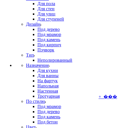
Для пола
Для стен
Для улиц
Для ступеней
Дизайн
Под дерево
Под мрамор
Под камень
Под кирпич
Пэчворк
Тип
Неполированный
Назначение
Для кухни
Для ванны
На фартук
Напольная
Настенная
Тротуарная
+ ���
По стилю
Под мрамор
Под дерево
Под камень
Под бетон
Цвет