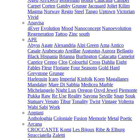
Aged
Art-Deco
Bohemian
Bondi
Calacatta
Camper
Carpet
Corten
Gatsby
Grunge
Jacquard
Joliet
Kilim
Magma
Norway
Regio
Steel
Tango
Uptown
Victorian
Vivid
Apavisa
4Ever
Evolution
Mood
Nanoconcept
Nanoevolution
Regeneration
Tattoo
Zinc
south
APE
Abyss
Agate
Alexandria
Alpi Green
Ama
Antico
Casale
Arabescato
Argillae
Augustus
Aurora
Bellagio
Black Hispania
Brianna
Burlington
Calacatta
Camelot
Caprice
Ceppo
Clos
Colourful
Cross
Dahlia
Eight
Fables
Fleur
Floriane
Four Seasons
Gold Hard
Greystone
Grunge
Harlequin
Icaro
Imperial
Kinfolk
Koen
Magallanes
Mandalay
Mare Di Sabbia
Medicea Marble
Michelangelo
Night Lux
Oregon
Oxyd Jewel
Piemonte
Pukka
Raw
Re Use
Reality
Savona
Seville
Snap
Souk
Statuary Venato
Tibur
Tonality
Twist
Vintage
Volterra
Wabi Sabi
Work
Appiani
Anthologhia
Coloniale
Fusion
Memorie
Metal
Poetic
Arcana
CROCCANTE
Komi
Les Bijoux
Ribe & Elburg
Stracciatella
Zaletti