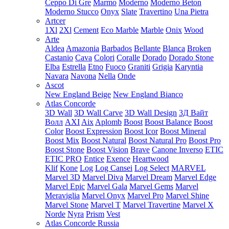
Ceppo Di Gre
Marmo
Moderno
Moderno Beton
Moderno Stucco
Onyx
Slate
Travertino
Una Pietra
Artcer
1Xl
2Xl
Cement
Eco Marble
Marble
Onix
Wood
Arte
Aldea
Amazonia
Barbados
Bellante
Blanca
Broken
Castanio
Cava
Colori
Coralle
Dorado
Dorado Stone
Elba
Estrella
Etno
Fuoco
Graniti
Grigia
Karyntia
Navara
Navona
Nella
Onde
Ascot
New England Beige
New England Bianco
Atlas Concorde
3D Wall
3D Wall Carve
3D Wall Design
3Д Вайт
Волл
AXI
Aix
Aplomb
Boost
Boost Balance
Boost
Color
Boost Expression
Boost Icor
Boost Mineral
Boost Mix
Boost Natural
Boost Natural Pro
Boost Pro
Boost Stone
Boost Vision
Brave
Canone Inverso
ETIC
ETIC PRO
Entice
Exence
Heartwood
Klif
Kone
Log
Log Cansei
Log Select
MARVEL
Marvel 3D
Marvel Diva
Marvel Dream
Marvel Edge
Marvel Epic
Marvel Gala
Marvel Gems
Marvel
Meraviglia
Marvel Onyx
Marvel Pro
Marvel Shine
Marvel Stone
Marvel T
Marvel Travertine
Marvel X
Norde
Nyra
Prism
Vest
Atlas Concorde Russia