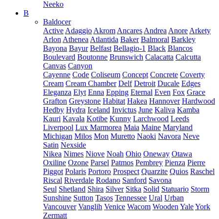
Neeko
B
Baldocer
Active
Adaggio
Akrom
Ancares
Andrea
Anore
Arkety
Arlon
Athenea
Atlantida
Baker
Balmoral
Barkley
Bayona
Bayur
Belfast
Bellagio-1
Black
Blancos
Boulevard
Boutonne
Brunswich
Calacatta
Calcutta
Canvas
Canyon
Cayenne
Code
Coliseum
Concept
Concrete
Coverty
Cream
Cream Chamber
Delf
Detroit
Ducale
Edges
Eleganza
Elyt
Enna
Epping
Eternal
Even
Fox
Grace
Grafton
Greystone
Habitat
Hakea
Hannover
Hardwood
Hedby
Hydra
Iceland
Invictus
June
Kaliva
Kamba
Kauri
Kavala
Kotibe
Kunny
Larchwood
Leeds
Liverpool
Lux Marmorea
Maia
Maine
Maryland
Michigan
Milos
Mon
Muretto
Naoki
Navora
Neve
Satin
Nexside
Nikea
Nimes
Niove
Noah
Ohio
Oneway
Otawa
Oxiline
Ozone
Parsel
Patmos
Pembrey
Pienza
Pierre
Piggot
Polaris
Portoro
Prospect
Quarzite
Quios
Raschel
Riscal
Riverdale
Rodano
Sanford
Savona
Seul
Shetland
Shira
Silver
Sitka
Solid
Statuario
Storm
Sunshine
Sutton
Tasos
Tennessee
Ural
Urban
Vancouver
Vanglih
Venice
Wacom
Wooden
Yale
York
Zermatt