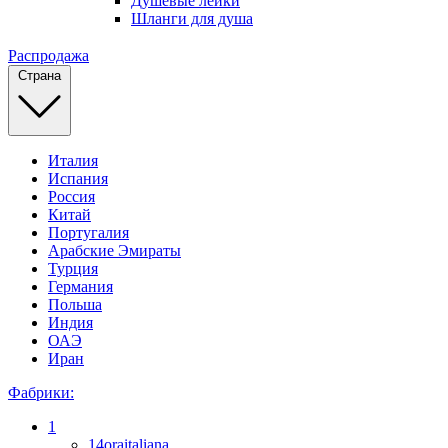
Душевые лейки
Шланги для душа
Распродажа
Страна
Италия
Испания
Россия
Китай
Португалия
Арабские Эмираты
Турция
Германия
Польша
Индия
ОАЭ
Иран
Фабрики:
1
14oraitaliana