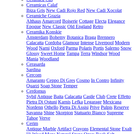
Ceramicas Calaf
Ibiza Gris
New Cadi Rojo Red
New Cadi Xocolat
Ceramiche Grazia
Althaus
Amarcord
Boiserie
Cottage
Electa
Elegance
Epoque
New Classic
Old England
Retro
Ceramika Konskie
Amsterdam
Bohemy
Botanica
Braga
Brennero
Calacatta
Cordoba
Glamour
Intense
Liverpool
Modern
Wood
Narni
Oxford
Parma
Polaris
Portis
Salerno
Snow
Glossy
Sweet Home
Tampa
Terra
Windsor
Wood
Mania
Woodland
Cerasarda
Sardina
Cercom
Amaranto
Ceppo Di Gres
Cosmo
In Contro
Infinity
Quarzi
Soap Stone
Temper
Cerdomus
Sybil
Antique
Baita
Calacatta
Castle
Club
Crete
Effetto
Pietra Di Ostuni
Karnis
Lefka
Legarage
Mexicana
Nordenn
Othello
Pietra Di Assisi
Prive
Pulpis
Reserve
Savanna
Shine
Skorpion
Statuario Bianco
Supreme
Tahoe
Verve
Cerim
Antique Marble
Artifact
Crayons
Elemental Stone
Exalt