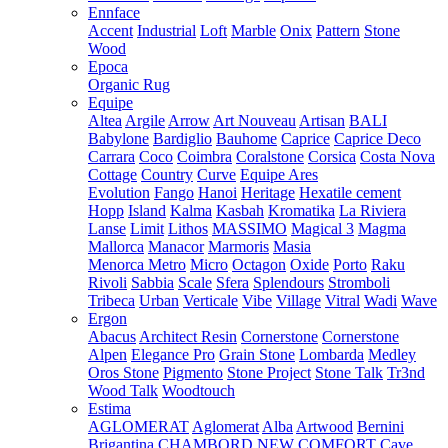
Ennface
Accent
Industrial
Loft
Marble
Onix
Pattern
Stone
Wood
Epoca
Organic Rug
Equipe
Altea
Argile
Arrow
Art Nouveau
Artisan
BALI
Babylone
Bardiglio
Bauhome
Caprice
Caprice Deco
Carrara
Coco
Coimbra
Coralstone
Corsica
Costa Nova
Cottage
Country
Curve
Equipe Ares
Evolution
Fango
Hanoi
Heritage
Hexatile cement
Hopp
Island
Kalma
Kasbah
Kromatika
La Riviera
Lanse
Limit
Lithos
MASSIMO
Magical 3
Magma
Mallorca
Manacor
Marmoris
Masia
Menorca
Metro
Micro
Octagon
Oxide
Porto
Raku
Rivoli
Sabbia
Scale
Sfera
Splendours
Stromboli
Tribeca
Urban
Verticale
Vibe
Village
Vitral
Wadi
Wave
Ergon
Abacus
Architect Resin
Cornerstone
Cornerstone
Alpen
Elegance Pro
Grain Stone
Lombarda
Medley
Oros Stone
Pigmento
Stone Project
Stone Talk
Tr3nd
Wood Talk
Woodtouch
Estima
AGLOMERAT
Aglomerat
Alba
Artwood
Bernini
Brigantina
CHAMBORD NEW
COMFORT
Cave