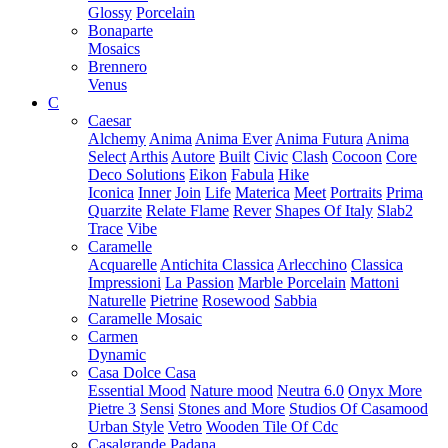
Glossy
Porcelain
Bonaparte
Mosaics
Brennero
Venus
C
Caesar
Alchemy
Anima
Anima Ever
Anima Futura
Anima
Select
Arthis
Autore
Built
Civic
Clash
Cocoon
Core
Deco Solutions
Eikon
Fabula
Hike
Iconica
Inner
Join
Life
Materica
Meet
Portraits
Prima
Quarzite
Relate Flame
Rever
Shapes Of Italy
Slab2
Trace
Vibe
Caramelle
Acquarelle
Antichita Classica
Arlecchino
Classica
Impressioni
La Passion
Marble Porcelain
Mattoni
Naturelle
Pietrine
Rosewood
Sabbia
Caramelle Mosaic
Carmen
Dynamic
Casa Dolce Casa
Essential Mood
Nature mood
Neutra 6.0
Onyx More
Pietre 3
Sensi
Stones and More
Studios Of Casamood
Urban Style
Vetro
Wooden Tile Of Cdc
Casalgrande Padana