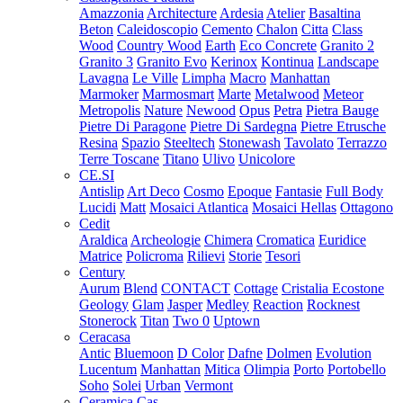
Amazzonia
Architecture
Ardesia
Atelier
Basaltina
Beton
Caleidoscopio
Cemento
Chalon
Citta
Class
Wood
Country Wood
Earth
Eco Concrete
Granito 2
Granito 3
Granito Evo
Kerinox
Kontinua
Landscape
Lavagna
Le Ville
Limpha
Macro
Manhattan
Marmoker
Marmosmart
Marte
Metalwood
Meteor
Metropolis
Nature
Newood
Opus
Petra
Pietra Bauge
Pietre Di Paragone
Pietre Di Sardegna
Pietre Etrusche
Resina
Spazio
Steeltech
Stonewash
Tavolato
Terrazzo
Terre Toscane
Titano
Ulivo
Unicolore
CE.SI
Antislip
Art Deco
Cosmo
Epoque
Fantasie
Full Body
Lucidi
Matt
Mosaici Atlantica
Mosaici Hellas
Ottagono
Cedit
Araldica
Archeologie
Chimera
Cromatica
Euridice
Matrice
Policroma
Rilievi
Storie
Tesori
Century
Aurum
Blend
CONTACT
Cottage
Cristalia
Ecostone
Geology
Glam
Jasper
Medley
Reaction
Rocknest
Stonerock
Titan
Two 0
Uptown
Ceracasa
Antic
Bluemoon
D Color
Dafne
Dolmen
Evolution
Lucentum
Manhattan
Mitica
Olimpia
Porto
Portobello
Soho
Solei
Urban
Vermont
Ceramica Cas