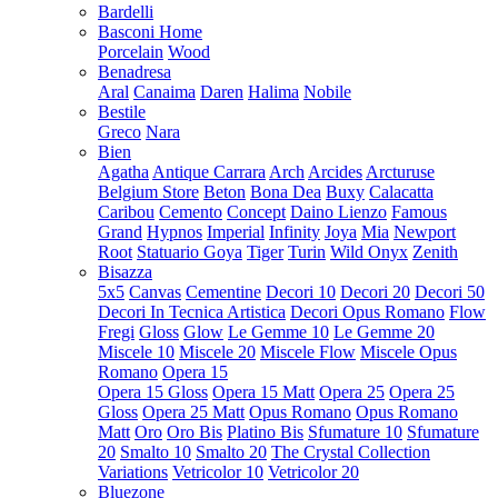
Bardelli
Basconi Home
Porcelain
Wood
Benadresa
Aral
Canaima
Daren
Halima
Nobile
Bestile
Greco
Nara
Bien
Agatha
Antique Carrara
Arch
Arcides
Arcturuse
Belgium Store
Beton
Bona Dea
Buxy
Calacatta
Caribou
Cemento
Concept
Daino Lienzo
Famous
Grand
Hypnos
Imperial
Infinity
Joya
Mia
Newport
Root
Statuario Goya
Tiger
Turin
Wild Onyx
Zenith
Bisazza
5x5
Canvas
Cementine
Decori 10
Decori 20
Decori 50
Decori In Tecnica Artistica
Decori Opus Romano
Flow
Fregi
Gloss
Glow
Le Gemme 10
Le Gemme 20
Miscele 10
Miscele 20
Miscele Flow
Miscele Opus
Romano
Opera 15
Opera 15 Gloss
Opera 15 Matt
Opera 25
Opera 25
Gloss
Opera 25 Matt
Opus Romano
Opus Romano
Matt
Oro
Oro Bis
Platino Bis
Sfumature 10
Sfumature
20
Smalto 10
Smalto 20
The Crystal Collection
Variations
Vetricolor 10
Vetricolor 20
Bluezone