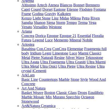
Argenta
Altissimo
Artech
Atenea
Blancos
Bonnet
Brennero
Capri
Courel
Dorset
Eastone
Etienne
Flodsten
Fontana
Frame
Godina
Gravity
Kalksten
Kenzo
Light Stone
Linz
Midas
Milena
Petra
Riven
Sangha
Shanon
Siena
Storm
Tempo
Terma
Vega
Venato
Versailles
Westone
Ariana
Concrea
Dorica
Epoque
Epoque 21
Essential
Floralia
Futura
Legend
Luce
Memento
Mineral
Nobile
Ariostea
Basaltina
Con.Crea
ConCrea
Elementae
Fragmenta full
body
Iridium
Legni
Limestone
Luce
Marmi Classici
Metal
Pietre Naturali
Resine
Silver Wave
Teknostone
Ultra Agata
Ultra Fragmenta
Ultra Graniti
Ultra Marmi
Ultra Metal
Ultra Onici
Ultra Pietre
Ultra Resine
Ultra
crystal
iCementi
ArkLam
Basic Line
Countertops
Marble
Stone
Style
Wood And
Concrete
Art And Natura
Basket Weave
Boston
Classic Glass
Drops
Equilibrio
Marble Mosaic
Mix
Murano Specchio
Octagon
Stonewood
Art&Natura Ceramica