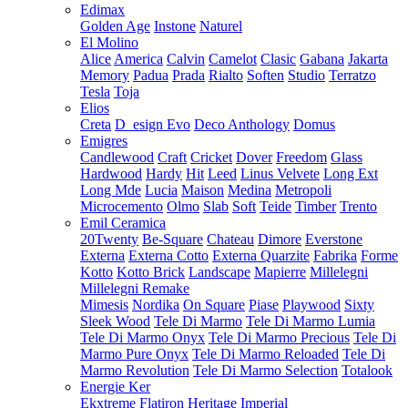
Edimax
Golden Age
Instone
Naturel
El Molino
Alice
America
Calvin
Camelot
Clasic
Gabana
Jakarta
Memory
Padua
Prada
Rialto
Soften
Studio
Terratzo
Tesla
Toja
Elios
Creta
D_esign Evo
Deco Anthology
Domus
Emigres
Candlewood
Craft
Cricket
Dover
Freedom
Glass
Hardwood
Hardy
Hit
Leed
Linus Velvete
Long Ext
Long Mde
Lucia
Maison
Medina
Metropoli
Microcemento
Olmo
Slab
Soft
Teide
Timber
Trento
Emil Ceramica
20Twenty
Be-Square
Chateau
Dimore
Everstone
Externa
Externa Cotto
Externa Quarzite
Fabrika
Forme
Kotto
Kotto Brick
Landscape
Mapierre
Millelegni
Millelegni Remake
Mimesis
Nordika
On Square
Piase
Playwood
Sixty
Sleek Wood
Tele Di Marmo
Tele Di Marmo Lumia
Tele Di Marmo Onyx
Tele Di Marmo Precious
Tele Di
Marmo Pure Onyx
Tele Di Marmo Reloaded
Tele Di
Marmo Revolution
Tele Di Marmo Selection
Totalook
Energie Ker
Ekxtreme
Flatiron
Heritage
Imperial