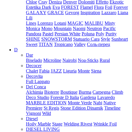
Chloe
Cray
Deniza
Denver
Dolomiti
Effetto
Ekzotic
Estetika Dark
Eva
FOREST
Flamel
Flora
Foil
Forever
GALAXY
GRACE
Gevorg
Inspiration
Lazzaro
Liana
Lili
Lines
Lorenzo
Lotani
MAGIC
MALIBU
Misty
Monica
Mono
Mountain
Naomi
Neutron
Pacific
Pandora
Pastel
Persian White
Poluna
Poly
Purity
SHINE
SNOWSTORM
Statuario Cara
Style
Sunheart
Sweet
TITAN
Tropicano
Valley
Соль-перец
D
Dar
Biselado
Microline
Nairobi
Noa-Sticks
Rural
Decocer
Chalet
Fabia
JAZZ
Liguria
Monte
Siena
Decovita
Full Lappato
Del Conca
Alchimia
Bioterre
Boutique
Burma
Carpegna
Climb
Deco Studio
Foreste D Italia
Gardena
Lavaredo
MARBLE EDITION
Monte Verde
Nabi
Native
Premiere
St Regis
Stone Edition Dinamik
Timeline
Vignoni
Wild
Diesel
Hoily Marble
Stage
Welding Rivest
Wrinkle Foil
DIESEL LIVING