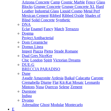
Arizona Concrete
Camp
Cosmic Marble
Fence
Glass
Blocks
Grunge Concrete
Grunge Concrete XL
Hard
Leather
Industrial Glass
Liquid Cosmo
Metal Perf
Mexican Cement
Ribbed
Ribbed Oxide
Shades of
Blind
Solid Concrete
Synthetic
DNA
Eclat
Enamel
Fancy
Match
Terrazzo
Dogma
Project Antibacterial
Dom Ceramiche
Domus Linea
Imperi
Piazza
Pietra
Strade Romane
Dual Gres NiceKer
Chic
London
Spirit
Victorian Dreams
DUE-G
BRECCIA PARADISO
Dune
Agadir
Amazonite
Ardesia
Baikal
Calacatta
Caronte
Cremabella
Diurne
Flat
Kit-Kat Mosaic
Leonardo
Mintons
Nusa
Quercus
Selene
Zement
Durstone
Indiga
Dvomo
Adrenaline
Ghost
Modular
Montecarlo
E