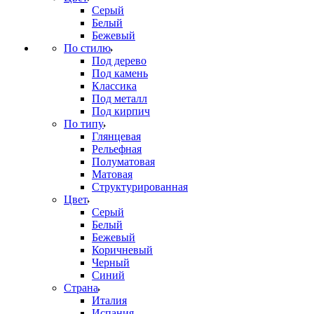
Серый
Белый
Бежевый
По стилю
Под дерево
Под камень
Классика
Под металл
Под кирпич
По типу
Глянцевая
Рельефная
Полуматовая
Матовая
Структурированная
Цвет
Серый
Белый
Бежевый
Коричневый
Черный
Синий
Страна
Италия
Испания