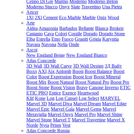
Ceppo Di Gre
Marmo
Moderno
Moderno Beton
Moderno Stucco
Onyx
Slate
Travertino
Una Pietra
Artcer
1Xl
2Xl
Cement
Eco Marble
Marble
Onix
Wood
Arte
Aldea
Amazonia
Barbados
Bellante
Blanca
Broken
Castanio
Cava
Colori
Coralle
Dorado
Dorado Stone
Elba
Estrella
Etno
Fuoco
Graniti
Grigia
Karyntia
Navara
Navona
Nella
Onde
Ascot
New England Beige
New England Bianco
Atlas Concorde
3D Wall
3D Wall Carve
3D Wall Design
3Д Вайт
Волл
AXI
Aix
Aplomb
Boost
Boost Balance
Boost
Color
Boost Expression
Boost Icor
Boost Mineral
Boost Mix
Boost Natural
Boost Natural Pro
Boost Pro
Boost Stone
Boost Vision
Brave
Canone Inverso
ETIC
ETIC PRO
Entice
Exence
Heartwood
Klif
Kone
Log
Log Cansei
Log Select
MARVEL
Marvel 3D
Marvel Diva
Marvel Dream
Marvel Edge
Marvel Epic
Marvel Gala
Marvel Gems
Marvel
Meraviglia
Marvel Onyx
Marvel Pro
Marvel Shine
Marvel Stone
Marvel T
Marvel Travertine
Marvel X
Norde
Nyra
Prism
Vest
Atlas Concorde Russia