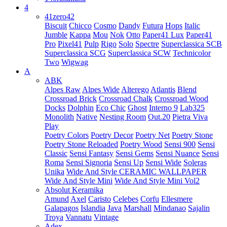
4
41zero42
Biscuit
Chicco
Cosmo
Dandy
Futura
Hops
Italic
Jumble
Kappa
Mou
Nok
Otto
Paper41 Lux
Paper41
Pro
Pixel41
Pulp
Rigo
Solo
Spectre
Superclassica SCB
Superclassica SCG
Superclassica SCW
Technicolor
Two
Wigwag
A
ABK
Alpes Raw
Alpes Wide
Alterego
Atlantis
Blend
Crossroad Brick
Crossroad Chalk
Crossroad Wood
Docks
Dolphin
Eco Chic
Ghost
Interno 9
Lab325
Monolith
Native
Nesting Room
Out.20
Pietra Viva
Play
Poetry Colors
Poetry Decor
Poetry Net
Poetry Stone
Poetry Stone Reloaded
Poetry Wood
Sensi 900
Sensi
Classic
Sensi Fantasy
Sensi Gems
Sensi Nuance
Sensi
Roma
Sensi Signoria
Sensi Up
Sensi Wide
Soleras
Unika
Wide And Style CERAMIC WALLPAPER
Wide And Style Mini
Wide And Style Mini Vol2
Absolut Keramika
Amund
Axel
Caristo
Celebes
Corfu
Ellesmere
Galapagos
Islandia
Java
Marshall
Mindanao
Sajalin
Troya
Vannatu
Vintage
Adex