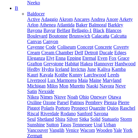
Neeko
B
Baldocer
Active
Adaggio
Akrom
Ancares
Andrea
Anore
Arkety
Arlon
Athenea
Atlantida
Baker
Balmoral
Barkley
Bayona
Bayur
Belfast
Bellagio-1
Black
Blancos
Boulevard
Boutonne
Brunswich
Calacatta
Calcutta
Canvas
Canyon
Cayenne
Code
Coliseum
Concept
Concrete
Coverty
Cream
Cream Chamber
Delf
Detroit
Ducale
Edges
Eleganza
Elyt
Enna
Epping
Eternal
Even
Fox
Grace
Grafton
Greystone
Habitat
Hakea
Hannover
Hardwood
Hedby
Hydra
Iceland
Invictus
June
Kaliva
Kamba
Kauri
Kavala
Kotibe
Kunny
Larchwood
Leeds
Liverpool
Lux Marmorea
Maia
Maine
Maryland
Michigan
Milos
Mon
Muretto
Naoki
Navora
Neve
Satin
Nexside
Nikea
Nimes
Niove
Noah
Ohio
Oneway
Otawa
Oxiline
Ozone
Parsel
Patmos
Pembrey
Pienza
Pierre
Piggot
Polaris
Portoro
Prospect
Quarzite
Quios
Raschel
Riscal
Riverdale
Rodano
Sanford
Savona
Seul
Shetland
Shira
Silver
Sitka
Solid
Statuario
Storm
Sunshine
Sutton
Tasos
Tennessee
Ural
Urban
Vancouver
Vanglih
Venice
Wacom
Wooden
Yale
York
Zermatt