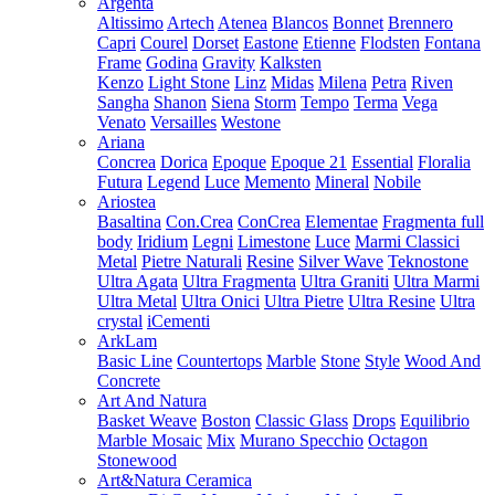
Argenta
Altissimo
Artech
Atenea
Blancos
Bonnet
Brennero
Capri
Courel
Dorset
Eastone
Etienne
Flodsten
Fontana
Frame
Godina
Gravity
Kalksten
Kenzo
Light Stone
Linz
Midas
Milena
Petra
Riven
Sangha
Shanon
Siena
Storm
Tempo
Terma
Vega
Venato
Versailles
Westone
Ariana
Concrea
Dorica
Epoque
Epoque 21
Essential
Floralia
Futura
Legend
Luce
Memento
Mineral
Nobile
Ariostea
Basaltina
Con.Crea
ConCrea
Elementae
Fragmenta full
body
Iridium
Legni
Limestone
Luce
Marmi Classici
Metal
Pietre Naturali
Resine
Silver Wave
Teknostone
Ultra Agata
Ultra Fragmenta
Ultra Graniti
Ultra Marmi
Ultra Metal
Ultra Onici
Ultra Pietre
Ultra Resine
Ultra
crystal
iCementi
ArkLam
Basic Line
Countertops
Marble
Stone
Style
Wood And
Concrete
Art And Natura
Basket Weave
Boston
Classic Glass
Drops
Equilibrio
Marble Mosaic
Mix
Murano Specchio
Octagon
Stonewood
Art&Natura Ceramica