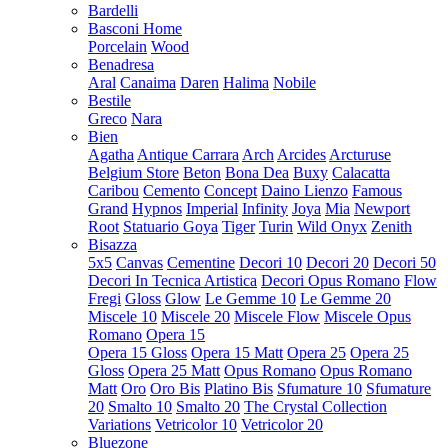
Bardelli
Basconi Home
Porcelain
Wood
Benadresa
Aral
Canaima
Daren
Halima
Nobile
Bestile
Greco
Nara
Bien
Agatha
Antique Carrara
Arch
Arcides
Arcturuse
Belgium Store
Beton
Bona Dea
Buxy
Calacatta
Caribou
Cemento
Concept
Daino Lienzo
Famous
Grand
Hypnos
Imperial
Infinity
Joya
Mia
Newport
Root
Statuario Goya
Tiger
Turin
Wild Onyx
Zenith
Bisazza
5x5
Canvas
Cementine
Decori 10
Decori 20
Decori 50
Decori In Tecnica Artistica
Decori Opus Romano
Flow
Fregi
Gloss
Glow
Le Gemme 10
Le Gemme 20
Miscele 10
Miscele 20
Miscele Flow
Miscele Opus
Romano
Opera 15
Opera 15 Gloss
Opera 15 Matt
Opera 25
Opera 25
Gloss
Opera 25 Matt
Opus Romano
Opus Romano
Matt
Oro
Oro Bis
Platino Bis
Sfumature 10
Sfumature
20
Smalto 10
Smalto 20
The Crystal Collection
Variations
Vetricolor 10
Vetricolor 20
Bluezone