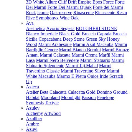
3D White
Allure
Cliff
Drift
Empire
Epos
Force
Forte
Dei Marmi
Forte Dei Marmi Quark
Forte dei Marmi
Rock
Iconic
Oak reserve
Rinascente
Rinascente Resin
Rive
Symphonyx
Wine Oak
Ava
Aesthetica
Avorio Segesta
BOLGHERI STONE
Bianco Imperiale
Black Gold
Breccia Capraia
Breccia
Sicilia
Copacabana
Deep Stone
Green Sky
Honey
Wood
Marmi Arabesque
Marmi Azul Macauba
Marmi
Bardiglio Cenere
Marmi Bianco Bernini
Marmi Bronze
Amani
Marmi Calacatta
Marmi Crema Marfil
Marmi
Lasa
Marmi Nero Belvedere
Marmi Statuario
Marmi
Statuario Splendente
Marmi Taj Mahal
Marmi
Travertino Classic
Marmi Travertino Silver
Marmi
White Macauba
Marmo E Pietra
Onice Iride
Scratch
Up
Azteca
Atelier
Beta Calacatta
Calacatta Gold
Domino
Ground
Habitat
Moonland
Moonlight
Passion
Penelope
Synthesis
Textyle
Azulev
Alchemy
Artwood
Azuliber
Ambre
Azuvi