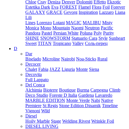
Chloe
Cray
Deniza
Denver
Dolomiti
Effetto
Ekzotic
Estetika Dark
Eva
FOREST
Flamel
Flora
Foil
Forever
GALAXY
GRACE
Gevorg
Inspiration
Lazzaro
Liana
Lili
Lines
Lorenzo
Lotani
MAGIC
MALIBU
Misty
Monica
Mono
Mountain
Naomi
Neutron
Pacific
Pandora
Pastel
Persian White
Poluna
Poly
Purity
SHINE
SNOWSTORM
Statuario Cara
Style
Sunheart
Sweet
TITAN
Tropicano
Valley
Соль-перец
D
Dar
Biselado
Microline
Nairobi
Noa-Sticks
Rural
Decocer
Chalet
Fabia
JAZZ
Liguria
Monte
Siena
Decovita
Full Lappato
Del Conca
Alchimia
Bioterre
Boutique
Burma
Carpegna
Climb
Deco Studio
Foreste D Italia
Gardena
Lavaredo
MARBLE EDITION
Monte Verde
Nabi
Native
Premiere
St Regis
Stone Edition Dinamik
Timeline
Vignoni
Wild
Diesel
Hoily Marble
Stage
Welding Rivest
Wrinkle Foil
DIESEL LIVING