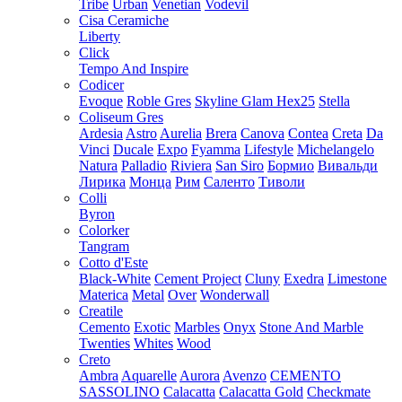
Tribe
Urban
Venetian
Vodevil
Cisa Ceramiche
Liberty
Click
Tempo And Inspire
Codicer
Evoque
Roble Gres
Skyline Glam Hex25
Stella
Coliseum Gres
Ardesia
Astro
Aurelia
Brera
Canova
Contea
Creta
Da
Vinci
Ducale
Expo
Fyamma
Lifestyle
Michelangelo
Natura
Palladio
Riviera
San Siro
Бормио
Вивальди
Лирика
Монца
Рим
Саленто
Тиволи
Colli
Byron
Colorker
Tangram
Cotto d'Este
Black-White
Cement Project
Cluny
Exedra
Limestone
Materica
Metal
Over
Wonderwall
Creatile
Cemento
Exotic
Marbles
Onyx
Stone And Marble
Twenties
Whites
Wood
Creto
Ambra
Aquarelle
Aurora
Avenzo
CEMENTO
SASSOLINO
Calacatta
Calacatta Gold
Checkmate