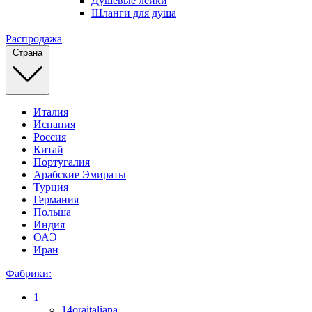
Душевые лейки
Шланги для душа
Распродажа
Страна
Италия
Испания
Россия
Китай
Португалия
Арабские Эмираты
Турция
Германия
Польша
Индия
ОАЭ
Иран
Фабрики:
1
14oraitaliana