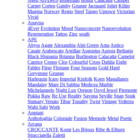
Aged
Art-Deco
Bohemian
Bondi
Calacatta
Camper
Carpet
Corten
Gatsby
Grunge
Jacquard
Joliet
Kilim
Magma
Norway
Regio
Steel
Tango
Uptown
Victorian
Vivid
Apavisa
4Ever
Evolution
Mood
Nanoconcept
Nanoevolution
Regeneration
Tattoo
Zinc
south
APE
Abyss
Agate
Alexandria
Alpi Green
Ama
Antico
Casale
Arabescato
Argillae
Augustus
Aurora
Bellagio
Black Hispania
Brianna
Burlington
Calacatta
Camelot
Caprice
Ceppo
Clos
Colourful
Cross
Dahlia
Eight
Fables
Fleur
Floriane
Four Seasons
Gold Hard
Greystone
Grunge
Harlequin
Icaro
Imperial
Kinfolk
Koen
Magallanes
Mandalay
Mare Di Sabbia
Medicea Marble
Michelangelo
Night Lux
Oregon
Oxyd Jewel
Piemonte
Pukka
Raw
Re Use
Reality
Savona
Seville
Snap
Souk
Statuary Venato
Tibur
Tonality
Twist
Vintage
Volterra
Wabi Sabi
Work
Appiani
Anthologhia
Coloniale
Fusion
Memorie
Metal
Poetic
Arcana
CROCCANTE
Komi
Les Bijoux
Ribe & Elburg
Stracciatella
Zaletti