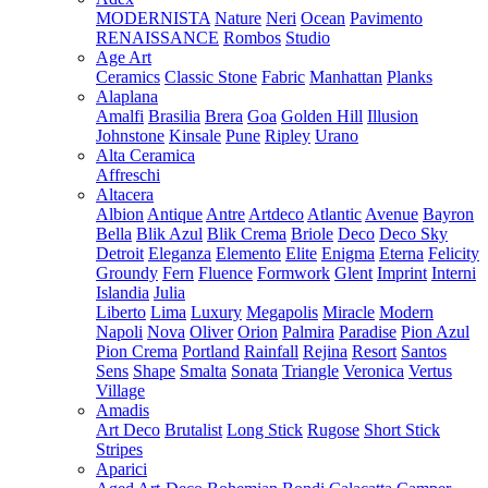
MODERNISTA
Nature
Neri
Ocean
Pavimento
RENAISSANCE
Rombos
Studio
Age Art
Ceramics
Classic Stone
Fabric
Manhattan
Planks
Alaplana
Amalfi
Brasilia
Brera
Goa
Golden Hill
Illusion
Johnstone
Kinsale
Pune
Ripley
Urano
Alta Ceramica
Affreschi
Altacera
Albion
Antique
Antre
Artdeco
Atlantic
Avenue
Bayron
Bella
Blik Azul
Blik Crema
Briole
Deco
Deco Sky
Detroit
Eleganza
Elemento
Elite
Enigma
Eterna
Felicity
Groundy
Fern
Fluence
Formwork
Glent
Imprint
Interni
Islandia
Julia
Liberto
Lima
Luxury
Megapolis
Miracle
Modern
Napoli
Nova
Oliver
Orion
Palmira
Paradise
Pion Azul
Pion Crema
Portland
Rainfall
Rejina
Resort
Santos
Sens
Shape
Smalta
Sonata
Triangle
Veronica
Vertus
Village
Amadis
Art Deco
Brutalist
Long Stick
Rugose
Short Stick
Stripes
Aparici