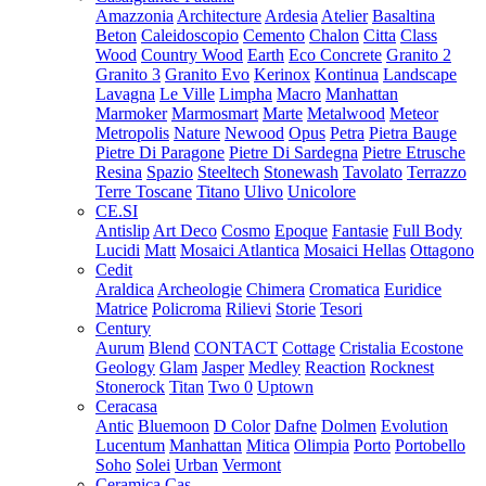
Amazzonia
Architecture
Ardesia
Atelier
Basaltina
Beton
Caleidoscopio
Cemento
Chalon
Citta
Class
Wood
Country Wood
Earth
Eco Concrete
Granito 2
Granito 3
Granito Evo
Kerinox
Kontinua
Landscape
Lavagna
Le Ville
Limpha
Macro
Manhattan
Marmoker
Marmosmart
Marte
Metalwood
Meteor
Metropolis
Nature
Newood
Opus
Petra
Pietra Bauge
Pietre Di Paragone
Pietre Di Sardegna
Pietre Etrusche
Resina
Spazio
Steeltech
Stonewash
Tavolato
Terrazzo
Terre Toscane
Titano
Ulivo
Unicolore
CE.SI
Antislip
Art Deco
Cosmo
Epoque
Fantasie
Full Body
Lucidi
Matt
Mosaici Atlantica
Mosaici Hellas
Ottagono
Cedit
Araldica
Archeologie
Chimera
Cromatica
Euridice
Matrice
Policroma
Rilievi
Storie
Tesori
Century
Aurum
Blend
CONTACT
Cottage
Cristalia
Ecostone
Geology
Glam
Jasper
Medley
Reaction
Rocknest
Stonerock
Titan
Two 0
Uptown
Ceracasa
Antic
Bluemoon
D Color
Dafne
Dolmen
Evolution
Lucentum
Manhattan
Mitica
Olimpia
Porto
Portobello
Soho
Solei
Urban
Vermont
Ceramica Cas