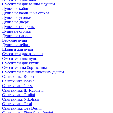
Смесители для ванны с душем
Душевые кабины
Душевые кабины из стекла
Душевые уголки
Душевые двери
Душевые поддоны
Душевые стойки
Душевые панели
Верхние души
Душевые лейки
Шланги для душа
Смесители для раковин
Смесители для душа
Смесители для кухни
Смесители на борт ванны
Смесители с гигиеническим душем
Сантехника Remer
Сантехника Bossini
Сантехника Gessi
Сантехника IB Rubinetti
Сантехника Giulini
Сантехника Nikolazzi
Сантехника Cisal
Сантехника Cea Design
Сантехника Fima Carlo frattini