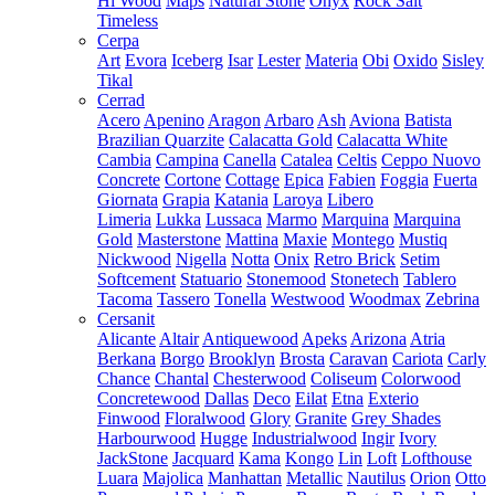
Hi Wood
Maps
Natural Stone
Onyx
Rock Salt
Timeless
Cerpa
Art
Evora
Iceberg
Isar
Lester
Materia
Obi
Oxido
Sisley
Tikal
Cerrad
Acero
Apenino
Aragon
Arbaro
Ash
Aviona
Batista
Brazilian Quarzite
Calacatta Gold
Calacatta White
Cambia
Campina
Canella
Catalea
Celtis
Ceppo Nuovo
Concrete
Cortone
Cottage
Epica
Fabien
Foggia
Fuerta
Giornata
Grapia
Katania
Laroya
Libero
Limeria
Lukka
Lussaca
Marmo
Marquina
Marquina
Gold
Masterstone
Mattina
Maxie
Montego
Mustiq
Nickwood
Nigella
Notta
Onix
Retro Brick
Setim
Softcement
Statuario
Stonemood
Stonetech
Tablero
Tacoma
Tassero
Tonella
Westwood
Woodmax
Zebrina
Cersanit
Alicante
Altair
Antiquewood
Apeks
Arizona
Atria
Berkana
Borgo
Brooklyn
Brosta
Caravan
Cariota
Carly
Chance
Chantal
Chesterwood
Coliseum
Colorwood
Concretewood
Dallas
Deco
Eilat
Etna
Exterio
Finwood
Floralwood
Glory
Granite
Grey Shades
Harbourwood
Hugge
Industrialwood
Ingir
Ivory
JackStone
Jacquard
Kama
Kongo
Lin
Loft
Lofthouse
Luara
Majolica
Manhattan
Metallic
Nautilus
Orion
Otto