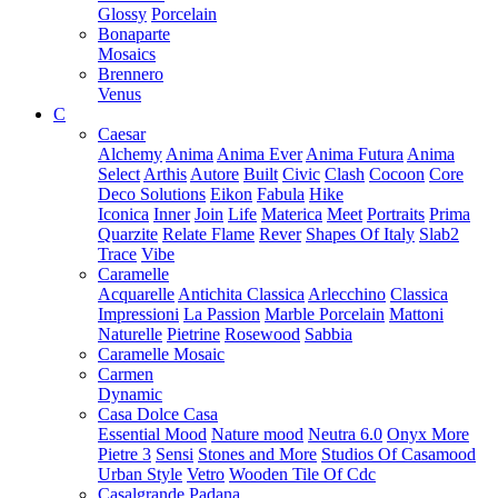
Glossy
Porcelain
Bonaparte
Mosaics
Brennero
Venus
C
Caesar
Alchemy
Anima
Anima Ever
Anima Futura
Anima
Select
Arthis
Autore
Built
Civic
Clash
Cocoon
Core
Deco Solutions
Eikon
Fabula
Hike
Iconica
Inner
Join
Life
Materica
Meet
Portraits
Prima
Quarzite
Relate Flame
Rever
Shapes Of Italy
Slab2
Trace
Vibe
Caramelle
Acquarelle
Antichita Classica
Arlecchino
Classica
Impressioni
La Passion
Marble Porcelain
Mattoni
Naturelle
Pietrine
Rosewood
Sabbia
Caramelle Mosaic
Carmen
Dynamic
Casa Dolce Casa
Essential Mood
Nature mood
Neutra 6.0
Onyx More
Pietre 3
Sensi
Stones and More
Studios Of Casamood
Urban Style
Vetro
Wooden Tile Of Cdc
Casalgrande Padana