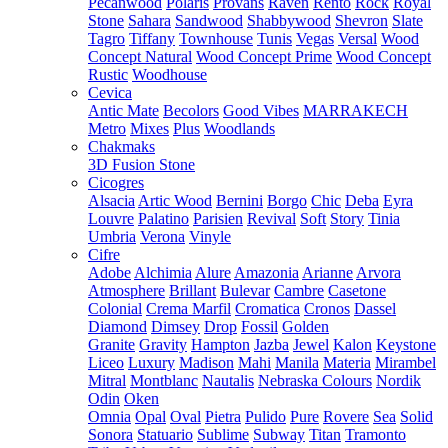
Pecanwood
Polaris
Provans
Raven
Rento
Rock
Royal
Stone
Sahara
Sandwood
Shabbywood
Shevron
Slate
Tagro
Tiffany
Townhouse
Tunis
Vegas
Versal
Wood
Concept Natural
Wood Concept Prime
Wood Concept
Rustic
Woodhouse
Cevica
Antic Mate
Becolors
Good Vibes
MARRAKECH
Metro
Mixes
Plus
Woodlands
Chakmaks
3D Fusion Stone
Cicogres
Alsacia
Artic Wood
Bernini
Borgo
Chic
Deba
Eyra
Louvre
Palatino
Parisien
Revival
Soft
Story
Tinia
Umbria
Verona
Vinyle
Cifre
Adobe
Alchimia
Alure
Amazonia
Arianne
Arvora
Atmosphere
Brillant
Bulevar
Cambre
Casetone
Colonial
Crema Marfil
Cromatica
Cronos
Dassel
Diamond
Dimsey
Drop
Fossil
Golden
Granite
Gravity
Hampton
Jazba
Jewel
Kalon
Keystone
Liceo
Luxury
Madison
Mahi
Manila
Materia
Mirambel
Mitral
Montblanc
Nautalis
Nebraska Colours
Nordik
Odin
Oken
Omnia
Opal
Oval
Pietra
Pulido
Pure
Rovere
Sea
Solid
Sonora
Statuario
Sublime
Subway
Titan
Tramonto