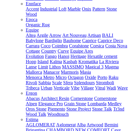
Ennface
Accent
Industrial
Loft
Marble
Onix
Pattern
Stone
Wood
Epoca
Organic Rug
Equipe
Altea
Argile
Arrow
Art Nouveau
Artisan
BALI
Babylone
Bardiglio
Bauhome
Caprice
Caprice Deco
Carrara
Coco
Coimbra
Coralstone
Corsica
Costa Nova
Cottage
Country
Curve
Equipe Ares
Evolution
Fango
Hanoi
Heritage
Hexatile cement
Hopp
Island
Kalma
Kasbah
Kromatika
La Riviera
Lanse
Limit
Lithos
MASSIMO
Magical 3
Magma
Mallorca
Manacor
Marmoris
Masia
Menorca
Metro
Micro
Octagon
Oxide
Porto
Raku
Rivoli
Sabbia
Scale
Sfera
Splendours
Stromboli
Tribeca
Urban
Verticale
Vibe
Village
Vitral
Wadi
Wave
Ergon
Abacus
Architect Resin
Cornerstone
Cornerstone
Alpen
Elegance Pro
Grain Stone
Lombarda
Medley
Oros Stone
Pigmento
Stone Project
Stone Talk
Tr3nd
Wood Talk
Woodtouch
Estima
AGLOMERAT
Aglomerat
Alba
Artwood
Bernini
Brigantina
CHAMBORD NEW
COMFORT
Cave