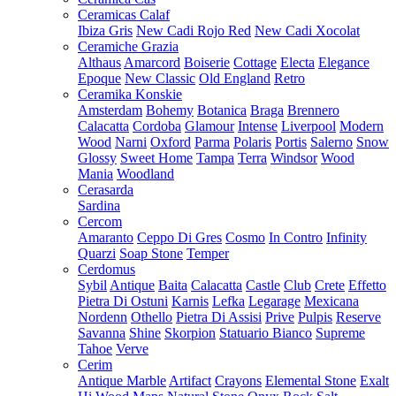
Ceramicas Calaf
Ibiza Gris
New Cadi Rojo Red
New Cadi Xocolat
Ceramiche Grazia
Althaus
Amarcord
Boiserie
Cottage
Electa
Elegance
Epoque
New Classic
Old England
Retro
Ceramika Konskie
Amsterdam
Bohemy
Botanica
Braga
Brennero
Calacatta
Cordoba
Glamour
Intense
Liverpool
Modern
Wood
Narni
Oxford
Parma
Polaris
Portis
Salerno
Snow
Glossy
Sweet Home
Tampa
Terra
Windsor
Wood
Mania
Woodland
Cerasarda
Sardina
Cercom
Amaranto
Ceppo Di Gres
Cosmo
In Contro
Infinity
Quarzi
Soap Stone
Temper
Cerdomus
Sybil
Antique
Baita
Calacatta
Castle
Club
Crete
Effetto
Pietra Di Ostuni
Karnis
Lefka
Legarage
Mexicana
Nordenn
Othello
Pietra Di Assisi
Prive
Pulpis
Reserve
Savanna
Shine
Skorpion
Statuario Bianco
Supreme
Tahoe
Verve
Cerim
Antique Marble
Artifact
Crayons
Elemental Stone
Exalt