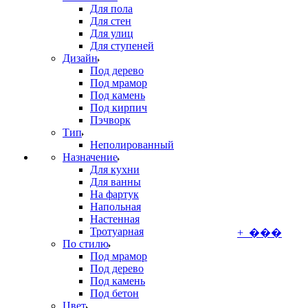
Для пола
Для стен
Для улиц
Для ступеней
Дизайн
Под дерево
Под мрамор
Под камень
Под кирпич
Пэчворк
Тип
Неполированный
Назначение
Для кухни
Для ванны
На фартук
Напольная
Настенная
Тротуарная
+ ���
По стилю
Под мрамор
Под дерево
Под камень
Под бетон
Цвет