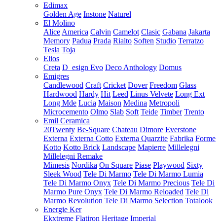
Edimax
Golden Age
Instone
Naturel
El Molino
Alice
America
Calvin
Camelot
Clasic
Gabana
Jakarta
Memory
Padua
Prada
Rialto
Soften
Studio
Terratzo
Tesla
Toja
Elios
Creta
D_esign Evo
Deco Anthology
Domus
Emigres
Candlewood
Craft
Cricket
Dover
Freedom
Glass
Hardwood
Hardy
Hit
Leed
Linus Velvete
Long Ext
Long Mde
Lucia
Maison
Medina
Metropoli
Microcemento
Olmo
Slab
Soft
Teide
Timber
Trento
Emil Ceramica
20Twenty
Be-Square
Chateau
Dimore
Everstone
Externa
Externa Cotto
Externa Quarzite
Fabrika
Forme
Kotto
Kotto Brick
Landscape
Mapierre
Millelegni
Millelegni Remake
Mimesis
Nordika
On Square
Piase
Playwood
Sixty
Sleek Wood
Tele Di Marmo
Tele Di Marmo Lumia
Tele Di Marmo Onyx
Tele Di Marmo Precious
Tele Di
Marmo Pure Onyx
Tele Di Marmo Reloaded
Tele Di
Marmo Revolution
Tele Di Marmo Selection
Totalook
Energie Ker
Ekxtreme
Flatiron
Heritage
Imperial