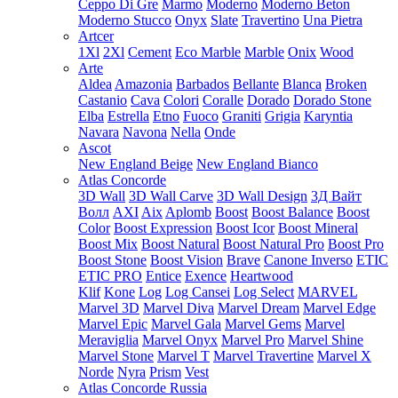
Ceppo Di Gre
Marmo
Moderno
Moderno Beton
Moderno Stucco
Onyx
Slate
Travertino
Una Pietra
Artcer
1Xl
2Xl
Cement
Eco Marble
Marble
Onix
Wood
Arte
Aldea
Amazonia
Barbados
Bellante
Blanca
Broken
Castanio
Cava
Colori
Coralle
Dorado
Dorado Stone
Elba
Estrella
Etno
Fuoco
Graniti
Grigia
Karyntia
Navara
Navona
Nella
Onde
Ascot
New England Beige
New England Bianco
Atlas Concorde
3D Wall
3D Wall Carve
3D Wall Design
3Д Вайт
Волл
AXI
Aix
Aplomb
Boost
Boost Balance
Boost
Color
Boost Expression
Boost Icor
Boost Mineral
Boost Mix
Boost Natural
Boost Natural Pro
Boost Pro
Boost Stone
Boost Vision
Brave
Canone Inverso
ETIC
ETIC PRO
Entice
Exence
Heartwood
Klif
Kone
Log
Log Cansei
Log Select
MARVEL
Marvel 3D
Marvel Diva
Marvel Dream
Marvel Edge
Marvel Epic
Marvel Gala
Marvel Gems
Marvel
Meraviglia
Marvel Onyx
Marvel Pro
Marvel Shine
Marvel Stone
Marvel T
Marvel Travertine
Marvel X
Norde
Nyra
Prism
Vest
Atlas Concorde Russia