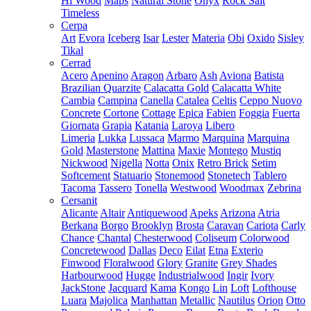
Hi Wood
Maps
Natural Stone
Onyx
Rock Salt
Timeless
Cerpa
Art
Evora
Iceberg
Isar
Lester
Materia
Obi
Oxido
Sisley
Tikal
Cerrad
Acero
Apenino
Aragon
Arbaro
Ash
Aviona
Batista
Brazilian Quarzite
Calacatta Gold
Calacatta White
Cambia
Campina
Canella
Catalea
Celtis
Ceppo Nuovo
Concrete
Cortone
Cottage
Epica
Fabien
Foggia
Fuerta
Giornata
Grapia
Katania
Laroya
Libero
Limeria
Lukka
Lussaca
Marmo
Marquina
Marquina
Gold
Masterstone
Mattina
Maxie
Montego
Mustiq
Nickwood
Nigella
Notta
Onix
Retro Brick
Setim
Softcement
Statuario
Stonemood
Stonetech
Tablero
Tacoma
Tassero
Tonella
Westwood
Woodmax
Zebrina
Cersanit
Alicante
Altair
Antiquewood
Apeks
Arizona
Atria
Berkana
Borgo
Brooklyn
Brosta
Caravan
Cariota
Carly
Chance
Chantal
Chesterwood
Coliseum
Colorwood
Concretewood
Dallas
Deco
Eilat
Etna
Exterio
Finwood
Floralwood
Glory
Granite
Grey Shades
Harbourwood
Hugge
Industrialwood
Ingir
Ivory
JackStone
Jacquard
Kama
Kongo
Lin
Loft
Lofthouse
Luara
Majolica
Manhattan
Metallic
Nautilus
Orion
Otto