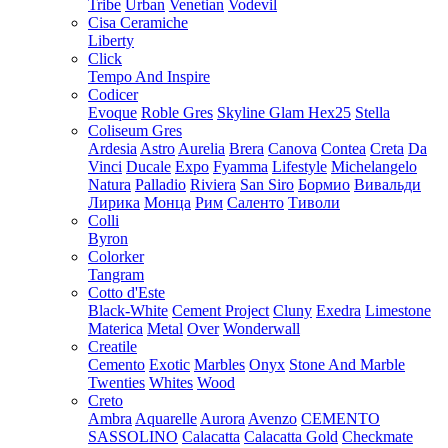
Tribe
Urban
Venetian
Vodevil
Cisa Ceramiche
Liberty
Click
Tempo And Inspire
Codicer
Evoque
Roble Gres
Skyline Glam Hex25
Stella
Coliseum Gres
Ardesia
Astro
Aurelia
Brera
Canova
Contea
Creta
Da
Vinci
Ducale
Expo
Fyamma
Lifestyle
Michelangelo
Natura
Palladio
Riviera
San Siro
Бормио
Вивальди
Лирика
Монца
Рим
Саленто
Тиволи
Colli
Byron
Colorker
Tangram
Cotto d'Este
Black-White
Cement Project
Cluny
Exedra
Limestone
Materica
Metal
Over
Wonderwall
Creatile
Cemento
Exotic
Marbles
Onyx
Stone And Marble
Twenties
Whites
Wood
Creto
Ambra
Aquarelle
Aurora
Avenzo
CEMENTO
SASSOLINO
Calacatta
Calacatta Gold
Checkmate