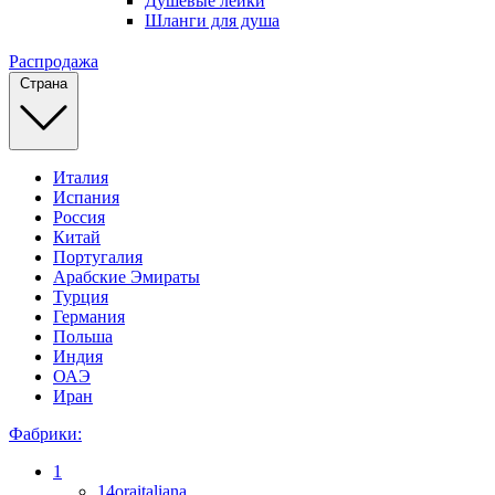
Душевые лейки
Шланги для душа
Распродажа
Страна
Италия
Испания
Россия
Китай
Португалия
Арабские Эмираты
Турция
Германия
Польша
Индия
ОАЭ
Иран
Фабрики:
1
14oraitaliana