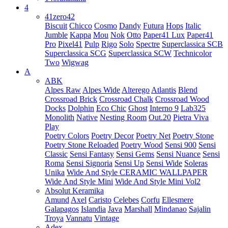
4
41zero42
Biscuit
Chicco
Cosmo
Dandy
Futura
Hops
Italic
Jumble
Kappa
Mou
Nok
Otto
Paper41 Lux
Paper41
Pro
Pixel41
Pulp
Rigo
Solo
Spectre
Superclassica SCB
Superclassica SCG
Superclassica SCW
Technicolor
Two
Wigwag
A
ABK
Alpes Raw
Alpes Wide
Alterego
Atlantis
Blend
Crossroad Brick
Crossroad Chalk
Crossroad Wood
Docks
Dolphin
Eco Chic
Ghost
Interno 9
Lab325
Monolith
Native
Nesting Room
Out.20
Pietra Viva
Play
Poetry Colors
Poetry Decor
Poetry Net
Poetry Stone
Poetry Stone Reloaded
Poetry Wood
Sensi 900
Sensi
Classic
Sensi Fantasy
Sensi Gems
Sensi Nuance
Sensi
Roma
Sensi Signoria
Sensi Up
Sensi Wide
Soleras
Unika
Wide And Style CERAMIC WALLPAPER
Wide And Style Mini
Wide And Style Mini Vol2
Absolut Keramika
Amund
Axel
Caristo
Celebes
Corfu
Ellesmere
Galapagos
Islandia
Java
Marshall
Mindanao
Sajalin
Troya
Vannatu
Vintage
Adex