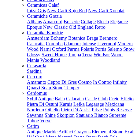
Ceramicas Calaf
Ibiza Gris
New Cadi Rojo Red
New Cadi Xocolat
Ceramiche Grazia
Althaus
Amarcord
Boiserie
Cottage
Electa
Elegance
Epoque
New Classic
Old England
Retro
Ceramika Konskie
Amsterdam
Bohemy
Botanica
Braga
Brennero
Calacatta
Cordoba
Glamour
Intense
Liverpool
Modern
Wood
Narni
Oxford
Parma
Polaris
Portis
Salerno
Snow
Glossy
Sweet Home
Tampa
Terra
Windsor
Wood
Mania
Woodland
Cerasarda
Sardina
Cercom
Amaranto
Ceppo Di Gres
Cosmo
In Contro
Infinity
Quarzi
Soap Stone
Temper
Cerdomus
Sybil
Antique
Baita
Calacatta
Castle
Club
Crete
Effetto
Pietra Di Ostuni
Karnis
Lefka
Legarage
Mexicana
Nordenn
Othello
Pietra Di Assisi
Prive
Pulpis
Reserve
Savanna
Shine
Skorpion
Statuario Bianco
Supreme
Tahoe
Verve
Cerim
Antique Marble
Artifact
Crayons
Elemental Stone
Exalt