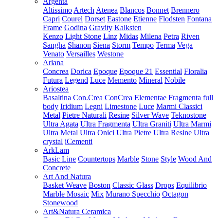
Argenta
Altissimo
Artech
Atenea
Blancos
Bonnet
Brennero
Capri
Courel
Dorset
Eastone
Etienne
Flodsten
Fontana
Frame
Godina
Gravity
Kalksten
Kenzo
Light Stone
Linz
Midas
Milena
Petra
Riven
Sangha
Shanon
Siena
Storm
Tempo
Terma
Vega
Venato
Versailles
Westone
Ariana
Concrea
Dorica
Epoque
Epoque 21
Essential
Floralia
Futura
Legend
Luce
Memento
Mineral
Nobile
Ariostea
Basaltina
Con.Crea
ConCrea
Elementae
Fragmenta full
body
Iridium
Legni
Limestone
Luce
Marmi Classici
Metal
Pietre Naturali
Resine
Silver Wave
Teknostone
Ultra Agata
Ultra Fragmenta
Ultra Graniti
Ultra Marmi
Ultra Metal
Ultra Onici
Ultra Pietre
Ultra Resine
Ultra
crystal
iCementi
ArkLam
Basic Line
Countertops
Marble
Stone
Style
Wood And
Concrete
Art And Natura
Basket Weave
Boston
Classic Glass
Drops
Equilibrio
Marble Mosaic
Mix
Murano Specchio
Octagon
Stonewood
Art&Natura Ceramica