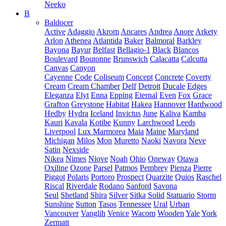
Neeko
B
Baldocer
Active
Adaggio
Akrom
Ancares
Andrea
Anore
Arkety
Arlon
Athenea
Atlantida
Baker
Balmoral
Barkley
Bayona
Bayur
Belfast
Bellagio-1
Black
Blancos
Boulevard
Boutonne
Brunswich
Calacatta
Calcutta
Canvas
Canyon
Cayenne
Code
Coliseum
Concept
Concrete
Coverty
Cream
Cream Chamber
Delf
Detroit
Ducale
Edges
Eleganza
Elyt
Enna
Epping
Eternal
Even
Fox
Grace
Grafton
Greystone
Habitat
Hakea
Hannover
Hardwood
Hedby
Hydra
Iceland
Invictus
June
Kaliva
Kamba
Kauri
Kavala
Kotibe
Kunny
Larchwood
Leeds
Liverpool
Lux Marmorea
Maia
Maine
Maryland
Michigan
Milos
Mon
Muretto
Naoki
Navora
Neve
Satin
Nexside
Nikea
Nimes
Niove
Noah
Ohio
Oneway
Otawa
Oxiline
Ozone
Parsel
Patmos
Pembrey
Pienza
Pierre
Piggot
Polaris
Portoro
Prospect
Quarzite
Quios
Raschel
Riscal
Riverdale
Rodano
Sanford
Savona
Seul
Shetland
Shira
Silver
Sitka
Solid
Statuario
Storm
Sunshine
Sutton
Tasos
Tennessee
Ural
Urban
Vancouver
Vanglih
Venice
Wacom
Wooden
Yale
York
Zermatt