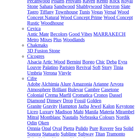
Pecanwood
Polaris
Provans
Raven
Rento
Rock
Royal
Stone
Sahara
Sandwood
Shabbywood
Shevron
Slate
Tagro
Tiffany
Townhouse
Tunis
Vegas
Versal
Wood
Concept Natural
Wood Concept Prime
Wood Concept
Rustic
Woodhouse
Cevica
Antic Mate
Becolors
Good Vibes
MARRAKECH
Metro
Mixes
Plus
Woodlands
Chakmaks
3D Fusion Stone
Cicogres
Alsacia
Artic Wood
Bernini
Borgo
Chic
Deba
Eyra
Louvre
Palatino
Parisien
Revival
Soft
Story
Tinia
Umbria
Verona
Vinyle
Cifre
Adobe
Alchimia
Alure
Amazonia
Arianne
Arvora
Atmosphere
Brillant
Bulevar
Cambre
Casetone
Colonial
Crema Marfil
Cromatica
Cronos
Dassel
Diamond
Dimsey
Drop
Fossil
Golden
Granite
Gravity
Hampton
Jazba
Jewel
Kalon
Keystone
Liceo
Luxury
Madison
Mahi
Manila
Materia
Mirambel
Mitral
Montblanc
Nautalis
Nebraska Colours
Nordik
Odin
Oken
Omnia
Opal
Oval
Pietra
Pulido
Pure
Rovere
Sea
Solid
Sonora
Statuario
Sublime
Subway
Titan
Tramonto