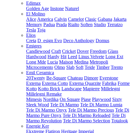
Edimax
Golden Age
Instone
Naturel
El Molino
Alice
America
Calvin
Camelot
Clasic
Gabana
Jakarta
Memory
Padua
Prada
Rialto
Soften
Studio
Terratzo
Tesla
Toja
Elios
Creta
D_esign Evo
Deco Anthology
Domus
Emigres
Candlewood
Craft
Cricket
Dover
Freedom
Glass
Hardwood
Hardy
Hit
Leed
Linus Velvete
Long Ext
Long Mde
Lucia
Maison
Medina
Metropoli
Microcemento
Olmo
Slab
Soft
Teide
Timber
Trento
Emil Ceramica
20Twenty
Be-Square
Chateau
Dimore
Everstone
Externa
Externa Cotto
Externa Quarzite
Fabrika
Forme
Kotto
Kotto Brick
Landscape
Mapierre
Millelegni
Millelegni Remake
Mimesis
Nordika
On Square
Piase
Playwood
Sixty
Sleek Wood
Tele Di Marmo
Tele Di Marmo Lumia
Tele Di Marmo Onyx
Tele Di Marmo Precious
Tele Di
Marmo Pure Onyx
Tele Di Marmo Reloaded
Tele Di
Marmo Revolution
Tele Di Marmo Selection
Totalook
Energie Ker
Ekxtreme
Flatiron
Heritage
Imperial