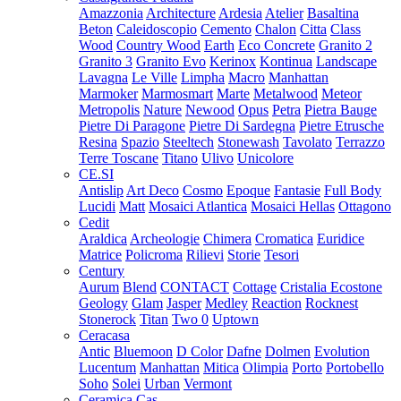
Amazzonia
Architecture
Ardesia
Atelier
Basaltina
Beton
Caleidoscopio
Cemento
Chalon
Citta
Class
Wood
Country Wood
Earth
Eco Concrete
Granito 2
Granito 3
Granito Evo
Kerinox
Kontinua
Landscape
Lavagna
Le Ville
Limpha
Macro
Manhattan
Marmoker
Marmosmart
Marte
Metalwood
Meteor
Metropolis
Nature
Newood
Opus
Petra
Pietra Bauge
Pietre Di Paragone
Pietre Di Sardegna
Pietre Etrusche
Resina
Spazio
Steeltech
Stonewash
Tavolato
Terrazzo
Terre Toscane
Titano
Ulivo
Unicolore
CE.SI
Antislip
Art Deco
Cosmo
Epoque
Fantasie
Full Body
Lucidi
Matt
Mosaici Atlantica
Mosaici Hellas
Ottagono
Cedit
Araldica
Archeologie
Chimera
Cromatica
Euridice
Matrice
Policroma
Rilievi
Storie
Tesori
Century
Aurum
Blend
CONTACT
Cottage
Cristalia
Ecostone
Geology
Glam
Jasper
Medley
Reaction
Rocknest
Stonerock
Titan
Two 0
Uptown
Ceracasa
Antic
Bluemoon
D Color
Dafne
Dolmen
Evolution
Lucentum
Manhattan
Mitica
Olimpia
Porto
Portobello
Soho
Solei
Urban
Vermont
Ceramica Cas