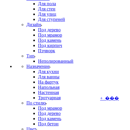
Для пола
Для стен
Для улиц
Для ступеней
Дизайн
Под дерево
Под мрамор
Под камень
Под кирпич
Пэчворк
Тип
Неполированный
Назначение
Для кухни
Для ванны
На фартук
Напольная
Настенная
Тротуарная
+ ���
По стилю
Под мрамор
Под дерево
Под камень
Под бетон
Цвет