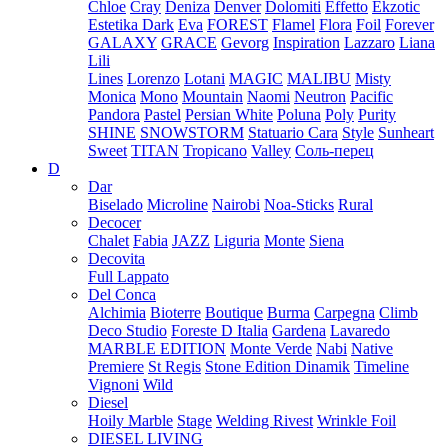
Chloe
Cray
Deniza
Denver
Dolomiti
Effetto
Ekzotic
Estetika Dark
Eva
FOREST
Flamel
Flora
Foil
Forever
GALAXY
GRACE
Gevorg
Inspiration
Lazzaro
Liana
Lili
Lines
Lorenzo
Lotani
MAGIC
MALIBU
Misty
Monica
Mono
Mountain
Naomi
Neutron
Pacific
Pandora
Pastel
Persian White
Poluna
Poly
Purity
SHINE
SNOWSTORM
Statuario Cara
Style
Sunheart
Sweet
TITAN
Tropicano
Valley
Соль-перец
D
Dar
Biselado
Microline
Nairobi
Noa-Sticks
Rural
Decocer
Chalet
Fabia
JAZZ
Liguria
Monte
Siena
Decovita
Full Lappato
Del Conca
Alchimia
Bioterre
Boutique
Burma
Carpegna
Climb
Deco Studio
Foreste D Italia
Gardena
Lavaredo
MARBLE EDITION
Monte Verde
Nabi
Native
Premiere
St Regis
Stone Edition Dinamik
Timeline
Vignoni
Wild
Diesel
Hoily Marble
Stage
Welding Rivest
Wrinkle Foil
DIESEL LIVING