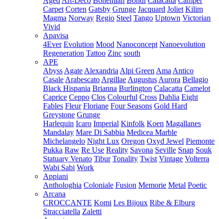
Aged
Art-Deco
Bohemian
Bondi
Calacatta
Camper
Carpet
Corten
Gatsby
Grunge
Jacquard
Joliet
Kilim
Magma
Norway
Regio
Steel
Tango
Uptown
Victorian
Vivid
Apavisa
4Ever
Evolution
Mood
Nanoconcept
Nanoevolution
Regeneration
Tattoo
Zinc
south
APE
Abyss
Agate
Alexandria
Alpi Green
Ama
Antico
Casale
Arabescato
Argillae
Augustus
Aurora
Bellagio
Black Hispania
Brianna
Burlington
Calacatta
Camelot
Caprice
Ceppo
Clos
Colourful
Cross
Dahlia
Eight
Fables
Fleur
Floriane
Four Seasons
Gold Hard
Greystone
Grunge
Harlequin
Icaro
Imperial
Kinfolk
Koen
Magallanes
Mandalay
Mare Di Sabbia
Medicea Marble
Michelangelo
Night Lux
Oregon
Oxyd Jewel
Piemonte
Pukka
Raw
Re Use
Reality
Savona
Seville
Snap
Souk
Statuary Venato
Tibur
Tonality
Twist
Vintage
Volterra
Wabi Sabi
Work
Appiani
Anthologhia
Coloniale
Fusion
Memorie
Metal
Poetic
Arcana
CROCCANTE
Komi
Les Bijoux
Ribe & Elburg
Stracciatella
Zaletti