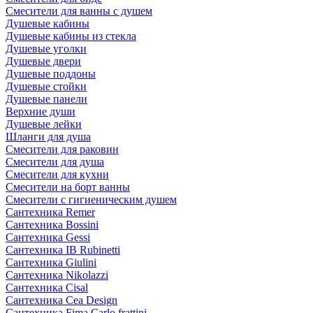
Смесители для ванны с душем
Душевые кабины
Душевые кабины из стекла
Душевые уголки
Душевые двери
Душевые поддоны
Душевые стойки
Душевые панели
Верхние души
Душевые лейки
Шланги для душа
Смесители для раковин
Смесители для душа
Смесители для кухни
Смесители на борт ванны
Смесители с гигиеническим душем
Сантехника Remer
Сантехника Bossini
Сантехника Gessi
Сантехника IB Rubinetti
Сантехника Giulini
Сантехника Nikolazzi
Сантехника Cisal
Сантехника Cea Design
Сантехника Fima Carlo frattini