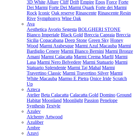
3D White
Allure
Cliff
Drift
Empire
Epos
Force
Forte
Dei Marmi
Forte Dei Marmi Quark
Forte dei Marmi
Rock
Iconic
Oak reserve
Rinascente
Rinascente Resin
Rive
Symphonyx
Wine Oak
Ava
Aesthetica
Avorio Segesta
BOLGHERI STONE
Bianco Imperiale
Black Gold
Breccia Capraia
Breccia
Sicilia
Copacabana
Deep Stone
Green Sky
Honey
Wood
Marmi Arabesque
Marmi Azul Macauba
Marmi
Bardiglio Cenere
Marmi Bianco Bernini
Marmi Bronze
Amani
Marmi Calacatta
Marmi Crema Marfil
Marmi
Lasa
Marmi Nero Belvedere
Marmi Statuario
Marmi
Statuario Splendente
Marmi Taj Mahal
Marmi
Travertino Classic
Marmi Travertino Silver
Marmi
White Macauba
Marmo E Pietra
Onice Iride
Scratch
Up
Azteca
Atelier
Beta Calacatta
Calacatta Gold
Domino
Ground
Habitat
Moonland
Moonlight
Passion
Penelope
Synthesis
Textyle
Azulev
Alchemy
Artwood
Azuliber
Ambre
Azuvi