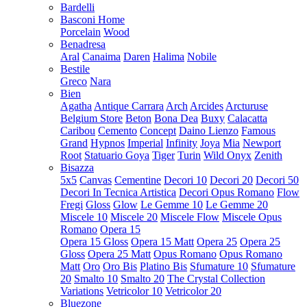
Bardelli
Basconi Home
Porcelain
Wood
Benadresa
Aral
Canaima
Daren
Halima
Nobile
Bestile
Greco
Nara
Bien
Agatha
Antique Carrara
Arch
Arcides
Arcturuse
Belgium Store
Beton
Bona Dea
Buxy
Calacatta
Caribou
Cemento
Concept
Daino Lienzo
Famous
Grand
Hypnos
Imperial
Infinity
Joya
Mia
Newport
Root
Statuario Goya
Tiger
Turin
Wild Onyx
Zenith
Bisazza
5x5
Canvas
Cementine
Decori 10
Decori 20
Decori 50
Decori In Tecnica Artistica
Decori Opus Romano
Flow
Fregi
Gloss
Glow
Le Gemme 10
Le Gemme 20
Miscele 10
Miscele 20
Miscele Flow
Miscele Opus
Romano
Opera 15
Opera 15 Gloss
Opera 15 Matt
Opera 25
Opera 25
Gloss
Opera 25 Matt
Opus Romano
Opus Romano
Matt
Oro
Oro Bis
Platino Bis
Sfumature 10
Sfumature
20
Smalto 10
Smalto 20
The Crystal Collection
Variations
Vetricolor 10
Vetricolor 20
Bluezone