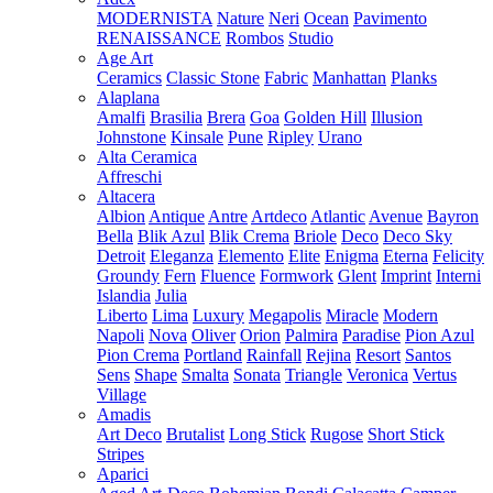
MODERNISTA
Nature
Neri
Ocean
Pavimento
RENAISSANCE
Rombos
Studio
Age Art
Ceramics
Classic Stone
Fabric
Manhattan
Planks
Alaplana
Amalfi
Brasilia
Brera
Goa
Golden Hill
Illusion
Johnstone
Kinsale
Pune
Ripley
Urano
Alta Ceramica
Affreschi
Altacera
Albion
Antique
Antre
Artdeco
Atlantic
Avenue
Bayron
Bella
Blik Azul
Blik Crema
Briole
Deco
Deco Sky
Detroit
Eleganza
Elemento
Elite
Enigma
Eterna
Felicity
Groundy
Fern
Fluence
Formwork
Glent
Imprint
Interni
Islandia
Julia
Liberto
Lima
Luxury
Megapolis
Miracle
Modern
Napoli
Nova
Oliver
Orion
Palmira
Paradise
Pion Azul
Pion Crema
Portland
Rainfall
Rejina
Resort
Santos
Sens
Shape
Smalta
Sonata
Triangle
Veronica
Vertus
Village
Amadis
Art Deco
Brutalist
Long Stick
Rugose
Short Stick
Stripes
Aparici