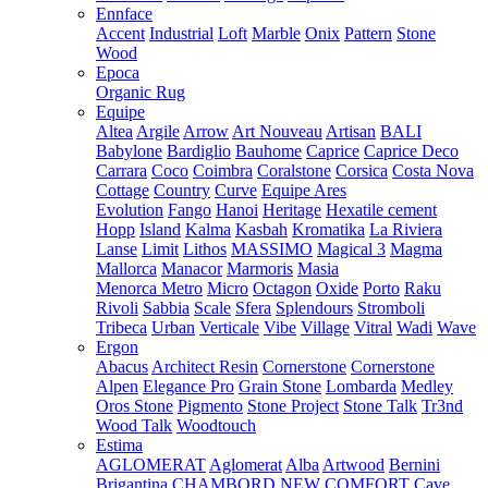
Ennface
Accent
Industrial
Loft
Marble
Onix
Pattern
Stone
Wood
Epoca
Organic Rug
Equipe
Altea
Argile
Arrow
Art Nouveau
Artisan
BALI
Babylone
Bardiglio
Bauhome
Caprice
Caprice Deco
Carrara
Coco
Coimbra
Coralstone
Corsica
Costa Nova
Cottage
Country
Curve
Equipe Ares
Evolution
Fango
Hanoi
Heritage
Hexatile cement
Hopp
Island
Kalma
Kasbah
Kromatika
La Riviera
Lanse
Limit
Lithos
MASSIMO
Magical 3
Magma
Mallorca
Manacor
Marmoris
Masia
Menorca
Metro
Micro
Octagon
Oxide
Porto
Raku
Rivoli
Sabbia
Scale
Sfera
Splendours
Stromboli
Tribeca
Urban
Verticale
Vibe
Village
Vitral
Wadi
Wave
Ergon
Abacus
Architect Resin
Cornerstone
Cornerstone
Alpen
Elegance Pro
Grain Stone
Lombarda
Medley
Oros Stone
Pigmento
Stone Project
Stone Talk
Tr3nd
Wood Talk
Woodtouch
Estima
AGLOMERAT
Aglomerat
Alba
Artwood
Bernini
Brigantina
CHAMBORD NEW
COMFORT
Cave