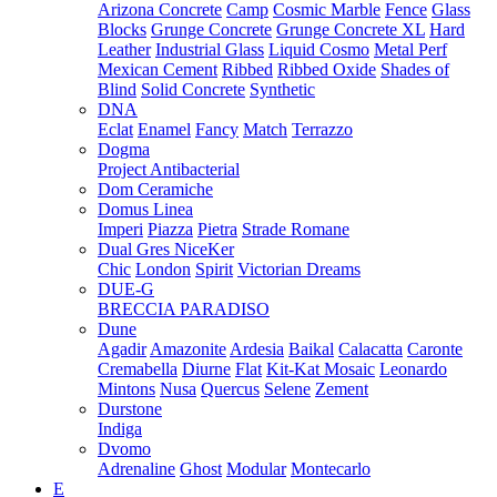
Arizona Concrete
Camp
Cosmic Marble
Fence
Glass
Blocks
Grunge Concrete
Grunge Concrete XL
Hard
Leather
Industrial Glass
Liquid Cosmo
Metal Perf
Mexican Cement
Ribbed
Ribbed Oxide
Shades of
Blind
Solid Concrete
Synthetic
DNA
Eclat
Enamel
Fancy
Match
Terrazzo
Dogma
Project Antibacterial
Dom Ceramiche
Domus Linea
Imperi
Piazza
Pietra
Strade Romane
Dual Gres NiceKer
Chic
London
Spirit
Victorian Dreams
DUE-G
BRECCIA PARADISO
Dune
Agadir
Amazonite
Ardesia
Baikal
Calacatta
Caronte
Cremabella
Diurne
Flat
Kit-Kat Mosaic
Leonardo
Mintons
Nusa
Quercus
Selene
Zement
Durstone
Indiga
Dvomo
Adrenaline
Ghost
Modular
Montecarlo
E