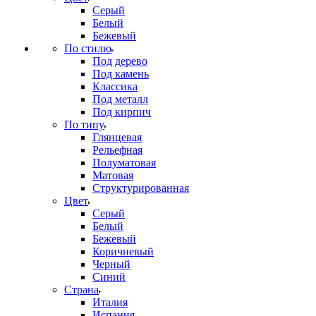
Серый
Белый
Бежевый
По стилю
Под дерево
Под камень
Классика
Под металл
Под кирпич
По типу
Глянцевая
Рельефная
Полуматовая
Матовая
Структурированная
Цвет
Серый
Белый
Бежевый
Коричневый
Черный
Синий
Страна
Италия
Испания