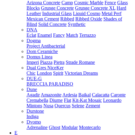
Arizona Concrete
Camp
Cosmic Marble
Fence
Glass
Blocks
Grunge Concrete
Grunge Concrete XL
Hard
Leather
Industrial Glass
Liquid Cosmo
Metal Perf
Mexican Cement
Ribbed
Ribbed Oxide
Shades of
Blind
Solid Concrete
Synthetic
DNA
Eclat
Enamel
Fancy
Match
Terrazzo
Dogma
Project Antibacterial
Dom Ceramiche
Domus Linea
Imperi
Piazza
Pietra
Strade Romane
Dual Gres NiceKer
Chic
London
Spirit
Victorian Dreams
DUE-G
BRECCIA PARADISO
Dune
Agadir
Amazonite
Ardesia
Baikal
Calacatta
Caronte
Cremabella
Diurne
Flat
Kit-Kat Mosaic
Leonardo
Mintons
Nusa
Quercus
Selene
Zement
Durstone
Indiga
Dvomo
Adrenaline
Ghost
Modular
Montecarlo
E