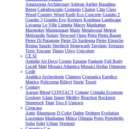
Amazzonia
Architecture
Ardesia
Atelier
Basaltina
Beton
Caleidoscopio
Cemento
Chalon
Citta
Class
Wood
Country Wood
Earth
Eco Concrete
Granito 2
Granito 3
Granito Evo
Kerinox
Kontinua
Landscape
Lavagna
Le Ville
Limpha
Macro
Manhattan
Marmoker
Marmosmart
Marte
Metalwood
Meteor
Metropolis
Nature
Newood
Opus
Petra
Pietra Bauge
Pietre Di Paragone
Pietre Di Sardegna
Pietre Etrusche
Resina
Spazio
Steeltech
Stonewash
Tavolato
Terrazzo
Terre Toscane
Titano
Ulivo
Unicolore
CE.SI
Antislip
Art Deco
Cosmo
Epoque
Fantasie
Full Body
Lucidi
Matt
Mosaici Atlantica
Mosaici Hellas
Ottagono
Cedit
Araldica
Archeologie
Chimera
Cromatica
Euridice
Matrice
Policroma
Rilievi
Storie
Tesori
Century
Aurum
Blend
CONTACT
Cottage
Cristalia
Ecostone
Geology
Glam
Jasper
Medley
Reaction
Rocknest
Stonerock
Titan
Two 0
Uptown
Ceracasa
Antic
Bluemoon
D Color
Dafne
Dolmen
Evolution
Lucentum
Manhattan
Mitica
Olimpia
Porto
Portobello
Soho
Solei
Urban
Vermont
Ceramica Cas