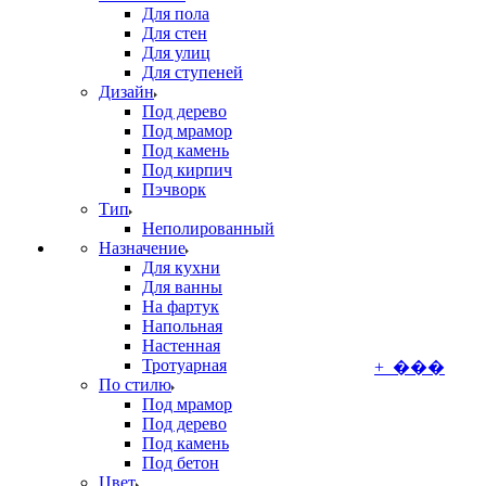
Для пола
Для стен
Для улиц
Для ступеней
Дизайн
Под дерево
Под мрамор
Под камень
Под кирпич
Пэчворк
Тип
Неполированный
Назначение
Для кухни
Для ванны
На фартук
Напольная
Настенная
Тротуарная
+ ���
По стилю
Под мрамор
Под дерево
Под камень
Под бетон
Цвет