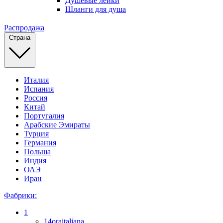
Душевые лейки
Шланги для душа
Распродажа
Страна
Италия
Испания
Россия
Китай
Португалия
Арабские Эмираты
Турция
Германия
Польша
Индия
ОАЭ
Иран
Фабрики:
1
14oraitaliana