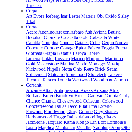
Hi Wood
Maps
Natural Stone
Onyx
Rock Salt
Timeless
Cerpa
Art
Evora
Iceberg
Isar
Lester
Materia
Obi
Oxido
Sisley
Tikal
Cerrad
Acero
Apenino
Aragon
Arbaro
Ash
Aviona
Batista
Brazilian Quarzite
Calacatta Gold
Calacatta White
Cambia
Campina
Canella
Catalea
Celtis
Ceppo Nuovo
Concrete
Cortone
Cottage
Epica
Fabien
Foggia
Fuerta
Giornata
Grapia
Katania
Laroya
Libero
Limeria
Lukka
Lussaca
Marmo
Marquina
Marquina
Gold
Masterstone
Mattina
Maxie
Montego
Mustiq
Nickwood
Nigella
Notta
Onix
Retro Brick
Setim
Softcement
Statuario
Stonemood
Stonetech
Tablero
Tacoma
Tassero
Tonella
Westwood
Woodmax
Zebrina
Cersanit
Alicante
Altair
Antiquewood
Apeks
Arizona
Atria
Berkana
Borgo
Brooklyn
Brosta
Caravan
Cariota
Carly
Chance
Chantal
Chesterwood
Coliseum
Colorwood
Concretewood
Dallas
Deco
Eilat
Etna
Exterio
Finwood
Floralwood
Glory
Granite
Grey Shades
Harbourwood
Hugge
Industrialwood
Ingir
Ivory
JackStone
Jacquard
Kama
Kongo
Lin
Loft
Lofthouse
Luara
Majolica
Manhattan
Metallic
Nautilus
Orion
Otto