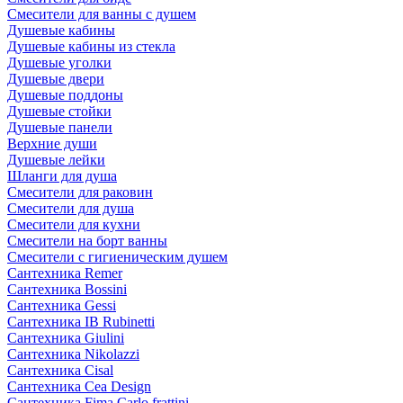
Смесители для ванны с душем
Душевые кабины
Душевые кабины из стекла
Душевые уголки
Душевые двери
Душевые поддоны
Душевые стойки
Душевые панели
Верхние души
Душевые лейки
Шланги для душа
Смесители для раковин
Смесители для душа
Смесители для кухни
Смесители на борт ванны
Смесители с гигиеническим душем
Сантехника Remer
Сантехника Bossini
Сантехника Gessi
Сантехника IB Rubinetti
Сантехника Giulini
Сантехника Nikolazzi
Сантехника Cisal
Сантехника Cea Design
Сантехника Fima Carlo frattini