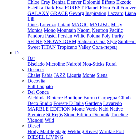
Chloe
Cray
Deniza
Denver
Dolomiti
Effetto
Ekzotic
Estetika Dark
Eva
FOREST
Flamel
Flora
Foil
Forever
GALAXY
GRACE
Gevorg
Inspiration
Lazzaro
Liana
Lili
Lines
Lorenzo
Lotani
MAGIC
MALIBU
Misty
Monica
Mono
Mountain
Naomi
Neutron
Pacific
Pandora
Pastel
Persian White
Poluna
Poly
Purity
SHINE
SNOWSTORM
Statuario Cara
Style
Sunheart
Sweet
TITAN
Tropicano
Valley
Соль-перец
D
Dar
Biselado
Microline
Nairobi
Noa-Sticks
Rural
Decocer
Chalet
Fabia
JAZZ
Liguria
Monte
Siena
Decovita
Full Lappato
Del Conca
Alchimia
Bioterre
Boutique
Burma
Carpegna
Climb
Deco Studio
Foreste D Italia
Gardena
Lavaredo
MARBLE EDITION
Monte Verde
Nabi
Native
Premiere
St Regis
Stone Edition Dinamik
Timeline
Vignoni
Wild
Diesel
Hoily Marble
Stage
Welding Rivest
Wrinkle Foil
DIESEL LIVING