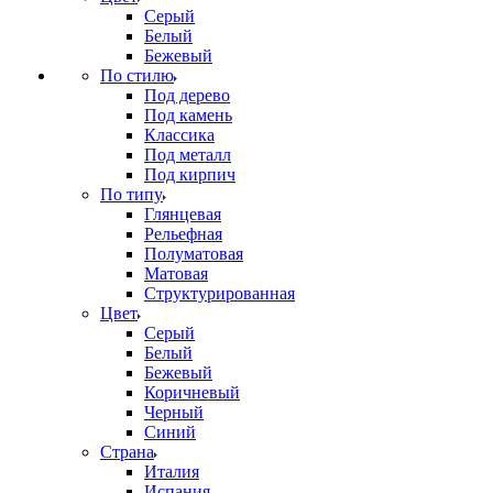
Серый
Белый
Бежевый
По стилю
Под дерево
Под камень
Классика
Под металл
Под кирпич
По типу
Глянцевая
Рельефная
Полуматовая
Матовая
Структурированная
Цвет
Серый
Белый
Бежевый
Коричневый
Черный
Синий
Страна
Италия
Испания