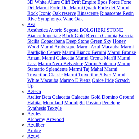
3D White
Allure
Cliff
Drift
Empire
Epos
Force
Forte
Dei Marmi
Forte Dei Marmi Quark
Forte dei Marmi
Rock
Iconic
Oak reserve
Rinascente
Rinascente Resin
Rive
Symphonyx
Wine Oak
Ava
Aesthetica
Avorio Segesta
BOLGHERI STONE
Bianco Imperiale
Black Gold
Breccia Capraia
Breccia
Sicilia
Copacabana
Deep Stone
Green Sky
Honey
Wood
Marmi Arabesque
Marmi Azul Macauba
Marmi
Bardiglio Cenere
Marmi Bianco Bernini
Marmi Bronze
Amani
Marmi Calacatta
Marmi Crema Marfil
Marmi
Lasa
Marmi Nero Belvedere
Marmi Statuario
Marmi
Statuario Splendente
Marmi Taj Mahal
Marmi
Travertino Classic
Marmi Travertino Silver
Marmi
White Macauba
Marmo E Pietra
Onice Iride
Scratch
Up
Azteca
Atelier
Beta Calacatta
Calacatta Gold
Domino
Ground
Habitat
Moonland
Moonlight
Passion
Penelope
Synthesis
Textyle
Azulev
Alchemy
Artwood
Azuliber
Ambre
Azuvi