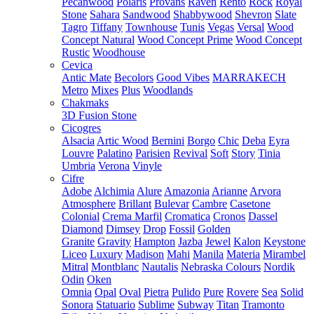
Pecanwood
Polaris
Provans
Raven
Rento
Rock
Royal
Stone
Sahara
Sandwood
Shabbywood
Shevron
Slate
Tagro
Tiffany
Townhouse
Tunis
Vegas
Versal
Wood
Concept Natural
Wood Concept Prime
Wood Concept
Rustic
Woodhouse
Cevica
Antic Mate
Becolors
Good Vibes
MARRAKECH
Metro
Mixes
Plus
Woodlands
Chakmaks
3D Fusion Stone
Cicogres
Alsacia
Artic Wood
Bernini
Borgo
Chic
Deba
Eyra
Louvre
Palatino
Parisien
Revival
Soft
Story
Tinia
Umbria
Verona
Vinyle
Cifre
Adobe
Alchimia
Alure
Amazonia
Arianne
Arvora
Atmosphere
Brillant
Bulevar
Cambre
Casetone
Colonial
Crema Marfil
Cromatica
Cronos
Dassel
Diamond
Dimsey
Drop
Fossil
Golden
Granite
Gravity
Hampton
Jazba
Jewel
Kalon
Keystone
Liceo
Luxury
Madison
Mahi
Manila
Materia
Mirambel
Mitral
Montblanc
Nautalis
Nebraska Colours
Nordik
Odin
Oken
Omnia
Opal
Oval
Pietra
Pulido
Pure
Rovere
Sea
Solid
Sonora
Statuario
Sublime
Subway
Titan
Tramonto