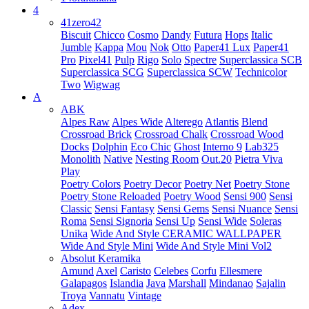
4
41zero42
Biscuit
Chicco
Cosmo
Dandy
Futura
Hops
Italic
Jumble
Kappa
Mou
Nok
Otto
Paper41 Lux
Paper41
Pro
Pixel41
Pulp
Rigo
Solo
Spectre
Superclassica SCB
Superclassica SCG
Superclassica SCW
Technicolor
Two
Wigwag
A
ABK
Alpes Raw
Alpes Wide
Alterego
Atlantis
Blend
Crossroad Brick
Crossroad Chalk
Crossroad Wood
Docks
Dolphin
Eco Chic
Ghost
Interno 9
Lab325
Monolith
Native
Nesting Room
Out.20
Pietra Viva
Play
Poetry Colors
Poetry Decor
Poetry Net
Poetry Stone
Poetry Stone Reloaded
Poetry Wood
Sensi 900
Sensi
Classic
Sensi Fantasy
Sensi Gems
Sensi Nuance
Sensi
Roma
Sensi Signoria
Sensi Up
Sensi Wide
Soleras
Unika
Wide And Style CERAMIC WALLPAPER
Wide And Style Mini
Wide And Style Mini Vol2
Absolut Keramika
Amund
Axel
Caristo
Celebes
Corfu
Ellesmere
Galapagos
Islandia
Java
Marshall
Mindanao
Sajalin
Troya
Vannatu
Vintage
Adex