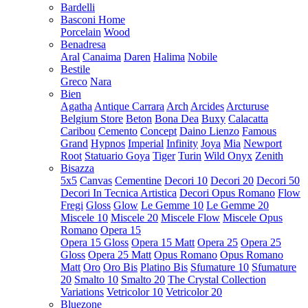
Bardelli
Basconi Home
Porcelain
Wood
Benadresa
Aral
Canaima
Daren
Halima
Nobile
Bestile
Greco
Nara
Bien
Agatha
Antique Carrara
Arch
Arcides
Arcturuse
Belgium Store
Beton
Bona Dea
Buxy
Calacatta
Caribou
Cemento
Concept
Daino Lienzo
Famous
Grand
Hypnos
Imperial
Infinity
Joya
Mia
Newport
Root
Statuario Goya
Tiger
Turin
Wild Onyx
Zenith
Bisazza
5x5
Canvas
Cementine
Decori 10
Decori 20
Decori 50
Decori In Tecnica Artistica
Decori Opus Romano
Flow
Fregi
Gloss
Glow
Le Gemme 10
Le Gemme 20
Miscele 10
Miscele 20
Miscele Flow
Miscele Opus
Romano
Opera 15
Opera 15 Gloss
Opera 15 Matt
Opera 25
Opera 25
Gloss
Opera 25 Matt
Opus Romano
Opus Romano
Matt
Oro
Oro Bis
Platino Bis
Sfumature 10
Sfumature
20
Smalto 10
Smalto 20
The Crystal Collection
Variations
Vetricolor 10
Vetricolor 20
Bluezone