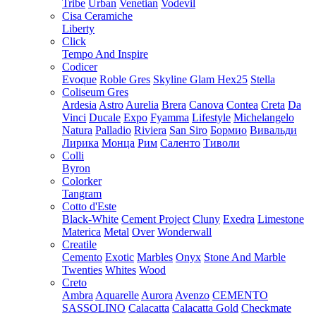
Tribe
Urban
Venetian
Vodevil
Cisa Ceramiche
Liberty
Click
Tempo And Inspire
Codicer
Evoque
Roble Gres
Skyline Glam Hex25
Stella
Coliseum Gres
Ardesia
Astro
Aurelia
Brera
Canova
Contea
Creta
Da
Vinci
Ducale
Expo
Fyamma
Lifestyle
Michelangelo
Natura
Palladio
Riviera
San Siro
Бормио
Вивальди
Лирика
Монца
Рим
Саленто
Тиволи
Colli
Byron
Colorker
Tangram
Cotto d'Este
Black-White
Cement Project
Cluny
Exedra
Limestone
Materica
Metal
Over
Wonderwall
Creatile
Cemento
Exotic
Marbles
Onyx
Stone And Marble
Twenties
Whites
Wood
Creto
Ambra
Aquarelle
Aurora
Avenzo
CEMENTO
SASSOLINO
Calacatta
Calacatta Gold
Checkmate