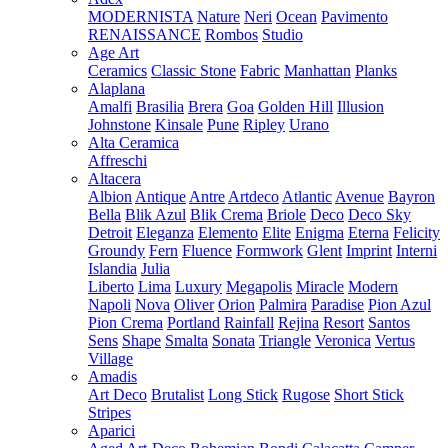
MODERNISTA
Nature
Neri
Ocean
Pavimento
RENAISSANCE
Rombos
Studio
Age Art
Ceramics
Classic Stone
Fabric
Manhattan
Planks
Alaplana
Amalfi
Brasilia
Brera
Goa
Golden Hill
Illusion
Johnstone
Kinsale
Pune
Ripley
Urano
Alta Ceramica
Affreschi
Altacera
Albion
Antique
Antre
Artdeco
Atlantic
Avenue
Bayron
Bella
Blik Azul
Blik Crema
Briole
Deco
Deco Sky
Detroit
Eleganza
Elemento
Elite
Enigma
Eterna
Felicity
Groundy
Fern
Fluence
Formwork
Glent
Imprint
Interni
Islandia
Julia
Liberto
Lima
Luxury
Megapolis
Miracle
Modern
Napoli
Nova
Oliver
Orion
Palmira
Paradise
Pion Azul
Pion Crema
Portland
Rainfall
Rejina
Resort
Santos
Sens
Shape
Smalta
Sonata
Triangle
Veronica
Vertus
Village
Amadis
Art Deco
Brutalist
Long Stick
Rugose
Short Stick
Stripes
Aparici