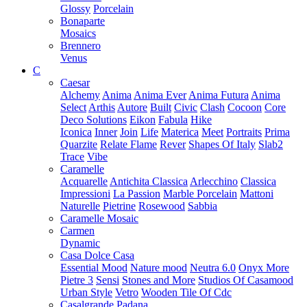
Glossy
Porcelain
Bonaparte
Mosaics
Brennero
Venus
C
Caesar
Alchemy
Anima
Anima Ever
Anima Futura
Anima
Select
Arthis
Autore
Built
Civic
Clash
Cocoon
Core
Deco Solutions
Eikon
Fabula
Hike
Iconica
Inner
Join
Life
Materica
Meet
Portraits
Prima
Quarzite
Relate Flame
Rever
Shapes Of Italy
Slab2
Trace
Vibe
Caramelle
Acquarelle
Antichita Classica
Arlecchino
Classica
Impressioni
La Passion
Marble Porcelain
Mattoni
Naturelle
Pietrine
Rosewood
Sabbia
Caramelle Mosaic
Carmen
Dynamic
Casa Dolce Casa
Essential Mood
Nature mood
Neutra 6.0
Onyx More
Pietre 3
Sensi
Stones and More
Studios Of Casamood
Urban Style
Vetro
Wooden Tile Of Cdc
Casalgrande Padana