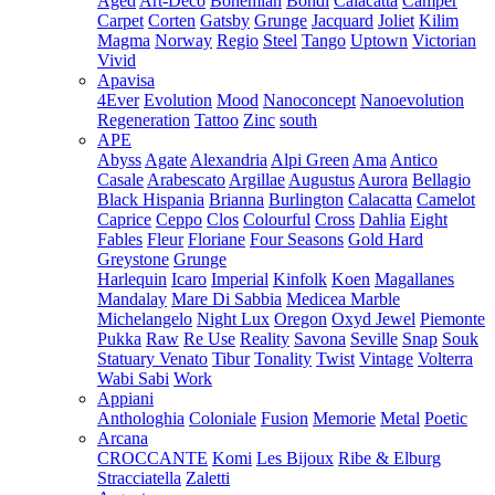
Aged
Art-Deco
Bohemian
Bondi
Calacatta
Camper
Carpet
Corten
Gatsby
Grunge
Jacquard
Joliet
Kilim
Magma
Norway
Regio
Steel
Tango
Uptown
Victorian
Vivid
Apavisa
4Ever
Evolution
Mood
Nanoconcept
Nanoevolution
Regeneration
Tattoo
Zinc
south
APE
Abyss
Agate
Alexandria
Alpi Green
Ama
Antico
Casale
Arabescato
Argillae
Augustus
Aurora
Bellagio
Black Hispania
Brianna
Burlington
Calacatta
Camelot
Caprice
Ceppo
Clos
Colourful
Cross
Dahlia
Eight
Fables
Fleur
Floriane
Four Seasons
Gold Hard
Greystone
Grunge
Harlequin
Icaro
Imperial
Kinfolk
Koen
Magallanes
Mandalay
Mare Di Sabbia
Medicea Marble
Michelangelo
Night Lux
Oregon
Oxyd Jewel
Piemonte
Pukka
Raw
Re Use
Reality
Savona
Seville
Snap
Souk
Statuary Venato
Tibur
Tonality
Twist
Vintage
Volterra
Wabi Sabi
Work
Appiani
Anthologhia
Coloniale
Fusion
Memorie
Metal
Poetic
Arcana
CROCCANTE
Komi
Les Bijoux
Ribe & Elburg
Stracciatella
Zaletti