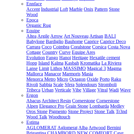
Ennface
Accent
Industrial
Loft
Marble
Onix
Pattern
Stone
Wood
Epoca
Organic Rug
Equipe
Altea
Argile
Arrow
Art Nouveau
Artisan
BALI
Babylone
Bardiglio
Bauhome
Caprice
Caprice Deco
Carrara
Coco
Coimbra
Coralstone
Corsica
Costa Nova
Cottage
Country
Curve
Equipe Ares
Evolution
Fango
Hanoi
Heritage
Hexatile cement
Hopp
Island
Kalma
Kasbah
Kromatika
La Riviera
Lanse
Limit
Lithos
MASSIMO
Magical 3
Magma
Mallorca
Manacor
Marmoris
Masia
Menorca
Metro
Micro
Octagon
Oxide
Porto
Raku
Rivoli
Sabbia
Scale
Sfera
Splendours
Stromboli
Tribeca
Urban
Verticale
Vibe
Village
Vitral
Wadi
Wave
Ergon
Abacus
Architect Resin
Cornerstone
Cornerstone
Alpen
Elegance Pro
Grain Stone
Lombarda
Medley
Oros Stone
Pigmento
Stone Project
Stone Talk
Tr3nd
Wood Talk
Woodtouch
Estima
AGLOMERAT
Aglomerat
Alba
Artwood
Bernini
Brigantina
CHAMBORD NEW
COMFORT
Cave