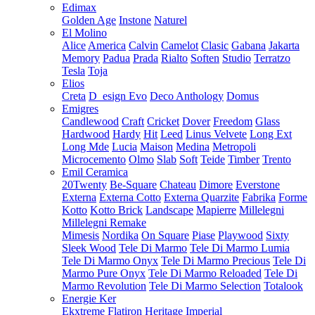
Edimax
Golden Age
Instone
Naturel
El Molino
Alice
America
Calvin
Camelot
Clasic
Gabana
Jakarta
Memory
Padua
Prada
Rialto
Soften
Studio
Terratzo
Tesla
Toja
Elios
Creta
D_esign Evo
Deco Anthology
Domus
Emigres
Candlewood
Craft
Cricket
Dover
Freedom
Glass
Hardwood
Hardy
Hit
Leed
Linus Velvete
Long Ext
Long Mde
Lucia
Maison
Medina
Metropoli
Microcemento
Olmo
Slab
Soft
Teide
Timber
Trento
Emil Ceramica
20Twenty
Be-Square
Chateau
Dimore
Everstone
Externa
Externa Cotto
Externa Quarzite
Fabrika
Forme
Kotto
Kotto Brick
Landscape
Mapierre
Millelegni
Millelegni Remake
Mimesis
Nordika
On Square
Piase
Playwood
Sixty
Sleek Wood
Tele Di Marmo
Tele Di Marmo Lumia
Tele Di Marmo Onyx
Tele Di Marmo Precious
Tele Di
Marmo Pure Onyx
Tele Di Marmo Reloaded
Tele Di
Marmo Revolution
Tele Di Marmo Selection
Totalook
Energie Ker
Ekxtreme
Flatiron
Heritage
Imperial