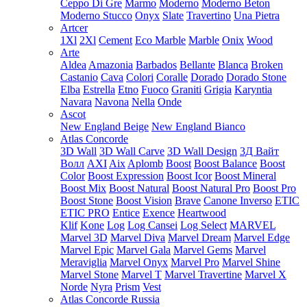
Ceppo Di Gre
Marmo
Moderno
Moderno Beton
Moderno Stucco
Onyx
Slate
Travertino
Una Pietra
Artcer
1Xl
2Xl
Cement
Eco Marble
Marble
Onix
Wood
Arte
Aldea
Amazonia
Barbados
Bellante
Blanca
Broken
Castanio
Cava
Colori
Coralle
Dorado
Dorado Stone
Elba
Estrella
Etno
Fuoco
Graniti
Grigia
Karyntia
Navara
Navona
Nella
Onde
Ascot
New England Beige
New England Bianco
Atlas Concorde
3D Wall
3D Wall Carve
3D Wall Design
3Д Вайт
Волл
AXI
Aix
Aplomb
Boost
Boost Balance
Boost
Color
Boost Expression
Boost Icor
Boost Mineral
Boost Mix
Boost Natural
Boost Natural Pro
Boost Pro
Boost Stone
Boost Vision
Brave
Canone Inverso
ETIC
ETIC PRO
Entice
Exence
Heartwood
Klif
Kone
Log
Log Cansei
Log Select
MARVEL
Marvel 3D
Marvel Diva
Marvel Dream
Marvel Edge
Marvel Epic
Marvel Gala
Marvel Gems
Marvel
Meraviglia
Marvel Onyx
Marvel Pro
Marvel Shine
Marvel Stone
Marvel T
Marvel Travertine
Marvel X
Norde
Nyra
Prism
Vest
Atlas Concorde Russia