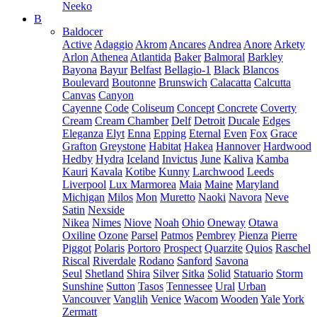
Neeko
B
Baldocer
Active
Adaggio
Akrom
Ancares
Andrea
Anore
Arkety
Arlon
Athenea
Atlantida
Baker
Balmoral
Barkley
Bayona
Bayur
Belfast
Bellagio-1
Black
Blancos
Boulevard
Boutonne
Brunswich
Calacatta
Calcutta
Canvas
Canyon
Cayenne
Code
Coliseum
Concept
Concrete
Coverty
Cream
Cream Chamber
Delf
Detroit
Ducale
Edges
Eleganza
Elyt
Enna
Epping
Eternal
Even
Fox
Grace
Grafton
Greystone
Habitat
Hakea
Hannover
Hardwood
Hedby
Hydra
Iceland
Invictus
June
Kaliva
Kamba
Kauri
Kavala
Kotibe
Kunny
Larchwood
Leeds
Liverpool
Lux Marmorea
Maia
Maine
Maryland
Michigan
Milos
Mon
Muretto
Naoki
Navora
Neve
Satin
Nexside
Nikea
Nimes
Niove
Noah
Ohio
Oneway
Otawa
Oxiline
Ozone
Parsel
Patmos
Pembrey
Pienza
Pierre
Piggot
Polaris
Portoro
Prospect
Quarzite
Quios
Raschel
Riscal
Riverdale
Rodano
Sanford
Savona
Seul
Shetland
Shira
Silver
Sitka
Solid
Statuario
Storm
Sunshine
Sutton
Tasos
Tennessee
Ural
Urban
Vancouver
Vanglih
Venice
Wacom
Wooden
Yale
York
Zermatt