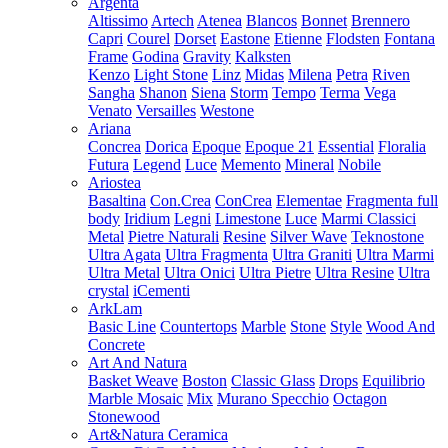
Argenta
Altissimo
Artech
Atenea
Blancos
Bonnet
Brennero
Capri
Courel
Dorset
Eastone
Etienne
Flodsten
Fontana
Frame
Godina
Gravity
Kalksten
Kenzo
Light Stone
Linz
Midas
Milena
Petra
Riven
Sangha
Shanon
Siena
Storm
Tempo
Terma
Vega
Venato
Versailles
Westone
Ariana
Concrea
Dorica
Epoque
Epoque 21
Essential
Floralia
Futura
Legend
Luce
Memento
Mineral
Nobile
Ariostea
Basaltina
Con.Crea
ConCrea
Elementae
Fragmenta full
body
Iridium
Legni
Limestone
Luce
Marmi Classici
Metal
Pietre Naturali
Resine
Silver Wave
Teknostone
Ultra Agata
Ultra Fragmenta
Ultra Graniti
Ultra Marmi
Ultra Metal
Ultra Onici
Ultra Pietre
Ultra Resine
Ultra
crystal
iCementi
ArkLam
Basic Line
Countertops
Marble
Stone
Style
Wood And
Concrete
Art And Natura
Basket Weave
Boston
Classic Glass
Drops
Equilibrio
Marble Mosaic
Mix
Murano Specchio
Octagon
Stonewood
Art&Natura Ceramica