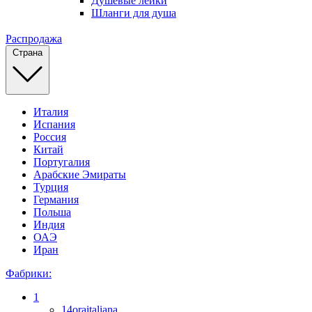
Душевые лейки
Шланги для душа
Распродажа
Страна
Италия
Испания
Россия
Китай
Португалия
Арабские Эмираты
Турция
Германия
Польша
Индия
ОАЭ
Иран
Фабрики:
1
14oraitaliana