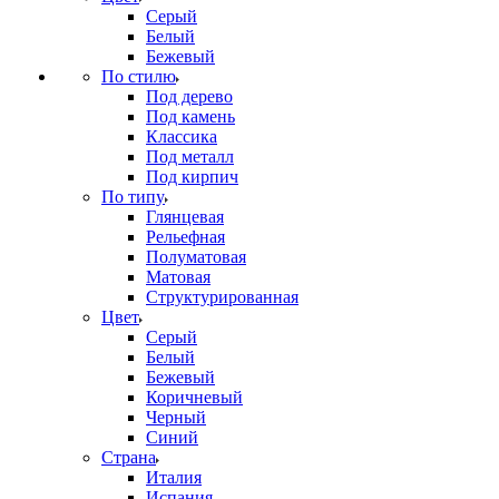
Серый
Белый
Бежевый
По стилю
Под дерево
Под камень
Классика
Под металл
Под кирпич
По типу
Глянцевая
Рельефная
Полуматовая
Матовая
Структурированная
Цвет
Серый
Белый
Бежевый
Коричневый
Черный
Синий
Страна
Италия
Испания