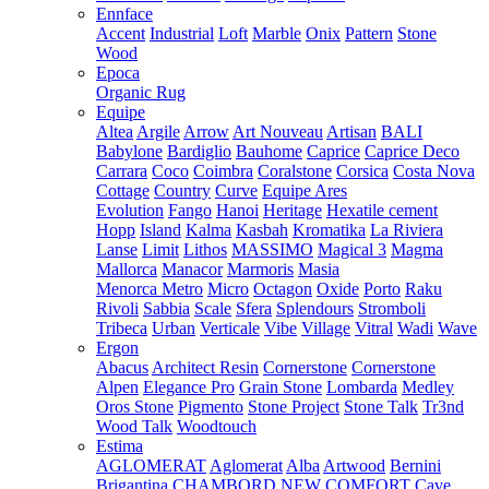
Ennface
Accent
Industrial
Loft
Marble
Onix
Pattern
Stone
Wood
Epoca
Organic Rug
Equipe
Altea
Argile
Arrow
Art Nouveau
Artisan
BALI
Babylone
Bardiglio
Bauhome
Caprice
Caprice Deco
Carrara
Coco
Coimbra
Coralstone
Corsica
Costa Nova
Cottage
Country
Curve
Equipe Ares
Evolution
Fango
Hanoi
Heritage
Hexatile cement
Hopp
Island
Kalma
Kasbah
Kromatika
La Riviera
Lanse
Limit
Lithos
MASSIMO
Magical 3
Magma
Mallorca
Manacor
Marmoris
Masia
Menorca
Metro
Micro
Octagon
Oxide
Porto
Raku
Rivoli
Sabbia
Scale
Sfera
Splendours
Stromboli
Tribeca
Urban
Verticale
Vibe
Village
Vitral
Wadi
Wave
Ergon
Abacus
Architect Resin
Cornerstone
Cornerstone
Alpen
Elegance Pro
Grain Stone
Lombarda
Medley
Oros Stone
Pigmento
Stone Project
Stone Talk
Tr3nd
Wood Talk
Woodtouch
Estima
AGLOMERAT
Aglomerat
Alba
Artwood
Bernini
Brigantina
CHAMBORD NEW
COMFORT
Cave