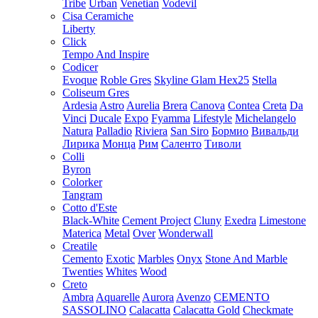
Tribe
Urban
Venetian
Vodevil
Cisa Ceramiche
Liberty
Click
Tempo And Inspire
Codicer
Evoque
Roble Gres
Skyline Glam Hex25
Stella
Coliseum Gres
Ardesia
Astro
Aurelia
Brera
Canova
Contea
Creta
Da
Vinci
Ducale
Expo
Fyamma
Lifestyle
Michelangelo
Natura
Palladio
Riviera
San Siro
Бормио
Вивальди
Лирика
Монца
Рим
Саленто
Тиволи
Colli
Byron
Colorker
Tangram
Cotto d'Este
Black-White
Cement Project
Cluny
Exedra
Limestone
Materica
Metal
Over
Wonderwall
Creatile
Cemento
Exotic
Marbles
Onyx
Stone And Marble
Twenties
Whites
Wood
Creto
Ambra
Aquarelle
Aurora
Avenzo
CEMENTO
SASSOLINO
Calacatta
Calacatta Gold
Checkmate