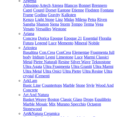
Argenta
Altissimo
Artech
Atenea
Blancos
Bonnet
Brennero
Capri
Courel
Dorset
Eastone
Etienne
Flodsten
Fontana
Frame
Godina
Gravity
Kalksten
Kenzo
Light Stone
Linz
Midas
Milena
Petra
Riven
Sangha
Shanon
Siena
Storm
Tempo
Terma
Vega
Venato
Versailles
Westone
Ariana
Concrea
Dorica
Epoque
Epoque 21
Essential
Floralia
Futura
Legend
Luce
Memento
Mineral
Nobile
Ariostea
Basaltina
Con.Crea
ConCrea
Elementae
Fragmenta full
body
Iridium
Legni
Limestone
Luce
Marmi Classici
Metal
Pietre Naturali
Resine
Silver Wave
Teknostone
Ultra Agata
Ultra Fragmenta
Ultra Graniti
Ultra Marmi
Ultra Metal
Ultra Onici
Ultra Pietre
Ultra Resine
Ultra
crystal
iCementi
ArkLam
Basic Line
Countertops
Marble
Stone
Style
Wood And
Concrete
Art And Natura
Basket Weave
Boston
Classic Glass
Drops
Equilibrio
Marble Mosaic
Mix
Murano Specchio
Octagon
Stonewood
Art&Natura Ceramica