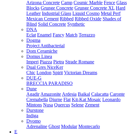
Arizona Concrete
Camp
Cosmic Marble
Fence
Glass
Blocks
Grunge Concrete
Grunge Concrete XL
Hard
Leather
Industrial Glass
Liquid Cosmo
Metal Perf
Mexican Cement
Ribbed
Ribbed Oxide
Shades of
Blind
Solid Concrete
Synthetic
DNA
Eclat
Enamel
Fancy
Match
Terrazzo
Dogma
Project Antibacterial
Dom Ceramiche
Domus Linea
Imperi
Piazza
Pietra
Strade Romane
Dual Gres NiceKer
Chic
London
Spirit
Victorian Dreams
DUE-G
BRECCIA PARADISO
Dune
Agadir
Amazonite
Ardesia
Baikal
Calacatta
Caronte
Cremabella
Diurne
Flat
Kit-Kat Mosaic
Leonardo
Mintons
Nusa
Quercus
Selene
Zement
Durstone
Indiga
Dvomo
Adrenaline
Ghost
Modular
Montecarlo
E