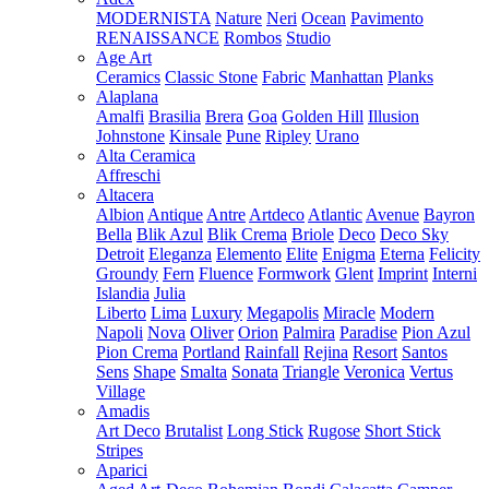
MODERNISTA
Nature
Neri
Ocean
Pavimento
RENAISSANCE
Rombos
Studio
Age Art
Ceramics
Classic Stone
Fabric
Manhattan
Planks
Alaplana
Amalfi
Brasilia
Brera
Goa
Golden Hill
Illusion
Johnstone
Kinsale
Pune
Ripley
Urano
Alta Ceramica
Affreschi
Altacera
Albion
Antique
Antre
Artdeco
Atlantic
Avenue
Bayron
Bella
Blik Azul
Blik Crema
Briole
Deco
Deco Sky
Detroit
Eleganza
Elemento
Elite
Enigma
Eterna
Felicity
Groundy
Fern
Fluence
Formwork
Glent
Imprint
Interni
Islandia
Julia
Liberto
Lima
Luxury
Megapolis
Miracle
Modern
Napoli
Nova
Oliver
Orion
Palmira
Paradise
Pion Azul
Pion Crema
Portland
Rainfall
Rejina
Resort
Santos
Sens
Shape
Smalta
Sonata
Triangle
Veronica
Vertus
Village
Amadis
Art Deco
Brutalist
Long Stick
Rugose
Short Stick
Stripes
Aparici