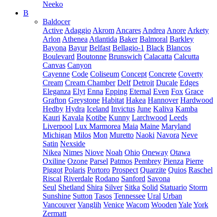
Neeko
B
Baldocer
Active
Adaggio
Akrom
Ancares
Andrea
Anore
Arkety
Arlon
Athenea
Atlantida
Baker
Balmoral
Barkley
Bayona
Bayur
Belfast
Bellagio-1
Black
Blancos
Boulevard
Boutonne
Brunswich
Calacatta
Calcutta
Canvas
Canyon
Cayenne
Code
Coliseum
Concept
Concrete
Coverty
Cream
Cream Chamber
Delf
Detroit
Ducale
Edges
Eleganza
Elyt
Enna
Epping
Eternal
Even
Fox
Grace
Grafton
Greystone
Habitat
Hakea
Hannover
Hardwood
Hedby
Hydra
Iceland
Invictus
June
Kaliva
Kamba
Kauri
Kavala
Kotibe
Kunny
Larchwood
Leeds
Liverpool
Lux Marmorea
Maia
Maine
Maryland
Michigan
Milos
Mon
Muretto
Naoki
Navora
Neve
Satin
Nexside
Nikea
Nimes
Niove
Noah
Ohio
Oneway
Otawa
Oxiline
Ozone
Parsel
Patmos
Pembrey
Pienza
Pierre
Piggot
Polaris
Portoro
Prospect
Quarzite
Quios
Raschel
Riscal
Riverdale
Rodano
Sanford
Savona
Seul
Shetland
Shira
Silver
Sitka
Solid
Statuario
Storm
Sunshine
Sutton
Tasos
Tennessee
Ural
Urban
Vancouver
Vanglih
Venice
Wacom
Wooden
Yale
York
Zermatt