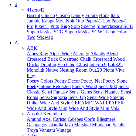
4
41zero42
Biscuit
Chicco
Cosmo
Dandy
Futura
Hops
Italic
Jumble
Kappa
Mou
Nok
Otto
Paper41 Lux
Paper41
Pro
Pixel41
Pulp
Rigo
Solo
Spectre
Superclassica SCB
Superclassica SCG
Superclassica SCW
Technicolor
Two
Wigwag
A
ABK
Alpes Raw
Alpes Wide
Alterego
Atlantis
Blend
Crossroad Brick
Crossroad Chalk
Crossroad Wood
Docks
Dolphin
Eco Chic
Ghost
Interno 9
Lab325
Monolith
Native
Nesting Room
Out.20
Pietra Viva
Play
Poetry Colors
Poetry Decor
Poetry Net
Poetry Stone
Poetry Stone Reloaded
Poetry Wood
Sensi 900
Sensi
Classic
Sensi Fantasy
Sensi Gems
Sensi Nuance
Sensi
Roma
Sensi Signoria
Sensi Up
Sensi Wide
Soleras
Unika
Wide And Style CERAMIC WALLPAPER
Wide And Style Mini
Wide And Style Mini Vol2
Absolut Keramika
Amund
Axel
Caristo
Celebes
Corfu
Ellesmere
Galapagos
Islandia
Java
Marshall
Mindanao
Sajalin
Troya
Vannatu
Vintage
Adex