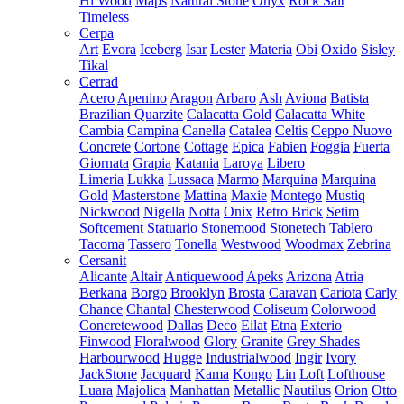
Hi Wood
Maps
Natural Stone
Onyx
Rock Salt
Timeless
Cerpa
Art
Evora
Iceberg
Isar
Lester
Materia
Obi
Oxido
Sisley
Tikal
Cerrad
Acero
Apenino
Aragon
Arbaro
Ash
Aviona
Batista
Brazilian Quarzite
Calacatta Gold
Calacatta White
Cambia
Campina
Canella
Catalea
Celtis
Ceppo Nuovo
Concrete
Cortone
Cottage
Epica
Fabien
Foggia
Fuerta
Giornata
Grapia
Katania
Laroya
Libero
Limeria
Lukka
Lussaca
Marmo
Marquina
Marquina
Gold
Masterstone
Mattina
Maxie
Montego
Mustiq
Nickwood
Nigella
Notta
Onix
Retro Brick
Setim
Softcement
Statuario
Stonemood
Stonetech
Tablero
Tacoma
Tassero
Tonella
Westwood
Woodmax
Zebrina
Cersanit
Alicante
Altair
Antiquewood
Apeks
Arizona
Atria
Berkana
Borgo
Brooklyn
Brosta
Caravan
Cariota
Carly
Chance
Chantal
Chesterwood
Coliseum
Colorwood
Concretewood
Dallas
Deco
Eilat
Etna
Exterio
Finwood
Floralwood
Glory
Granite
Grey Shades
Harbourwood
Hugge
Industrialwood
Ingir
Ivory
JackStone
Jacquard
Kama
Kongo
Lin
Loft
Lofthouse
Luara
Majolica
Manhattan
Metallic
Nautilus
Orion
Otto