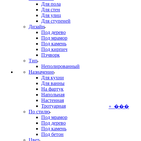
Для пола
Для стен
Для улиц
Для ступеней
Дизайн
Под дерево
Под мрамор
Под камень
Под кирпич
Пэчворк
Тип
Неполированный
Назначение
Для кухни
Для ванны
На фартук
Напольная
Настенная
Тротуарная
+ ���
По стилю
Под мрамор
Под дерево
Под камень
Под бетон
Цвет