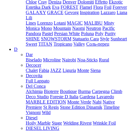
Chloe
Cray
Deniza
Denver
Dolomiti
Effetto
Ekzotic
Estetika Dark
Eva
FOREST
Flamel
Flora
Foil
Forever
GALAXY
GRACE
Gevorg
Inspiration
Lazzaro
Liana
Lili
Lines
Lorenzo
Lotani
MAGIC
MALIBU
Misty
Monica
Mono
Mountain
Naomi
Neutron
Pacific
Pandora
Pastel
Persian White
Poluna
Poly
Purity
SHINE
SNOWSTORM
Statuario Cara
Style
Sunheart
Sweet
TITAN
Tropicano
Valley
Соль-перец
D
Dar
Biselado
Microline
Nairobi
Noa-Sticks
Rural
Decocer
Chalet
Fabia
JAZZ
Liguria
Monte
Siena
Decovita
Full Lappato
Del Conca
Alchimia
Bioterre
Boutique
Burma
Carpegna
Climb
Deco Studio
Foreste D Italia
Gardena
Lavaredo
MARBLE EDITION
Monte Verde
Nabi
Native
Premiere
St Regis
Stone Edition Dinamik
Timeline
Vignoni
Wild
Diesel
Hoily Marble
Stage
Welding Rivest
Wrinkle Foil
DIESEL LIVING