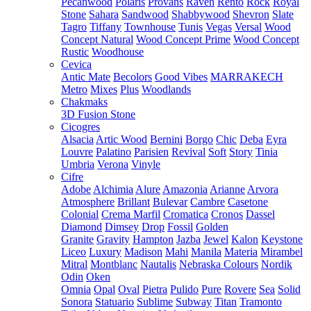
Pecanwood
Polaris
Provans
Raven
Rento
Rock
Royal
Stone
Sahara
Sandwood
Shabbywood
Shevron
Slate
Tagro
Tiffany
Townhouse
Tunis
Vegas
Versal
Wood
Concept Natural
Wood Concept Prime
Wood Concept
Rustic
Woodhouse
Cevica
Antic Mate
Becolors
Good Vibes
MARRAKECH
Metro
Mixes
Plus
Woodlands
Chakmaks
3D Fusion Stone
Cicogres
Alsacia
Artic Wood
Bernini
Borgo
Chic
Deba
Eyra
Louvre
Palatino
Parisien
Revival
Soft
Story
Tinia
Umbria
Verona
Vinyle
Cifre
Adobe
Alchimia
Alure
Amazonia
Arianne
Arvora
Atmosphere
Brillant
Bulevar
Cambre
Casetone
Colonial
Crema Marfil
Cromatica
Cronos
Dassel
Diamond
Dimsey
Drop
Fossil
Golden
Granite
Gravity
Hampton
Jazba
Jewel
Kalon
Keystone
Liceo
Luxury
Madison
Mahi
Manila
Materia
Mirambel
Mitral
Montblanc
Nautalis
Nebraska Colours
Nordik
Odin
Oken
Omnia
Opal
Oval
Pietra
Pulido
Pure
Rovere
Sea
Solid
Sonora
Statuario
Sublime
Subway
Titan
Tramonto