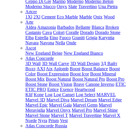
Ceppo Di Gre
Marmo
Moderno
Moderno Beton
Moderno Stucco
Onyx
Slate
Travertino
Una Pietra
Artcer
1Xl
2Xl
Cement
Eco Marble
Marble
Onix
Wood
Arte
Aldea
Amazonia
Barbados
Bellante
Blanca
Broken
Castanio
Cava
Colori
Coralle
Dorado
Dorado Stone
Elba
Estrella
Etno
Fuoco
Graniti
Grigia
Karyntia
Navara
Navona
Nella
Onde
Ascot
New England Beige
New England Bianco
Atlas Concorde
3D Wall
3D Wall Carve
3D Wall Design
3Д Вайт
Волл
AXI
Aix
Aplomb
Boost
Boost Balance
Boost
Color
Boost Expression
Boost Icor
Boost Mineral
Boost Mix
Boost Natural
Boost Natural Pro
Boost Pro
Boost Stone
Boost Vision
Brave
Canone Inverso
ETIC
ETIC PRO
Entice
Exence
Heartwood
Klif
Kone
Log
Log Cansei
Log Select
MARVEL
Marvel 3D
Marvel Diva
Marvel Dream
Marvel Edge
Marvel Epic
Marvel Gala
Marvel Gems
Marvel
Meraviglia
Marvel Onyx
Marvel Pro
Marvel Shine
Marvel Stone
Marvel T
Marvel Travertine
Marvel X
Norde
Nyra
Prism
Vest
Atlas Concorde Russia