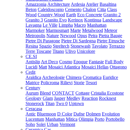
Amazzonia
Architecture
Ardesia
Atelier
Basaltina
Beton
Caleidoscopio
Cemento
Chalon
Citta
Class
Wood
Country Wood
Earth
Eco Concrete
Granito 2
Granito 3
Granito Evo
Kerinox
Kontinua
Landscape
Lavagna
Le Ville
Limpha
Macro
Manhattan
Marmoker
Marmosmart
Marte
Metalwood
Meteor
Metropolis
Nature
Newood
Opus
Petra
Pietra Bauge
Pietre Di Paragone
Pietre Di Sardegna
Pietre Etrusche
Resina
Spazio
Steeltech
Stonewash
Tavolato
Terrazzo
Terre Toscane
Titano
Ulivo
Unicolore
CE.SI
Antislip
Art Deco
Cosmo
Epoque
Fantasie
Full Body
Lucidi
Matt
Mosaici Atlantica
Mosaici Hellas
Ottagono
Cedit
Araldica
Archeologie
Chimera
Cromatica
Euridice
Matrice
Policroma
Rilievi
Storie
Tesori
Century
Aurum
Blend
CONTACT
Cottage
Cristalia
Ecostone
Geology
Glam
Jasper
Medley
Reaction
Rocknest
Stonerock
Titan
Two 0
Uptown
Ceracasa
Antic
Bluemoon
D Color
Dafne
Dolmen
Evolution
Lucentum
Manhattan
Mitica
Olimpia
Porto
Portobello
Soho
Solei
Urban
Vermont
Ceramica Cas