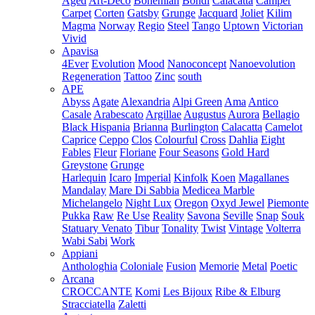
Aged
Art-Deco
Bohemian
Bondi
Calacatta
Camper
Carpet
Corten
Gatsby
Grunge
Jacquard
Joliet
Kilim
Magma
Norway
Regio
Steel
Tango
Uptown
Victorian
Vivid
Apavisa
4Ever
Evolution
Mood
Nanoconcept
Nanoevolution
Regeneration
Tattoo
Zinc
south
APE
Abyss
Agate
Alexandria
Alpi Green
Ama
Antico
Casale
Arabescato
Argillae
Augustus
Aurora
Bellagio
Black Hispania
Brianna
Burlington
Calacatta
Camelot
Caprice
Ceppo
Clos
Colourful
Cross
Dahlia
Eight
Fables
Fleur
Floriane
Four Seasons
Gold Hard
Greystone
Grunge
Harlequin
Icaro
Imperial
Kinfolk
Koen
Magallanes
Mandalay
Mare Di Sabbia
Medicea Marble
Michelangelo
Night Lux
Oregon
Oxyd Jewel
Piemonte
Pukka
Raw
Re Use
Reality
Savona
Seville
Snap
Souk
Statuary Venato
Tibur
Tonality
Twist
Vintage
Volterra
Wabi Sabi
Work
Appiani
Anthologhia
Coloniale
Fusion
Memorie
Metal
Poetic
Arcana
CROCCANTE
Komi
Les Bijoux
Ribe & Elburg
Stracciatella
Zaletti