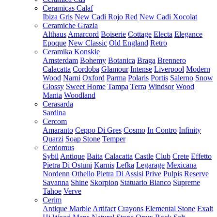
Ceramicas Calaf
Ibiza Gris
New Cadi Rojo Red
New Cadi Xocolat
Ceramiche Grazia
Althaus
Amarcord
Boiserie
Cottage
Electa
Elegance
Epoque
New Classic
Old England
Retro
Ceramika Konskie
Amsterdam
Bohemy
Botanica
Braga
Brennero
Calacatta
Cordoba
Glamour
Intense
Liverpool
Modern
Wood
Narni
Oxford
Parma
Polaris
Portis
Salerno
Snow
Glossy
Sweet Home
Tampa
Terra
Windsor
Wood
Mania
Woodland
Cerasarda
Sardina
Cercom
Amaranto
Ceppo Di Gres
Cosmo
In Contro
Infinity
Quarzi
Soap Stone
Temper
Cerdomus
Sybil
Antique
Baita
Calacatta
Castle
Club
Crete
Effetto
Pietra Di Ostuni
Karnis
Lefka
Legarage
Mexicana
Nordenn
Othello
Pietra Di Assisi
Prive
Pulpis
Reserve
Savanna
Shine
Skorpion
Statuario Bianco
Supreme
Tahoe
Verve
Cerim
Antique Marble
Artifact
Crayons
Elemental Stone
Exalt