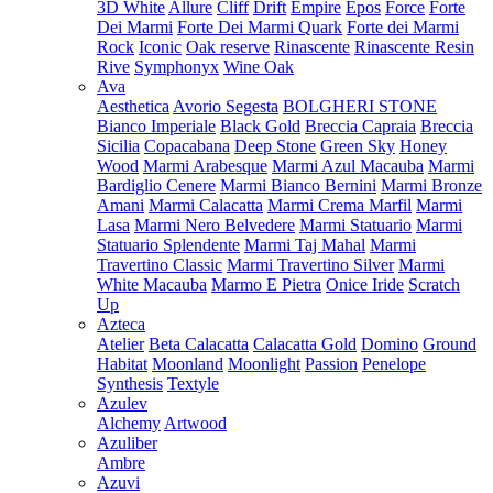
3D White
Allure
Cliff
Drift
Empire
Epos
Force
Forte
Dei Marmi
Forte Dei Marmi Quark
Forte dei Marmi
Rock
Iconic
Oak reserve
Rinascente
Rinascente Resin
Rive
Symphonyx
Wine Oak
Ava
Aesthetica
Avorio Segesta
BOLGHERI STONE
Bianco Imperiale
Black Gold
Breccia Capraia
Breccia
Sicilia
Copacabana
Deep Stone
Green Sky
Honey
Wood
Marmi Arabesque
Marmi Azul Macauba
Marmi
Bardiglio Cenere
Marmi Bianco Bernini
Marmi Bronze
Amani
Marmi Calacatta
Marmi Crema Marfil
Marmi
Lasa
Marmi Nero Belvedere
Marmi Statuario
Marmi
Statuario Splendente
Marmi Taj Mahal
Marmi
Travertino Classic
Marmi Travertino Silver
Marmi
White Macauba
Marmo E Pietra
Onice Iride
Scratch
Up
Azteca
Atelier
Beta Calacatta
Calacatta Gold
Domino
Ground
Habitat
Moonland
Moonlight
Passion
Penelope
Synthesis
Textyle
Azulev
Alchemy
Artwood
Azuliber
Ambre
Azuvi