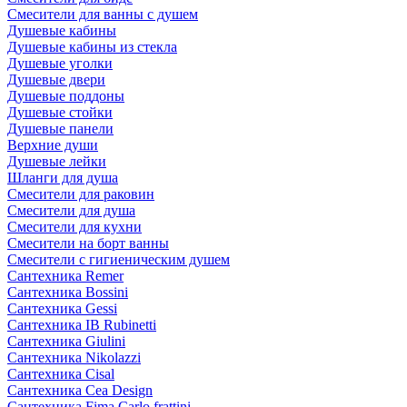
Смесители для ванны с душем
Душевые кабины
Душевые кабины из стекла
Душевые уголки
Душевые двери
Душевые поддоны
Душевые стойки
Душевые панели
Верхние души
Душевые лейки
Шланги для душа
Смесители для раковин
Смесители для душа
Смесители для кухни
Смесители на борт ванны
Смесители с гигиеническим душем
Сантехника Remer
Сантехника Bossini
Сантехника Gessi
Сантехника IB Rubinetti
Сантехника Giulini
Сантехника Nikolazzi
Сантехника Cisal
Сантехника Cea Design
Сантехника Fima Carlo frattini