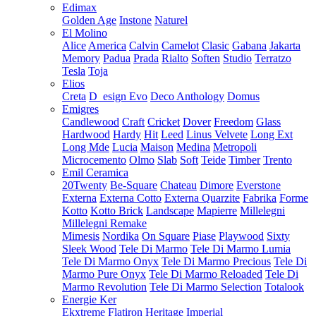
Edimax
Golden Age
Instone
Naturel
El Molino
Alice
America
Calvin
Camelot
Clasic
Gabana
Jakarta
Memory
Padua
Prada
Rialto
Soften
Studio
Terratzo
Tesla
Toja
Elios
Creta
D_esign Evo
Deco Anthology
Domus
Emigres
Candlewood
Craft
Cricket
Dover
Freedom
Glass
Hardwood
Hardy
Hit
Leed
Linus Velvete
Long Ext
Long Mde
Lucia
Maison
Medina
Metropoli
Microcemento
Olmo
Slab
Soft
Teide
Timber
Trento
Emil Ceramica
20Twenty
Be-Square
Chateau
Dimore
Everstone
Externa
Externa Cotto
Externa Quarzite
Fabrika
Forme
Kotto
Kotto Brick
Landscape
Mapierre
Millelegni
Millelegni Remake
Mimesis
Nordika
On Square
Piase
Playwood
Sixty
Sleek Wood
Tele Di Marmo
Tele Di Marmo Lumia
Tele Di Marmo Onyx
Tele Di Marmo Precious
Tele Di
Marmo Pure Onyx
Tele Di Marmo Reloaded
Tele Di
Marmo Revolution
Tele Di Marmo Selection
Totalook
Energie Ker
Ekxtreme
Flatiron
Heritage
Imperial