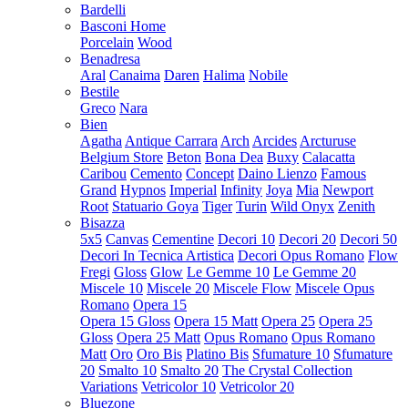
Bardelli
Basconi Home
Porcelain
Wood
Benadresa
Aral
Canaima
Daren
Halima
Nobile
Bestile
Greco
Nara
Bien
Agatha
Antique Carrara
Arch
Arcides
Arcturuse
Belgium Store
Beton
Bona Dea
Buxy
Calacatta
Caribou
Cemento
Concept
Daino Lienzo
Famous
Grand
Hypnos
Imperial
Infinity
Joya
Mia
Newport
Root
Statuario Goya
Tiger
Turin
Wild Onyx
Zenith
Bisazza
5x5
Canvas
Cementine
Decori 10
Decori 20
Decori 50
Decori In Tecnica Artistica
Decori Opus Romano
Flow
Fregi
Gloss
Glow
Le Gemme 10
Le Gemme 20
Miscele 10
Miscele 20
Miscele Flow
Miscele Opus
Romano
Opera 15
Opera 15 Gloss
Opera 15 Matt
Opera 25
Opera 25
Gloss
Opera 25 Matt
Opus Romano
Opus Romano
Matt
Oro
Oro Bis
Platino Bis
Sfumature 10
Sfumature
20
Smalto 10
Smalto 20
The Crystal Collection
Variations
Vetricolor 10
Vetricolor 20
Bluezone