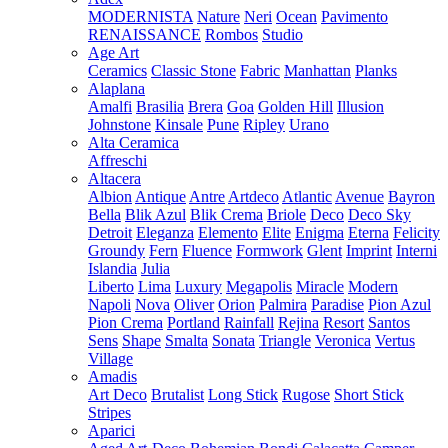
MODERNISTA
Nature
Neri
Ocean
Pavimento
RENAISSANCE
Rombos
Studio
Age Art
Ceramics
Classic Stone
Fabric
Manhattan
Planks
Alaplana
Amalfi
Brasilia
Brera
Goa
Golden Hill
Illusion
Johnstone
Kinsale
Pune
Ripley
Urano
Alta Ceramica
Affreschi
Altacera
Albion
Antique
Antre
Artdeco
Atlantic
Avenue
Bayron
Bella
Blik Azul
Blik Crema
Briole
Deco
Deco Sky
Detroit
Eleganza
Elemento
Elite
Enigma
Eterna
Felicity
Groundy
Fern
Fluence
Formwork
Glent
Imprint
Interni
Islandia
Julia
Liberto
Lima
Luxury
Megapolis
Miracle
Modern
Napoli
Nova
Oliver
Orion
Palmira
Paradise
Pion Azul
Pion Crema
Portland
Rainfall
Rejina
Resort
Santos
Sens
Shape
Smalta
Sonata
Triangle
Veronica
Vertus
Village
Amadis
Art Deco
Brutalist
Long Stick
Rugose
Short Stick
Stripes
Aparici