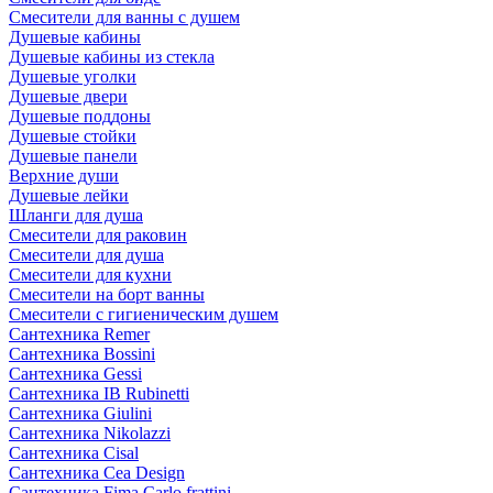
Смесители для ванны с душем
Душевые кабины
Душевые кабины из стекла
Душевые уголки
Душевые двери
Душевые поддоны
Душевые стойки
Душевые панели
Верхние души
Душевые лейки
Шланги для душа
Смесители для раковин
Смесители для душа
Смесители для кухни
Смесители на борт ванны
Смесители с гигиеническим душем
Сантехника Remer
Сантехника Bossini
Сантехника Gessi
Сантехника IB Rubinetti
Сантехника Giulini
Сантехника Nikolazzi
Сантехника Cisal
Сантехника Cea Design
Сантехника Fima Carlo frattini