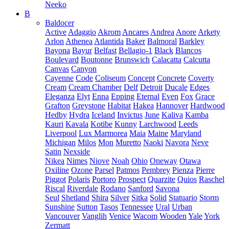
Neeko
B
Baldocer
Active
Adaggio
Akrom
Ancares
Andrea
Anore
Arkety
Arlon
Athenea
Atlantida
Baker
Balmoral
Barkley
Bayona
Bayur
Belfast
Bellagio-1
Black
Blancos
Boulevard
Boutonne
Brunswich
Calacatta
Calcutta
Canvas
Canyon
Cayenne
Code
Coliseum
Concept
Concrete
Coverty
Cream
Cream Chamber
Delf
Detroit
Ducale
Edges
Eleganza
Elyt
Enna
Epping
Eternal
Even
Fox
Grace
Grafton
Greystone
Habitat
Hakea
Hannover
Hardwood
Hedby
Hydra
Iceland
Invictus
June
Kaliva
Kamba
Kauri
Kavala
Kotibe
Kunny
Larchwood
Leeds
Liverpool
Lux Marmorea
Maia
Maine
Maryland
Michigan
Milos
Mon
Muretto
Naoki
Navora
Neve
Satin
Nexside
Nikea
Nimes
Niove
Noah
Ohio
Oneway
Otawa
Oxiline
Ozone
Parsel
Patmos
Pembrey
Pienza
Pierre
Piggot
Polaris
Portoro
Prospect
Quarzite
Quios
Raschel
Riscal
Riverdale
Rodano
Sanford
Savona
Seul
Shetland
Shira
Silver
Sitka
Solid
Statuario
Storm
Sunshine
Sutton
Tasos
Tennessee
Ural
Urban
Vancouver
Vanglih
Venice
Wacom
Wooden
Yale
York
Zermatt