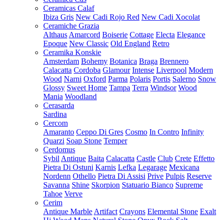
Ceramicas Calaf
Ibiza Gris
New Cadi Rojo Red
New Cadi Xocolat
Ceramiche Grazia
Althaus
Amarcord
Boiserie
Cottage
Electa
Elegance
Epoque
New Classic
Old England
Retro
Ceramika Konskie
Amsterdam
Bohemy
Botanica
Braga
Brennero
Calacatta
Cordoba
Glamour
Intense
Liverpool
Modern
Wood
Narni
Oxford
Parma
Polaris
Portis
Salerno
Snow
Glossy
Sweet Home
Tampa
Terra
Windsor
Wood
Mania
Woodland
Cerasarda
Sardina
Cercom
Amaranto
Ceppo Di Gres
Cosmo
In Contro
Infinity
Quarzi
Soap Stone
Temper
Cerdomus
Sybil
Antique
Baita
Calacatta
Castle
Club
Crete
Effetto
Pietra Di Ostuni
Karnis
Lefka
Legarage
Mexicana
Nordenn
Othello
Pietra Di Assisi
Prive
Pulpis
Reserve
Savanna
Shine
Skorpion
Statuario Bianco
Supreme
Tahoe
Verve
Cerim
Antique Marble
Artifact
Crayons
Elemental Stone
Exalt