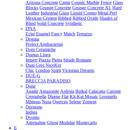
Arizona Concrete
Camp
Cosmic Marble
Fence
Glass
Blocks
Grunge Concrete
Grunge Concrete XL
Hard
Leather
Industrial Glass
Liquid Cosmo
Metal Perf
Mexican Cement
Ribbed
Ribbed Oxide
Shades of
Blind
Solid Concrete
Synthetic
DNA
Eclat
Enamel
Fancy
Match
Terrazzo
Dogma
Project Antibacterial
Dom Ceramiche
Domus Linea
Imperi
Piazza
Pietra
Strade Romane
Dual Gres NiceKer
Chic
London
Spirit
Victorian Dreams
DUE-G
BRECCIA PARADISO
Dune
Agadir
Amazonite
Ardesia
Baikal
Calacatta
Caronte
Cremabella
Diurne
Flat
Kit-Kat Mosaic
Leonardo
Mintons
Nusa
Quercus
Selene
Zement
Durstone
Indiga
Dvomo
Adrenaline
Ghost
Modular
Montecarlo
E