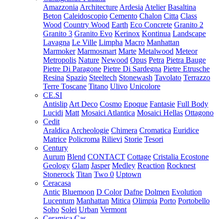
Amazzonia
Architecture
Ardesia
Atelier
Basaltina
Beton
Caleidoscopio
Cemento
Chalon
Citta
Class
Wood
Country Wood
Earth
Eco Concrete
Granito 2
Granito 3
Granito Evo
Kerinox
Kontinua
Landscape
Lavagna
Le Ville
Limpha
Macro
Manhattan
Marmoker
Marmosmart
Marte
Metalwood
Meteor
Metropolis
Nature
Newood
Opus
Petra
Pietra Bauge
Pietre Di Paragone
Pietre Di Sardegna
Pietre Etrusche
Resina
Spazio
Steeltech
Stonewash
Tavolato
Terrazzo
Terre Toscane
Titano
Ulivo
Unicolore
CE.SI
Antislip
Art Deco
Cosmo
Epoque
Fantasie
Full Body
Lucidi
Matt
Mosaici Atlantica
Mosaici Hellas
Ottagono
Cedit
Araldica
Archeologie
Chimera
Cromatica
Euridice
Matrice
Policroma
Rilievi
Storie
Tesori
Century
Aurum
Blend
CONTACT
Cottage
Cristalia
Ecostone
Geology
Glam
Jasper
Medley
Reaction
Rocknest
Stonerock
Titan
Two 0
Uptown
Ceracasa
Antic
Bluemoon
D Color
Dafne
Dolmen
Evolution
Lucentum
Manhattan
Mitica
Olimpia
Porto
Portobello
Soho
Solei
Urban
Vermont
Ceramica Cas