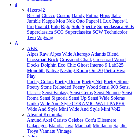
4
41zero42
Biscuit
Chicco
Cosmo
Dandy
Futura
Hops
Italic
Jumble
Kappa
Mou
Nok
Otto
Paper41 Lux
Paper41
Pro
Pixel41
Pulp
Rigo
Solo
Spectre
Superclassica SCB
Superclassica SCG
Superclassica SCW
Technicolor
Two
Wigwag
A
ABK
Alpes Raw
Alpes Wide
Alterego
Atlantis
Blend
Crossroad Brick
Crossroad Chalk
Crossroad Wood
Docks
Dolphin
Eco Chic
Ghost
Interno 9
Lab325
Monolith
Native
Nesting Room
Out.20
Pietra Viva
Play
Poetry Colors
Poetry Decor
Poetry Net
Poetry Stone
Poetry Stone Reloaded
Poetry Wood
Sensi 900
Sensi
Classic
Sensi Fantasy
Sensi Gems
Sensi Nuance
Sensi
Roma
Sensi Signoria
Sensi Up
Sensi Wide
Soleras
Unika
Wide And Style CERAMIC WALLPAPER
Wide And Style Mini
Wide And Style Mini Vol2
Absolut Keramika
Amund
Axel
Caristo
Celebes
Corfu
Ellesmere
Galapagos
Islandia
Java
Marshall
Mindanao
Sajalin
Troya
Vannatu
Vintage
Adex