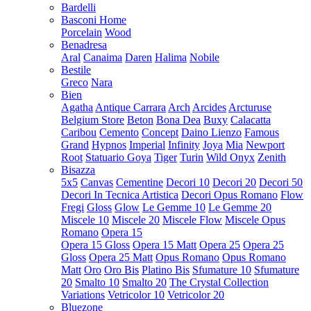
Bardelli
Basconi Home
Porcelain
Wood
Benadresa
Aral
Canaima
Daren
Halima
Nobile
Bestile
Greco
Nara
Bien
Agatha
Antique Carrara
Arch
Arcides
Arcturuse
Belgium Store
Beton
Bona Dea
Buxy
Calacatta
Caribou
Cemento
Concept
Daino Lienzo
Famous
Grand
Hypnos
Imperial
Infinity
Joya
Mia
Newport
Root
Statuario Goya
Tiger
Turin
Wild Onyx
Zenith
Bisazza
5x5
Canvas
Cementine
Decori 10
Decori 20
Decori 50
Decori In Tecnica Artistica
Decori Opus Romano
Flow
Fregi
Gloss
Glow
Le Gemme 10
Le Gemme 20
Miscele 10
Miscele 20
Miscele Flow
Miscele Opus
Romano
Opera 15
Opera 15 Gloss
Opera 15 Matt
Opera 25
Opera 25
Gloss
Opera 25 Matt
Opus Romano
Opus Romano
Matt
Oro
Oro Bis
Platino Bis
Sfumature 10
Sfumature
20
Smalto 10
Smalto 20
The Crystal Collection
Variations
Vetricolor 10
Vetricolor 20
Bluezone