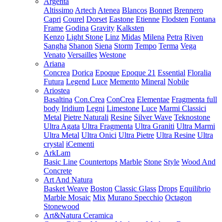
Argenta
Altissimo
Artech
Atenea
Blancos
Bonnet
Brennero
Capri
Courel
Dorset
Eastone
Etienne
Flodsten
Fontana
Frame
Godina
Gravity
Kalksten
Kenzo
Light Stone
Linz
Midas
Milena
Petra
Riven
Sangha
Shanon
Siena
Storm
Tempo
Terma
Vega
Venato
Versailles
Westone
Ariana
Concrea
Dorica
Epoque
Epoque 21
Essential
Floralia
Futura
Legend
Luce
Memento
Mineral
Nobile
Ariostea
Basaltina
Con.Crea
ConCrea
Elementae
Fragmenta full
body
Iridium
Legni
Limestone
Luce
Marmi Classici
Metal
Pietre Naturali
Resine
Silver Wave
Teknostone
Ultra Agata
Ultra Fragmenta
Ultra Graniti
Ultra Marmi
Ultra Metal
Ultra Onici
Ultra Pietre
Ultra Resine
Ultra
crystal
iCementi
ArkLam
Basic Line
Countertops
Marble
Stone
Style
Wood And
Concrete
Art And Natura
Basket Weave
Boston
Classic Glass
Drops
Equilibrio
Marble Mosaic
Mix
Murano Specchio
Octagon
Stonewood
Art&Natura Ceramica