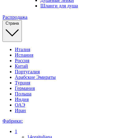
Душевые лейки
Шланги для душа
Распродажа
Страна
Италия
Испания
Россия
Китай
Португалия
Арабские Эмираты
Турция
Германия
Польша
Индия
ОАЭ
Иран
Фабрики:
1
14oraitaliana