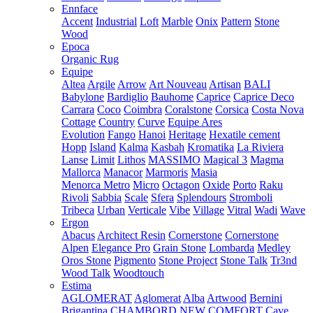
Ennface
Accent
Industrial
Loft
Marble
Onix
Pattern
Stone
Wood
Epoca
Organic Rug
Equipe
Altea
Argile
Arrow
Art Nouveau
Artisan
BALI
Babylone
Bardiglio
Bauhome
Caprice
Caprice Deco
Carrara
Coco
Coimbra
Coralstone
Corsica
Costa Nova
Cottage
Country
Curve
Equipe Ares
Evolution
Fango
Hanoi
Heritage
Hexatile cement
Hopp
Island
Kalma
Kasbah
Kromatika
La Riviera
Lanse
Limit
Lithos
MASSIMO
Magical 3
Magma
Mallorca
Manacor
Marmoris
Masia
Menorca
Metro
Micro
Octagon
Oxide
Porto
Raku
Rivoli
Sabbia
Scale
Sfera
Splendours
Stromboli
Tribeca
Urban
Verticale
Vibe
Village
Vitral
Wadi
Wave
Ergon
Abacus
Architect Resin
Cornerstone
Cornerstone
Alpen
Elegance Pro
Grain Stone
Lombarda
Medley
Oros Stone
Pigmento
Stone Project
Stone Talk
Tr3nd
Wood Talk
Woodtouch
Estima
AGLOMERAT
Aglomerat
Alba
Artwood
Bernini
Brigantina
CHAMBORD NEW
COMFORT
Cave