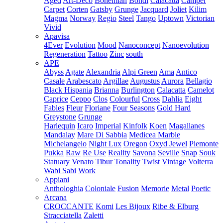
Aged
Art-Deco
Bohemian
Bondi
Calacatta
Camper
Carpet
Corten
Gatsby
Grunge
Jacquard
Joliet
Kilim
Magma
Norway
Regio
Steel
Tango
Uptown
Victorian
Vivid
Apavisa
4Ever
Evolution
Mood
Nanoconcept
Nanoevolution
Regeneration
Tattoo
Zinc
south
APE
Abyss
Agate
Alexandria
Alpi Green
Ama
Antico
Casale
Arabescato
Argillae
Augustus
Aurora
Bellagio
Black Hispania
Brianna
Burlington
Calacatta
Camelot
Caprice
Ceppo
Clos
Colourful
Cross
Dahlia
Eight
Fables
Fleur
Floriane
Four Seasons
Gold Hard
Greystone
Grunge
Harlequin
Icaro
Imperial
Kinfolk
Koen
Magallanes
Mandalay
Mare Di Sabbia
Medicea Marble
Michelangelo
Night Lux
Oregon
Oxyd Jewel
Piemonte
Pukka
Raw
Re Use
Reality
Savona
Seville
Snap
Souk
Statuary Venato
Tibur
Tonality
Twist
Vintage
Volterra
Wabi Sabi
Work
Appiani
Anthologhia
Coloniale
Fusion
Memorie
Metal
Poetic
Arcana
CROCCANTE
Komi
Les Bijoux
Ribe & Elburg
Stracciatella
Zaletti