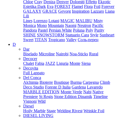
Chloe
Cray
Deniza
Denver
Dolomiti
Effetto
Ekzotic
Estetika Dark
Eva
FOREST
Flamel
Flora
Foil
Forever
GALAXY
GRACE
Gevorg
Inspiration
Lazzaro
Liana
Lili
Lines
Lorenzo
Lotani
MAGIC
MALIBU
Misty
Monica
Mono
Mountain
Naomi
Neutron
Pacific
Pandora
Pastel
Persian White
Poluna
Poly
Purity
SHINE
SNOWSTORM
Statuario Cara
Style
Sunheart
Sweet
TITAN
Tropicano
Valley
Соль-перец
D
Dar
Biselado
Microline
Nairobi
Noa-Sticks
Rural
Decocer
Chalet
Fabia
JAZZ
Liguria
Monte
Siena
Decovita
Full Lappato
Del Conca
Alchimia
Bioterre
Boutique
Burma
Carpegna
Climb
Deco Studio
Foreste D Italia
Gardena
Lavaredo
MARBLE EDITION
Monte Verde
Nabi
Native
Premiere
St Regis
Stone Edition Dinamik
Timeline
Vignoni
Wild
Diesel
Hoily Marble
Stage
Welding Rivest
Wrinkle Foil
DIESEL LIVING