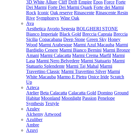
3D White
Allure
Cliff
Drift
Empire
Epos
Force
Forte
Dei Marmi
Forte Dei Marmi Quark
Forte dei Marmi
Rock
Iconic
Oak reserve
Rinascente
Rinascente Resin
Rive
Symphonyx
Wine Oak
Ava
Aesthetica
Avorio Segesta
BOLGHERI STONE
Bianco Imperiale
Black Gold
Breccia Capraia
Breccia
Sicilia
Copacabana
Deep Stone
Green Sky
Honey
Wood
Marmi Arabesque
Marmi Azul Macauba
Marmi
Bardiglio Cenere
Marmi Bianco Bernini
Marmi Bronze
Amani
Marmi Calacatta
Marmi Crema Marfil
Marmi
Lasa
Marmi Nero Belvedere
Marmi Statuario
Marmi
Statuario Splendente
Marmi Taj Mahal
Marmi
Travertino Classic
Marmi Travertino Silver
Marmi
White Macauba
Marmo E Pietra
Onice Iride
Scratch
Up
Azteca
Atelier
Beta Calacatta
Calacatta Gold
Domino
Ground
Habitat
Moonland
Moonlight
Passion
Penelope
Synthesis
Textyle
Azulev
Alchemy
Artwood
Azuliber
Ambre
Azuvi