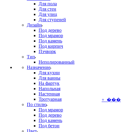
Для пола
Для стен
Для улиц
Для ступеней
Дизайн
Под дерево
Под мрамор
Под камень
Под кирпич
Пэчворк
Тип
Неполированный
Назначение
Для кухни
Для ванны
На фартук
Напольная
Настенная
Тротуарная
+ ���
По стилю
Под мрамор
Под дерево
Под камень
Под бетон
Цвет