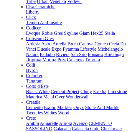
Tribe
Urban
Venetian
Vodevil
Cisa Ceramiche
Liberty
Click
Tempo And Inspire
Codicer
Evoque
Roble Gres
Skyline Glam Hex25
Stella
Coliseum Gres
Ardesia
Astro
Aurelia
Brera
Canova
Contea
Creta
Da
Vinci
Ducale
Expo
Fyamma
Lifestyle
Michelangelo
Natura
Palladio
Riviera
San Siro
Бормио
Вивальди
Лирика
Монца
Рим
Саленто
Тиволи
Colli
Byron
Colorker
Tangram
Cotto d'Este
Black-White
Cement Project
Cluny
Exedra
Limestone
Materica
Metal
Over
Wonderwall
Creatile
Cemento
Exotic
Marbles
Onyx
Stone And Marble
Twenties
Whites
Wood
Creto
Ambra
Aquarelle
Aurora
Avenzo
CEMENTO
SASSOLINO
Calacatta
Calacatta Gold
Checkmate