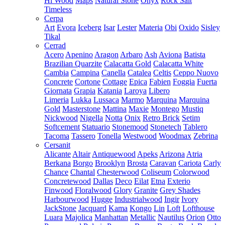
Hi Wood
Maps
Natural Stone
Onyx
Rock Salt
Timeless
Cerpa
Art
Evora
Iceberg
Isar
Lester
Materia
Obi
Oxido
Sisley
Tikal
Cerrad
Acero
Apenino
Aragon
Arbaro
Ash
Aviona
Batista
Brazilian Quarzite
Calacatta Gold
Calacatta White
Cambia
Campina
Canella
Catalea
Celtis
Ceppo Nuovo
Concrete
Cortone
Cottage
Epica
Fabien
Foggia
Fuerta
Giornata
Grapia
Katania
Laroya
Libero
Limeria
Lukka
Lussaca
Marmo
Marquina
Marquina
Gold
Masterstone
Mattina
Maxie
Montego
Mustiq
Nickwood
Nigella
Notta
Onix
Retro Brick
Setim
Softcement
Statuario
Stonemood
Stonetech
Tablero
Tacoma
Tassero
Tonella
Westwood
Woodmax
Zebrina
Cersanit
Alicante
Altair
Antiquewood
Apeks
Arizona
Atria
Berkana
Borgo
Brooklyn
Brosta
Caravan
Cariota
Carly
Chance
Chantal
Chesterwood
Coliseum
Colorwood
Concretewood
Dallas
Deco
Eilat
Etna
Exterio
Finwood
Floralwood
Glory
Granite
Grey Shades
Harbourwood
Hugge
Industrialwood
Ingir
Ivory
JackStone
Jacquard
Kama
Kongo
Lin
Loft
Lofthouse
Luara
Majolica
Manhattan
Metallic
Nautilus
Orion
Otto