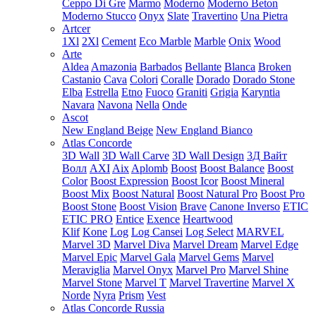
Ceppo Di Gre
Marmo
Moderno
Moderno Beton
Moderno Stucco
Onyx
Slate
Travertino
Una Pietra
Artcer
1Xl
2Xl
Cement
Eco Marble
Marble
Onix
Wood
Arte
Aldea
Amazonia
Barbados
Bellante
Blanca
Broken
Castanio
Cava
Colori
Coralle
Dorado
Dorado Stone
Elba
Estrella
Etno
Fuoco
Graniti
Grigia
Karyntia
Navara
Navona
Nella
Onde
Ascot
New England Beige
New England Bianco
Atlas Concorde
3D Wall
3D Wall Carve
3D Wall Design
3Д Вайт
Волл
AXI
Aix
Aplomb
Boost
Boost Balance
Boost
Color
Boost Expression
Boost Icor
Boost Mineral
Boost Mix
Boost Natural
Boost Natural Pro
Boost Pro
Boost Stone
Boost Vision
Brave
Canone Inverso
ETIC
ETIC PRO
Entice
Exence
Heartwood
Klif
Kone
Log
Log Cansei
Log Select
MARVEL
Marvel 3D
Marvel Diva
Marvel Dream
Marvel Edge
Marvel Epic
Marvel Gala
Marvel Gems
Marvel
Meraviglia
Marvel Onyx
Marvel Pro
Marvel Shine
Marvel Stone
Marvel T
Marvel Travertine
Marvel X
Norde
Nyra
Prism
Vest
Atlas Concorde Russia