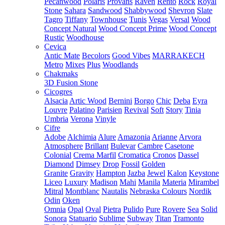
Pecanwood
Polaris
Provans
Raven
Rento
Rock
Royal
Stone
Sahara
Sandwood
Shabbywood
Shevron
Slate
Tagro
Tiffany
Townhouse
Tunis
Vegas
Versal
Wood
Concept Natural
Wood Concept Prime
Wood Concept
Rustic
Woodhouse
Cevica
Antic Mate
Becolors
Good Vibes
MARRAKECH
Metro
Mixes
Plus
Woodlands
Chakmaks
3D Fusion Stone
Cicogres
Alsacia
Artic Wood
Bernini
Borgo
Chic
Deba
Eyra
Louvre
Palatino
Parisien
Revival
Soft
Story
Tinia
Umbria
Verona
Vinyle
Cifre
Adobe
Alchimia
Alure
Amazonia
Arianne
Arvora
Atmosphere
Brillant
Bulevar
Cambre
Casetone
Colonial
Crema Marfil
Cromatica
Cronos
Dassel
Diamond
Dimsey
Drop
Fossil
Golden
Granite
Gravity
Hampton
Jazba
Jewel
Kalon
Keystone
Liceo
Luxury
Madison
Mahi
Manila
Materia
Mirambel
Mitral
Montblanc
Nautalis
Nebraska Colours
Nordik
Odin
Oken
Omnia
Opal
Oval
Pietra
Pulido
Pure
Rovere
Sea
Solid
Sonora
Statuario
Sublime
Subway
Titan
Tramonto