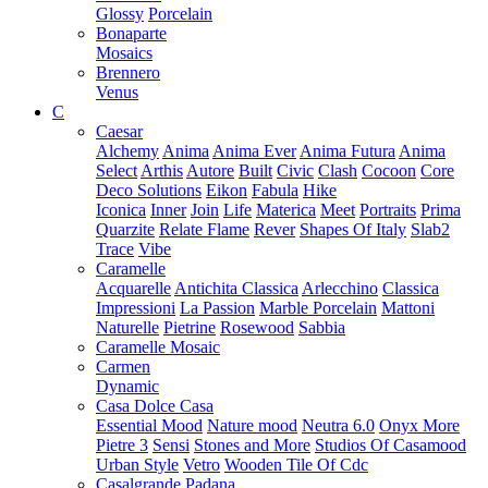
Glossy
Porcelain
Bonaparte
Mosaics
Brennero
Venus
C
Caesar
Alchemy
Anima
Anima Ever
Anima Futura
Anima
Select
Arthis
Autore
Built
Civic
Clash
Cocoon
Core
Deco Solutions
Eikon
Fabula
Hike
Iconica
Inner
Join
Life
Materica
Meet
Portraits
Prima
Quarzite
Relate Flame
Rever
Shapes Of Italy
Slab2
Trace
Vibe
Caramelle
Acquarelle
Antichita Classica
Arlecchino
Classica
Impressioni
La Passion
Marble Porcelain
Mattoni
Naturelle
Pietrine
Rosewood
Sabbia
Caramelle Mosaic
Carmen
Dynamic
Casa Dolce Casa
Essential Mood
Nature mood
Neutra 6.0
Onyx More
Pietre 3
Sensi
Stones and More
Studios Of Casamood
Urban Style
Vetro
Wooden Tile Of Cdc
Casalgrande Padana