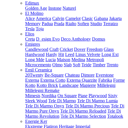
Edimax
Golden Age
Instone
Naturel
El Molino
Alice
America
Calvin
Camelot
Clasic
Gabana
Jakarta
Memory
Padua
Prada
Rialto
Soften
Studio
Terratzo
Tesla
Toja
Elios
Creta
D_esign Evo
Deco Anthology
Domus
Emigres
Candlewood
Craft
Cricket
Dover
Freedom
Glass
Hardwood
Hardy
Hit
Leed
Linus Velvete
Long Ext
Long Mde
Lucia
Maison
Medina
Metropoli
Microcemento
Olmo
Slab
Soft
Teide
Timber
Trento
Emil Ceramica
20Twenty
Be-Square
Chateau
Dimore
Everstone
Externa
Externa Cotto
Externa Quarzite
Fabrika
Forme
Kotto
Kotto Brick
Landscape
Mapierre
Millelegni
Millelegni Remake
Mimesis
Nordika
On Square
Piase
Playwood
Sixty
Sleek Wood
Tele Di Marmo
Tele Di Marmo Lumia
Tele Di Marmo Onyx
Tele Di Marmo Precious
Tele Di
Marmo Pure Onyx
Tele Di Marmo Reloaded
Tele Di
Marmo Revolution
Tele Di Marmo Selection
Totalook
Energie Ker
Ekxtreme
Flatiron
Heritage
Imperial