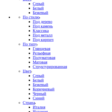
Серый
Белый
Бежевый
По стилю
Под дерево
Под камень
Классика
Под металл
Под кирпич
По типу
Глянцевая
Рельефная
Полуматовая
Матовая
Структурированная
Цвет
Серый
Белый
Бежевый
Коричневый
Черный
Синий
Страна
Италия
Испания