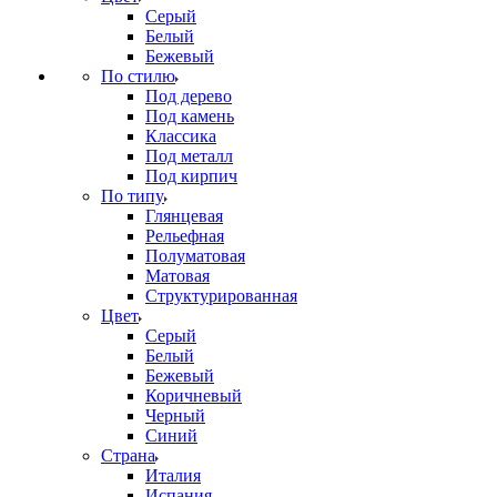
Серый
Белый
Бежевый
По стилю
Под дерево
Под камень
Классика
Под металл
Под кирпич
По типу
Глянцевая
Рельефная
Полуматовая
Матовая
Структурированная
Цвет
Серый
Белый
Бежевый
Коричневый
Черный
Синий
Страна
Италия
Испания