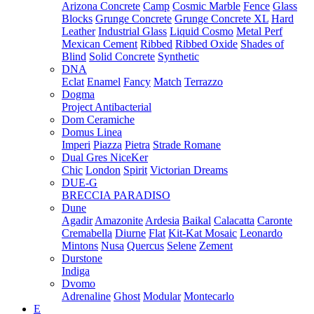
Arizona Concrete
Camp
Cosmic Marble
Fence
Glass
Blocks
Grunge Concrete
Grunge Concrete XL
Hard
Leather
Industrial Glass
Liquid Cosmo
Metal Perf
Mexican Cement
Ribbed
Ribbed Oxide
Shades of
Blind
Solid Concrete
Synthetic
DNA
Eclat
Enamel
Fancy
Match
Terrazzo
Dogma
Project Antibacterial
Dom Ceramiche
Domus Linea
Imperi
Piazza
Pietra
Strade Romane
Dual Gres NiceKer
Chic
London
Spirit
Victorian Dreams
DUE-G
BRECCIA PARADISO
Dune
Agadir
Amazonite
Ardesia
Baikal
Calacatta
Caronte
Cremabella
Diurne
Flat
Kit-Kat Mosaic
Leonardo
Mintons
Nusa
Quercus
Selene
Zement
Durstone
Indiga
Dvomo
Adrenaline
Ghost
Modular
Montecarlo
E