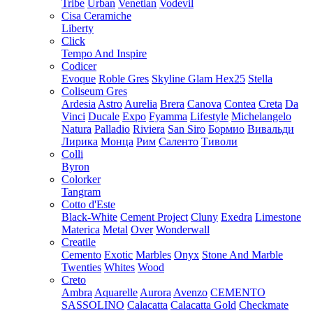
Tribe
Urban
Venetian
Vodevil
Cisa Ceramiche
Liberty
Click
Tempo And Inspire
Codicer
Evoque
Roble Gres
Skyline Glam Hex25
Stella
Coliseum Gres
Ardesia
Astro
Aurelia
Brera
Canova
Contea
Creta
Da
Vinci
Ducale
Expo
Fyamma
Lifestyle
Michelangelo
Natura
Palladio
Riviera
San Siro
Бормио
Вивальди
Лирика
Монца
Рим
Саленто
Тиволи
Colli
Byron
Colorker
Tangram
Cotto d'Este
Black-White
Cement Project
Cluny
Exedra
Limestone
Materica
Metal
Over
Wonderwall
Creatile
Cemento
Exotic
Marbles
Onyx
Stone And Marble
Twenties
Whites
Wood
Creto
Ambra
Aquarelle
Aurora
Avenzo
CEMENTO
SASSOLINO
Calacatta
Calacatta Gold
Checkmate