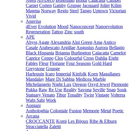
Aged
Art-Deco
Bohemian
Bondi
Calacatta
Camper
Carpet
Corten
Gatsby
Grunge
Jacquard
Joliet
Kilim
Magma
Norway
Regio
Steel
Tango
Uptown
Victorian
Vivid
Apavisa
4Ever
Evolution
Mood
Nanoconcept
Nanoevolution
Regeneration
Tattoo
Zinc
south
APE
Abyss
Agate
Alexandria
Alpi Green
Ama
Antico
Casale
Arabescato
Argillae
Augustus
Aurora
Bellagio
Black Hispania
Brianna
Burlington
Calacatta
Camelot
Caprice
Ceppo
Clos
Colourful
Cross
Dahlia
Eight
Fables
Fleur
Floriane
Four Seasons
Gold Hard
Greystone
Grunge
Harlequin
Icaro
Imperial
Kinfolk
Koen
Magallanes
Mandalay
Mare Di Sabbia
Medicea Marble
Michelangelo
Night Lux
Oregon
Oxyd Jewel
Piemonte
Pukka
Raw
Re Use
Reality
Savona
Seville
Snap
Souk
Statuary Venato
Tibur
Tonality
Twist
Vintage
Volterra
Wabi Sabi
Work
Appiani
Anthologhia
Coloniale
Fusion
Memorie
Metal
Poetic
Arcana
CROCCANTE
Komi
Les Bijoux
Ribe & Elburg
Stracciatella
Zaletti