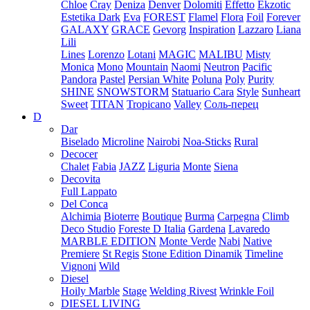
Chloe
Cray
Deniza
Denver
Dolomiti
Effetto
Ekzotic
Estetika Dark
Eva
FOREST
Flamel
Flora
Foil
Forever
GALAXY
GRACE
Gevorg
Inspiration
Lazzaro
Liana
Lili
Lines
Lorenzo
Lotani
MAGIC
MALIBU
Misty
Monica
Mono
Mountain
Naomi
Neutron
Pacific
Pandora
Pastel
Persian White
Poluna
Poly
Purity
SHINE
SNOWSTORM
Statuario Cara
Style
Sunheart
Sweet
TITAN
Tropicano
Valley
Соль-перец
D
Dar
Biselado
Microline
Nairobi
Noa-Sticks
Rural
Decocer
Chalet
Fabia
JAZZ
Liguria
Monte
Siena
Decovita
Full Lappato
Del Conca
Alchimia
Bioterre
Boutique
Burma
Carpegna
Climb
Deco Studio
Foreste D Italia
Gardena
Lavaredo
MARBLE EDITION
Monte Verde
Nabi
Native
Premiere
St Regis
Stone Edition Dinamik
Timeline
Vignoni
Wild
Diesel
Hoily Marble
Stage
Welding Rivest
Wrinkle Foil
DIESEL LIVING