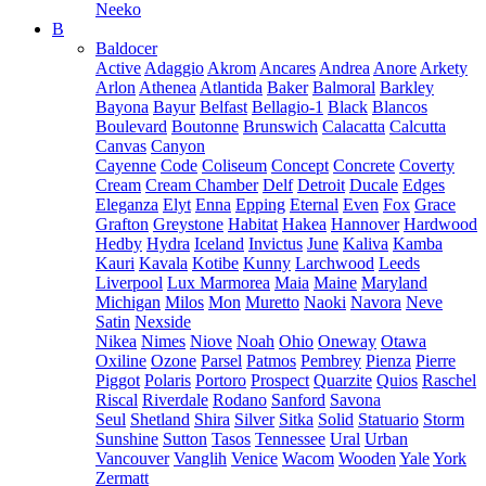
Neeko
B
Baldocer
Active
Adaggio
Akrom
Ancares
Andrea
Anore
Arkety
Arlon
Athenea
Atlantida
Baker
Balmoral
Barkley
Bayona
Bayur
Belfast
Bellagio-1
Black
Blancos
Boulevard
Boutonne
Brunswich
Calacatta
Calcutta
Canvas
Canyon
Cayenne
Code
Coliseum
Concept
Concrete
Coverty
Cream
Cream Chamber
Delf
Detroit
Ducale
Edges
Eleganza
Elyt
Enna
Epping
Eternal
Even
Fox
Grace
Grafton
Greystone
Habitat
Hakea
Hannover
Hardwood
Hedby
Hydra
Iceland
Invictus
June
Kaliva
Kamba
Kauri
Kavala
Kotibe
Kunny
Larchwood
Leeds
Liverpool
Lux Marmorea
Maia
Maine
Maryland
Michigan
Milos
Mon
Muretto
Naoki
Navora
Neve
Satin
Nexside
Nikea
Nimes
Niove
Noah
Ohio
Oneway
Otawa
Oxiline
Ozone
Parsel
Patmos
Pembrey
Pienza
Pierre
Piggot
Polaris
Portoro
Prospect
Quarzite
Quios
Raschel
Riscal
Riverdale
Rodano
Sanford
Savona
Seul
Shetland
Shira
Silver
Sitka
Solid
Statuario
Storm
Sunshine
Sutton
Tasos
Tennessee
Ural
Urban
Vancouver
Vanglih
Venice
Wacom
Wooden
Yale
York
Zermatt