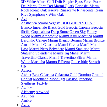
3D White
Allure
Cliff
Drift
Empire
Epos
Force
Forte
Dei Marmi
Forte Dei Marmi Quark
Forte dei Marmi
Rock
Iconic
Oak reserve
Rinascente
Rinascente Resin
Rive
Symphonyx
Wine Oak
Ava
Aesthetica
Avorio Segesta
BOLGHERI STONE
Bianco Imperiale
Black Gold
Breccia Capraia
Breccia
Sicilia
Copacabana
Deep Stone
Green Sky
Honey
Wood
Marmi Arabesque
Marmi Azul Macauba
Marmi
Bardiglio Cenere
Marmi Bianco Bernini
Marmi Bronze
Amani
Marmi Calacatta
Marmi Crema Marfil
Marmi
Lasa
Marmi Nero Belvedere
Marmi Statuario
Marmi
Statuario Splendente
Marmi Taj Mahal
Marmi
Travertino Classic
Marmi Travertino Silver
Marmi
White Macauba
Marmo E Pietra
Onice Iride
Scratch
Up
Azteca
Atelier
Beta Calacatta
Calacatta Gold
Domino
Ground
Habitat
Moonland
Moonlight
Passion
Penelope
Synthesis
Textyle
Azulev
Alchemy
Artwood
Azuliber
Ambre
Azuvi