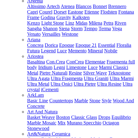
Argenta
Altissimo
Artech
Atenea
Blancos
Bonnet
Brennero
Capri
Courel
Dorset
Eastone
Etienne
Flodsten
Fontana
Frame
Godina
Gravity
Kalksten
Kenzo
Light Stone
Linz
Midas
Milena
Petra
Riven
Sangha
Shanon
Siena
Storm
Tempo
Terma
Vega
Venato
Versailles
Westone
Ariana
Concrea
Dorica
Epoque
Epoque 21
Essential
Floralia
Futura
Legend
Luce
Memento
Mineral
Nobile
Ariostea
Basaltina
Con.Crea
ConCrea
Elementae
Fragmenta full
body
Iridium
Legni
Limestone
Luce
Marmi Classici
Metal
Pietre Naturali
Resine
Silver Wave
Teknostone
Ultra Agata
Ultra Fragmenta
Ultra Graniti
Ultra Marmi
Ultra Metal
Ultra Onici
Ultra Pietre
Ultra Resine
Ultra
crystal
iCementi
ArkLam
Basic Line
Countertops
Marble
Stone
Style
Wood And
Concrete
Art And Natura
Basket Weave
Boston
Classic Glass
Drops
Equilibrio
Marble Mosaic
Mix
Murano Specchio
Octagon
Stonewood
Art&Natura Ceramica