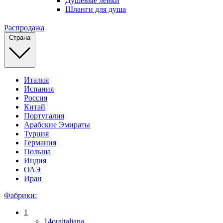
Душевые лейки
Шланги для душа
Распродажа
Страна
Италия
Испания
Россия
Китай
Португалия
Арабские Эмираты
Турция
Германия
Польша
Индия
ОАЭ
Иран
Фабрики:
1
14oraitaliana