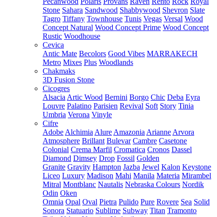
Pecanwood
Polaris
Provans
Raven
Rento
Rock
Royal
Stone
Sahara
Sandwood
Shabbywood
Shevron
Slate
Tagro
Tiffany
Townhouse
Tunis
Vegas
Versal
Wood
Concept Natural
Wood Concept Prime
Wood Concept
Rustic
Woodhouse
Cevica
Antic Mate
Becolors
Good Vibes
MARRAKECH
Metro
Mixes
Plus
Woodlands
Chakmaks
3D Fusion Stone
Cicogres
Alsacia
Artic Wood
Bernini
Borgo
Chic
Deba
Eyra
Louvre
Palatino
Parisien
Revival
Soft
Story
Tinia
Umbria
Verona
Vinyle
Cifre
Adobe
Alchimia
Alure
Amazonia
Arianne
Arvora
Atmosphere
Brillant
Bulevar
Cambre
Casetone
Colonial
Crema Marfil
Cromatica
Cronos
Dassel
Diamond
Dimsey
Drop
Fossil
Golden
Granite
Gravity
Hampton
Jazba
Jewel
Kalon
Keystone
Liceo
Luxury
Madison
Mahi
Manila
Materia
Mirambel
Mitral
Montblanc
Nautalis
Nebraska Colours
Nordik
Odin
Oken
Omnia
Opal
Oval
Pietra
Pulido
Pure
Rovere
Sea
Solid
Sonora
Statuario
Sublime
Subway
Titan
Tramonto