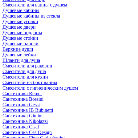
Смесители для ванны с душем
Душевые кабины
Душевые кабины из стекла
Душевые уголки
Душевые двери
Душевые поддоны
Душевые стойки
Душевые панели
Верхние души
Душевые лейки
Шланги для душа
Смесители для раковин
Смесители для душа
Смесители для кухни
Смесители на борт ванны
Смесители с гигиеническим душем
Сантехника Remer
Сантехника Bossini
Сантехника Gessi
Сантехника IB Rubinetti
Сантехника Giulini
Сантехника Nikolazzi
Сантехника Cisal
Сантехника Cea Design
Сантехника Fima Carlo frattini