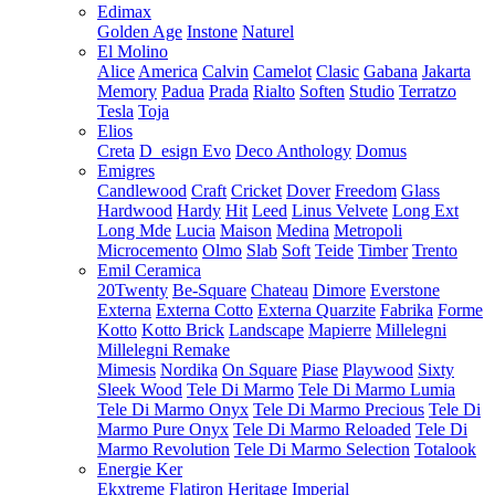
Edimax
Golden Age
Instone
Naturel
El Molino
Alice
America
Calvin
Camelot
Clasic
Gabana
Jakarta
Memory
Padua
Prada
Rialto
Soften
Studio
Terratzo
Tesla
Toja
Elios
Creta
D_esign Evo
Deco Anthology
Domus
Emigres
Candlewood
Craft
Cricket
Dover
Freedom
Glass
Hardwood
Hardy
Hit
Leed
Linus Velvete
Long Ext
Long Mde
Lucia
Maison
Medina
Metropoli
Microcemento
Olmo
Slab
Soft
Teide
Timber
Trento
Emil Ceramica
20Twenty
Be-Square
Chateau
Dimore
Everstone
Externa
Externa Cotto
Externa Quarzite
Fabrika
Forme
Kotto
Kotto Brick
Landscape
Mapierre
Millelegni
Millelegni Remake
Mimesis
Nordika
On Square
Piase
Playwood
Sixty
Sleek Wood
Tele Di Marmo
Tele Di Marmo Lumia
Tele Di Marmo Onyx
Tele Di Marmo Precious
Tele Di
Marmo Pure Onyx
Tele Di Marmo Reloaded
Tele Di
Marmo Revolution
Tele Di Marmo Selection
Totalook
Energie Ker
Ekxtreme
Flatiron
Heritage
Imperial