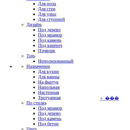
Для пола
Для стен
Для улиц
Для ступеней
Дизайн
Под дерево
Под мрамор
Под камень
Под кирпич
Пэчворк
Тип
Неполированный
Назначение
Для кухни
Для ванны
На фартук
Напольная
Настенная
Тротуарная
+ ���
По стилю
Под мрамор
Под дерево
Под камень
Под бетон
Цвет