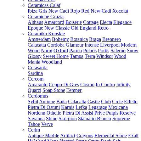
Ceramicas Calaf
Ibiza Gris
New Cadi Rojo Red
New Cadi Xocolat
Ceramiche Grazia
Althaus
Amarcord
Boiserie
Cottage
Electa
Elegance
Epoque
New Classic
Old England
Retro
Ceramika Konskie
Amsterdam
Bohemy
Botanica
Braga
Brennero
Calacatta
Cordoba
Glamour
Intense
Liverpool
Modern
Wood
Narni
Oxford
Parma
Polaris
Portis
Salerno
Snow
Glossy
Sweet Home
Tampa
Terra
Windsor
Wood
Mania
Woodland
Cerasarda
Sardina
Cercom
Amaranto
Ceppo Di Gres
Cosmo
In Contro
Infinity
Quarzi
Soap Stone
Temper
Cerdomus
Sybil
Antique
Baita
Calacatta
Castle
Club
Crete
Effetto
Pietra Di Ostuni
Karnis
Lefka
Legarage
Mexicana
Nordenn
Othello
Pietra Di Assisi
Prive
Pulpis
Reserve
Savanna
Shine
Skorpion
Statuario Bianco
Supreme
Tahoe
Verve
Cerim
Antique Marble
Artifact
Crayons
Elemental Stone
Exalt