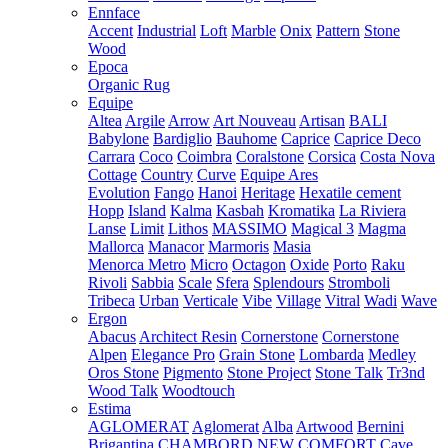
Ennface
Accent
Industrial
Loft
Marble
Onix
Pattern
Stone
Wood
Epoca
Organic Rug
Equipe
Altea
Argile
Arrow
Art Nouveau
Artisan
BALI
Babylone
Bardiglio
Bauhome
Caprice
Caprice Deco
Carrara
Coco
Coimbra
Coralstone
Corsica
Costa Nova
Cottage
Country
Curve
Equipe Ares
Evolution
Fango
Hanoi
Heritage
Hexatile cement
Hopp
Island
Kalma
Kasbah
Kromatika
La Riviera
Lanse
Limit
Lithos
MASSIMO
Magical 3
Magma
Mallorca
Manacor
Marmoris
Masia
Menorca
Metro
Micro
Octagon
Oxide
Porto
Raku
Rivoli
Sabbia
Scale
Sfera
Splendours
Stromboli
Tribeca
Urban
Verticale
Vibe
Village
Vitral
Wadi
Wave
Ergon
Abacus
Architect Resin
Cornerstone
Cornerstone
Alpen
Elegance Pro
Grain Stone
Lombarda
Medley
Oros Stone
Pigmento
Stone Project
Stone Talk
Tr3nd
Wood Talk
Woodtouch
Estima
AGLOMERAT
Aglomerat
Alba
Artwood
Bernini
Brigantina
CHAMBORD NEW
COMFORT
Cave