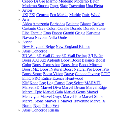
Ceppo Di Gre
Marmo
Moderno
Moderno Beton
Moderno Stucco
Onyx
Slate
Travertino
Una Pietra
Artcer
1Xl
2Xl
Cement
Eco Marble
Marble
Onix
Wood
Arte
Aldea
Amazonia
Barbados
Bellante
Blanca
Broken
Castanio
Cava
Colori
Coralle
Dorado
Dorado Stone
Elba
Estrella
Etno
Fuoco
Graniti
Grigia
Karyntia
Navara
Navona
Nella
Onde
Ascot
New England Beige
New England Bianco
Atlas Concorde
3D Wall
3D Wall Carve
3D Wall Design
3Д Вайт
Волл
AXI
Aix
Aplomb
Boost
Boost Balance
Boost
Color
Boost Expression
Boost Icor
Boost Mineral
Boost Mix
Boost Natural
Boost Natural Pro
Boost Pro
Boost Stone
Boost Vision
Brave
Canone Inverso
ETIC
ETIC PRO
Entice
Exence
Heartwood
Klif
Kone
Log
Log Cansei
Log Select
MARVEL
Marvel 3D
Marvel Diva
Marvel Dream
Marvel Edge
Marvel Epic
Marvel Gala
Marvel Gems
Marvel
Meraviglia
Marvel Onyx
Marvel Pro
Marvel Shine
Marvel Stone
Marvel T
Marvel Travertine
Marvel X
Norde
Nyra
Prism
Vest
Atlas Concorde Russia