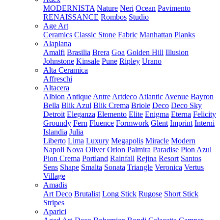
MODERNISTA
Nature
Neri
Ocean
Pavimento
RENAISSANCE
Rombos
Studio
Age Art
Ceramics
Classic Stone
Fabric
Manhattan
Planks
Alaplana
Amalfi
Brasilia
Brera
Goa
Golden Hill
Illusion
Johnstone
Kinsale
Pune
Ripley
Urano
Alta Ceramica
Affreschi
Altacera
Albion
Antique
Antre
Artdeco
Atlantic
Avenue
Bayron
Bella
Blik Azul
Blik Crema
Briole
Deco
Deco Sky
Detroit
Eleganza
Elemento
Elite
Enigma
Eterna
Felicity
Groundy
Fern
Fluence
Formwork
Glent
Imprint
Interni
Islandia
Julia
Liberto
Lima
Luxury
Megapolis
Miracle
Modern
Napoli
Nova
Oliver
Orion
Palmira
Paradise
Pion Azul
Pion Crema
Portland
Rainfall
Rejina
Resort
Santos
Sens
Shape
Smalta
Sonata
Triangle
Veronica
Vertus
Village
Amadis
Art Deco
Brutalist
Long Stick
Rugose
Short Stick
Stripes
Aparici