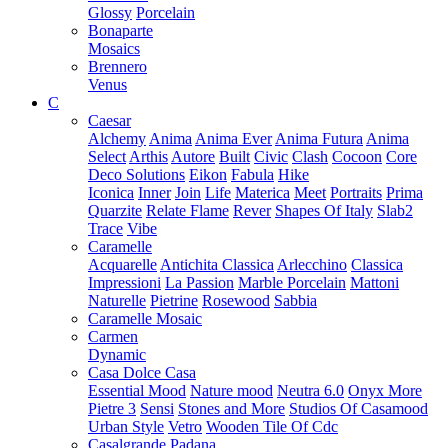
Glossy
Porcelain
Bonaparte
Mosaics
Brennero
Venus
C
Caesar
Alchemy
Anima
Anima Ever
Anima Futura
Anima
Select
Arthis
Autore
Built
Civic
Clash
Cocoon
Core
Deco Solutions
Eikon
Fabula
Hike
Iconica
Inner
Join
Life
Materica
Meet
Portraits
Prima
Quarzite
Relate Flame
Rever
Shapes Of Italy
Slab2
Trace
Vibe
Caramelle
Acquarelle
Antichita Classica
Arlecchino
Classica
Impressioni
La Passion
Marble Porcelain
Mattoni
Naturelle
Pietrine
Rosewood
Sabbia
Caramelle Mosaic
Carmen
Dynamic
Casa Dolce Casa
Essential Mood
Nature mood
Neutra 6.0
Onyx More
Pietre 3
Sensi
Stones and More
Studios Of Casamood
Urban Style
Vetro
Wooden Tile Of Cdc
Casalgrande Padana