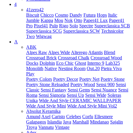
4
41zero42
Biscuit
Chicco
Cosmo
Dandy
Futura
Hops
Italic
Jumble
Kappa
Mou
Nok
Otto
Paper41 Lux
Paper41
Pro
Pixel41
Pulp
Rigo
Solo
Spectre
Superclassica SCB
Superclassica SCG
Superclassica SCW
Technicolor
Two
Wigwag
A
ABK
Alpes Raw
Alpes Wide
Alterego
Atlantis
Blend
Crossroad Brick
Crossroad Chalk
Crossroad Wood
Docks
Dolphin
Eco Chic
Ghost
Interno 9
Lab325
Monolith
Native
Nesting Room
Out.20
Pietra Viva
Play
Poetry Colors
Poetry Decor
Poetry Net
Poetry Stone
Poetry Stone Reloaded
Poetry Wood
Sensi 900
Sensi
Classic
Sensi Fantasy
Sensi Gems
Sensi Nuance
Sensi
Roma
Sensi Signoria
Sensi Up
Sensi Wide
Soleras
Unika
Wide And Style CERAMIC WALLPAPER
Wide And Style Mini
Wide And Style Mini Vol2
Absolut Keramika
Amund
Axel
Caristo
Celebes
Corfu
Ellesmere
Galapagos
Islandia
Java
Marshall
Mindanao
Sajalin
Troya
Vannatu
Vintage
Adex