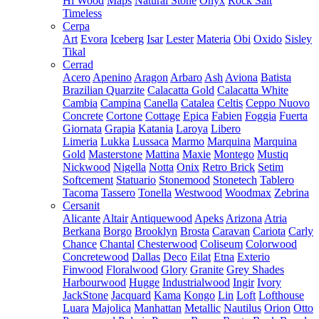
Hi Wood
Maps
Natural Stone
Onyx
Rock Salt
Timeless
Cerpa
Art
Evora
Iceberg
Isar
Lester
Materia
Obi
Oxido
Sisley
Tikal
Cerrad
Acero
Apenino
Aragon
Arbaro
Ash
Aviona
Batista
Brazilian Quarzite
Calacatta Gold
Calacatta White
Cambia
Campina
Canella
Catalea
Celtis
Ceppo Nuovo
Concrete
Cortone
Cottage
Epica
Fabien
Foggia
Fuerta
Giornata
Grapia
Katania
Laroya
Libero
Limeria
Lukka
Lussaca
Marmo
Marquina
Marquina
Gold
Masterstone
Mattina
Maxie
Montego
Mustiq
Nickwood
Nigella
Notta
Onix
Retro Brick
Setim
Softcement
Statuario
Stonemood
Stonetech
Tablero
Tacoma
Tassero
Tonella
Westwood
Woodmax
Zebrina
Cersanit
Alicante
Altair
Antiquewood
Apeks
Arizona
Atria
Berkana
Borgo
Brooklyn
Brosta
Caravan
Cariota
Carly
Chance
Chantal
Chesterwood
Coliseum
Colorwood
Concretewood
Dallas
Deco
Eilat
Etna
Exterio
Finwood
Floralwood
Glory
Granite
Grey Shades
Harbourwood
Hugge
Industrialwood
Ingir
Ivory
JackStone
Jacquard
Kama
Kongo
Lin
Loft
Lofthouse
Luara
Majolica
Manhattan
Metallic
Nautilus
Orion
Otto