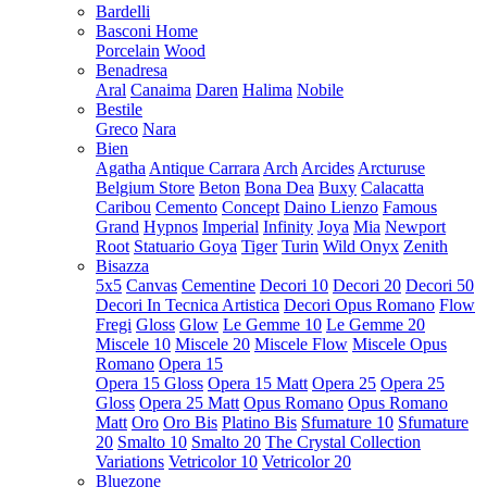
Bardelli
Basconi Home
Porcelain
Wood
Benadresa
Aral
Canaima
Daren
Halima
Nobile
Bestile
Greco
Nara
Bien
Agatha
Antique Carrara
Arch
Arcides
Arcturuse
Belgium Store
Beton
Bona Dea
Buxy
Calacatta
Caribou
Cemento
Concept
Daino Lienzo
Famous
Grand
Hypnos
Imperial
Infinity
Joya
Mia
Newport
Root
Statuario Goya
Tiger
Turin
Wild Onyx
Zenith
Bisazza
5x5
Canvas
Cementine
Decori 10
Decori 20
Decori 50
Decori In Tecnica Artistica
Decori Opus Romano
Flow
Fregi
Gloss
Glow
Le Gemme 10
Le Gemme 20
Miscele 10
Miscele 20
Miscele Flow
Miscele Opus
Romano
Opera 15
Opera 15 Gloss
Opera 15 Matt
Opera 25
Opera 25
Gloss
Opera 25 Matt
Opus Romano
Opus Romano
Matt
Oro
Oro Bis
Platino Bis
Sfumature 10
Sfumature
20
Smalto 10
Smalto 20
The Crystal Collection
Variations
Vetricolor 10
Vetricolor 20
Bluezone