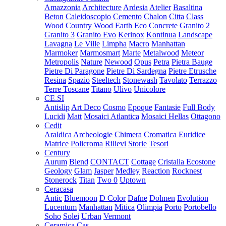
Amazzonia
Architecture
Ardesia
Atelier
Basaltina
Beton
Caleidoscopio
Cemento
Chalon
Citta
Class
Wood
Country Wood
Earth
Eco Concrete
Granito 2
Granito 3
Granito Evo
Kerinox
Kontinua
Landscape
Lavagna
Le Ville
Limpha
Macro
Manhattan
Marmoker
Marmosmart
Marte
Metalwood
Meteor
Metropolis
Nature
Newood
Opus
Petra
Pietra Bauge
Pietre Di Paragone
Pietre Di Sardegna
Pietre Etrusche
Resina
Spazio
Steeltech
Stonewash
Tavolato
Terrazzo
Terre Toscane
Titano
Ulivo
Unicolore
CE.SI
Antislip
Art Deco
Cosmo
Epoque
Fantasie
Full Body
Lucidi
Matt
Mosaici Atlantica
Mosaici Hellas
Ottagono
Cedit
Araldica
Archeologie
Chimera
Cromatica
Euridice
Matrice
Policroma
Rilievi
Storie
Tesori
Century
Aurum
Blend
CONTACT
Cottage
Cristalia
Ecostone
Geology
Glam
Jasper
Medley
Reaction
Rocknest
Stonerock
Titan
Two 0
Uptown
Ceracasa
Antic
Bluemoon
D Color
Dafne
Dolmen
Evolution
Lucentum
Manhattan
Mitica
Olimpia
Porto
Portobello
Soho
Solei
Urban
Vermont
Ceramica Cas