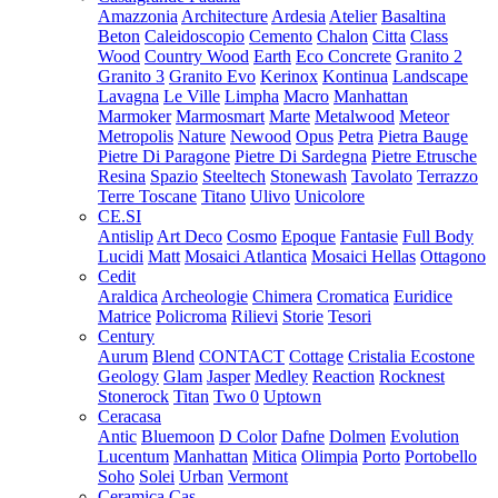
Amazzonia
Architecture
Ardesia
Atelier
Basaltina
Beton
Caleidoscopio
Cemento
Chalon
Citta
Class
Wood
Country Wood
Earth
Eco Concrete
Granito 2
Granito 3
Granito Evo
Kerinox
Kontinua
Landscape
Lavagna
Le Ville
Limpha
Macro
Manhattan
Marmoker
Marmosmart
Marte
Metalwood
Meteor
Metropolis
Nature
Newood
Opus
Petra
Pietra Bauge
Pietre Di Paragone
Pietre Di Sardegna
Pietre Etrusche
Resina
Spazio
Steeltech
Stonewash
Tavolato
Terrazzo
Terre Toscane
Titano
Ulivo
Unicolore
CE.SI
Antislip
Art Deco
Cosmo
Epoque
Fantasie
Full Body
Lucidi
Matt
Mosaici Atlantica
Mosaici Hellas
Ottagono
Cedit
Araldica
Archeologie
Chimera
Cromatica
Euridice
Matrice
Policroma
Rilievi
Storie
Tesori
Century
Aurum
Blend
CONTACT
Cottage
Cristalia
Ecostone
Geology
Glam
Jasper
Medley
Reaction
Rocknest
Stonerock
Titan
Two 0
Uptown
Ceracasa
Antic
Bluemoon
D Color
Dafne
Dolmen
Evolution
Lucentum
Manhattan
Mitica
Olimpia
Porto
Portobello
Soho
Solei
Urban
Vermont
Ceramica Cas