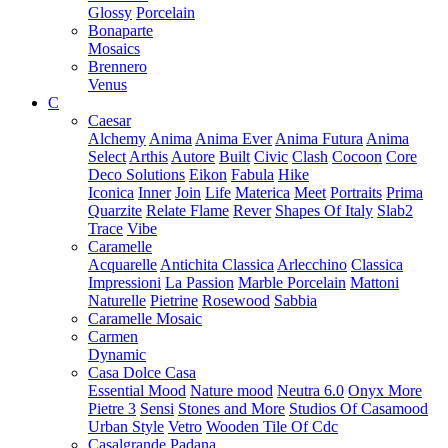
Glossy
Porcelain
Bonaparte
Mosaics
Brennero
Venus
C
Caesar
Alchemy
Anima
Anima Ever
Anima Futura
Anima
Select
Arthis
Autore
Built
Civic
Clash
Cocoon
Core
Deco Solutions
Eikon
Fabula
Hike
Iconica
Inner
Join
Life
Materica
Meet
Portraits
Prima
Quarzite
Relate Flame
Rever
Shapes Of Italy
Slab2
Trace
Vibe
Caramelle
Acquarelle
Antichita Classica
Arlecchino
Classica
Impressioni
La Passion
Marble Porcelain
Mattoni
Naturelle
Pietrine
Rosewood
Sabbia
Caramelle Mosaic
Carmen
Dynamic
Casa Dolce Casa
Essential Mood
Nature mood
Neutra 6.0
Onyx More
Pietre 3
Sensi
Stones and More
Studios Of Casamood
Urban Style
Vetro
Wooden Tile Of Cdc
Casalgrande Padana