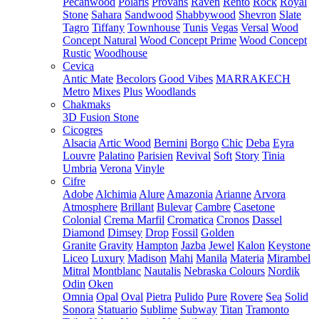
Pecanwood
Polaris
Provans
Raven
Rento
Rock
Royal
Stone
Sahara
Sandwood
Shabbywood
Shevron
Slate
Tagro
Tiffany
Townhouse
Tunis
Vegas
Versal
Wood
Concept Natural
Wood Concept Prime
Wood Concept
Rustic
Woodhouse
Cevica
Antic Mate
Becolors
Good Vibes
MARRAKECH
Metro
Mixes
Plus
Woodlands
Chakmaks
3D Fusion Stone
Cicogres
Alsacia
Artic Wood
Bernini
Borgo
Chic
Deba
Eyra
Louvre
Palatino
Parisien
Revival
Soft
Story
Tinia
Umbria
Verona
Vinyle
Cifre
Adobe
Alchimia
Alure
Amazonia
Arianne
Arvora
Atmosphere
Brillant
Bulevar
Cambre
Casetone
Colonial
Crema Marfil
Cromatica
Cronos
Dassel
Diamond
Dimsey
Drop
Fossil
Golden
Granite
Gravity
Hampton
Jazba
Jewel
Kalon
Keystone
Liceo
Luxury
Madison
Mahi
Manila
Materia
Mirambel
Mitral
Montblanc
Nautalis
Nebraska Colours
Nordik
Odin
Oken
Omnia
Opal
Oval
Pietra
Pulido
Pure
Rovere
Sea
Solid
Sonora
Statuario
Sublime
Subway
Titan
Tramonto