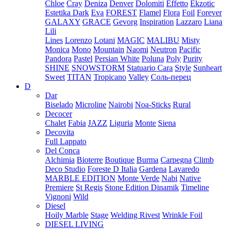
Chloe
Cray
Deniza
Denver
Dolomiti
Effetto
Ekzotic
Estetika Dark
Eva
FOREST
Flamel
Flora
Foil
Forever
GALAXY
GRACE
Gevorg
Inspiration
Lazzaro
Liana
Lili
Lines
Lorenzo
Lotani
MAGIC
MALIBU
Misty
Monica
Mono
Mountain
Naomi
Neutron
Pacific
Pandora
Pastel
Persian White
Poluna
Poly
Purity
SHINE
SNOWSTORM
Statuario Cara
Style
Sunheart
Sweet
TITAN
Tropicano
Valley
Соль-перец
D
Dar
Biselado
Microline
Nairobi
Noa-Sticks
Rural
Decocer
Chalet
Fabia
JAZZ
Liguria
Monte
Siena
Decovita
Full Lappato
Del Conca
Alchimia
Bioterre
Boutique
Burma
Carpegna
Climb
Deco Studio
Foreste D Italia
Gardena
Lavaredo
MARBLE EDITION
Monte Verde
Nabi
Native
Premiere
St Regis
Stone Edition Dinamik
Timeline
Vignoni
Wild
Diesel
Hoily Marble
Stage
Welding Rivest
Wrinkle Foil
DIESEL LIVING