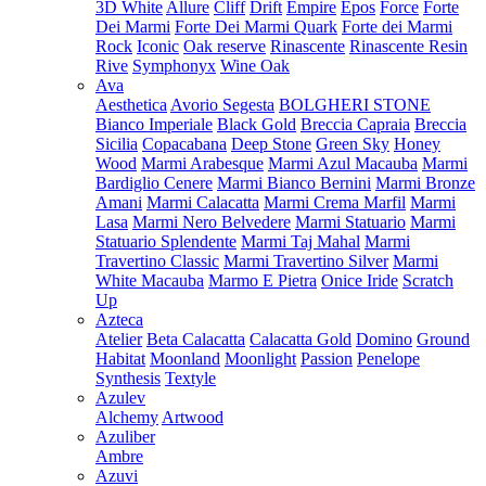
3D White
Allure
Cliff
Drift
Empire
Epos
Force
Forte
Dei Marmi
Forte Dei Marmi Quark
Forte dei Marmi
Rock
Iconic
Oak reserve
Rinascente
Rinascente Resin
Rive
Symphonyx
Wine Oak
Ava
Aesthetica
Avorio Segesta
BOLGHERI STONE
Bianco Imperiale
Black Gold
Breccia Capraia
Breccia
Sicilia
Copacabana
Deep Stone
Green Sky
Honey
Wood
Marmi Arabesque
Marmi Azul Macauba
Marmi
Bardiglio Cenere
Marmi Bianco Bernini
Marmi Bronze
Amani
Marmi Calacatta
Marmi Crema Marfil
Marmi
Lasa
Marmi Nero Belvedere
Marmi Statuario
Marmi
Statuario Splendente
Marmi Taj Mahal
Marmi
Travertino Classic
Marmi Travertino Silver
Marmi
White Macauba
Marmo E Pietra
Onice Iride
Scratch
Up
Azteca
Atelier
Beta Calacatta
Calacatta Gold
Domino
Ground
Habitat
Moonland
Moonlight
Passion
Penelope
Synthesis
Textyle
Azulev
Alchemy
Artwood
Azuliber
Ambre
Azuvi