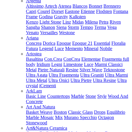
Argenta
Altissimo
Artech
Atenea
Blancos
Bonnet
Brennero
Capri
Courel
Dorset
Eastone
Etienne
Flodsten
Fontana
Frame
Godina
Gravity
Kalksten
Kenzo
Light Stone
Linz
Midas
Milena
Petra
Riven
Sangha
Shanon
Siena
Storm
Tempo
Terma
Vega
Venato
Versailles
Westone
Ariana
Concrea
Dorica
Epoque
Epoque 21
Essential
Floralia
Futura
Legend
Luce
Memento
Mineral
Nobile
Ariostea
Basaltina
Con.Crea
ConCrea
Elementae
Fragmenta full
body
Iridium
Legni
Limestone
Luce
Marmi Classici
Metal
Pietre Naturali
Resine
Silver Wave
Teknostone
Ultra Agata
Ultra Fragmenta
Ultra Graniti
Ultra Marmi
Ultra Metal
Ultra Onici
Ultra Pietre
Ultra Resine
Ultra
crystal
iCementi
ArkLam
Basic Line
Countertops
Marble
Stone
Style
Wood And
Concrete
Art And Natura
Basket Weave
Boston
Classic Glass
Drops
Equilibrio
Marble Mosaic
Mix
Murano Specchio
Octagon
Stonewood
Art&Natura Ceramica