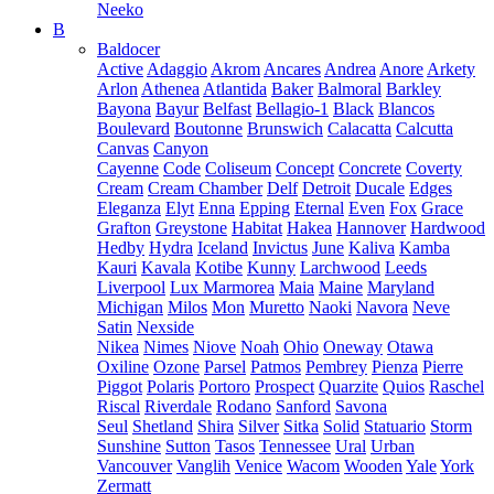
Neeko
B
Baldocer
Active
Adaggio
Akrom
Ancares
Andrea
Anore
Arkety
Arlon
Athenea
Atlantida
Baker
Balmoral
Barkley
Bayona
Bayur
Belfast
Bellagio-1
Black
Blancos
Boulevard
Boutonne
Brunswich
Calacatta
Calcutta
Canvas
Canyon
Cayenne
Code
Coliseum
Concept
Concrete
Coverty
Cream
Cream Chamber
Delf
Detroit
Ducale
Edges
Eleganza
Elyt
Enna
Epping
Eternal
Even
Fox
Grace
Grafton
Greystone
Habitat
Hakea
Hannover
Hardwood
Hedby
Hydra
Iceland
Invictus
June
Kaliva
Kamba
Kauri
Kavala
Kotibe
Kunny
Larchwood
Leeds
Liverpool
Lux Marmorea
Maia
Maine
Maryland
Michigan
Milos
Mon
Muretto
Naoki
Navora
Neve
Satin
Nexside
Nikea
Nimes
Niove
Noah
Ohio
Oneway
Otawa
Oxiline
Ozone
Parsel
Patmos
Pembrey
Pienza
Pierre
Piggot
Polaris
Portoro
Prospect
Quarzite
Quios
Raschel
Riscal
Riverdale
Rodano
Sanford
Savona
Seul
Shetland
Shira
Silver
Sitka
Solid
Statuario
Storm
Sunshine
Sutton
Tasos
Tennessee
Ural
Urban
Vancouver
Vanglih
Venice
Wacom
Wooden
Yale
York
Zermatt