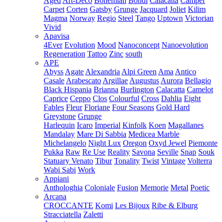
Aged
Art-Deco
Bohemian
Bondi
Calacatta
Camper
Carpet
Corten
Gatsby
Grunge
Jacquard
Joliet
Kilim
Magma
Norway
Regio
Steel
Tango
Uptown
Victorian
Vivid
Apavisa
4Ever
Evolution
Mood
Nanoconcept
Nanoevolution
Regeneration
Tattoo
Zinc
south
APE
Abyss
Agate
Alexandria
Alpi Green
Ama
Antico
Casale
Arabescato
Argillae
Augustus
Aurora
Bellagio
Black Hispania
Brianna
Burlington
Calacatta
Camelot
Caprice
Ceppo
Clos
Colourful
Cross
Dahlia
Eight
Fables
Fleur
Floriane
Four Seasons
Gold Hard
Greystone
Grunge
Harlequin
Icaro
Imperial
Kinfolk
Koen
Magallanes
Mandalay
Mare Di Sabbia
Medicea Marble
Michelangelo
Night Lux
Oregon
Oxyd Jewel
Piemonte
Pukka
Raw
Re Use
Reality
Savona
Seville
Snap
Souk
Statuary Venato
Tibur
Tonality
Twist
Vintage
Volterra
Wabi Sabi
Work
Appiani
Anthologhia
Coloniale
Fusion
Memorie
Metal
Poetic
Arcana
CROCCANTE
Komi
Les Bijoux
Ribe & Elburg
Stracciatella
Zaletti