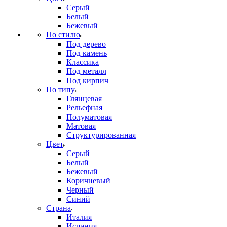
Серый
Белый
Бежевый
По стилю
Под дерево
Под камень
Классика
Под металл
Под кирпич
По типу
Глянцевая
Рельефная
Полуматовая
Матовая
Структурированная
Цвет
Серый
Белый
Бежевый
Коричневый
Черный
Синий
Страна
Италия
Испания