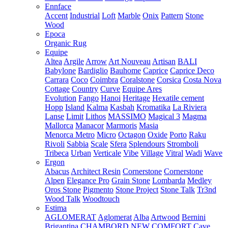
Ennface
Accent
Industrial
Loft
Marble
Onix
Pattern
Stone
Wood
Epoca
Organic Rug
Equipe
Altea
Argile
Arrow
Art Nouveau
Artisan
BALI
Babylone
Bardiglio
Bauhome
Caprice
Caprice Deco
Carrara
Coco
Coimbra
Coralstone
Corsica
Costa Nova
Cottage
Country
Curve
Equipe Ares
Evolution
Fango
Hanoi
Heritage
Hexatile cement
Hopp
Island
Kalma
Kasbah
Kromatika
La Riviera
Lanse
Limit
Lithos
MASSIMO
Magical 3
Magma
Mallorca
Manacor
Marmoris
Masia
Menorca
Metro
Micro
Octagon
Oxide
Porto
Raku
Rivoli
Sabbia
Scale
Sfera
Splendours
Stromboli
Tribeca
Urban
Verticale
Vibe
Village
Vitral
Wadi
Wave
Ergon
Abacus
Architect Resin
Cornerstone
Cornerstone
Alpen
Elegance Pro
Grain Stone
Lombarda
Medley
Oros Stone
Pigmento
Stone Project
Stone Talk
Tr3nd
Wood Talk
Woodtouch
Estima
AGLOMERAT
Aglomerat
Alba
Artwood
Bernini
Brigantina
CHAMBORD NEW
COMFORT
Cave