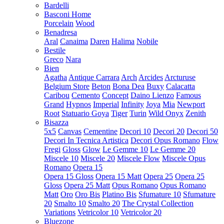
Bardelli
Basconi Home
Porcelain
Wood
Benadresa
Aral
Canaima
Daren
Halima
Nobile
Bestile
Greco
Nara
Bien
Agatha
Antique Carrara
Arch
Arcides
Arcturuse
Belgium Store
Beton
Bona Dea
Buxy
Calacatta
Caribou
Cemento
Concept
Daino Lienzo
Famous
Grand
Hypnos
Imperial
Infinity
Joya
Mia
Newport
Root
Statuario Goya
Tiger
Turin
Wild Onyx
Zenith
Bisazza
5x5
Canvas
Cementine
Decori 10
Decori 20
Decori 50
Decori In Tecnica Artistica
Decori Opus Romano
Flow
Fregi
Gloss
Glow
Le Gemme 10
Le Gemme 20
Miscele 10
Miscele 20
Miscele Flow
Miscele Opus
Romano
Opera 15
Opera 15 Gloss
Opera 15 Matt
Opera 25
Opera 25
Gloss
Opera 25 Matt
Opus Romano
Opus Romano
Matt
Oro
Oro Bis
Platino Bis
Sfumature 10
Sfumature
20
Smalto 10
Smalto 20
The Crystal Collection
Variations
Vetricolor 10
Vetricolor 20
Bluezone