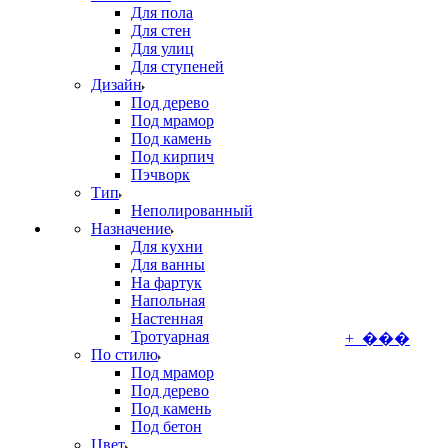
Для пола
Для стен
Для улиц
Для ступеней
Дизайн
Под дерево
Под мрамор
Под камень
Под кирпич
Пэчворк
Тип
Неполированный
Назначение
Для кухни
Для ванны
На фартук
Напольная
Настенная
Тротуарная
+ ���
По стилю
Под мрамор
Под дерево
Под камень
Под бетон
Цвет