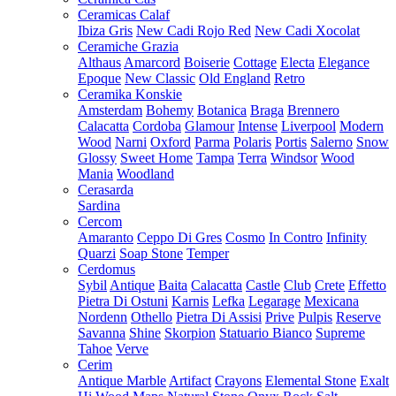
Ceramicas Calaf
Ibiza Gris
New Cadi Rojo Red
New Cadi Xocolat
Ceramiche Grazia
Althaus
Amarcord
Boiserie
Cottage
Electa
Elegance
Epoque
New Classic
Old England
Retro
Ceramika Konskie
Amsterdam
Bohemy
Botanica
Braga
Brennero
Calacatta
Cordoba
Glamour
Intense
Liverpool
Modern
Wood
Narni
Oxford
Parma
Polaris
Portis
Salerno
Snow
Glossy
Sweet Home
Tampa
Terra
Windsor
Wood
Mania
Woodland
Cerasarda
Sardina
Cercom
Amaranto
Ceppo Di Gres
Cosmo
In Contro
Infinity
Quarzi
Soap Stone
Temper
Cerdomus
Sybil
Antique
Baita
Calacatta
Castle
Club
Crete
Effetto
Pietra Di Ostuni
Karnis
Lefka
Legarage
Mexicana
Nordenn
Othello
Pietra Di Assisi
Prive
Pulpis
Reserve
Savanna
Shine
Skorpion
Statuario Bianco
Supreme
Tahoe
Verve
Cerim
Antique Marble
Artifact
Crayons
Elemental Stone
Exalt