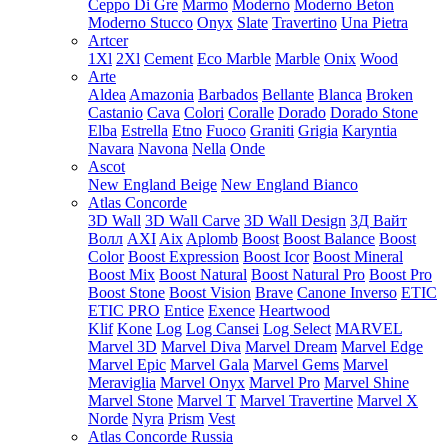
Ceppo Di Gre
Marmo
Moderno
Moderno Beton
Moderno Stucco
Onyx
Slate
Travertino
Una Pietra
Artcer
1Xl
2Xl
Cement
Eco Marble
Marble
Onix
Wood
Arte
Aldea
Amazonia
Barbados
Bellante
Blanca
Broken
Castanio
Cava
Colori
Coralle
Dorado
Dorado Stone
Elba
Estrella
Etno
Fuoco
Graniti
Grigia
Karyntia
Navara
Navona
Nella
Onde
Ascot
New England Beige
New England Bianco
Atlas Concorde
3D Wall
3D Wall Carve
3D Wall Design
3Д Вайт
Волл
AXI
Aix
Aplomb
Boost
Boost Balance
Boost
Color
Boost Expression
Boost Icor
Boost Mineral
Boost Mix
Boost Natural
Boost Natural Pro
Boost Pro
Boost Stone
Boost Vision
Brave
Canone Inverso
ETIC
ETIC PRO
Entice
Exence
Heartwood
Klif
Kone
Log
Log Cansei
Log Select
MARVEL
Marvel 3D
Marvel Diva
Marvel Dream
Marvel Edge
Marvel Epic
Marvel Gala
Marvel Gems
Marvel
Meraviglia
Marvel Onyx
Marvel Pro
Marvel Shine
Marvel Stone
Marvel T
Marvel Travertine
Marvel X
Norde
Nyra
Prism
Vest
Atlas Concorde Russia