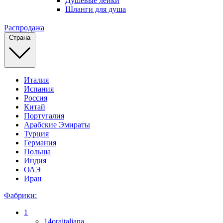
Душевые лейки
Шланги для душа
Распродажа
Страна
Италия
Испания
Россия
Китай
Португалия
Арабские Эмираты
Турция
Германия
Польша
Индия
ОАЭ
Иран
Фабрики:
1
14oraitaliana