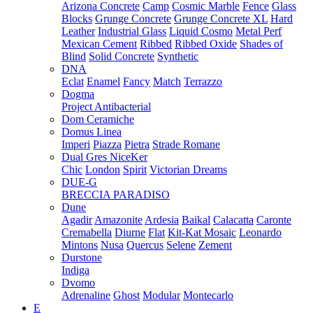
Arizona Concrete
Camp
Cosmic Marble
Fence
Glass
Blocks
Grunge Concrete
Grunge Concrete XL
Hard
Leather
Industrial Glass
Liquid Cosmo
Metal Perf
Mexican Cement
Ribbed
Ribbed Oxide
Shades of
Blind
Solid Concrete
Synthetic
DNA
Eclat
Enamel
Fancy
Match
Terrazzo
Dogma
Project Antibacterial
Dom Ceramiche
Domus Linea
Imperi
Piazza
Pietra
Strade Romane
Dual Gres NiceKer
Chic
London
Spirit
Victorian Dreams
DUE-G
BRECCIA PARADISO
Dune
Agadir
Amazonite
Ardesia
Baikal
Calacatta
Caronte
Cremabella
Diurne
Flat
Kit-Kat Mosaic
Leonardo
Mintons
Nusa
Quercus
Selene
Zement
Durstone
Indiga
Dvomo
Adrenaline
Ghost
Modular
Montecarlo
E