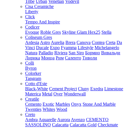
Tribe
Urban
Venetian
Vodevil
Cisa Ceramiche
Liberty
Click
Tempo And Inspire
Codicer
Evoque
Roble Gres
Skyline Glam Hex25
Stella
Coliseum Gres
Ardesia
Astro
Aurelia
Brera
Canova
Contea
Creta
Da
Vinci
Ducale
Expo
Fyamma
Lifestyle
Michelangelo
Natura
Palladio
Riviera
San Siro
Бормио
Вивальди
Лирика
Монца
Рим
Саленто
Тиволи
Colli
Byron
Colorker
Tangram
Cotto d'Este
Black-White
Cement Project
Cluny
Exedra
Limestone
Materica
Metal
Over
Wonderwall
Creatile
Cemento
Exotic
Marbles
Onyx
Stone And Marble
Twenties
Whites
Wood
Creto
Ambra
Aquarelle
Aurora
Avenzo
CEMENTO
SASSOLINO
Calacatta
Calacatta Gold
Checkmate