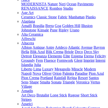
MODERNISTA
Nature
Neri
Ocean
Pavimento
RENAISSANCE
Rombos
Studio
Age Art
Ceramics
Classic Stone
Fabric
Manhattan
Planks
Alaplana
Amalfi
Brasilia
Brera
Goa
Golden Hill
Illusion
Johnstone
Kinsale
Pune
Ripley
Urano
Alta Ceramica
Affreschi
Altacera
Albion
Antique
Antre
Artdeco
Atlantic
Avenue
Bayron
Bella
Blik Azul
Blik Crema
Briole
Deco
Deco Sky
Detroit
Eleganza
Elemento
Elite
Enigma
Eterna
Felicity
Groundy
Fern
Fluence
Formwork
Glent
Imprint
Interni
Islandia
Julia
Liberto
Lima
Luxury
Megapolis
Miracle
Modern
Napoli
Nova
Oliver
Orion
Palmira
Paradise
Pion Azul
Pion Crema
Portland
Rainfall
Rejina
Resort
Santos
Sens
Shape
Smalta
Sonata
Triangle
Veronica
Vertus
Village
Amadis
Art Deco
Brutalist
Long Stick
Rugose
Short Stick
Stripes
Aparici