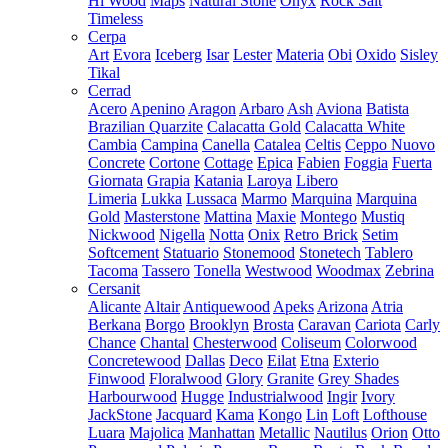
Hi Wood
Maps
Natural Stone
Onyx
Rock Salt
Timeless
Cerpa
Art
Evora
Iceberg
Isar
Lester
Materia
Obi
Oxido
Sisley
Tikal
Cerrad
Acero
Apenino
Aragon
Arbaro
Ash
Aviona
Batista
Brazilian Quarzite
Calacatta Gold
Calacatta White
Cambia
Campina
Canella
Catalea
Celtis
Ceppo Nuovo
Concrete
Cortone
Cottage
Epica
Fabien
Foggia
Fuerta
Giornata
Grapia
Katania
Laroya
Libero
Limeria
Lukka
Lussaca
Marmo
Marquina
Marquina
Gold
Masterstone
Mattina
Maxie
Montego
Mustiq
Nickwood
Nigella
Notta
Onix
Retro Brick
Setim
Softcement
Statuario
Stonemood
Stonetech
Tablero
Tacoma
Tassero
Tonella
Westwood
Woodmax
Zebrina
Cersanit
Alicante
Altair
Antiquewood
Apeks
Arizona
Atria
Berkana
Borgo
Brooklyn
Brosta
Caravan
Cariota
Carly
Chance
Chantal
Chesterwood
Coliseum
Colorwood
Concretewood
Dallas
Deco
Eilat
Etna
Exterio
Finwood
Floralwood
Glory
Granite
Grey Shades
Harbourwood
Hugge
Industrialwood
Ingir
Ivory
JackStone
Jacquard
Kama
Kongo
Lin
Loft
Lofthouse
Luara
Majolica
Manhattan
Metallic
Nautilus
Orion
Otto