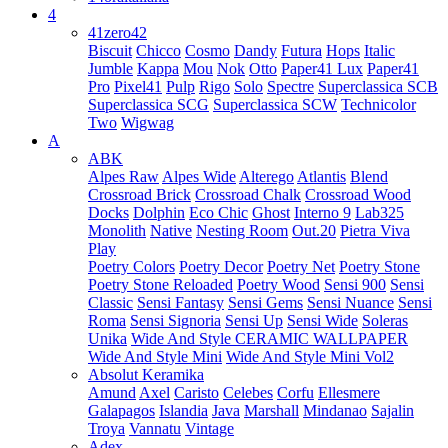
4
41zero42
Biscuit
Chicco
Cosmo
Dandy
Futura
Hops
Italic
Jumble
Kappa
Mou
Nok
Otto
Paper41 Lux
Paper41
Pro
Pixel41
Pulp
Rigo
Solo
Spectre
Superclassica SCB
Superclassica SCG
Superclassica SCW
Technicolor
Two
Wigwag
A
ABK
Alpes Raw
Alpes Wide
Alterego
Atlantis
Blend
Crossroad Brick
Crossroad Chalk
Crossroad Wood
Docks
Dolphin
Eco Chic
Ghost
Interno 9
Lab325
Monolith
Native
Nesting Room
Out.20
Pietra Viva
Play
Poetry Colors
Poetry Decor
Poetry Net
Poetry Stone
Poetry Stone Reloaded
Poetry Wood
Sensi 900
Sensi
Classic
Sensi Fantasy
Sensi Gems
Sensi Nuance
Sensi
Roma
Sensi Signoria
Sensi Up
Sensi Wide
Soleras
Unika
Wide And Style CERAMIC WALLPAPER
Wide And Style Mini
Wide And Style Mini Vol2
Absolut Keramika
Amund
Axel
Caristo
Celebes
Corfu
Ellesmere
Galapagos
Islandia
Java
Marshall
Mindanao
Sajalin
Troya
Vannatu
Vintage
Adex