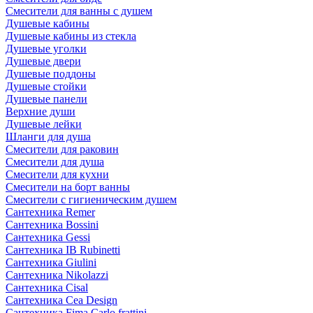
Смесители для ванны с душем
Душевые кабины
Душевые кабины из стекла
Душевые уголки
Душевые двери
Душевые поддоны
Душевые стойки
Душевые панели
Верхние души
Душевые лейки
Шланги для душа
Смесители для раковин
Смесители для душа
Смесители для кухни
Смесители на борт ванны
Смесители с гигиеническим душем
Сантехника Remer
Сантехника Bossini
Сантехника Gessi
Сантехника IB Rubinetti
Сантехника Giulini
Сантехника Nikolazzi
Сантехника Cisal
Сантехника Cea Design
Сантехника Fima Carlo frattini