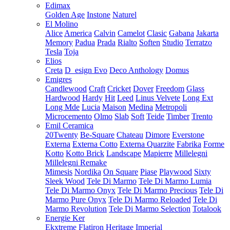
Edimax
Golden Age
Instone
Naturel
El Molino
Alice
America
Calvin
Camelot
Clasic
Gabana
Jakarta
Memory
Padua
Prada
Rialto
Soften
Studio
Terratzo
Tesla
Toja
Elios
Creta
D_esign Evo
Deco Anthology
Domus
Emigres
Candlewood
Craft
Cricket
Dover
Freedom
Glass
Hardwood
Hardy
Hit
Leed
Linus Velvete
Long Ext
Long Mde
Lucia
Maison
Medina
Metropoli
Microcemento
Olmo
Slab
Soft
Teide
Timber
Trento
Emil Ceramica
20Twenty
Be-Square
Chateau
Dimore
Everstone
Externa
Externa Cotto
Externa Quarzite
Fabrika
Forme
Kotto
Kotto Brick
Landscape
Mapierre
Millelegni
Millelegni Remake
Mimesis
Nordika
On Square
Piase
Playwood
Sixty
Sleek Wood
Tele Di Marmo
Tele Di Marmo Lumia
Tele Di Marmo Onyx
Tele Di Marmo Precious
Tele Di
Marmo Pure Onyx
Tele Di Marmo Reloaded
Tele Di
Marmo Revolution
Tele Di Marmo Selection
Totalook
Energie Ker
Ekxtreme
Flatiron
Heritage
Imperial