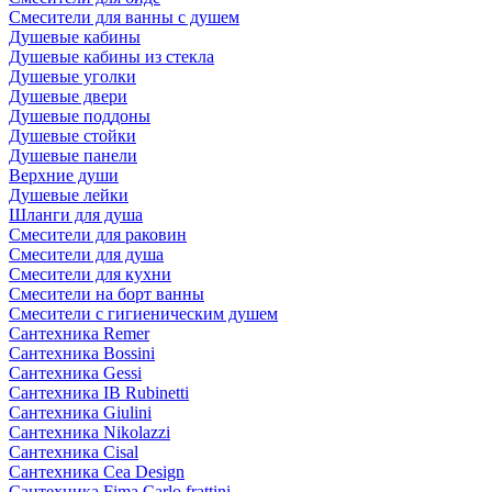
Смесители для ванны с душем
Душевые кабины
Душевые кабины из стекла
Душевые уголки
Душевые двери
Душевые поддоны
Душевые стойки
Душевые панели
Верхние души
Душевые лейки
Шланги для душа
Смесители для раковин
Смесители для душа
Смесители для кухни
Смесители на борт ванны
Смесители с гигиеническим душем
Сантехника Remer
Сантехника Bossini
Сантехника Gessi
Сантехника IB Rubinetti
Сантехника Giulini
Сантехника Nikolazzi
Сантехника Cisal
Сантехника Cea Design
Сантехника Fima Carlo frattini