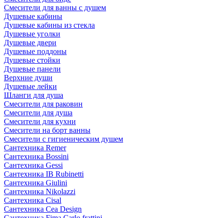
Смесители для ванны с душем
Душевые кабины
Душевые кабины из стекла
Душевые уголки
Душевые двери
Душевые поддоны
Душевые стойки
Душевые панели
Верхние души
Душевые лейки
Шланги для душа
Смесители для раковин
Смесители для душа
Смесители для кухни
Смесители на борт ванны
Смесители с гигиеническим душем
Сантехника Remer
Сантехника Bossini
Сантехника Gessi
Сантехника IB Rubinetti
Сантехника Giulini
Сантехника Nikolazzi
Сантехника Cisal
Сантехника Cea Design
Сантехника Fima Carlo frattini