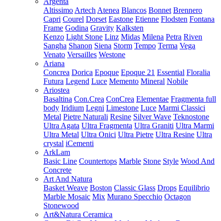
Argenta
Altissimo
Artech
Atenea
Blancos
Bonnet
Brennero
Capri
Courel
Dorset
Eastone
Etienne
Flodsten
Fontana
Frame
Godina
Gravity
Kalksten
Kenzo
Light Stone
Linz
Midas
Milena
Petra
Riven
Sangha
Shanon
Siena
Storm
Tempo
Terma
Vega
Venato
Versailles
Westone
Ariana
Concrea
Dorica
Epoque
Epoque 21
Essential
Floralia
Futura
Legend
Luce
Memento
Mineral
Nobile
Ariostea
Basaltina
Con.Crea
ConCrea
Elementae
Fragmenta full
body
Iridium
Legni
Limestone
Luce
Marmi Classici
Metal
Pietre Naturali
Resine
Silver Wave
Teknostone
Ultra Agata
Ultra Fragmenta
Ultra Graniti
Ultra Marmi
Ultra Metal
Ultra Onici
Ultra Pietre
Ultra Resine
Ultra
crystal
iCementi
ArkLam
Basic Line
Countertops
Marble
Stone
Style
Wood And
Concrete
Art And Natura
Basket Weave
Boston
Classic Glass
Drops
Equilibrio
Marble Mosaic
Mix
Murano Specchio
Octagon
Stonewood
Art&Natura Ceramica