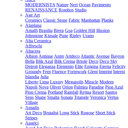
MODERNISTA
Nature
Neri
Ocean
Pavimento
RENAISSANCE
Rombos
Studio
Age Art
Ceramics
Classic Stone
Fabric
Manhattan
Planks
Alaplana
Amalfi
Brasilia
Brera
Goa
Golden Hill
Illusion
Johnstone
Kinsale
Pune
Ripley
Urano
Alta Ceramica
Affreschi
Altacera
Albion
Antique
Antre
Artdeco
Atlantic
Avenue
Bayron
Bella
Blik Azul
Blik Crema
Briole
Deco
Deco Sky
Detroit
Eleganza
Elemento
Elite
Enigma
Eterna
Felicity
Groundy
Fern
Fluence
Formwork
Glent
Imprint
Interni
Islandia
Julia
Liberto
Lima
Luxury
Megapolis
Miracle
Modern
Napoli
Nova
Oliver
Orion
Palmira
Paradise
Pion Azul
Pion Crema
Portland
Rainfall
Rejina
Resort
Santos
Sens
Shape
Smalta
Sonata
Triangle
Veronica
Vertus
Village
Amadis
Art Deco
Brutalist
Long Stick
Rugose
Short Stick
Stripes
Aparici