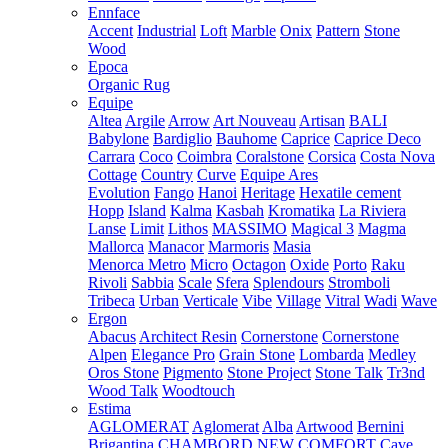
Ennface
Accent
Industrial
Loft
Marble
Onix
Pattern
Stone
Wood
Epoca
Organic Rug
Equipe
Altea
Argile
Arrow
Art Nouveau
Artisan
BALI
Babylone
Bardiglio
Bauhome
Caprice
Caprice Deco
Carrara
Coco
Coimbra
Coralstone
Corsica
Costa Nova
Cottage
Country
Curve
Equipe Ares
Evolution
Fango
Hanoi
Heritage
Hexatile cement
Hopp
Island
Kalma
Kasbah
Kromatika
La Riviera
Lanse
Limit
Lithos
MASSIMO
Magical 3
Magma
Mallorca
Manacor
Marmoris
Masia
Menorca
Metro
Micro
Octagon
Oxide
Porto
Raku
Rivoli
Sabbia
Scale
Sfera
Splendours
Stromboli
Tribeca
Urban
Verticale
Vibe
Village
Vitral
Wadi
Wave
Ergon
Abacus
Architect Resin
Cornerstone
Cornerstone
Alpen
Elegance Pro
Grain Stone
Lombarda
Medley
Oros Stone
Pigmento
Stone Project
Stone Talk
Tr3nd
Wood Talk
Woodtouch
Estima
AGLOMERAT
Aglomerat
Alba
Artwood
Bernini
Brigantina
CHAMBORD NEW
COMFORT
Cave