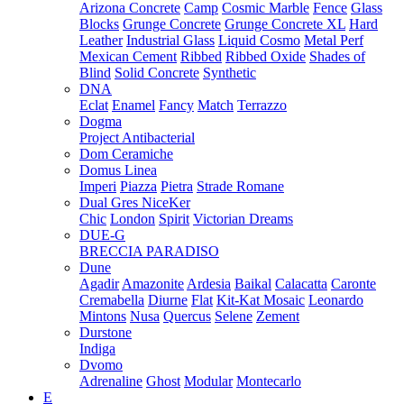
Arizona Concrete
Camp
Cosmic Marble
Fence
Glass
Blocks
Grunge Concrete
Grunge Concrete XL
Hard
Leather
Industrial Glass
Liquid Cosmo
Metal Perf
Mexican Cement
Ribbed
Ribbed Oxide
Shades of
Blind
Solid Concrete
Synthetic
DNA
Eclat
Enamel
Fancy
Match
Terrazzo
Dogma
Project Antibacterial
Dom Ceramiche
Domus Linea
Imperi
Piazza
Pietra
Strade Romane
Dual Gres NiceKer
Chic
London
Spirit
Victorian Dreams
DUE-G
BRECCIA PARADISO
Dune
Agadir
Amazonite
Ardesia
Baikal
Calacatta
Caronte
Cremabella
Diurne
Flat
Kit-Kat Mosaic
Leonardo
Mintons
Nusa
Quercus
Selene
Zement
Durstone
Indiga
Dvomo
Adrenaline
Ghost
Modular
Montecarlo
E