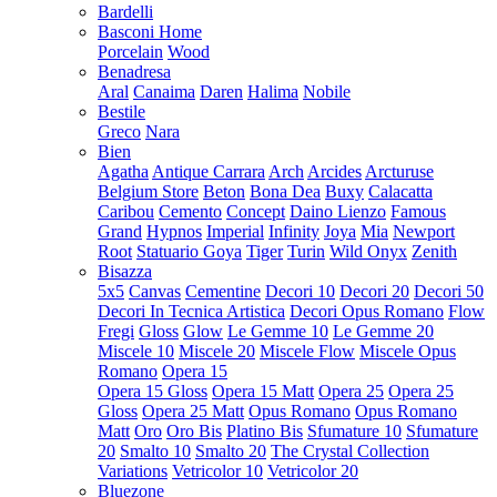
Bardelli
Basconi Home
Porcelain
Wood
Benadresa
Aral
Canaima
Daren
Halima
Nobile
Bestile
Greco
Nara
Bien
Agatha
Antique Carrara
Arch
Arcides
Arcturuse
Belgium Store
Beton
Bona Dea
Buxy
Calacatta
Caribou
Cemento
Concept
Daino Lienzo
Famous
Grand
Hypnos
Imperial
Infinity
Joya
Mia
Newport
Root
Statuario Goya
Tiger
Turin
Wild Onyx
Zenith
Bisazza
5x5
Canvas
Cementine
Decori 10
Decori 20
Decori 50
Decori In Tecnica Artistica
Decori Opus Romano
Flow
Fregi
Gloss
Glow
Le Gemme 10
Le Gemme 20
Miscele 10
Miscele 20
Miscele Flow
Miscele Opus
Romano
Opera 15
Opera 15 Gloss
Opera 15 Matt
Opera 25
Opera 25
Gloss
Opera 25 Matt
Opus Romano
Opus Romano
Matt
Oro
Oro Bis
Platino Bis
Sfumature 10
Sfumature
20
Smalto 10
Smalto 20
The Crystal Collection
Variations
Vetricolor 10
Vetricolor 20
Bluezone