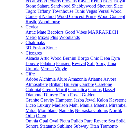
Pecanwood
Polaris
Provans
Raven
Rento
Rock
Royal
Stone
Sahara
Sandwood
Shabbywood
Shevron
Slate
Tagro
Tiffany
Townhouse
Tunis
Vegas
Versal
Wood
Concept Natural
Wood Concept Prime
Wood Concept
Rustic
Woodhouse
Cevica
Antic Mate
Becolors
Good Vibes
MARRAKECH
Metro
Mixes
Plus
Woodlands
Chakmaks
3D Fusion Stone
Cicogres
Alsacia
Artic Wood
Bernini
Borgo
Chic
Deba
Eyra
Louvre
Palatino
Parisien
Revival
Soft
Story
Tinia
Umbria
Verona
Vinyle
Cifre
Adobe
Alchimia
Alure
Amazonia
Arianne
Arvora
Atmosphere
Brillant
Bulevar
Cambre
Casetone
Colonial
Crema Marfil
Cromatica
Cronos
Dassel
Diamond
Dimsey
Drop
Fossil
Golden
Granite
Gravity
Hampton
Jazba
Jewel
Kalon
Keystone
Liceo
Luxury
Madison
Mahi
Manila
Materia
Mirambel
Mitral
Montblanc
Nautalis
Nebraska Colours
Nordik
Odin
Oken
Omnia
Opal
Oval
Pietra
Pulido
Pure
Rovere
Sea
Solid
Sonora
Statuario
Sublime
Subway
Titan
Tramonto