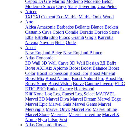
Ceppo Di Gre
Marmo
Moderno
Moderno Beton
Moderno Stucco
Onyx
Slate
Travertino
Una Pietra
Artcer
1Xl
2Xl
Cement
Eco Marble
Marble
Onix
Wood
Arte
Aldea
Amazonia
Barbados
Bellante
Blanca
Broken
Castanio
Cava
Colori
Coralle
Dorado
Dorado Stone
Elba
Estrella
Etno
Fuoco
Graniti
Grigia
Karyntia
Navara
Navona
Nella
Onde
Ascot
New England Beige
New England Bianco
Atlas Concorde
3D Wall
3D Wall Carve
3D Wall Design
3Д Вайт
Волл
AXI
Aix
Aplomb
Boost
Boost Balance
Boost
Color
Boost Expression
Boost Icor
Boost Mineral
Boost Mix
Boost Natural
Boost Natural Pro
Boost Pro
Boost Stone
Boost Vision
Brave
Canone Inverso
ETIC
ETIC PRO
Entice
Exence
Heartwood
Klif
Kone
Log
Log Cansei
Log Select
MARVEL
Marvel 3D
Marvel Diva
Marvel Dream
Marvel Edge
Marvel Epic
Marvel Gala
Marvel Gems
Marvel
Meraviglia
Marvel Onyx
Marvel Pro
Marvel Shine
Marvel Stone
Marvel T
Marvel Travertine
Marvel X
Norde
Nyra
Prism
Vest
Atlas Concorde Russia