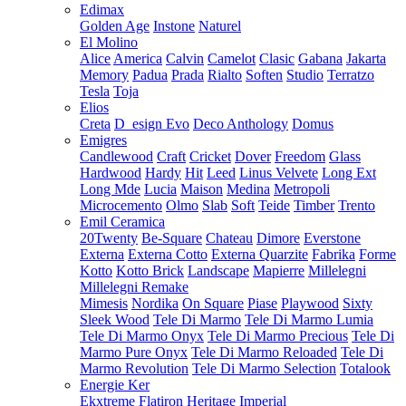
Edimax
Golden Age
Instone
Naturel
El Molino
Alice
America
Calvin
Camelot
Clasic
Gabana
Jakarta
Memory
Padua
Prada
Rialto
Soften
Studio
Terratzo
Tesla
Toja
Elios
Creta
D_esign Evo
Deco Anthology
Domus
Emigres
Candlewood
Craft
Cricket
Dover
Freedom
Glass
Hardwood
Hardy
Hit
Leed
Linus Velvete
Long Ext
Long Mde
Lucia
Maison
Medina
Metropoli
Microcemento
Olmo
Slab
Soft
Teide
Timber
Trento
Emil Ceramica
20Twenty
Be-Square
Chateau
Dimore
Everstone
Externa
Externa Cotto
Externa Quarzite
Fabrika
Forme
Kotto
Kotto Brick
Landscape
Mapierre
Millelegni
Millelegni Remake
Mimesis
Nordika
On Square
Piase
Playwood
Sixty
Sleek Wood
Tele Di Marmo
Tele Di Marmo Lumia
Tele Di Marmo Onyx
Tele Di Marmo Precious
Tele Di
Marmo Pure Onyx
Tele Di Marmo Reloaded
Tele Di
Marmo Revolution
Tele Di Marmo Selection
Totalook
Energie Ker
Ekxtreme
Flatiron
Heritage
Imperial