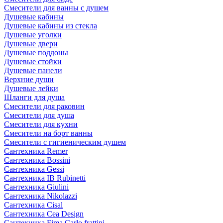
Смесители для ванны с душем
Душевые кабины
Душевые кабины из стекла
Душевые уголки
Душевые двери
Душевые поддоны
Душевые стойки
Душевые панели
Верхние души
Душевые лейки
Шланги для душа
Смесители для раковин
Смесители для душа
Смесители для кухни
Смесители на борт ванны
Смесители с гигиеническим душем
Сантехника Remer
Сантехника Bossini
Сантехника Gessi
Сантехника IB Rubinetti
Сантехника Giulini
Сантехника Nikolazzi
Сантехника Cisal
Сантехника Cea Design
Сантехника Fima Carlo frattini