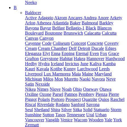
Neeko
B
Baldocer
Active
Adaggio
Akrom
Ancares
Andrea
Anore
Arkety
Arlon
Athenea
Atlantida
Baker
Balmoral
Barkley
Bayona
Bayur
Belfast
Bellagio-1
Black
Blancos
Boulevard
Boutonne
Brunswich
Calacatta
Calcutta
Canvas
Canyon
Cayenne
Code
Coliseum
Concept
Concrete
Coverty
Cream
Cream Chamber
Delf
Detroit
Ducale
Edges
Eleganza
Elyt
Enna
Epping
Eternal
Even
Fox
Grace
Grafton
Greystone
Habitat
Hakea
Hannover
Hardwood
Hedby
Hydra
Iceland
Invictus
June
Kaliva
Kamba
Kauri
Kavala
Kotibe
Kunny
Larchwood
Leeds
Liverpool
Lux Marmorea
Maia
Maine
Maryland
Michigan
Milos
Mon
Muretto
Naoki
Navora
Neve
Satin
Nexside
Nikea
Nimes
Niove
Noah
Ohio
Oneway
Otawa
Oxiline
Ozone
Parsel
Patmos
Pembrey
Pienza
Pierre
Piggot
Polaris
Portoro
Prospect
Quarzite
Quios
Raschel
Riscal
Riverdale
Rodano
Sanford
Savona
Seul
Shetland
Shira
Silver
Sitka
Solid
Statuario
Storm
Sunshine
Sutton
Tasos
Tennessee
Ural
Urban
Vancouver
Vanglih
Venice
Wacom
Wooden
Yale
York
Zermatt