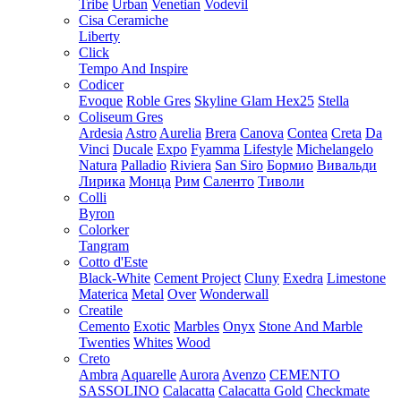
Tribe
Urban
Venetian
Vodevil
Cisa Ceramiche
Liberty
Click
Tempo And Inspire
Codicer
Evoque
Roble Gres
Skyline Glam Hex25
Stella
Coliseum Gres
Ardesia
Astro
Aurelia
Brera
Canova
Contea
Creta
Da
Vinci
Ducale
Expo
Fyamma
Lifestyle
Michelangelo
Natura
Palladio
Riviera
San Siro
Бормио
Вивальди
Лирика
Монца
Рим
Саленто
Тиволи
Colli
Byron
Colorker
Tangram
Cotto d'Este
Black-White
Cement Project
Cluny
Exedra
Limestone
Materica
Metal
Over
Wonderwall
Creatile
Cemento
Exotic
Marbles
Onyx
Stone And Marble
Twenties
Whites
Wood
Creto
Ambra
Aquarelle
Aurora
Avenzo
CEMENTO
SASSOLINO
Calacatta
Calacatta Gold
Checkmate