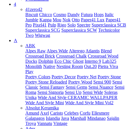
4
41zero42
Biscuit
Chicco
Cosmo
Dandy
Futura
Hops
Italic
Jumble
Kappa
Mou
Nok
Otto
Paper41 Lux
Paper41
Pro
Pixel41
Pulp
Rigo
Solo
Spectre
Superclassica SCB
Superclassica SCG
Superclassica SCW
Technicolor
Two
Wigwag
A
ABK
Alpes Raw
Alpes Wide
Alterego
Atlantis
Blend
Crossroad Brick
Crossroad Chalk
Crossroad Wood
Docks
Dolphin
Eco Chic
Ghost
Interno 9
Lab325
Monolith
Native
Nesting Room
Out.20
Pietra Viva
Play
Poetry Colors
Poetry Decor
Poetry Net
Poetry Stone
Poetry Stone Reloaded
Poetry Wood
Sensi 900
Sensi
Classic
Sensi Fantasy
Sensi Gems
Sensi Nuance
Sensi
Roma
Sensi Signoria
Sensi Up
Sensi Wide
Soleras
Unika
Wide And Style CERAMIC WALLPAPER
Wide And Style Mini
Wide And Style Mini Vol2
Absolut Keramika
Amund
Axel
Caristo
Celebes
Corfu
Ellesmere
Galapagos
Islandia
Java
Marshall
Mindanao
Sajalin
Troya
Vannatu
Vintage
Adex