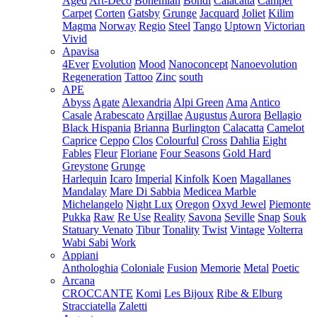
Aged
Art-Deco
Bohemian
Bondi
Calacatta
Camper
Carpet
Corten
Gatsby
Grunge
Jacquard
Joliet
Kilim
Magma
Norway
Regio
Steel
Tango
Uptown
Victorian
Vivid
Apavisa
4Ever
Evolution
Mood
Nanoconcept
Nanoevolution
Regeneration
Tattoo
Zinc
south
APE
Abyss
Agate
Alexandria
Alpi Green
Ama
Antico
Casale
Arabescato
Argillae
Augustus
Aurora
Bellagio
Black Hispania
Brianna
Burlington
Calacatta
Camelot
Caprice
Ceppo
Clos
Colourful
Cross
Dahlia
Eight
Fables
Fleur
Floriane
Four Seasons
Gold Hard
Greystone
Grunge
Harlequin
Icaro
Imperial
Kinfolk
Koen
Magallanes
Mandalay
Mare Di Sabbia
Medicea Marble
Michelangelo
Night Lux
Oregon
Oxyd Jewel
Piemonte
Pukka
Raw
Re Use
Reality
Savona
Seville
Snap
Souk
Statuary Venato
Tibur
Tonality
Twist
Vintage
Volterra
Wabi Sabi
Work
Appiani
Anthologhia
Coloniale
Fusion
Memorie
Metal
Poetic
Arcana
CROCCANTE
Komi
Les Bijoux
Ribe & Elburg
Stracciatella
Zaletti