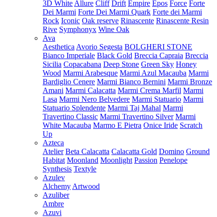
3D White
Allure
Cliff
Drift
Empire
Epos
Force
Forte
Dei Marmi
Forte Dei Marmi Quark
Forte dei Marmi
Rock
Iconic
Oak reserve
Rinascente
Rinascente Resin
Rive
Symphonyx
Wine Oak
Ava
Aesthetica
Avorio Segesta
BOLGHERI STONE
Bianco Imperiale
Black Gold
Breccia Capraia
Breccia
Sicilia
Copacabana
Deep Stone
Green Sky
Honey
Wood
Marmi Arabesque
Marmi Azul Macauba
Marmi
Bardiglio Cenere
Marmi Bianco Bernini
Marmi Bronze
Amani
Marmi Calacatta
Marmi Crema Marfil
Marmi
Lasa
Marmi Nero Belvedere
Marmi Statuario
Marmi
Statuario Splendente
Marmi Taj Mahal
Marmi
Travertino Classic
Marmi Travertino Silver
Marmi
White Macauba
Marmo E Pietra
Onice Iride
Scratch
Up
Azteca
Atelier
Beta Calacatta
Calacatta Gold
Domino
Ground
Habitat
Moonland
Moonlight
Passion
Penelope
Synthesis
Textyle
Azulev
Alchemy
Artwood
Azuliber
Ambre
Azuvi