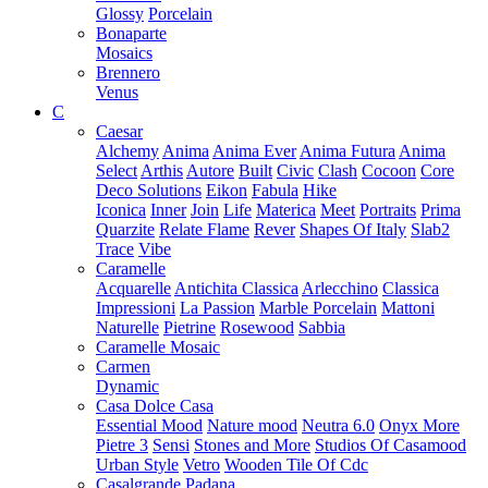
Glossy
Porcelain
Bonaparte
Mosaics
Brennero
Venus
C
Caesar
Alchemy
Anima
Anima Ever
Anima Futura
Anima
Select
Arthis
Autore
Built
Civic
Clash
Cocoon
Core
Deco Solutions
Eikon
Fabula
Hike
Iconica
Inner
Join
Life
Materica
Meet
Portraits
Prima
Quarzite
Relate Flame
Rever
Shapes Of Italy
Slab2
Trace
Vibe
Caramelle
Acquarelle
Antichita Classica
Arlecchino
Classica
Impressioni
La Passion
Marble Porcelain
Mattoni
Naturelle
Pietrine
Rosewood
Sabbia
Caramelle Mosaic
Carmen
Dynamic
Casa Dolce Casa
Essential Mood
Nature mood
Neutra 6.0
Onyx More
Pietre 3
Sensi
Stones and More
Studios Of Casamood
Urban Style
Vetro
Wooden Tile Of Cdc
Casalgrande Padana