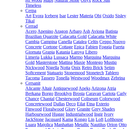
Hi Wood
Maps
Natural Stone
Onyx
Rock Salt
Timeless
Cerpa
Art
Evora
Iceberg
Isar
Lester
Materia
Obi
Oxido
Sisley
Tikal
Cerrad
Acero
Apenino
Aragon
Arbaro
Ash
Aviona
Batista
Brazilian Quarzite
Calacatta Gold
Calacatta White
Cambia
Campina
Canella
Catalea
Celtis
Ceppo Nuovo
Concrete
Cortone
Cottage
Epica
Fabien
Foggia
Fuerta
Giornata
Grapia
Katania
Laroya
Libero
Limeria
Lukka
Lussaca
Marmo
Marquina
Marquina
Gold
Masterstone
Mattina
Maxie
Montego
Mustiq
Nickwood
Nigella
Notta
Onix
Retro Brick
Setim
Softcement
Statuario
Stonemood
Stonetech
Tablero
Tacoma
Tassero
Tonella
Westwood
Woodmax
Zebrina
Cersanit
Alicante
Altair
Antiquewood
Apeks
Arizona
Atria
Berkana
Borgo
Brooklyn
Brosta
Caravan
Cariota
Carly
Chance
Chantal
Chesterwood
Coliseum
Colorwood
Concretewood
Dallas
Deco
Eilat
Etna
Exterio
Finwood
Floralwood
Glory
Granite
Grey Shades
Harbourwood
Hugge
Industrialwood
Ingir
Ivory
JackStone
Jacquard
Kama
Kongo
Lin
Loft
Lofthouse
Luara
Majolica
Manhattan
Metallic
Nautilus
Orion
Otto