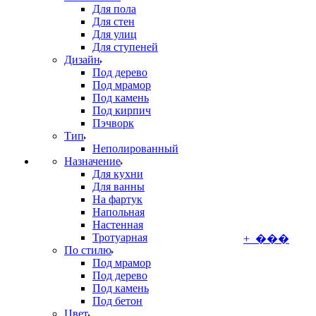
Для пола
Для стен
Для улиц
Для ступеней
Дизайн
Под дерево
Под мрамор
Под камень
Под кирпич
Пэчворк
Тип
Неполированный
Назначение
Для кухни
Для ванны
На фартук
Напольная
Настенная
Тротуарная
+ ���
По стилю
Под мрамор
Под дерево
Под камень
Под бетон
Цвет