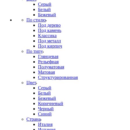
Серый
Белый
Бежевый
По стилю
Под дерево
Под камень
Классика
Под металл
Под кирпич
По типу
Глянцевая
Рельефная
Полуматовая
Матовая
Структурированная
Цвет
Серый
Белый
Бежевый
Коричневый
Черный
Синий
Страна
Италия
Испания