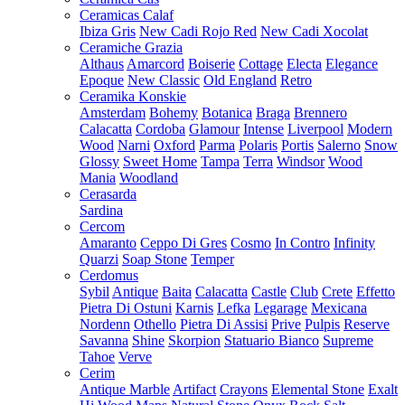
Ceramicas Calaf
Ibiza Gris
New Cadi Rojo Red
New Cadi Xocolat
Ceramiche Grazia
Althaus
Amarcord
Boiserie
Cottage
Electa
Elegance
Epoque
New Classic
Old England
Retro
Ceramika Konskie
Amsterdam
Bohemy
Botanica
Braga
Brennero
Calacatta
Cordoba
Glamour
Intense
Liverpool
Modern
Wood
Narni
Oxford
Parma
Polaris
Portis
Salerno
Snow
Glossy
Sweet Home
Tampa
Terra
Windsor
Wood
Mania
Woodland
Cerasarda
Sardina
Cercom
Amaranto
Ceppo Di Gres
Cosmo
In Contro
Infinity
Quarzi
Soap Stone
Temper
Cerdomus
Sybil
Antique
Baita
Calacatta
Castle
Club
Crete
Effetto
Pietra Di Ostuni
Karnis
Lefka
Legarage
Mexicana
Nordenn
Othello
Pietra Di Assisi
Prive
Pulpis
Reserve
Savanna
Shine
Skorpion
Statuario Bianco
Supreme
Tahoe
Verve
Cerim
Antique Marble
Artifact
Crayons
Elemental Stone
Exalt