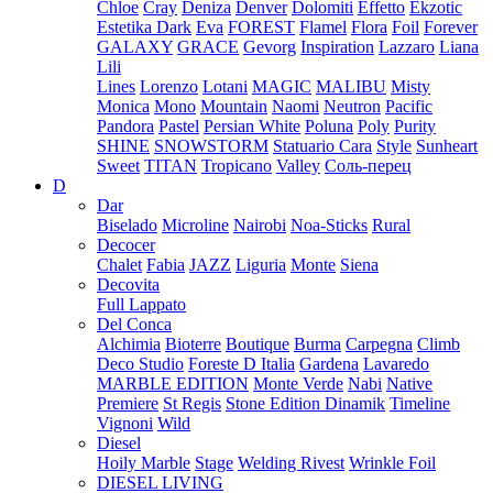
Chloe
Cray
Deniza
Denver
Dolomiti
Effetto
Ekzotic
Estetika Dark
Eva
FOREST
Flamel
Flora
Foil
Forever
GALAXY
GRACE
Gevorg
Inspiration
Lazzaro
Liana
Lili
Lines
Lorenzo
Lotani
MAGIC
MALIBU
Misty
Monica
Mono
Mountain
Naomi
Neutron
Pacific
Pandora
Pastel
Persian White
Poluna
Poly
Purity
SHINE
SNOWSTORM
Statuario Cara
Style
Sunheart
Sweet
TITAN
Tropicano
Valley
Соль-перец
D
Dar
Biselado
Microline
Nairobi
Noa-Sticks
Rural
Decocer
Chalet
Fabia
JAZZ
Liguria
Monte
Siena
Decovita
Full Lappato
Del Conca
Alchimia
Bioterre
Boutique
Burma
Carpegna
Climb
Deco Studio
Foreste D Italia
Gardena
Lavaredo
MARBLE EDITION
Monte Verde
Nabi
Native
Premiere
St Regis
Stone Edition Dinamik
Timeline
Vignoni
Wild
Diesel
Hoily Marble
Stage
Welding Rivest
Wrinkle Foil
DIESEL LIVING