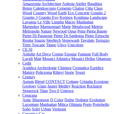
Amazzonia
Architecture
Ardesia
Atelier
Basaltina
Beton
Caleidoscopio
Cemento
Chalon
Citta
Class
Wood
Country Wood
Earth
Eco Concrete
Granito 2
Granito 3
Granito Evo
Kerinox
Kontinua
Landscape
Lavagna
Le Ville
Limpha
Macro
Manhattan
Marmoker
Marmosmart
Marte
Metalwood
Meteor
Metropolis
Nature
Newood
Opus
Petra
Pietra Bauge
Pietre Di Paragone
Pietre Di Sardegna
Pietre Etrusche
Resina
Spazio
Steeltech
Stonewash
Tavolato
Terrazzo
Terre Toscane
Titano
Ulivo
Unicolore
CE.SI
Antislip
Art Deco
Cosmo
Epoque
Fantasie
Full Body
Lucidi
Matt
Mosaici Atlantica
Mosaici Hellas
Ottagono
Cedit
Araldica
Archeologie
Chimera
Cromatica
Euridice
Matrice
Policroma
Rilievi
Storie
Tesori
Century
Aurum
Blend
CONTACT
Cottage
Cristalia
Ecostone
Geology
Glam
Jasper
Medley
Reaction
Rocknest
Stonerock
Titan
Two 0
Uptown
Ceracasa
Antic
Bluemoon
D Color
Dafne
Dolmen
Evolution
Lucentum
Manhattan
Mitica
Olimpia
Porto
Portobello
Soho
Solei
Urban
Vermont
Ceramica Cas