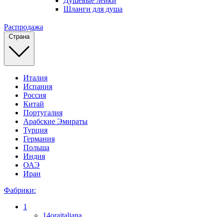
Душевые лейки
Шланги для душа
Распродажа
Страна
Италия
Испания
Россия
Китай
Португалия
Арабские Эмираты
Турция
Германия
Польша
Индия
ОАЭ
Иран
Фабрики:
1
14oraitaliana