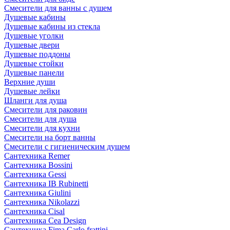
Смесители для ванны с душем
Душевые кабины
Душевые кабины из стекла
Душевые уголки
Душевые двери
Душевые поддоны
Душевые стойки
Душевые панели
Верхние души
Душевые лейки
Шланги для душа
Смесители для раковин
Смесители для душа
Смесители для кухни
Смесители на борт ванны
Смесители с гигиеническим душем
Сантехника Remer
Сантехника Bossini
Сантехника Gessi
Сантехника IB Rubinetti
Сантехника Giulini
Сантехника Nikolazzi
Сантехника Cisal
Сантехника Cea Design
Сантехника Fima Carlo frattini