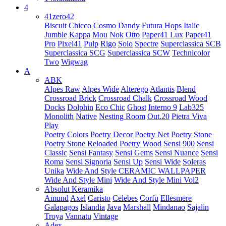
4
41zero42
Biscuit
Chicco
Cosmo
Dandy
Futura
Hops
Italic
Jumble
Kappa
Mou
Nok
Otto
Paper41 Lux
Paper41
Pro
Pixel41
Pulp
Rigo
Solo
Spectre
Superclassica SCB
Superclassica SCG
Superclassica SCW
Technicolor
Two
Wigwag
A
ABK
Alpes Raw
Alpes Wide
Alterego
Atlantis
Blend
Crossroad Brick
Crossroad Chalk
Crossroad Wood
Docks
Dolphin
Eco Chic
Ghost
Interno 9
Lab325
Monolith
Native
Nesting Room
Out.20
Pietra Viva
Play
Poetry Colors
Poetry Decor
Poetry Net
Poetry Stone
Poetry Stone Reloaded
Poetry Wood
Sensi 900
Sensi
Classic
Sensi Fantasy
Sensi Gems
Sensi Nuance
Sensi
Roma
Sensi Signoria
Sensi Up
Sensi Wide
Soleras
Unika
Wide And Style CERAMIC WALLPAPER
Wide And Style Mini
Wide And Style Mini Vol2
Absolut Keramika
Amund
Axel
Caristo
Celebes
Corfu
Ellesmere
Galapagos
Islandia
Java
Marshall
Mindanao
Sajalin
Troya
Vannatu
Vintage
Adex