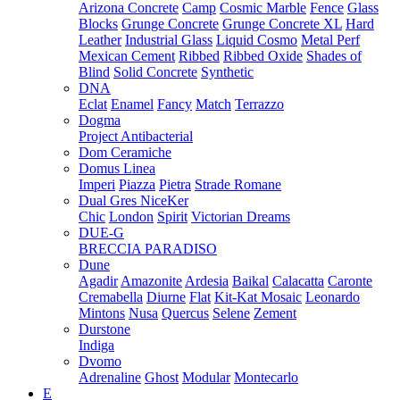
Arizona Concrete
Camp
Cosmic Marble
Fence
Glass
Blocks
Grunge Concrete
Grunge Concrete XL
Hard
Leather
Industrial Glass
Liquid Cosmo
Metal Perf
Mexican Cement
Ribbed
Ribbed Oxide
Shades of
Blind
Solid Concrete
Synthetic
DNA
Eclat
Enamel
Fancy
Match
Terrazzo
Dogma
Project Antibacterial
Dom Ceramiche
Domus Linea
Imperi
Piazza
Pietra
Strade Romane
Dual Gres NiceKer
Chic
London
Spirit
Victorian Dreams
DUE-G
BRECCIA PARADISO
Dune
Agadir
Amazonite
Ardesia
Baikal
Calacatta
Caronte
Cremabella
Diurne
Flat
Kit-Kat Mosaic
Leonardo
Mintons
Nusa
Quercus
Selene
Zement
Durstone
Indiga
Dvomo
Adrenaline
Ghost
Modular
Montecarlo
E