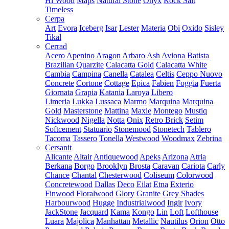
Hi Wood
Maps
Natural Stone
Onyx
Rock Salt
Timeless
Cerpa
Art
Evora
Iceberg
Isar
Lester
Materia
Obi
Oxido
Sisley
Tikal
Cerrad
Acero
Apenino
Aragon
Arbaro
Ash
Aviona
Batista
Brazilian Quarzite
Calacatta Gold
Calacatta White
Cambia
Campina
Canella
Catalea
Celtis
Ceppo Nuovo
Concrete
Cortone
Cottage
Epica
Fabien
Foggia
Fuerta
Giornata
Grapia
Katania
Laroya
Libero
Limeria
Lukka
Lussaca
Marmo
Marquina
Marquina
Gold
Masterstone
Mattina
Maxie
Montego
Mustiq
Nickwood
Nigella
Notta
Onix
Retro Brick
Setim
Softcement
Statuario
Stonemood
Stonetech
Tablero
Tacoma
Tassero
Tonella
Westwood
Woodmax
Zebrina
Cersanit
Alicante
Altair
Antiquewood
Apeks
Arizona
Atria
Berkana
Borgo
Brooklyn
Brosta
Caravan
Cariota
Carly
Chance
Chantal
Chesterwood
Coliseum
Colorwood
Concretewood
Dallas
Deco
Eilat
Etna
Exterio
Finwood
Floralwood
Glory
Granite
Grey Shades
Harbourwood
Hugge
Industrialwood
Ingir
Ivory
JackStone
Jacquard
Kama
Kongo
Lin
Loft
Lofthouse
Luara
Majolica
Manhattan
Metallic
Nautilus
Orion
Otto