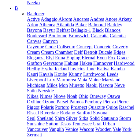
Neeko
B
Baldocer
Active
Adaggio
Akrom
Ancares
Andrea
Anore
Arkety
Arlon
Athenea
Atlantida
Baker
Balmoral
Barkley
Bayona
Bayur
Belfast
Bellagio-1
Black
Blancos
Boulevard
Boutonne
Brunswich
Calacatta
Calcutta
Canvas
Canyon
Cayenne
Code
Coliseum
Concept
Concrete
Coverty
Cream
Cream Chamber
Delf
Detroit
Ducale
Edges
Eleganza
Elyt
Enna
Epping
Eternal
Even
Fox
Grace
Grafton
Greystone
Habitat
Hakea
Hannover
Hardwood
Hedby
Hydra
Iceland
Invictus
June
Kaliva
Kamba
Kauri
Kavala
Kotibe
Kunny
Larchwood
Leeds
Liverpool
Lux Marmorea
Maia
Maine
Maryland
Michigan
Milos
Mon
Muretto
Naoki
Navora
Neve
Satin
Nexside
Nikea
Nimes
Niove
Noah
Ohio
Oneway
Otawa
Oxiline
Ozone
Parsel
Patmos
Pembrey
Pienza
Pierre
Piggot
Polaris
Portoro
Prospect
Quarzite
Quios
Raschel
Riscal
Riverdale
Rodano
Sanford
Savona
Seul
Shetland
Shira
Silver
Sitka
Solid
Statuario
Storm
Sunshine
Sutton
Tasos
Tennessee
Ural
Urban
Vancouver
Vanglih
Venice
Wacom
Wooden
Yale
York
Zermatt