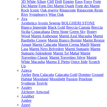
3D White
Allure
Cliff
Drift
Empire
Epos
Force
Forte
Dei Marmi
Forte Dei Marmi Quark
Forte dei Marmi
Rock
Iconic
Oak reserve
Rinascente
Rinascente Resin
Rive
Symphonyx
Wine Oak
Ava
Aesthetica
Avorio Segesta
BOLGHERI STONE
Bianco Imperiale
Black Gold
Breccia Capraia
Breccia
Sicilia
Copacabana
Deep Stone
Green Sky
Honey
Wood
Marmi Arabesque
Marmi Azul Macauba
Marmi
Bardiglio Cenere
Marmi Bianco Bernini
Marmi Bronze
Amani
Marmi Calacatta
Marmi Crema Marfil
Marmi
Lasa
Marmi Nero Belvedere
Marmi Statuario
Marmi
Statuario Splendente
Marmi Taj Mahal
Marmi
Travertino Classic
Marmi Travertino Silver
Marmi
White Macauba
Marmo E Pietra
Onice Iride
Scratch
Up
Azteca
Atelier
Beta Calacatta
Calacatta Gold
Domino
Ground
Habitat
Moonland
Moonlight
Passion
Penelope
Synthesis
Textyle
Azulev
Alchemy
Artwood
Azuliber
Ambre
Azuvi