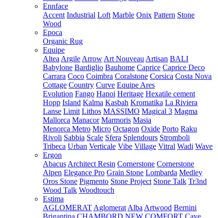
Ennface
Accent
Industrial
Loft
Marble
Onix
Pattern
Stone
Wood
Epoca
Organic Rug
Equipe
Altea
Argile
Arrow
Art Nouveau
Artisan
BALI
Babylone
Bardiglio
Bauhome
Caprice
Caprice Deco
Carrara
Coco
Coimbra
Coralstone
Corsica
Costa Nova
Cottage
Country
Curve
Equipe Ares
Evolution
Fango
Hanoi
Heritage
Hexatile cement
Hopp
Island
Kalma
Kasbah
Kromatika
La Riviera
Lanse
Limit
Lithos
MASSIMO
Magical 3
Magma
Mallorca
Manacor
Marmoris
Masia
Menorca
Metro
Micro
Octagon
Oxide
Porto
Raku
Rivoli
Sabbia
Scale
Sfera
Splendours
Stromboli
Tribeca
Urban
Verticale
Vibe
Village
Vitral
Wadi
Wave
Ergon
Abacus
Architect Resin
Cornerstone
Cornerstone
Alpen
Elegance Pro
Grain Stone
Lombarda
Medley
Oros Stone
Pigmento
Stone Project
Stone Talk
Tr3nd
Wood Talk
Woodtouch
Estima
AGLOMERAT
Aglomerat
Alba
Artwood
Bernini
Brigantina
CHAMBORD NEW
COMFORT
Cave