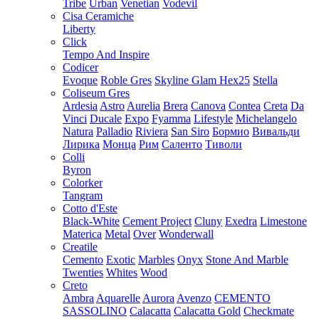
Tribe
Urban
Venetian
Vodevil
Cisa Ceramiche
Liberty
Click
Tempo And Inspire
Codicer
Evoque
Roble Gres
Skyline Glam Hex25
Stella
Coliseum Gres
Ardesia
Astro
Aurelia
Brera
Canova
Contea
Creta
Da
Vinci
Ducale
Expo
Fyamma
Lifestyle
Michelangelo
Natura
Palladio
Riviera
San Siro
Бормио
Вивальди
Лирика
Монца
Рим
Саленто
Тиволи
Colli
Byron
Colorker
Tangram
Cotto d'Este
Black-White
Cement Project
Cluny
Exedra
Limestone
Materica
Metal
Over
Wonderwall
Creatile
Cemento
Exotic
Marbles
Onyx
Stone And Marble
Twenties
Whites
Wood
Creto
Ambra
Aquarelle
Aurora
Avenzo
CEMENTO
SASSOLINO
Calacatta
Calacatta Gold
Checkmate