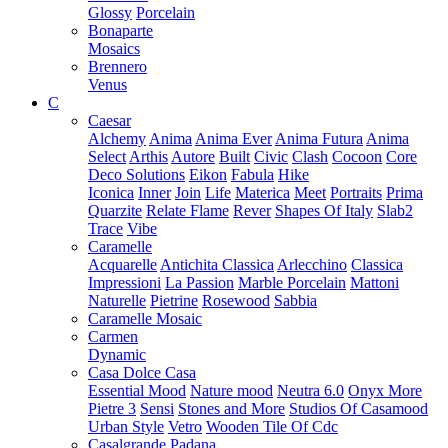
Glossy
Porcelain
Bonaparte
Mosaics
Brennero
Venus
C
Caesar
Alchemy
Anima
Anima Ever
Anima Futura
Anima
Select
Arthis
Autore
Built
Civic
Clash
Cocoon
Core
Deco Solutions
Eikon
Fabula
Hike
Iconica
Inner
Join
Life
Materica
Meet
Portraits
Prima
Quarzite
Relate Flame
Rever
Shapes Of Italy
Slab2
Trace
Vibe
Caramelle
Acquarelle
Antichita Classica
Arlecchino
Classica
Impressioni
La Passion
Marble Porcelain
Mattoni
Naturelle
Pietrine
Rosewood
Sabbia
Caramelle Mosaic
Carmen
Dynamic
Casa Dolce Casa
Essential Mood
Nature mood
Neutra 6.0
Onyx More
Pietre 3
Sensi
Stones and More
Studios Of Casamood
Urban Style
Vetro
Wooden Tile Of Cdc
Casalgrande Padana