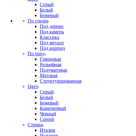
Серый
Белый
Бежевый
По стилю
Под дерево
Под камень
Классика
Под металл
Под кирпич
По типу
Глянцевая
Рельефная
Полуматовая
Матовая
Структурированная
Цвет
Серый
Белый
Бежевый
Коричневый
Черный
Синий
Страна
Италия
Испания