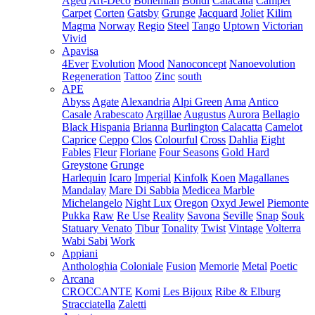
Aged
Art-Deco
Bohemian
Bondi
Calacatta
Camper
Carpet
Corten
Gatsby
Grunge
Jacquard
Joliet
Kilim
Magma
Norway
Regio
Steel
Tango
Uptown
Victorian
Vivid
Apavisa
4Ever
Evolution
Mood
Nanoconcept
Nanoevolution
Regeneration
Tattoo
Zinc
south
APE
Abyss
Agate
Alexandria
Alpi Green
Ama
Antico
Casale
Arabescato
Argillae
Augustus
Aurora
Bellagio
Black Hispania
Brianna
Burlington
Calacatta
Camelot
Caprice
Ceppo
Clos
Colourful
Cross
Dahlia
Eight
Fables
Fleur
Floriane
Four Seasons
Gold Hard
Greystone
Grunge
Harlequin
Icaro
Imperial
Kinfolk
Koen
Magallanes
Mandalay
Mare Di Sabbia
Medicea Marble
Michelangelo
Night Lux
Oregon
Oxyd Jewel
Piemonte
Pukka
Raw
Re Use
Reality
Savona
Seville
Snap
Souk
Statuary Venato
Tibur
Tonality
Twist
Vintage
Volterra
Wabi Sabi
Work
Appiani
Anthologhia
Coloniale
Fusion
Memorie
Metal
Poetic
Arcana
CROCCANTE
Komi
Les Bijoux
Ribe & Elburg
Stracciatella
Zaletti