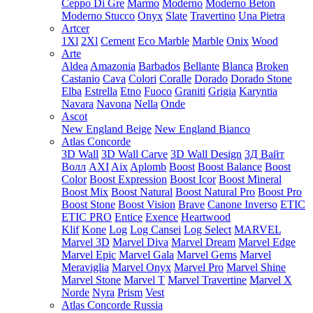
Ceppo Di Gre
Marmo
Moderno
Moderno Beton
Moderno Stucco
Onyx
Slate
Travertino
Una Pietra
Artcer
1Xl
2Xl
Cement
Eco Marble
Marble
Onix
Wood
Arte
Aldea
Amazonia
Barbados
Bellante
Blanca
Broken
Castanio
Cava
Colori
Coralle
Dorado
Dorado Stone
Elba
Estrella
Etno
Fuoco
Graniti
Grigia
Karyntia
Navara
Navona
Nella
Onde
Ascot
New England Beige
New England Bianco
Atlas Concorde
3D Wall
3D Wall Carve
3D Wall Design
3Д Вайт
Волл
AXI
Aix
Aplomb
Boost
Boost Balance
Boost
Color
Boost Expression
Boost Icor
Boost Mineral
Boost Mix
Boost Natural
Boost Natural Pro
Boost Pro
Boost Stone
Boost Vision
Brave
Canone Inverso
ETIC
ETIC PRO
Entice
Exence
Heartwood
Klif
Kone
Log
Log Cansei
Log Select
MARVEL
Marvel 3D
Marvel Diva
Marvel Dream
Marvel Edge
Marvel Epic
Marvel Gala
Marvel Gems
Marvel
Meraviglia
Marvel Onyx
Marvel Pro
Marvel Shine
Marvel Stone
Marvel T
Marvel Travertine
Marvel X
Norde
Nyra
Prism
Vest
Atlas Concorde Russia