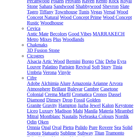
Pecanwood
Polaris
Provans
Raven
Rento
Rock
Royal
Stone
Sahara
Sandwood
Shabbywood
Shevron
Slate
Tagro
Tiffany
Townhouse
Tunis
Vegas
Versal
Wood
Concept Natural
Wood Concept Prime
Wood Concept
Rustic
Woodhouse
Cevica
Antic Mate
Becolors
Good Vibes
MARRAKECH
Metro
Mixes
Plus
Woodlands
Chakmaks
3D Fusion Stone
Cicogres
Alsacia
Artic Wood
Bernini
Borgo
Chic
Deba
Eyra
Louvre
Palatino
Parisien
Revival
Soft
Story
Tinia
Umbria
Verona
Vinyle
Cifre
Adobe
Alchimia
Alure
Amazonia
Arianne
Arvora
Atmosphere
Brillant
Bulevar
Cambre
Casetone
Colonial
Crema Marfil
Cromatica
Cronos
Dassel
Diamond
Dimsey
Drop
Fossil
Golden
Granite
Gravity
Hampton
Jazba
Jewel
Kalon
Keystone
Liceo
Luxury
Madison
Mahi
Manila
Materia
Mirambel
Mitral
Montblanc
Nautalis
Nebraska Colours
Nordik
Odin
Oken
Omnia
Opal
Oval
Pietra
Pulido
Pure
Rovere
Sea
Solid
Sonora
Statuario
Sublime
Subway
Titan
Tramonto