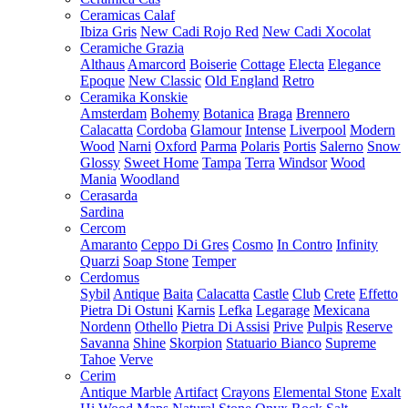
Ceramicas Calaf
Ibiza Gris
New Cadi Rojo Red
New Cadi Xocolat
Ceramiche Grazia
Althaus
Amarcord
Boiserie
Cottage
Electa
Elegance
Epoque
New Classic
Old England
Retro
Ceramika Konskie
Amsterdam
Bohemy
Botanica
Braga
Brennero
Calacatta
Cordoba
Glamour
Intense
Liverpool
Modern
Wood
Narni
Oxford
Parma
Polaris
Portis
Salerno
Snow
Glossy
Sweet Home
Tampa
Terra
Windsor
Wood
Mania
Woodland
Cerasarda
Sardina
Cercom
Amaranto
Ceppo Di Gres
Cosmo
In Contro
Infinity
Quarzi
Soap Stone
Temper
Cerdomus
Sybil
Antique
Baita
Calacatta
Castle
Club
Crete
Effetto
Pietra Di Ostuni
Karnis
Lefka
Legarage
Mexicana
Nordenn
Othello
Pietra Di Assisi
Prive
Pulpis
Reserve
Savanna
Shine
Skorpion
Statuario Bianco
Supreme
Tahoe
Verve
Cerim
Antique Marble
Artifact
Crayons
Elemental Stone
Exalt