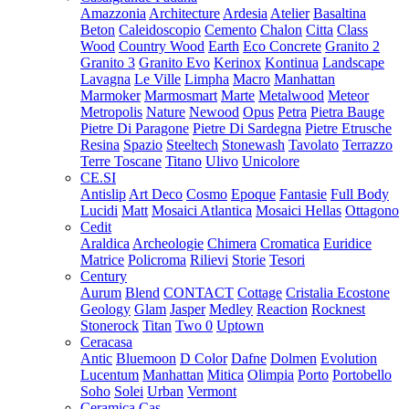
Amazzonia
Architecture
Ardesia
Atelier
Basaltina
Beton
Caleidoscopio
Cemento
Chalon
Citta
Class
Wood
Country Wood
Earth
Eco Concrete
Granito 2
Granito 3
Granito Evo
Kerinox
Kontinua
Landscape
Lavagna
Le Ville
Limpha
Macro
Manhattan
Marmoker
Marmosmart
Marte
Metalwood
Meteor
Metropolis
Nature
Newood
Opus
Petra
Pietra Bauge
Pietre Di Paragone
Pietre Di Sardegna
Pietre Etrusche
Resina
Spazio
Steeltech
Stonewash
Tavolato
Terrazzo
Terre Toscane
Titano
Ulivo
Unicolore
CE.SI
Antislip
Art Deco
Cosmo
Epoque
Fantasie
Full Body
Lucidi
Matt
Mosaici Atlantica
Mosaici Hellas
Ottagono
Cedit
Araldica
Archeologie
Chimera
Cromatica
Euridice
Matrice
Policroma
Rilievi
Storie
Tesori
Century
Aurum
Blend
CONTACT
Cottage
Cristalia
Ecostone
Geology
Glam
Jasper
Medley
Reaction
Rocknest
Stonerock
Titan
Two 0
Uptown
Ceracasa
Antic
Bluemoon
D Color
Dafne
Dolmen
Evolution
Lucentum
Manhattan
Mitica
Olimpia
Porto
Portobello
Soho
Solei
Urban
Vermont
Ceramica Cas