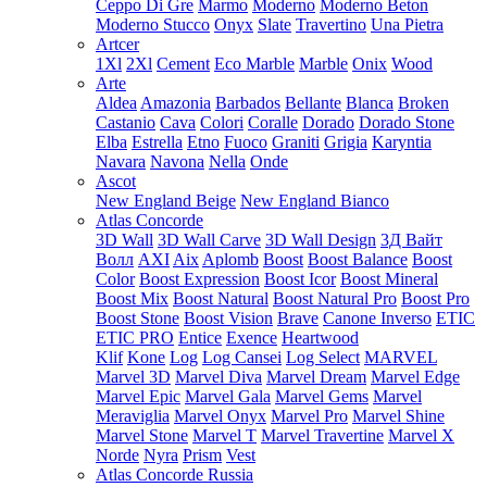
Ceppo Di Gre
Marmo
Moderno
Moderno Beton
Moderno Stucco
Onyx
Slate
Travertino
Una Pietra
Artcer
1Xl
2Xl
Cement
Eco Marble
Marble
Onix
Wood
Arte
Aldea
Amazonia
Barbados
Bellante
Blanca
Broken
Castanio
Cava
Colori
Coralle
Dorado
Dorado Stone
Elba
Estrella
Etno
Fuoco
Graniti
Grigia
Karyntia
Navara
Navona
Nella
Onde
Ascot
New England Beige
New England Bianco
Atlas Concorde
3D Wall
3D Wall Carve
3D Wall Design
3Д Вайт
Волл
AXI
Aix
Aplomb
Boost
Boost Balance
Boost
Color
Boost Expression
Boost Icor
Boost Mineral
Boost Mix
Boost Natural
Boost Natural Pro
Boost Pro
Boost Stone
Boost Vision
Brave
Canone Inverso
ETIC
ETIC PRO
Entice
Exence
Heartwood
Klif
Kone
Log
Log Cansei
Log Select
MARVEL
Marvel 3D
Marvel Diva
Marvel Dream
Marvel Edge
Marvel Epic
Marvel Gala
Marvel Gems
Marvel
Meraviglia
Marvel Onyx
Marvel Pro
Marvel Shine
Marvel Stone
Marvel T
Marvel Travertine
Marvel X
Norde
Nyra
Prism
Vest
Atlas Concorde Russia