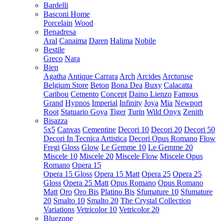
Bardelli
Basconi Home
Porcelain
Wood
Benadresa
Aral
Canaima
Daren
Halima
Nobile
Bestile
Greco
Nara
Bien
Agatha
Antique Carrara
Arch
Arcides
Arcturuse
Belgium Store
Beton
Bona Dea
Buxy
Calacatta
Caribou
Cemento
Concept
Daino Lienzo
Famous
Grand
Hypnos
Imperial
Infinity
Joya
Mia
Newport
Root
Statuario Goya
Tiger
Turin
Wild Onyx
Zenith
Bisazza
5x5
Canvas
Cementine
Decori 10
Decori 20
Decori 50
Decori In Tecnica Artistica
Decori Opus Romano
Flow
Fregi
Gloss
Glow
Le Gemme 10
Le Gemme 20
Miscele 10
Miscele 20
Miscele Flow
Miscele Opus
Romano
Opera 15
Opera 15 Gloss
Opera 15 Matt
Opera 25
Opera 25
Gloss
Opera 25 Matt
Opus Romano
Opus Romano
Matt
Oro
Oro Bis
Platino Bis
Sfumature 10
Sfumature
20
Smalto 10
Smalto 20
The Crystal Collection
Variations
Vetricolor 10
Vetricolor 20
Bluezone