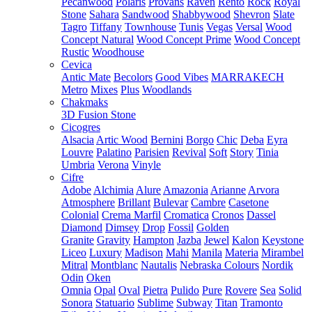
Pecanwood
Polaris
Provans
Raven
Rento
Rock
Royal
Stone
Sahara
Sandwood
Shabbywood
Shevron
Slate
Tagro
Tiffany
Townhouse
Tunis
Vegas
Versal
Wood
Concept Natural
Wood Concept Prime
Wood Concept
Rustic
Woodhouse
Cevica
Antic Mate
Becolors
Good Vibes
MARRAKECH
Metro
Mixes
Plus
Woodlands
Chakmaks
3D Fusion Stone
Cicogres
Alsacia
Artic Wood
Bernini
Borgo
Chic
Deba
Eyra
Louvre
Palatino
Parisien
Revival
Soft
Story
Tinia
Umbria
Verona
Vinyle
Cifre
Adobe
Alchimia
Alure
Amazonia
Arianne
Arvora
Atmosphere
Brillant
Bulevar
Cambre
Casetone
Colonial
Crema Marfil
Cromatica
Cronos
Dassel
Diamond
Dimsey
Drop
Fossil
Golden
Granite
Gravity
Hampton
Jazba
Jewel
Kalon
Keystone
Liceo
Luxury
Madison
Mahi
Manila
Materia
Mirambel
Mitral
Montblanc
Nautalis
Nebraska Colours
Nordik
Odin
Oken
Omnia
Opal
Oval
Pietra
Pulido
Pure
Rovere
Sea
Solid
Sonora
Statuario
Sublime
Subway
Titan
Tramonto