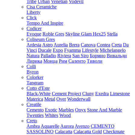
Tribe
Urban
Venetian
Vodevil
Cisa Ceramiche
Liberty
Click
Tempo And Inspire
Codicer
Evoque
Roble Gres
Skyline Glam Hex25
Stella
Coliseum Gres
Ardesia
Astro
Aurelia
Brera
Canova
Contea
Creta
Da
Vinci
Ducale
Expo
Fyamma
Lifestyle
Michelangelo
Natura
Palladio
Riviera
San Siro
Бормио
Вивальди
Лирика
Монца
Рим
Саленто
Тиволи
Colli
Byron
Colorker
Tangram
Cotto d'Este
Black-White
Cement Project
Cluny
Exedra
Limestone
Materica
Metal
Over
Wonderwall
Creatile
Cemento
Exotic
Marbles
Onyx
Stone And Marble
Twenties
Whites
Wood
Creto
Ambra
Aquarelle
Aurora
Avenzo
CEMENTO
SASSOLINO
Calacatta
Calacatta Gold
Checkmate