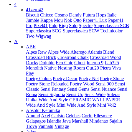
4
41zero42
Biscuit
Chicco
Cosmo
Dandy
Futura
Hops
Italic
Jumble
Kappa
Mou
Nok
Otto
Paper41 Lux
Paper41
Pro
Pixel41
Pulp
Rigo
Solo
Spectre
Superclassica SCB
Superclassica SCG
Superclassica SCW
Technicolor
Two
Wigwag
A
ABK
Alpes Raw
Alpes Wide
Alterego
Atlantis
Blend
Crossroad Brick
Crossroad Chalk
Crossroad Wood
Docks
Dolphin
Eco Chic
Ghost
Interno 9
Lab325
Monolith
Native
Nesting Room
Out.20
Pietra Viva
Play
Poetry Colors
Poetry Decor
Poetry Net
Poetry Stone
Poetry Stone Reloaded
Poetry Wood
Sensi 900
Sensi
Classic
Sensi Fantasy
Sensi Gems
Sensi Nuance
Sensi
Roma
Sensi Signoria
Sensi Up
Sensi Wide
Soleras
Unika
Wide And Style CERAMIC WALLPAPER
Wide And Style Mini
Wide And Style Mini Vol2
Absolut Keramika
Amund
Axel
Caristo
Celebes
Corfu
Ellesmere
Galapagos
Islandia
Java
Marshall
Mindanao
Sajalin
Troya
Vannatu
Vintage
Adex