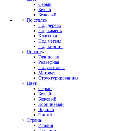
Серый
Белый
Бежевый
По стилю
Под дерево
Под камень
Классика
Под металл
Под кирпич
По типу
Глянцевая
Рельефная
Полуматовая
Матовая
Структурированная
Цвет
Серый
Белый
Бежевый
Коричневый
Черный
Синий
Страна
Италия
Испания