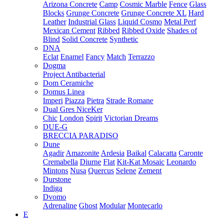
Arizona Concrete
Camp
Cosmic Marble
Fence
Glass
Blocks
Grunge Concrete
Grunge Concrete XL
Hard
Leather
Industrial Glass
Liquid Cosmo
Metal Perf
Mexican Cement
Ribbed
Ribbed Oxide
Shades of
Blind
Solid Concrete
Synthetic
DNA
Eclat
Enamel
Fancy
Match
Terrazzo
Dogma
Project Antibacterial
Dom Ceramiche
Domus Linea
Imperi
Piazza
Pietra
Strade Romane
Dual Gres NiceKer
Chic
London
Spirit
Victorian Dreams
DUE-G
BRECCIA PARADISO
Dune
Agadir
Amazonite
Ardesia
Baikal
Calacatta
Caronte
Cremabella
Diurne
Flat
Kit-Kat Mosaic
Leonardo
Mintons
Nusa
Quercus
Selene
Zement
Durstone
Indiga
Dvomo
Adrenaline
Ghost
Modular
Montecarlo
E