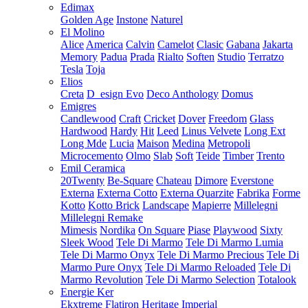
Edimax
Golden Age
Instone
Naturel
El Molino
Alice
America
Calvin
Camelot
Clasic
Gabana
Jakarta
Memory
Padua
Prada
Rialto
Soften
Studio
Terratzo
Tesla
Toja
Elios
Creta
D_esign Evo
Deco Anthology
Domus
Emigres
Candlewood
Craft
Cricket
Dover
Freedom
Glass
Hardwood
Hardy
Hit
Leed
Linus Velvete
Long Ext
Long Mde
Lucia
Maison
Medina
Metropoli
Microcemento
Olmo
Slab
Soft
Teide
Timber
Trento
Emil Ceramica
20Twenty
Be-Square
Chateau
Dimore
Everstone
Externa
Externa Cotto
Externa Quarzite
Fabrika
Forme
Kotto
Kotto Brick
Landscape
Mapierre
Millelegni
Millelegni Remake
Mimesis
Nordika
On Square
Piase
Playwood
Sixty
Sleek Wood
Tele Di Marmo
Tele Di Marmo Lumia
Tele Di Marmo Onyx
Tele Di Marmo Precious
Tele Di
Marmo Pure Onyx
Tele Di Marmo Reloaded
Tele Di
Marmo Revolution
Tele Di Marmo Selection
Totalook
Energie Ker
Ekxtreme
Flatiron
Heritage
Imperial