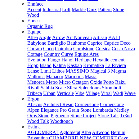
Ennface
Accent
Industrial
Loft
Marble
Onix
Pattern
Stone
Wood
Epoca
Organic Rug
Equipe
Altea
Argile
Arrow
Art Nouveau
Artisan
BALI
Babylone
Bardiglio
Bauhome
Caprice
Caprice Deco
Carrara
Coco
Coimbra
Coralstone
Corsica
Costa Nova
Cottage
Country
Curve
Equipe Ares
Evolution
Fango
Hanoi
Heritage
Hexatile cement
Hopp
Island
Kalma
Kasbah
Kromatika
La Riviera
Lanse
Limit
Lithos
MASSIMO
Magical 3
Magma
Mallorca
Manacor
Marmoris
Masia
Menorca
Metro
Micro
Octagon
Oxide
Porto
Raku
Rivoli
Sabbia
Scale
Sfera
Splendours
Stromboli
Tribeca
Urban
Verticale
Vibe
Village
Vitral
Wadi
Wave
Ergon
Abacus
Architect Resin
Cornerstone
Cornerstone
Alpen
Elegance Pro
Grain Stone
Lombarda
Medley
Oros Stone
Pigmento
Stone Project
Stone Talk
Tr3nd
Wood Talk
Woodtouch
Estima
AGLOMERAT
Aglomerat
Alba
Artwood
Bernini
Brigantina
CHAMBORD NEW
COMFORT
Cave