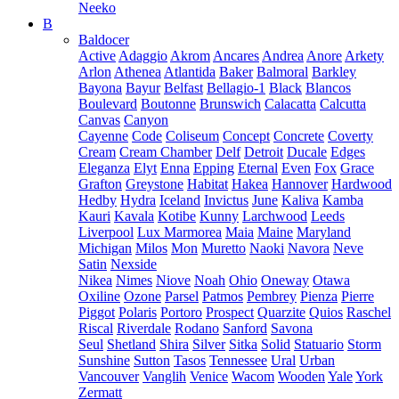
Neeko
B
Baldocer
Active
Adaggio
Akrom
Ancares
Andrea
Anore
Arkety
Arlon
Athenea
Atlantida
Baker
Balmoral
Barkley
Bayona
Bayur
Belfast
Bellagio-1
Black
Blancos
Boulevard
Boutonne
Brunswich
Calacatta
Calcutta
Canvas
Canyon
Cayenne
Code
Coliseum
Concept
Concrete
Coverty
Cream
Cream Chamber
Delf
Detroit
Ducale
Edges
Eleganza
Elyt
Enna
Epping
Eternal
Even
Fox
Grace
Grafton
Greystone
Habitat
Hakea
Hannover
Hardwood
Hedby
Hydra
Iceland
Invictus
June
Kaliva
Kamba
Kauri
Kavala
Kotibe
Kunny
Larchwood
Leeds
Liverpool
Lux Marmorea
Maia
Maine
Maryland
Michigan
Milos
Mon
Muretto
Naoki
Navora
Neve
Satin
Nexside
Nikea
Nimes
Niove
Noah
Ohio
Oneway
Otawa
Oxiline
Ozone
Parsel
Patmos
Pembrey
Pienza
Pierre
Piggot
Polaris
Portoro
Prospect
Quarzite
Quios
Raschel
Riscal
Riverdale
Rodano
Sanford
Savona
Seul
Shetland
Shira
Silver
Sitka
Solid
Statuario
Storm
Sunshine
Sutton
Tasos
Tennessee
Ural
Urban
Vancouver
Vanglih
Venice
Wacom
Wooden
Yale
York
Zermatt