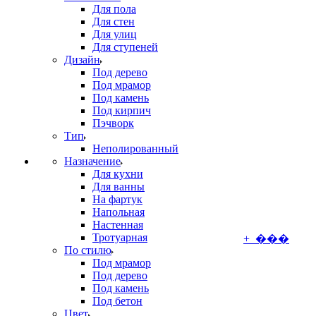
Для пола
Для стен
Для улиц
Для ступеней
Дизайн
Под дерево
Под мрамор
Под камень
Под кирпич
Пэчворк
Тип
Неполированный
Назначение
Для кухни
Для ванны
На фартук
Напольная
Настенная
Тротуарная
+ ���
По стилю
Под мрамор
Под дерево
Под камень
Под бетон
Цвет