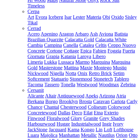
Hi Wood
Maps
Natural Stone
Onyx
Rock Salt
Timeless
Cerpa
Art
Evora
Iceberg
Isar
Lester
Materia
Obi
Oxido
Sisley
Tikal
Cerrad
Acero
Apenino
Aragon
Arbaro
Ash
Aviona
Batista
Brazilian Quarzite
Calacatta Gold
Calacatta White
Cambia
Campina
Canella
Catalea
Celtis
Ceppo Nuovo
Concrete
Cortone
Cottage
Epica
Fabien
Foggia
Fuerta
Giornata
Grapia
Katania
Laroya
Libero
Limeria
Lukka
Lussaca
Marmo
Marquina
Marquina
Gold
Masterstone
Mattina
Maxie
Montego
Mustiq
Nickwood
Nigella
Notta
Onix
Retro Brick
Setim
Softcement
Statuario
Stonemood
Stonetech
Tablero
Tacoma
Tassero
Tonella
Westwood
Woodmax
Zebrina
Cersanit
Alicante
Altair
Antiquewood
Apeks
Arizona
Atria
Berkana
Borgo
Brooklyn
Brosta
Caravan
Cariota
Carly
Chance
Chantal
Chesterwood
Coliseum
Colorwood
Concretewood
Dallas
Deco
Eilat
Etna
Exterio
Finwood
Floralwood
Glory
Granite
Grey Shades
Harbourwood
Hugge
Industrialwood
Ingir
Ivory
JackStone
Jacquard
Kama
Kongo
Lin
Loft
Lofthouse
Luara
Majolica
Manhattan
Metallic
Nautilus
Orion
Otto