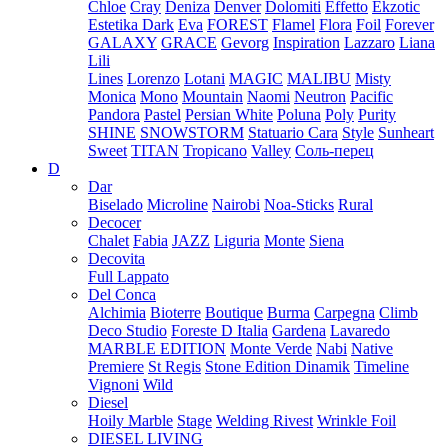
Chloe
Cray
Deniza
Denver
Dolomiti
Effetto
Ekzotic
Estetika Dark
Eva
FOREST
Flamel
Flora
Foil
Forever
GALAXY
GRACE
Gevorg
Inspiration
Lazzaro
Liana
Lili
Lines
Lorenzo
Lotani
MAGIC
MALIBU
Misty
Monica
Mono
Mountain
Naomi
Neutron
Pacific
Pandora
Pastel
Persian White
Poluna
Poly
Purity
SHINE
SNOWSTORM
Statuario Cara
Style
Sunheart
Sweet
TITAN
Tropicano
Valley
Соль-перец
D
Dar
Biselado
Microline
Nairobi
Noa-Sticks
Rural
Decocer
Chalet
Fabia
JAZZ
Liguria
Monte
Siena
Decovita
Full Lappato
Del Conca
Alchimia
Bioterre
Boutique
Burma
Carpegna
Climb
Deco Studio
Foreste D Italia
Gardena
Lavaredo
MARBLE EDITION
Monte Verde
Nabi
Native
Premiere
St Regis
Stone Edition Dinamik
Timeline
Vignoni
Wild
Diesel
Hoily Marble
Stage
Welding Rivest
Wrinkle Foil
DIESEL LIVING