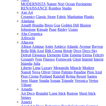
MODERNISTA
Nature
Neri
Ocean
Pavimento
RENAISSANCE
Rombos
Studio
Age Art
Ceramics
Classic Stone
Fabric
Manhattan
Planks
Alaplana
Amalfi
Brasilia
Brera
Goa
Golden Hill
Illusion
Johnstone
Kinsale
Pune
Ripley
Urano
Alta Ceramica
Affreschi
Altacera
Albion
Antique
Antre
Artdeco
Atlantic
Avenue
Bayron
Bella
Blik Azul
Blik Crema
Briole
Deco
Deco Sky
Detroit
Eleganza
Elemento
Elite
Enigma
Eterna
Felicity
Groundy
Fern
Fluence
Formwork
Glent
Imprint
Interni
Islandia
Julia
Liberto
Lima
Luxury
Megapolis
Miracle
Modern
Napoli
Nova
Oliver
Orion
Palmira
Paradise
Pion Azul
Pion Crema
Portland
Rainfall
Rejina
Resort
Santos
Sens
Shape
Smalta
Sonata
Triangle
Veronica
Vertus
Village
Amadis
Art Deco
Brutalist
Long Stick
Rugose
Short Stick
Stripes
Aparici