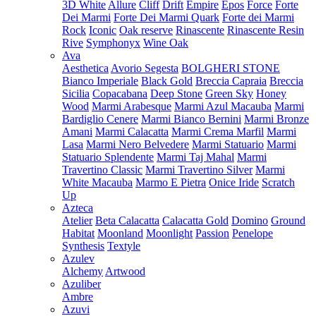
3D White
Allure
Cliff
Drift
Empire
Epos
Force
Forte
Dei Marmi
Forte Dei Marmi Quark
Forte dei Marmi
Rock
Iconic
Oak reserve
Rinascente
Rinascente Resin
Rive
Symphonyx
Wine Oak
Ava
Aesthetica
Avorio Segesta
BOLGHERI STONE
Bianco Imperiale
Black Gold
Breccia Capraia
Breccia
Sicilia
Copacabana
Deep Stone
Green Sky
Honey
Wood
Marmi Arabesque
Marmi Azul Macauba
Marmi
Bardiglio Cenere
Marmi Bianco Bernini
Marmi Bronze
Amani
Marmi Calacatta
Marmi Crema Marfil
Marmi
Lasa
Marmi Nero Belvedere
Marmi Statuario
Marmi
Statuario Splendente
Marmi Taj Mahal
Marmi
Travertino Classic
Marmi Travertino Silver
Marmi
White Macauba
Marmo E Pietra
Onice Iride
Scratch
Up
Azteca
Atelier
Beta Calacatta
Calacatta Gold
Domino
Ground
Habitat
Moonland
Moonlight
Passion
Penelope
Synthesis
Textyle
Azulev
Alchemy
Artwood
Azuliber
Ambre
Azuvi