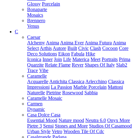
Glossy
Porcelain
Bonaparte
Mosaics
Brennero
Venus
C
Caesar
Alchemy
Anima
Anima Ever
Anima Futura
Anima
Select
Arthis
Autore
Built
Civic
Clash
Cocoon
Core
Deco Solutions
Eikon
Fabula
Hike
Iconica
Inner
Join
Life
Materica
Meet
Portraits
Prima
Quarzite
Relate Flame
Rever
Shapes Of Italy
Slab2
Trace
Vibe
Caramelle
Acquarelle
Antichita Classica
Arlecchino
Classica
Impressioni
La Passion
Marble Porcelain
Mattoni
Naturelle
Pietrine
Rosewood
Sabbia
Caramelle Mosaic
Carmen
Dynamic
Casa Dolce Casa
Essential Mood
Nature mood
Neutra 6.0
Onyx More
Pietre 3
Sensi
Stones and More
Studios Of Casamood
Urban Style
Vetro
Wooden Tile Of Cdc
Casalgrande Padana