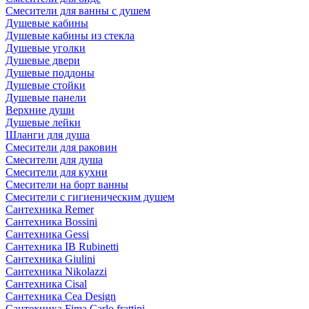
Смесители для ванны с душем
Душевые кабины
Душевые кабины из стекла
Душевые уголки
Душевые двери
Душевые поддоны
Душевые стойки
Душевые панели
Верхние души
Душевые лейки
Шланги для душа
Смесители для раковин
Смесители для душа
Смесители для кухни
Смесители на борт ванны
Смесители с гигиеническим душем
Сантехника Remer
Сантехника Bossini
Сантехника Gessi
Сантехника IB Rubinetti
Сантехника Giulini
Сантехника Nikolazzi
Сантехника Cisal
Сантехника Cea Design
Сантехника Fima Carlo frattini