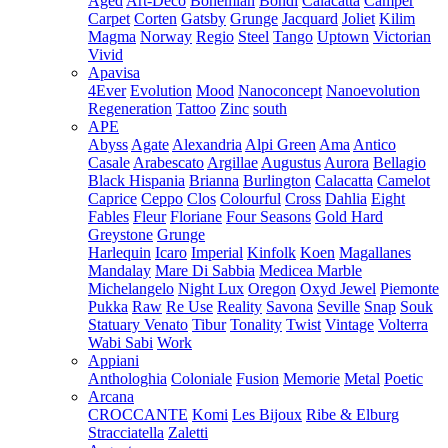
Aged
Art-Deco
Bohemian
Bondi
Calacatta
Camper
Carpet
Corten
Gatsby
Grunge
Jacquard
Joliet
Kilim
Magma
Norway
Regio
Steel
Tango
Uptown
Victorian
Vivid
Apavisa
4Ever
Evolution
Mood
Nanoconcept
Nanoevolution
Regeneration
Tattoo
Zinc
south
APE
Abyss
Agate
Alexandria
Alpi Green
Ama
Antico
Casale
Arabescato
Argillae
Augustus
Aurora
Bellagio
Black Hispania
Brianna
Burlington
Calacatta
Camelot
Caprice
Ceppo
Clos
Colourful
Cross
Dahlia
Eight
Fables
Fleur
Floriane
Four Seasons
Gold Hard
Greystone
Grunge
Harlequin
Icaro
Imperial
Kinfolk
Koen
Magallanes
Mandalay
Mare Di Sabbia
Medicea Marble
Michelangelo
Night Lux
Oregon
Oxyd Jewel
Piemonte
Pukka
Raw
Re Use
Reality
Savona
Seville
Snap
Souk
Statuary Venato
Tibur
Tonality
Twist
Vintage
Volterra
Wabi Sabi
Work
Appiani
Anthologhia
Coloniale
Fusion
Memorie
Metal
Poetic
Arcana
CROCCANTE
Komi
Les Bijoux
Ribe & Elburg
Stracciatella
Zaletti