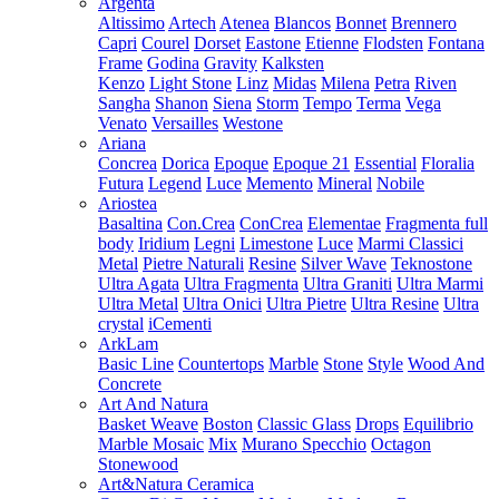
Argenta
Altissimo
Artech
Atenea
Blancos
Bonnet
Brennero
Capri
Courel
Dorset
Eastone
Etienne
Flodsten
Fontana
Frame
Godina
Gravity
Kalksten
Kenzo
Light Stone
Linz
Midas
Milena
Petra
Riven
Sangha
Shanon
Siena
Storm
Tempo
Terma
Vega
Venato
Versailles
Westone
Ariana
Concrea
Dorica
Epoque
Epoque 21
Essential
Floralia
Futura
Legend
Luce
Memento
Mineral
Nobile
Ariostea
Basaltina
Con.Crea
ConCrea
Elementae
Fragmenta full
body
Iridium
Legni
Limestone
Luce
Marmi Classici
Metal
Pietre Naturali
Resine
Silver Wave
Teknostone
Ultra Agata
Ultra Fragmenta
Ultra Graniti
Ultra Marmi
Ultra Metal
Ultra Onici
Ultra Pietre
Ultra Resine
Ultra
crystal
iCementi
ArkLam
Basic Line
Countertops
Marble
Stone
Style
Wood And
Concrete
Art And Natura
Basket Weave
Boston
Classic Glass
Drops
Equilibrio
Marble Mosaic
Mix
Murano Specchio
Octagon
Stonewood
Art&Natura Ceramica