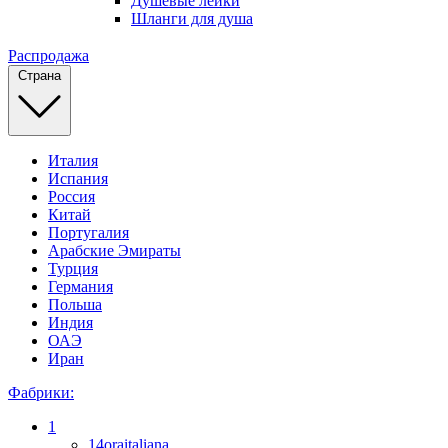
Душевые лейки
Шланги для душа
Распродажа
Страна
Италия
Испания
Россия
Китай
Португалия
Арабские Эмираты
Турция
Германия
Польша
Индия
ОАЭ
Иран
Фабрики:
1
14oraitaliana