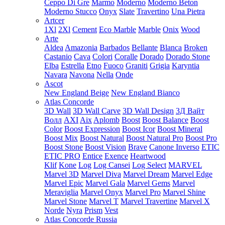
Ceppo Di Gre
Marmo
Moderno
Moderno Beton
Moderno Stucco
Onyx
Slate
Travertino
Una Pietra
Artcer
1Xl
2Xl
Cement
Eco Marble
Marble
Onix
Wood
Arte
Aldea
Amazonia
Barbados
Bellante
Blanca
Broken
Castanio
Cava
Colori
Coralle
Dorado
Dorado Stone
Elba
Estrella
Etno
Fuoco
Graniti
Grigia
Karyntia
Navara
Navona
Nella
Onde
Ascot
New England Beige
New England Bianco
Atlas Concorde
3D Wall
3D Wall Carve
3D Wall Design
3Д Вайт
Волл
AXI
Aix
Aplomb
Boost
Boost Balance
Boost
Color
Boost Expression
Boost Icor
Boost Mineral
Boost Mix
Boost Natural
Boost Natural Pro
Boost Pro
Boost Stone
Boost Vision
Brave
Canone Inverso
ETIC
ETIC PRO
Entice
Exence
Heartwood
Klif
Kone
Log
Log Cansei
Log Select
MARVEL
Marvel 3D
Marvel Diva
Marvel Dream
Marvel Edge
Marvel Epic
Marvel Gala
Marvel Gems
Marvel
Meraviglia
Marvel Onyx
Marvel Pro
Marvel Shine
Marvel Stone
Marvel T
Marvel Travertine
Marvel X
Norde
Nyra
Prism
Vest
Atlas Concorde Russia