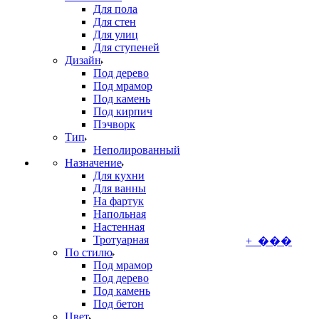
Для пола
Для стен
Для улиц
Для ступеней
Дизайн
Под дерево
Под мрамор
Под камень
Под кирпич
Пэчворк
Тип
Неполированный
Назначение
Для кухни
Для ванны
На фартук
Напольная
Настенная
Тротуарная
+ ���
По стилю
Под мрамор
Под дерево
Под камень
Под бетон
Цвет