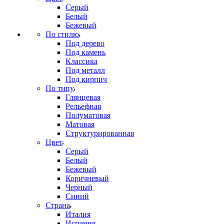
Серый
Белый
Бежевый
По стилю
Под дерево
Под камень
Классика
Под металл
Под кирпич
По типу
Глянцевая
Рельефная
Полуматовая
Матовая
Структурированная
Цвет
Серый
Белый
Бежевый
Коричневый
Черный
Синий
Страна
Италия
Испания