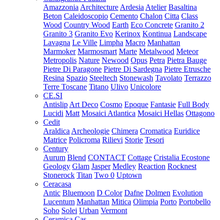
Amazzonia
Architecture
Ardesia
Atelier
Basaltina
Beton
Caleidoscopio
Cemento
Chalon
Citta
Class
Wood
Country Wood
Earth
Eco Concrete
Granito 2
Granito 3
Granito Evo
Kerinox
Kontinua
Landscape
Lavagna
Le Ville
Limpha
Macro
Manhattan
Marmoker
Marmosmart
Marte
Metalwood
Meteor
Metropolis
Nature
Newood
Opus
Petra
Pietra Bauge
Pietre Di Paragone
Pietre Di Sardegna
Pietre Etrusche
Resina
Spazio
Steeltech
Stonewash
Tavolato
Terrazzo
Terre Toscane
Titano
Ulivo
Unicolore
CE.SI
Antislip
Art Deco
Cosmo
Epoque
Fantasie
Full Body
Lucidi
Matt
Mosaici Atlantica
Mosaici Hellas
Ottagono
Cedit
Araldica
Archeologie
Chimera
Cromatica
Euridice
Matrice
Policroma
Rilievi
Storie
Tesori
Century
Aurum
Blend
CONTACT
Cottage
Cristalia
Ecostone
Geology
Glam
Jasper
Medley
Reaction
Rocknest
Stonerock
Titan
Two 0
Uptown
Ceracasa
Antic
Bluemoon
D Color
Dafne
Dolmen
Evolution
Lucentum
Manhattan
Mitica
Olimpia
Porto
Portobello
Soho
Solei
Urban
Vermont
Ceramica Cas