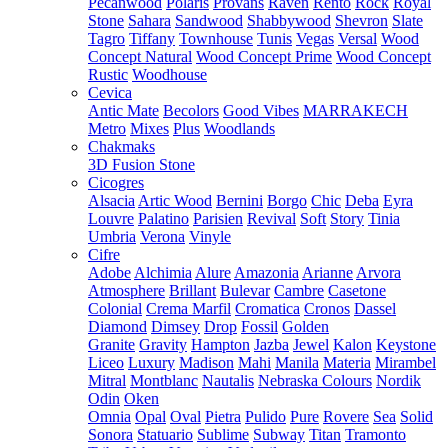
Pecanwood
Polaris
Provans
Raven
Rento
Rock
Royal
Stone
Sahara
Sandwood
Shabbywood
Shevron
Slate
Tagro
Tiffany
Townhouse
Tunis
Vegas
Versal
Wood
Concept Natural
Wood Concept Prime
Wood Concept
Rustic
Woodhouse
Cevica
Antic Mate
Becolors
Good Vibes
MARRAKECH
Metro
Mixes
Plus
Woodlands
Chakmaks
3D Fusion Stone
Cicogres
Alsacia
Artic Wood
Bernini
Borgo
Chic
Deba
Eyra
Louvre
Palatino
Parisien
Revival
Soft
Story
Tinia
Umbria
Verona
Vinyle
Cifre
Adobe
Alchimia
Alure
Amazonia
Arianne
Arvora
Atmosphere
Brillant
Bulevar
Cambre
Casetone
Colonial
Crema Marfil
Cromatica
Cronos
Dassel
Diamond
Dimsey
Drop
Fossil
Golden
Granite
Gravity
Hampton
Jazba
Jewel
Kalon
Keystone
Liceo
Luxury
Madison
Mahi
Manila
Materia
Mirambel
Mitral
Montblanc
Nautalis
Nebraska Colours
Nordik
Odin
Oken
Omnia
Opal
Oval
Pietra
Pulido
Pure
Rovere
Sea
Solid
Sonora
Statuario
Sublime
Subway
Titan
Tramonto