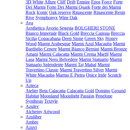
3D White
Allure
Cliff
Drift
Empire
Epos
Force
Forte
Dei Marmi
Forte Dei Marmi Quark
Forte dei Marmi
Rock
Iconic
Oak reserve
Rinascente
Rinascente Resin
Rive
Symphonyx
Wine Oak
Ava
Aesthetica
Avorio Segesta
BOLGHERI STONE
Bianco Imperiale
Black Gold
Breccia Capraia
Breccia
Sicilia
Copacabana
Deep Stone
Green Sky
Honey
Wood
Marmi Arabesque
Marmi Azul Macauba
Marmi
Bardiglio Cenere
Marmi Bianco Bernini
Marmi Bronze
Amani
Marmi Calacatta
Marmi Crema Marfil
Marmi
Lasa
Marmi Nero Belvedere
Marmi Statuario
Marmi
Statuario Splendente
Marmi Taj Mahal
Marmi
Travertino Classic
Marmi Travertino Silver
Marmi
White Macauba
Marmo E Pietra
Onice Iride
Scratch
Up
Azteca
Atelier
Beta Calacatta
Calacatta Gold
Domino
Ground
Habitat
Moonland
Moonlight
Passion
Penelope
Synthesis
Textyle
Azulev
Alchemy
Artwood
Azuliber
Ambre
Azuvi