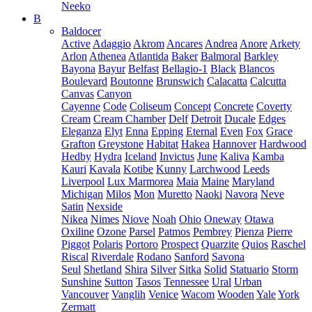
Neeko
B
Baldocer
Active
Adaggio
Akrom
Ancares
Andrea
Anore
Arkety
Arlon
Athenea
Atlantida
Baker
Balmoral
Barkley
Bayona
Bayur
Belfast
Bellagio-1
Black
Blancos
Boulevard
Boutonne
Brunswich
Calacatta
Calcutta
Canvas
Canyon
Cayenne
Code
Coliseum
Concept
Concrete
Coverty
Cream
Cream Chamber
Delf
Detroit
Ducale
Edges
Eleganza
Elyt
Enna
Epping
Eternal
Even
Fox
Grace
Grafton
Greystone
Habitat
Hakea
Hannover
Hardwood
Hedby
Hydra
Iceland
Invictus
June
Kaliva
Kamba
Kauri
Kavala
Kotibe
Kunny
Larchwood
Leeds
Liverpool
Lux Marmorea
Maia
Maine
Maryland
Michigan
Milos
Mon
Muretto
Naoki
Navora
Neve
Satin
Nexside
Nikea
Nimes
Niove
Noah
Ohio
Oneway
Otawa
Oxiline
Ozone
Parsel
Patmos
Pembrey
Pienza
Pierre
Piggot
Polaris
Portoro
Prospect
Quarzite
Quios
Raschel
Riscal
Riverdale
Rodano
Sanford
Savona
Seul
Shetland
Shira
Silver
Sitka
Solid
Statuario
Storm
Sunshine
Sutton
Tasos
Tennessee
Ural
Urban
Vancouver
Vanglih
Venice
Wacom
Wooden
Yale
York
Zermatt