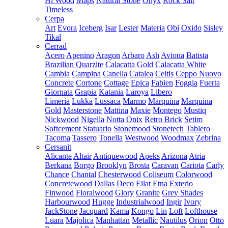
Hi Wood
Maps
Natural Stone
Onyx
Rock Salt
Timeless
Cerpa
Art
Evora
Iceberg
Isar
Lester
Materia
Obi
Oxido
Sisley
Tikal
Cerrad
Acero
Apenino
Aragon
Arbaro
Ash
Aviona
Batista
Brazilian Quarzite
Calacatta Gold
Calacatta White
Cambia
Campina
Canella
Catalea
Celtis
Ceppo Nuovo
Concrete
Cortone
Cottage
Epica
Fabien
Foggia
Fuerta
Giornata
Grapia
Katania
Laroya
Libero
Limeria
Lukka
Lussaca
Marmo
Marquina
Marquina
Gold
Masterstone
Mattina
Maxie
Montego
Mustiq
Nickwood
Nigella
Notta
Onix
Retro Brick
Setim
Softcement
Statuario
Stonemood
Stonetech
Tablero
Tacoma
Tassero
Tonella
Westwood
Woodmax
Zebrina
Cersanit
Alicante
Altair
Antiquewood
Apeks
Arizona
Atria
Berkana
Borgo
Brooklyn
Brosta
Caravan
Cariota
Carly
Chance
Chantal
Chesterwood
Coliseum
Colorwood
Concretewood
Dallas
Deco
Eilat
Etna
Exterio
Finwood
Floralwood
Glory
Granite
Grey Shades
Harbourwood
Hugge
Industrialwood
Ingir
Ivory
JackStone
Jacquard
Kama
Kongo
Lin
Loft
Lofthouse
Luara
Majolica
Manhattan
Metallic
Nautilus
Orion
Otto