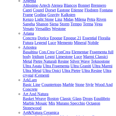
Argenta
Altissimo
Artech
Atenea
Blancos
Bonnet
Brennero
Capri
Courel
Dorset
Eastone
Etienne
Flodsten
Fontana
Frame
Godina
Gravity
Kalksten
Kenzo
Light Stone
Linz
Midas
Milena
Petra
Riven
Sangha
Shanon
Siena
Storm
Tempo
Terma
Vega
Venato
Versailles
Westone
Ariana
Concrea
Dorica
Epoque
Epoque 21
Essential
Floralia
Futura
Legend
Luce
Memento
Mineral
Nobile
Ariostea
Basaltina
Con.Crea
ConCrea
Elementae
Fragmenta full
body
Iridium
Legni
Limestone
Luce
Marmi Classici
Metal
Pietre Naturali
Resine
Silver Wave
Teknostone
Ultra Agata
Ultra Fragmenta
Ultra Graniti
Ultra Marmi
Ultra Metal
Ultra Onici
Ultra Pietre
Ultra Resine
Ultra
crystal
iCementi
ArkLam
Basic Line
Countertops
Marble
Stone
Style
Wood And
Concrete
Art And Natura
Basket Weave
Boston
Classic Glass
Drops
Equilibrio
Marble Mosaic
Mix
Murano Specchio
Octagon
Stonewood
Art&Natura Ceramica