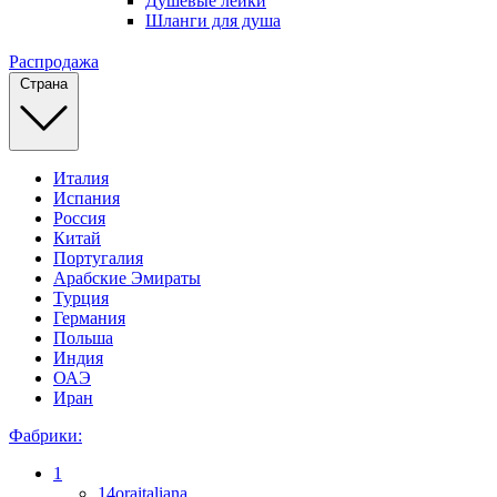
Душевые лейки
Шланги для душа
Распродажа
Страна
Италия
Испания
Россия
Китай
Португалия
Арабские Эмираты
Турция
Германия
Польша
Индия
ОАЭ
Иран
Фабрики:
1
14oraitaliana