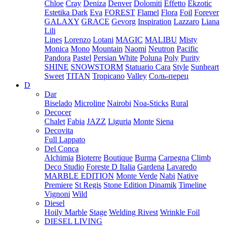
Chloe
Cray
Deniza
Denver
Dolomiti
Effetto
Ekzotic
Estetika Dark
Eva
FOREST
Flamel
Flora
Foil
Forever
GALAXY
GRACE
Gevorg
Inspiration
Lazzaro
Liana
Lili
Lines
Lorenzo
Lotani
MAGIC
MALIBU
Misty
Monica
Mono
Mountain
Naomi
Neutron
Pacific
Pandora
Pastel
Persian White
Poluna
Poly
Purity
SHINE
SNOWSTORM
Statuario Cara
Style
Sunheart
Sweet
TITAN
Tropicano
Valley
Соль-перец
D
Dar
Biselado
Microline
Nairobi
Noa-Sticks
Rural
Decocer
Chalet
Fabia
JAZZ
Liguria
Monte
Siena
Decovita
Full Lappato
Del Conca
Alchimia
Bioterre
Boutique
Burma
Carpegna
Climb
Deco Studio
Foreste D Italia
Gardena
Lavaredo
MARBLE EDITION
Monte Verde
Nabi
Native
Premiere
St Regis
Stone Edition Dinamik
Timeline
Vignoni
Wild
Diesel
Hoily Marble
Stage
Welding Rivest
Wrinkle Foil
DIESEL LIVING