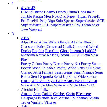
4
41zero42
Biscuit
Chicco
Cosmo
Dandy
Futura
Hops
Italic
Jumble
Kappa
Mou
Nok
Otto
Paper41 Lux
Paper41
Pro
Pixel41
Pulp
Rigo
Solo
Spectre
Superclassica SCB
Superclassica SCG
Superclassica SCW
Technicolor
Two
Wigwag
A
ABK
Alpes Raw
Alpes Wide
Alterego
Atlantis
Blend
Crossroad Brick
Crossroad Chalk
Crossroad Wood
Docks
Dolphin
Eco Chic
Ghost
Interno 9
Lab325
Monolith
Native
Nesting Room
Out.20
Pietra Viva
Play
Poetry Colors
Poetry Decor
Poetry Net
Poetry Stone
Poetry Stone Reloaded
Poetry Wood
Sensi 900
Sensi
Classic
Sensi Fantasy
Sensi Gems
Sensi Nuance
Sensi
Roma
Sensi Signoria
Sensi Up
Sensi Wide
Soleras
Unika
Wide And Style CERAMIC WALLPAPER
Wide And Style Mini
Wide And Style Mini Vol2
Absolut Keramika
Amund
Axel
Caristo
Celebes
Corfu
Ellesmere
Galapagos
Islandia
Java
Marshall
Mindanao
Sajalin
Troya
Vannatu
Vintage
Adex