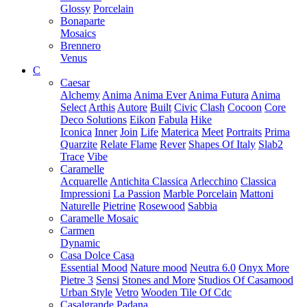
Glossy
Porcelain
Bonaparte
Mosaics
Brennero
Venus
C
Caesar
Alchemy
Anima
Anima Ever
Anima Futura
Anima
Select
Arthis
Autore
Built
Civic
Clash
Cocoon
Core
Deco Solutions
Eikon
Fabula
Hike
Iconica
Inner
Join
Life
Materica
Meet
Portraits
Prima
Quarzite
Relate Flame
Rever
Shapes Of Italy
Slab2
Trace
Vibe
Caramelle
Acquarelle
Antichita Classica
Arlecchino
Classica
Impressioni
La Passion
Marble Porcelain
Mattoni
Naturelle
Pietrine
Rosewood
Sabbia
Caramelle Mosaic
Carmen
Dynamic
Casa Dolce Casa
Essential Mood
Nature mood
Neutra 6.0
Onyx More
Pietre 3
Sensi
Stones and More
Studios Of Casamood
Urban Style
Vetro
Wooden Tile Of Cdc
Casalgrande Padana