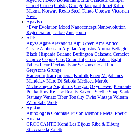
Aged
Art-Deco
Bohemian
Bondi
Calacatta
Camper
Carpet
Corten
Gatsby
Grunge
Jacquard
Joliet
Kilim
Magma
Norway
Regio
Steel
Tango
Uptown
Victorian
Vivid
Apavisa
4Ever
Evolution
Mood
Nanoconcept
Nanoevolution
Regeneration
Tattoo
Zinc
south
APE
Abyss
Agate
Alexandria
Alpi Green
Ama
Antico
Casale
Arabescato
Argillae
Augustus
Aurora
Bellagio
Black Hispania
Brianna
Burlington
Calacatta
Camelot
Caprice
Ceppo
Clos
Colourful
Cross
Dahlia
Eight
Fables
Fleur
Floriane
Four Seasons
Gold Hard
Greystone
Grunge
Harlequin
Icaro
Imperial
Kinfolk
Koen
Magallanes
Mandalay
Mare Di Sabbia
Medicea Marble
Michelangelo
Night Lux
Oregon
Oxyd Jewel
Piemonte
Pukka
Raw
Re Use
Reality
Savona
Seville
Snap
Souk
Statuary Venato
Tibur
Tonality
Twist
Vintage
Volterra
Wabi Sabi
Work
Appiani
Anthologhia
Coloniale
Fusion
Memorie
Metal
Poetic
Arcana
CROCCANTE
Komi
Les Bijoux
Ribe & Elburg
Stracciatella
Zaletti