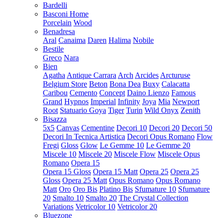
Bardelli
Basconi Home
Porcelain
Wood
Benadresa
Aral
Canaima
Daren
Halima
Nobile
Bestile
Greco
Nara
Bien
Agatha
Antique Carrara
Arch
Arcides
Arcturuse
Belgium Store
Beton
Bona Dea
Buxy
Calacatta
Caribou
Cemento
Concept
Daino Lienzo
Famous
Grand
Hypnos
Imperial
Infinity
Joya
Mia
Newport
Root
Statuario Goya
Tiger
Turin
Wild Onyx
Zenith
Bisazza
5x5
Canvas
Cementine
Decori 10
Decori 20
Decori 50
Decori In Tecnica Artistica
Decori Opus Romano
Flow
Fregi
Gloss
Glow
Le Gemme 10
Le Gemme 20
Miscele 10
Miscele 20
Miscele Flow
Miscele Opus
Romano
Opera 15
Opera 15 Gloss
Opera 15 Matt
Opera 25
Opera 25
Gloss
Opera 25 Matt
Opus Romano
Opus Romano
Matt
Oro
Oro Bis
Platino Bis
Sfumature 10
Sfumature
20
Smalto 10
Smalto 20
The Crystal Collection
Variations
Vetricolor 10
Vetricolor 20
Bluezone