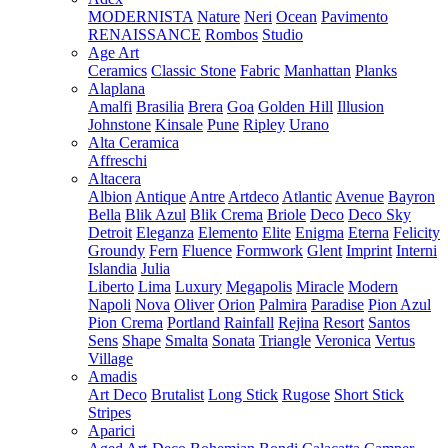
MODERNISTA
Nature
Neri
Ocean
Pavimento
RENAISSANCE
Rombos
Studio
Age Art
Ceramics
Classic Stone
Fabric
Manhattan
Planks
Alaplana
Amalfi
Brasilia
Brera
Goa
Golden Hill
Illusion
Johnstone
Kinsale
Pune
Ripley
Urano
Alta Ceramica
Affreschi
Altacera
Albion
Antique
Antre
Artdeco
Atlantic
Avenue
Bayron
Bella
Blik Azul
Blik Crema
Briole
Deco
Deco Sky
Detroit
Eleganza
Elemento
Elite
Enigma
Eterna
Felicity
Groundy
Fern
Fluence
Formwork
Glent
Imprint
Interni
Islandia
Julia
Liberto
Lima
Luxury
Megapolis
Miracle
Modern
Napoli
Nova
Oliver
Orion
Palmira
Paradise
Pion Azul
Pion Crema
Portland
Rainfall
Rejina
Resort
Santos
Sens
Shape
Smalta
Sonata
Triangle
Veronica
Vertus
Village
Amadis
Art Deco
Brutalist
Long Stick
Rugose
Short Stick
Stripes
Aparici