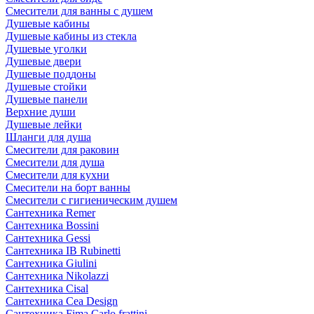
Смесители для ванны с душем
Душевые кабины
Душевые кабины из стекла
Душевые уголки
Душевые двери
Душевые поддоны
Душевые стойки
Душевые панели
Верхние души
Душевые лейки
Шланги для душа
Смесители для раковин
Смесители для душа
Смесители для кухни
Смесители на борт ванны
Смесители с гигиеническим душем
Сантехника Remer
Сантехника Bossini
Сантехника Gessi
Сантехника IB Rubinetti
Сантехника Giulini
Сантехника Nikolazzi
Сантехника Cisal
Сантехника Cea Design
Сантехника Fima Carlo frattini