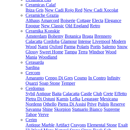
Ceramicas Calaf
Ibiza Gris
New Cadi Rojo Red
New Cadi Xocolat
Ceramiche Grazia
Althaus
Amarcord
Boiserie
Cottage
Electa
Elegance
Epoque
New Classic
Old England
Retro
Ceramika Konskie
Amsterdam
Bohemy
Botanica
Braga
Brennero
Calacatta
Cordoba
Glamour
Intense
Liverpool
Modern
Wood
Narni
Oxford
Parma
Polaris
Portis
Salerno
Snow
Glossy
Sweet Home
Tampa
Terra
Windsor
Wood
Mania
Woodland
Cerasarda
Sardina
Cercom
Amaranto
Ceppo Di Gres
Cosmo
In Contro
Infinity
Quarzi
Soap Stone
Temper
Cerdomus
Sybil
Antique
Baita
Calacatta
Castle
Club
Crete
Effetto
Pietra Di Ostuni
Karnis
Lefka
Legarage
Mexicana
Nordenn
Othello
Pietra Di Assisi
Prive
Pulpis
Reserve
Savanna
Shine
Skorpion
Statuario Bianco
Supreme
Tahoe
Verve
Cerim
Antique Marble
Artifact
Crayons
Elemental Stone
Exalt