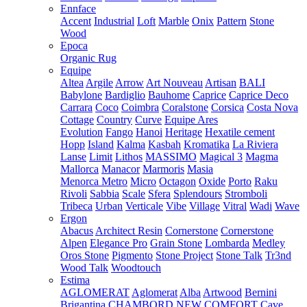
Ennface
Accent
Industrial
Loft
Marble
Onix
Pattern
Stone
Wood
Epoca
Organic Rug
Equipe
Altea
Argile
Arrow
Art Nouveau
Artisan
BALI
Babylone
Bardiglio
Bauhome
Caprice
Caprice Deco
Carrara
Coco
Coimbra
Coralstone
Corsica
Costa Nova
Cottage
Country
Curve
Equipe Ares
Evolution
Fango
Hanoi
Heritage
Hexatile cement
Hopp
Island
Kalma
Kasbah
Kromatika
La Riviera
Lanse
Limit
Lithos
MASSIMO
Magical 3
Magma
Mallorca
Manacor
Marmoris
Masia
Menorca
Metro
Micro
Octagon
Oxide
Porto
Raku
Rivoli
Sabbia
Scale
Sfera
Splendours
Stromboli
Tribeca
Urban
Verticale
Vibe
Village
Vitral
Wadi
Wave
Ergon
Abacus
Architect Resin
Cornerstone
Cornerstone
Alpen
Elegance Pro
Grain Stone
Lombarda
Medley
Oros Stone
Pigmento
Stone Project
Stone Talk
Tr3nd
Wood Talk
Woodtouch
Estima
AGLOMERAT
Aglomerat
Alba
Artwood
Bernini
Brigantina
CHAMBORD NEW
COMFORT
Cave