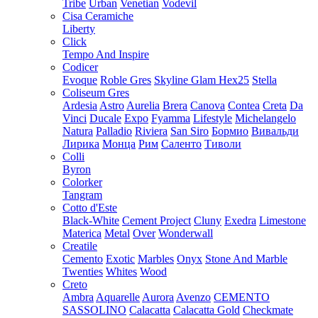
Tribe
Urban
Venetian
Vodevil
Cisa Ceramiche
Liberty
Click
Tempo And Inspire
Codicer
Evoque
Roble Gres
Skyline Glam Hex25
Stella
Coliseum Gres
Ardesia
Astro
Aurelia
Brera
Canova
Contea
Creta
Da
Vinci
Ducale
Expo
Fyamma
Lifestyle
Michelangelo
Natura
Palladio
Riviera
San Siro
Бормио
Вивальди
Лирика
Монца
Рим
Саленто
Тиволи
Colli
Byron
Colorker
Tangram
Cotto d'Este
Black-White
Cement Project
Cluny
Exedra
Limestone
Materica
Metal
Over
Wonderwall
Creatile
Cemento
Exotic
Marbles
Onyx
Stone And Marble
Twenties
Whites
Wood
Creto
Ambra
Aquarelle
Aurora
Avenzo
CEMENTO
SASSOLINO
Calacatta
Calacatta Gold
Checkmate