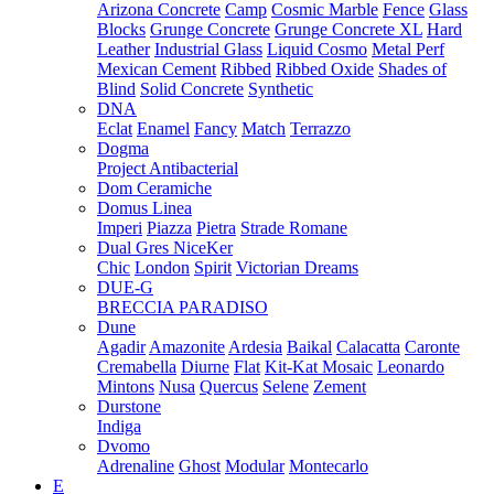
Arizona Concrete
Camp
Cosmic Marble
Fence
Glass
Blocks
Grunge Concrete
Grunge Concrete XL
Hard
Leather
Industrial Glass
Liquid Cosmo
Metal Perf
Mexican Cement
Ribbed
Ribbed Oxide
Shades of
Blind
Solid Concrete
Synthetic
DNA
Eclat
Enamel
Fancy
Match
Terrazzo
Dogma
Project Antibacterial
Dom Ceramiche
Domus Linea
Imperi
Piazza
Pietra
Strade Romane
Dual Gres NiceKer
Chic
London
Spirit
Victorian Dreams
DUE-G
BRECCIA PARADISO
Dune
Agadir
Amazonite
Ardesia
Baikal
Calacatta
Caronte
Cremabella
Diurne
Flat
Kit-Kat Mosaic
Leonardo
Mintons
Nusa
Quercus
Selene
Zement
Durstone
Indiga
Dvomo
Adrenaline
Ghost
Modular
Montecarlo
E