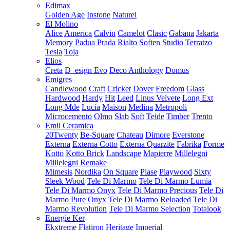
Edimax
Golden Age
Instone
Naturel
El Molino
Alice
America
Calvin
Camelot
Clasic
Gabana
Jakarta
Memory
Padua
Prada
Rialto
Soften
Studio
Terratzo
Tesla
Toja
Elios
Creta
D_esign Evo
Deco Anthology
Domus
Emigres
Candlewood
Craft
Cricket
Dover
Freedom
Glass
Hardwood
Hardy
Hit
Leed
Linus Velvete
Long Ext
Long Mde
Lucia
Maison
Medina
Metropoli
Microcemento
Olmo
Slab
Soft
Teide
Timber
Trento
Emil Ceramica
20Twenty
Be-Square
Chateau
Dimore
Everstone
Externa
Externa Cotto
Externa Quarzite
Fabrika
Forme
Kotto
Kotto Brick
Landscape
Mapierre
Millelegni
Millelegni Remake
Mimesis
Nordika
On Square
Piase
Playwood
Sixty
Sleek Wood
Tele Di Marmo
Tele Di Marmo Lumia
Tele Di Marmo Onyx
Tele Di Marmo Precious
Tele Di
Marmo Pure Onyx
Tele Di Marmo Reloaded
Tele Di
Marmo Revolution
Tele Di Marmo Selection
Totalook
Energie Ker
Ekxtreme
Flatiron
Heritage
Imperial