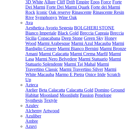
3D White
Allure
Cliff
Drift
Empire
Epos
Force
Forte
Dei Marmi
Forte Dei Marmi Quark
Forte dei Marmi
Rock
Iconic
Oak reserve
Rinascente
Rinascente Resin
Rive
Symphonyx
Wine Oak
Ava
Aesthetica
Avorio Segesta
BOLGHERI STONE
Bianco Imperiale
Black Gold
Breccia Capraia
Breccia
Sicilia
Copacabana
Deep Stone
Green Sky
Honey
Wood
Marmi Arabesque
Marmi Azul Macauba
Marmi
Bardiglio Cenere
Marmi Bianco Bernini
Marmi Bronze
Amani
Marmi Calacatta
Marmi Crema Marfil
Marmi
Lasa
Marmi Nero Belvedere
Marmi Statuario
Marmi
Statuario Splendente
Marmi Taj Mahal
Marmi
Travertino Classic
Marmi Travertino Silver
Marmi
White Macauba
Marmo E Pietra
Onice Iride
Scratch
Up
Azteca
Atelier
Beta Calacatta
Calacatta Gold
Domino
Ground
Habitat
Moonland
Moonlight
Passion
Penelope
Synthesis
Textyle
Azulev
Alchemy
Artwood
Azuliber
Ambre
Azuvi