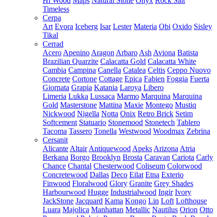
Hi Wood
Maps
Natural Stone
Onyx
Rock Salt
Timeless
Cerpa
Art
Evora
Iceberg
Isar
Lester
Materia
Obi
Oxido
Sisley
Tikal
Cerrad
Acero
Apenino
Aragon
Arbaro
Ash
Aviona
Batista
Brazilian Quarzite
Calacatta Gold
Calacatta White
Cambia
Campina
Canella
Catalea
Celtis
Ceppo Nuovo
Concrete
Cortone
Cottage
Epica
Fabien
Foggia
Fuerta
Giornata
Grapia
Katania
Laroya
Libero
Limeria
Lukka
Lussaca
Marmo
Marquina
Marquina
Gold
Masterstone
Mattina
Maxie
Montego
Mustiq
Nickwood
Nigella
Notta
Onix
Retro Brick
Setim
Softcement
Statuario
Stonemood
Stonetech
Tablero
Tacoma
Tassero
Tonella
Westwood
Woodmax
Zebrina
Cersanit
Alicante
Altair
Antiquewood
Apeks
Arizona
Atria
Berkana
Borgo
Brooklyn
Brosta
Caravan
Cariota
Carly
Chance
Chantal
Chesterwood
Coliseum
Colorwood
Concretewood
Dallas
Deco
Eilat
Etna
Exterio
Finwood
Floralwood
Glory
Granite
Grey Shades
Harbourwood
Hugge
Industrialwood
Ingir
Ivory
JackStone
Jacquard
Kama
Kongo
Lin
Loft
Lofthouse
Luara
Majolica
Manhattan
Metallic
Nautilus
Orion
Otto