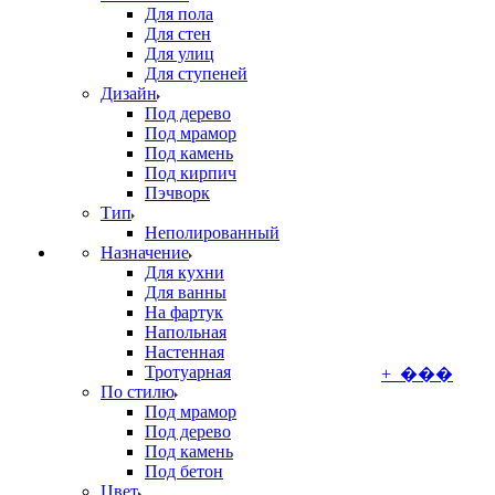
Для пола
Для стен
Для улиц
Для ступеней
Дизайн
Под дерево
Под мрамор
Под камень
Под кирпич
Пэчворк
Тип
Неполированный
Назначение
Для кухни
Для ванны
На фартук
Напольная
Настенная
Тротуарная
+ ���
По стилю
Под мрамор
Под дерево
Под камень
Под бетон
Цвет