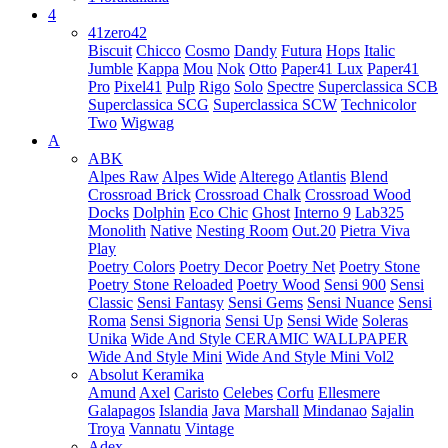
4
41zero42
Biscuit
Chicco
Cosmo
Dandy
Futura
Hops
Italic
Jumble
Kappa
Mou
Nok
Otto
Paper41 Lux
Paper41
Pro
Pixel41
Pulp
Rigo
Solo
Spectre
Superclassica SCB
Superclassica SCG
Superclassica SCW
Technicolor
Two
Wigwag
A
ABK
Alpes Raw
Alpes Wide
Alterego
Atlantis
Blend
Crossroad Brick
Crossroad Chalk
Crossroad Wood
Docks
Dolphin
Eco Chic
Ghost
Interno 9
Lab325
Monolith
Native
Nesting Room
Out.20
Pietra Viva
Play
Poetry Colors
Poetry Decor
Poetry Net
Poetry Stone
Poetry Stone Reloaded
Poetry Wood
Sensi 900
Sensi
Classic
Sensi Fantasy
Sensi Gems
Sensi Nuance
Sensi
Roma
Sensi Signoria
Sensi Up
Sensi Wide
Soleras
Unika
Wide And Style CERAMIC WALLPAPER
Wide And Style Mini
Wide And Style Mini Vol2
Absolut Keramika
Amund
Axel
Caristo
Celebes
Corfu
Ellesmere
Galapagos
Islandia
Java
Marshall
Mindanao
Sajalin
Troya
Vannatu
Vintage
Adex