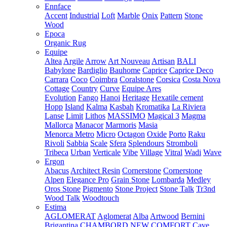
Ennface
Accent
Industrial
Loft
Marble
Onix
Pattern
Stone
Wood
Epoca
Organic Rug
Equipe
Altea
Argile
Arrow
Art Nouveau
Artisan
BALI
Babylone
Bardiglio
Bauhome
Caprice
Caprice Deco
Carrara
Coco
Coimbra
Coralstone
Corsica
Costa Nova
Cottage
Country
Curve
Equipe Ares
Evolution
Fango
Hanoi
Heritage
Hexatile cement
Hopp
Island
Kalma
Kasbah
Kromatika
La Riviera
Lanse
Limit
Lithos
MASSIMO
Magical 3
Magma
Mallorca
Manacor
Marmoris
Masia
Menorca
Metro
Micro
Octagon
Oxide
Porto
Raku
Rivoli
Sabbia
Scale
Sfera
Splendours
Stromboli
Tribeca
Urban
Verticale
Vibe
Village
Vitral
Wadi
Wave
Ergon
Abacus
Architect Resin
Cornerstone
Cornerstone
Alpen
Elegance Pro
Grain Stone
Lombarda
Medley
Oros Stone
Pigmento
Stone Project
Stone Talk
Tr3nd
Wood Talk
Woodtouch
Estima
AGLOMERAT
Aglomerat
Alba
Artwood
Bernini
Brigantina
CHAMBORD NEW
COMFORT
Cave