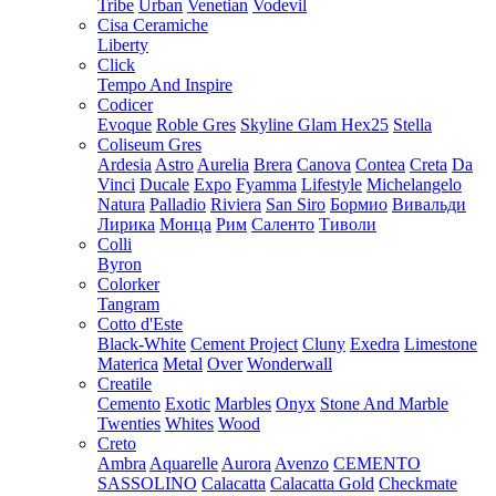
Tribe
Urban
Venetian
Vodevil
Cisa Ceramiche
Liberty
Click
Tempo And Inspire
Codicer
Evoque
Roble Gres
Skyline Glam Hex25
Stella
Coliseum Gres
Ardesia
Astro
Aurelia
Brera
Canova
Contea
Creta
Da
Vinci
Ducale
Expo
Fyamma
Lifestyle
Michelangelo
Natura
Palladio
Riviera
San Siro
Бормио
Вивальди
Лирика
Монца
Рим
Саленто
Тиволи
Colli
Byron
Colorker
Tangram
Cotto d'Este
Black-White
Cement Project
Cluny
Exedra
Limestone
Materica
Metal
Over
Wonderwall
Creatile
Cemento
Exotic
Marbles
Onyx
Stone And Marble
Twenties
Whites
Wood
Creto
Ambra
Aquarelle
Aurora
Avenzo
CEMENTO
SASSOLINO
Calacatta
Calacatta Gold
Checkmate