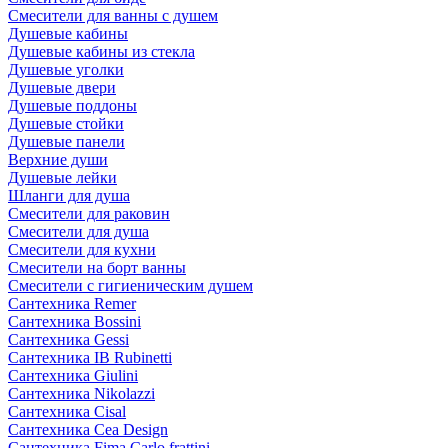
Смесители для ванны с душем
Душевые кабины
Душевые кабины из стекла
Душевые уголки
Душевые двери
Душевые поддоны
Душевые стойки
Душевые панели
Верхние души
Душевые лейки
Шланги для душа
Смесители для раковин
Смесители для душа
Смесители для кухни
Смесители на борт ванны
Смесители с гигиеническим душем
Сантехника Remer
Сантехника Bossini
Сантехника Gessi
Сантехника IB Rubinetti
Сантехника Giulini
Сантехника Nikolazzi
Сантехника Cisal
Сантехника Cea Design
Сантехника Fima Carlo frattini