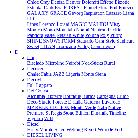
Chloe
Cray
Deniza
Denver
Dolomiti
Effetto
Ekzotic
Estetika Dark
Eva
FOREST
Flamel
Flora
Foil
Forever
GALAXY
GRACE
Gevorg
Inspiration
Lazzaro
Liana
Lili
Lines
Lorenzo
Lotani
MAGIC
MALIBU
Misty
Monica
Mono
Mountain
Naomi
Neutron
Pacific
Pandora
Pastel
Persian White
Poluna
Poly
Purity
SHINE
SNOWSTORM
Statuario Cara
Style
Sunheart
Sweet
TITAN
Tropicano
Valley
Соль-перец
D
Dar
Biselado
Microline
Nairobi
Noa-Sticks
Rural
Decocer
Chalet
Fabia
JAZZ
Liguria
Monte
Siena
Decovita
Full Lappato
Del Conca
Alchimia
Bioterre
Boutique
Burma
Carpegna
Climb
Deco Studio
Foreste D Italia
Gardena
Lavaredo
MARBLE EDITION
Monte Verde
Nabi
Native
Premiere
St Regis
Stone Edition Dinamik
Timeline
Vignoni
Wild
Diesel
Hoily Marble
Stage
Welding Rivest
Wrinkle Foil
DIESEL LIVING