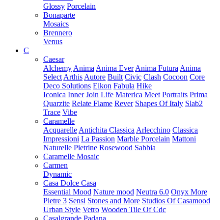
Glossy
Porcelain
Bonaparte
Mosaics
Brennero
Venus
C
Caesar
Alchemy
Anima
Anima Ever
Anima Futura
Anima
Select
Arthis
Autore
Built
Civic
Clash
Cocoon
Core
Deco Solutions
Eikon
Fabula
Hike
Iconica
Inner
Join
Life
Materica
Meet
Portraits
Prima
Quarzite
Relate Flame
Rever
Shapes Of Italy
Slab2
Trace
Vibe
Caramelle
Acquarelle
Antichita Classica
Arlecchino
Classica
Impressioni
La Passion
Marble Porcelain
Mattoni
Naturelle
Pietrine
Rosewood
Sabbia
Caramelle Mosaic
Carmen
Dynamic
Casa Dolce Casa
Essential Mood
Nature mood
Neutra 6.0
Onyx More
Pietre 3
Sensi
Stones and More
Studios Of Casamood
Urban Style
Vetro
Wooden Tile Of Cdc
Casalgrande Padana