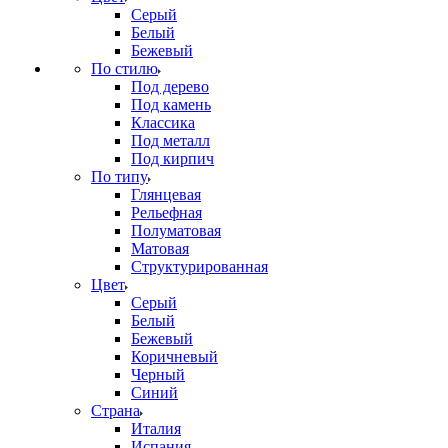
Серый
Белый
Бежевый
По стилю
Под дерево
Под камень
Классика
Под металл
Под кирпич
По типу
Глянцевая
Рельефная
Полуматовая
Матовая
Структурированная
Цвет
Серый
Белый
Бежевый
Коричневый
Черный
Синий
Страна
Италия
Испания