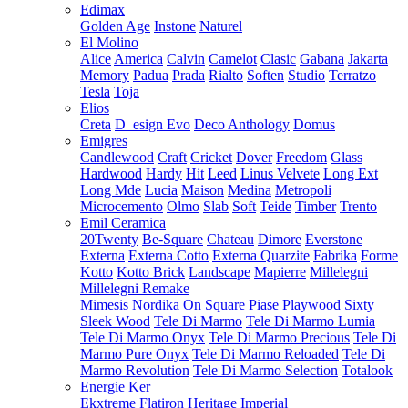
Edimax
Golden Age
Instone
Naturel
El Molino
Alice
America
Calvin
Camelot
Clasic
Gabana
Jakarta
Memory
Padua
Prada
Rialto
Soften
Studio
Terratzo
Tesla
Toja
Elios
Creta
D_esign Evo
Deco Anthology
Domus
Emigres
Candlewood
Craft
Cricket
Dover
Freedom
Glass
Hardwood
Hardy
Hit
Leed
Linus Velvete
Long Ext
Long Mde
Lucia
Maison
Medina
Metropoli
Microcemento
Olmo
Slab
Soft
Teide
Timber
Trento
Emil Ceramica
20Twenty
Be-Square
Chateau
Dimore
Everstone
Externa
Externa Cotto
Externa Quarzite
Fabrika
Forme
Kotto
Kotto Brick
Landscape
Mapierre
Millelegni
Millelegni Remake
Mimesis
Nordika
On Square
Piase
Playwood
Sixty
Sleek Wood
Tele Di Marmo
Tele Di Marmo Lumia
Tele Di Marmo Onyx
Tele Di Marmo Precious
Tele Di
Marmo Pure Onyx
Tele Di Marmo Reloaded
Tele Di
Marmo Revolution
Tele Di Marmo Selection
Totalook
Energie Ker
Ekxtreme
Flatiron
Heritage
Imperial