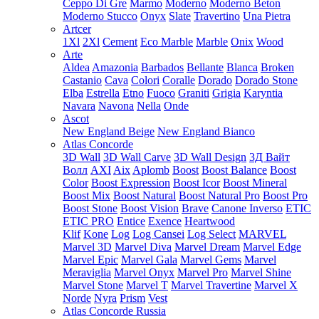
Ceppo Di Gre
Marmo
Moderno
Moderno Beton
Moderno Stucco
Onyx
Slate
Travertino
Una Pietra
Artcer
1Xl
2Xl
Cement
Eco Marble
Marble
Onix
Wood
Arte
Aldea
Amazonia
Barbados
Bellante
Blanca
Broken
Castanio
Cava
Colori
Coralle
Dorado
Dorado Stone
Elba
Estrella
Etno
Fuoco
Graniti
Grigia
Karyntia
Navara
Navona
Nella
Onde
Ascot
New England Beige
New England Bianco
Atlas Concorde
3D Wall
3D Wall Carve
3D Wall Design
3Д Вайт
Волл
AXI
Aix
Aplomb
Boost
Boost Balance
Boost
Color
Boost Expression
Boost Icor
Boost Mineral
Boost Mix
Boost Natural
Boost Natural Pro
Boost Pro
Boost Stone
Boost Vision
Brave
Canone Inverso
ETIC
ETIC PRO
Entice
Exence
Heartwood
Klif
Kone
Log
Log Cansei
Log Select
MARVEL
Marvel 3D
Marvel Diva
Marvel Dream
Marvel Edge
Marvel Epic
Marvel Gala
Marvel Gems
Marvel
Meraviglia
Marvel Onyx
Marvel Pro
Marvel Shine
Marvel Stone
Marvel T
Marvel Travertine
Marvel X
Norde
Nyra
Prism
Vest
Atlas Concorde Russia