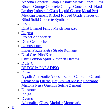
Arizona Concrete
Camp
Cosmic Marble
Fence
Glass
Blocks
Grunge Concrete
Grunge Concrete XL
Hard
Leather
Industrial Glass
Liquid Cosmo
Metal Perf
Mexican Cement
Ribbed
Ribbed Oxide
Shades of
Blind
Solid Concrete
Synthetic
DNA
Eclat
Enamel
Fancy
Match
Terrazzo
Dogma
Project Antibacterial
Dom Ceramiche
Domus Linea
Imperi
Piazza
Pietra
Strade Romane
Dual Gres NiceKer
Chic
London
Spirit
Victorian Dreams
DUE-G
BRECCIA PARADISO
Dune
Agadir
Amazonite
Ardesia
Baikal
Calacatta
Caronte
Cremabella
Diurne
Flat
Kit-Kat Mosaic
Leonardo
Mintons
Nusa
Quercus
Selene
Zement
Durstone
Indiga
Dvomo
Adrenaline
Ghost
Modular
Montecarlo
E