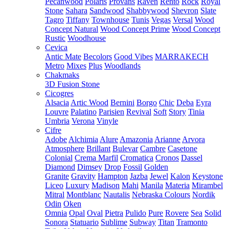
Pecanwood
Polaris
Provans
Raven
Rento
Rock
Royal
Stone
Sahara
Sandwood
Shabbywood
Shevron
Slate
Tagro
Tiffany
Townhouse
Tunis
Vegas
Versal
Wood
Concept Natural
Wood Concept Prime
Wood Concept
Rustic
Woodhouse
Cevica
Antic Mate
Becolors
Good Vibes
MARRAKECH
Metro
Mixes
Plus
Woodlands
Chakmaks
3D Fusion Stone
Cicogres
Alsacia
Artic Wood
Bernini
Borgo
Chic
Deba
Eyra
Louvre
Palatino
Parisien
Revival
Soft
Story
Tinia
Umbria
Verona
Vinyle
Cifre
Adobe
Alchimia
Alure
Amazonia
Arianne
Arvora
Atmosphere
Brillant
Bulevar
Cambre
Casetone
Colonial
Crema Marfil
Cromatica
Cronos
Dassel
Diamond
Dimsey
Drop
Fossil
Golden
Granite
Gravity
Hampton
Jazba
Jewel
Kalon
Keystone
Liceo
Luxury
Madison
Mahi
Manila
Materia
Mirambel
Mitral
Montblanc
Nautalis
Nebraska Colours
Nordik
Odin
Oken
Omnia
Opal
Oval
Pietra
Pulido
Pure
Rovere
Sea
Solid
Sonora
Statuario
Sublime
Subway
Titan
Tramonto