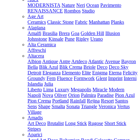
MODERNISTA
Nature
Neri
Ocean
Pavimento
RENAISSANCE
Rombos
Studio
Age Art
Ceramics
Classic Stone
Fabric
Manhattan
Planks
Alaplana
Amalfi
Brasilia
Brera
Goa
Golden Hill
Illusion
Johnstone
Kinsale
Pune
Ripley
Urano
Alta Ceramica
Affreschi
Altacera
Albion
Antique
Antre
Artdeco
Atlantic
Avenue
Bayron
Bella
Blik Azul
Blik Crema
Briole
Deco
Deco Sky
Detroit
Eleganza
Elemento
Elite
Enigma
Eterna
Felicity
Groundy
Fern
Fluence
Formwork
Glent
Imprint
Interni
Islandia
Julia
Liberto
Lima
Luxury
Megapolis
Miracle
Modern
Napoli
Nova
Oliver
Orion
Palmira
Paradise
Pion Azul
Pion Crema
Portland
Rainfall
Rejina
Resort
Santos
Sens
Shape
Smalta
Sonata
Triangle
Veronica
Vertus
Village
Amadis
Art Deco
Brutalist
Long Stick
Rugose
Short Stick
Stripes
Aparici