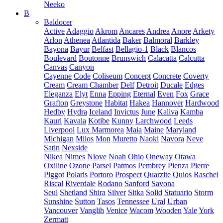
Neeko
B
Baldocer
Active
Adaggio
Akrom
Ancares
Andrea
Anore
Arkety
Arlon
Athenea
Atlantida
Baker
Balmoral
Barkley
Bayona
Bayur
Belfast
Bellagio-1
Black
Blancos
Boulevard
Boutonne
Brunswich
Calacatta
Calcutta
Canvas
Canyon
Cayenne
Code
Coliseum
Concept
Concrete
Coverty
Cream
Cream Chamber
Delf
Detroit
Ducale
Edges
Eleganza
Elyt
Enna
Epping
Eternal
Even
Fox
Grace
Grafton
Greystone
Habitat
Hakea
Hannover
Hardwood
Hedby
Hydra
Iceland
Invictus
June
Kaliva
Kamba
Kauri
Kavala
Kotibe
Kunny
Larchwood
Leeds
Liverpool
Lux Marmorea
Maia
Maine
Maryland
Michigan
Milos
Mon
Muretto
Naoki
Navora
Neve
Satin
Nexside
Nikea
Nimes
Niove
Noah
Ohio
Oneway
Otawa
Oxiline
Ozone
Parsel
Patmos
Pembrey
Pienza
Pierre
Piggot
Polaris
Portoro
Prospect
Quarzite
Quios
Raschel
Riscal
Riverdale
Rodano
Sanford
Savona
Seul
Shetland
Shira
Silver
Sitka
Solid
Statuario
Storm
Sunshine
Sutton
Tasos
Tennessee
Ural
Urban
Vancouver
Vanglih
Venice
Wacom
Wooden
Yale
York
Zermatt