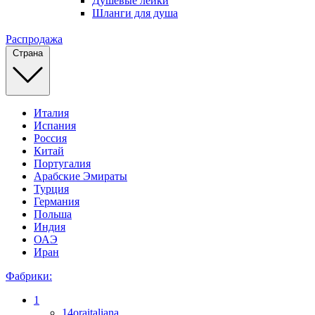
Душевые лейки
Шланги для душа
Распродажа
Страна
Италия
Испания
Россия
Китай
Португалия
Арабские Эмираты
Турция
Германия
Польша
Индия
ОАЭ
Иран
Фабрики:
1
14oraitaliana