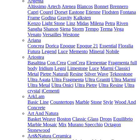
Argenta
Altissimo
Artech
Atenea
Blancos
Bonnet
Brennero
Capri
Courel
Dorset
Eastone
Etienne
Flodsten
Fontana
Frame
Godina
Gravity
Kalksten
Kenzo
Light Stone
Linz
Midas
Milena
Petra
Riven
Sangha
Shanon
Siena
Storm
Tempo
Terma
Vega
Venato
Versailles
Westone
Ariana
Concrea
Dorica
Epoque
Epoque 21
Essential
Floralia
Futura
Legend
Luce
Memento
Mineral
Nobile
Ariostea
Basaltina
Con.Crea
ConCrea
Elementae
Fragmenta full
body
Iridium
Legni
Limestone
Luce
Marmi Classici
Metal
Pietre Naturali
Resine
Silver Wave
Teknostone
Ultra Agata
Ultra Fragmenta
Ultra Graniti
Ultra Marmi
Ultra Metal
Ultra Onici
Ultra Pietre
Ultra Resine
Ultra
crystal
iCementi
ArkLam
Basic Line
Countertops
Marble
Stone
Style
Wood And
Concrete
Art And Natura
Basket Weave
Boston
Classic Glass
Drops
Equilibrio
Marble Mosaic
Mix
Murano Specchio
Octagon
Stonewood
Art&Natura Ceramica