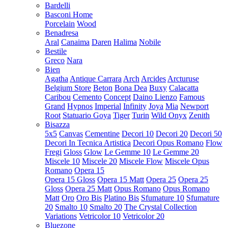
Bardelli
Basconi Home
Porcelain
Wood
Benadresa
Aral
Canaima
Daren
Halima
Nobile
Bestile
Greco
Nara
Bien
Agatha
Antique Carrara
Arch
Arcides
Arcturuse
Belgium Store
Beton
Bona Dea
Buxy
Calacatta
Caribou
Cemento
Concept
Daino Lienzo
Famous
Grand
Hypnos
Imperial
Infinity
Joya
Mia
Newport
Root
Statuario Goya
Tiger
Turin
Wild Onyx
Zenith
Bisazza
5x5
Canvas
Cementine
Decori 10
Decori 20
Decori 50
Decori In Tecnica Artistica
Decori Opus Romano
Flow
Fregi
Gloss
Glow
Le Gemme 10
Le Gemme 20
Miscele 10
Miscele 20
Miscele Flow
Miscele Opus
Romano
Opera 15
Opera 15 Gloss
Opera 15 Matt
Opera 25
Opera 25
Gloss
Opera 25 Matt
Opus Romano
Opus Romano
Matt
Oro
Oro Bis
Platino Bis
Sfumature 10
Sfumature
20
Smalto 10
Smalto 20
The Crystal Collection
Variations
Vetricolor 10
Vetricolor 20
Bluezone