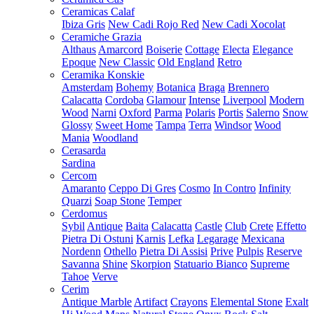
Ceramicas Calaf
Ibiza Gris
New Cadi Rojo Red
New Cadi Xocolat
Ceramiche Grazia
Althaus
Amarcord
Boiserie
Cottage
Electa
Elegance
Epoque
New Classic
Old England
Retro
Ceramika Konskie
Amsterdam
Bohemy
Botanica
Braga
Brennero
Calacatta
Cordoba
Glamour
Intense
Liverpool
Modern
Wood
Narni
Oxford
Parma
Polaris
Portis
Salerno
Snow
Glossy
Sweet Home
Tampa
Terra
Windsor
Wood
Mania
Woodland
Cerasarda
Sardina
Cercom
Amaranto
Ceppo Di Gres
Cosmo
In Contro
Infinity
Quarzi
Soap Stone
Temper
Cerdomus
Sybil
Antique
Baita
Calacatta
Castle
Club
Crete
Effetto
Pietra Di Ostuni
Karnis
Lefka
Legarage
Mexicana
Nordenn
Othello
Pietra Di Assisi
Prive
Pulpis
Reserve
Savanna
Shine
Skorpion
Statuario Bianco
Supreme
Tahoe
Verve
Cerim
Antique Marble
Artifact
Crayons
Elemental Stone
Exalt