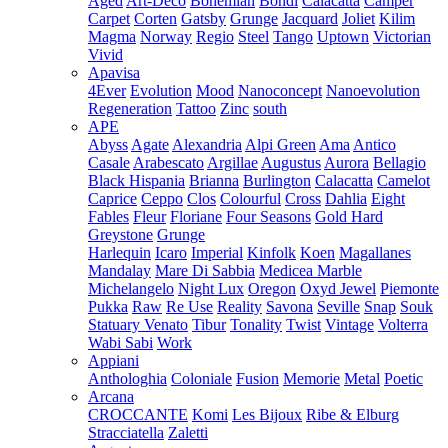
Aged
Art-Deco
Bohemian
Bondi
Calacatta
Camper
Carpet
Corten
Gatsby
Grunge
Jacquard
Joliet
Kilim
Magma
Norway
Regio
Steel
Tango
Uptown
Victorian
Vivid
Apavisa
4Ever
Evolution
Mood
Nanoconcept
Nanoevolution
Regeneration
Tattoo
Zinc
south
APE
Abyss
Agate
Alexandria
Alpi Green
Ama
Antico
Casale
Arabescato
Argillae
Augustus
Aurora
Bellagio
Black Hispania
Brianna
Burlington
Calacatta
Camelot
Caprice
Ceppo
Clos
Colourful
Cross
Dahlia
Eight
Fables
Fleur
Floriane
Four Seasons
Gold Hard
Greystone
Grunge
Harlequin
Icaro
Imperial
Kinfolk
Koen
Magallanes
Mandalay
Mare Di Sabbia
Medicea Marble
Michelangelo
Night Lux
Oregon
Oxyd Jewel
Piemonte
Pukka
Raw
Re Use
Reality
Savona
Seville
Snap
Souk
Statuary Venato
Tibur
Tonality
Twist
Vintage
Volterra
Wabi Sabi
Work
Appiani
Anthologhia
Coloniale
Fusion
Memorie
Metal
Poetic
Arcana
CROCCANTE
Komi
Les Bijoux
Ribe & Elburg
Stracciatella
Zaletti