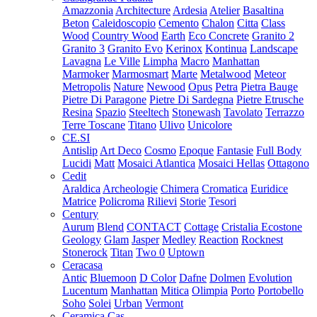
Amazzonia
Architecture
Ardesia
Atelier
Basaltina
Beton
Caleidoscopio
Cemento
Chalon
Citta
Class
Wood
Country Wood
Earth
Eco Concrete
Granito 2
Granito 3
Granito Evo
Kerinox
Kontinua
Landscape
Lavagna
Le Ville
Limpha
Macro
Manhattan
Marmoker
Marmosmart
Marte
Metalwood
Meteor
Metropolis
Nature
Newood
Opus
Petra
Pietra Bauge
Pietre Di Paragone
Pietre Di Sardegna
Pietre Etrusche
Resina
Spazio
Steeltech
Stonewash
Tavolato
Terrazzo
Terre Toscane
Titano
Ulivo
Unicolore
CE.SI
Antislip
Art Deco
Cosmo
Epoque
Fantasie
Full Body
Lucidi
Matt
Mosaici Atlantica
Mosaici Hellas
Ottagono
Cedit
Araldica
Archeologie
Chimera
Cromatica
Euridice
Matrice
Policroma
Rilievi
Storie
Tesori
Century
Aurum
Blend
CONTACT
Cottage
Cristalia
Ecostone
Geology
Glam
Jasper
Medley
Reaction
Rocknest
Stonerock
Titan
Two 0
Uptown
Ceracasa
Antic
Bluemoon
D Color
Dafne
Dolmen
Evolution
Lucentum
Manhattan
Mitica
Olimpia
Porto
Portobello
Soho
Solei
Urban
Vermont
Ceramica Cas