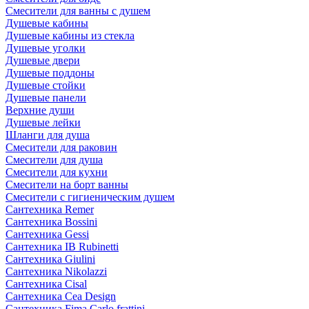
Смесители для ванны с душем
Душевые кабины
Душевые кабины из стекла
Душевые уголки
Душевые двери
Душевые поддоны
Душевые стойки
Душевые панели
Верхние души
Душевые лейки
Шланги для душа
Смесители для раковин
Смесители для душа
Смесители для кухни
Смесители на борт ванны
Смесители с гигиеническим душем
Сантехника Remer
Сантехника Bossini
Сантехника Gessi
Сантехника IB Rubinetti
Сантехника Giulini
Сантехника Nikolazzi
Сантехника Cisal
Сантехника Cea Design
Сантехника Fima Carlo frattini