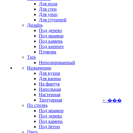
Для пола
Для стен
Для улиц
Для ступеней
Дизайн
Под дерево
Под мрамор
Под камень
Под кирпич
Пэчворк
Тип
Неполированный
Назначение
Для кухни
Для ванны
На фартук
Напольная
Настенная
Тротуарная
+ ���
По стилю
Под мрамор
Под дерево
Под камень
Под бетон
Цвет