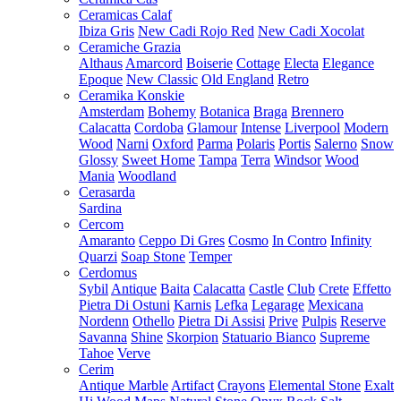
Ceramicas Calaf
Ibiza Gris
New Cadi Rojo Red
New Cadi Xocolat
Ceramiche Grazia
Althaus
Amarcord
Boiserie
Cottage
Electa
Elegance
Epoque
New Classic
Old England
Retro
Ceramika Konskie
Amsterdam
Bohemy
Botanica
Braga
Brennero
Calacatta
Cordoba
Glamour
Intense
Liverpool
Modern
Wood
Narni
Oxford
Parma
Polaris
Portis
Salerno
Snow
Glossy
Sweet Home
Tampa
Terra
Windsor
Wood
Mania
Woodland
Cerasarda
Sardina
Cercom
Amaranto
Ceppo Di Gres
Cosmo
In Contro
Infinity
Quarzi
Soap Stone
Temper
Cerdomus
Sybil
Antique
Baita
Calacatta
Castle
Club
Crete
Effetto
Pietra Di Ostuni
Karnis
Lefka
Legarage
Mexicana
Nordenn
Othello
Pietra Di Assisi
Prive
Pulpis
Reserve
Savanna
Shine
Skorpion
Statuario Bianco
Supreme
Tahoe
Verve
Cerim
Antique Marble
Artifact
Crayons
Elemental Stone
Exalt