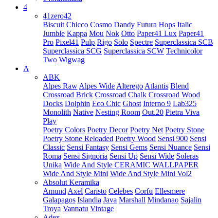
4
41zero42
Biscuit
Chicco
Cosmo
Dandy
Futura
Hops
Italic
Jumble
Kappa
Mou
Nok
Otto
Paper41 Lux
Paper41
Pro
Pixel41
Pulp
Rigo
Solo
Spectre
Superclassica SCB
Superclassica SCG
Superclassica SCW
Technicolor
Two
Wigwag
A
ABK
Alpes Raw
Alpes Wide
Alterego
Atlantis
Blend
Crossroad Brick
Crossroad Chalk
Crossroad Wood
Docks
Dolphin
Eco Chic
Ghost
Interno 9
Lab325
Monolith
Native
Nesting Room
Out.20
Pietra Viva
Play
Poetry Colors
Poetry Decor
Poetry Net
Poetry Stone
Poetry Stone Reloaded
Poetry Wood
Sensi 900
Sensi
Classic
Sensi Fantasy
Sensi Gems
Sensi Nuance
Sensi
Roma
Sensi Signoria
Sensi Up
Sensi Wide
Soleras
Unika
Wide And Style CERAMIC WALLPAPER
Wide And Style Mini
Wide And Style Mini Vol2
Absolut Keramika
Amund
Axel
Caristo
Celebes
Corfu
Ellesmere
Galapagos
Islandia
Java
Marshall
Mindanao
Sajalin
Troya
Vannatu
Vintage
Adex