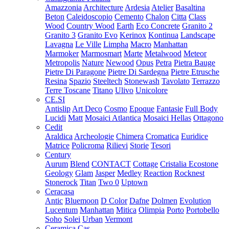
Amazzonia
Architecture
Ardesia
Atelier
Basaltina
Beton
Caleidoscopio
Cemento
Chalon
Citta
Class
Wood
Country Wood
Earth
Eco Concrete
Granito 2
Granito 3
Granito Evo
Kerinox
Kontinua
Landscape
Lavagna
Le Ville
Limpha
Macro
Manhattan
Marmoker
Marmosmart
Marte
Metalwood
Meteor
Metropolis
Nature
Newood
Opus
Petra
Pietra Bauge
Pietre Di Paragone
Pietre Di Sardegna
Pietre Etrusche
Resina
Spazio
Steeltech
Stonewash
Tavolato
Terrazzo
Terre Toscane
Titano
Ulivo
Unicolore
CE.SI
Antislip
Art Deco
Cosmo
Epoque
Fantasie
Full Body
Lucidi
Matt
Mosaici Atlantica
Mosaici Hellas
Ottagono
Cedit
Araldica
Archeologie
Chimera
Cromatica
Euridice
Matrice
Policroma
Rilievi
Storie
Tesori
Century
Aurum
Blend
CONTACT
Cottage
Cristalia
Ecostone
Geology
Glam
Jasper
Medley
Reaction
Rocknest
Stonerock
Titan
Two 0
Uptown
Ceracasa
Antic
Bluemoon
D Color
Dafne
Dolmen
Evolution
Lucentum
Manhattan
Mitica
Olimpia
Porto
Portobello
Soho
Solei
Urban
Vermont
Ceramica Cas