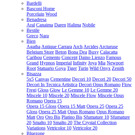
Bardelli
Basconi Home
Porcelain
Wood
Benadresa
Aral
Canaima
Daren
Halima
Nobile
Bestile
Greco
Nara
Bien
Agatha
Antique Carrara
Arch
Arcides
Arcturuse
Belgium Store
Beton
Bona Dea
Buxy
Calacatta
Caribou
Cemento
Concept
Daino Lienzo
Famous
Grand
Hypnos
Imperial
Infinity
Joya
Mia
Newport
Root
Statuario Goya
Tiger
Turin
Wild Onyx
Zenith
Bisazza
5x5
Canvas
Cementine
Decori 10
Decori 20
Decori 50
Decori In Tecnica Artistica
Decori Opus Romano
Flow
Fregi
Gloss
Glow
Le Gemme 10
Le Gemme 20
Miscele 10
Miscele 20
Miscele Flow
Miscele Opus
Romano
Opera 15
Opera 15 Gloss
Opera 15 Matt
Opera 25
Opera 25
Gloss
Opera 25 Matt
Opus Romano
Opus Romano
Matt
Oro
Oro Bis
Platino Bis
Sfumature 10
Sfumature
20
Smalto 10
Smalto 20
The Crystal Collection
Variations
Vetricolor 10
Vetricolor 20
Bluezone