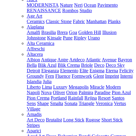
MODERNISTA
Nature
Neri
Ocean
Pavimento
RENAISSANCE
Rombos
Studio
Age Art
Ceramics
Classic Stone
Fabric
Manhattan
Planks
Alaplana
Amalfi
Brasilia
Brera
Goa
Golden Hill
Illusion
Johnstone
Kinsale
Pune
Ripley
Urano
Alta Ceramica
Affreschi
Altacera
Albion
Antique
Antre
Artdeco
Atlantic
Avenue
Bayron
Bella
Blik Azul
Blik Crema
Briole
Deco
Deco Sky
Detroit
Eleganza
Elemento
Elite
Enigma
Eterna
Felicity
Groundy
Fern
Fluence
Formwork
Glent
Imprint
Interni
Islandia
Julia
Liberto
Lima
Luxury
Megapolis
Miracle
Modern
Napoli
Nova
Oliver
Orion
Palmira
Paradise
Pion Azul
Pion Crema
Portland
Rainfall
Rejina
Resort
Santos
Sens
Shape
Smalta
Sonata
Triangle
Veronica
Vertus
Village
Amadis
Art Deco
Brutalist
Long Stick
Rugose
Short Stick
Stripes
Aparici