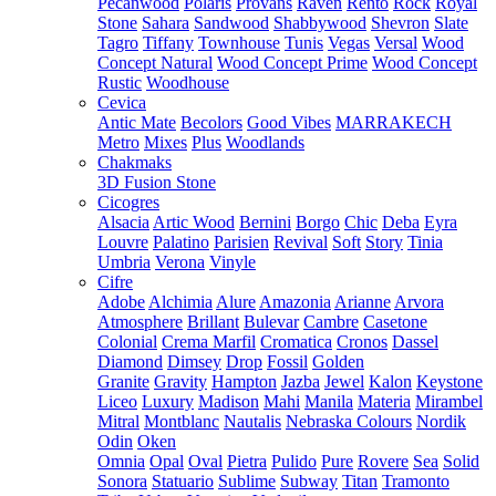
Pecanwood
Polaris
Provans
Raven
Rento
Rock
Royal
Stone
Sahara
Sandwood
Shabbywood
Shevron
Slate
Tagro
Tiffany
Townhouse
Tunis
Vegas
Versal
Wood
Concept Natural
Wood Concept Prime
Wood Concept
Rustic
Woodhouse
Cevica
Antic Mate
Becolors
Good Vibes
MARRAKECH
Metro
Mixes
Plus
Woodlands
Chakmaks
3D Fusion Stone
Cicogres
Alsacia
Artic Wood
Bernini
Borgo
Chic
Deba
Eyra
Louvre
Palatino
Parisien
Revival
Soft
Story
Tinia
Umbria
Verona
Vinyle
Cifre
Adobe
Alchimia
Alure
Amazonia
Arianne
Arvora
Atmosphere
Brillant
Bulevar
Cambre
Casetone
Colonial
Crema Marfil
Cromatica
Cronos
Dassel
Diamond
Dimsey
Drop
Fossil
Golden
Granite
Gravity
Hampton
Jazba
Jewel
Kalon
Keystone
Liceo
Luxury
Madison
Mahi
Manila
Materia
Mirambel
Mitral
Montblanc
Nautalis
Nebraska Colours
Nordik
Odin
Oken
Omnia
Opal
Oval
Pietra
Pulido
Pure
Rovere
Sea
Solid
Sonora
Statuario
Sublime
Subway
Titan
Tramonto