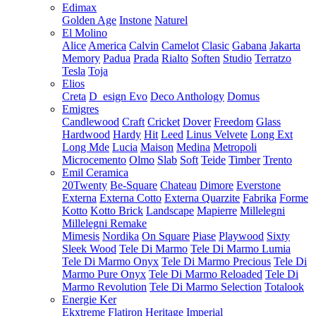
Edimax
Golden Age
Instone
Naturel
El Molino
Alice
America
Calvin
Camelot
Clasic
Gabana
Jakarta
Memory
Padua
Prada
Rialto
Soften
Studio
Terratzo
Tesla
Toja
Elios
Creta
D_esign Evo
Deco Anthology
Domus
Emigres
Candlewood
Craft
Cricket
Dover
Freedom
Glass
Hardwood
Hardy
Hit
Leed
Linus Velvete
Long Ext
Long Mde
Lucia
Maison
Medina
Metropoli
Microcemento
Olmo
Slab
Soft
Teide
Timber
Trento
Emil Ceramica
20Twenty
Be-Square
Chateau
Dimore
Everstone
Externa
Externa Cotto
Externa Quarzite
Fabrika
Forme
Kotto
Kotto Brick
Landscape
Mapierre
Millelegni
Millelegni Remake
Mimesis
Nordika
On Square
Piase
Playwood
Sixty
Sleek Wood
Tele Di Marmo
Tele Di Marmo Lumia
Tele Di Marmo Onyx
Tele Di Marmo Precious
Tele Di
Marmo Pure Onyx
Tele Di Marmo Reloaded
Tele Di
Marmo Revolution
Tele Di Marmo Selection
Totalook
Energie Ker
Ekxtreme
Flatiron
Heritage
Imperial