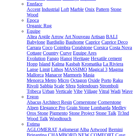
Ennface
Accent
Industrial
Loft
Marble
Onix
Pattern
Stone
Wood
Epoca
Organic Rug
Equipe
Altea
Argile
Arrow
Art Nouveau
Artisan
BALI
Babylone
Bardiglio
Bauhome
Caprice
Caprice Deco
Carrara
Coco
Coimbra
Coralstone
Corsica
Costa Nova
Cottage
Country
Curve
Equipe Ares
Evolution
Fango
Hanoi
Heritage
Hexatile cement
Hopp
Island
Kalma
Kasbah
Kromatika
La Riviera
Lanse
Limit
Lithos
MASSIMO
Magical 3
Magma
Mallorca
Manacor
Marmoris
Masia
Menorca
Metro
Micro
Octagon
Oxide
Porto
Raku
Rivoli
Sabbia
Scale
Sfera
Splendours
Stromboli
Tribeca
Urban
Verticale
Vibe
Village
Vitral
Wadi
Wave
Ergon
Abacus
Architect Resin
Cornerstone
Cornerstone
Alpen
Elegance Pro
Grain Stone
Lombarda
Medley
Oros Stone
Pigmento
Stone Project
Stone Talk
Tr3nd
Wood Talk
Woodtouch
Estima
AGLOMERAT
Aglomerat
Alba
Artwood
Bernini
Brigantina
CHAMBORD NEW
COMFORT
Cave