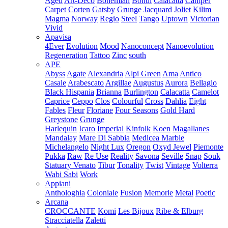
Aged
Art-Deco
Bohemian
Bondi
Calacatta
Camper
Carpet
Corten
Gatsby
Grunge
Jacquard
Joliet
Kilim
Magma
Norway
Regio
Steel
Tango
Uptown
Victorian
Vivid
Apavisa
4Ever
Evolution
Mood
Nanoconcept
Nanoevolution
Regeneration
Tattoo
Zinc
south
APE
Abyss
Agate
Alexandria
Alpi Green
Ama
Antico
Casale
Arabescato
Argillae
Augustus
Aurora
Bellagio
Black Hispania
Brianna
Burlington
Calacatta
Camelot
Caprice
Ceppo
Clos
Colourful
Cross
Dahlia
Eight
Fables
Fleur
Floriane
Four Seasons
Gold Hard
Greystone
Grunge
Harlequin
Icaro
Imperial
Kinfolk
Koen
Magallanes
Mandalay
Mare Di Sabbia
Medicea Marble
Michelangelo
Night Lux
Oregon
Oxyd Jewel
Piemonte
Pukka
Raw
Re Use
Reality
Savona
Seville
Snap
Souk
Statuary Venato
Tibur
Tonality
Twist
Vintage
Volterra
Wabi Sabi
Work
Appiani
Anthologhia
Coloniale
Fusion
Memorie
Metal
Poetic
Arcana
CROCCANTE
Komi
Les Bijoux
Ribe & Elburg
Stracciatella
Zaletti