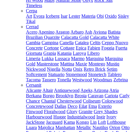
Hi Wood
Maps
Natural Stone
Onyx
Rock Salt
Timeless
Cerpa
Art
Evora
Iceberg
Isar
Lester
Materia
Obi
Oxido
Sisley
Tikal
Cerrad
Acero
Apenino
Aragon
Arbaro
Ash
Aviona
Batista
Brazilian Quarzite
Calacatta Gold
Calacatta White
Cambia
Campina
Canella
Catalea
Celtis
Ceppo Nuovo
Concrete
Cortone
Cottage
Epica
Fabien
Foggia
Fuerta
Giornata
Grapia
Katania
Laroya
Libero
Limeria
Lukka
Lussaca
Marmo
Marquina
Marquina
Gold
Masterstone
Mattina
Maxie
Montego
Mustiq
Nickwood
Nigella
Notta
Onix
Retro Brick
Setim
Softcement
Statuario
Stonemood
Stonetech
Tablero
Tacoma
Tassero
Tonella
Westwood
Woodmax
Zebrina
Cersanit
Alicante
Altair
Antiquewood
Apeks
Arizona
Atria
Berkana
Borgo
Brooklyn
Brosta
Caravan
Cariota
Carly
Chance
Chantal
Chesterwood
Coliseum
Colorwood
Concretewood
Dallas
Deco
Eilat
Etna
Exterio
Finwood
Floralwood
Glory
Granite
Grey Shades
Harbourwood
Hugge
Industrialwood
Ingir
Ivory
JackStone
Jacquard
Kama
Kongo
Lin
Loft
Lofthouse
Luara
Majolica
Manhattan
Metallic
Nautilus
Orion
Otto