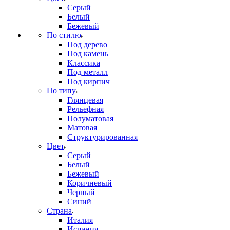
Серый
Белый
Бежевый
По стилю
Под дерево
Под камень
Классика
Под металл
Под кирпич
По типу
Глянцевая
Рельефная
Полуматовая
Матовая
Структурированная
Цвет
Серый
Белый
Бежевый
Коричневый
Черный
Синий
Страна
Италия
Испания