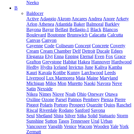
Neeko
B
Baldocer
Active
Adaggio
Akrom
Ancares
Andrea
Anore
Arkety
Arlon
Athenea
Atlantida
Baker
Balmoral
Barkley
Bayona
Bayur
Belfast
Bellagio-1
Black
Blancos
Boulevard
Boutonne
Brunswich
Calacatta
Calcutta
Canvas
Canyon
Cayenne
Code
Coliseum
Concept
Concrete
Coverty
Cream
Cream Chamber
Delf
Detroit
Ducale
Edges
Eleganza
Elyt
Enna
Epping
Eternal
Even
Fox
Grace
Grafton
Greystone
Habitat
Hakea
Hannover
Hardwood
Hedby
Hydra
Iceland
Invictus
June
Kaliva
Kamba
Kauri
Kavala
Kotibe
Kunny
Larchwood
Leeds
Liverpool
Lux Marmorea
Maia
Maine
Maryland
Michigan
Milos
Mon
Muretto
Naoki
Navora
Neve
Satin
Nexside
Nikea
Nimes
Niove
Noah
Ohio
Oneway
Otawa
Oxiline
Ozone
Parsel
Patmos
Pembrey
Pienza
Pierre
Piggot
Polaris
Portoro
Prospect
Quarzite
Quios
Raschel
Riscal
Riverdale
Rodano
Sanford
Savona
Seul
Shetland
Shira
Silver
Sitka
Solid
Statuario
Storm
Sunshine
Sutton
Tasos
Tennessee
Ural
Urban
Vancouver
Vanglih
Venice
Wacom
Wooden
Yale
York
Zermatt