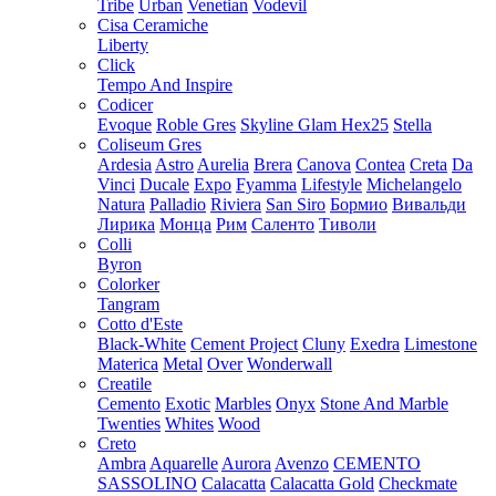
Tribe
Urban
Venetian
Vodevil
Cisa Ceramiche
Liberty
Click
Tempo And Inspire
Codicer
Evoque
Roble Gres
Skyline Glam Hex25
Stella
Coliseum Gres
Ardesia
Astro
Aurelia
Brera
Canova
Contea
Creta
Da
Vinci
Ducale
Expo
Fyamma
Lifestyle
Michelangelo
Natura
Palladio
Riviera
San Siro
Бормио
Вивальди
Лирика
Монца
Рим
Саленто
Тиволи
Colli
Byron
Colorker
Tangram
Cotto d'Este
Black-White
Cement Project
Cluny
Exedra
Limestone
Materica
Metal
Over
Wonderwall
Creatile
Cemento
Exotic
Marbles
Onyx
Stone And Marble
Twenties
Whites
Wood
Creto
Ambra
Aquarelle
Aurora
Avenzo
CEMENTO
SASSOLINO
Calacatta
Calacatta Gold
Checkmate