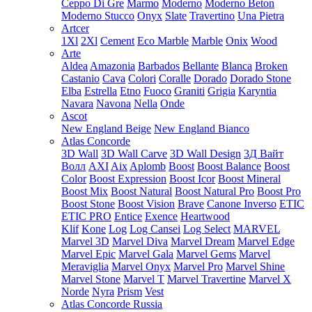
Ceppo Di Gre
Marmo
Moderno
Moderno Beton
Moderno Stucco
Onyx
Slate
Travertino
Una Pietra
Artcer
1Xl
2Xl
Cement
Eco Marble
Marble
Onix
Wood
Arte
Aldea
Amazonia
Barbados
Bellante
Blanca
Broken
Castanio
Cava
Colori
Coralle
Dorado
Dorado Stone
Elba
Estrella
Etno
Fuoco
Graniti
Grigia
Karyntia
Navara
Navona
Nella
Onde
Ascot
New England Beige
New England Bianco
Atlas Concorde
3D Wall
3D Wall Carve
3D Wall Design
3Д Вайт
Волл
AXI
Aix
Aplomb
Boost
Boost Balance
Boost
Color
Boost Expression
Boost Icor
Boost Mineral
Boost Mix
Boost Natural
Boost Natural Pro
Boost Pro
Boost Stone
Boost Vision
Brave
Canone Inverso
ETIC
ETIC PRO
Entice
Exence
Heartwood
Klif
Kone
Log
Log Cansei
Log Select
MARVEL
Marvel 3D
Marvel Diva
Marvel Dream
Marvel Edge
Marvel Epic
Marvel Gala
Marvel Gems
Marvel
Meraviglia
Marvel Onyx
Marvel Pro
Marvel Shine
Marvel Stone
Marvel T
Marvel Travertine
Marvel X
Norde
Nyra
Prism
Vest
Atlas Concorde Russia