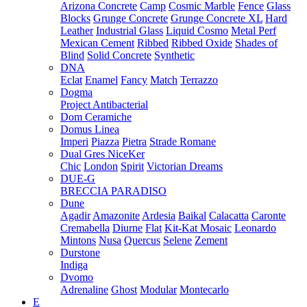
Arizona Concrete
Camp
Cosmic Marble
Fence
Glass
Blocks
Grunge Concrete
Grunge Concrete XL
Hard
Leather
Industrial Glass
Liquid Cosmo
Metal Perf
Mexican Cement
Ribbed
Ribbed Oxide
Shades of
Blind
Solid Concrete
Synthetic
DNA
Eclat
Enamel
Fancy
Match
Terrazzo
Dogma
Project Antibacterial
Dom Ceramiche
Domus Linea
Imperi
Piazza
Pietra
Strade Romane
Dual Gres NiceKer
Chic
London
Spirit
Victorian Dreams
DUE-G
BRECCIA PARADISO
Dune
Agadir
Amazonite
Ardesia
Baikal
Calacatta
Caronte
Cremabella
Diurne
Flat
Kit-Kat Mosaic
Leonardo
Mintons
Nusa
Quercus
Selene
Zement
Durstone
Indiga
Dvomo
Adrenaline
Ghost
Modular
Montecarlo
E