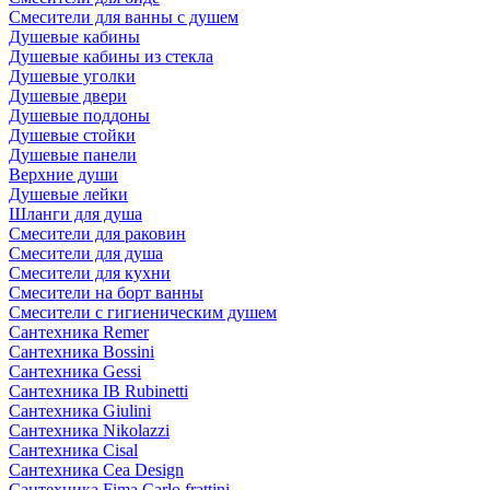
Смесители для ванны с душем
Душевые кабины
Душевые кабины из стекла
Душевые уголки
Душевые двери
Душевые поддоны
Душевые стойки
Душевые панели
Верхние души
Душевые лейки
Шланги для душа
Смесители для раковин
Смесители для душа
Смесители для кухни
Смесители на борт ванны
Смесители с гигиеническим душем
Сантехника Remer
Сантехника Bossini
Сантехника Gessi
Сантехника IB Rubinetti
Сантехника Giulini
Сантехника Nikolazzi
Сантехника Cisal
Сантехника Cea Design
Сантехника Fima Carlo frattini