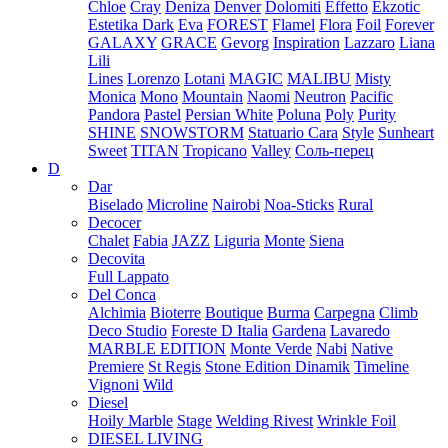
Chloe
Cray
Deniza
Denver
Dolomiti
Effetto
Ekzotic
Estetika Dark
Eva
FOREST
Flamel
Flora
Foil
Forever
GALAXY
GRACE
Gevorg
Inspiration
Lazzaro
Liana
Lili
Lines
Lorenzo
Lotani
MAGIC
MALIBU
Misty
Monica
Mono
Mountain
Naomi
Neutron
Pacific
Pandora
Pastel
Persian White
Poluna
Poly
Purity
SHINE
SNOWSTORM
Statuario Cara
Style
Sunheart
Sweet
TITAN
Tropicano
Valley
Соль-перец
D
Dar
Biselado
Microline
Nairobi
Noa-Sticks
Rural
Decocer
Chalet
Fabia
JAZZ
Liguria
Monte
Siena
Decovita
Full Lappato
Del Conca
Alchimia
Bioterre
Boutique
Burma
Carpegna
Climb
Deco Studio
Foreste D Italia
Gardena
Lavaredo
MARBLE EDITION
Monte Verde
Nabi
Native
Premiere
St Regis
Stone Edition Dinamik
Timeline
Vignoni
Wild
Diesel
Hoily Marble
Stage
Welding Rivest
Wrinkle Foil
DIESEL LIVING