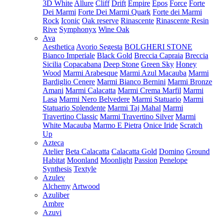
3D White
Allure
Cliff
Drift
Empire
Epos
Force
Forte
Dei Marmi
Forte Dei Marmi Quark
Forte dei Marmi
Rock
Iconic
Oak reserve
Rinascente
Rinascente Resin
Rive
Symphonyx
Wine Oak
Ava
Aesthetica
Avorio Segesta
BOLGHERI STONE
Bianco Imperiale
Black Gold
Breccia Capraia
Breccia
Sicilia
Copacabana
Deep Stone
Green Sky
Honey
Wood
Marmi Arabesque
Marmi Azul Macauba
Marmi
Bardiglio Cenere
Marmi Bianco Bernini
Marmi Bronze
Amani
Marmi Calacatta
Marmi Crema Marfil
Marmi
Lasa
Marmi Nero Belvedere
Marmi Statuario
Marmi
Statuario Splendente
Marmi Taj Mahal
Marmi
Travertino Classic
Marmi Travertino Silver
Marmi
White Macauba
Marmo E Pietra
Onice Iride
Scratch
Up
Azteca
Atelier
Beta Calacatta
Calacatta Gold
Domino
Ground
Habitat
Moonland
Moonlight
Passion
Penelope
Synthesis
Textyle
Azulev
Alchemy
Artwood
Azuliber
Ambre
Azuvi