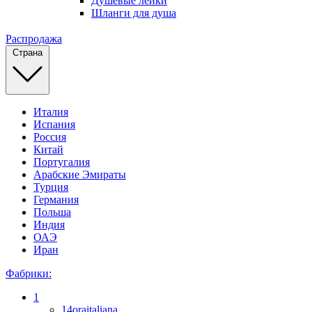
Душевые лейки
Шланги для душа
Распродажа
Страна
Италия
Испания
Россия
Китай
Португалия
Арабские Эмираты
Турция
Германия
Польша
Индия
ОАЭ
Иран
Фабрики:
1
14oraitaliana