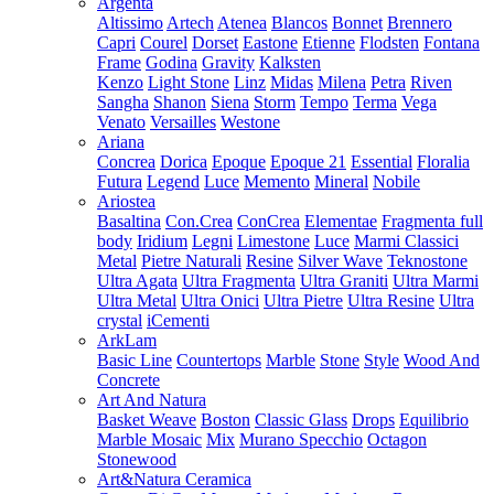
Argenta
Altissimo
Artech
Atenea
Blancos
Bonnet
Brennero
Capri
Courel
Dorset
Eastone
Etienne
Flodsten
Fontana
Frame
Godina
Gravity
Kalksten
Kenzo
Light Stone
Linz
Midas
Milena
Petra
Riven
Sangha
Shanon
Siena
Storm
Tempo
Terma
Vega
Venato
Versailles
Westone
Ariana
Concrea
Dorica
Epoque
Epoque 21
Essential
Floralia
Futura
Legend
Luce
Memento
Mineral
Nobile
Ariostea
Basaltina
Con.Crea
ConCrea
Elementae
Fragmenta full
body
Iridium
Legni
Limestone
Luce
Marmi Classici
Metal
Pietre Naturali
Resine
Silver Wave
Teknostone
Ultra Agata
Ultra Fragmenta
Ultra Graniti
Ultra Marmi
Ultra Metal
Ultra Onici
Ultra Pietre
Ultra Resine
Ultra
crystal
iCementi
ArkLam
Basic Line
Countertops
Marble
Stone
Style
Wood And
Concrete
Art And Natura
Basket Weave
Boston
Classic Glass
Drops
Equilibrio
Marble Mosaic
Mix
Murano Specchio
Octagon
Stonewood
Art&Natura Ceramica