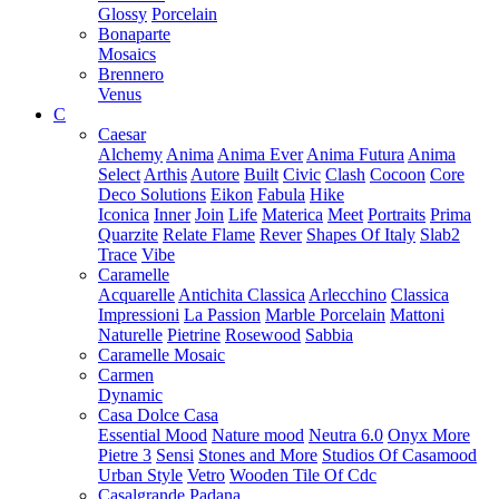
Glossy
Porcelain
Bonaparte
Mosaics
Brennero
Venus
C
Caesar
Alchemy
Anima
Anima Ever
Anima Futura
Anima
Select
Arthis
Autore
Built
Civic
Clash
Cocoon
Core
Deco Solutions
Eikon
Fabula
Hike
Iconica
Inner
Join
Life
Materica
Meet
Portraits
Prima
Quarzite
Relate Flame
Rever
Shapes Of Italy
Slab2
Trace
Vibe
Caramelle
Acquarelle
Antichita Classica
Arlecchino
Classica
Impressioni
La Passion
Marble Porcelain
Mattoni
Naturelle
Pietrine
Rosewood
Sabbia
Caramelle Mosaic
Carmen
Dynamic
Casa Dolce Casa
Essential Mood
Nature mood
Neutra 6.0
Onyx More
Pietre 3
Sensi
Stones and More
Studios Of Casamood
Urban Style
Vetro
Wooden Tile Of Cdc
Casalgrande Padana